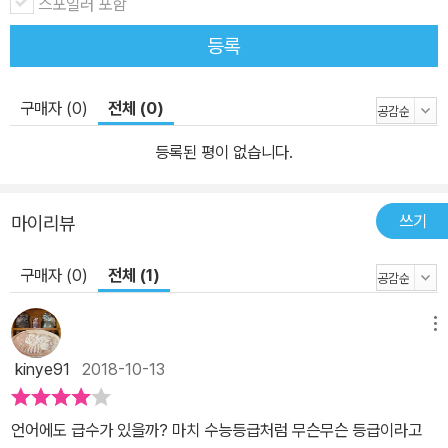
스포일러 포함
그저, 비속어는 일상의 언어 가운데 하나가 된 지 오래다. 『B끕 언어,
등록
세상에 태클 걸다』에서 다뤄지는 비속어들은 바로 그러한 단어들이
다. 작가는 비속어의 어원과 의미를 낱낱이 ‘까발리면서’ 동시에 본인
의 경험과 사례를 통해 다채로운 이야기를 풀어 나간다. 또한, 쓰지 않
구매자 (0)
전체 (0)
으면 좋은 비속어에는 ‘대체어’를 함께 소개해 합리적인 대안을 제시
등록된 평이 없습니다.
한다. 나쁜 말이니까 쓰지 말라는 빤한 조언 말고! 차근차근 살피고,
뜯고, 제대로 맛보자, B끕! 또 다른 나 B끕, 속이 뻥 뚫리는 까스활명
수, 친근감과 불쾌감 사이의 양날의 칼, 과유불급…… 이는 책 속에서
쓰기
마이리뷰
비속어를 정의하는 말들이다. 비속어 가운데에는 쓰지 말아야 할 표
현도 있지만 때로 삶을 말랑말랑하고 유쾌하게 만들어 주는 표현들도
구매자 (0)
전체 (1)
있다. 누군가에게 상처가 되는, 악의적인 의도가 담긴 단어는 피해야
한다. 어쩌면 그런 질 나쁜 비속어들 때문에 모든 비속어가 ‘오해’를
메뉴
받게 되는지도 모른다. 솔직하게 감정을 분출하기에 제격인 비속어도
kinye91
2018-10-13
적지 않기 때문이다. 상황에 따라, 이야기 방식에 따라 다르겠지만 비
속어 가운데 웃음과 재치를 겸비한 표현들이 있다. 늘 바르고 곧은 사
언어에도 급수가 있을까? 마치 수능등급처럼 무슨무슨 등급이라고
람보다 빈틈 있는 사람이 좀 더 인간적으로 보일 수 있듯이, 이러한