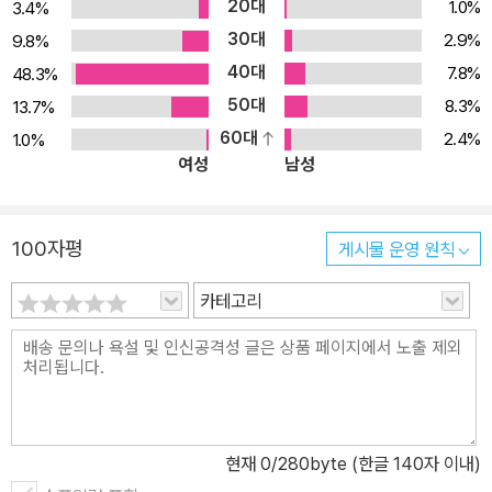
20대
1.0%
3.4%
었다. 그러고는 학생들과 ‘5분 비속어 수업’을 함께하며 단순히 쓰면
30대
2.9%
9.8%
안 되는 것이 아니라 제대로 알고 써야 한다는 결론에 이르렀다. “헐!
40대
7.8%
48.3%
그게 그런 뜻이었어요?” 5분 비속어 수업이 빚어낸 특별한 결실 『B
50대
8.3%
13.7%
끕 언어, 세상에 태클 걸다』는 교육 현장에서 비속어 수업을 계속해
60대
2.4%
1.0%
온 작가의 꾸준한 노력이 담긴 책이다. 2013년에 출간되어 화제를 모
여성
남성
았던『B끕 언어』의 개정판으로 청소년의 말, 그중에서도 ‘비속어’에
집중한다. 5년이라는 세월 동안 한층 진하고 깊어진 비속어 문화에
뒤처지지 않고자, 출간 직전까지 단어 하나하나 매만지고 살피며 지
100자평
게시물 운영 원칙
금 여기의 언어문화를 생생하게 담아냈다. 책에서는 “모르면 나이 든
내 탓”을 해야 하는 각종 신조어 대신 보편적으로 널리 알려진 비속어
카테고리
들을 엄선하여 추렸다. 왜 이런 말을 쓰게 되는지, 그 어원을 살펴보고
좀 더 바른 언어습관 형성을 고민하려면 시대와 세대를 통과하여 ‘장
시간 우려낸’ 비속어들을 먼저 살펴봐야 한다는 작가의 뚝심에서였
다. 비속어를 쓰는 데 있어 성적이 좋든 나쁘든 상관이 없다. 남자라고
더 많이 욕을 하는 것도 아니고, 어른이 되면 비속어를 쓰지 않는 것도
현재
0
/280byte (한글 140자 이내)
아니다. 즉 비속어에는 성별도, 나이도, 성적도 아무런 상관이 없다.