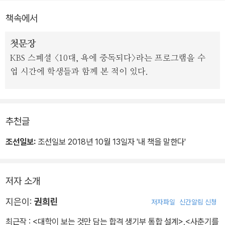
권희린 작가의 꾸준한 노력을 한데 담았다. 5년이라는 세월 동안 한
/ 꼬붕 / 후지다
책속에서
층 진하고 깊어진 비속어 문화에 뒤처지지 않고자, 출간 직전까지 단
어 하나하나 매만지고 살피며 지금 여기의 언어문화를 생생하게 싣고
첫문장
자 했다.
KBS 스폐셜 <10대, 욕에 중독되다>라는 프로그램을 수
업 시간에 학생들과 함께 본 적이 있다.
작가는 “모르면 나이 든 내 탓”을 해야 하는 각종 신조어 대신 보편적
으로 널리 알려진 비속어들을 엄선하여 추렸다. 왜 이런 말을 쓰게 되
는지, 그 어원을 살펴보고 좀 더 바른 언어습관 형성을 고민하려면 시
대와 세대를 통과하여 ‘장시간 우려낸’ 비속어들을 먼저 살펴봐야 한
추천글
다는 생각에서였다. 작가는 비속어의 어원과 의미를 낱낱이 ‘까발리
조선일보:
조선일보 2018년 10월 13일자 '내 책을 말한다'
면서’ 동시에 본인의 경험과 사례를 통해 다채로운 이야기를 풀어 나
간다. 재치 있게 표현된 이주윤 작가의 개성 가득한 그림들은 읽는 재
미를 더한다.
저자 소개
지은이:
권희린
저자파일
신간알림 신청
최근작 :
<대학이 보는 것만 담는 합격 생기부 통합 설계>
,
<사춘기를