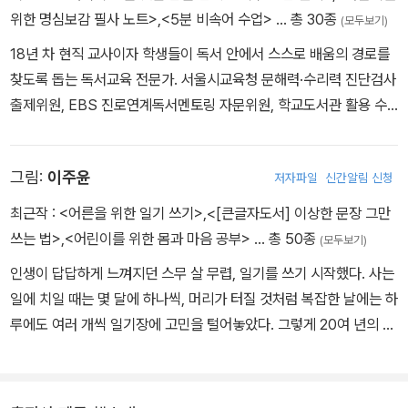
위한 명심보감 필사 노트>
,
<5분 비속어 수업>
… 총 30종
(모두보기)
18년 차 현직 교사이자 학생들이 독서 안에서 스스로 배움의 경로를
찾도록 돕는 독서교육 전문가. 서울시교육청 문해력·수리력 진단검사
출제위원, EBS 진로연계독서멘토링 자문위원, 학교도서관 활용 수
업 선도교원으로 활동하며 독서를 접목한 탐구 수업을 실천 중이다.
전국 교육청의 문해력 및 독서교육 강사로 활동하며 EBS 〈클래스
그림:
이주윤
저자파일
신간알림 신청
업!-독서수업〉 편에 출연했다. 저서로는 『사춘기를 위한 문해력 수
업』, 『생기부 고전 필독서 30-외국문학 편』 등이 있다.
최근작 :
<어른을 위한 일기 쓰기>
,
<[큰글자도서] 이상한 문장 그만
쓰는 법>
,
<어린이를 위한 몸과 마음 공부>
… 총 50종
(모두보기)
인생이 답답하게 느껴지던 스무 살 무렵, 일기를 쓰기 시작했다. 사는
일에 치일 때는 몇 달에 하나씩, 머리가 터질 것처럼 복잡한 날에는 하
루에도 여러 개씩 일기장에 고민을 털어놓았다. 그렇게 20여 년의 세
월이 일기장에 쌓였다. 그사이 많은 것이 변했다. 매사에 부정적이던
시각이 긍정적으로 바뀌었고, 이따금 찾던 정신건강의학과와 멀어졌
으며, 알 만한 출판사에서 책을 내기도 하고 알 만한 신문사에서 칼럼