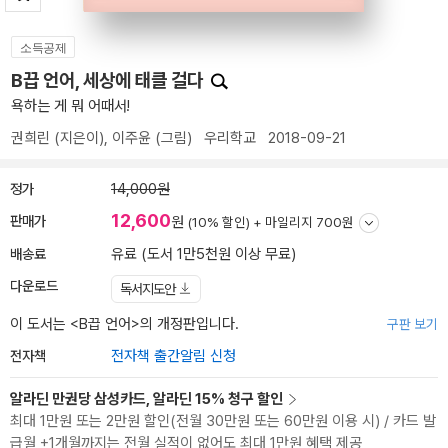
소득공제
B끕 언어, 세상에 태클 걸다
욕하는 게 뭐 어때서!
권희린
(지은이),
이주윤
(그림)
우리학교
2018-09-21
정가
14,000원
12,600
판매가
원
(10% 할인) +
마일리지 700원
배송료
유료 (도서 1만5천원 이상 무료)
다운로드
독서지도안
이 도서는 <
B끕 언어
>의 개정판입니다.
구판 보기
전자책
전자책 출간알림 신청
알라딘 만권당 삼성카드, 알라딘 15% 청구 할인
최대 1만원 또는 2만원 할인(전월 30만원 또는 60만원 이용 시) / 카드 발
급월 +1개월까지는 전월 실적이 없어도 최대 1만원 혜택 제공