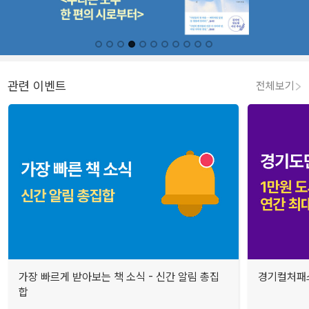
관련 이벤트
전체보기
가장 빠르게 받아보는 책 소식 - 신간 알림 총집
경기컬처패스
합