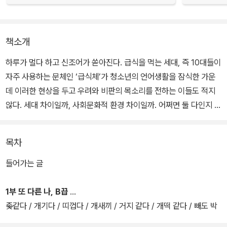
책소개
하루가 멀다 하고 신조어가 쏟아진다. 급식을 먹는 세대, 즉 10대들이
자주 사용하는 문체인 ‘급식체’가 청소년의 언어생활을 잠식한 가운
데 이러한 현상을 두고 우려와 비판의 목소리를 전하는 이들도 적지
않다. 세대 차이일까, 사회문화적 환경 차이일까. 어쩌면 둘 다인지 모
르겠지만 요즘 청소년들은 기성세대가 차곡이 기반을 쌓아올린 언어
문화를 무너뜨리고 그들만의 세계를 구축하는 데 열과 성을 다하는
목차
듯하다.
들어가는 글
청소년기는 ‘언어의 파괴력’이 미치는 영향과 범위가 절대적으로 커
지는 시기다. <B끕 언어, 세상에 태클 걸다>는 2013년에 출간되어
1부 또 다른 나, B끕
화제를 모았던 <B끕 언어>의 개정판으로 청소년의 말, 그중에서도
좆같다 / 개기다 / 띠껍다 / 개새끼 / 거지 같다 / 개떡 같다 / 빼도 박
‘비속어’에 집중하는 책이다. 교육 현장에서 비속어 수업을 계속해 온
도 못하다 / 구리다 / 뻘쭘하다 / 뽀록 / 막장 / 자뻑 / 쪽팔리다 / 쫄다