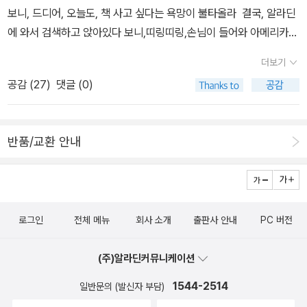
는데, 이것이 한글을 더 풍요롭게 하기보다는 한글의 아름다움을 줄
보니, 드디어, 오늘도, 책 사고 싶다는 욕망이 불타올라 결국, 알라딘
들도 많이 생겨나고 있다. 5년 전 『B끕 언어』가 출간된 이후 권희린
이는 쪽으로 기능하지 않을까 하는 우려를 하는 사람이 많았다. (인터
에 와서 검색하고 앉아있다 보니,띠링띠링,손님이 들어와 아메리카노
작가 역시 해마다 다양한 지역의 도서관과 학교로부터 강연 요청을
넷에서 '급식체'나 '야민정음'을 검색하면 다양한 언어들이 나온다) 이
를 세 잔 팔다 보니,아,벌써 밥값은 했네? 하고 착각의 늪에 한 발짝
받는다. 부모와 교사를 대상으로 비속어 수업 팁을 강의로 전달하기
더보기
책도 그런 말을 사용하는 것이 바람직하다고 하지는 않는다. 당연히
들여놓다 보니,띠링띠링,손님이 들어와 담배를 한 보루 팔다 보니,
도 한다. 학생들을 직접 만나다 보면, 예상 외로 반응이 뜨겁고 집중도
우리는 아름다운 표현, 좋은 표현을 해야 한다. 이것을 부정할 수는 없
공감 (
27
)
댓글 (0)
엥? 담배 주문 까먹었네? 하고 서둘러 담배 주문 하다 보니,히유우....
가 높다고 한다. 평소 별다른 생각 없이 내뱉던 비속어의 어원과 정의
다. 우리나라에서 '언어의 온도, 말의 품격'이라는 제목을 단 책이 많
2022. 5. 4. 수요일 맑음* 이주윤 작가 《갓생 만화 일기》 완전 웃김.
를 알고 나면 저도 모르게 얼굴이 붉혀지기 때문이다. 비속어 하나하
이 읽힌 것은 이런 의식을 반영한다고 할 수 있다. 그런데 언어는 상
종이책 출간 기대,알라딘 신간알리미 알림 설정 완료.
나마다 어떤 의미인지, 무엇을 표현하기 위해 쓰는 말인지, 언제 써도
황에 맞게 쓸 때 가장 큰 효과를 발휘하지 않나? 청소년들이 급식체
반품/교환 안내
되는지 안 되는지 알아 간다면, 생각 없이 내뱉던 때와는 조금 다른 단
든 야민정음이든 그런 말을 쓰는 것은 그 말들이 상황에 가장 잘 들어
어들을 사용하게 되지 않을까? 무엇이든 제대로 알고 맛보면 나쁠 것
맞기 때문일 것이다. 언어는 사회성을 띠고 있기 때문에 아무리 자의
하나 없으니까 말이다. 나는 비속어가 나쁘다고 생각하지 않는다. 비
적으로 유행시키려고 해도 뜻대로 되지 않을 때가 있다. 여러 사람의
속어는 우리의 삶에 끼어들어 우리의 일상을, 우리의 대화를 말랑말
호응을 받아야만 유통되는 것이 언어이기 때문이다. 이런 급식체들,
로그인
전체 메뉴
회사 소개
출판사 안내
PC 버전
랑하고도 재미나게 만들어 주는 촉매제 역할을 하고 있다. 적절하게
야민정음이라고 하는 말들이 사회에서 통용되는 것은 이런 말들이 그
써야 할 타이밍이 있다면 쓰는 것도 나쁘지 않다고 생각한다. 그저 A
상황에 적절하다는 공감대를 형성했기 때문일 것이다. 그야말로 이
(주)알라딘커뮤니케이션
급 언어, B급 언어 가운데 ‘B끕 언어’로 규정되었을 뿐이다. 이 책이
책 제목처럼 '세상에 태클 걸다'인 것이다. 세상이 이런 말을 쓰게 해
많은 분들에게 무심코 내뱉는 다양한 B급 언어가 어떤 의미이고, 무
1544-2514
일반문의 (발신자 부담)
놓고 왜 우리만 잘못했다고 하느냐고 하는 것처럼 들린다. 이런 말을
엇을 표현하기 위해 쓰는 말인지 알려 줄 수 있다면 좋겠다. B급 언어