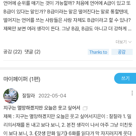
언어에 순위를 매기는 것이 가능할까? 처음에 언어에 A급이 있고 또
‘매력’을 가진 비속어는 무미건조한 일상생활을 맛깔나게 살려 주기
B급이 있다는 말인가? B급이라는 말은 떨어진다는 말로 통할텐데,
도 한다. 작가는 이를 통틀어 ‘B끕 언어’라 칭하며 B끕의 정서를 애정
떨어지는 언어를 쓰는 사람들은 사람 자체도 B급이라고 할 수 있나?
어린 시선으로 들여다본다. 월요일이 다가온다는 것만으로도 우울해
제목만 보면 여러 생각이 든다. 그냥 B끕, B급도 아니고 더 강하게 발
지는 일요일 저녁, 심신을 달래 주는 B끕 예능, 품격 있는 B끕 문화를
음해서 B끕이라고 책 제목에 붙였다. 역시 평범하게 표현해서는 책도
지향하는 가수 싸이의 노래 등 솔직하고 당당한 매력을 뽐내며 자기
더보기
잘 안 읽히나 보다. 그렇게 강하게 일부러 B급을 강조하는 표현을 한
자신의 감정에 충실한 ‘B끕’들에게 작가는 지지와 응원을 보낸다. 스
공감 (
22
)
댓글 (2)
것은 이런 언어 사용에 대해서 다시 생각해 보자는 의도라고 생각하
트레스를 해소하지 못해 마음의 병에 걸리는 것보다 좀 더 인간적이
게 된다. 최근에 '급식체'라는 말이 떠돌았다. 급식은 알겠는데 급식체
고 솔직해지는 쪽이 여러모로 나을 것임은 분명하다. 단, 비속어를 제
라니... 컴퓨터 글자체에 쓰는 많은 글자체 중 하나인가 보다라고 생각
대로 즐기기 전에 명심해야 할 것이 있다. 비속어는 한 사람의 삶 자체
쓰기
마이페이퍼 (1편)
하고 있었는데, 청소년들이 자주 쓰는 말을 급식체라고 한다고 한
를 평가하는 척도가 되고 있고, 알게 모르게 언어생활 속에 상처받는
다. 줄이거나 아니면 초성만 쓰거나 국적불명의 말을 쓰는 것 등등...
사람들이 늘어간다는 사실이다. 작가는 이것이 바로 우리가 비속어를
잘잘라
2022-05-04
메뉴
이런 말들을 급식체라고 하는데, 청소년들 사이에서 광범위하게 쓰이
제대로 알고, 배워 가야 할 이유라고 말한다. 비속어는 나쁘니 바른 말
기 때문에 한글이 잘못된 방향으로 나아가고 있다고, 우리 한글이 걱
지구는 멸망하겠지만 오늘은 웃고 싶어서
을 사용해야 한다고 훈계하고 말 것이 아니라, 제대로 된 언어문화가
정된다는 우려의 목소리들도 있었다. 여기에 '야민정음'이라고 하여,
제목 : 지구는 멸망하겠지만 오늘은 웃고 싶어서지은이 : 잘잘라 1. 밀
형성될 수 있도록 청소년이든 어른이든 각자 자신의 언어습관을 차분
한글을 제멋대로 줄이거나 변형시킨 말들을 부르는 말이 있었다. 급
리의서재를 돈 내고 보다 보니, 2. 본전 생각이 나서 아주 그냥 미친듯
히 들여다봐야 한다는 것이다. 한 매체의 발표에 의하면 청소년의 90
식체든 야민정음이든 상황에 따라 한글을 변형한 것이라고 할 수 있
이 보다 보니, 3. 《갓생 만화 일기》 6화를 읽다가 막 자지러지게 웃다
퍼센트 이상이 비속어를 사용한다고 한다. 비속어 수업을 하는 학교