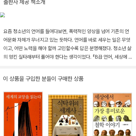
출판사 제공 책소개
연재도 하게 되었다. 이 모든 변화는 일기 덕이라고 생각한다. 『어른
을 위한 일기 쓰기』는 일기를 잊고 지낸 어른들에게 건네는 초대장이
다. 어른에게 일기가 필요한 이유를 과학적으로 설명하는 것을 시작
요즘 청소년의 언어를 들여다보면, 폭력적인 양상을 넘어 기존의 언
으로, 어른의 일기를 만드는 일곱 가지 기술을 일상적인 언어로 설명
어문화 자체가 무너지고 있는 듯하다. 언어를 바로 세우는 일은 무엇
한다. 이론에 그치지 않고 실행에 옮길 수 있도록 구성한 ‘21일간의
이고, 어떤 노력을 해야 할까 고민할수록 답은 분명해졌다. 청소년 삶
일기 완주 프로젝트’는 이 책의 백미다.한 단어로 하루를 붙잡는 연습
의 엉킨 실타래부터 풀어야 한다는 생각이었다. 『B끕 언어, 세상에 태
부터 미래를 기록하는 과정까지, 부담 없이 차근차근 따라가다 보면
클 걸다』는 그러한 고민과 노력이 조화롭게 담긴 책이다. 단지 언어
어제보다 나아진 자신을 발견하게 될 것이다. 그동안 쓰고 그린 책으
순화 차원을 넘어, 비속어를 통해 지금 여기의 청소년과 우리 사회의
로는 『이상한 문장 그만 쓰는 법』, 『더 나은 어휘를 쓰고 싶은 당신을
이 상품을 구입한 분들이 구매한 상품
여러 모습을 솔직하게 관통해 낸다. - 따돌림사회연구모임 친근감과
위한 필사책』, 『요즘 어른을 위한 최소한의 맞춤법』, 『소란한 세상에
불쾌감 사이, 거칠고도 익숙한 비속어 세계를 흥미롭게 파헤치다 “정
서 나를 지키는 말습관』 등이 있다.
말 좆같아요!” 친구들이 욕하는 소리를 들으면 기분이 어떠냐는 방송
국 PD의 질문에 해맑게 웃으며 말한 어느 남학생의 답변이다. 10대
들의 언어문화에 대한 우려와 걱정은 어제오늘 일이 아니다. 각종 인
터넷, 방송, SNS 등 다양한 매체의 발달로 무작위한 정보를 여과 없
이 흡수하는 시대다. ‘언어폭력’의 가해자와 피해자가 교묘하게 뒤섞