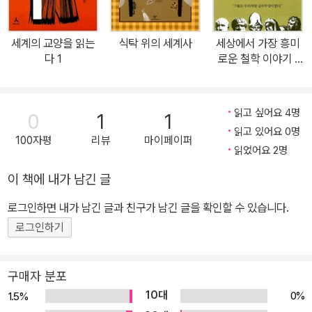
이는 일도 일어나고, 누군가는 기성세대의 언어습관을 보란 듯 무너
뜨리면서 그들만의 언어세계를 위한 장벽을 쌓고자 고군분투하며, 그
세계의 교양을 읽는
식탁 위의 세계사
세상에서 가장 흥미
세계에 가닿지 못한다면 또래들 사이에서 멀찍이 떨어져 나와 소외당
다 1
로운 철학 이야기 :
하기도 한다. 많은 걱정과 탄식이 계속되지만, (안타깝게도) 비속어는
고중세 편
결코 없어지지 않을 것이다. 사람이 감정을 분출할 수 있는 가장 솔직
하고 직관적인 통로이기 때문이다. 비속어의 역사는 인류의 역사와
읽고 싶어요 4명
0
1
1
매한가지인지 모른다. 그렇다면 대체 비속어를 어떻게 바라보고 어디
읽고 있어요 0명
100자평
리뷰
마이페이퍼
까지 용인해야 할지에 대한 고민이 이어진다. 존폐에 관한 문제가 아
읽었어요 2명
니라, 별다른 생각 없이 비속어를 습관적으로 남용하고 남발하는 언
이 책에 내가 남긴 글
어생활에 관한 문제를 함께 나누어 보면 어떨까? ‘쓰지 말자’ 무조건
로그인하면 내가 남긴 글과 친구가 남긴 글을 확인할 수 있습니다.
금지하는 것이 아니라 ‘이왕 쓸 거면 알고나 쓰자’고 대안을 제시하면
어떨까? 국어 교사이자 사서 교사인 권희린 작가의 생각은 여기에서
로그인하기
시작되었다. 교단에 선 지 며칠 되지 않았을 때 “선생님, 뒤에 앉은 애
들이 존나 떠들어요.”라고 호기롭게 외치는 학생들의 태도에 충격을
구매자 분포
받은 이후, 작가는 거친 비속어가 난무하는 교육 현장을 온몸으로 체
10대
0%
1.5%
화하면서 ‘왜 비속어를 쓰면 안 되는지’에 대한 근원적 의문을 갖게 되