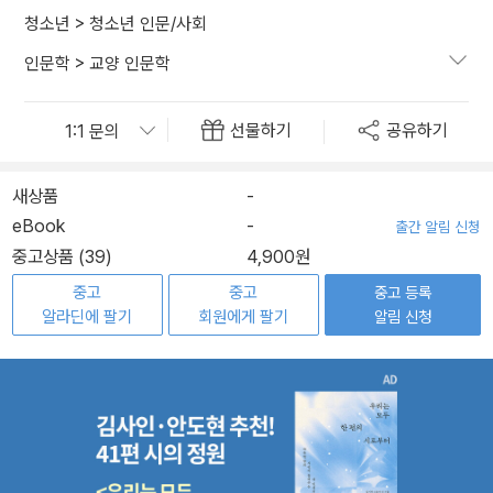
청소년
>
청소년 인문/사회
인문학
>
교양 인문학
선물하기
공유하기
새상품
-
eBook
-
출간 알림 신청
중고상품 (39)
4,900원
중고
중고
중고 등록
알라딘에 팔기
회원에게 팔기
알림 신청