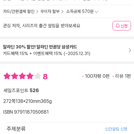
카드/간편결제 할인
무이자 할부
소득공제 570원
관심 저자, 시리즈의 출간 알림을 받아보세요
신청
알라딘 30% 할인! 알라딘 만권당 삼성카드
카드혜택 15% + 이벤트혜택 15% (~2025.12.31)
8
100자평 0편
리뷰 1편
세일즈포인트
526
272쪽
138*210mm
365g
ISBN 9791187050681
주제분류
신간알림 신청