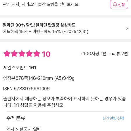
관심 저자, 시리즈의 출간 알림을 받아보세요
신청
알라딘 30% 할인! 알라딘 만권당 삼성카드
카드혜택 15% + 이벤트혜택 15% (~2025.12.31)
10
100자평 1편
리뷰 2편
세일즈포인트
161
양장본
678쪽
148*210mm (A5)
949g
ISBN 9788976961006
출판사에서 제공하는 정보가 부족하여 표시하지 못하는 경우가 있습
니다.
1:1 상담
을 이용해 주십시오.
주제분류
신간알림 신청
역사
>
한국사 일반