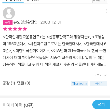
메뉴
유도명인황장엽
2008-12-31
<한국현대민족운동연구>는 <신흥무관학교와 망명자들>, <조봉암
과 1950년대>, <사진과그림으로보는 한국현대사>, <한국현대사 6
0년>, <대한민국선거이야기>, <이승만과 제1공화국> 등 한국 근현
대사에 대해 뛰어난역작들을낸 서중석 교수의 책이다. 앞의 두 책은
심층적인 책들이고 뒤의 네 책은 개설서 수준의 책들인데 아쉽게도
나는 뒤의 네 권만 읽어 보았고 앞의 두 권은 읽어보지 못했다. 추후
더보기
읽어볼 생각이다. <한국현대민족운동연구>는 이보다 자세하게 다룰
공감 (
1
)
댓글 (0)
수는 없다 할 정도로 1945~48년 기간에 있었던 정치세력들의 운동
에 대하여 상세하고 심층적으로 다루고 있는 책이었다. 남한에서의
운동들을 다루고 있고 북한 쪽은 다루지 않았다. 해방3년사,해방공
쓰기
마이페이퍼 (0편)
간,해방정국,미군정기 등으로 불리는 이 시기의 역사에 대해 관심있