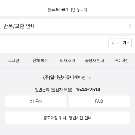
는 사람이라면 꼭 봐야 할 책이 아닌가 한다.미군정 문서 자료, 그 당
등록된 글이 없습니다
시의 모든 신문들 등 워낙에 광범위한 자료를 섭렵했고 모든 인물,사
건을 빠짐없이 다 다루고 있기 때문에 입문서보다는 이 시기의 역사
반품/교환 안내
에 대해 대충은 알고 있는 사람이 읽기에 적당한 책이 아닐까 한다.저
자는 해방정국에서 좌익과 우익들이 왜 그런 식으로 움직였는지 그러
한 노선,행태의 기원을 일제시대 그들의 활동에서 찾는다. 먼저 좌익
쪽을 보자. 1928년에 코민테른은 조선의 공산주의자들에게 12월 테
로그인
전체 메뉴
회사 소개
출판사 안내
PC 버전
제라는 지령을 내렸다. 그런데 공산주의자들의 의식수준은 해방될 때
까지도 성숙해지지 못하고 그 시점에서 그대로 정지해 버렸다. 12월
(주)알라딘커뮤니케이션
테제란 1928년 코민테른 6차대회에서 비롯된 것인데 ‘계급 대 계급’
노선을 내용으로 한다. 공산주의자들은 브루주아지는 물론이고 민족
1544-2514
일반문의 (발신자 부담)
주의자,사회민주주의자들과도 연대하지 말고 다 타도하라는 소리이
1:1 문의
FAQ
고 좌편향된 노선이다. 그래서 공산주의자들은 좌우합작체인 신간회
를 깨고 나왔다. 이러한 좌편향 노선은 코민테른이 1935년에 열린 7
중고매장 위치, 영업시간 안내
차대회에서 인민전선 노선을 지령하면서 다시 우익들과도 연대하라
는 쪽으로 바뀌었다. 중국,베트남 같은데의 공산주의자들은 이 노선