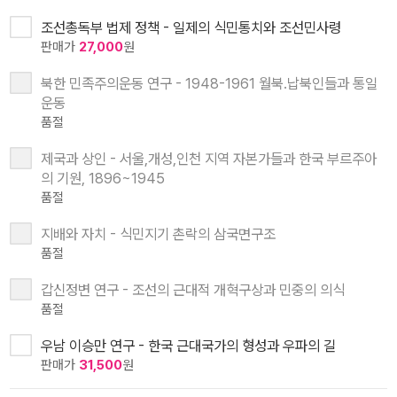
조선총독부 법제 정책 - 일제의 식민통치와 조선민사령
판매가
27,000
원
북한 민족주의운동 연구 - 1948-1961 월북.납북인들과 통일
운동
품절
제국과 상인 - 서울,개성,인천 지역 자본가들과 한국 부르주아
의 기원, 1896~1945
품절
지배와 자치 - 식민지기 촌락의 삼국면구조
품절
갑신정변 연구 - 조선의 근대적 개혁구상과 민중의 의식
품절
우남 이승만 연구 - 한국 근대국가의 형성과 우파의 길
판매가
31,500
원