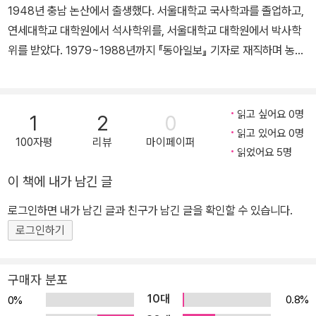
1948년 충남 논산에서 출생했다. 서울대학교 국사학과를 졸업하고,
연세대학교 대학원에서 석사학위를, 서울대학교 대학원에서 박사학
위를 받았다. 1979~1988년까지 『동아일보』 기자로 재직하며 농촌·
노동문제 및 민주화운동을 취재했다. 특히 6월항쟁 당시 『신동아』 취
재기자로 역사적 현장에서 그날의 사건들을 생생히 목격하고 기록했
다. 현재 성균관대학교 사학과 명예교수이며, 역사문제연구소 이사
읽고 싶어요 0명
1
2
0
장, 제주4·3사건진상규명및희생자명예회복위원회 위원 등을 역임했
읽고 있어요 0명
100자평
리뷰
마이페이퍼
다. 주요 저서로 『80년대 민중의 삶과 투쟁』, 『한국 근현대 민족문제
읽었어요 5명
연구』, 『한국 현대 민족운동 연구』 1·2, 『조봉암과 1950년대』 상·하,
이 책에 내가 남긴 글
『남·북협상―김규식의 길, 김구의 길』, 『비극의 현대 지도자』(일본어
역), 『배반당한 한국 민족주의』(영역), 『이승만의 정치이데올로기』,
로그인하면 내가 남긴 글과 친구가 남긴 글을 확인할 수 있습니다.
『한국 현대사 60년』(영어·일본어·중국어·프랑스어·독일어·스페인어
로그인하기
로 번역), 『이승만과 제1공화국』, 『대한민국 선거이야기』, 『지배자의
국가 민중의 나라』, 『6월항쟁』, 『사진과 그림으로 보는 한국현대사』,
구매자 분포
『서중석의 현대사 이야기』(전20권), 『민족주의와 역사교육』(정현백
10대
0.8%
0%
공저), 『전환기 현대사의 역사상』 등이 있다.