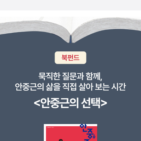
을 수용할 수 있었고 유연하게 변모하였다. 비극적이게도 조선의 공
산주의자들은 그러지 못했다. 일제 식민지 체제는 어떤 곳보다 통제
가 심한 파시즘 군사독재 치하였고 탄압이 하도 극심해서 지하활동밖
에 할 수 없었기 때문에 인민전선 노선을 수용하지도 못했고 1928년
의 12월 테제 수준에서 머물렀다는 것이다. 이것이 재건된 조선공산
당의 8월테제로 이어진 것이고 미군정기 내내 타 정치세력에 대해 경
직된 노선을 보였다는 것이다.중경임시정부,한국독립당(한독당)를
비롯한 우익들이 임정법통 고수를 완강하게 고집한 것도 중국 관내에
서 독립운동을 하던 시절에서부터 기원한다. 김구 중심의 임정 세력
은 1930년대에 좌우합작 시도가 여러 번 있었을 때에도 혼자서만 참
여를 거부하고 비협조적이었고 줄곧 임정 중심으로의 통합만을 주장
했는데 이것이 국내에 들어와서도 이어진 것이다. 나는 이승만·한민
당과 공산당 쪽에 대해서는 사전지식이 있어서 그들이 민족통일전선
운동에 비협조적일 것은 대충 예상은 하고 있었지만 이들에 대해서는
많이 실망을 하였다. 평생을 독립운동에 바친 애국자들이고 존경받아
마땅한건분명하지만 정권은 꼭 자기들이 쥐어야 한다는 건 좀 아니다