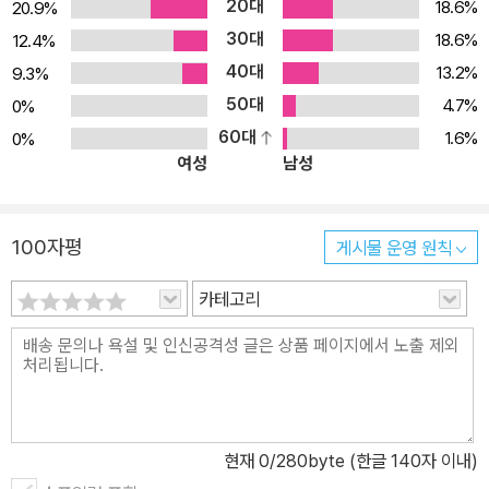
20대
18.6%
20.9%
30대
18.6%
12.4%
40대
13.2%
9.3%
50대
4.7%
0%
60대
1.6%
0%
여성
남성
100자평
게시물 운영 원칙
카테고리
현재
0
/280byte (한글 140자 이내)