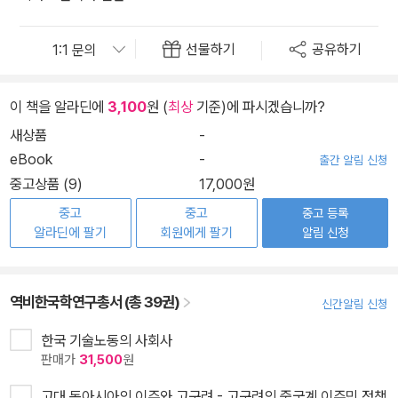
선물하기
공유하기
이 책을 알라딘에
3,100
원 (
최상
기준)에 파시겠습니까?
새상품
-
eBook
-
출간 알림 신청
중고상품 (9)
17,000원
중고
중고
중고 등록
알라딘에 팔기
회원에게 팔기
알림 신청
역비한국학연구총서 (총 39권)
신간알림 신청
한국 기술노동의 사회사
판매가
31,500
원
고대 동아시아의 이주와 고구려 - 고구려의 중국계 이주민 정책