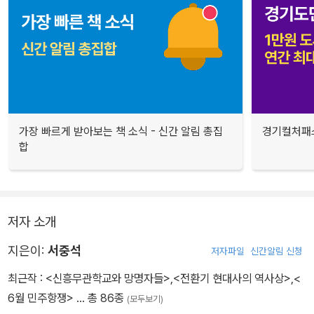
가장 빠르게 받아보는 책 소식 - 신간 알림 총집
경기컬처패스
합
저자 소개
지은이:
서중석
저자파일
신간알림 신청
최근작 :
<신흥무관학교와 망명자들>
,
<전환기 현대사의 역사상>
,
<
6월 민주항쟁>
… 총 86종
(모두보기)