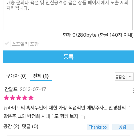
치이념' 중에서 국제적 냉전이 국내에 관철되기까지, 역사적 틈새를
들여다본다 ‘반공적이면서 미국적이지는 않았던’ 초기 대한민국과 족
청계 민족주의를 바탕으로 반공산주의와 함께 반자본주의를 내세우
며 제국주의를 강하게 비판한다? 얼핏 보아도 냉전구조의 진영논리
현재
0
/280byte (한글 140자 이내)
와 완전히 상반되는 이런 사상이 어떻게 가능했을까? 이 책의 저자
후지이 다케시는 기존의 암묵적 상식과 다른 역사적 실제의 수수께끼
스포일러 포함
를 ‘냉전 질서 관철의 시간차’를 통해 실증적으로 풀어내고 있다. 기존
등록
연구들이 이승만 개인에 대한 분석으로 이승만 정권의 권력블록에 대
한 분석을 대체하면서 대체로 초기 대한민국의 사상적, 정치적 지형
구매자 (0)
전체 (1)
에 대한 분석을 간과해왔다면, 후지이 다케시는 철저한 실증을 통해
‘이승만??이범석 체제’(초기 이승만 정권)와 ‘이승만??이기붕 체
간달프
2013-07-17
메뉴
제’(후기 이승만 정권)의 차이를 밝혀내고 있다. 이와 같이 기존 연구
에서 간과된 역사적 틈새에서 형성된, 반공적이면서도 미국적이지는
뉴라이트의 혹세무민에 대한 가장 직접적인 예방주사... 안경환의 ｀
않았던 초기 대한민국의 사상적 지형을 가장 잘 보여주는 세력이 이
황용주:그와 박정희 시대｀도 함께 보자
책의 주제가 되는 족청계(族靑系)이다. 이범석을 중심으로 한 이들
공감 (
2
)
댓글 (0)
은 한국 정부 초대 내각에서 요직을 차지했으며 이승만 정권 초기의