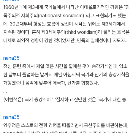
1960년대에 제3세계 국가들에서 나타난 이데올로기적인 경향은 ˝민
이런 과정을 통해 지금까지 제대로 규명되지 않았던 해방8년의 정치
족주의적 사회주의(nationalist socialism)˝라고 표현되기도 했는
지형을 입체적으로 조명하는 데 성공했다. 특히 족청의 중앙단부뿐
데, 30년대부터 형성된 흐름이 냉전이 시작된 뒤에도 제3세계에서
아니라 지방조직까지, 원내.원외자유당 구성원의 출신과 계파, 정치
지속된 것이다. 흔히 제3세계주의(third worldism)라 불리는 흐름은
적 경향까지 추적하여 밝힘으로써 당대 정치세력의 갈등구조와 헤게
대체로 좌익적 경향이 강한 것이었지만, 민족의 일체성이나 지도자를
모니 양상을 실증해낸 것은 커다란 성과라고 할 만하다.
강조하는 측면에서는 파시즘과도 공통적인 지점들이 존재했다. 29)
nana35
정신 훈련 중에서 제일 많은 시간을 할애한 것이 승강기식인데, 입소
한 날부터 졸업하는 날까지 매일 아침저녁 국기와 단기의 승강기식을
거행했으며 음악에 맞추어 애국가, 단가를 합창했다.
...
(이범석은) 국기 승강식이 무질서하고 산만한 것은 ˝국기에 대한 숭
경심, 따라서 국가 관념과 민족의식이 박약하다는 것, 즉 민족적 결속
이 결여되어 있다는 것을 여실히 들어내는 것˝이라며 국기에 대한 의
nana35
식의 중요성을 강조했다. 137)
양우정은 스스로의 전향 경험을 떠올리면서 공산주의를 비판하는데,