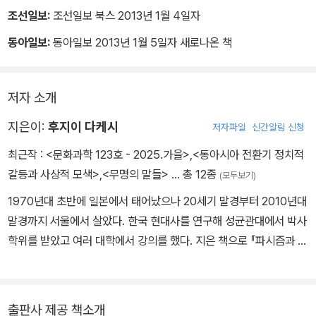
조선일보:
조선일보 북스 2013년 1월 4일자
동아일보:
동아일보 2013년 1월 5일자 새로나온 책
저자 소개
지은이:
후지이 다케시
저자파일
신간알림 신청
최근작 :
<문화과학 123호 - 2025.가을>
,
<동아시아 전환기 정치적
갈등과 사상적 모색>
,
<무명의 말들>
… 총 12종
(모두보기)
1970년대 초반에 일본에서 태어났으나 20세기 말경부터 2010년대
말경까지 서울에서 살았다. 한국 현대사를 연구해 성균관대에서 박사
학위를 받았고 여러 대학에서 강의를 했다. 지은 책으로 『파시즘과 제
3세계주의 사이에서』(역사비평사, 2012), 『무명의 말들』(포도밭, 2
018)이 있다. 현재 도쿄외국어대에서(주로) 한국 현대사를 가르치고
있다.
출판사 제공 책소개