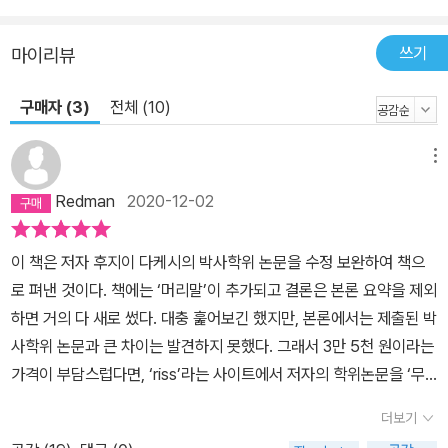
‘지도이념’이었던 일민주의를 실질적으로 만들어냈다. 또 이승만의
권력 기반이 된 자유당의 창당과 대통령 직선제 개헌을 강행한 부산
쓰기
마이리뷰
정치파동에서 중심적인 역할을 했다. 그런데 족청계의 사상은 반공적
이면서도 냉전적이라기보다는 민족주의적이었으며, 정치적 행동 역
구매자 (3)
전체 (10)
시 법치주의적인 대의제 민주주의보다는 포퓰리즘적인 대중민주주의
에 가까운 것이었다. 족청계는 1953년 말경에 권력 중추부에서 제거
메뉴
당하는데, 그에 이어 자유당이 의회정당으로 거듭나고 헌법에서 ‘국
가사회주의적’ 조항이 약화된 사실로 상징되듯이, 그들의 몰락은 역
Redman
2020-12-02
사적 전환기였던 ‘해방8년’의 종언, 즉 냉전이 남한 체제 내부에까지
관철되면서 대중이 직접 정치적 주체로 등장할 수 있는 정치적 공간
이 책은 저자 후지이 다케시의 박사학위 논문을 수정 보완하여 책으
이 소멸한 것과 궤를 같이했다. 그런 점에서도 족청계의 실태를 규명
로 펴낸 것이다. 책에는 ‘머리말’이 추가되고 결론은 본론 요약을 제외
하는 작업은 초기 이승만 정권의 성격을 밝히는 데 필수적이며, 이 작
하면 거의 다 새로 썼다. 대충 훑어보긴 했지만, 본론에서는 제출된 박
업은 대한민국의 역사적 성격을 이해하는 데도 도움이 될 것이다. 파
사학위 논문과 큰 차이는 발견하지 못했다. 그래서 3만 5천 원이라는
시즘,중화민●국을 거쳐 대한민국에 상륙하다 ―자유당과 족청계의
가격이 부담스럽다면, ‘riss’라는 사이트에서 저자의 학위논문을 ‘무
이념과 조직모델은 장제스로부터 초기 이승만 정권과 대한민국의 국
료’로 다운로드 받을 수 있으니(후지이 다케시, ‘족청·족청계의 이념
더보기
시를 이루었던 ‘일민주의’와 이를 주도한 족청계에는 ‘파시즘’에 대한
과 활동’, 성균관대학교 일반대학원, 2010), 이쪽을 이용해도 좋을 듯