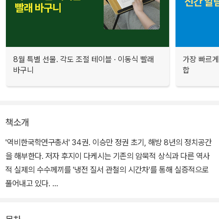
8월 특별 선물. 각도 조절 테이블 · 이동식 빨래
가장 빠르게
바구니
합
책소개
'역비한국학연구총서' 34권. 이승만 정권 초기, 해방 8년의 정치공간
을 해부한다. 저자 후지이 다케시는 기존의 암묵적 상식과 다른 역사
적 실제의 수수께끼를 '냉전 질서 관철의 시간차'를 통해 실증적으로
풀어내고 있다.
기존 연구들이 이승만 개인에 대한 분석으로 이승만 정권의 권력블록