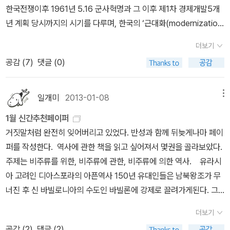
가폭력”의 희생자로 환원해도 좋은 것일까. 오랜 동안 영어의 몸에 있
자본주의, 더 나아가 제국주의와 신식민주의까지 비판한다(물론 비판
한국전쟁이후 1961년 5.16 군사혁명과 그 이후 제1차 경제개발5개
거행했으며 음악에 맞추어 애국가, 단가를 합창했다....(이범석은) 국
본말씨이다. “이름없는 말”이나 “조용히 말하다”나 “낮게 말하다”나
다 출소한 어느 사회주의 투사를 “권위주의적 정치”의 피해자로 박제
의 대안으로 내놓은 것이 대한민국 헌법이기에 자본주의 비판은 다소
년 계획 당시까지의 시기를 다루며, 한국의 ‘근대화(modernizatio
기 승강식이 무질서하고 산만한 것은 '국기에 대한 숭경심, 따라서 국
“들풀 목소리”처럼 “수수한 말”을 볼 수 있기를 빈다.ㅅㄴㄹ※ 글쓴이
화 시켜 놓고, 붓글씨나 쓰고 동양사상이나 풀이하는 “좋은 어른”으
애매해진 부분은 있었지만). 일민주의를 통한 전향은 공산주의의 이
n)’을 주로 다루었던 정치학과 경제학이 이책이 다루는 주요 사회과
가 관념과 민족의식이 박약하다는 것, 즉 민족적 결속이 결여되어 있
숲노래(최종규) : 우리말꽃(국어사전)을 씁니다. “말꽃 짓는 책숲, 숲
로 재갈을 물려놓고, 그것을 모시는 것이라고 시치미를 떼도 좋은 것
더보기
항대립항인 자본주의가 아니라 민족과 국가(대한민국)로의 전향이었
학 분과입니다. 1945년 해방과 미군정의 시기를 지나 1948년 남한
다는 것을 여실히 들어내는 것'이라며 국기에 대한 의식의 중요성을
노래”라는 이름으로 시골인 전남 고흥에서 서재도서관·책박물관을
일까. 제 정신이라면 아마 그렇게 생각하기 어려울 것이다.' - 서동
공감 (
7
)
댓글 (0)
다. 즉, 일민주의는 좌익들을 포섭하는 도구였던 것이다. 물론 전향이
에 정부가 수립된 이후 새로운 정치체제와 경제체제를 만들어야 했던
강조했다. 137)양우정은 스스로의 전향 경험을 떠올리면서 공산주의
꾸립니다. ‘보리 국어사전’ 편집장을 맡았고, ‘이오덕 어른 유고’를 갈
진 <혁명가인가 피해자인가 - 우리 시대, 정치적 이데올로기의 한 가
사상적 전향만이 아니라 지리산지구 토벌 작전과 같은 폭력적 강압에
당시에 가장 두드러지는 활동을 했던 분과이기 때문에 선택된 걸로
를 비판하는데, 1930년대에 전향을 선언했을 때와 다른 것은, 가족의
무리했습니다. 《우리말꽃》, 《미래세대를 위한 우리말과 문해력》, 《쉬
지 초상> 中- '민주화 운동'이라는 라벨로 다채로웠던 사회혁명운동
의한 전향도 있었음을 절대 간과해선 안 될 것이다. 그러나 파시즘과
보입니다. 정치학분야의 특징을 보면 해방이후 새로운 정치체제를 모
연장선상에 있는 민족을 국가와 일치시킬 수 있는 상징이 존재한다는
일개미
2013-01-08
메뉴
운 말이 평화》, 《곁말》, 《곁책》, 《새로 쓰는 말밑 꾸러미 사전》, 《새
들을 묶는 것은 일종의 모독이다! 다소 맥락이 다르지만 이 이야기는
유사한 성격을 지닌 일민주의와 족청계는 미국의 견제를 받을 수밖에
색하는 과정에서 현재 당연히 여기는 민주주의 체제를 고려하지 않았
점이다. 과거에 전향했을 때 찾지 못한 ｀지도자｀가 드디어 주어진
로 쓰는 비슷한말 꾸러미 사전》, 《새로 쓰는 겹말 꾸러미 사전》, 《새
독립운동에 대해서도 적용될 수 있을 것이다. 독립운동은 건국운동이
1월 신간추천페이퍼
없었다. 1950년, 일민주의보급회를 조직하는 등 이범석은 일민주의
다는 점이 눈에 띕니다. 한국천쟁이전까지 영미식 자유민주주의보다
것이다. 양우정의 전향은 ｀지도자｀ 이승만을 매개로 완성되었으며,
로 쓰는 우리말 꾸러미 사전》, 《책숲마실》, 《우리말 수수께끼 동시》,
기도 했다. 때문에 독립운동가들에게 주어진 과제는 단순히 일제 식
거짓말처럼 완전히 잊어버리고 있었다. 반성과 함께 뒤늦게나마 페이
를 통해 대중적 기반을 확보하려 했지만, 경제 원조를 두고 이범석과
유럽의 사회민주주의적 체제와 심지어 나찌 독일의 파시즘적 독재체
1930년대에 천황제를 매개로 고바야시 모리토가 전향자운동을 추진
《우리말 동시 사전》, 《우리말 글쓰기 사전》, 《이오덕 마음 읽기》, 《시
민지를 벗어나는 것을 넘어서, 식민지 이후 어떤 이념의 국가를 건설
퍼를 작성한다. 역사에 관한 책을 읽고 싶어져서 몇권을 골라보았다.
안호상을 경계한 미국의 압력으로 이범석 당시 부총리와 안호상 당시
제까지 논의가 되었습니다. 1930년대 나찌 독일에서 공부했던 학자
했듯이, 양우정 역시 이승만을 앞세우면서 전향 공작에 앞장서게 된
골에서 살림 짓는 즐거움》, 《마을에서 살려낸 우리말》, 《읽는 우리말
하느냐도 포함되는 일이었다. 여기에는 이념이 중요하고, 이념은 차
주제는 비주류를 위한, 비주류에 관한, 비주류에 의한 역사. 유라시
문교부 장관이 사퇴함으로써 실패로 돌아갔다. 1952년 발췌개헌을
들이 활동했을 뿐만 아니라 일본의 제국대학에서 공부한 학자들이 활
다. 237)양우정은 일민주의의 핵심인 동질성을 자본주의 비판, 즉 자
사전 1·2·3》 들을 썼습니다. blog.naver.com/hbooklove
이를 만들어낸다. 김일성도 김구도, 이범석도 여운형도 박헌영도 독
아 고려인 디아스포라의 아픈역사 150년 유대인들은 남북왕조가 무
둘러싼 국회와 이승만 정부 사이의 갈등 속에서 족청계와 일민주의는
동하던 당시에는 어쩌면 당연한 경향일 수 있습니다. 하지만 제2차
본주의의 산물로서의 계급 분열에 대한 비판과 그 변혁에서 찾으려고
립운동이라는 카테고리에서는 동일했다. 그러나 우리가 조금만 공부
너진 후 신 바빌로니아의 수도인 바빌론에 강제로 끌려가게된다. 그
다시 정치 무대의 중심에 오르기 시작했다. 그러나 이때 일민주의는
세계대전 종전 후 점차 냉전( the Cold War)의 대결양상이 증대되
한 데 반해, 안호상은 그 동질성을 변혁을 통해서 창출하는 것이 아니
를 해보면 알 수 있듯 그 방법론은 해방 이후까지를 생각해본다면 엄
들은 훗날 팔레스타인 땅으로 되돌아 왔지만, 일부는 바빌론에 남겨
이전에 계급성과 배타적 민족주의 성격이 상당히 희석된 “협동주
고, 한국전쟁이 발발하자 이 전쟁 이전의 사회민주주의적 논의는 줄
라 ｀핏줄｀이라는 이미 주어진 것에서 찾는 것이다. 일민주의가 내
더보기
청난 차이를 가지고 있었다. 그리고 그 차이는 결코 쓸데없는 갈등이
져 공동체 생활을 유지하게 된다. 이처럼 한 인종이 자신의 살던 곳이
의”의 형태로 재등장했다. 족청계와 이승만이 속한 원외자유당이 “농
어들고 미국의 행태주의적 정치학을 받아들이면서 자유민주주의적
포할 수 있었던 변혁적 요소는 안호상에 의해 거의 제거되고 말았다.
공감 (
2
)
댓글 (2)