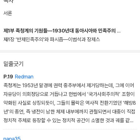
목차
에 대한 분석을 대체하면서 대체로 초기 대한민국의 사상적, 정치적
지형에 대한 분석을 간과해왔다면, 후지이 다케시는 철저한 실증을
서론
통해 '이승만-이범석 체제'(초기 이승만 정권)와 '이승만-이기붕 체
제'(후기 이승만 정권)의 차이를 밝혀내고 있다.
제1부 족청계의 기원들―1930년대 동아시아와 민족주의
제1장 ‘반제민족주의’와 파시즘―이범석과 장제스
기존 연구에서 간과된 역사적 틈새에서 형성된, 반공적이면서도 미국
적이지는 않았던 초기 대한민국의 사상적 지형을 가장 잘 보여주는
밑줄긋기
세력이 이 책의 주제가 되는 족청계(族靑系)이다.
P.19
Redman
저자는 회고록 등에 의존해온 기존 연구의 한계를 벗어나 모든 사건
족청계는 1953년 말경에 권력 중추부에서 제거당하는데, 그에 이어
의 정확한 시기를 특정하고 지방에서 일어난 일들까지 세밀하게 조명
자유당이 의회정당으로 거듭나고 헌법에서 ‘국가사회주의적’ 조항이
하기 위해 당대의 신문자료를 최대한 적극적으로 활용하여 시계열적
약화된 사실로 상징되듯이, 그들의 몰락은 역사적 전환기였던 ‘해방8
으로 역사적 흐름을 재구성해냈다. 또 미군정, 미 대사관 등에서 작성
년’의 종언, 즉 냉전이 남한 체제 내부에까지 관철되면서 대중이 직접
한 보고서나 미 국무부의 외교관련 문서들, 주요 인물들의 저작과 기
정치적 주체로 등장할 수 있는 정치적 공간이 소멸한 것과 궤를 같이
고 성명서들까지 단순히 텍스트로 접근하지 않고 그것이 서술된 구체
했다.
적 역사의 맥락 속에서 변화양상을 추적했다.
nana35