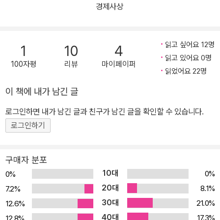
의 결과 탄생한 친미반공국가로 보고 민족주의적인 입장에서 비판하
경제사상
는 것이 주류적인 견해였다. 그에 반해 2000년대에 들어서면서는 신
자유주의의 전면화, 뉴라이트의 등장과 함께 오히려 한국이 자유민주
주의와 자유시장경제를 선택했기 때문에, 즉 친미반공국가였기 때문
읽고 싶어요 12명
1
10
4
에 성공했다는 주장이 등장하기 시작했다. 두 입장은 얼핏 상반된 것
읽고 있어요 0명
100자평
리뷰
마이페이퍼
처럼 보이지만, 양자 모두 대한민국의 탄생을 ‘친미반공’ ‘친자본주
읽었어요 22명
의’로 파악하고 있다는 점에서 공통적이다. 하지만 실제로 사료를 통
이 책에 내가 남긴 글
해 나타나는 대한민국의 초기 모습은, 냉전에 의해 절대적으로 규정
로그인하면 내가 남긴 글과 친구가 남긴 글을 확인할 수 있습니다.
되었다기보다는 다분히 유동적인 것이었다. 미국인 법률가의 눈에
“국가사회주의(state socialism)로의 강한 경향”을 띤 것으로 인식
로그인하기
된 경제 조항을 포함한 제헌헌법이 가능했던 것은, 헌법의 사상적 바
탕이 자유민주주의라기보다는 민족주의였기 때문이다. 이는 이승만
구매자 분포
정권 초기의 성격과도 관련된다. 국내에 확고한 기반이 없던 이승만
10대
0%
0%
은, 대통령으로 선출되면서 해방3년기에 단독정부 수립을 함께 추진
20대
8.1%
7.2%
했던 한국민주당과 결별했기 때문에 좌우세력 모두에 초연한 입장을
30대
21.0%
12.6%
취할 수밖에 없었다. 그 결과 초기 이승만 정권에는 당시의 사회적 분
40대
17.3%
12.8%