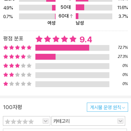
위기, 즉 민족주의가 반영될 수밖에 없었던 것이다. 이런 경향은 ‘국
50대
11.6%
4.9%
시’로서 일민주의가 등장하면서 절정에 달했는데, 일민주의는 민족주
60대
3.7%
0.7%
의를 바탕으로 반공산주의와 함께 반자본주의를 내세우며 제국주의
여성
남성
를 강하게 비판하는 이념이었다. 자본주의에 병들고 공산주의에 독
(毒)된 세계와 인류가 세계와 인류를 구원할 새로운 이상을 추구하고
9.4
평점 분포
새 세계를 건설할려고 하는 의욕이 날로 높아져가는 1945년 8월 제
72.7%
2차 세계대전이 종결을 고한 이후에 있어서 동방의 하늘에는 여태 구
27.3%
름 속에 파묻혀 있던 한낱의 거대한 샛별이 구름을 헤치고 요요히 빛
0%
나고 있다. 그의 이름은 이승만 대통령! (중략) 자유의 미명하에서 인
간이 인간을 착취하는 자본주의의 모든 사회 제도와 경제 조직을 우
0%
리는 전복하지 않으면 아니 된다. 그것은, 일민주의가 지표하는 ‘하나
0%
인 민족으로써 무엇에고 또 어느 때이고 둘이 있을 수 없다’는 원칙은
착취하는 지주와 착취당하는 소작인의 존재를 인정할 수 없으며 착취
100자평
게시물 운영 원칙
하는 자본가와 착취당하는 노동자의 제도를 인정할 수 없는 것이다.
(중략) 자본주의 제도는 국내적으로나 대외적으로나 이승만 대통령
카테고리
의 일민주의와는 상용할 수 없는 제도인 것이다.” ―'이대통령 건국정