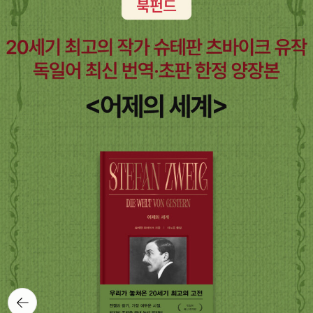
가지는 이유가 결국 과거의 실수를 되풀이 하지 않고 좀 더 세계시민
았는지 기억하는 사람은 거의 없다. 화려한 로마제국과 그 시대는 그
던 대중 동원의 정치 공간이 한국전쟁 휴전과 더불어” 사라졌다. 대중
택해 경제개발을 시작했는데 균형발전론은 실현불가능하고 투입가능
에 가까워지기 위한 노력 중 하나라면, 이런 복잡함들을 고려해야만
화려함을 떠받치는 대다수의 기억되지 않는 사람들이 만들어낸 것 임
이 직접 정치의 주체로 나설 공간이 냉전과 함께 소멸된 것이다. 이러
한 자원이 희소하고 기업의 경영의사결정능력이 한정적인 가운데 특
우리가 좀 더 좋은 선택을 할수 있지 않겠는가? 이런 생각은 꼭 독립
에도 불구하고 말이다. 어쩌면 이 책에서 볼 수 있는 것은 항상 화려하
한 시사점은 우리로 하여금 ‘얼마나 냉전적 이분법에서 얼마나 자유
정산업에 집중적으로 지원을 투입하는 곳이 효율적이라고 판단한 겁
운동에 관한 것 만은 아니다. 현재도 크게 다르지 않다. 민주화 운동
게만 보였던 로마라는 여자친구의 화장을 걷어내고 마주하는 그녀
로운지’ 그리고 이러한 본격적인 냉전 질서의 시작점인 ‘휴전 체제의
니다. 여기에는 경제학자 로스토우 (W W Rostow)가 역사적인 관
세력을 탄압하는 독재정권의 후예들, 정의로운 야권 세력과 대립하는
의 '생얼'일지도 모른다. 맥주, 문화를 품다 어느나라에나 그 지역을
성립 이전과 이후 한국 사회의 변화’를 생각하게 한다. 한국전쟁은 해
점에서 경제성장을 설명하면서 지속적인 경제성장이 일어나는 곳에
독재자의 딸, 친일파 출신과 독립운동가 출신...이러한 대립 구도로 정
대표하는 술이 있다. 동양에서는 쌀을 이용해서 곡주를 만들었고, 유
방 공간의 유동성을 앗아갔고, 그 결과는 아직도 '이것 아니면 저것'
서는 1-2개 산업의 성장이 빠르게 일어나 경제성장을 주도했다는 사
치와 사회를 판단하고, 정의로운 자신들에게 표를 달라는 말들은 너
럽은 홉을 이용해서 맥주를 만들어 마셨다. 석회질의 물이 마시기에
식으로 진영을 가르는 현대까지 이어지고 있다. 해방 전후사의 재인
실에 근거한 겁니다 (p351). 이런 상황에서 위의 박희범 교슈는 사회
무나 잦다. 나는 실제로 그 대립항이 유효했던 시기에 그들이 행했던
좋지 않았던 것도 맥주가 생활 음료로 받아들여지는데 한 몫을 했다
식은 냉전에서 벗어나서만 가능하다는 사실을 새삼 깨닫는다.족청계
주의적 계회경제가 불가능한 한국의 상황에서는 급속한 공업화를 위
일들을 존경하고 존중하며 감사하게 생각한다. 그러나 지금 이 세계
고 한다. 이 책은 맥주에 대한 이야기한다. 그러나 단순히 맥주의 종류
는 1953년 말경에 권력 중추부에서 제거당하는데, 그에 이어 자유당
해서 유일한 방법은 국가에 의한 자본조달의 강제적 조직화밖에 옶어
에서 그런 간단 명료한 카테고리의 효능이란 '내가 곧 정의다'라는 쾌
나 특성에 대한 것만은 아니라고 한다. 기원과 종교 그리고 삶에서 발
이 의회정당으로 거듭나고 헌법에서 ‘국가사회주의적’ 조항이 약화된
ㅛ다 (p361). 경제적 정치적으로 후진성을 극복하고 급속한 공업화
감 외에는 없는 것 같다. 오히려 실제 세계를 나아지게 하는 데는 방해
견되는 맥주에 대한 이야기를 들려준다고. 맥주의 문화사라고 해야할
사실로 상징되듯이, 그들의 몰락은 역사적 전환기였던 ‘해방8년’의
를 달성하기 위한 방법으로 지식인들은 한국에서 ’독재적 권력형
가 될 뿐이라는 생각이 자꾸 든다. 역사와 세계를 제대로 인식하는 것
까? 하여간, 맥주야 모임에서 빠지기 힘들 정도로 자주들 마시는 것
종언, 즉 냉전이 남한 체제 내부에까지 관철되면서 대중이 직접 정치
태’의 불가피성을 주장했습니다(p369). 서구의 민주주의 발전과정
이 결코 쉽지가 않다는 점을 실감하게 하는 책이다.5.위에 말한 부분
이지만 이런 뒷 얘기들까지 아는 사람은 많지 않을 것 같다. 알아두
적 주체로 등장할 수 있는 정치적 공간이 소멸한 것과 궤를 같이했다.
과 근대화과정의 전범으로 삼은 당시 지식인들은 사고방식이 현대기
과 별개로 아래 인용한 부분들은 제헌의회 당시 노동법에 관한 논쟁
면 술자리 안주로도 유용할 것 같은 책. 그나저나 비주류에 관한 추
- P19
준으로 ‘유럽중심주의’레 치우쳐있고, 아시아가 ‘정체(停滯)’되어 있
에 관한 이야기인데 뭔가 건국 상황에서의 역동성이 느껴져 매우 재
천을 한다고 해놓고 주류에 관한 책을 선정하고 말았다. (...죄송합니
다는 서구의 주장을 주어진 사실(given fact)로 받아들였습니다. 이
밌어 옮겨봤다. 무엇보다, 지금 오고가는 논쟁보다도 더 진일보한 논
뒤로가
다.) 세계사의 구조 잘은 모르겠으나 맑스를 기반으로했다고 하니,
들 입장에선 한국이 기독교적 전통도 없고 부르조아 계급도 없으며
기