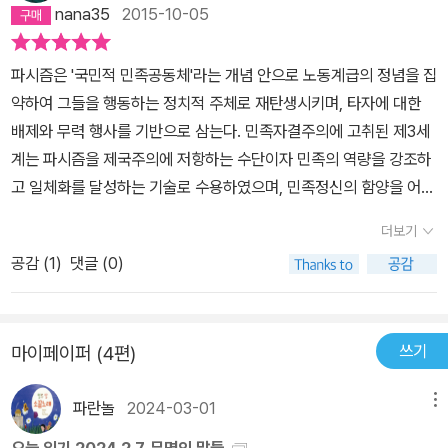
시즘과 장제스의 군국주의까지 큰 영향을 끼쳤기에 족청계가 지향하
의, 군사화, 지도자 숭배’로 요약할 수 있는 장제스식 파시즘 사상을
스의 파시즘에 영향을 짙게 받았다. 이범석은 해방 이후 조직한 족청
nana35
2015-10-05
는 바가 민족/반제/반자본주의적 경향을 보였다는 점을 분석해나간
체화했다. 이는 ‘국가지상 민족지상’이라는 구호로 집약될 수 있는 것
의 구체적인 운영 방식에도 장제스의 방식과 훈련단의 모델을 많이
다.2. 책을 중반부 정도까지 읽었을 뿐인데 독립운동과 한국의 건국
이었는데, 이것이 이범석의 사상적 바탕을 구성했다. 이 책 148쪽의
참조했다. 안호상은 독일 유학 시절 히틀러와 나치즘에 깊은 인상을
파시즘은 '국민적 민족공동체'라는 개념 안으로 노동계급의 정념을 집
에 대해 참 많은 생각이 든다. 문득 떠오르는 글은 이전에 계원예대 서
사진에서 보이듯이, 수원 족청 중앙훈련소 정면에 세워진 구호탑에는
받고, 칸트와 헤겔을 연구하며 “실천에 대한 이론의 우위를 주장하
약하여 그들을 행동하는 정치적 주체로 재탄생시키며, 타자에 대한
동진 교수가 썼던 다음과 같은 글이다 (http://www.homopop.or
‘민족지상 국가지상’이라는 족청의 대표적 구호가 선명하게 새겨져
는” 파시즘과 장제스식 역(力)행철학과도 친화적인 사상을 발전시켰
배제와 무력 행사를 기반으로 삼는다. 민족자결주의에 고취된 제3세
g/log/index.php?ct1=7&ct2=7)-'그리고 불행한 일이지만 그 때
있다. 철저한 실●증으로 해방8년사의 베일을 벗긴다 학계최초, 실증
다. 양우정은 1931년에 전향한 사회주의자인데, 그 전향 논리가 흥미
계는 파시즘을 제국주의에 저항하는 수단이자 민족의 역량을 강조하
나 지금이나 한국 사회의 진보적인 지식인들이 철석같이 공유하는 이
을 통해 재구성한 초기 이승만정권과 자유당의 정치지형 저자 후지이
롭다. 양우정은 유물론과 유물사관에 의문을 품고는 민족주의와 “일
고 일체화를 달성하는 기술로 수용하였으며, 민족정신의 함양을 어떠
데올로기는 탈이데올로기적 회의이다. 최인훈의 광장에서 조정래의
다케시는 회고록 등에 의존해온 기존 연구의 한계를 벗어나 모든 사
본 파시즘과 그 논리를 공유”하는 가족주의 사상으로 전향했다. 족
한 이념이나 체제보다 우선시했다.한반도의 민족주의 일부에서도 파
태백산맥까지 한국의 모든 이데올로기 비판 문학(나는 그것을 진보적
건의 정확한 시기를 특정하고 지방에서 일어난 일들까지 세밀하게 조
더보기
청의 설립을 주도한 인물은 이범석이다. 따라서 족청의 이념은 이범
시즘을 자주적 민족주의의 방편으로 적극 받아들였는데, 대표적인 인
인 문학이라거나 민중문학이라거나 심지어 지식인문학이라거나 하는
명하기 위해 당대의 신문자료를 최대한 적극적으로 활용하여 시계열
석이 영향을 받은 장제스식 파시즘과 유사할 수밖에 없었다. 족청의
공감 (
1
)
댓글 (0)
물이 조선민족청년단(족청)을 결성한 이범석과 거기에 사상적 기반
평가에 전연 동의할 구실을 찾지 못한다. 외려 그에 걸맞는 이름을 찾
적으로 역사적 흐름을 재구성해냈다. 또 미군정, 미 대사관 등에서 작
이념은 파시즘과 상당한 친연 관계를 가지고 있었다. 이범석은 “제2
을 제공한 안호상이다. 이들이 궁극적으로 지향하는 국가는 자본주의
자면 이데올로기적인 문학이지 않을까)은 언제나 이데올로기적 선택
성한 보고서나 미 국무부의 외교관련 문서들, 주요 인물들의 저작과
차 세계대전을 파시즘 대 민주주의 전쟁으로 보는 공식적인 견해를
와 공산주의로 대변되는 '경제적 제국주의'와 '영토적 제국주의'를 지
을 강요받은 어느 개인의 무력한 자유를 제시한다. 그것은 남인가 북
기고 성명서들까지 단순히 텍스트로 접근하지 않고 그것이 서술된 구
완전히 부정하고, 오히려 패배한 독일·이탈리아·일본 측이 가졌던 전
쓰기
마이페이퍼 (4편)
양하고 민족 고유의 정신 아래에서 민족의 역량을 결집한 공동체였
인가라는 두 가지의 선택지 밖에 주어지지 않았던 개인에게 제3의 길
체적 역사의 맥락 속에서 변화양상을 추적했다. 이런 과정을 통해 지
쟁 인식을 간직하고 있음을 알 수 있다.” 그러나 동시에 이범석은 분
다.이들은 민족을 피로 맺어진 자연적 산물이자 역사적 고난을 공유
이라는 진정한 환상, 이데올로기 외부의 공간을 향한 꿈이기도 하
금까지 제대로 규명되지 않았던 해방8년의 정치지형을 입체적으로
명한 제3세계주의적 경향을 띤 민족주의자였으며, 반제국주의적 성
파란놀
2024-03-01
메뉴
한 공동체로 규정하면서, 좌우를 모두 포섭하고자 노력했고, '지행합
다. 그리고 이런 탈이데올로기적인 몸짓의 이데올로기는 비단 문학의
조명하는 데 성공했다. 특히 족청의 중앙단부뿐 아니라 지방조직까
격 역시 존재했다. 그리고 “안호상 등을 통해 족청에 접목된 나치즘의
일' 사상을 강조하여 실천의 근간이 되는 육체를 통제하고 생활 전반
오늘 읽기 2024.2.7. 무명의 말들