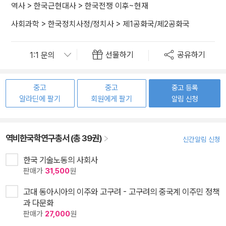
역사
>
한국근현대사
>
한국전쟁 이후~현재
사회과학
>
한국정치사정/정치사
>
제1공화국/제2공화국
선물하기
공유하기
중고
중고
중고 등록
알라딘에 팔기
회원에게 팔기
알림 신청
역비한국학연구총서 (총 39권)
신간알림 신청
한국 기술노동의 사회사
판매가
31,500
원
고대 동아시아의 이주와 고구려 - 고구려의 중국계 이주민 정책
과 다문화
판매가
27,000
원