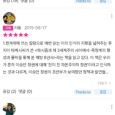
공감 (
19
)
댓글 (0)
긍정적 평가뿐만 아니라 직접적인 유사성도 존재하고 있었다. 서중석
하다. “대한민국이라는 국가의 성격을 어떻게 보아야 할까.” 후지이
은 <이승만의 정치이데올로기>에서 “일민주의 주창자들의 반자본주
다케시는 서론에서 이렇게 묻는다. 어떤 이들은 대한민국은 “자유민
의, 반제국주의, 반미에는 파시즘적 측면”이 있었음을 지적한 바 있
주주의와 자유시장경제를 바탕으로 하여 건국되었다”라고 생각할 수
메뉴
다. 실상 2차대전 이후 독립한 주변부 국가들에서 저항민족주의가 파
있지만, 후지이 다케시가 조선민족청년단(이하 족청)을 통하여 재구
리동
2015-06-17
시즘과 결합한 것은 대한민국만의 특수한 사정이 아니었다. 그 단초
성한 한국의 ‘해방 8년’의 정치 공간은 그들 생각처럼 자유민주주의
는 우선 1930년대 중국에서 찾아볼 수 있다. 만주사변 발발로 인해
와 자유시장경제로 “매끄럽게” 설명될 수 있는 것이 아니었다. 그가
1.한겨레에 쓰는 칼럼으로 매번 읽는 이의 인식의 지평을 넓혀주는 후
고조된 위기의식이 파시즘으로 수용되기 시작했던 것이다. 1930년
이 책에서 족청계를 분석하는 이유는 그들이 가진 사상적 특징 때문
지이 타케시씨가 쓴 <파시즘과 제 3세계주의 사이에서-족청계의 형
대부터 장제스는 파시즘을 본격적으로 수용하기 시작했다. 그 특징은
이다. 1945년 등장하여 1953년에 정치 중심부에서 밀려난 족청계
성과 몰락을 통해 본 해방 8년사>라는 책을 읽고 있다. 이 책은 우리
‘반제민족주의’로서 레닌주의와 파시즘의 통치방식을 혼합시킨 것이
는 “여러 가지 의미에서 파시즘과 제3세계주의 사이에 위치한 존
가 흔히 이승만 정권에 대해 '친미 친 자본주의적 정권'이라고 인식하
었다. 항일전쟁이 끝나자 바로 이어서 발발한 국공내전을 통해 장제
재”였으며, 거시적으로 봤을 때 “자본주의 체제의 위기가 가시화되는
는 것과 다르게, 이승만 정권의 초반부가 보여줬던 정책과 발언들
스가 구축한 파시즘 체제는 곧바로 몰락했다. 하지만 주변부에서 파
가운데 민족주의와 사회주의가 다양한 편차를 내포하면서 결합되는
이 '반제/반자본주의'성격을 띄고 있었기에 '반공적이면서 미국적이
시즘이 활용되는 방식을 보여주었다는 점에서 중국의 사례는 매우 중
양상”의 주변부 수용 사례라고 할 수 있다. 민족주의, 사회주의, 파
더보기
지는 않았'다는 점을 지적한다. 그리고 이 근저에 이승만과 함께 권력
요하다. 또한 장제스의 파시즘 체제는 족청계의 영수라 할 수 있는 이
시즘이 뒤섞인 족청계의 이데올로기를 형성하는 데 있어 가장 핵심적
공감 (
2
)
댓글 (0)
블록을 형성했던 이범석과 안호상이 주축이 된 '조선민족청년단-족청
범석을 통해 일민주의와 자유당 이념 및 조직구성, 훈련체계에까지
인 인물은 이범석, 안호상, 양우정이었다. 이 3명의 공통점은 “파시즘
계'가 있었다는 점에 주목한다. 그리고 족청계가 띄었던 정치적 색채
핵심적 영향을 끼쳤다. 중국에서 독립운동을 하던 이범석은 1930년
과 관계를 가지면서 형성된 민족주의였다”는 점이다. 이범석은 ‘중국
에 식민지 경험으로부터 비롯한 민족주의 뿐 아니라 당대의 독일 파
대 말에 장제스가 개설한 중앙훈련단에서 훈련을 받으면서 ‘민족주
메뉴
국민당 중앙집행위원회 훈련위원회 훈련단’에서 훈련을 받으며, 장제