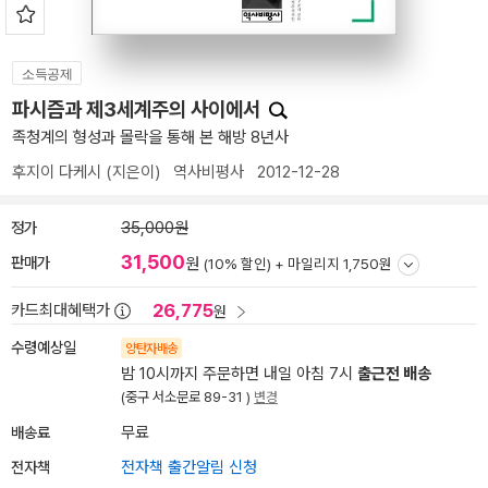
소득공제
파시즘과 제3세계주의 사이에서
족청계의 형성과 몰락을 통해 본 해방 8년사
후지이 다케시
(지은이)
역사비평사
2012-12-28
정가
35,000원
31,500
판매가
원
(10% 할인) +
마일리지 1,750원
26,775
카드최대혜택가
원
수령예상일
양탄자배송
밤 10시까지 주문하면 내일 아침 7시
출근전 배송
(중구 서소문로 89-31 )
변경
배송료
무료
전자책
전자책 출간알림 신청