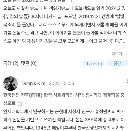
공간에서만 찾아볼 수 있는 것은 아니다. 그것은 이른바 노무현 정권
지, 원내·원외자유당 구성원의 출신과 계파, 정치적 경향까지 추적하
영향”으로 족청은 반공주의면서도 반자본주의라는 입장을 견지할 수
에 대한 군사적 규율 강화에 중점을 두었다. 그러나 제3의 길로 포장
오늘도 까칠한 숲노래 씨 책읽기숲노래 오늘책오늘 읽기 2024.2.7.
이후 본격화된 과거사 청산과 민주화운동 기념사업에서 절정을 이루
여 밝힘으로써 당대 정치세력의 갈등구조와 헤게모니 양상을 실증해
있었다. 이후 족청계가 정계에서 완전히 배제된 뒤, 어떤 이는 족청계
된 파시즘이 냉전을 주도하는 현실 권력의 견제와 감시 아래에서 피
《무명의 말들》 후지이 다케시 글, 포도밭, 2018.12.21.간밤에 ‘별빛
고 있다. 나는 이러한 사태가, 어느 진보적 사회학자의 말처럼, 기본적
낸 것은 커다란 성과라고 할 만하다. 파편화된 수많은 사료들을 엄밀
의 “파시즘적 행태”를, 다른 이는 “‘공산당적’ 수법”을 비판했다는 데
어나리라는 것은 헛된 망상에 불과했다.이들이 '민족의 통일과, 국민
목소리’를 들었다. “너희 스스로 푸르게 되새기면서 새롭게 배울 이야
인 부르주아 민주주의 제도를 갖추고 형식적인 민주주의의 틀을 완성
한 상호대조와 확인을 통해 재구성해낸 저자의 노력은 이후 해당 시
에서도 알 수 있듯이, 족청계는 ‘좌익/우익’ ‘반공/자본주의’라는 이분
균등의 복리, 세계 평화에 기여'라는 원대한 구상으로 제시한 '일민주
기를 온몸으로 겪고 나면, 이 이야기를 틈틈이 돌아볼 적마다 너희 스
하는 “정상화”의 과정이었다고 보는데, 전연 수긍하기 어렵다. 그것
기 역사연구의 소중한 밑거름이 될 것이다.
법 구도로는 다 담아낼 수 없을 정도로 다양한 층위와 성격을 지녔다.
의'는 민족의 허약한 역량과 냉전 체제에 대한 객관적 인식을 결여한,
스로 예전 앙금·생채기·멍울을 모두 포근하게 녹이고 풀어낸단다.” 자
은 거칠게 말해 민주주의와 압제라는 틀로 그간의 한국사회운동을 소
그리고 이러한 족청과 족청의 이념이 구체화된 것이 일민주의이다.
머리만 웃자란 갓난아기의 꿈이었다. 해방과 전쟁의 소용돌이 속에서
다가 들은 목소리에 눈을 번쩍 떴다. 한밤이다. 모두 꿈나라에 있다.
급적으로 그것도 아주 빈약하게 재단하기 때문이다. 그의 논리에 따
일민주의가 본격적으로 대두되기 시작한 시기는 1949년 주한미군이
더보기
이 순진한 자기 중심주의를 삼킨 것은 미군정의 위력을 적극 수용하
아침이 밝기까지 기다리고서 곁님하고 아이들한테 이 목소리를 옮겨
르자면 노동자들이 정치조직을 결성하고 새로운 경제체제를 꿈꾸고
철수하면서 ‘안보의 공백’이 발생한 지점과 겹친다. 이승만은 “공산당
고 이용하면서 자신의 야망을 실현해가던 거대한 산, '이승만'이었다.
공감 (
2
)
댓글 (0)
서 들려준다. 낮에 두바퀴를 달려서 면소재지 나래터를 다녀온다. 새
마르크스주의에 관한 서적을 공공연하게 읽고자 했던 염원은 모두 그
과의 싸움이 ‘아직은 사상적 싸움’이라고 규정하면서, 그 ‘사상적 싸
1960년대에 제3세계 국가들에서 나타난 이데올로기적인 경향은 '민
로 선보인 《우리말꽃》을 책숲 이웃님한테 마저 부친다. 《무명의 말
저 민주화일 뿐이다. 그것이 자신의 통치 기반을 정당화하려는 이른
움’의 수단으로 민주주의는 역부족이기 때문에 일민주의를 만들었다
족주의적 사회주의(nationalist socialism)'라고 표현되기도 했는
들》을 읽었다. 일본사람으로서 한말을 꽤 할 줄 아는구나 싶고, 무턱
바 “민주화 세력”의 주장이라면 모를까 진보적인 사회학자가 할 소리
Dennis Kim
2023-10-03
메뉴
고 설명”하였다. 구체적으로 말하면, 남한 내 좌익들의 사상적 ‘전
데, 30년대부터 형성된 흐름이 냉전이 시작된 뒤에도 제3세계에서
대고 어느 켠을 미는 길은 아니라고 느낀다. ‘저들만 사달이지 않다’는
는 아닐 것이다.간단히 말해보자. 통혁당은, 인혁당은, 남민전은 그저
향’을 이끌어내는 매개체로써 일민주의가 사용된 것이다. 전향은 폭
한국전쟁 전후(前後) 한국 사회과학의 시작: 정치학과 경제학을 중
지속된 것이다. 흔히 제3세계주의(third worldism)라 불리는 흐름은
목소리를 내는 이 나라 글바치가 얼마나 되는지 돌아본다. 갈수록 줄
민주화운동 세력이었을까. 몇 해 전 쓸쓸히 자신의 차디찬 골방에서
력적 ‘강압과 유도’ 한 세트로 구성되었는데, 일민주의가 ‘유도’를 맡
심으로
대체로 좌익적 경향이 강한 것이었지만, 민족의 일체성이나 지도자를
고, 나날이 자취를 감춘다. 다만, 글결은 아쉽다. 이녁한테 익숙한 일
목숨을 잃은 어느 마지막 여자 빨치산 할머니는 그냥 민주화 운동 세
았다. 그리고 이 일민주의를 통한 전향으로의 ‘유도’에 적극적으로 나
연세대학교에서 연구하시는 근현대 사상사 연구자 홍정완씨의 박사
강조하는 측면에서는 파시즘과도 공통적인 지점들이 존재했다. 29)
본 한자말이 아닌, 쉬운 한겨레말을 익히려고 마음을 기울여 본다면
력의 일원이었을까. 민주화라는 것은 그 투쟁과 운동에 가담하고 있
선 이가 양우정이었다. 양우정의 공산주의 비판의 핵심은 “민족주의
학위 논문을 기반으로 쓰여진 책입니다. 본문 389쪽에 총 4부로 이
정신 훈련 중에서 제일 많은 시간을 할애한 것이 승강기식인데, 입소
글빛이 확 다르리라. 우리는 ‘말들’처럼 안 쓴다. ‘말·마음·글’이나 ‘구
던 자들의 신념과 희망을 백지상태로 돌려놓은 채, 그들을 순전히 “국
를 기축으로 한 반공주의”였다. 그는 민족을 강조하면서 공산주의와
루어진 책입니다. 1945년 해방이후부터 한국전쟁전까지의 시기와
한 날부터 졸업하는 날까지 매일 아침저녁 국기와 단기의 승강기식을
름·비·물’은 낱으로 쓴다. 더구나 “무명의 말들”은 무늬는 한글이되 일