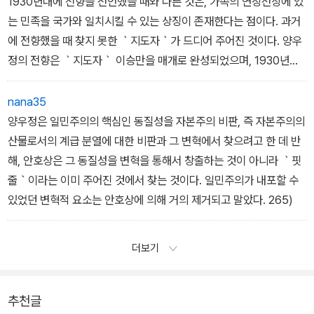
1930년대에 전향을 선언했을 때와 다른 것은, 가족의 연장선상에 있
는 민족을 국가와 일치시킬 수 있는 상징이 존재한다는 점이다. 과거
에 전향했을 때 찾지 못한 ｀지도자｀가 드디어 주어진 것이다. 양우
정의 전향은 ｀지도자｀ 이승만을 매개로 완성되었으며, 1930년대
에 천황제를 매개로 고바야시 모리토가 전향자운동을 추진했듯이, 양
우정 역시 이승만을 앞세우면서 전향 공작에 앞장서게 된다. 237)
nana35
양우정은 일민주의의 핵심인 동질성을 자본주의 비판, 즉 자본주의의
산물로서의 계급 분열에 대한 비판과 그 변혁에서 찾으려고 한 데 반
해, 안호상은 그 동질성을 변혁을 통해서 창출하는 것이 아니라 ｀핏
줄｀이라는 이미 주어진 것에서 찾는 것이다. 일민주의가 내포할 수
있었던 변혁적 요소는 안호상에 의해 거의 제거되고 말았다. 265)
더보기
추천글