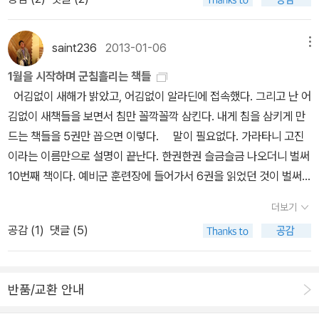
아니었다. 김구가 세우려는 나라와 여운형이 세우려는 나라, 박헌영
아닌 다른 나라로 이주해 '흩뿌려지거나 퍼지는 것'을 '디아스포라'라
민을 위한 당임을 내세우기 위해서는 양우정식의 논리가 오히려 위
이데올로기가 주류로 자리잡습니다. 해방이후 우파진영에서 파시즘
265)반공주의 논리의 변화 역시 족청계의 부활을 불가능하게 만들
이 세우려는 나라는 결코 같지 않았다. 이처럼 그 모든 다양한 시도들
고 부른다. 고려인은 19세기에 연해주 등지에 살던 조선인(그 당시)
험”할 수 있었으며, 미 대사관이 안호상을 경계하는 마당에 일민주의
에 기반한 전체주의적 국가주의를 체제대안으로 연구했고 공론장에
었다. 족청계의 반공주의는 민족주의를 통해 내부적 계급모순을 ｀
을 독립운동만으로 묶는 것은 수많은 가능성을 압살하는 일이 아닐
들이 소련의 강제 이주 정책으로 인해 중앙아시아로 '흩뿌려진' 사람
의 인종적 성격을 드러낼 수 없었기 때문인 것으로 보인다. 여전히 민
saint236
2013-01-06
메뉴
서 논의된 건 이미 소개한 선행연구서에서 다루었습니다. 이 책에도
(적색) 제국주의｀에 대한 적대로 치환시키는 파시즘적 논리에 의한
까.3.그런데 좀 더 삐뚤어진 생각을 가지고 이런 질문을 던져보자. 개
들을 지칭한다. 일제의 패망이후 사할린 섬에 남겨진 조선인과 같
족주의적 성격이 강조되었으나, “미국을 따라야 하는 상황을 받아들
물론 이 책을 인용했습니다. 후지이 다케시 지음, 파시즘과 제3세계
것이었는데, 족청계 제거 직후부터 반공주의 논리로서 오히려 ｀제3
1월을 시작하며 군침흘리는 책들
혁진영의 지지자들이 흔히 말하듯 '친일파'가 정권을 잡지 않고 '독립
이 유라시아에 걸친 고려인들을 모두 합친다면 그 규모가 50만명에
이게 하기 위해서” 협동주의로 성격이 바뀌었다. 부산정치파동과 발
주의 사이에서( 역사비평사, 2012)경제학의 경우 한국전쟁 발발이전
세력｀과 결부될 수 있는 민족주의를 경계하고 진영 논리를 강조하는
어김없이 새해가 밝았고, 어김없이 알라딘에 접속했다. 그리고 난 어
운동 세력'이 정권을 잡았다면 어땠을까? 친일파 청산 실패가 한국 현
이른다고 한다. 그러나 주류가 아닌 이들의 삶을 기억하는 사람은 없
췌개헌이라는 사태에서 미국은 이범석을 예의주시했다. 미국은 당시
까지 마르크스주의 경제학의 영향이 컸습니다. 상당한 수의 독립운동
경향이 나타나기 시작한 것이다. 454)
김없이 새책들을 보면서 침만 꼴깍꼴깍 삼킨다. 내게 침을 삼키게 만
대사 비극이라 믿는 이들은 마치 한국의 모든 문제가 친일파로부터
다. 한국에서도, 북한에서도, 소련에서도, 독립한 중앙아시아 국가에
이미 고령이었던 이승만의 신변에 문제가 생겨 이범석이 권력자가 될
가들이 사회주의 계열인데다가 사회민주주의적 성향의 제헌헌법이
드는 책들을 5권만 꼽으면 이렇다. 말이 필요없다. 가라타니 고진
비롯된 듯이 말한다. 그러나 사실 이미 국민국가 건설이 진행되는 시
서도 이들은 이방인일 뿐이었다. 소외되었던 그래서 기록되지 못했던
것을 우려해, 이승만과 이범석의 사이를 이간질하여 이범석을 제거하
재정되었고 북한과 분단되기 전이기 때문이기도 하고 1929년 촉발
이라는 이름만으로 설명이 끝난다. 한권한권 슬금슬금 나오더니 벌써
점에서 더이상 일제에 대한 저항 여부가 더 나은 국가를 세울수 있느
그들의 삶을 저자는 어떻게 그려내었을까. 파시즘과 제3세계주의
려 하였다. 이 작전은 먹혀들었고, 그 결과가 이범석의 부통령 낙선이
된 대공황과 그결과 일어난 제2차세계대전을 겪었기에 자본주의 자
10번째 책이다. 예비군 훈련장에 들어가서 6권을 읽었던 것이 벌써 2
냐에 대한 유일한 판단기준이 될 수는 없었을 것이다. 문제는 '어떤 세
사이에서 스스로가 자신을 설명할 기회를 가진다면 어떠한 글이 쓰여
다. 1953년 초, 휴전 반대운동으로 잠시 족청계와 일민주의가 부활하
체에 대한 불신이 있었기 때문인 것으로 추정합니다 (p381). 하지만
년전이다. 앞으로 얼마가 더 나올지 모르겠지만 그의 책을 읽는 것은
력'인가이다. 이는 단순히 '독립운동가' 출신의 이승만이 어떤 말로를
질까. 객관적이고 공정한 판단이 가능할까. 장점은 부각되고 단점은
는 듯했으나, 이범석이 이승만의 권유로 외유를 나간 사이 족청 출신
더보기
한국전쟁이후 남한에서 자본주의는 ‘객관적 필연’으로 받아들여졌고,
생각보다 난해하지만, 그만큼 즐겁다. 과거를 제대로 청산하
겪었는지만 생각해봐도 자명해지는 일이다. 이런 생각은 이 책에 펼
포장되지 않을까. 취직을 위한 자기소개서의 샘플을 보면 어느 하나
장관을 갑자기 해임하고, 자유당 중앙당부에서 이범석과 안호상, 양
공감 (
1
)
댓글 (5)
한국경제의 당시의 후진성은 경제학자들이 ‘자본주의 전단계 (前段
지 못한 관계로 두고두고 아픔을 겪고 있는 것이 오늘날 우리들의 현
쳐진 족청계 주요 인물들의 사상적 계보를 보고 있자면 더욱 힘을 얻
쓸만하지 않은 사람은 없는 것 같다. 그러나 막상 일을 시작한 신입사
우정 등을 제명함으로써 권력의 중추부에서 배제되고 말았다. 그리하
階)‘로 인식되었고 서구 선진국들의 근대화 산업화의 경험은 따라가
실이다. 죽은 박정희가 아직도 대선에 영향을 끼치고 있는 우리나라
는다. 족청계의 단장 이범석은 지금 친일파 출신들을 공격하는 논리
원은 자기소개서와는 딴판이다. 한편, 자신이 직접 기술한 스스로에
여 족청계는 일순간에 무너졌다. “이범석은 경찰의 엄중한 사찰 대상
야 할 본보기로 인식되었습니다. 이런 관점에서 경제학자들은 휴진국
를 어떻게 해석해야 하는 것일까? 과연 우리나라는 어디로 가는가?
로 보자면 더할나위없는 순혈 독립운동가 출신이었다. 그러나 그는
대한 모습 보다는 타인이 나를 보는 시선은 좀 더 객관적일 가능성이
이 되었으며, 1956년에 공화당을 조직해 부통령 후보로 출마하기도
반품/교환 안내
의 경제개발과 성장이론에 관심을 가지고 후진적 사회에서 어떻게 경
다만 씁쓸한 것은 우리나라 해방 후 8년사를 일본 사람이 기록했다는
히틀러의 <나의 투쟁>을 감명깊게 읽고, 독일의 일사불란함에 감명
크다. 지인이 소개시켜주는 소개팅에서 나오는 상대방의 수준이 내가
했지만 예전 같은 힘을 발휘하지는 못했다. 안호상은 1954년 6월에
제 사회개발을 해서 근대화를 이루는지에 대한 이론적 기반을 확립하
것이다. 가깝고도 먼 나라 일본! 천황? 일왕? 우리는 그를 어