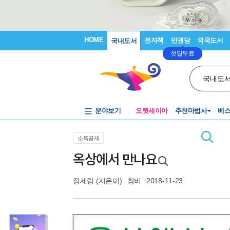
HOME
전자책
만권당
외국도서
국내도서
첫달무료
국내도
분야보기
오뒷세이아
추천마법사
베
소득공제
옥상에서 만나요
정세랑
(지은이)
창비
2018-11-23