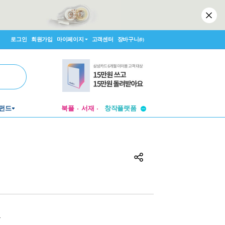
로그인
회원가입
마이페이지
고객센터
장바구니
(0)
투비컨티뉴드
펀드
북플
서재
창작플랫폼
투비컨티뉴드
원