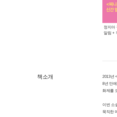
정지아 
알림 +
책소개
2013
8년 만
화제를 모
이번 소
묵직한 