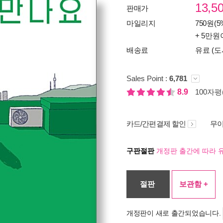
13,5
판매가
마일리지
750원(5
+ 5만원
배송료
유료 (도
Sales Point :
6,781
8.9
100자평(
카드/간편결제 할인
무이
구판절판
개정판 출간에 따라 
절판
보관함 +
개정판이 새로 출간되었습니다.