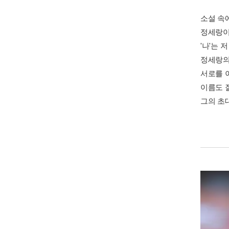
소설 속
정세랑이
'나'는
정세랑의
서로를 
이름도 잘
그의 초