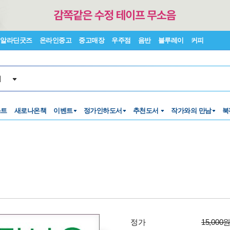
알라딘굿즈
온라인중고
중고매장
우주점
음반
블루레이
커피
서
스트
새로나온책
이벤트
정가인하도서
추천도서
작가와의 만남
북
정가
15,000