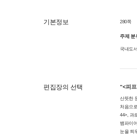
기본정보
280쪽
주제 분
국내도
편집장의 선택
"<피프
산뜻한 
처음으로
44>,
뱀파이어
눈을 틔