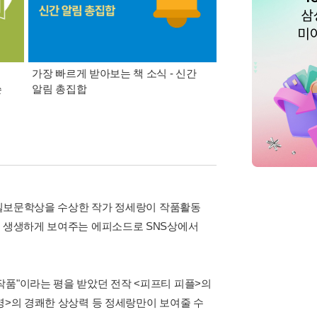
가장 빠르게 받아보는 책 소식 - 신간
경기컬처패스 1만원 
쓴
알림 총집합
한국일보문학상을 수상한 작가 정세랑이 작품활동
을 생생하게 보여주는 에피소드로 SNS상에서
작품"이라는 평을 받았던 전작 <피프티 피플>의
영>의 경쾌한 상상력 등 정세랑만이 보여줄 수