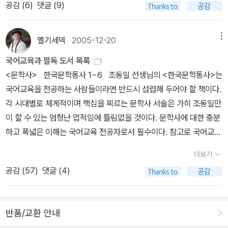
때부터 100권의 책 공동 출판 사업을 추진해 왔다. 동아시아출판인
공감 (
6
)
댓글 (9)
다고 했고, 이는 '한국'(?)이라는 공간적, 민족적(?) 범위와 '문학'이라
회의는 '근대 이전 동아시아는 한자를 기반으로 상당히 넓은 지적 교
는 장을 대상으로 하였기 때문에, 또 하우저, 헤겔, 루카치 이후에, 김
류를 해왔지만, 근대화와 냉전을 겪으며 그 교류가 끊어졌다. 현대 동
현-김윤식 이후에 쓰여진 것이기 때문에, 방법론적 의식과 긴장이 뚜
멜기세덱
2005-12-20
메뉴
아시아가 위치한 지적 기반을 확인하기 위해서는 서로의 좋은 책을
렷이 보여서 읽는재미가 있다.사실 하우저보다는 조동일 선생에게 더
읽는 일이 시급하다'고 사업의 의미를 설명했다. 김언호 회장은 이날
국어교육과 필독 도서 목록
관심이 많고, 조동일 선생의 역사에 대한, 세계에 대한 감각이나 이론
대회 개회사에서 '책은 공유됨으로써 빛난다. 100권의 책 프로그램은
<문학사> 한국문학통사 1~6 조동일 선생님의 <한국문학통사>는
과 대결해보고 싶은 마음이 있다. 내가 연구해보고 싶은 문학사가는
세계 출판계에 새로운 문제의식을 던져줄 것'이라고 말했다.100권의
국어교육을 전공하는 사람들이라면 반드시 섭렵해 두어야 할 책이다.
조동일과 김윤식인데, 내가 학부 다닐때 이 두분 모두 강의를 하셨지
책에 포함된 한국 도서 26권은 <백범일지> <뜻으로 본 한국역사>
각 시대별로 체계적이며 핵심을 찌르는 문학사 서술은 가히 조동일만
만, 어찌된 일인지 내가 수업을 들을 때마다, 연구년이네 뭐네 해서 한
<한국의학사> 등 3권을 제외하고는 모두 1970년대 이후에 출간된
이 할 수 있는 엄청난 업적임에 틀림없을 것이다. 문학사에 대한 충분
번도 직접 수업을 들을 기회는 없었다. 물론 특강 형식은 꽤나 좇아다
책이다. 한경구 서울대 자유전공학부 교수(동아시아출판인회의 저작
하고 폭넓은 이해는 국어교육 전공자로서 필수이다. 참고로 국어교육
니기는 했지만. 한 학기 동안 꾸준히 선생님을 뵙고 수업을 들은 적은
권위원장)는 선정 기준에 대해 '1950~60년대 분단과 전쟁의 소용
과를 졸업한 사람의 졸업장에는 전공이 '문학사'임을 밝혀둔다. 1~2
없어서, 더욱 나에게는 '신화'같이 남아있는 분들이다. (특강 형식과
더보기
돌이를 거치며 산업적 토대를 구축한 한국 출판계가 본격적 인문 단
학년 방학때 큰 맘 먹고 읽는 것이 바람직하다. 한국문학사 김윤식
수업은 전혀 다른 분위기다. 특강은 신경림, 고은 등도 하는 것이고,
공감 (
57
)
댓글 (4)
행본 출판을 시작한 시기'라고 설명했다. 한 교수는 이 밖에 ▦상업성
교수와 김현 교수의 업적이다. 한국 현대문학사가 체계적으로 기술되
수업은 뭔가 우리 곁에 있는 '사람'들이 하는 것이니...)수업을 들었으
보다 한국 사회에 지적ㆍ사회적 영향을 끼친 책 ▦한국적 특성을 드
어 있으며, 현대문학사의 정론이라 할 수 있다. 반드시 읽어야할 책임
면 어떨까 아쉽기도 하지만, 수업을 안 들었기에 더 얻을 수 있는 것도
러내면서 동시에 세계적 보편성을 지닌 책 ▦번역이 가능하고 너무
에 틀림없다. 한국소설사 한국현대소설사를 체계적으로 정리하고
있겠지라고 자위해 본다. 조동일 선생은 주지하듯, 공간적으로 또 시
반품/교환 안내
전문적이지 않은 책 등을 선정 기준으로 들었다.한국의 경우 2008년
있는 책. 한국현대시문학사 젊은 비평가들의 업적이다. 가장 최근
간적으로 동아시아 문학에서 세계문학사로 나아갔고, 철학사라는 장