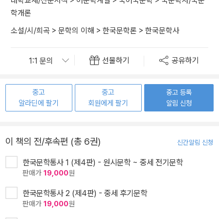
대학교재/전문서적
>
어문학계열
>
국어국문학
>
국문학사/국문
학개론
소설/시/희곡
>
문학의 이해
>
한국문학론
>
한국문학사
선물하기
공유하기
중고
중고
중고 등록
알라딘에 팔기
회원에게 팔기
알림 신청
이 책의 전/후속편 (총 6권)
신간알림 신청
한국문학통사 1 (제4판) - 원시문학 ~ 중세 전기문학
판매가
19,000
원
한국문학통사 2 (제4판) - 중세 후기문학
판매가
19,000
원