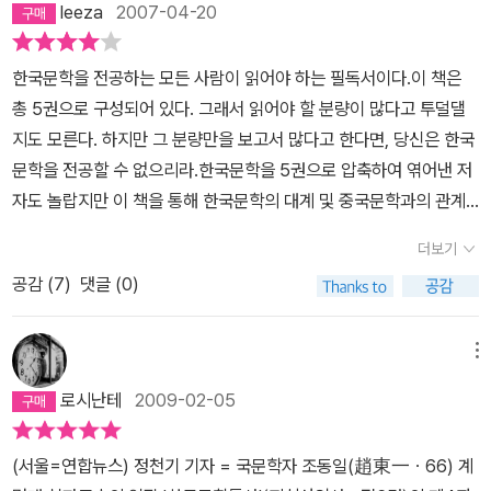
leeza
2007-04-20
한국문학을 전공하는 모든 사람이 읽어야 하는 필독서이다.이 책은
총 5권으로 구성되어 있다. 그래서 읽어야 할 분량이 많다고 투덜댈
지도 모른다. 하지만 그 분량만을 보고서 많다고 한다면, 당신은 한국
문학을 전공할 수 없으리라.한국문학을 5권으로 압축하여 엮어낸 저
자도 놀랍지만 이 책을 통해 한국문학의 대계 및 중국문학과의 관계
성을 파악한 것도 또한 놀랍다. 이렇게 소략한 책임에도 어찌 많다고
더보기
할터인가.한국문학통사를 꿰면 과거 문학에서부터 현대 문학까지 대
공감 (
7
)
댓글 (0)
략을 알 수 있다. 하지만 그것만으로 다 안다고 말하진 마라. 많은 분
량이긴 하지만, 어쨌든 줄거리 정도에 불과한 지식이니 말이다. 더 자
세히 파고들어가는 자세가 밑받침 될 때 우리의 문학의 과거와 현재
메뉴
를 제대로 알 수 있으니까.문학을 전공하는 모든 사람에게 이 책을 추
로시난테
2009-02-05
천한다.
(서울=연합뉴스) 정천기 기자 = 국문학자 조동일(趙東一ㆍ66) 계