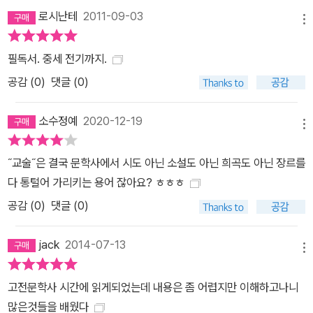
로시난테
2011-09-03
메뉴
필독서. 중세 전기까지.
공감 (
0
)
댓글 (0)
소수정예
2020-12-19
메뉴
˝교술˝은 결국 문학사에서 시도 아닌 소설도 아닌 희곡도 아닌 장르를
다 통털어 가리키는 용어 잖아요? ㅎㅎㅎ
공감 (
0
)
댓글 (0)
jack
2014-07-13
메뉴
고전문학사 시간에 읽게되었는데 내용은 좀 어렵지만 이해하고나니
많은것들을 배웠다