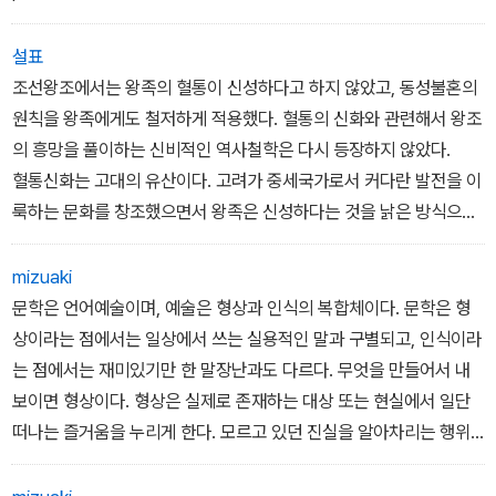
증언이라는 점에서 소중한 가치를 가진다.
설표
p276
조선왕조에서는 왕족의 혈통이 신성하다고 하지 않았고, 동성불혼의
원칙을 왕족에게도 철저하게 적용했다. 혈통의 신화와 관련해서 왕조
의 흥망을 풀이하는 신비적인 역사철학은 다시 등장하지 않았다.
혈통신화는 고대의 유산이다. 고려가 중세국가로서 커다란 발전을 이
룩하는 문화를 창조했으면서 왕족은 신성하다는 것을 낡은 방식으로
입증해 극복하기 어려운 장애를 만들었다. 조선왕조의 창업자들은 그
런 잔재를 완전히 없애고 유교 이념을 충실하게 구현해 널리 모범이
mizuaki
될만한 중세국가를 만들었다.
문학은 언어예술이며, 예술은 형상과 인식의 복합체이다. 문학은 형
상이라는 점에서는 일상에서 쓰는 실용적인 말과 구별되고, 인식이라
p299
는 점에서는 재미있기만 한 말장난과도 다르다. 무엇을 만들어서 내
보이면 형상이다. 형상은 실제로 존재하는 대상 또는 현실에서 일단
떠나는 즐거움을 누리게 한다. 모르고 있던 진실을 알아차리는 행위
가 인식이다. 인식은 실제로 존재하는 대상 또는 현실과 만나 무엇을
발견하는 보람을 찾게 한다. 형상이면서 인식인 문학은 현실을 떠나