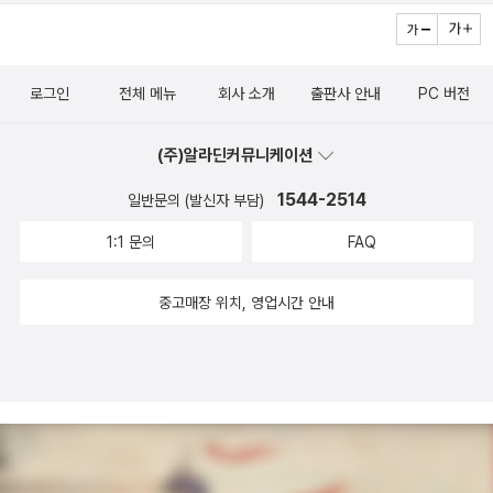
7월 이후 학자, 출판평론가, 출판사 대표 등이 참여한 선정위원회를
에 나온 책으로 현대시문학사를 쉽게 정리해 볼 수 있다. 하지만 비판
도 건드리며, 계속 '헤겔'과의 투쟁을 하고 있다. 정확히 조동일 선생
운영해 왔다. 한 교수는 '모두가 만족하는 목록은 불가능했다. 숱한 토
적으로 읽어내는 것이 필요하다. 이들의 말이 정론이라고 하기에는
의 입장이나 관점을 명확히 알고 있지는 않다. 그래서, 더욱 공부해보
론과 타협을 거칠 수밖에 없었다'며 선정 작업이 지난했음을 털어놨
너무 젊기 때문이다. <문학 일반> 한국문학의 이해 우리나라 문학
고 싶은 마음이 드는 '대상'으로서의 조동일 선생이다.
다. 한국 선정 도서에는 이밖에 <한국 음악사> <한국 근대 문예비평
로그인
전체 메뉴
회사 소개
출판사 안내
PC 버전
에 대해 장르별 접근으로, 간략한 설명들이 들어있다. 기본서로서 한
사 연구> <한국 수학사> <지눌의 선 사상> <한국 유학 사상론> <
국문학에 대한 전반적인 이해가 가능하다. 한국 구비문학의 이해
옛 그림 읽기의 즐거움> 등 철학, 사회, 예술에 대한 현대의 저술이 다
(주)알라딘커뮤니케이션
구비문학에 대한 체계적인 서술과 쉬운 설명, 구체적인 자료제시 등
양하고 고르게 포함됐다. 시기적으로 가장 이른 것은 김구(1876~19
이 돋보인다. 각 분야의 최고 권위자들이 함께 이루어낸 업적이다.
1544-2514
일반문의 (발신자 부담)
49)의 <백범일지>이며, 가장 최근의 것은 2006년 출간된 김우창
문학이론입문 다소 어렵지만 꼭 한번은 읽어두어야 할 책이다. 현대
1:1 문의
FAQ
고려대 명예교수의 에세이 <풍경과 마음>이다.26권 가운데는 정치
문학이론들이 이만큼 체계적으로 서술되어 있는 책이 거의 없다. 문
ㆍ사회적으로 진보적 관점에서 저술된 책도 눈에 띈다. 따라서 공공
학비평용어사전 문학에서 사용되는 용어들이 잘 정리되어 있다.
중고매장 위치, 영업시간 안내
기관인 한국문학번역원의 지원을 받아 한국을 대표하는 책으로 해외
문학과 예술의 사회사 1~4 둘 말이 필요하지 않을 것이다. 문학과
에 소개되는 것을 놓고 논란도 예상된다. 박명림 연세대 교수의 <한
예술, 나아가 세계의 문화를 읽고 내는 것은 국어교육만이 아니라 지
국전쟁의 발발과 기원>, 최장집 고려대 명예교수의 <한국의 노동운
성인으로서 반드시 알아야할 것들이다. 다소 딱딱하고 지루한 내용일
동과 국가>, 백낙청 서울대 명예교수의 <흔들리는 분단체제>, 김동
수 있지만, 마음먹고 달려든다면, 충분히 빠져들 수 있는 유익한 책이
춘 성공회대 교수의 <전쟁과 사회: 우리에게 한국전쟁은 무엇이었
다. <국어학> 국어학개설 국어학의 가장 기본적 입문서. 국어학 전
나?> 등이 목록에 포함됐다.한 교수는 이에 대해 '한국의 1970~80
반에 대한 개괄적 설명이 그리 어렵지 않게 서술되어 있음. 저자 이익