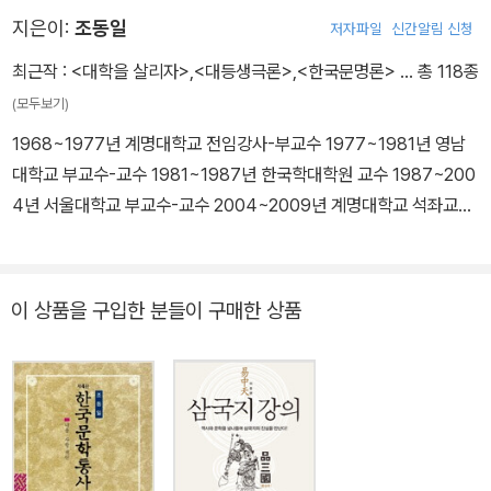
가 적극 기여해야 한다. (아래에 계속)-60-63쪽
지은이:
조동일
저자파일
신간알림 신청
최근작 :
<대학을 살리자>
,
<대등생극론>
,
<한국문명론>
… 총 118종
(모두보기)
1968~1977년 계명대학교 전임강사-부교수 1977~1981년 영남
대학교 부교수-교수 1981~1987년 한국학대학원 교수 1987~200
4년 서울대학교 부교수-교수 2004~2009년 계명대학교 석좌교수
2007~현재 대한민국학술원 회원 경북대학교, 연세대학교(이하 모
두 대학원), 고려대학교, 이화여자대학교, 숙명여자대학교, 서강대학
교, 단국대학교, 동국대학교, 경희대학교, 중앙대학교, 인하대학교, 덕
이 상품을 구입한 분들이 구매한 상품
성여자대학교, 제주대학교에서 강의. 불국 파리7대학, 일본 동경대
학, 중국 연변대학, 산동대학, 중앙민족대학, 북경외국어대학에서 강
의. 일본, 중국, 대만, 인도, 카자흐스탄, 불국, 스위스, 네덜란드, 독일,
영국, 스웨덴, 러시아, 미국, 오스트레일리아, 이집트, 남아프리카에서
강연 또는 연구발표. 《한국문학통사》, 《동아시아문명론》, 《창조하는
학문의 길》, 《대등의 길》, 《창조주권론》, 《학문의 위와 아래 공사》,