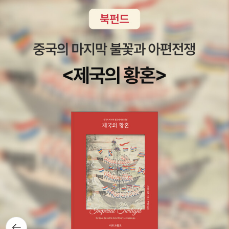
년대는 민주화를 떼어놓고는 이해할 수 없다. 포함된 책은 산업화ㆍ
섭 선생의 이 책은 현대 국어학의 정설이라고 할만 함. 학교문법론
민주화 과정에서 중요한 역할을 한 책들이다. 오히려 사상사적 중요
이 책은 교육문법, 즉 학교에서 가르치는 문법[학교문법]에 대한 체계
성에도 불구하고 일본과 중국의 독자를 고려해 걸러낸 책도 있다'고
적으로 분석 기술하고 있음과 동시에 그에 대한 저자의 견해와 비판
밝혔다.중화권(중국, 대만, 홍콩)과 일본이 선정한 책은 자국의 역사
이 담겨 있다. 국어교육 전공자로서는 반드시 통과해야 할 관문. 단 학
와 문화를 소재로 저술한 학술서와 고급 교양서가 주를 이뤘다. 일본
교 문법의 내용에 대한 대략적인 이해가 된 상태에서 이 책을 보는 것
의 류사와 다케시 전 헤이본사 대표편집국장은 ''동아시아의 독자들이
이 효과적. 국어의 역사 국어사에 대해 이해가 쉽게 설명되어 있으
공유해야 할 책이 어떤 것일까' 하는 것이 선정 기준이었다'며 '목록에
나, 비판적인 읽기가 필요. 표준중세국어문법론 중세국어 문법에
포함된 책들은 근래 50년 동안 발간된, 일본에서 현대의 고전으로 꼽
대한 체계적인 서술이 돋보임. 현재 간행된 중세문법서 중 단연 최고
히는 책들'이라고 설명했다. 동슈위 전 중국출판집단 싼롄서점 총경
의 정설이라할 수 있음. 독파하기에 다소 난해하고, 고문 등에 대한 어
리는 '중국은 (문화대혁명 등의 이유로) 학술서가 출판되지 못하던 시
느 정도 이해가 필요함. 문법교육의 이론과 실제 현행 학교 문법을
절이 있어서, 1980~90년대 이후 신진 학자들의 저작이 많이 포함됐
체계적으로 정리하고 있으며, 이에 대한 문제점과 보완 설명이 친절
다'고 말했다.동아시아출판인회의는 저작권ㆍ판권이 확보되는 책부
히 기술되어 있음. 그 구성체계가 다소 빈약한 점이 있으나, <학교문
터 순차적으로 100권의 책을 발간할 계획이다. 출간 작업은 각국에
법론>과 함께 읽으면 보다 효과적. <국어교육학> 국어교육학 원
서 독립적으로 진행되지만, 표지 디자인이나 편집 등에서 통일성을
론 국어교육학 이론의 엑기스를 모아놓은 책이다. 국어교과학의 토
추구할 방침이다. 한성봉 동아시아출판사 대표는 '번역은 무척 힘들
대가 될 수 있는 이론들, 7차 교육과정에 반영된 이론적 배경들을 실
고 중요한 작업이라 언제 완간될지는 장담할 수 없다. 출판인회의에
어놓고 있다. 다만, 우리 국어교육학의 이론 정립이 모자라 다양한 외
뒤로가