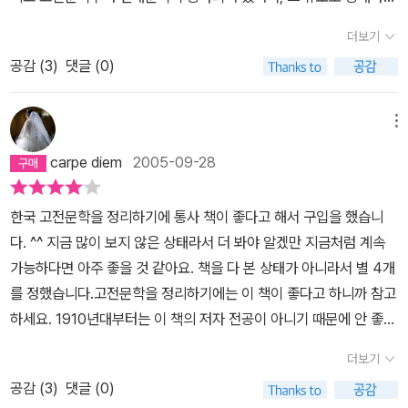
점이 나와 있습니다.워낙학계에 영향력이강한 분이신지라 이 분의 이
고 할 수 있다. 또한 시나 소설에 치우치지 않고, 그 간에 비중있게 다
론을 믿고 신뢰하여도 될 듯 합니다. 특히 문학 갈래의 구분 같은 경
더보기
루어지지 않은 장르의 작품들도 폭넓게 다루고 있다. 또한 대표적인
우, 자아와 세계의 관계에 따른 구분은 너무나 유명하지요.문학사를
공감 (
3
)
댓글 (0)
작품은 이야기 식으로 줄거리나 평가가 되어 있어서 나름의 읽는 재
공부하는 데 가장 믿을 수 있는 책이 아닐까 합니다.
미도 느낄 수 있다. 그러나 작가인 조동일 님이 고전문학을 전공하신
지라 고전문학 부분에 대해서는 어느 누구보다 해박한 지식을 지니
메뉴
고, 기술의 기준에 따라 체계적으로 내용이 정리되어 있는 반면, 현대
carpe diem
2005-09-28
문학 부분은 조금 산만한 느낌을 지울 수 없었다. 그리고 책을 읽으면
알겠지만, 조동일 님이 좋아하고 그 평가를 높이 하는 사람, 작품과 그
한국 고전문학을 정리하기에 통사 책이 좋다고 해서 구입을 했습니
렇지 않은 사람, 작품은 그것을 다루는 말투가 극히 상이하다는 것이
다. ^^ 지금 많이 보지 않은 상태라서 더 봐야 알겠만 지금처럼 계속
다. 심하게 말하면 거친 말투가 눈에 띈다는 것이다. 그러나 그런 점도
가능하다면 아주 좋을 것 같아요. 책을 다 본 상태가 아니라서 별 4개
이 책을 읽으면서 느꼈던 재미라고 할 수 있다.
를 정했습니다.고전문학을 정리하기에는 이 책이 좋다고 하니까 참고
하세요. 1910년대부터는 이 책의 저자 전공이 아니기 때문에 안 좋다
고 하더라고요. 고전은 좋다고 하니까 보셔도 될 것 같아요^^
더보기
공감 (
3
)
댓글 (0)