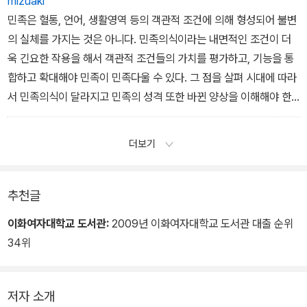
mizuaki
면서 현실로 되돌아오고, 떠나는 즐거움과 발견하는 보람을 함께 경
민족은 혈통, 언어, 생활영역 등의 객관적 조건에 의해 형성되어 불변
험하게 한다.-21쪽
의 실체를 가지는 것은 아니다. 민족의식이라는 내면적인 조건이 더
욱 긴요한 작용을 해서 객관적 조건들의 가치를 평가하고, 기능을 통
합하고 확대해야 민족이 민족다울 수 있다. 그 점을 살펴 시대에 따라
서 민족의식이 달라지고 민족의 성격 또한 바뀐 양상을 이해해야 한
다. (중략)
민족은 단일체여야 한다는 것이 근대의 이념이다. 그 때문에 이질적
더보기
인 요소들이 무시되거나 평가절하되었다. 이제 그런 잘못을 되풀이하
지 말고, 민족은 복합체임을 인식해야 한다. 다른 민족들과 더불어 살
아온 내력을 되돌아보고, 귀화인의 기여를 인정해야 한다. 제주도는
추천글
물론 본토의 여러 지역에서도 서로 다르게 이룩해온 문화유산을 자랑
이화여자대학교 도서관:
2009년 이화여자대학교 도서관 대출 순위
스럽게 여기는 것이 마땅하다. 문학사 이해의 관점도 달라져야 한다.
34위
근대는 역사의 종점이 아니다. 근대를 넘어선 다음 시대가 온다. 그 때
는 민족의 성격이 어떻게 되고, 민족끼리의 관계가 어떻게 되어야 할
것이나 미리 예견하고 바람직한 방향으로 나아가도록 하는 데 문학사
저자 소개