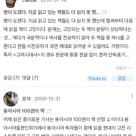
caesar
2016-01-14
병이 도졌다. 지금 읽고 있는 책들도 다 읽지 못 했...
병이 도졌다. 지금 읽고 있는 책들도 다 읽지 못 했는데 벌써부터 다음
에 읽을 책이 고민이다. 문제는, 고민되는 두 책의 분량이 상당하다는
것… 게다가 국문학이나 역사를 전공하지 않아 두 책들 중 하나를 고
른다고 한들 비전공자가 과연 제대로 읽어낼 수 있을까도 걱정이다.
특히 <고려시대사>의 경우 본문에 종종 한글 없이 한자 단독표기가
있을 것 같아 두렵다. 그렇다면 왜 이해도 못할까 걱정하면서 이런 책
더보기
들로 고민을 하느냐고 반성을 하면서도… ˝역사 공부 더 해보고 싶어
공감 (
7
)
댓글 (7)
서!˝라는 알 수 없는 욕심, 새해인데 조금 더 깊은 내용에 도전해보자
는 욕심이 자꾸 생겨나서 괴롭다. 곧 선택할 테지만… 부디 사놓고 ˝역
시 지금은 무리…˝라며 덮지 않고 완독할 수 있기를 바란다.
로쟈
2009-10-31
메뉴
동아시아 100권의 책
어제 읽은 흥미로운 기사는 동아시아 100권의 책 선정 소식이다.동
아시아출판인회의에서 동아시아 독자들이 함께 읽을 현대의 고전 리