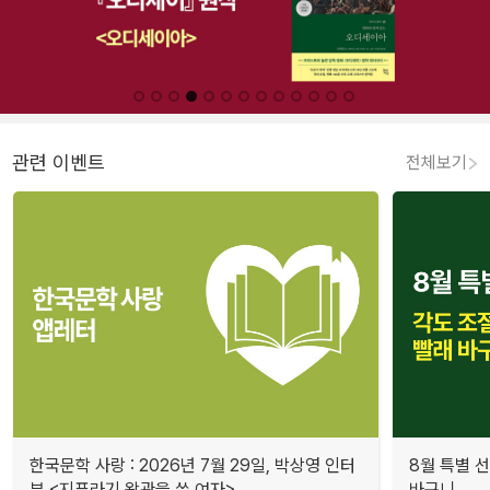
관련 이벤트
전체보기
한국문학 사랑 : 2026년 7월 29일, 박상영 인터
8월 특별 선
뷰 <지푸라기 왕관을 쓴 여자>
바구니