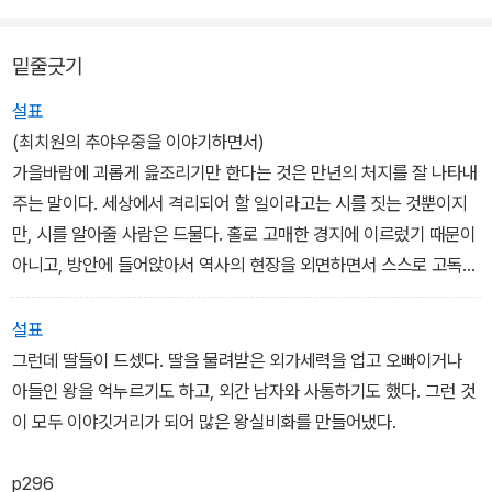
밑줄긋기
설표
(최치원의 추야우중을 이야기하면서)
가을바람에 괴롭게 읊조리기만 한다는 것은 만년의 처지를 잘 나타내
주는 말이다. 세상에서 격리되어 할 일이라고는 시를 짓는 것뿐이지
만, 시를 알아줄 사람은 드물다. 홀로 고매한 경지에 이르렀기 때문이
아니고, 방안에 들어앉아서 역사의 현장을 외면하면서 스스로 고독을
택한 탓이다.
...
설표
자기의 고독을 동정해달라고 지은 시인데, 독자는 다르게 받아들일
그런데 딸들이 드셌다. 딸을 물려받은 외가세력을 업고 오빠이거나
수 있다. 앉아서 만리를 보고 만고흥망의 내력을 소상하게 훑을 수 있
아들인 왕을 억누르기도 하고, 외간 남자와 사통하기도 했다. 그런 것
다 해도 자기 스스로 역사 창조에 동참하지 않는다면 그 모든 지식이
이 모두 이야깃거리가 되어 많은 왕실비화를 만들어냈다.
오히려 번거로운 짐이 되고 번뇌의 원인이 되고 만다는 것을 확인할
수 있다. 무엇 하나 이룬 것 없다고 신세타령한 최치원의 시는 실패의
p296