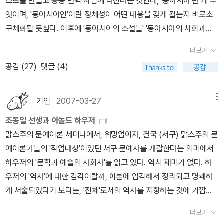
스트를 만들고 공동 번역 사업에 나선다는 것인데, '동아시아'란 게 무
엇이며, '동아시아인'이란 정체성이 어떤 내용을 갖게 될는지 비로소
구체화될 듯싶다. 이후에 '동아시아의 소설들' '동아시아의 사회과학
서들'이 더 기획될 수 있을 거라고 하니까 이제 첫걸음이다. 리스트를
더보기
보면번역작업이 아주지난하지 않을까 싶은데, 일단은 한국 선정 도서
공감 (
27
)
댓글 (4)
26권의 리스트를 눈요기 해본다. 나머지 74권의선정 도서가 차례로
번역돼 나오길 기대하면서...한국일보(09. 10. 30) 동아시아 독서 공
동체, 끊겼던 맥 다시 잇는다동아시아의 독자들이 함께 읽게 될 현대
기인
2007-03-27
메뉴
의 고전 100권이 선정됐다. 한국, 중국, 일본, 대만, 홍콩 등 동아시아
조동일 선생과 아놀드 하우저
인문출판사들의 협의체인 동아시아출판인회의(회장 김언호 한길사
맑스주의 문예이론 세미나에서, 워밍업이자, 결국 (서구) 맑스주의 문
대표)는 29일 전북대에서 제9회 동아시아출판인대회를 열고 '동아시
예이론가들의 '작업대상'이었던 서구 문예사를 개괄한다는 의미에서
아 100권의 책'을 발표했다.100권의 책은 각국의 선정위원회가 고른
하우저의 '문학과 예술의 사회사'를 읽고 있다. 역시 재미가 없다. 하
근ㆍ현대의 대표적 인문 도서로 한ㆍ중ㆍ일 각 26권, 대만 15권, 홍
우저의 '역사'에 대한 감각이랄까, 이론에 입각해서 정리되고 명쾌하
콩 7권으로 구성됐다. 이 책들은 2010년 선정 경위와 개요를 담은 해
게 서술되었다기 보다는, '전체'로서의 역사를 지향하는 것에 가깝다.
제집 발간을 시작으로, 각국 정부의 번역 지원을 받아 출간될 예정이
이는 당연히 조동일 선생이 떠오르게 한다.조동일 선생의 한국문학통
다.동아시아출판인회의는 2005년 결성, 도쿄에서 열린 제1회 대회
더보기
사도 선생이 서문에서 밝히듯, 일단은 '전체'로서의 문학사를 지향한