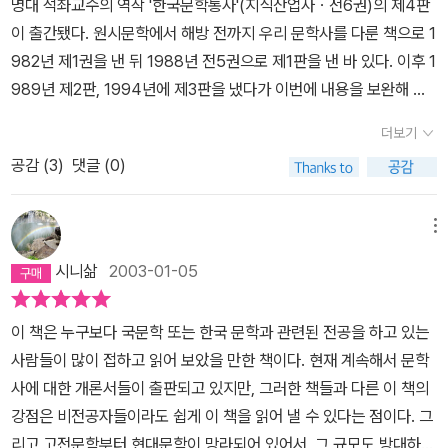
명대 석좌교수의 역작 '한국문학통사'(지식산업사ㆍ전6권)의 제4판
이 출간됐다. 원시문학에서 해방 전까지 우리 문학사를 다룬 책으로 1
982년 제1권을 낸 뒤 1988년 전5권으로 제1판을 낸 바 있다. 이후 1
989년 제2판, 1994년에 제3판을 냈다가 이번에 내용을 보완해 제
4판을 출간했다. 그동안 연구된 모든 갈래의 한국문학 연구성과를 서
더보기
구 이론의 틀에서 벗어나 독자적인 체계로 정리해낸 이 책은 문학사
공감 (
3
)
댓글 (0)
이자 사회사이며 사상사이기도 하다. 외국의 여러 대학에서 교재로
활용하고 있으며, 3년 전에는 프랑스어 축약본이 출간되기도 했다.
제4판은 입문서의 성격을 분명히 함으로써 누구나 쉽게 읽을 수 있도
메뉴
록 했다. 작품 인용 방식도 원전이 특별한 의의를 갖지 않을 경우 현대
시니삶
2003-01-05
표기법을 사용했다. 저자는 '이 책이 완결판일 수 없다'면서 '남북 문
학을 하나가 되게 하겠다는 다짐에도 불구하고 1945년 이후 문학을
이 책은 누구보다 국문학 또는 한국 문학과 관련된 전공을 하고 있는
다루지 못한 것은 자료와 관점 양쪽의 난관을 극복할 수 없었기 때
사람들이 많이 접하고 읽어 보았을 만한 책이다. 현재 계속해서 문학
문'이라고 밝혔다.조동일 교수의 한국문학통사 제4판이 출간되었습
사에 대한 개론서들이 출판되고 있지만, 그러한 책들과 다른 이 책의
니다.1권은 원시문학부터 고려전기 귀족문학까지의내용을 담고 있습
강점은 비전공자들이라도 쉽게 이 책을 읽어 낼 수 있다는 점이다. 그
니다.처음에는 조동일 교수의 문학의 범위, 문학 갈래, 시대구분의 관
리고 고전문학부터 현대문학이 망라되어 있어서, 그 규모도 방대하다