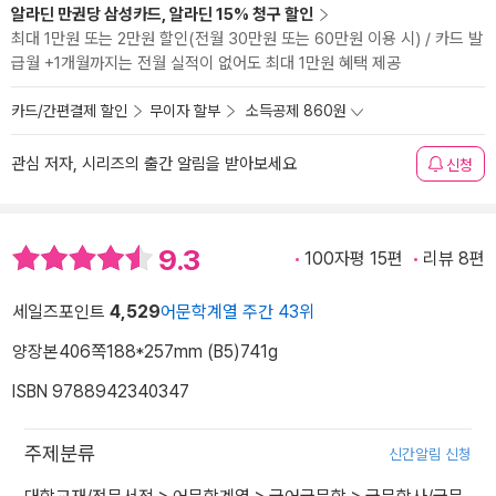
알라딘 만권당 삼성카드, 알라딘 15% 청구 할인
최대 1만원 또는 2만원 할인(전월 30만원 또는 60만원 이용 시) / 카드 발
급월 +1개월까지는 전월 실적이 없어도 최대 1만원 혜택 제공
카드/간편결제 할인
무이자 할부
소득공제 860원
관심 저자, 시리즈의 출간 알림을 받아보세요
신청
9.3
100자평 15편
리뷰 8편
세일즈포인트
4,529
어문학계열 주간 43위
양장본
406쪽
188*257mm (B5)
741g
ISBN 9788942340347
주제분류
신간알림 신청