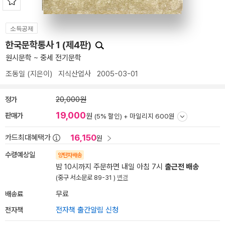
소득공제
한국문학통사 1 (제4판)
원시문학 ~ 중세 전기문학
조동일
(지은이)
지식산업사
2005-03-01
정가
20,000원
19,000
판매가
원
(5% 할인) +
마일리지 600원
16,150
카드최대혜택가
원
수령예상일
양탄자배송
밤 10시까지 주문하면 내일 아침 7시
출근전 배송
(중구 서소문로 89-31 )
변경
배송료
무료
전자책
전자책 출간알림 신청