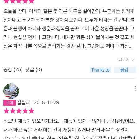
혜 대통령이 탄핵되고 남북정상회담이 성사된 때 이뤄졌다. 채현국
오늘을 산다. 어제와 같은 듯 다른 하루를 살아간다. 누군가는 힘겹게
선생은 지배세력이 ‘대가리’를 자른 것일 뿐이며 몸통은 그대로 남아
살아내고 누군가는 가뿐한 것처럼 보인다. 모두가 바라는 건 같다. 불
있으니, 세상이 바뀌었다고 착각하지 말 것을 당부했다. 진리라 믿는
운과 불행이 아니라 행운과 행복을 꿈꾸고 더 나은 성장을 꿈꾼다. 그
모든 것을 의심하고 거부하는 진짜 ‘생각’을 해야 한다고 했다. 사람들
러나 현실은 언제나 고단하다. 내게만 힘든 삶이 몰아치는 것 같고 세
은 ‘옳다, 그르다’를 따지는 게 생각인 줄 알아요. 그걸 생각이라고 훈
상은 자꾸 나쁜 쪽으로 흘러가는 것만 같다. 그럼에도 저마다 최선을
련시키니까. 생각은 그런 게 아녜요. 생각은 저항하고 거부하는 거예
다해 자신의 삶을 지키는 이들이 있어 더 나쁜 쪽으로는 나가지 않는
요. ‘그게 아닐 텐데……’ 하면서 모든 진리에 대해 회의하는 것. 그게
더보기
것은 아닐까. 이진순의 『당신이 반짝이던 순간』속 인물들이 그랬다.
진짜로 생각하는 거라고요. _본문 313쪽 저자 이진순은 말한다. 대중
공감 (
25
)
댓글 (0)
자신이 할 수 있는 최선의 선택을 통해 미완의 삶을 조금씩 채우고 있
이 이 인물들에게 그토록 환호했던 건, 이들이 세상을 빛내려는 원대
었다. 이진순이 만난 12명의 사람들은 최고가 아닌 그냥 우리였다. 영
한 목표를 가졌기 때문이 아니라 아무도 보지 않는 세상을 홀로 묵묵
화감독, 교육자, 소설가, 화가, 공무원, 의사라는 화려한 이력을 떠나
히 비추었기 때문이라고. 『당신이 반짝이던 순간』은 입지전적 성공을
메뉴
오늘을 살아가는 보통의 이들 말이다. 어쩌면 우리가 그들을 대단한
거둔 사람이 아닌, 매 순간 망설이고 갈등하지만 결정적 순간에 자신
잘잘라
2018-11-29
삶이라는 틀에 가두고 있는 건 아닐까 싶었다. ​인터뷰어 이진순이 인
만의 이야기를 만들어낸, 보통사람들을 조명함으로써 많은 독자들에
터뷰이를 선택한 기준은 끌림이었고 궁금함이었다. 사회의 이슈나 흐
게 위안을 줄 것이다. 누구에게나 반짝 빛나는 순간이 있다. 어려움을
타고난 재능이 있으신가봐요.ㅡ재능이 있거나 없거나 난 상관없어요.
름을 생각하지 않았다. 그런 점이 이 책의 매력이라 할 수 있다. 동시
딛고 타인과 함께하겠다는 결심이 빛나는 순간이 있다. 그 순간을 믿
내가 하고 싶은 거라 하는 건데 재능이 있거나 말거나 무슨 상관이
대를 살아가는 다른 삶이라는 점 말이다. 12명 모두가 담담하고 진솔
으며 희망의 끈을 놓지 않도록 하는 것이 이진순 인터뷰의 힘일 것이
야? 말고 혼자 했어요. 하도 (연습을) 하니까 지하절을 타면 사람들이