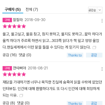
들의 짧고 단속적인 반짝임이라고 난 믿는다. 좌절과 상처와 굴욕이
상존하는 일상 속에서 최선을 다해 자신만의 광채를 발화하는, 평범
구매자 (5)
전체 (7)
한 사람들의 비범한 순간을 담고 싶었다. _프롤로그에서 6년, 122명,
잘잘라
2018-09-30
원고지 8000매로 기록한 진심들 이진순이 그간 인터뷰를 통해 만난
메뉴
인물은 총 122명, 녹취록 분량만 원고지 8000매에 이른다. 일주일
울고, 울고싶고, 울음 참고, 참지 못하고, 울지도 못하고...왈칵 하다가
간의 사전 자료 조사와 질문지 작성 그리고 이어지는 인터뷰, 그다음
울컥 하다가 주르륵 하면서 읽고...303쪽 읽다가 책 덮고 엉엉 울었
일주일 동안 원고 구성을 비롯해 추가 자료 조사와 추가 인터뷰를 진
다.현실세계에서 이런 말을 들을 수 있다는 게 믿기지 않는다.
행하고 기사를 송고하는 일. 그 일을 이진순은 6년간 해왔다. 6년이
공감 (
16
)
댓글 (0)
라는 긴 시간 동안 작업을 꾸준히 해올 수 있었던 건, 삶을 긍정하고
사랑하며 살고자 했던 이들의 이야기가 많은 이들에게 용기와 감동을
깐따삐야
2018-08-21
줄 것이라는 믿음 때문이었다. 또한 인터뷰가 어렵게 인터뷰에 나선
메뉴
이들의 진심에 대한 기록이자 진심이 전해지는 작은 통로라는 믿음
때문이었다. 이진순의 인터뷰를 통해 관심을 받았던 이들은 김민기,
재담을 기대하기엔 너무나 묵직한 진실에 숨죽여 읽을 수밖에 없었던
이국종, 채현국 그리고 고 김관홍 잠수사의 아내 김혜연과 노태강 등
인터뷰집. 인간에 대해 환멸하다가도 또 다시 인간에 대해 희망하게
헤아리기 어렵다. 인터뷰에 응하지 않았던 인물들도 이진순과의 인터
되는 이유.
뷰를 통해 자신의 진심을 알렸다. ‘이진순은 자신의 짧은 글로는 삶과
공감 (
8
)
댓글 (0)