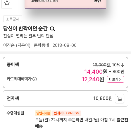
소득공제
당신이 반짝이던 순간
진심이 열리는 열두 번의 만남
이진순
(지은이)
문학동네
2018-08-06
종이책
16,000
원,
10%
14,400
원
+ 800원
12,240
원
카드최대혜택가
더보기
전자책
10,800
원
수령예상일
양탄자배송
썬데이 EXPRESS
오늘(일) 22시까지 주문하면 내일(월) 아침 7시
출근전
배송