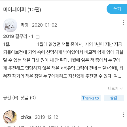
신을 더 가까이서 자세히 살피게 되었다. 한 사람의 이야기를 읽을 때
려워하는 건 아닐까.​많은 이들이 ‘사랑하는 사람을 위해서’ 기반을 닦
쓰기
마이페이퍼 (10편)
마다 나도 잠깐씩 드러났다. 나는 내내 인터뷰이였다. 나도 세 아이의
아야 한다는 생각으로 기를 쓰고 내달린다. 그러나 그 기반을 마련하
아빠지만, 김관홍처럼 가지는 않았을 것 같다. 나와 같은 어둠에 그는
는 일은 늘 쉽지 않아서 신기루처럼 다가갈수록 멀어지고, 사랑하는
라영
2020-01-02
메뉴
반짝이는 빛이었다. 타인의 진심을 들으며 나를 성찰한다. 최현숙, 폭
사람들과 함께하기로 기약했던 ‘내일’은 좀처럼 오지 않는다. 장혜영
력 피해나 가해의 기억은 굉장히 치명적인 걸림돌이지만, 이걸 잘 해
은 경쟁과 도태의 사이클을 거부한 대가로 학벌사회에서 명문대생이
2019 갈무리 - 1
석하고 정리하면 삶의 에너지를 끌어내는 중요한 디딤돌이 될 수 있
누릴 수 있는 특권을 잃었지만, 대신 사랑하는 사람과 함께하는 ‘오
1월. 1월에 읽었던 책들 중에서, 거의 1년이 지난 지금
다. 생애구술사인 그는 자신을 재해석하고 재규정하는 자기성찰의 노
늘’을 벌었다. (222쪽) ​ ​이런 마음은 시대의 어른이라 할 수 있는 채
되돌아보건대 기억 속에 선명하게 남아있어서 비교적 쉽게 입에 되살
동을 계속하고 있다. 남을 들여다보면서 저절로 내가 들여다봐진다.
현국의 말에 중심을 잡았다. 굴곡진 한국의 현대사를 지켜보고 몸소
릴 수 있는 책은 다섯 권이 채 안 된다. 1월에 읽은 책 중에서 누구에
임순례, 나쁜 일에 나쁜 것만 있는 게 아니고 굉장히 다채로운 요소가
체험하면서 살아온 인생 선배의 말은 옳았다. 우리는 그동안 잘못된
게 추천해도 민망하지 않은 책은 <북유럽 그림이 건네는 말>인데, 최
있다. 내가 그렇다. 내가 초래한 일이지만, 큰 불행을 겪은 후 1년 가
삶의 원칙을 세우며 그것을 고집하며 살아온 것이다. 오직 성공만 바
혜진 작가의 책은 정말 누구에게라도 자신있게 추천할 수 있다. 여기
까이 물리적인 감옥이 아닌 비실체적인 감옥의 독방에 내 스스로 나
라보며 살아가느라 다른 것을 바라보지 못했다. 어디서 꽃이 피고 어
서 내가 이딴 걸 왜 읽었지 생각이 절로 들게 했던 책이 한 권 있는
더보기
를 가두고 온전히 나를 향해 나만으로 채워가고 있다. 울컥 울음이 복
디서 바람이 부는 지도 모르고 곁에서 피 흘리며 홀로 싸우는 이들을
데... 전에도 얼핏 질겅댄 기억이 있으므로 그냥 넘어갈까. 싶지만 이
받쳤던 대목이 몇 있다. 김관홍 잠수사의 아내를 만난 후에 쓴 ‘아이들
외면하면서 말이다. ​삶에는 원칙이 없어요. 우리가 원칙을 이룩해가
공감 (
9
)
댓글 (0)
작가의 머리뚜껑을 진심 열어보고 싶다는 생각이 들었으므로 다시 한
은 아버지의 죽음을 어떻게 기억할까?’를 읽고, 내 아이들은 나의 죽
는 거예요. 시대마다 최선을 다해서 원칙을 형성해가는 과정에 있는
번, <안녕 시모키타자와>. 그 옛날 내가 <키친>에서 받았던 그 좋은
음을 어떻게 기억할지를 생각하다가 부끄러움, 서러움, 외로움이 층
거지, 어느 역사에도 주어져 있는 원칙 같은 건 없어요. (채현국, 304
느낌은 애저녁에 다 달아났지만, 그래도 다시 한 번 도전해보자 싶었
chika
2019-12-12
메뉴
층이 쌓이면서 가슴이 먹먹해졌다. 레즈비언 엄마인 이은재가 부모
쪽)​마지막 채현국의 인터뷰를 읽으면서 앞서 11명의 인물들이 겹쳐진
었는데 한 번 깨진 연애는 다시 되살리기 어렵다는 진리에 작용하는