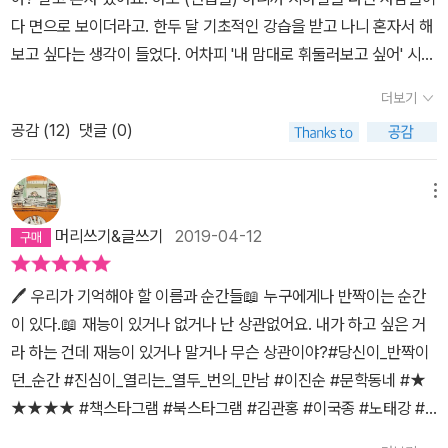
하게 자신의 일상을 들려준다. 아픈 과거와 지독하게 힘든 현재, 그리
다. 누구도 완벽하진 않지만, 누구에게나 한 방이 있다.
다 면으로 보이더라고. 한두 달 기초적인 강습을 받고 나니 혼자서 해
고 다짐 같은 것들 말이다. 이진순과 그들의 대화를 읽노라면 어느 순
보고 싶다는 생각이 들었다. 어차피 '내 맘대로 휘둘러보고 싶어' 시작
간 가슴이 철렁하다가 웃음이 나고 속이 시원한 느낌과 놀람과 감동
한 미술이었으니까. 제일 그리고 싶은 대상을 마음속으로 떠올렸다.
으로 이어진다. 12명 모두 저마다의 빛을 내고 있었지만 내게는 특히
더보기
어머니였다. 시어머니 모시고 사는 집으로 일주일에 두 번 씩 친정어
영화감독 임순례, 작가 손아람, 다큐멘터리 감독 장혜영, 효담학원 이
공감 (
12
)
댓글 (0)
머니를 오시라 해서 그리고 또 그렸다. 그림에 입문한 지 3년 만에 지
사장 채현국의 인터뷰에 마음이 흔들렸고 따뜻한 온기를 느꼈다. ​우
인의 권유로 1982년 첫 개인전을 열었다. 단 일주일간의 전시회였지
리는 항상 좋은 것만을 원하기 때문에 그 반대의 경우에 쉽게 절망한
만 예상 밖의 호평을 받았다. 미술 시작하고 3년 만에 개인전을 할 만
메뉴
다. 원하는 대로 살 수 없다는 걸 알면서도 그렇다. 그래서 임순례 감
큼 작품이 되던가요? 작품 물량이 많아야 하잖아요.ㅡ그때 전시한 게
독의 이런 말은 미련하고 어리석은 나의 삶을 혼내는 동시에 포근한
머리쓰기&글쓰기
2019-04-12
한 서른 점 돼요. 집중하면 깅장히 속도를 내는 것 같아요. 난 꽂히면
위로가 된다. 인생이라는 롤러코스터에 탑승한 순간 우리가 기억해야
거기에만 올인하고 유유자적하는 게 안 되는 사람이에요. 여럿이 공
할 법칙 같다고나 할까. 모든 일에는 이면이 있다는 말을 꼭 붙잡고 살
🖊 우리가 기억해야 할 이름과 순간들📖 누구에게나 반짝이는 순간
동화실을 썼는데 남들 차 마시고 잡담할 때도 난 구석에 가서 그림만
고 싶다는 생각까지 들었다. ​잘 되는 것도 물거품 같은 거고, 못 되는
이 있다.📖 재능이 있거나 없거나 난 상관없어요. 내가 하고 싶은 거
그렸어요. 아침에 아이 학교 보내고 설거지하고 집에서 나갔다가, 오
것도 다 나쁜 것만은 아니란 생각을 해요. 좋은 일에도 마가 끼고, 나
라 하는 건데 재능이 있거나 말거나 무슨 상관이야?#당신이_반짝이
후 3시에 애가 학교에서 올 시간 되면 집에 돌아오고 저녁 6시에 밥
쁜 일에도 교훈이 있어요. 모든 일엔 다 이면이 있으니까요.(임순례, 1
던_순간 #진심이_열리는_열두_번의_만남 #이진순 #문학동네 #★
먹이고 다시 화실 가서 12시까지 있다 왔죠. 서울대와 홍대 미대의 양
04쪽) ​그런가 하면 잘 몰랐던 인물에 대해 인터뷰를 통해 알게 되어
★★★★ #책스타그램 #북스타그램 #김관홍 #이국종 #노태강 #
대 산맥이 버티고 선 화단에서 독학으로 익히다시피 한 그림으로 전
반가웠다. 손아람, 장혜영, 채현국이 그러했다. 손아람은 작가로 알고
임순례 #최현숙 #구수정 #이은재 #손아람 #장혜영 #윤석남 #황석
업작가가 되겠다고 결심하는 건 쉽지 않은 일이었을 텐데요.ㅡ글쎄,