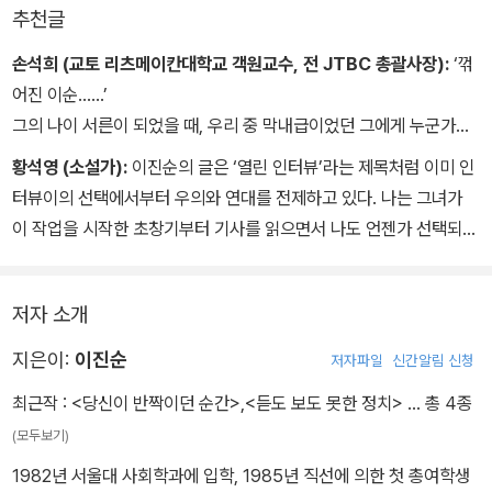
통해서 배우게 하는 거예요. 그게 역사적으로 우리의 오랜 관습이죠.
추천글
손석희 (교토 리츠메이칸대학교 객원교수, 전 JTBC 총괄사장):
‘꺾
어진 이순……’
그의 나이 서른이 되었을 때, 우리 중 막내급이었던 그에게 누군가가
놀림조로 했던 말이다. 이제 그도 정말 이순을 바라보는 나이가 되었
황석영 (소설가):
이진순의 글은 ‘열린 인터뷰’라는 제목처럼 이미 인
으니 지나간 시간은 늘 빠르다. 앞서 말한 ‘우리’는 당시 MBC 사람들
터뷰이의 선택에서부터 우의와 연대를 전제하고 있다. 나는 그녀가
이 만들었던 역사연구모임이었는데, 그는 그 일원으로 함께했다. 그
이 작업을 시작한 초창기부터 기사를 읽으면서 나도 언젠가 선택되기
후로 그가 해낸 일들이야 저자 약력에 나올 것이고, 아마도 이진순을
를 은근히 바라고 있었다. 내 차례가 와서 장시간의 질문과 추궁을 당
가장 그답게 나타낼 수 있는 것이 이 책에 모아낸 인터뷰들임에 틀림
했고 미심쩍은 사항들은 다시 두번째 보충 인터뷰로 점검당하고 나서
없다. 많은 인터뷰집들이 나오지만, ‘사람’에 천착하면서 사회를 읽어
저자 소개
세상에 알려진 작가로서의 ‘나’라는 객관성이 무엇인가를 배웠다. 그
내는 인터뷰들은 그리 많지 않다. 매번 긴 호흡의 인터뷰를 하면서도
리고 까맣게 잊고 있었던 내 숨겨진 과오들이 드러나는 고통과 자책
지은이:
이진순
저자파일
신간알림 신청
관성의 늪에 빠지지 않고 ‘사람’에 대한 애정을 보여준 그의 인터뷰에
도 느낄 수 있었다. 사흘에 지나지 않았으나 이진순은 어느 결에 황석
감사하고 감탄해왔다. ‘꺾어진 이순’의 그에게서 훗날 이런 결과물이
최근작 :
<당신이 반짝이던 순간>
,
<듣도 보도 못한 정치>
… 총 4종
영의 내면에 틈입했다가 나간 것이었다.
나올 것을 미리 알 순 없었지만, 그래도 그에 대한 믿음은 있었다는 것
(모두보기)
을 전한다.
1982년 서울대 사회학과에 입학, 1985년 직선에 의한 첫 총여학생