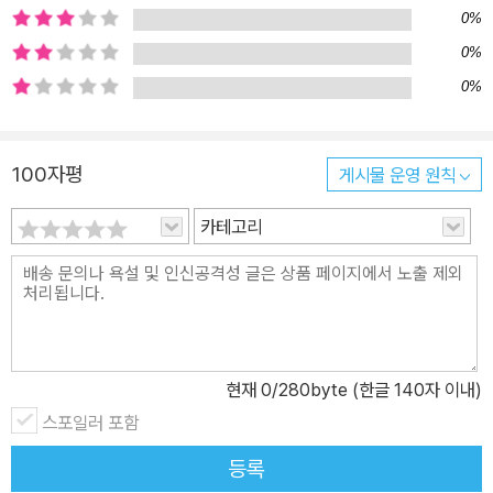
짝이던 순간』은 2013년부터 2018년 8월까지, 6년간 한겨레신문 토
0%
요판에 ‘이진순의 열림’이라는 제목으로 인기리에 연재된 122개의 인
0%
터뷰 가운데 가장 화제가 되었던 12편의 인터뷰를 묶은 책이다. 평범
0%
한 “삶의 어느 길목에선가 자신의 가장 선량하고 아름다운 열망을 끄
집어내 한순간 반짝 빛을 더하는 사람들”에 대한 이진순의 인터뷰는
기사가 될 때마다 큰 반향을 일으켰으며, 인터뷰 대상이 된 인물들도
100자평
게시물 운영 원칙
세간의 큰 주목을 받았다. 대중의 뜨거운 관심이라는 너울이 지나간
카테고리
후, 그들의 삶에는 어떤 변화가 생겼을까. 그들의 ‘반짝이던 순간’은
계속되고 있을까. 저자는 ‘이진순의 열림’을 통해 주목 받았던 인물 중
세심하게 12명을 고르고 추가 인터뷰를 진행하여, 지면에 미처 다 싣
지 못했던 기나긴 뒷이야기를 더했다. 누구의 인생도 완벽하게 아름
답지만은 않다. 그러나 누구에게나 한 방은 있다. 삶의 어느 길목에선
가 자신의 가장 선량하고 아름다운 열망을 끄집어내 한순간 반짝 빛
현재
0
/280byte (한글 140자 이내)
을 더하는 사람들이 있어 세상은 망하지 않고 굴러간다. 세상을 밝히
스포일러 포함
는 건, 위대한 영웅들이 높이 치켜든 불멸의 횃불이 아니라 크리스마
등록
스트리의 점멸등처럼 잠깐씩 켜지고 꺼지기를 반복하는 평범한 사람