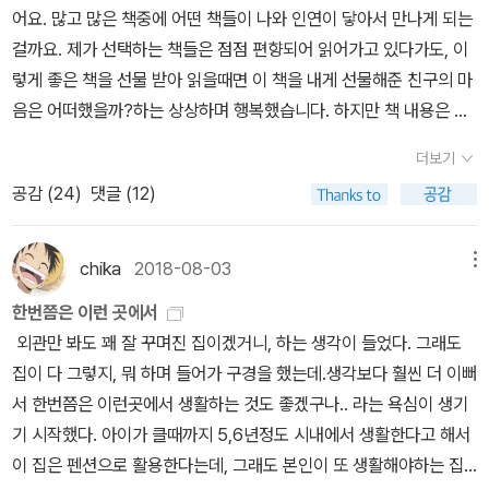
난 봄에 시집을 사고 남긴 글을 찾았다. 쉽고 간단할 줄 알았던 시술이
르는 일은 애초부터 무모한 일이었다. 그 대신에 온갖 색깔로 뒤덮이
하는 것은 문제가 있다고 본다. 노년층 인력을 활용해 공공근로의 형
어요. 많고 많은 책중에 어떤 책들이 나와 인연이 닿아서 만나게 되는
람과 내가 통할만한 게 뭐가 있을까... 생각하게 되니까요. 흐릿한 '누
열리는 열두 번의 만남이란 부제를 달고 있는데, 한겨레신문 토요판
불가능하게 되었고 참담한 마음을 보여주기는 싫어서 아무렇지 않은
고 덧칠해진 내가 보였다. 마음이 이끄는 길을 따라 들은 이야기에, 상
태가 되는 것이 좋다고 생각한다. 이미 학교지킴이는 그런 식으로 운
걸까요. 제가 선택하는 책들은 점점 편향되어 읽어가고 있다가도, 이
군가'에게서 한 사람의 선명한 인간적인 모습을 읽는다는 건 다시 말
'이진순의 열림'을 6년동안 연재하고 그 분들이 122명에 이르렀는데,
척했지만 결국 식욕을 잃고 돌아누워 베개에 머리를 박고 있다가 문
처의 자리를 끌어안은 이야기에, 회의하고 거부하며 선택한 삶의 이
영되고 있는데 매일 필요한 인력을 이런 식의 자원봉사에 기대는 것
렇게 좋은 책을 선물 받아 읽을때면 이 책을 내게 선물해준 친구의 마
해 언제 어느 순간에도 튀어나올 수 있는 공격성(또는 방어성)을 한
그 가운데서 12명을 추린 것이란다. 책의 처음이 세월호 김관홍 잠수
득 권민경시인의 시집 제목이 떠올라 책을 주문하고 읽은 기억이 있
야기에 늘 내가 있었다. 질문에 답하는 사람의 삶을 들여다보면서 내
은 무리이다. 하지만 이제는 이런 주제를 주변에는 말하지 않는다. 그
음은 어떠했을까?하는 상상하며 행복했습니다. 하지만 책 내용은 제
단계 낮추게도 해 주는만큼, 공감지수가 높아질수록 상호이해도가 높
사의 부인 김혜연 님의 얘기여서,너무 아파서 책을 여러번 치워놨다
다. 내색을 하지 않으려고 감정을 억제하고 있다가 시인의 시를 읽으
삶이 들여다보였다. 이진순의 질문에 내가 답을 생각하면서 나는 무
냥 나는 녹색어머니회 봉사에 동의하지 않고 별로 하고 싶지 않구나,
행복과 예상과 달리 굉장히 묵직했어요. 읽는동안 마음이 아파 눈물
아지는 것도 당연하고요. 이해도가 높아지면 인내심의 폭도 커집니
펼쳤다 하였다. 여러 사람이 인터뷰이로 등장하지만,이렇게든 저렇게
며 뜻하지 않은 위로를 받았다. 다시 밥맛을 찾았고 웃음도 찾았고 현
너지고 일어나고 있었다. 나를 잠깐씩 들여다본 시간 동안 나만 몰랐
더보기
하고 결론지었을 뿐이다 (다른 형태로 학교 봉사를 해본 적은 있다.
이 났지만, 이런분들이 있었기에 희망이 보이지 않던 곳에서 희망을
다. 사람들의 인내력이 전체적으로 상승하면... 뭐가 좋을까요?
든 알고 들어봤던 사람인데,내가 모르고 생소했던 사람은 장혜영 님
실적으로 병원비 걱정도 하면서. 더이상 이곳에서 할 수 있는게 없다,
지 나도 잠깐씩은 반짝였을지 모르겠다.
공감 (
24
)
댓글 (12)
그리고 사정상 학교 봉사를 안할 수도, 못할 수도 있다고 생각한다.)
발견하는것 같습니다. 추석 연휴 기간동안 나눠 읽으면서, 신랑에게
다른 사람은 어떤지 모르겠지만 나는 스포츠 경기를 볼 때 눈
과 채현국 님이었다. 책 뒷표지에 그리고 띠지에 색다르게 손석희 님
라는 말은 내게 절망적이라는 뜻이 아니라 3차병원을 찾아가면 된다
유명 여배우들도 녹색어머니회를 한다는데 집에 있으면서 그 정도도
오랜만에 '이런 책이 있는데, 읽어봐' 라고 권했습니다.^^ 유
물이 가장 많이 난다. ... 선수들의 표정을 보고 있으면 눈물이 난다.
의 추천사가 나온다.'사람'에 천착하면서 사회를 읽어내는 인터뷰들은
는 뜻이었겠구나,라는 생각은 나중에야 들었고 주위분들의 도움으로
못 하느냐는 소리를 같은 엄마에게 듣고 싶지 않을 뿐이다. *어제는
대얼 지음 / 을유문화사 / 2018년 8월 사진 속으로 퐁당 빠져들고 싶
그들의 표정에서 그 동안 겪은 시간이 보이기 때문이다. 그들의 환호
chika
2018-08-03
메뉴
그리 많지 않다. 매번 긴 호흡의 인터뷰를 하면서도 관성의 늪에 빠지
그리 긴 시간을 기다리지 않고 모든 것이 해결되었다. 하지만 이것은
아들이 방학 중에 파자마 파티에 초대를 받아 그집 엄마에게 답례로
었던~~~바라만 봐도 행복한 상상을 주었어요. 핸드폰을 쥐고 있는
를 보며 울고 있으면 그들의 시간을 함께 이해한 듯한 느낌이 든다.눈
지 않고 '사람'에 대한 애정을 보여준 그의 인터뷰에 감사하고 감탄해
정말 나중에야, 이미 절망을 할만큼 한 이후에야 찾아온 안정이어서
한번쯤은 이런 곳에서
차를 사드리는 시간을 가졌다. 서로 신상 소개를 간단히 하고 아이들
저 남자가 고개를 들면 오른쪽 가우디의 건물을 바로 볼수 있는 순간.
물이란 다른 사람의 삶을 이해할 수 있게 된 대가로 내가 세상에 지불
왔다. 그에게서 이런 결과물이 나올 것을 미리 알 순 없었지만, 그에
그 시간동안 어찌 지냈었는지 기억에 없다. 다행히도 나는 지금 아무
외관만 봐도 꽤 잘 꾸며진 집이겠거니, 하는 생각이 들었다. 그래도
이야기가 이어지니 급격하게 피로감이 몰려온다. 막연히 주부끼리는
재미있는 사진 배열 이었어요. 마찬가지로, 창가에 걸터 누은 고양이
하는 동전인 셈이다. -67쪽 김중혁 작가님쯤 되면 공감의 아이콘일
대한 믿음은 있었다는 것을 전한다. _손석희 (<JTBC뉴스룸> 앵커)
일도 없었던듯이 살아가고 있다. 등허리에 매달렸던 외계인의 촉수같
집이 다 그렇지, 뭐 하며 들어가 구경을 했는데.생각보다 훨씬 더 이뻐
이야기가 잘 통할 거라고들 생각하지만 다년간의 경험으로 그렇지 않
의 맞은 편에는 멋진 성이 있네요. 정말 명당 자리입니다.^^ 바로셀로
것이고. 세상 사람들이 이렇게 서로에 대해 너그럽고 타인을 이해하
읽으면서 그동안 내가 읽어온 인터뷰집이랑 이 인터뷰집이랑은 약간
던 줄을 빼내고 그 자리에는 수술자국이 남아있듯 온전히 아무일도
서 한번쯤은 이런곳에서 생활하는 것도 좋겠구나.. 라는 욕심이 생기
다. 나의 취향과 성격은 배제한 채 아이들 학년, 동네가 비슷하다는 이
나의 식당 '토토'는 모르지만, 이 순간 울 강쥐 '토토'가 떠올랐어요. 떠
는 스케일이 크다면 걱정할 게 뭐가 있겠어요. 남의 일이 곧 내 일처럼
다르다고 생각했는데,그게 아무래도 신문에 연재하는 글이다 보니,'사
없었던 것이 되지는 않겠지만.마찬가지로 미련하게 아쉬워하며 하고
기 시작했다. 아이가 클때까지 5,6년정도 시내에서 생활한다고 해서
유로 만나서 겉도는 이야기를 하다 헤어질 때가 많다. 가끔 이야기가
나 보낸지 2년이 다되가네요... 종종 카푸를 부를때 토토라고 불러서
느껴질텐데. 우리가 책을 읽는 이유의 이분의 일쯤은 이런 이유가 있
람'을 인터뷰하면서 '사회'를 읽어내려 애썼기 때문인 것 같다.그동안
자 했던 일들을 실행하는 것들은 잊은채 그냥 살아가고 있다. 죽음
이 집은 펜션으로 활용한다는데, 그래도 본인이 또 생활해야하는 집
통하는 순간도 있지만 대개는 거래처 사람들과 만나는 것과 같다. 자
민망할때가 한두번이 아니었습니다. ㅠ.ㅠ 나도 저기 오페라 하우스
고요. 작가에게도 글쓰기가 주는 기쁨 가운데 가장 강렬한
내가 읽어온 인터뷰집을 보면 인터뷰이와 인터뷰어의 대화만이 존재