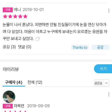
동권 청년들의 이야기를 담았다. 최현숙 구술생애사 작가와 구수정
여니
2019-10-01
베트남 평화활동가, 성소수자부모 뽀미와 손아람 소설가의 인터뷰를
메뉴
통해 상처의 자리를 보듬고 껴안아 한 발씩 나아가는 이들의 목소리
를 실었다. 인터뷰이들은 살며 활동하며 받았던 상처들을 고백하는
눈물이 나서 혼났다. 외면하면 안될 진실들이기에 눈을 연신 닦아가
데 주저하지 않는다. 그 용기 있는 고백이 누군가에게 가닿아 또다른
며 다 읽었다. 마음이 아프고 누구에게 보내는지 모르겠는 응원을 자
희망을 틔울 것임을 알기 때문이다. 3부 ‘저항하고 거부하며 선택한
꾸만 보내고 싶었다.
삶’에서는 세상에 몸으로 직접 맞선 사람들의 이야기를 담았다. 발달
공감 (
3
)
댓글 (0)
장애인 동생을 데리고 시설 밖으로 나와 일상을 꾸려가는 다큐멘터리
감독 장혜영, 안정된 중산층 주부의 삶을 박차고 일흔이 넘은 현재까
지 현역 화가로 활동중인 윤석남, 생이 곧 현대사의 굴곡과 일치했던
쓰기
마이리뷰
소설가 황석영, 잘나가던 탄광업을 정리하고 전 재산을 사회에 환원
한 채현국 선생이 그들이다. “사람들은 ‘옳다, 그르다’를 따지는 게 생
구매자 (4)
전체 (12)
각인 줄 알아요. 생각은 저항하고 거부하는 거예요.” 인터뷰를 통해
‘노인들을 봐주지 말라’는 채현국 선생의 쓴소리가 전해졌을 때, 사람
메뉴
들은 이를 신선하고 유쾌한 충격으로 받아들였다. 그후 4년이 지났고
자목련
2019-09-09
책에는 선생과의 추가 인터뷰가 담겼다. 인터뷰는 촛불민심으로 박근