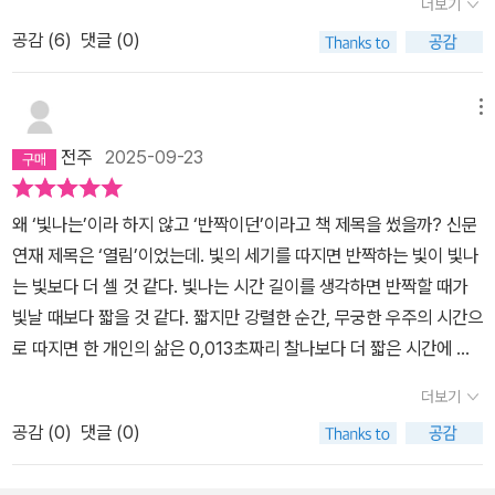
더보기
있었지만 그가 사회문제에 관심을 갖게 된 계기나 배경은 몰랐다. 경
영 #채현국
오히려 득이 되지 않았을까? 어느 쪽에도 안 속하니까 견제받을 일도
제적으로 풍요롭게 원하는 것을 선택하면서 살아갈 수 있었던 그가
공감 (
6
)
댓글 (0)
없고. 아니, 솔직히 얘기할게요. 난, 그런 건 아무래도 상관없었어. 아
평등, 인권, 법에 대해 지속적으로 활동을 하는 이유를 알 것 같았다.
이 돈 케어I don't care. 누가 끌어주든지 말든지! 근데 그런 배짱이
자신의 경험 밖의 삶에 대한 막연한 동경이 아니라 그들의 삶에 대한
메뉴
어디서 나왔을까? 하하하. 그게 제 질문입니다. 그런 배짱이 어디서
경외감을 솔직하게 말하는 그의 신념 같은 게 전해졌다. ​제가 겪어보
나왔냐고요?ㅡ나도 모르겠어요. 처음 그림 그리기 시작할 떄는 누구
전주
2025-09-23
지 못한 인생 경험을 가진 이들에 대해서 강한 호기심을 가지고 매혹
나 유명한 화가가 되고 싶죠. 세계적인 화가가 되고 싶고. 근데 그게
되는 경향이 있어요. 삶의 낭떠러지에서 아슬아슬하게 긴장을 헤치고
내 목표는 아니었던 것 같아. 그냥...... 내가 살아갈 어떤 방법을 찾는
왜 ‘빛나는’이라 하지 않고 ‘반짝이던’이라고 책 제목을 썼을까? 신문
살아온 사람들에 대한 존경심과 동경이 있죠. 내가 못 살아본 삶. (손
것, 내가 존재할 이유를 찾는 것, 그게 제일 우선이었죠. 초기에 신문
연재 제목은 ‘열림’이었는데. 빛의 세기를 따지면 반짝하는 빛이 빛나
아람, 197쪽)​그와 다르게 우리는 자신의 삶을 살기에 급급해서 타인
에 소개될 때는 '규수작가' '주부화가'로 호명되었던데요.ㅡ그런 호칭
는 빛보다 더 셀 것 같다. 빛나는 시간 길이를 생각하면 반짝할 때가
의 삶을 들여다볼 여유가 없다. 뉴스나 언론을 통해 그들의 삶과 조우
많이 썼어요. 정말 거지 같았어. 『당신이 반짝이던 순간 』(251~253
빛날 때보다 짧을 것 같다. 짧지만 강렬한 순간, 무궁한 우주의 시간으
한다. 짧은 순간 탄식하거나 감탄한다. 장애시설에 살던 동생을 시설
p.)핑크 소파를 박차고 나온 '우아한 미친년' 윤석남 편
로 따지면 한 개인의 삶은 0,013초짜리 찰나보다 더 짧은 시간에 머
밖으로 데리고 나와 함께 사는 장혜영의 일상은 그래서 처음엔 왜?라
물 뿐인데, 누구나 반짝하는 순간이 있겠지만, 12명의 삶이 문장 사이
는 질문이 먼저 나왔다. 나의 편견이 들통나는 순간이었다. 반대로 왜
더보기
에서 쉴 새 없이 반짝반짝 빛나면서, 나는 그 반짝임을 따라 빠른 속도
장애시설에 계속 살아야 하는가,라는 질문을 던지자 부끄러움을 감출
공감 (
0
)
댓글 (0)
로 그 삶에 빠져들었다. 재미있었다. 남의 이야기라서 그랬다. 동시에
수 없었다. 어울려서 함께 살아가고 개인의 선택을 존중하는 세상이
내 이야기일 수 있어서 더 재미있었다. 밖에서 남을 들여다보니 내 자
라 말하면서 우리는 그들의 선택을 응원하기는커녕 인정하는 일도 어