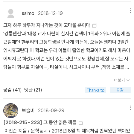
수 없어. 매초 다른 사람으로 분리되고 있잖아. 괜찮아? 괜찮아. 강렬
국 선생을 맨 뒤에 배치한 이유는 뭘까. 원래 나이로 따지면 맨 앞쪽에
읽었는데 벌써 매료되었다. 하버드동창회에서 노년에 여가를 어떻게
니었다. 점점 내 팔의 문제가 내 문제가 되었다. 금방 지치고 피로해지
한 긍정 속에서 다시 태어나. 언니의 냉담에 동참하며. 엄마의 믿음에
있을 법한데, 이 시대에 이런 어른도 있으니 기분 좋게 책을 덮으라는
보내냐는 설문을 보냈다. 골프 등 여러 여가생활이 등장한 끝에 작가
sslmo
2018-12-19
메뉴
고 예민해졌다. (...)이런 멍청한 생각을 계속하다가 결국 항복했다.
부응하며. 돌이킬 수 없는 세례의 끝. 미개한 신앙인 타고난 모으로 입
의도일 것 같다. 덕분에 나와 나를 둘러싼 세계에서 유쾌한 것을 떠올
가 평생의 업으로 삼은 글쓰기도 포함되어 있었다. 그리고 작가는 노
그리고 절절하게 깨달았다. 아프지 말아야 한다. 거창한 얘기를 하려
그저 하루 하루가 지나가는 것이 고마울 뿐이다
술을 찌으며 웃을 수 있어. (플라나리아 순간 일부, 베개는 얼마나 많
려보았다. 아무것도 반짝하지 않았다.(웃음) 노태강을 보면서 잘 살아
년에도 왕성하게 활동하기 때문에 은퇴가 없는 직업이고 더 이상 남
는 게 아니다. 아주 사소한 아픔이라도 있는 힘껏 피해야 한다. -52~
'강릉팬션'과 '대성고'가 나란히 실시간 검색어 1위와 2위다.아침에 출
은 꿈을 견뎌냈나요, 권민경) 종양의 맛, 을 읽는 순간 처녀의 몸으로
야겠다는 생각을 했다. 그가 어느 칼럼에 인용했던 이황 선생의 말,‘~
겨둘 시간이 없다고 단언한다. 남겨둘 시간이 없다는 건 주부에도 적
53쪽!!! 요조 씨는 팔깁스를 한 적이 있었던 것이었던 것이었... 공감
근할때면 한무리의 고등학생을 만나게 되는데, 오늘은 휑하다.3일간
잉태라는 걸 모르고 뱃속에 커다란 종양을 키워내고 있었음을 새삼
결국에는 몸을 깨끗이 하고 의를 행할 뿐...’, 실수를 줄이고, 잘못을 무
용된다. 돈을 받는 가사도우미같이, 수업료를 받는 학원강사같이, 전
하지 않을 도리가 없죠. 일상생활의 기본 1부터 100까지 하나같이 불
임시휴교란다.이 학교는 우리 아들이 졸업한 학교이기도 해서 마음이
떠올렸고 그 모든 것이 다 지나갔다고 생각했지만. 채 1년이 지나기도
서워하는 삶, 잘 사는 삶이다. 도덕적으로 떳떳함이 전부다. 공자의 도
문 간병인같이 살림과 육아에 관련된 일을 여러 가지 하려고 들면 남
편하지 않은 게 없었을 겁니다. 같은 경험을 했던 것, 그 경험이 몸에
어쩌지 못 하겠다.이런 일이 있는 것만으로도 황망한데,잘 모르는 사
전에 다시 배를 가르며 내 몸속의 장기를 잘라내야 한다는 걸 생각하
덕을 보수의 대표 가치로 읽을 수 있지만, 나의 부도덕이 세상에 드러
겨둘 시간 따위는 없다. 주부는 동동거리며 이렇게 여러 가지 일을
남겼던 몇몇 부정적인 감정을 그대로 기억하는 것이 생면부지(...라는
람들이 함부로 자살이니, 타살이니, 사고사이니 부터 ,책임 소재를 돌
면서도 그중 다행인것은 실손보험도 없는 상태에서 중증환자로 수술
나 내 인생에 굵은 변곡점을 남긴 내게 공자의 도덕만큼 나를 진중하
동시다발적으로 처리해도 늘 집에 있는, 시간이 남는 사람으로 치부
표현이 맞는건지 이 경우엔 좀 아리송하긴 하지만)의 타인을 순식간
리다 돌리다 대통령까지 언급하고,세월호 학생들이랑 비교하는 등 엉
을 하면 수술비는 적게 들겠다는 안도감. 이런것이 천만다행인건가?
게 만드는 것이 없다. 지금. 부끄러움이 없는 삶이라고 할까. 그렇다.
된다. 학교 총회에서도 슈렉의 엄마인지 뭔지 이름마저 전근대적인
더보기
에 내 옆의 다정한 친구들과 같은 존재로 끌어당기는 순간은 바로 이
뚱한 얘기들을 쏟아내고 있다.사람이 눈과 귀와 콧구멍 다 두개인데
그래서 권민경의 시를 꾹꾹 누르며 읽어내려갔다. 비행기를 타려고
그래서 윤동주는 한 점 부끄럼이 없기를 하늘을 우러러 보면서 빌고
녹색어머니회 이야기를 하며 집에 계신 어머님?들은 되도록이면 나
공감 (
41
)
댓글 (21)
럴 때입니다. 그거 저도 알아요. 환장하죠. 고생 많이 하셨겠어요. 지
입이 한개인 이유는,아무 말이나 뱉어내지 말고 입다물고 조심하라는
할때마다 가방도 내려놓으세요,라는 말에 의료기기를 담은거예요,라
잎새에 이는 바람에도 괴로워했나 보다. 이제야 뒤늦게 하는 나의 후
와주셨으면 한다고. 주부에게든 회사원에게든 하루를 여는 아침시간
금은, 괜찮으시죠? 공감이라는 건 마음만 먹으면 너무 쉽게 만들 수
의미일 것이다. 당신이 반짝이던 순간 이진순 지음 / 문학동네 / 20
고 말하지만 굳이 다가와서 손으로 훑고 뭐냐고 물으면 당당하게 주
회, 이 후회가 의미 있는 후회가 되게 하려면 앞으로 더는 부끄러운 짓
은 정말 소중하다. 한번은 주부들이 많이 다니는 사이트에서 녹색어
있는 무형의 교집합 같은 거잖아요. 여기서 조금 더 나가면 라포를 형
18년 8월 [eBook] 당신이 반짝이던 순간 이진순 지음 / 문학동네
머니 풀고 소변줄을 보여준다. 이제 그 기능을 상실한 신장을 떼어내
보슬비
2018-09-29
메뉴
을 하지 말아야 한다. 노태강을 들여다보다가 나를 들여다본다. 어떤
머니를 공공근로로 돌려야 한다는 취지로 글을 길게 썼다가 댓글 포
성한다는 웬지 친해지기 어려운 개념도 나오기도 하는 것 같습니다면
/ 2018년 12월 이진순 님의 '당신이 반짝이던 순간'을 읽었다.이 책은
면 한밤중에 갑자기 온몸에 촉수처럼 관을 꽂은 외계 생물체가 되어
색깔로든 색칠을 하고 싶었다. 네 명씩 묶은 세 개의 큰 이야기에 어울
화를 받았다. 학교 자원봉사인데 그 정도는 엄마들이 해줄 수 있지 않
[2018-215~223] 그 동안 읽은 책들
여하간 간단히 인간 대 인간 사이의 친밀감을 만들어나가는 관계맺기
이웃 알라디너의 서평을 보고 마음에 들어 찜해놓았던 것을, 다른 이
버린 듯한 느낌도 사라지게 될까. 과연 이런 것이 천만다행일까? 지
리는 색을 입히고 싶었다. 오래 담고 싶었기 때문이다. 하나의 색을 고
냐고. 나는 학생들 안전에 직결된 것이고, 학부모에게만 부담을 지게
이진순 지음 / 문학동네 / 2018년 8월 책 제목처럼 반짝였던 책이었
의 기본을 이야기할 때 누구나 공감은 쉽게 떠올릴 수 있습니다. 저 사
웃 알라디너가 선물해 주셨다.감사한 마음으로 아껴 읽었다.진심이