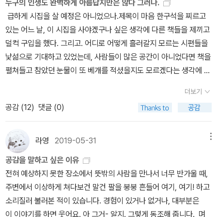
누구의 인생도 완벽하게 아름답지만은 않다 그러나.
모임에서 프리허그를 했던 일을 떠올리면서, 올까말까 하는 친구가
다. 세월호의 상처와 트라우마를 간직한 채 숨진 김관홍 잠수사의 아
원리가 여기에도 그대로 적용되더라는 사실만 확인하고 이만 바이바
급하게 시집을 살 예정은 아니었으나.제목이 마음 한구석을 찌르고
쭈뼛쭈뼛 다가오면서부터 울먹이기 시작해 와락 안기며 눈물을 쏟아
내 김혜연, 막막하고 무기력할 때 동료의 이름과 사진을 본다는 이국
이.2월 <보통 사람들의 전쟁>은 딱 한 단어로 요약되어
있는 어느 날, 이 시집을 사야겠구나 싶은 생각에 다른 책들을 제끼고
냈다는 대목에서. 그리고 이은재가 딸이 얼마나 외로운 싸움을 하고
종, 공무원의 충성 대상이 되는 것은 국민이라 말하는 노태강, 아무도
머릿속에 각인되었다. 보편적 기본소득. 미래에 대한 많은 진단과 예
덜컥 구입을 했다. 그리고. 어디로 어떻게 흘러갈지 모르는 시편들을
있는지 몰랐다면서 딸에게 사과하고 둘이 손잡고 펑펑 울었다는 대목
듣지 않는 노인들의 생애를 듣고 구술하는 최현숙, 아픈 베트남의 진
측이 난무하고 있는데 그 중에서도 쉽고 흥미롭게, 그리고 소름끼치
낯섦으로 기대하고 있었는데, 사람들이 많은 공간이 아니었다면 책을
에서 연거푸 복받치다보니 하마터면 눈물이 방울져 떨어질 뻔했다.
실을 세상에 알리는 구수정, 성소수자들에게 행복하라 말하는 엄마
게 쓰여져서 읽기 좋은 책이지 싶다. <어린 완벽주의자들>은 아주 사
펼쳐들고 참았던 눈물이 또 베개를 적셨을지도 모르겠다는 생각에 띄
또 다른 장면을 쓰려고 하니 벌써 울먹울먹하다. 구수정이 한국군에
이은재, 존재의 이유를 찾는 게 제일 우선이라는 윤석남, 글쓰기를 통
소한 것이라도 본인의 기준치에 충족되지 못하면 스스로 괴로워하는
엄띄엄 글자들을 읽었다. 꿈은... 무엇일까. 아플 때, 가끔 아픔이 오는
의한 베트남 양민 학살의 최대 피해자 위주로 피해 현황을 듣는 내내
해 자기 치유를 하고 극복한다는 황석영이 살아낸 삶의 순간들 말이
기질(이라고들 생각하지만)을 가진 아이를 키우는 부모들께 꼭 읽어
더보기
곳을 생각한다. 바닥을 구르던 가시덤불이 어느 웅덩이에 처박히듯
자신과 눈을 마주치려했던 할머니가 하나뿐이었던 아이를 잃은 사정
다. ​누구의 인생도 완벽하게 아름답지만은 않다. 그러나 누구에게나
보시기를 권한다. 그런 아이를 키우는 내게도 썩 도움되었던 책이다.
공감 (
12
)
댓글 (0)
이, 고통은 어디로부터 날아와 내 몸속에 뛰어드는 것일까 아니면 , 폐
을 말하려고 했던 것을 알고는 땅바닥에 주저앉아서 엉엉 울었다는,
한 방은 있다. 삶의 어느 길목에선가 자신의 가장 선량하고 아름다운
<일간 이슬아>는, 바로 이런 사람들이 미래에 살아남을 것이라는 생
가의 전선들처럼 치렁치렁 늘어진 고통의 핏줄을 찾아 누가 두꺼비집
그래서 학살 피해자들의 고통스러운 기억을 듣는 일에 자신을 온전히
열망을 끄집어내 한순간 반짝 빛을 더하는 사람들이 있어 세상은 망
각을 하면서 읽었더랬다. 자기가 머무르고 감당할 수 있는 자리에서
을 올리는 것일까? 고통에 대한 이야기라면 들을 만큼 들었다고 말할
바치겠다고 다짐했다는 문장에서, 나는 또 지금 가슴이 먹먹해진다.
하지 않고 굴러간다. 세상을 밝히는 건, 위대한 영웅들이 높이 치켜든
라영
2019-05-31
메뉴
스스로의 일을 만들어 수익을 창출하는 사람. 그 자리를 조금씩 넓힐
사람이 있을지도 모르다. 그러나 고통은 아는 것이 아니라 현전하는
부제는 ‘진심이 열리는 열두 번의 만남’이다. 나는 이것을 ‘진심을 열
불멸의 횃불이 아니라 크리스마스트리의 점멸등처럼 잠깐씩 켜지고
수 있는 사람. <훈의 시대>도 내용이 심히 충격적이어서 도저히 잊을
공감을 말하고 싶은 이유
감각이기에, 영원히 젋다. 고통은 몸으로부터 분리되고자 하는 마음
리게 하는 인터뷰어의 진심이 담긴 질문과 대화’로 바꿔 읽었다. 공감.
꺼지기를 반복하는 평범함 사람들의 짧고 단속적인 반짝임이라고 난
래야 잊을 수 없던 책. 정말 그 길지도 않은 몇 줄의 교훈 나부랭이에
전혀 예상하지 못한 장소에서 뜻밖의 사람을 만나서 너무 반가울 때,
의 열망을 불러일으키기도 하며, 그 끝에 죽음이라는 거울을 맑게 세
묻고 답하기를 넘어 진심이 담긴 대화를 가능하게 하는 인터뷰어의
믿는다. (7쪽)​그들의 삶은 완벽하지 않았다. 때로 무너지고 좌절하며
은연중에 우리는 얼마나 세뇌당하고 있었던걸까? 좋은 책을 꽤 많이
주변에서 이상하게 쳐다보건 말건 팔을 붕붕 흔들어 여기, 여기! 하고
워놓음으로써 삶 건너편을 사유하게 만든다. 다시말해 '고통'은 개체
공감 능력에 찬사를 보낸다. 그런데 진심은 왜 아플까. 모르겠다. 아팠
절망했다. 아마도 그런 하루하루가 쌓여 단단한 오늘을 살아가고 있
읽었던 2월이었다. 보람찼네.3월 노지양 번역가의 에세
소리질러 불러본 적이 있습니다. 경험이 있거나 없거나, 대부분은
(나)가 개체 바깥으로 열어놓은 통로이자 그 바깥과의 대화일지도 모
다. 유쾌하게 읽은 채현국의 진심에도 나는 아팠다. 인터넷 <한겨레>
을 것이다. 나와 당신의 오늘은 어떤지 묻고 싶다. 지겹도록 힘들었는
이가 재미있었다. 지금도 기억나는 대목은 역시 '왜 아빠도 우리 가족
이 이야기를 하면 웃어요. 아 그거- 알지. 그렇게 동조해 줍니다. 며