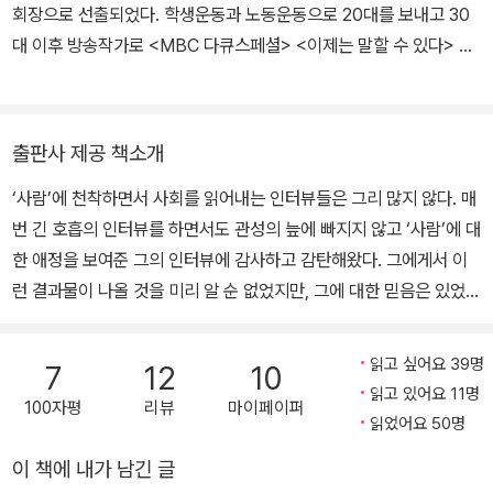
회장으로 선출되었다. 학생운동과 노동운동으로 20대를 보내고 30
대 이후 방송작가로 <MBC 다큐스페셜> <이제는 말할 수 있다> 등
의 프로그램을 썼다. 마흔 살에 미국 유학을 떠나 럿거스 대학에서
「인터넷 기반의 시민운동 연구」로 박사학위를 받고 올드도미니언 대
학 조교수로 시민저널리즘을 가르쳤다. 2013년 귀국해서 희망제작
출판사 제공 책소개
소 부소장으로 일했고, 2015년 8월 이후 시민참여정치와 청년활동
‘사람’에 천착하면서 사회를 읽어내는 인터뷰들은 그리 많지 않다. 매
가 양성을 목표로 활동하며 재단법인 와글을 설립했다. 2013년부터
번 긴 호흡의 인터뷰를 하면서도 관성의 늪에 빠지지 않고 ‘사람’에 대
6년간 한겨레신문 토요판에 ‘이진순의 열림’을 연재하며 122명을 인
한 애정을 보여준 그의 인터뷰에 감사하고 감탄해왔다. 그에게서 이
터뷰했다. 사람 사이의 수평적 그물망이 어떻게 거대한 수직의 권력
런 결과물이 나올 것을 미리 알 순 없었지만, 그에 대한 믿음은 있었다
을 제어하는지, 평범한 사람들의 따뜻함이 어떻게 얼어붙은 세상을
는 것을 전한다. _손석희 (〈JTBC뉴스룸〉 앵커) “누구의 인생도 완벽
되살리는지 찾아내는 일에 큰 기쁨을 느낀다.
하게 아름답지만은 않다. 그러나 누구에게나 한 방은 있다.” 세상을
읽고 싶어요 39명
7
12
10
밝히는 건, 잠깐씩 켜지고 꺼지기를 반복하는 평범한 사람들의 반짝
읽고 있어요 11명
100자평
리뷰
마이페이퍼
임이다 2013년 6월, 첫번째 인터뷰는 이렇게 시작한다. “희망을 찾
읽었어요 50명
고 싶었다. 개인적 경험의 틀 속에 갇히지 않고 낯선 것, 새로운 것, 나
이 책에 내가 남긴 글
와 다른 것에 자신을 열어 그 신선한 소통으로 스스로 진화하는 열린