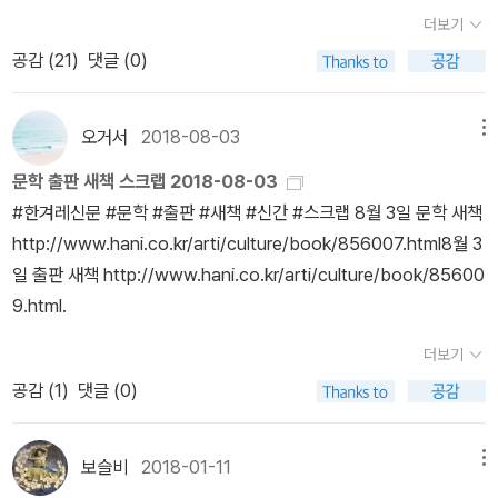
과 상관없다는 듯 살아가다가 어느날 갑자기 죽음이 바로 내 얼굴을
이라 그런지 냄새나는 음식도 안된다하고 바닥이 원목이라 캐리어를
신과 아이들에게 유리한 무언가가 있지 않게 되는 순간 거래는 종료
에서 공연을 감상해서인지 더 반가웠던 사진. 체스키 크롬로프 - 믹
것이 공감이라고 한다.누군가 '당신은 바로 내 이야기를 하고 있군요'
더보기
했었는데,신문이라는 지면의 한계 때문에 간추리느라 그랬겠지만,인
마주하고 있다고 느꼈을 때 두려움보다는 오히려 그동안 내가 못했던
끌어도 안되고 무엇보다 장난이 심한 아이들이 오면 어떤 난장판을
된다. 무형의 이 거래는 엄청 까다롭다. 거래를 해보지 않은 사람들은
스견인 우리 은비에게 무슨 종이냐고 물으신다면 '체스키 크롬로프'종
또는 '이 책은 바로 나예요'라고 말해 줄 때라는 아니 에르노의 말처럼
공감 (
21
)
댓글 (0)
터뷰이의 목소리를 인터뷰어의 문체로 적어내려가다보니,인터뷰 하
것들에 대한 미련이 먼저 떠올랐었다. 아, 이것이 삶에 대한 집착이고
만들지 모른다고 또 은근히 싫어한다.처음엔 그런 조건들이 펜션으로
알 수 없는 세계. 품앗이 육아나 공동체 그런 걸 생각도 해봤지만, 네
이라고 말하라고 하며 웃었어요. 실제로 가까운 지인이 물으면 그렇
말이다. -59쪽 세상에 존재하는 많은 이야기를 읽어야 하는 이유는
는 '사람들'에 대한 저자의 '애정'의 소산이고 저자의 문체가 아름다워
죽음에 대한 두려움이 되는 것일까? 하지만 또 그 시간이 지나고 다
서 가당키나 하겠나, 싶었는데 실제로 보니 왜 그런 조건이 붙었는지
이웃의 식탁과 같은 상황이 될 뿐이다. 오래 주부로 충실히
게 대답은 하지만, 모르는 분이 물어보면 차마.......ㅋㅋㅋㅋ 그리운
이런 까닭이겠죠. '<와이키키>를 보고 나서 지하철에서 나
그렇겠지만,(지극히 개인적인 느낌이지만) 미화됐다는 느낌이 들었
시 조금씩 일상으로 되돌아갈즈음 욘 포세의 아침 그리고 저녁이라는
알 것 같기도 하고. 1층 거실. 1층 침대방. 1층 거실앞 테라스. 2층
삶을 꾸리셨는데도 내가 하는 일을 듣고는 갑자기 나는 아무것도 아
오거서
2018-08-03
메뉴
프라하.... 재미있는 사진이지만, 솔직히 난 저 가방을 등뒤가 아닌 앞
물 파는 할머니들, 청소하는 미화원들, 먹이를 찾아서 길거리를 헤매
고,그래서일까, 글 중간 중간에 만나게 되는 독백 같은 구절들이,리듬
책을 읽었다. 비겁하게 버거운 모든 것들을 다 잊고 사는 것으로 만족
은 원룸형태의 침대방 하나. 그리고 화장실. 왼쪽의 2층 화장실
닌데 진짜 능력 있으시네요, 라고 한다. 그냥 내가 현 상황에서 할 수
으로 매어주었더라면 더 좋았지 않았을까? 하는 생각을 했어요. 서로
는 비둘기 같은 존재들에 대해서 다시 보게 됐다'고요. 제가 영화를 통
문학 출판 새책 스크랩 2018-08-03
을 끊는다는 느낌이 들어 살짝 혼란스러웠다.이번 인터뷰는 밋밋하고
하고 있었던 내게 다시 한번 죽음과 마주해보라는 압력처럼 느껴졌
은 욕조가 있고, 오른쪽의 1층 화장실은 유럽식 샤워부스가 있다. 사
있는 일인 수업노동자로 일하면서 나 역시 주부이기도 한데 과도하게
다른 시선으로 바라보지 말고, 같은 시선으로 바라보면 좋을듯. 저도
해서 관객에게 받고 싶은 피드백은 아마 이런 종류일 것 같아요. 관객
‪#한겨레신문 #문학 #출판 #새책 #신간 #스크랩 8월 3일 문학 새책
덤덤하다. 사이다처럼 톡 쏘는 맛도, 청양고추처럼 맵싸한 한 방도 없
다. 그런데 이상하게도 나는 글을 읽으며 오히려 마음이 더 편안해졌
지을 가만히 들여다보면 2층 화장실은 타일도 주인 취향에 맞게 꾸며
추어올리시니 불편했다. 가끔 이렇게 다른 활동이 없는 엄마를 만나
제 생애에 저런 무지개를 직접 보았어요. 완벽한 무지개를 보기전까
들이 제 영화를 보고서, 나와 다른 존재들에 대해서 연민을 갖거나 이
http://www.hani.co.kr/arti/culture/book/856007.html8월 3
다. 치열하게 각축하고 불꽃을 튕기며 돌아가는 세상에서, 과하게 뜨
다. 죽음에 대한 두려움이 사라진 것은 아니지만 아침을 맞이하면 저
져있다는. 어릴때 2층으로 올라가는 계단이 있는 집에서 살았어
면 흔하게 마주치는 광경이다. 대놓고 스스로 집에서 노는 사람이라
지 항상 제 도화지속 무지개는 반쪽 자리였습니다. 나무와 그림자가
해의 폭을 넓히면 좋겠다는 생각을 늘 합니다. 나이가 들수록, 영화를
일 출판 새책 http://www.hani.co.kr/arti/culture/book/85600
겁거나 차갑거나 매콤하거나 새콤하지 않은 뭉근한 맛은 오히려 귀하
녁의 시간이 오는 것처럼 우리에게 죽음은 그런 것이라는 것을, 여전
서 그런지 계단있는 집이 너무 좋은데, 집 구경을 간 날도 계단에 쪼그
소개하기도 한다. 그리고 끝없는 비교, 행불행의 상호대조표를 만들
있어서 완벽해지는 건물 바라만 봐도 멋진 사진들... 같은 장소를 낮
만들면 만들수록 그게 쉬운 게 아니라는 생각이 들지만, 애초에 기본
9.html.
다. 매 순간 사생결단하고 내달리는 일상, 비수 같은 말의 홍수 속에
히 조그만 빵 조각을 집어드는 요한네스처럼 나 역시 그러하겠지 생
리고 앉아 이런 저런 소품들과 창밖 풍경을 구경했다. - 물론 그날 제
어 같은 패턴의 대화가 반복되면 지루해진다. 어떤 분은 여자가 200
과 밤으로 찍은것도 인상 깊었습니다. 은종복 지음 / 한티재 / 2018
적으로 갖고 있던 생각은 그런 거예요. -110쪽 보여주기 민
기진맥진할 때, 뜨듯한 숭늉처럼 속을 풀어줄 것 같은 사람을 만났다.
각해보게 된다. '오늘 아침도 다른 날처럼 딱히 뭘 먹고 싶은 생각은
주에서 한달살이 하고싶다며 집을 보러 온 손님이 있어서 기다리는
만원 넘게 못 벌면 육아 살림만 전담하는 게 이득이라는 황당한 주장
더보기
년 4월 핸드폰과 인터넷이 없던 시절, 약속 장소는 항상 서점이었던
망하다고, 이런 게 무슨 글이냐고, 제대로 풀어낼 자신이 없다고 굳이
(96쪽)리듬이 끊긴다는 느낌을 예로 들다보니 이 구절을 인용하게
없지만, 그래도 빵 한 조각은 먹어야겠지, 오늘 아침에도, 요한네스는
시간에 할일이 없어서 그러기도 했지만. 집은 깔끔하고 - 주인장이 워
을 하기도 한다. 이건 아이들이 초꼬꼬마 0-24개월일 때나 해당되고
공감 (
1
)
댓글 (0)
것 같아요. 약속시간보다 조금 일찍 가거나, 약송상대가 늦더라도 책
내어놓지 않는다. 그러나 타인에게는 그 쉼표의 위치와 마침표의 개
됐는데,개인적으로 가장 좋았던 인터뷰도 이 임순례 님이었다. 가장
담배를 재떨이에 얹어두고, 찬장으로 가서는 빵이 든 서랍을 열고 조
낙 까탈스럽게 청결해서 먼지 하나 없다. 장난꾸러기 아이들이 있다
경력 단절이 길어질수록 좋을 건 없다. 물론 각자 개인의 사정과 가정
을 보며 기다리는 동안은 지루하지 않았기에 정했던 장소인것 같습니
수까지 모두가 소중한 기록이다.무엇보다도 내가 아닌 타인의 세계를
큰 깨달음을 준 것은 아이러니컬하게도 이진순 님의 질문에 해당하는
그만 빵 조각을 집어든다.'(39, 아침 그리고 저녁, 욘 포세) 그 평범한
면 좀 힘들겠지만 뭔가 멋있는 분위기에서 한번쯤 생활하고 싶다면
경제상황이 다르니 일을 하네, 마네 하는 것도 자신이 정하고 가족과
다. 지금은..... 핸드폰과 인터넷 서점으로 인해 더 이상 서점이 약속의
상상하는 가장 큰 단서가 된다. 나를 고백함으로써 나의 세계를 드러
구절이었다. 저도 잠시 주말농사를 해봤는데 일주일 늦게 심으면 일
보슬비
2018-01-11
메뉴
일상과 달리 요한네스의 딸 싱네는 침대에 가만히 누워있는 아버지의
호텔보다는 이곳! 이라 말하고 싶다.이곳이 궁금하신 분은 네이버나
상의해 하면 될 일이다. 어제 만난 엄마는 아들이 둘인데 대화 중에 계
장소가 되지 않았고 있어요. 책을 좋아하는 나 조차도 이런데... '책방
내고 타인의 지평을 넓혀줄 수 있다. 이해, 공감, 소통, 이러한 모호하
주일 늦게 수확되는게 아니더라구요.(웃음) 내내 비리비리하다가 죽