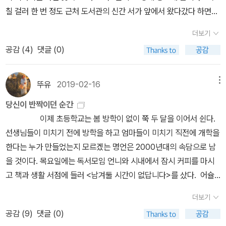
른다. 세계는 이미 '나'로 가득차 있어서 고통으로밖에 연결되지 않으
에서‘이진순의 열림’을 열어보았다. 수많은 댓글에 놀랐고 극명하게
지 그래도 괜찮았는지 궁금하다. 이진순의 글처럼 항상 아름답게 반
에서 탈퇴하려고?'와 down to earth 타이틀을 붙였던 글이다.<설
칠 걸러 한 번 정도 근처 도서관의 신간 서가 앞에서 왔다갔다 하면서
며 고통을 통해서만 확인되는 '나 아닌 것'에 대한 감각을, 우리는 시
나뉜 의견에 더 놀랐다. 진심을 진심으로 받아들이지 못하는, 아니 일
짝일 수는 없다. 하지만 내 안에 빛의 존재를 믿는다면 어느 순간 반짝
이>는 읽으면서 내내 미안했다. 그냥 미안했다. 설이와 시현이처럼
책등을 유심히 살펴보다가 요조씨의 이 책을 발견했거든요. 책을 쓴
로 쓴다. 인생의 고통은 늘 은유적으로 이야기되어 왔지만, 고통을 은
부러 받아들이지 않는 숱한 말을 읽고서야 진심이 아픈 이유를 짐작
일 것이다. 그 순간이 짧더라도 우리는 그 빛을 발견하고 간직할 것이
더보기
키우지 않는다는 걸로는 뭔가 부족한데, 뭘 할 수 있을지는 아직 잘 모
작가들의 이름 뒤에, 아무 저의없이 무의식적으로 어떤 호칭 또는 존
유적으로 생각하거나 당연한 것으로 여겨서는 안 된다. 고통은 인간
할 수 있었다. 타인의 진심을 들여다보니까 아픈 거다. 상대방의 진심
다. 그것이 삶을 살아가는 든든한 버팀목이라는 걸 알기에.
공감 (
4
)
댓글 (0)
르겠다.은유 작가의 책은 항상 좋다. 뭘 어떻게 다르게 말해야 좋을지
칭이 갖다 붙곤 하는데 (제 경우) 요조씨라는 호칭이 그냥 자연스럽게
의 삶 속에 있지만 인간적이지 않은 것이며, 오히려 인간적인 삶을 가
을 알면서 내가 애써 감췄던 나의 진심이 드러나니 내가 아플 수밖에.
모르겠을 정도로 좋다.<태도의 말들>은 내가 그 팟캐스트를 듣지 않
튀어나오네요. 팟캐스트에서 너무 자주 듣다보니 혼자 친한 느낌이
능케 하는 비인간적인 지렛대이다. 그럼에도 불구하고 고통이 인간의
진심으로 풀어 놓은 이야기는 소설 같은 이야기라 도저히 현실이라
았으면 몰랐을 책이다. 고정적으로 목소리만 듣는 사람인데도 가깝게
들어서 그런가 모를 일이지만요. 나이도 나보다 어리니까 안 되진 않
뚜유
2019-02-16
메뉴
것임을 자각하는 일은 이 가혹한 삶의 굴레에서는 쉽지 않기에 우리
믿기지 않은 이야기였고, 현실이 아니기를 바라는 이야기였다. 민간
느껴지는 것은 방송이라는 매체의 성격 때문이겠지. 이런 사람들을
으리라 생각해 봅니다... ㅎㅎ 엄밀히 말해서 출간일을 보면 신간 코
는 그 자각에 필요한 재료로써 시를 사용해왔는지도 모른다.(신용목,
잠수사가 292명의 희생자 모두를 머리부터 발끝까지 자기 몸에 최대
당신이 반짝이던 순간
계속 책으로 만나고 이야기 듣고 싶다.<공부머리 독서법>은 3월 읽
너에 있는 게 의아할 지경이었지만 이 도서관에서는 신참일 수도 있
발문. 시작되지 않고서는 아무것도 아닌 일들이) 스물다섯 번의 행
한 밀착해서 꼭 끌어안고 나왔다는 이야기. 이국종 센터장의 살인적
이제 초등학교는 봄 방학이 없이 쭉 두 달을 이어서 쉰다.
었던 책들 중에서 가장 기억에 오래 남는다. 사실 이런 타이틀을 단 책
긴 하죠. 그건 그다지 중요한 게 아닐 것 같고요. 이미 팔에는 과연 대
운과 스물일곱 살의 불행. 행운이었을까? 불행이긴 할까. 신체를 잘
인 근무 시간과 그를 향한 주변의 질시. 윤석남보다 더 인상적인 윤석
선생님들이 미치기 전에 방학을 하고 엄마들이 미치기 직전에 개학을
은 별로 친근감이 안 가는데, 믿을 만한 분이 은근히 추천하시기에 읽
출기간 안에 다 읽을 수 있을까 싶을 정도로 걱정되는 분량의 책이 안
라내고 타낸 보험금. 천만다행을 믿어? 날개도 다리도 믿지 않아, 시
남의 어머니. 열아홉의 나이에 스물일곱 살 차이가 나는 유부남을 만
한다는 누가 만들었는지 모르겠는 명언은 2000년대의 속담으로 남
었다. 독서교육이라는 말에 (살짝) 반감이 있지만, 어쨌거나 책 읽기
겨 있었지만 한 권 더하나 빼나 무슨 차이겠나 싶어 이 한 권을 더 얹
간을 공평하게 자르지 못하는 것처럼, 삐뚤빼뚤하게 잘린 신체 절단
나 후실로 살다가 서른아홉에 남편을 잃고 여섯 남매를 키워내고 아
을 것이다. 목요일에는 독서모임 언니와 시내에서 잠시 커피를 마시
를 일종의 습관들여야하는 교육처럼 바꿔버린 요 마당에 그런 감정은
어 나왔습니다. 조금씩 나눠 읽기 좋아 보였으니까요. 일종의 쉼표처
마술처럼, 어느순간부터 실험이고 시험인지. 칭찬과 비난과. 비가 오
흔다섯 살에 돌아간 원정숙 여사 이야기. 채현국의 이야기는 뜻밖의
고 책과 생활 서점에 들러 <남겨둘 시간이 없답니다>를 샀다. 어슐
잠시 접고 판단하자면 몹시 유용한 책이었다. 한 번에 12개월치를 쓰
럼. 그렇게 읽기 시작했는데, 세 번째 글에 이런 문장들이 등장하는 거
고 개는 순간이 나뉘고 있어. 표구사가 입술을 찢으며 웃을 때, 박수가
이야기가 아닌 누구에게나 평범한 이야기가 되기를 바랐다. 거리의
러 르 귄을 막연하게 남성작가로 생각했던 적이 있다. 나 역시 SF를
는 건 완전히 무리라는 걸 깨달았다... ㅎㅎㅎ나머지는 따로 이어서 써
죠.나는 아픈 것은 내 팔이고, 그건 나와 상관없는 일이라고 생각했다.
더보기
태어나네. 변태해 날아가는 비둘기? 종과 종 사이. 몸이 잘리는 기쁨
철학자, 당대의 기인, 살아 있는 천상명이라는 말에 채현국은 자신
남성작가의 전문 분야로 여기고 있었나보다. SF를 쓰는 여성작가가
야지 :)
그러니까 팔은 팔대로 스스로 나을 것이고, 나는 나대로 내 루틴을 평
공감 (
9
)
댓글 (0)
과 멀쩡히 살아날 거라는 실망 사이. 잘리기 전과 후, 다시는 같아질
이‘거지’란 소리라고 응대한 말에 나는 유쾌해지고. 내내 웃었다. 채현
노년에 이르러 남긴 단상들. 아시아문화전당 북라운지에서 몇 장만
소처럼 이어가면 될 거라고 생각했다. 그런데 그렇게 간단한 일이 아