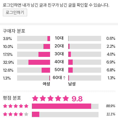
사람들을 만나고 싶었다. ‘혁명’이나 ‘진보’조차 낡고 진부한 용어가
로그인하면 내가 남긴 글과 친구가 남긴 글을 확인할 수 있습니다.
되어버린 시대, 열린 사람들의 심장 소리만이 우리를 꿈꾸게 한다. 그
로그인하기
들 심장의 고동 소리를 찾아 떠나는 모험의 이름은 ‘열림’이다. ‘열린
사람들의 어울림’이 되면 더할 나위 없겠고, 스스로를 ‘열기 위한 몸부
구매자 분포
림’에 그치더라도, 나는 이 탐험에 많은 이들이 동참하기를 소망한다.
10대
0.6%
3.9%
세상을 바꾸는 건, 오래된 진보의 화석이 아니라, 그치지 않고 자라나
20대
2.2%
10.0%
는 열린 성장판이므로.” 그리고 6년 후, 마지막 인터뷰에 대한 이진순
30대
4.0%
17.5%
의 소회는 이러했다. “열림의 마지막 인터뷰, 예멘 난민 살와의 기사
40대
가 온라인에 떴다. 살와와 그 아버지 자말에게 이메일과 문자를 보내
6.9%
32.9%
며 마음을 졸였다. 그들이 혐오와 적대로 가득한 댓글이 달리기 전에
50대
6.8%
12.6%
이 기사를 보길 원했다. 구글번역기로 기사를 읽으면서 살와가 그린
60대
1.3%
1.3%
여성
남성
사랑스런 그림과 그들이 한 말이 제대로 실렸는지만 볼 수 있기를.
(…) 열림의 내 마지막 취재여행은 이렇게 끝났다. 수천 개의 악플이
9.8
평점 분포
달리는 걸 보면서도 나는 고래가 멀리 있지 않을 거라고 믿는다. 살와
가 가진 기대와 꿈이 헛되지 않을 거라고, 차라리 그와 한편이 되어 매
88.9%
를 맞겠다.” _이진순 페이스북 글 중에서(2018. 7. 24.) 『당신이 반
11.1%