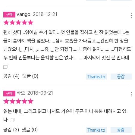
죽음에 대한 표현이 정밀하게 나아가질 못한다고 답답해했지만, 나는
이진순이 써내려간 글 행간의 날카로운 단면에서 진정성 있는 그녀의
vango
2018-12-21
메뉴
목소리를 느꼈다. 나는 진실로 이진순이 진정성을 가지고 보낸 많은
시간들에 대해 감사한다.’(외과의사 이국종) ‘세상에 알려진 작가로서
괜히 샀다...읽어낼 수가 없다...첫 인물을 접하고 한 장 읽었는데...눈
의 ‘나’라는 객관성이 무엇인가를 배웠다. 그리고 까맣게 잊고 있었던
물이 쏟아져 책을 덮었다.....잠시 호흡을 가다듬고,,,,간신히 한 장을
내 숨겨진 과오들이 드러나는 고통과 자책도 느낄 수 있었다.’(소설가
넘겼으나,,,,다시,,,......휴,,,,,안 되겠다.....나중에 읽자...........다행히도
황석영) ‘발견당한 기분을 오래도록 음미하고 싶었다’(소설가 손아
두 번째 인물부터는 울컥할 일은 없다.........마지막에 멋진 분 만나네
람) 는 인터뷰이의 소회는 말 한마디 숨소리 하나마저 세심하게 담아
내고자 했던 이진순을 드러내준다. 책에는 그중 12명의 이야기가 담
공감 (
4
)
댓글 (0)
겨 있다. 1부 ‘마음이 이끄는 길을 따라’에서는 세월호 민간잠수사인
고 김관홍 잠수사의 아내 김혜연, 아주대학교 경기남부권역중증외상
바오
2018-09-21
센터장 이국종, 전 문체부 체육국장이자 현 문체부 제2차관 노태강
메뉴
그리고 영화감독 임순례를 담았다. 이들은 그 투박한 진심과 업(業)
읽는 내내, 그리고 읽고 나서도 가슴이 두근 아니 퉁퉁 내려치고 있
에 대한 단호함 하나로 자신의 길을 뚜벅뚜벅 걸어온 이들이다. 2부
다
‘상처의 자리를 끌어안다’에서는 대한민국 꼰대의 삶을, 베트남전 민
공감 (
3
)
댓글 (0)
간인 피해자들의 이야기를, 성소수자들의 상처를, 그리고 90년대 운