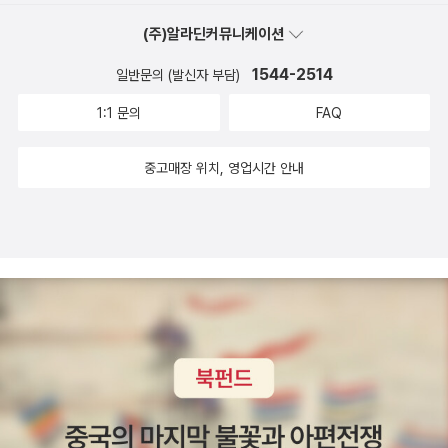
'당신이 반짝이던 순간'을 기억해냈다. 병원에 가기 위해 짐을 싸던 그
다. 그렇지만 저자는 '그렇게 훌륭한 인물은 세상에 없어요'인터뷰를
아름다운 식물학의 만남. 맛보장 시리즈는 집에서 막 사용할 요리책
름다운 그림책을 골라보는것도 좋을것 같아요. 지금 깨닫다뉘..... ㅠ.
어느 시점에 아주 재미있는 일이 쉰들러에게 일어났다. 유대인을 인
라는 생각을 한다.지극히 인간적이어서 오히려 아름답다는 생각을 한
순간에, 집에 쌓여있던 수많은 책들 중에 그 책이 눈에 띄었었다. 내
(주)알라딘커뮤니케이션
위해 내가 만난 모든 이들이 내겐 감동이고 기쁨이고 희망이었지만,
으로 구입하고 있어요. 사찰요리책 중에 가장 마음에 드는 요리책입
ㅠ 중고서점이 저렴한 가격에 책을 구입할수 있다는것외에 절판된
간으로 보기 시작한 것이다. 이 모든 일은 그의 회계사인 유대인 이츠
다. 이렇게 생각하니 세상에 고민할 일도, 안달할 일도, 그리 많지 않
인생은 결코 빛난적이 없다고, 앞으로도 그럴꺼라고 생각했지만 왠지
그 누구도 사람들이 기대하는 것만큼 위대하거나 훌륭하지 않았다.
니다. 한권 정도 중식요리책을 가지고 있는것도 좋을것 같아 구입.
책을 찾을수 있다는 매력이 있는것 같습니다. 정꽃보라.정꽃나래
1544-2514
일반문의 (발신자 부담)
하크 스턴에게서 비롯했다. -101쪽내 바깥의 세계를 집단화해서 바
다.그저 하루 하루가 지나가는 것이 고맙다. 채현국<모든 이가 스승
내게 말을 건네고 있는 듯한 그 책을 집어 들었다. 누구의 인생도 완
시련이 깊을수록 내상은 깊었고 외로움과 두려움 앞에서 갈등하고 자
사케 초보 입문자용으로 괜찮네요. 칵테일에 관심있어서 구입한 책이
지음 / 시공사 / 2017년 7월 정말 책 제목 처럼, '마실' 가듯 도쿄의
라보는 시각은 의외로 선량하기 짝이 없는 사람들에게서도 흔히 발견
이고, 모든 곳이 학교다>,<쓴맛이 사는 맛> 풍운아 채현국 김주완
1:1 문의
FAQ
벽하게 아름답지만은 않다. 그러나 누구에게나 한 방은 있다. 삶의 어
책하는 사람들이었다. '백마 타고 오는 초인' 같은 존재는 현실에 없
예요. 심플하고 미니멀한 삶 처음 채식주의자가 될테야~해서 가족
일상을 시간순서대로 설명한것이 재미있어요. 도쿄 여행을 목적으로
돼요. 그것이 얼마나 위험할 수 있는지 말하기는 어려워요. 결국 사회
지음 / 피플파워 / 2015년 1월 모든 이가 스승이고, 모든 곳이 학교
느 길목에선가 자신의 가장 선량하고 아름다운 열망을 끄집어내 한순
다. (중략) 누구의 인생도 완벽하게 아름답지만은 않다. 그러나 누구
들을 걱정시켰는데, 이제는 그러려니하고 걱정도 않하네요.^^ 육식파
이 책을 선택한다면, 조금은 헷갈리고 읽기 불편할수 있지만, 여행을
시스템 안에서 생존할 수 있는 인간으로서는 절대 지양해야 할 경향
다 서울시평생교육진흥원 기획, 신영복 외 지음, 김영철 엮음, 김영철
중고매장 위치, 영업시간 안내
간 반짝 빛을 더하는 사람들이 있어 세상은 망하지 않고 굴러간다. 세
에게나 한 방은 있다. 삶의 어느 길목에선가 자신의 가장 아름답고 선
인 우리 가족을 위해 균형있는 식단을 하고 싶어서 구입했어요. 다이
다녀오거나 도쿄로의 여행을 꿈꾸는 분들에게는 재미있는 여행 에세
성인데도. 아이들과 이야기할 때 이것이 참 힘듭니다. 특히 아이에게
인터뷰어 / 창비교육 / 2017년 8월 쓴맛이 사는 맛 채현국.정운현
상을 밝히는 건, 위대한 영웅들이 높이 치켜든 불멸의 횃불이 아니라
한 열망을 끄집어내 한순간 반짝 빛을 더하는 사람들이 있어 세상은
어트 레시피를 찾아보기 위해 일반적인 사진으로 채운 인테리어 책
이였던것 같습니다. 목차를 보면 이 책의 방향이 확실히 느껴집니
영향력이 큰 주변 어른들 중 어떤 사람이 '더할 나위없이 선량함에도
지음 / 비아북 / 2015년 2월
크리스마스트리의 점멸등처럼 잠깐씩 켜지고 꺼지기를 반복하는 평
망하지 않고 굴러간다. 7쪽 인터뷰이로 책에 나
이 아닌 그림으로 그린 인테리어 책이라 관심이 갔어요. 직접 여행할
다. '아주 오래 된 서점'을 읽은후에 이 책을 읽어서 '진보초 중고서
불구하고' 정치적으로 올바르지 못한, 특정 대상을 쉽게 집단화하는
범한 사람들의 짧고 단속적인 반짝임이라고 난 믿는다. 좌절과 상처
오기도 한 장혜영 감독의 인터뷰가 다시 봐도 좋다. 독립영화관에 아
수 없으니 책으로 만족하기. 굿즈 때문에 선택한책 핸드드립을 하다
점가'나와서 반가웠어요. 박완서 지음, 민병일 사진 / 열림원 / 2
발언을 하는 성향이 있을수록 어렵습니다. 말한 사람을 비난하지 않
와 굴욕이 상존하는 일상 속에서 최선을 다해 자신만의 광채를 발화
직 <어른이 되면>이 걸려 있는데 잠시 보고 와야겠다. * 결혼하기
보니 관심이 생겨 구입한책. 예상보다 귀여운 단편 만화들 아직 2
014년 9월 여행 에세이인데, 왜 제목이 '모독'일까?아마, 책을 읽다
으면서 이것을 교육적으로 바로잡는 데 어떤 방법을 사용해야 하는
하는, 평범한 사람들의 비범한 순간을 담고 싶었다. (당신이 반짝이던
전에 활동하던 동호회에서 연말이면 앙케이트를 하곤 했다. 그중 질
권까지만 읽고, 3권은 만화 카페에서..^^ 바스티앙 비베스의 그래픽
보면 '모독'이라는 단어가 팍 팍 꽂히게 됩니다. 그 동안 '여행'하면, 잠
가, 그런 고민을 하는 요즈음이네요.
순간, 이진순) 그렇게 나는 '최선을 다해 자신만의 광채를 발화하는
문 목록에 '일 년 중 내가 가장 반짝이던 순간'은? 이라는 항목이 있었
노블이라 궁금해서 우선 1권만 구입해서 읽었어요. 재미있어서 다음
시 일상을 탈출하는, 즐거운 휴식이 떠올랐었는데, 박완서님과 함께
평범한 사람의 비범한 순간'이 있기를, 나의 반짝이는 순간,을 꿈꿔보
다. 늘 거침없이 적어가다 결혼을 하고 아이를 낳아 육아를 하면서는
권도 구입하고 싶지만, 국내에 시리즈 완결을 해줄것 같지 않은 불안
티베트 여행을 하면서 마구 마구 찔렸어요. ㅠ.ㅠ;; 그래도 이번 여행
고 있는 중이다. 그래도 살아가고 있어, 라는 건 날아오르는 꿈을 가
한참 생각해도 적을 게 없어졌다. 커뮤니티 자체의 쇠퇴로 이제 활동
감에 망설이고 있습니다. 완결하면 구입할래요~^^ 그림이 몽황적이
을 통해 '티베트'에 대해서 다시 한번 생각하고, 다음에 티베트와 관련
진 희망인걸까.꿈은 또 날아가네 절망의 껍질을 깨고. 넥스트. The D
이 없는 곳이지만 가끔 이전 내 글들을 찾아보고 얼굴이 벌게진다. 2
어보여서 나를 사로잡은 만화 귀여운 반려동물들 스케치에
된 뉴스나 관련 서적을 만난다면 예전과 달리 조금 더 관심을 두고 살