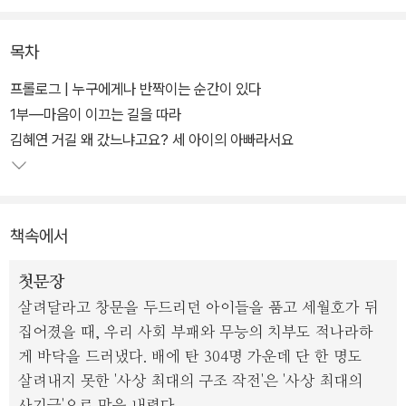
했던 기나긴 뒷이야기가 추가되었다. 에필로그를 대신하는 인터뷰이
들의 소회도 더했다.
목차
6년이라는 긴 시간 동안 작업을 꾸준히 해올 수 있었던 건, 인터뷰가
프롤로그 | 누구에게나 반짝이는 순간이 있다
그들 진심에 대한 기록이자 진심이 전해지는 작은 통로라는 믿음 때
1부―마음이 이끄는 길을 따라
문이었다. 1부 ‘마음이 이끄는 길을 따라’에서는 투박한 진심 하나로
김혜연 거길 왜 갔느냐고요? 세 아이의 아빠라서요
외로운 길을 뚜벅뚜벅 걸어온 이들을 소개한다.
2부 ‘상처의 자리를 끌어안다’에서는 상처의 자리를 보듬고 껴안아
책속에서
한 발씩 나아가는 이들의 목소리를 실었다. 인터뷰이들은 살며 활동
하며 받았던 상처들을 고백하는 데 주저하지 않는다. 그 용기 있는 고
첫문장
백이 누군가에게 가닿아 또다른 희망을 틔울 것임을 알기 때문이다.
살려달라고 창문을 두드리던 아이들을 품고 세월호가 뒤
집어졌을 때, 우리 사회 부패와 무능의 치부도 적나라하
게 바닥을 드러냈다. 배에 탄 304명 가운데 단 한 명도
살려내지 못한 '사상 최대의 구조 작전'은 '사상 최대의
사기극'으로 막을 내렸다.