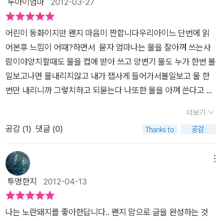
두아이엄마
2012-03-27
아이 맑음이'와 '맑은 물을 구할 수 없어서 친한 친구가 병으로 저
많이 받는데요.. 어.. 그런데 물이 콸콸~ 맑음이의 엄마 아빠도 깨
세상에 가고, 마을의 우물을 차지하려 총칼로 유혈극벌이는 것을
끗한 것을 무척 좋아하신데요..설거지 할 때도 콸콸.. 곧 비가 올
목격해야 하는 수단의 8살 아이 아리안'의 이야기를 교차하는 장
어린이 동화이지만 왠지 마음이 짠합니다우리아이느 단번에 읽
것 같은 날씨에도 세차를 하며 콸콸~이런 것이 우리의 일상이 아
치를 통해서입니다. 맑음이네 가족. 보물 1호 차를 번쩍번쩍 세차
어본후 느낌이 어때?하면서 묻자 엄마나는 물을 잘아껴 쓰는사
닌가 싶습니다.. 수도꼭지를 틀면 콸콸 나오는 물..그러니 중요한
하고 희열을 느끼는 아빠, 설겆이 수도물을 펑펑 틀어놓고 전화
람이야양치할때도 물을 컵에 받아 쓰고 양변기 물도 누가 한번 볼
것인줄 모르고 살고 있지요.. 허나.. 수단에 살고 있는 다리안은
수다 삼매경인 엄마, 양치질하는 내내 수도물을 콸콸 틀어 놓는
일보고나면 물내리지않고 내가 잽사게 들어가서볼일보고 물 한
오빠와 함께 매일 학교도 가지 못하고.. 3시간씩 걸리는물 웅덩
버릇이 있는 맑음이. 온 가족이 티비를 보는데 똑똑똑 수도꼭지에
번만 내리니까 그렇치하고 되묻는다 나또한 물을 아껴 쓴다고 자
이로 물을 뜨러 가야 합니다.. 너무나 가슴아픈 일이지요..저에게
서 물 떨어지는 소리가 들립니다. 하지만, 지금 이순간 TV보는 재
부했는데 되돌아보게 한다 우리나라도 물부족 국가 인데 요즘 물
더 충격으로 다가 왔던 것은.. 물을 떠서 가는 중에 너무 뜨거워..
더보기
미를 빼앗기고 싶지 않아 모두들 수도꼭지 잠그기를 나중으로 미
에대한 이야기들이 많이 나와 읽어보는 사람들로 하여금 경각심
기린의 소변으로머리를 식히고 있는 장면이었답니다.. 이것이 아
공감 (
1
)
댓글 (0)
룹니다. 동시대 아프리카 수단에 사는 아리안은 학교에 가는 대신
을 일깨워주기에 충분한 책인것 같다 책 표지에실린 아이의 슬프
프리카의 현실.. 다리안이 사는 마을에는 전쟁이 일어 났습니다..
아침마다 오빠와 왕복 3시간 거리의 물 웅덩이로 물을 뜨러 나갑
도록 아픈 얼굴을 잊을수가 없다 책을 보면 모두 그런 마음이 같
우물을 차지하기 위해 이웃마을과전쟁이 난 것이지요.. 많은 사람
니다. 그나마 우리가 흔히 보는 맑은 수도물도 아닙니다. 코끼리
을거라 생각한다 언제나 한가정에서 쉽게 이루어지고 있는 이야
메뉴
들이 희생되었어요.. 맑음이는 이제 물의 소중함을 느낍니다.. 우
가, 기린이, 작은 짐승들이 지난 밤 나누어 마셨을 물, 이웃 마을
기들로 우리집 가정이야기구나하고 읽다보면 뉘우침이라할까 물
투명한지
2012-04-13
리에게는 이렇게 넘치는 비가.. 수단에는오지 않는 다는 것... 맑
아이들과 터싸움을 해서 조금 얻어오는 흙탕물입니다. 이욱재 작
의 소중함을 다시한번 생각하게한다 불과 10여년전에도 물을 사
음이는 다리안을 위해 기도를 합니다.. 내가 아끼는 만큼.. 수단에
가님은 그림으로 메세지를 전달하는 재주가 진정 탁월합니다. 마
먹기보다는 얻어먹고 언제든지 마시고 싶을때 마실수 있는 것이
비를 오게 해 달라고..맑은 하늘은 이제 그만 주시라고 말이지요..
나는 노란돼지를 좋아한답니다.. 왠지 맘으로 글을 완성하는 것
치, 장편 다큐멘터리를 본 듯 그림 몇장이 전하고 있는 이야기가
물이였다 하지만 몇년 지나지않아 먹는 물의 가격 또한 대단하다