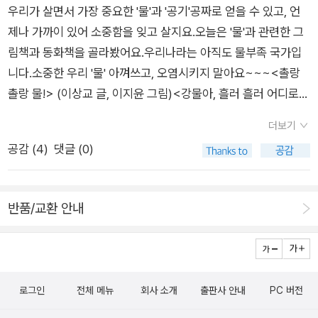
합니다.먹을 물도 모자라는 데 씻을 수는 더더욱 없겠지요. 기린
우리가 살면서 가장 중요한 '물'과 '공기'공짜로 얻을 수 있고, 언
움이 된다고 생각합니다.부모님들이 곁에서 조금의 조언과 팁을
의 오줌에 몸을 식히고 씻어요. 물 부족 때문에 하루에 약 3,000
제나 가까이 있어 소중함을 잊고 살지요.오늘은 '물'과 관련한 그
주시면 아마 아이들의 생각의 깊이가 더 폭이 넓어지고 마음의 울
명의 아프리카 어린이들이 목숨을 잃고 있다고 합니다.갑자기 눈
림책과 동화책을 골라봤어요.우리나라는 아직도 물부족 국가입
림도 많이 있으리라 생각되어요.
시울이 뜨거워지고 가슴이 떨리네요....책 속 맑음이는 수도꼭지
니다.소중한 우리 '물' 아껴쓰고, 오염시키지 말아요~~~<촐랑
를 잠그고..아리안이 사는 아프리카에 비가 내리게 해 달라고 기
촐랑 물!> (이상교 글, 이지윤 그림)<강물아, 흘러 흘러 어디로
도하며 일기를 씁니다.우리 아이들도 맑음이처럼 아프리카의 어
가니?> (신현수 글, 심가인 그림)<맑은 하늘, 이제 그만> (이욱
더보기
린이 친구들을 위한 마음을 갖고 물을 소중히, 자연을 소중히, 지
재 글, 그림)<물을 물로 볼 수 없는 세상> (이영란 글, 이리 그림)
구를 소중히 하길 바랍니다.이제 더이상 물 부족 문제는 아프리카
공감 (
4
)
댓글 (0)
<우리 집 욕실이 궁금해?> (크리스티나 립카 슈타르바워 글, 그
만의 문제가 아닐 겁니다.거창하지 않아도 좋습니다.우리도 물을
림)
아껴쓰고 깨끗하게 쓰는 일을 당장 시작해야겠어요. 아이들로 하
반품/교환 안내
여금 물부족 문제의 심각성을 깨닫게 해 주고..물의 소중함을 자
연스레 느끼게 해 주는 좋은 동화였습니다.^^
로그인
전체 메뉴
회사 소개
출판사 안내
PC 버전