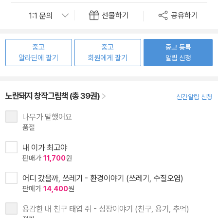
선물하기
공유하기
중고
중고
중고 등록
알라딘에 팔기
회원에게 팔기
알림 신청
노란돼지 창작그림책 (총 39권)
신간알림 신청
나무가 말했어요
품절
내 이가 최고야
판매가
11,700
원
어디 갔을까, 쓰레기 - 환경이야기 (쓰레기, 수질오염)
판매가
14,400
원
용감한 내 친구 태엽 쥐 - 성장이야기 (친구, 용기, 추억)