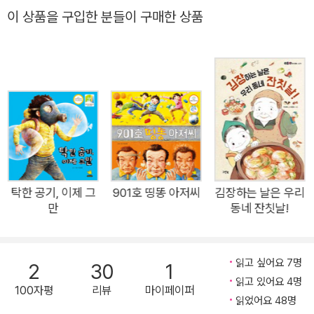
의 물 부족 문제를 아이들의 눈높이로 해결하는 나비효과를 기대
이 상품을 구입한 분들이 구매한 상품
하며! 지구촌의 심각한 환경문제를 담백하게 그림책으로 풀어낸
《맑은 하늘, 이제 그만》은 이웃마을과 전쟁을 하면서까지 우물을
지켜내야 하는 아프리카 수단의 물 부족 현실을 적나라하게 소개
합니다. 아무 생각 없이 물을 사용하며 지내는 대한민국의 맑음이
가족과는 달리, 식수를 얻기 위해 이글거리는 태양 아래 먼지가
풀풀 날리는 사막을 가로질러 웅덩이 물을 길어 나르는 아프리카
수단 아리안 남매의 대조적인 삶! 맑음이가 콸콸콸 물을 흘려보내
며 양치를 하는 바로 그때에, 아리안 남매는 물을 긷느라 지친 몸
을 기린의 오줌으로 식히고 있습니다. 지구 건너편에 있는 아프리
탁한 공기, 이제 그
901호 띵똥 아저씨
김장하는 날은 우리
만
동네 잔칫날!
카 지역의 물 부족이 얼마나 심각한지를 실감하고 지구촌의 환경
문제에 관심을 가지는 단초역할을 할 의미 있는 책입니다. 저학년
을 대상으로 하는 창작 그림책이지만 결코 그 생각의 깊이는 얕지
읽고 싶어요 7명
2
30
1
않습니다. TV 다큐멘터리로부터 시작된 이야기는 사실감을 높여
읽고 있어요 4명
100자평
리뷰
마이페이퍼
주고, 생각이 자라고 변화되는 주인공을 따라가다 보면 어느새 꼬
읽었어요 48명
마 환경운동가로 성장한 맑음이를 만날 수 있습니다. 물의 소중함