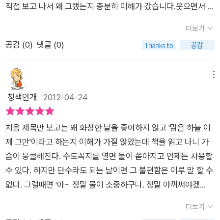
에 기린 다리 밑에 머리를 숙이고 있는 다리안의 모습에 가슴이
직접 보고 나서 왜 그랬는지 충분히 이해가 갔습니다.웃으면서 이
을 느낄 수 있는 책이었어요~^^
날에도 세차를 하는 아빠, 수도꼭지에서 물이 떨어지지만 텔레비
뭉클하기도 합니다. 이욱재 작가님은 실제로, 아프리카의 물 부
야기는 했지만 굉장히 진지했던 그 배우의 모습.왜 그 이전의 삶
젼을 보는 것이 더 중요하니까 나중에 하겠다는 맘으로 물 걱정없
더보기
족 문제를 다룬 TV 프로그램을 보는데 물이 똑, 똑, 똑, 떨어지는
에서 변화했는지 충분히 공감이 되었습니다.굉장히 많은 아이들
이 살고 있는 여덟 살 맑음이. 동갑이지만 아프리카의 수단에
공감 (
0
)
댓글 (0)
소리가 나서 얼른 달려가 잠갔다고 합니다. 작가의 그런 경험과
과 결연도 하고, 부부가 낳은 아이 외에 가슴으로 낳은 두 아이까
서 이글거리를 태양 아래 사막을 가로 질러 더러워지는 물 웅덩이
자기 반성의 마음이 동화에서는 맑음이의 모습으로 전해지고 있
지 키우는 부부였는데요.이 방송 후 많은 사람들이 기부에 참여하
에서 물을 길어 나르는 아리안.물!!!!! 더러워진 물 때문에 소중한
습니다. 아리안의 눈물을 보고는, 맑음이 역시 황급히 부엌으로
고 결연을 했다는 기사들도 많이 나왔습니다.공중파의 위력은, 물
메뉴
친구를 잃어버린 아리안.물~~~ 물을 놓고 서로 차지하겠다고
달려 가는 군요. 그리고 빗물을 모아, 아리안에게 보내주려고 우
론 나쁜 점들도 있습니다만,이렇게 좋은 일들을 많이 퍼지게 하는
청색안개
2012-04-24
서로 인사하고 지내던 이웃 마을과 총과 칼을 겨누는 끔찍한 전
비를 입고 쪼그리고 앉았습니다. 물통을 조르르 나란히 세워놓고
긍정적인 면들도 무시 못하죠.저도 마음으로만 하던 일을 몇년전
쟁.. 집들은 불에 타고 많은 사람들이 목숨을 잃고. 아리안
는. 맑음이가 보여주고 있는 모습은, '불쌍하고 가난한 쟤들좀 어
부터 결연대신 기부만 했습니다.그러다 한명을 하고는 있는데요.
의 눈물을 보더니 맑음이는 벌떡 일어나 수도꼭지를 잠근다. 그리
처음 제목만 보고는 왜 화창한 날을 좋아하지 않고 '맑은 하늘 이
떻게 도와주자.'식의 온정주의도 아니고, '나는 그래도 편하게 물
이 방송을 보고 나니 더 해야겠단 생각을 해보았습니다.아이들과
고 비오는날 작은 컵부터 큰 양동이까지 꺼내 놓으며 물을 받으려
제 그만'이라고 하는지 이해가 가질 않았는데 책을 읽고 나니 가
걱정 없이 살 수 있는 나라에 태어났으니 얼마나 다행이야.'의 안
함께 시작해보려구요. 이 책을 다 본 지금, 저희 아이도 많은 생각
고 하는데 물이 빨리 채워지지 않아 맘이 조급한 맑음이... 저희
슴이 뭉클해진다. 수도꼭지를 열면 물이 쏟아지고 언제든 사용할
도의 태도도 아닙니다. 아리안의 고통에 공감하고 지구편 어딘가
을 했을테니까요.어린 친구가 눈물이 그렁그렁 표정으로 표지를
아이들은 아리안이 물을 길어오면서 만나는 기린.. 그 기린의 오
수 있다. 하지만 단수라도 되는 날이면 그 불편함은 이루 말 할 수
의 8살 동갑내기 친구의 고통을 조금이라도 나눠주고 싶다는 순
장식하고 있는 이 책.노란돼지에서 나온 여러 책들을 접했지만 이
줌으로 열을 식히는 모습을 보고 상당한 충격을 받은 것 같더라구
없다. 그럴때면 '아~ 정말 물이 소중하구나. 정말 아껴써야겠
수한 마음입니다.
런 느낌의 책은 또 달랐습니다.많은 마음을 한 표정에 담아 이야
요. 샤워하는 중 갑자기 그 그림이 기억났는지.. 수도꼭지를 잠그
다' 하면서도 며칠 지나면 도로 원점이 되어 버린다. 아이가 환경
기 하고 있는듯했어요...가슴에 어떤 울림을 주는 듯한 표정이 말
더보기
면서 이야기 하더라구요. '아리안을 위해 물을 아껴야 겠어. 아리
지킴이를 하면서 물의 소중함을 알게 되었고, 조금씩 실천하려고
이지요.8살 맑음이는 대한민국에 삽니다.펑펑 나오는 물로 양치