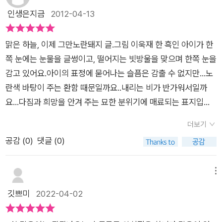
망한다. 누구의 문제가 아니라 우리 모두의 문제라는 것을 잊지
현실성이 있어서 더 두려운 이야기지만요.책을 다 읽고 독서록을
일도 이젠 습관처럼 되어버린지 오래인것 같네요.하지만 우리가
인생은지금
2012-04-13
말자.
작성해보았어요.비오는 날 물을 모으는 맑음이의 모습이 인상적
사는 세상엔 물이 부족해서 하루 꼬박 물을 길러 떠나는 아이들도
이었나봅니다.그리고 편지를 써보았지요.아들은 묻더라구요. 왜
있을뿐더러, 물이 없어 마시지도 못해 죽어가는 아이들도 있다는
맑은 하늘, 이제 그만노란돼지 글.그림 이욱재 한 흑인 아이가 한
표지의 아리안이 이런 표정을 지을수 밖에 없었는지....그리고 나
사실을 알고 있는지요?저 반대편의 아프리카 아이들에겐 물이
쪽 눈에는 눈물을 글썽이고, 떨어지는 빗방울을 맞으며 한쪽 눈을
서 대화를 많이 하고 시간을 가져보았답니다.살짝 토론 분위기도
부족해서 매일 삐적 말라 죽어가고, 심지어 하늘에서 내리는 물이
감고 있어요.아이의 표정에 묻어나는 슬픔은 감출 수 없지만...노
나더라구요. 아이가 크니 이젠 이런 대화도 되더라구요~우리가
래도 바라는 심정과도 같다고말이지요.노란돼지의 15번째 창작
란색 바탕이 주는 환함 때문일까요..내리는 비가 반가워서일까
살고 있는 지구의 환경 문제는 이제 오늘 내일의 일이 아닙니다.
그림책 맑은 하늘, 이제그만!노란색 책표지에 아프리카 아이가 물
요...다짐과 희망을 안겨 주는 묘한 분위기에 매료되는 표지입니
갈수록 온난화 현상이 심해지고 북극의 얼음이 녹아 내리고 이젠
방울 톡 이마에 떨어지며 눈물은 그렁거리는 삐쩍 마른 아이를 발
다. '맑은 하늘, 이제 그만'은 물의 오염과 부족이라는 지구촌 환경
남극까지 오존이 뚫리는 악한 상황이 계속 이어지고 있습니다.그
견 할 수 있어요.왠지 무언가를 간절히 바라는 아이의 표정과도
더보기
이야기를 다루고 있어요.요즘은 환경문제를 다루는 유아동 책들
런 상황이 결국 인간의 생존을 위협하는 수준까지 올라온 것이지
같죠?내가 살고 있는 우리집의 일상처럼 맑음이네 집과 아프리
공감 (
0
)
댓글 (0)
도 많이 나오고들 있기 때문에 지금껏 여러 권 아이들과 읽어 보
요.서로 죽고 죽이는 전쟁이라는 참혹한 일들이 벌어지고요.한쪽
카에 먹는 물조차 부족한 아리안.지구 저편의 같은 나이의 친구이
았었지만..이 책처럼 마음을 움직이고 행동을 변화시키게 해 주는
에선 너무나 아무런 걱정없이 맘껏 즐기고 누리며 살지만 또 다른
지만 서로 상반된 모습을 보여주고 있어요.왠지 우리에게 풍족하
책은 없었던 것 같아요. 우리는 물이 주는 고마움을 잊어 버리고,
메뉴
한쪽에선 정말 정반대의 삶을 살고 있는 모습을 이 책에서는 같은
고 여유가 있는 생활 모습,하물며, 집 식구들 조차 마구 쓰고, 생
소중한 물을 마구 쓰고..심지어 더럽히기까지 하고 있어요.나중에
깃쁘미
2022-04-02
나이의 친구들을 비교하면서 보여주고 있습니다.지금 우리가 살
각없이 쓰는 물, 그냥 무심코 안잠긴 수도꼭지의 물방울 조차도
물이 부족해지거나 아예 없어져 버린다면 그때면 깨닫게 될까
고 있는 삶에 감사의 마음을 느낌과 동시에 다른 친구들을 생각해
소소하게 느껴질 때가 많아요.아프리카에 사는 아리안에겐 물은
요??깨끗한 물을 마시고, 사용하는 우리들은..그렇게 일상 속에