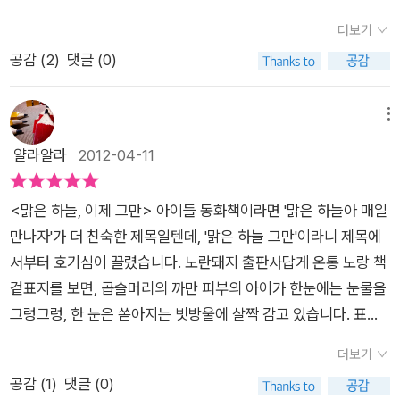
물로 거품을 가득 내어 설거지를 하면서 기분이 좋아진대요.아빠
더보기
는 콸콸 나오는 수돗물로 보물 1호 자동차를 세차하곤 흐뭇해하
공감 (
2
)
댓글 (0)
신답니다. 아프리카 수단의 아리안, 여덟살.학교에 가는 대신 다
리안 오빠와 함께 가족이 먹을 물을 뜨러 걸어서 3시간 넘게 걸리
는 웅덩이까지 가요.이웃마을 아이들이 좋은 쪽에서 물을 못 뜨게
메뉴
하네요.더러운 웅덩이지만, 이런 웅덩이라도 있는 것이 얼마나 감
얄라알라
2012-04-11
사한지 몰라. 그리고 아리안과 다리안의 머리에 연노란 물?을 쏟
아붓는 그림이 나왔어요.물도 귀한데 어찌 머리를 감을까, 힘들겠
<맑은 하늘, 이제 그만> 아이들 동화책이라면 '맑은 하늘아 매일
다 하고 있던 차에 다음 그림을 보고 숨이 턱 막혔답니다.집으로
만나자'가 더 친숙한 제목일텐데, '맑은 하늘 그만'이라니 제목에
가는 세시간의 긴 여행동안 다빠이라는 고마운 친구라는 이름을
서부터 호기심이 끌렸습니다. 노란돼지 출판사답게 온통 노랑 책
붙인 기름의 오줌으로 머리를 식히는 것이었죠. 오염된 물을 마신
겉표지를 보면, 곱슬머리의 까만 피부의 아이가 한눈에는 눈물을
단짝 친구 수메른은 하늘나라로 떠나버렸어요.더러운 웅덩이물
그렁그렁, 한 눈은 쏟아지는 빗방울에 살짝 감고 있습니다. 표정
을 깨끗이 걸러낼수도 없이 그냥 마셨던 거예요.그렇게 물이 부족
이 묘합니다. 이 함축적인 아이의 표정에 이욱재 작가님이 전하고
한 나라도 있는데, 세상 어딘가 물이 부족한 나라가 있단 말은 들
더보기
싶어하는 메세지가 역시나 함축되어 있는 듯 합니다. 작가의 글을
었는데, 막상 아이들 그림책으로 보고 나니 더욱 가슴이 먹먹해지
공감 (
1
)
댓글 (0)
보니, 어느날 TV 채널을 이리 저리 돌리다가, 아프리카의 물부족