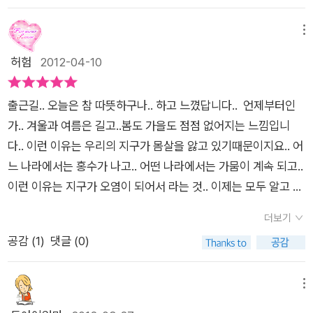
네요. 콸콸콸..그리고 티브이를 보는 동안에도 똑똑 떨어지던 수
문제를 다룬 프로그램을 보고 충격을 받아서 이 동화를 구상하게
돗물의 물.우리가 물처럼 쓰듯 이라는 말처럼 쓰고 있는 이 물들
되었답니다. 대단한 환경 운동가는 아니지만, 작가는 작은 실천들
메뉴
이 언제까지 이렇게 풍요로울 수 있을까요.사실 우리나라는 벌써
을 통해 환경 사랑의 정신을 공유하고, 아프리카 대륙의 기아와
허험
2012-04-10
물 부족국가 대열에 들어섰다고 하는데 말입니다. 충격을 받은 맑
물부족 고통을 함께 나누기를 기대하고 있다고 하네요. 즉, '나비
음이가 빗물을 모으려 합니다.일기를 쓰다 잠이 들었어요.내가 아
효과'이지요. 작가의 이런 염원을 염두하면서 아이와 함께 읽었습
껴쓰는 만큼 아리안이 사는 동네에 비가 내리도록 해주세요맑은
출근길.. 오늘은 참 따뜻하구나.. 하고 느꼈답니다.. 언제부터인
니다. 책표지를 넘기면 제일 먼저 파란 하늘 그림이 나옵니다.
하늘, 이제 그만 꼭 들어주세요. 정말 눈물이 나네요.아이와 함께
가.. 겨울과 여름은 길고..봄도 가을도 점점 없어지는 느낌입니
그리고 책장을 덮을 즈음, 그 파란 하늘에는 먹구름이 끼고 비가
읽으며, 그래서 울 아들이 물 갖고 장난치고 그러면 안되는거야.
다.. 이런 이유는 우리의 지구가 몸살을 앓고 있기때문이지요.. 어
주루룩 내립니다. <맑은 하늘, 이제 그만>을 읽은 독자라면, 오
누구는 먹을 물도 없어서 세시간을 걸어다니며 기린 오줌으로 머
느 나라에서는 홍수가 나고.. 어떤 나라에서는 가뭄이 계속 되고..
히려 이런 먹구름에 미소를 띨지 모르겠습니다. 맑고 깨끗한 물이
리를 식힌다잖니.하고 말을 해주었지만 아직 어린 42개월 아들
이런 이유는 지구가 오염이 되어서 라는 것.. 이제는 모두 알고 있
간절한 수단의 8살 소녀 아리안이 이 비에 얼마나 함박 웃음 지을
은 크게 와닿지는 않나봅니다. 정말 속상하고 가슴아픈 이야긴데
지요..하지만 절실하게 느끼지 못하는 우리의 생활로.. 지구의 이
지 상상될테니까요. 이욱재 작가님은 지구촌 환경 재앙 문제가
더보기
말이죠. 우리 아이가 조금만 조금만 더 크면 아리안의 이야기를
상현상은 더욱 심화 되고 있습니다..우리가 그토록 바라는 맑은
'남의 이야기, 먼나라 이야기'가 아니라 지구촌 모든 이들의 공통
공감 (
1
)
댓글 (0)
이해할 수 있겠지요?우리가 물 쓰듯. 물을 낭비하면 안된다는 것
하늘을... 왜.. 그만 했으면 할까요? 너의 눈물을 가슴에 세길께..
의 생존의 문제이자, 서로 얽혀있기에 서로 도우며 풀어내야 할
을 말입니다.엄마인 저 역시 콸콸 수돗물을 틀고 설거지를 하고,
표지의 슬픈 눈동자를 가진 아이는 아프리카에 살고 있는 다리안
과업임을 효과적인 이야기 장치로 보여줍니다. 바로 '물 펑펑나지
물을 틀고 손을 씻기에 반성이 되었네요.앞으론 좀더 지각있게 물
입니다..아래의 열심히 양치질을 하고 있는 아이는 대한민국에 사
메뉴
물값싸지, 물 아껴쓸 필요조차 못느끼게 풍요한 대한민국의 8살
을 아껴 써야겠어요
는 맑음이 이지요..맑음이는 깨끗하게 이를 잘 닦는 다고 칭찬을