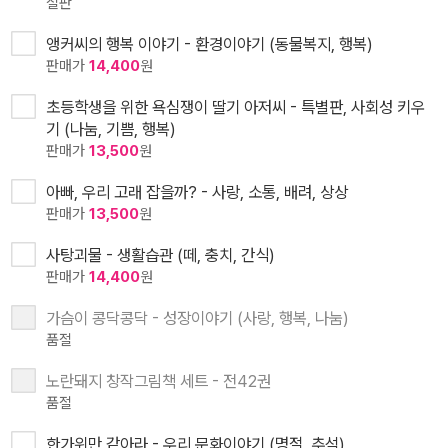
절판
앵커씨의 행복 이야기 - 환경이야기 (동물복지, 행복)
판매가
14,400
원
초등학생을 위한 욕심쟁이 딸기 아저씨 - 특별판, 사회성 키우
기 (나눔, 기쁨, 행복)
판매가
13,500
원
아빠, 우리 고래 잡을까? - 사랑, 소통, 배려, 상상
판매가
13,500
원
사탕괴물 - 생활습관 (떼, 충치, 간식)
판매가
14,400
원
가슴이 콩닥콩닥 - 성장이야기 (사랑, 행복, 나눔)
품절
노란돼지 창작그림책 세트 - 전42권
품절
한가위만 같아라 - 우리 문화이야기 (명절, 추석)