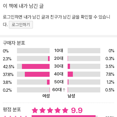
이 책에 내가 남긴 글
을 모르던 아이에서 수단의 아리안과 그 마을을 걱정하며 빗물을
받는 맑음이는 이미 공동체 의식을 실천하는 멋진 지구촌 환경운
로그인하면 내가 남긴 글과 친구가 남긴 글을 확인할 수 있습니
동가입니다. 대한민국에, 아시아에, 지구촌 곳곳에 더 많은 맑음
다.
로그인하기
이가 나오기를 기대하며 강추합니다. (책 속 부록 _ 아프리카 수
단 정보)
구매자 분포
10대
0%
0%
20대
0.3%
2.3%
30대
3.5%
42.5%
40대
7.8%
37.8%
50대
1.2%
3.8%
60대
0.5%
0.2%
여성
남성
9.9
평점 분포