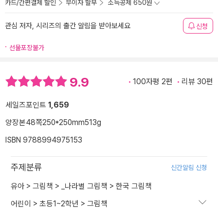
카드/간편결제 할인
무이자 할부
소득공제 650원
관심 저자, 시리즈의 출간 알림을 받아보세요
신청
선물포장불가
9.9
100자평 2편
리뷰 30편
세일즈포인트
1,659
양장본
48쪽
250*250mm
513g
ISBN 9788994975153
주제분류
신간알림 신청
유아
>
그림책
>
_나라별 그림책
>
한국 그림책
어린이
>
초등1~2학년
>
그림책