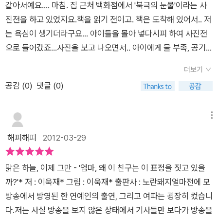
지구촌에는 물로 인해 분쟁이 일어 나고 있는 지역이 많이 있답니
같아서예요.... 마침. 집 근처 백화점에서 '북극의 눈물'이라는 사
참으로 강렬하고도 서사적입니다. 예를 들어, 수단 아리안의 마을
천차만별이지만 이름 있는 물은 정말이지 돈주고 꼭 사먹어야하
다..자세히 보면.. 데부분 강이 있는 곳이네요.. 서로 물을 차지하
진전을 하고 있었지요.책을 읽기 전이고. 책은 도착해 있어서.. 저
정경을 묘사한 이 한 장의 그림을 보면, 물부족으로 인해 사람들
는가 생각도한다 이런생각은 몇년전만해도 상상할수 없었던 일
기 위한.. 독후 일기.. 써 보자~공주님 7세 인지라 독후 일기를
는 욕심이 생기더라구요... 아이들을 몰아 넣다시피 하여 사진전
이 죽어나가고 서로 싸우는 모습에 쩍쩍 갈라져나가게 아픈 아리
인데지금 우린 현실은 물부족 국가이다 곧 우리도 물때문에 전쟁
자주 쓰는 편은 아닙니다.. 허나.. 맑은 하늘 이제 그만은정말 마
으로 들어갔죠...사진을 보고 나오면서.. 아이에게 물 부족, 공기
안의 마음을 보는 듯 합니다. 7세 아들은 땅이 처참할 만치 가뭄
아닌 전쟁을 치루게 될지도 모른다 아들녀석 이책을 읽은후 물을
음에 세겨야 하는 내용인지라.. 다시 한번 내용을 되세기고자 활
의 오염, 지구의 온난화, 지구에 쌓이고만 있는 쓰레기, 멸종해 가
으로 갈라진 장면은 처음 보는지라, 제가 마른 지점토를 예를 들
좀더 야껴쓰는 방법을 생각 해보고 빗물을 모아 아프리카 수단으
더보기
동해 보았어요..가장 인상에 남았던 장면과 쓰고 싶은 내용을 간
는 동물, 그리고 아프리카의 부족들의 삶에 대해 이야기했지요.뭐
어 설명을 해주어야 했습니다. 저는 다음의 두 페이지에서 이욱재
로 물을 보내는 방법을 생각하고 발명해보겠노라고 큰소리를 친
공감 (
0
)
댓글 (0)
단하게 쓰라고 했지요.. 공주님은 다리안과 오빠가 함께 물을 뜨
~ 그렇다고 유창한 이야기는 아니예요.시작은 사람들이 편하고
작가님의 기발한 장치를 또 발견했습니다. 쉽게 말하면 반전이라
다 아이들이 생각이 바뀌고 어른이 되어 그생각이 바뀌지 않고 신
러 가는 것이 인상적이었다네요..다린안과 오빠를 그리고.. 맑음
자 함부로 쓰고 있는 물, 쓰고 버리는 쓰레기로 물과 공기의 오염
고 해야 하나. 그래서 더 아리안이 겪을 참혹한 현실이 가슴 아프
념대로 살다보면 아프리카수단에도 우리나라에도 이렇게 슬픈
이처럼 하나님께 기도글을 쓰셨어요..수단에 물비를 보내주세요.
의 시작으로 지구의 온난화, 멸종해 가는 동물, 사막화 되어가는
메뉴
게 다가옵니다. 물을 길러 3시간 왕복 맨발로 걷던 아리안의 오
일은 벌어지지 않을것 같다
진짜로 보내주세요. 라고 말이지요.. 물을 아껴써야 하는 것은..
지구,, 부족한 물.. 이렇게 이야기가 이어지고 사진전도 그렇게 되
해피해피
2012-03-29
빠 다리안, 갑자기 땡볕 하늘에서 물줄기가 꼬마의 머리 위로 한
단순히 사용료를 적게 내기 위해서 만은 아닙니다..물은 우리에게
어 있었기 때문이예요..그렇지만 설명이 너무나 길었는지.. 아이
줄기 시원하게 쏟아집니다. '엇, 어디서 물이 났지?' 다음 장에서
없어서는 안 되는 것이고.. 그것을 아끼고 사랑해하 하기 때문입
의 표정이 심상치 않다..ㅋㅋ(사진으로 보이나요? 이크..)물을 뜨
그 의문은, 슬픈 끄덕거림으로 바뀝니다. 몇 시간 내 뙤약볕 아래
맑은 하늘, 이제 그만 - '엄마, 왜 이 친구는 이 표정을 짓고 있을
니다..물이 없다면.. 사람은 며칠을 살 수 있을까요?지구가 병들
러 가는 소녀의 모습.... 그리고 집에 와서 책을 읽고. 아이에게 아
서 걷다가 일사병 걸릴 염려가 있는 상황에서 기린의 오줌은 큰
까?'* 저 : 이욱재* 그림 : 이욱재* 출판사 : 노란돼지얼마전에 모
어.. 우리나라도 땅이 쩍쩍 갈라지면.. 우리 아이들도 다리안처럼
까 봤던 사진전 이야기 꺼냈더니.. 알았다는 표정과 함께 짜증의
냉각수의 역할을 한다고 합니다. 자연과 공존하고 환경을 최대 활
방송에서 방영된 한 연예인의 출연, 그리고 여파는 굉장히 컸습니
물을 뜨러다녀야 할 지도 모릅니다.. 우리 모두.. 다리안의 눈물을
얼굴이..ㅋㅋ 싫다는 것 집어 넣더니. 이런 부작용이...ㅋㅋㅋ 아
용하는 아리안과 다리안의 모습에 존경의 마음마저 들지만, 동시
다.저는 사실 방송을 보지 않은 상태에서 기사들만 보다가 방송을
가슴에 세겨야지 싶습니다..너무 좋은 내용의 책이었고.. 많은 것
주 많은 세제를 사용해 깨끗하고 깔끔한 엄마, 비가 올 것 같은