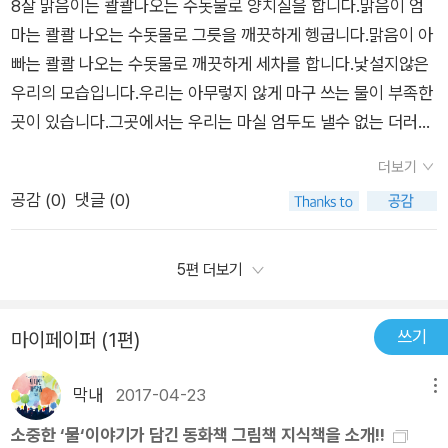
볼 수 있는 아주 의미있는 시간을 가질 수 있는 책입니다.먹은 것
오늘을 이어가는 생명의 한줄기와도 같은 물이랍니다.또한 심각
8살 맑음이는 콸콸나오는 수돗물로 양치질을 합니다.맑음이 엄
서 물의 소중함과 고마움을 망각하고 살고 있는 것 같아요.그러다
이 없어서, 파리가 얼굴에 알을 까고 앉아있어도 쫒을 힘이 없어
하게는 이웃들끼리도 생존을 위한 본능을 위해 싸우게 되고,살기
마는 콸콸 나오는 수돗물로 그릇을 깨끗하게 헹굽니다.맑음이 아
가끔 TV에서 나오는 아프리카의 물 부족 환경을 보기라도 하면
그냥 있는 다는 아이들.우리가 보내는 작은 돈이 그들에게는 한달
위한 몸부림인지도 모르는지요. 서로 상반되는 이미지와 이야기
빠는 콸콸 나오는 수돗물로 깨끗하게 세차를 합니다.낯설지않은
뜨끔~하는 마음이 들고...이 글을 쓴 작가도 그랬다고 합니다.TV
치 식사가 되고 온 가족이 사는 힘이 된다고 합니다.열 네살 어린
전개, 물의 소중함을 일깨워주고, 그림을 통해 세상을 더불어 살
우리의 모습입니다.우리는 아무렇지 않게 마구 쓰는 물이 부족한
에서 메마른 아프리카의 물 부족 문제를 시청하다 주방에서 똑,
소녀가 자신의 집안의 전 재산의 반을 아프리카의 한 나라에 기부
아가는 우리 아이들에게지구촌의 이야기, 물부족에 관한 이야기
곳이 있습니다.그곳에서는 우리는 마실 엄두도 낼수 없는 더러운
똑, 똑 물이 떨어지는 소리를 들었다구요..그리고는 물의 소중함
하여 기관을 세운 다른 나라의 이야기를 읽은지가 좀 되었는데 그
는 남의 이야기가 아닌, 우리가 꼭 알고 함께 해야할 문제인것만
물을 구하기위해 먼길을 가는 아이들이 있습니다.웅덩이의 물이
을 깨닫게 되었다고 말이예요... 아이와 저는 작가가 쓴 이 책을
더보기
생각도 다시 납니다.아직 그래도 세상은 살만합니다.진정한 삶의
은 분명했답니다.세계 인구의 5명 중 1명이 식수난으로 심각한게
점점 더러워지는 것 같아.그래도 이런 웅덩이라도 있는 것이 얼마
보고 뜨끔~했고...깨닫게 되었습니다.TV가 주는 생생한 물 부족
공감 (
0
)
댓글 (0)
가치를 추구하는 이들이 곳곳에 있기 때문입니다. 하지만, 이는
우리 지구의 현실이며,내가 살고 있는 지구인으로 물을 얼마나 효
나 감사한지 몰라.-본문중에서 더러운 물을 먹고 병에 걸려 죽는
현장보다 그 심각함이 더 절실하게 다가왔어요.맑음이 엄마는 수
개개인이 다 이뤄낼 수 있는 일들은 아닐지 모릅니다.국가별로,
율적으로 사용하고 아껴쓰느냐가 중요한가를 알려주었답니다.매
아이들과 물을 얻기위한 전쟁으로 죽어가는 사람들.물을 아끼기
돗물을 콸콸 틀어 놓고 전화를 하십니다.이 장면에서 나도 이런
또 세계적으로 협력해야 보다 더 적극적인 결과들을 도출할 수 있
년 우리의 농촌에서도 농사를 짓는데 차질이 생기고, 물부족으로
위해 기린의 소변으로 더위를 식히는 모습은 너무나 충격이었습
5편 더보기
적이 있었겠지..정말 저러면 안되겠구나..하는 마음이 절로 생겨
을 것입니다.그때까지라도 우리는 각자 이들을 도울 수 있는 방법
하나둘 생겨나는 문제도 이젠 등한시 해서는 안될 문제가 아닌가
니다.내가 당연한듯 누리고 있는 것들에 대한 감사와 그동안 무심
부끄러워졌어요. 아프리카 수단의 8살 소녀 아리안은 오빠 다리
을 찾아야겠죠.우리네 아이들도 이제 알 것입니다.알았으니 이제
싶어요. 우리가 아낀 물한방울의 소중함, 이웃에겐 물 한방울로
하게 행동했던 것들에 대한 반성을 하게 합니다.물의 소중함과 지
쓰기
안과 함께 웅덩이가 있는 곳으로 물을 뜨러 갑니다.뙤약볕 아래 3
마이페이퍼 (1편)
도울 수 있는 방법을 생각하고 고민하는 자세로 넘어가야겠죠.스
인해, 생명의 원천이면서 고마움과 소중함을 일깨워줄 때가 아닌
구의 환경문제에 대해 생각해 볼 수 있는 그림책입니다.*세계 물
시간 넘게 걸어서 말이지요.이웃 마을 아이들과 물 때문에 다툼을
스로 아리안을, 또 아리안 같은 친구들을 도울 수 있는 방법을 찾
가 싶었답니다.책에서 펼쳐보이지 못한 그림과 글로 꼭 한 번쯤
의 날 기념이벤트에 당첨되어 출판사로부터 책을 제공받아 작성
막내
2017-04-23
메뉴
벌이고 겨우 얻은 물을 가져오며...그나마 더러운 웅덩이 물이라
기를 기대해봅니다.또, 생활습관도 좀 변경되지 않을까 합니다.도
읽고 생각해봐야할 그림책이었답니다.
한 주관적인 글입니다.
도 있다는 것에 감사합니다.그리고 기린 다빠이의 오줌에도 감사
소중한 ‘물‘이야기가 담긴 동화책 그림책 지식책을 소개!!
울 수 있는 부분은 도와야죠.초등 저학년 아이들이 보면 많은 도