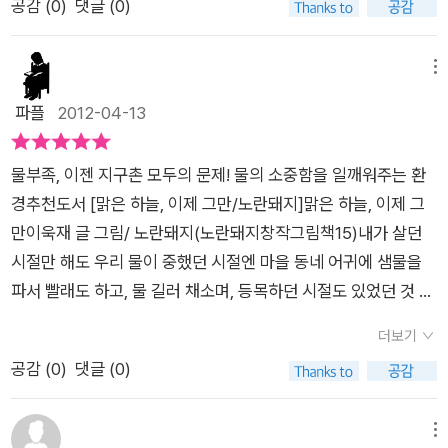
공감 (
0
)
댓글 (0)
안도 나랑 같이 샤워하면 좋을텐데..'
노력중이다. '맑은 하늘, 이제 그만'은 지구촌의 심각한 환경 문제
질도 하고 엄마는 설겆이 아빠는 차 청소를 하시지요.수도꼭지서
를 다루고 있다. 여기에선 아무 생각 없이 물을 사용하고 있지만
물이 떨어지는 소리가 들리지만, 온 가족은 TV 시청이 우선이라
지구촌 다른 곳에서는 우물을 지켜내기 위해 서로 전쟁을 벌인
메뉴
그냥 무시합니다.8살 수리안은 아프리카에 삽니다.학교 가는 대
다. 물을 아껴쓰라고 잔소리를 하지 않아도 이 그림책은 많은 이
파플
2012-04-13
신 오빠랑 물을 뜨러 3시간도 넘는 거리를 걸어갑니다.물 때문에
야기를 하고 있다. 그저 지구촌 다른 곳을 보여주는 것만으로도
사람들과 싸우고,그 물조차 점점 더러워져 그 물은 마시고 아이들
더 큰 울림으로 뭉클한 감동을 준다. 왠지 눈물이 날 것 같다. 단
이 죽고,물 대신 기린의 오줌으로 씻어 더운 열기를 가라앉히고,
물부족, 이젠 지구촌 모두의 문제! 물의 소중함을 일깨워주는 환
비가 아프리카를 촉촉하게 적셔 주었으면 좋겠다. 우리 또한 가만
결국 전쟁까지 이르렀습니다. 서로 죽고 죽이는 전쟁이 일어났어
경추천도서 [맑은 하늘, 이제 그만/노란돼지]맑은 하늘, 이제 그
히 있어서는 안 된다. 환경 문제에 관심을 기울이고, 우리가 할 수
요.맑음이는 이 모습을 보고 당장 어디론가 달려갑니다.그리고 아
만이욱재 글 그림/ 노란돼지(노란돼지창작그림책15)내가 살던
있는 것들을 찾아보자. 환경 지킴이가 되는 것은 결코 어려운 일
리안에게 편지를 써요.어떤 내용이었을까요?아프리카의 수단이
시절만 해도 우리 물이 중했던 시절엔 마을 동네 어귀에 샘물을
이 아니다. 단지 그런 노력을 기울이지 않기 때문이다. 나를 위해,
라는 나라가 책 마지막 페이지에 소개되어 있습니다.그리고 전 세
파서 빨래도 하고, 물 길러 채소며, 등목하던 시절도 있었던 것 같
아이를 위한 작은 실천이 세상을 달라지게 한다. 그런 노력들이
계적으로 일어나는 물 분쟁 지역을 표시하고 있어요.인도, 아프리
아요. 수도 공급이 된 것도 얼마 안된 일이고, 우리가 살고 있는
우리가 함께 살아가는 지구에 영향을 끼친다. 그림책을 통해서 아
더보기
카, 중동 아시아, 중국 등 많은 나라들이 전쟁을 하고 있는데 그
이 세대들에겐 물은 풍족하게 먹고 마시는 물쯤으로 여겨지고 있
이와 함께 환경에 대해 생각해 볼 수 있는 의미있는 시간이 되었
공감 (
0
)
댓글 (0)
원인이 바로 물 때문입니다.우리 나라도 그런 이야기가 나옵니다.
지요.내가 매일 빨래 하는일, 매일 설거지 하는 일, 한번 더 헹구
다. 내일 비 소식이 있는데 아프리카에도 단비가 내렸으면 좋겠
지금이야 괜찮지만 언젠가는 이렇게 될지 모른다고요.아마 전 세
고, 한번 더 깨끗이 하는 일상이 된지 오래고,우리 아이나 나나,
다. 우리의 작은 실천들이 이웃에게 좋은 영향을 줄 수 있기를 희
계가 분쟁 지역이 될 날도 오지 않을까요? 암울하지만 왠지 너무
물을 틀어 세수하고, 양치하는것, 심지어 화장실 콸콸 물내리는
메뉴