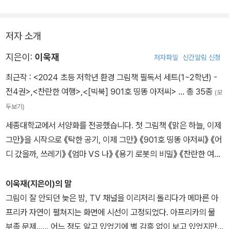
막을 가로질러 웅덩이 물을 길어 나르는 아프리카 수단 아리안 남매
의 대조적인 삶을 그리고 있다.
저자 소개
지은이:
이욱재
저자파일
신간알림 신청
최근작 :
<2024 초등 저학년 환경 그림책 필독서 세트(1~2학년) -
전4권>
,
<찬란한 여행>
,
<[빅북] 901호 띵똥 아저씨>
… 총 35종
(모
두보기)
세종대학교에서 서양화를 전공했습니다. 첫 그림책 《맑은 하늘, 이제
그만》을 시작으로 《탁한 공기, 이제 그만》 《901호 띵똥 아저씨》 《어
디 갔을까, 쓰레기》 《엄마 VS 나》 《용기 로봇의 비밀》 《찬란한 여
행》 등을 쓰고 그렸습니다. 《찬란한 여행》 은 2025 볼로냐 라가치상
어메이징 북쉘프 지속가능성 부문으로 선정되었습니다. 그림 한 장
이욱재(지은이)의 말
한 장에 건강한 고민과 감동을 담기 위해 모든 노력을 다하고 있습니
그림이 잘 안되던 늦은 밤, TV 채널을 이리저리 돌리다가 메마른 아
다.
프리카 자연이 펼쳐지는 화면에 시선이 고정되었다. 아프리카의 물
부족 문제…… 어느 정도 알고 있었기에 별 감흥 없이 보고 있었지만,