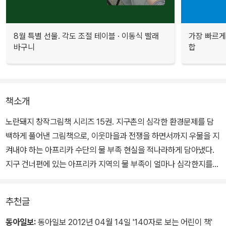
8월 특별 선물. 각도 조절 테이블 · 이동식 빨래
가장 빠르게
바구니
합
책소개
노란돼지 창작그림책 시리즈 15권. 지구촌의 심각한 환경문제를 담
백하게 풀어낸 그림책으로, 이웃마을과 전쟁을 하면서까지 우물을 지
켜내야 하는 아프리카 수단의 물 부족 현실을 적나라하게 담아냈다.
지구 건너편에 있는 아프리카 지역의 물 부족이 얼마나 심각한지를
실감하고 지구촌의 환경문제에 관심을 가지도록 이끌어 준다.
추천글
아무 생각 없이 물을 사용하며 지내는 대한민국의 맑음이 가족과는
달리, 식수를 얻기 위해 이글거리는 태양 아래 먼지가 풀풀 날리는 사
동아일보:
동아일보 2012년 04월 14일 '140자로 보는 어린이 책'