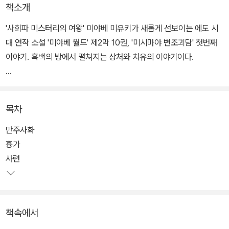
책소개
'사회파 미스터리의 여왕' 미야베 미유키가 새롭게 선보이는 에도 시
대 연작 소설 '미야베 월드' 제2막 10권, '미시마야 변조괴담' 첫번째
이야기. 흑백의 방에서 펼쳐지는 상처와 치유의 이야기이다.
때는 일본의 에도 시대, 풍물이 번성한 상인의 시대이다. 그중에서도
간다 미시마초에 자리 잡은 주머니 가게 미시마야는 화려하고도 독특
목차
한 모양새의 주머니로 에도 풍류인들의 마음을 사로잡았다. 그러나
화려한 주머니와는 달리, 이곳에는 가슴속에 크나큰 상처를 간직하고
만주사화
자신만의 세계에 갇혀 지내는 소녀가 있다. 소녀의 이름은 오치카. 미
흉가
시마야의 주인장, 이헤에의 조카딸이다.
사련
어느 날, 주인 이헤에가 급한 용무로 자리를 비운 사이에 이헤에와 바
둑을 두고 싶다며 손님이 찾아온다. 오치카는 어쩔 수 없이 숙부를 대
책속에서
신하여, 숙부가 바둑을 두는 '흑백의 방'에서 손님을 맞이한다. 비슷한
사람은 서로를 알아보는 법. 손님 도키치 역시 남에게는 말할 수 없는