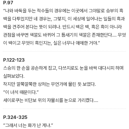
P.97
아픈 과거를 간직한 사내였다. 도키치는 그 자리에서 오치카에게 자
“나와 바둑을 두는 적수들의 경우에는 이곳에서 그야말로 승부의 흑
신의 이야기를 들려준다.
백을 다투었지만 네 경우는, 그렇지, 이 세상에 일어나는 일들의 흑과
백을 견주어 본다는 뜻이 되려나. 반드시 백은 백, 흑은 흑이 아니라
도키치의 이야기를 들으며 오치카는 깨닫는다. '세상에는 온갖 불행
관점을 바꾸면 색깔도 바뀌어 그 틈새기의 색깔은 존재한단다…. 무엇
이 있다. 갖가지 종류의 죄와 벌이 있다. 각각의 속죄가 있다. 어둠을
이 백이고 무엇이 흑인지는, 실은 너무나 애매한 거야.”
껴안고 있는 사람은 나 혼자가 아니다.' 그러한 조카의 변화를 눈치 챈
이헤에는 오치카를 위해 새로운 일을 궁리한다. '흑백의 방'에 이야깃
P.122-123
거리를 가진 손님을 초대해 괴담 대회를 여는 것이다. 그 이야기를 듣
스승의 한 손을 공손하게 잡고, 다쓰지로도 눈을 바싹 대다시피 하며
는 사람은 오치카 한 사람이어야 한다.
살펴보았다.
작지만 깔쭉깔쭉한 상처는 무언가에 물린 듯 보였다.
“이 녀석 때문이다.”
세이로쿠는 비단보 위의 자물쇠를 눈으로 가리켰다.
“누가 만지작거리는 것이 싫은 게지.”
다쓰지로는 한순간 오싹해졌다. 하지만 우선은 웃어 보았다. “설마요
P.324-325
스승님, 자물쇠는 산 것이 아닙니다.”
“그래서 너는 화가 난 게냐.”