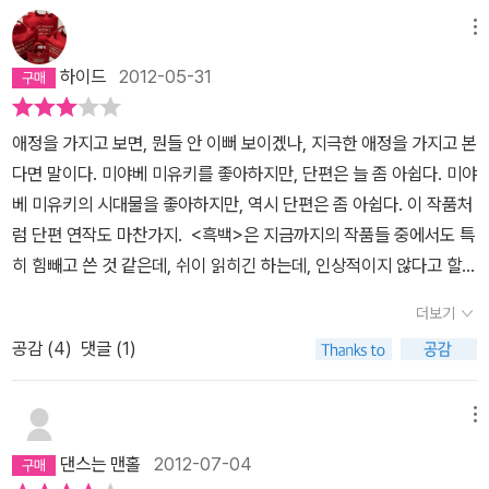
다루고 있는 주제를 정확하게 집어낸 것이 아닌가 싶다. 나는 미시마
야 시리즈 중에서 제일 늦게 출간된 <피리술사>로 미야베 월드 2막
메뉴
을 시작해서 역주행 중에 있다. 개인적으로 사무라이, 에도시대에 대
하이드
2012-05-31
한 관심이 많아서 그런지 미미 여사의 시대물 미스터리에 흠뻑 빠져
버렸다. <피리술사>를 읽으면서 그전 이야기들인 <흑백>과 <안주>
애정을 가지고 보면, 뭔들 안 이뻐 보이겠나, 지극한 애정을 가지고 본
를 읽어 보지 못해 자못 궁금한 점들이 몇 가지 있었는데, 시리즈의 시
다면 말이다. 미야베 미유키를 좋아하지만, 단편은 늘 좀 아쉽다. 미야
원이 되는 <흑백>을 통해 그런 궁금증들을 한방에 털어 버릴 수가 있
베 미유키의 시대물을 좋아하지만, 역시 단편은 좀 아쉽다. 이 작품처
었다. 본국에서도 미미 여사의 시대물이 인기가 있는지 지난여름, 소
럼 단편 연작도 마찬가지. <흑백>은 지금까지의 작품들 중에서도 특
설 <흑백>에 실린 다섯 개의 에피소드가 일본 NHK를 통해 5부작
히 힘빼고 쓴 것 같은데, 쉬이 읽히긴 하는데, 인상적이지 않다고 할
드라마로 영상화되었다고 한다. 이제 소설도 다 읽었으니 예의 드라
까, 읽고땡이라고 할까, 본의 아니게, 전작을 읽다보니, 전작주의.라고
마도 한 번 보고 싶어졌다. 특히 첫 번째 이야기로 등장하는 <만주사
더보기
해야할지는 모르겠지만, 전작주의를 권하고 싶지는 않은 이 애매한
화> 꽃이 어떻게 생겼나 싶었는데, 블로거들이 올려놓은 드라마 스틸
공감 (
4
)
댓글 (1)
마음. '흑과 백', '무엇이 희고 검은지는, 실은 너무나 애매하다' 라는
샷으로 고혹적이면서도 무언가 스토리를 담고 있을 것 같아 보이는
책소개의 문구는 흥미롭지만, 정작 책의 내용은 꿈보다 해석. 이번의
실물을 직접 볼 수가 있어 좋았다. 우선 미미 여사는 오치카 아가씨가
괴담물은 신선하지도 않고, 마무리는 오글거리고, 그닥 남는게 없다.
메뉴
어떤 사연(곧 알게 되지만 약혼자의 죽음) 때문에 에도에서 좀 떨어진
나는 이렇게 책소개 문구에 낚이면, 좀 분해. 다시 말하지만, 의미를
고향 가와사키 역참 마루센을 떠나 에도 간다 거리의 주머니가게 미
댄스는 맨홀
2012-07-04
두고, 지극한 애정을 가지고 본다면, 눈물을 쏟을지도 모르겠으나, 나