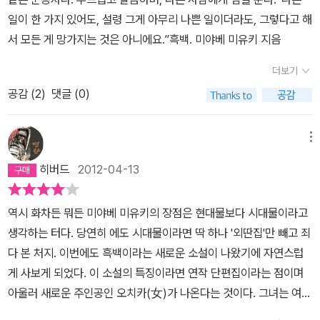
성정을 가지고 있지 않을까라는 타인/고용주의 시선이 두려워 돌아온
위해서 사람들을 모집한 것이다. 첫번째 손님 입장~ 만주사화에 관련
일이 한 가지 있어도, 설령 그게 아무리 나쁜 일이더라도, 그렇다고 해
형을 외면한 원죄는 만주사화의 원념으로 남게 된 것이다. 만주사화
된 이야기다. 무슨 일이든지 누가 더 이기적이고 나쁘다고 말할 수 없
서 모든 게 망가지는 것은 아니에요.”흑백. 미야베 미유키 지음
사건을 계기로 이헤에 숙부는 오치카가 벗어나지 못하고 있는 현실세
는 것이다. 다혈질의 형이 사람을 죽이게 되고 유배를 가서 돌아왔지
계의 고통을 잊을 수 있는 묘수를 하나 개발하게 된다. 그것은 바로 흑
만 가족 누구도 달가워하는 이가 없다. 이 이야기를 시작하는 중년의
더보기
백의 방에서 오치카가 변조괴담을 들려주고 싶어 하는 화자들의 고민
남자가 유배가서 돌아온 형의 막내동생이였다. 그 일이 일어나기 전
공감 (
2
)
댓글 (0)
상담을 하면서 자신을 되돌아보게 하고, 거짓과 진실을 꿰뚫어 보는
까지는 형은 아버지로써 그집의 가장역할을 하고 있었다. 누구보다
눈도 기르라는 숙제를 내준다. 두 번째 에피소드인 <흉가>는 안도자
든든하고 존경스러운 형이였다. 그 시절에는 유복하게 태어나지 않는
카 언덕의 저택에 백냥이라는 거금을 벌기 위해 들어가 살게 된 오타
메뉴
한 다른집 살이를 해야했다. 중년의 남자는 다른집 살이를 하기 위해
카 가족의 이야기다. 직업소개꾼 안도 노인의 소개로 흑백의 방을 찾
서 과거의 이력을 말하게 되면 보통 그렇겠지만 사람들은 살인자 형
히버드
2012-04-13
게 된 오타카는 과거의 이야기를 오치카에게 들려준 다음, 백냥이 아
이 있다는 사실에 달가워하지 않는다. 중년의 남자도 언제 그의 형처
닌 마음의 평안함을 줄테니 귀신의 집 안도자카 저택으로 가자고 유
럼 돌변할지 모른다며. 중년의 남자도 그런 형을 두었다는 사실을 싹
역시 화차든 뭐든 미야베 미유키의 장점은 현대물보다 시대물이라고
혹한다. 그녀는 오치카에게 안도자카의 저택에서 아무 일도 없었다고
지워버리고 싶어했다. 바라고 바라면 원하던 일이 이루어진다고 하지
생각하는 터다. 당연히 에도 시대물이라면 딱 하나 '외딴집'만 빼고 죄
말했지만 그것은 사실이 아니었다. 그리고 이 섬찟한 에피소드는 맨
만 <스님의 주례사>에서 스님이 말씀하신것처럼 그토록 바라던 일이
다 본 처지. 이번에도 흑백이라는 새로운 소설이 나왔기에 자연스럽
끝에 배치된 <이에나리>에서 다시 불쑥 독자를 찾아온다. 모든 것은
이루어진다고 해서 꼭 좋은 것만은 아닐것이다. 사람의 마음이 어딘
게 사보게 되었다. 이 소설의 특징이라면 연작 단편집이라는 점이며
그렇게 연결되어 있구나. 역시 뭐니 뭐니 해도 <흑백>에서 가장 중요
가에 혼이 되어 살아서 움직인다는 것은 무서운 일이였다. 누군가를
아울러 새로운 주인공인 오치카(女)가 나온다는 것이다. 그녀는 여태
한 에피소드는 오치카 본인이 흑백의 방에서 청자가 아닌 화자로 등
원망하는 맘이 커져서 눈덩이처럼 커진게 되면 그것이 미치는 영향도
까지의 주인공들과는 조금 더 다르게 깊은 상처를 가지고 있는 처지...