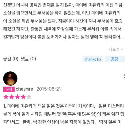
도 구해서 내친 김에 읽기 시작했다. 오캇피치 모시치가 에피소드 마
연 이 이야기들은 오치카에게 어떤 변화를 불러일으킬까? 이헤에의
신뿐만 아니라 영적인 존재를 믿지 않아, 미야베 미유키의 이전 괴담
리고 그 소녀는 작은 방에 찾아오는 손님들로부터 '괴담'을 듣는 이가
다 출연하고 있는데, 오치카 아가씨가 나오는 미시마야 변조괴담에
생각은 옳았을까? 그리고 오치카가 잊으려 해도 잊을 수 없었던 괴로
소설을 읽으면서도 무서움을 타지 않았는데, 이번 미야베 미유키의
된다. 잘 듣는다는 것은 쉽지 않은 일이다. 잘 듣는 이에게는 상대의
시리즈에 견주어 보니 조금 맛이 덜하고나 할까. 어설픈 사무라이 헤
운 과거란 무엇일까? ] '백귀야행'이나 나츠메 우인장'같은 만화를 좋
이 소설은 제법 무서움을 탔다. 지금이야 시간이 지나 무서움이 흐릿
아픔과 괴로움이 느껴지니까. 하지만 그렇게 들어주는 소녀가 있기
이시로가 나오는 <얼간이>도 읽고는 싶은데 지금 수중에 있는 책들
아한다. 귀신이나 요괴를 보는 능력을 지닌 주인공이 이들을 퇴치하
해졌긴 하지만, 한동안 새벽에 화장실에 가는게 무서워 이불 속에서
때문에, 사람들은 한 번도 꺼내놓지 못하고 오랫동안 마음 속에 묻어
은 <안주>, <메롱> 그리고 <흔들리는 바위>가 전부다. 이번 설날은
거나 물러가게 하거나 본래의 자리로 돌려놓는 등의 일을 하면서그들
갈까말까 망설이다 볼일 보러가거나 잠자는 남편 옆에 착 달라붙어
두었던 잘못을 반성하고, 원망을 털어놓고, 슬픔을 터뜨린다. 그리고
미미 여사의 에도시대물과 함께 할 것 같다.
각자의 아픈 사연들이 등장한다. 그 모습이 귀신이든 요괴든 모두 상
잤을 정도였다. 1,2,3 에피소드는 그런대로 괜찮다. 무섭다기 보다는
소녀 또한 그 과정을 거치면서 자신의 상처를 치유해 나간다.자극적
더보기
처 받은 기억으로오랜 시간 고통스러워하다 그런 모습에 이른 것이
상당히 표현이 은유적(얽히고 얽힌 인간관계의 복합적인 마음같은
인 설정이나 커다란 반전 없이 담담한 어조로 풀어놓는 이 이야기들
다. 사람이 아니라하여 덜 아프고 덜 힘들고덜 외로운 것은 아니다. 이
공감 (
0
)
댓글 (0)
것)이어서, 그렇지 그럴 수 밖에 없겠지 나같아도 그런 생각을 가지고
에는 사람이면 누구나 가질 수 있는 어두운 면들이 담겨 있다. 질투와
땅위에 그런 존재는 없다. 누군가 다독여주고 기를 기울여주고 상처
그렇게 대할 수 밖에 없었을거야, 이러면서 캐릭터에 수긍하면서 읽
시기, 좀 더 잘 살아보려는 욕심, 교만과 업신여김. 그래서 소녀와 함
를 보듬어 준다면 그들은 원래의 모습을 찾을 수 있지 않을까... 사랑
었는데, 네번째 이야기인 <마경>은 전체적으로 이야기가 이미지화
메뉴
께 이야기를 듣고 있는 독자 또한 마음이 아릴 수 밖에 없다. 누가 봐
과 관심을 받기 위해말썽을 부리는 아이들과 하등 다를 것이 없는 이
되면서 소름이 짜악 끼쳤다. 단순히 생각하면, 별 것 아닐 수도 있는
도 나쁜 놈인 악당에 대한 이야기가 아니라 주변에서 흔히 볼 수 있는,
cheshire
2015-08-21
들일진데, 단지 그 모습이 그 형태가 사람과같지 않고 괴이하다 하여
데, 내 무의식 속에 거울과 관련하여 안 좋았던 무엇인가가 있었는지,
어쩌면 내가 일상적으로 짓고 있는 작은 나쁨들에 대한 이야기들이니
무시하고 괄시하면 안된다. 오치카는 괴로운 기억을 안고 숙부의 집
거울 속에 어떤 대상이 숨어 있다고 상상하니, 우리집 목욕탕 거울속
까. 그렇다고 이야기가 단순하지는 않다. 미미여사는 타고난 이야기
1. 미야베 미유키의 책을 읽은 것은 이번이 처음이다. 일본 미스터리
에 와서 사람들의 관심와 이목의 사각지대에 머무르고자한다. 주인
에서도 소리가 들리는 듯 하여 무서움은 쉽게 가라앉지 않았다. 한동
꾼이니까. 百物語, 사람들이 둘러앉아 자신이 아는 괴담을 이야기
물의 붐이 일기 시작할 때부터 몇 권(혹은 꽤 많은 양)의 책은 읽긴 했
아가씨이면서 고용살이 일꾼으로 사는 것이 더 편한 그녀에게 숙부는
안 소설을 읽고 내가 만들어 낸 알 수 없는 정체의 이미지에 무서움을
하는 것. 미미여사는 그 이야기 대회를 작은 방에서 두 사람이 마주 앉
지만서도 글쎄. 썩 강한 인상이 남은 작품이 없었다. 딱히 일본 미
세상사람들의괴담을 듣게 한다. 그녀는 그들의 이야기를 들으며 자신
느끼다보니, 퍼득 이런 생각이 들었다. 사람은 왜 무서움을 느끼는 것
아 하는 것으로 바꿈으로써 더 내밀한 속을 들을 수 있도록 바꾸어 놓