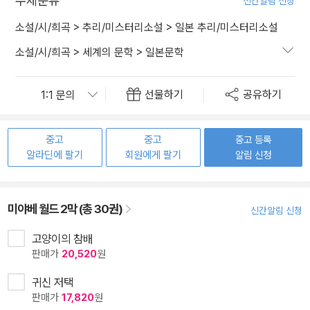
주제분류
신간알림 신청
소설/시/희곡
>
추리/미스터리소설
>
일본 추리/미스터리소설
소설/시/희곡
>
세계의 문학
>
일본문학
선물하기
공유하기
중고
중고
중고 등록
알라딘에 팔기
회원에게 팔기
알림 신청
미야베 월드 2막 (총 30권)
신간알림 신청
고양이의 참배
판매가
20,520
원
귀신 저택
판매가
17,820
원