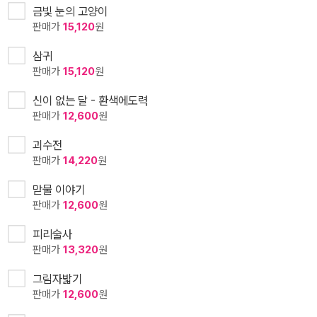
금빛 눈의 고양이
판매가
15,120
원
삼귀
판매가
15,120
원
신이 없는 달 - 환색에도력
판매가
12,600
원
괴수전
판매가
14,220
원
맏물 이야기
판매가
12,600
원
피리술사
판매가
13,320
원
그림자밟기
판매가
12,600
원