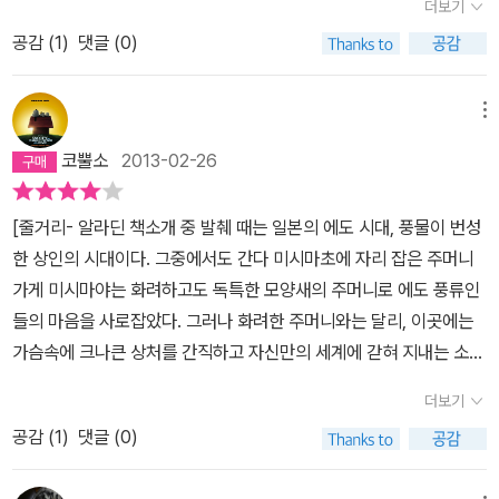
장하는 <사련>이다. 표준국어대사전에서 사련(邪戀)의 정의를 찾아
더보기
무시하지 못할것이다. 사람들은 오치카에게 가슴에 묻어두었던 차마
사실 결혼할 상대가 자신의 여관에서 고용하고 있던 사용인 청년에게
보니 다음과 같다. 도덕이나 도리에 벗어나거나 떳떳하지 못한 연애.
꺼내지 못할 이야기를 풀어내기 시작한다. 아마도 여기에도 연이 있
공감 (
1
)
댓글 (0)
살해당했던 거다. 게다가 그 청년도 결국 자살해버렸고. 그녀의 이런
앞으로 전개될 이야기의 시원을 밝히는 이야기로 도대체 가와사키의
었던 것이 아닐까 싶다. 오치카 역시 자신이 겪었던 일에 대해서 이야
사정은 단편들이 진행되며 서서히 드러난다. 사실 제목의 흑백은 의
마루센에서 그녀에게 어떤 일이 벌어졌는가에 관한 것이다. 오치카와
기할 수 있게 된다. 그럴수 있도록 숙부님이 조작한것인지도. 숙부님
탁하고 있는 삼촌집(과거를 잊기 위해 일부러 하녀처럼 열심히 일하
메뉴
그녀의 도락을 즐기다 정신 차린 약혼자 요시스케 그리고 마루센의
내외분은 참 좋으신 분들이다. '무엇이 백이고 무엇이 흑인지는, 실은
고 있음)에서 '흑백의 방'을 뜻한다. 그녀는 거기서 찾아오는 손님들의
업둥이이자 충실한 일꾼으로 살아온 마쓰타로 이 세 명의 삼각관계가
코뿔소
2013-02-26
아주 애매한 거야' (97쪽) 이세상에 흑과 백만 있는 것이 아니다. 많
이야기를 듣는 역할을 하게 되는데...삼촌의 단 1개뿐인 도락이기도
시발점이다. 부모에게 버림 받았지만, 주변 사람들의 구조로 살아난
은 것이 애매모호하다. 사람을 잡아 먹는 귀신집도 등장한다. 백만냥
하지만 역시 나름대로 조카딸을 위로하려는 배려이기도 한 셈이다.
마쓰타로는 총명함과 성실함으로 마루센의 양자처럼 성장하지만, 결
[줄거리- 알라딘 책소개 중 발췌 때는 일본의 에도 시대, 풍물이 번성
에 눈이 멀어서 그 집에 한가족이 머물게 된다. 백만냥에 눈이 먼 남자
아무튼 찾아드는 손님들마다 사연이 깊고 깊은 터라,그녀는 저도 모
국 그는 남이었고 남몰래 오치카를 연모하던 마음은 걷잡을 수 없이
한 상인의 시대이다. 그중에서도 간다 미시마초에 자리 잡은 주머니
는 자물쇠를 만들거나 고치는 일을 하는 장사치였다. 그 집이 그를 부
르게 자신의 최선을 다해 이야기를 들어주고 뜻하지 않게 마음을 풀
커져만 가고 있었다. 오치카의 부모나 오치카의 오라비인 기이치 역
가게 미시마야는 화려하고도 독특한 모양새의 주머니로 에도 풍류인
르고 그 가족들을 단 한사람만 남기고 삼켜버렸다. 남겨진 사람은 그
어주게도 된다. 사람의 마음은 결국 시대를 초월하고 공간을 초월해
시 마쓰타로를 잘 대해 주면서도, 우리가 아닌 타인으로 생각해온 것
들의 마음을 사로잡았다. 그러나 화려한 주머니와는 달리, 이곳에는
집에 혼백이 갇혀서 미친사람마냥 육신만 가지고 있다. 이 모든 이야
도 비슷한 것일까? 사람으로 인해 위로도 받지만 사람으로 인해 마음
이 문제였다. 왜 오치카의 부모는 마쓰타로를 놔주지 않았을까, 바로
가슴속에 크나큰 상처를 간직하고 자신만의 세계에 갇혀 지내는 소녀
기는 하나로 연결되어 있다. 사람을 잡아먹는 귀신집과 통해있다. 오
을 다치니 말이다. 오치카가 등장하는 다음 편 이야기도 있다던데 그
그런 그들의 이기심이 끔찍한 결말의 원인이었던 건 아닐까. 물론 우
가 있다. 소녀의 이름은 오치카. 미시마야의 주인장, 이헤에의 조카딸
치카가 그들의 이야기를 들어줌으로써 그들은 자유러워질 수 있었고
것 역시 근시일내에 한번 보고 싶다.
더보기
리의 주인공 오치카가 느낀 자책감은 말할 것도 없다. <사련>을 중심
이다. 열일곱이라는 꽃다운 나이에도 미시마야에 틀어박혀 하녀의 일
그녀 역시 고통에서 조금이나마 벗어날 수 있게 되었다. 마지막에는
으로 배치된 <만주사화>, <흉가>, <마경> 그리고 <이에나리>는 서
공감 (
1
)
댓글 (0)
을 거들며 하루하루를 견뎌가고 있다. 어느 날, 주인 이헤에가 급한 용
손에 손잡고를 불러야 할 것만 같은 분위기 였다. 내가 무엇을 잘못해
로 연관된 이야기들로 최종편에 해당하는 <이에나리>에서는 기존에
무로 자리를 비운 사이에 이헤에와 바둑을 두고 싶다며 손님이 찾아
서 일어나는 일들이 아니였다. 때로는 그냥 단순한 이기심 때문일수