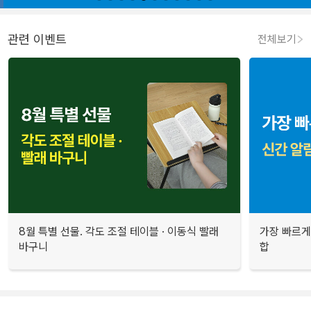
관련 이벤트
전체보기
8월 특별 선물. 각도 조절 테이블 · 이동식 빨래
가장 빠르게
바구니
합