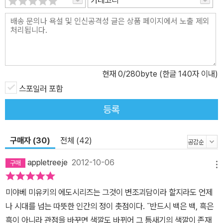
감춰둔 오치카를 내세운다. 그렇기 때문에 말하는 사람들은 오치카에
게 신뢰를 갖고 자신 안의 이야기를 털어놓는다. 오치카 역시 그 이야
기를 자신의 이야기처럼 받아들인다. 그리고 오치카의 눈과 귀로 이
야기를 ‘보는’ 독자들 역시 그 이야기에 자신을 빗대어 보게 된다. ‘흑
백의 방’에서 펼쳐지는 말하고, 듣는다는 행위는 놀라운 힘을 갖는다.
현재
0
/280byte (한글 140자 이내)
가슴속에 묻어두어야만 했던, 부끄럽고, 껄끄럽고, 고통스러운 기억
을 남에게 털어놓아 결국 이해를 받고, 용서를 받는다. ‘말’을 통해 ‘치
스포일러 포함
유’를 받는 것이다. 오치카 역시 다른 이의 이야기를 통해 스스로를 용
등록
서한다. 세상에는 이런 일도 있을 수 있는 법이다―.
구매자 (30)
전체 (42)
appletreeje
2012-10-06
메뉴
미야베 미유키의 에도시리즈는 그것이 변조괴담이라 할지라도 언제
나 시대를 넘는 따뜻한 인간의 정이 촛점이다. ˝반드시 백은 백, 흑은
흑이 아니라 관점을 바꾸면 색깔도 바뀌어 그 틈새기의 색깔이 존재