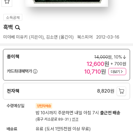
소득공제
흑백
미야베 미유키
(지은이),
김소연
(옮긴이)
북스피어
2012-03-16
종이책
14,000
원,
10%
12,600
원
+ 700원
10,710
원
카드최대혜택가
더보기
전자책
8,820
원
수령예상일
양탄자배송
밤 10시까지 주문하면 내일 아침 7시
출근전 배송
(중구 서소문로 89-31 )
변경
배송료
유료 (도서 1만5천원 이상 무료)