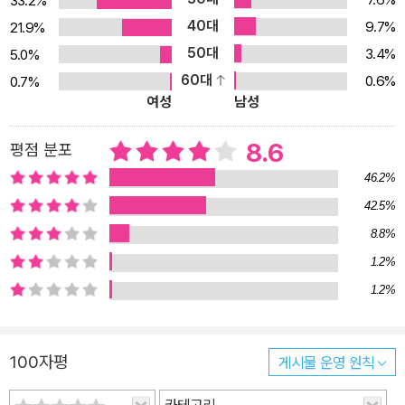
33.2%
라던 괴담 대회의 서막! 오싹하면서도 아련한 에도 시대 괴담의 정취
40대
9.7%
21.9%
속으로 괴담 대회는 본래, 백 명의 사람이 한 자리에 모여 한 명씩 괴
50대
3.4%
5.0%
담을 들려줬다는 일본의 풍속이다. 이야기를 마치면 각자 들고 있던
60대
0.6%
0.7%
초를 하나씩 꺼, 마지막까지 다 끄고 나면 귀신이 나온다고 하는 전설
여성
남성
도 있다. 으스스하면서도 재미있는 이 유희는 모리 오가이, 오카모토
기도, 교코쿠 나쓰히코 등 일본의 많은 미스터리 작가들에게 영감을
8.6
평점 분포
주었다. 어쩌면 괴담물은 일본 미스터리 작가들에게 한번쯤 도전해
46.2%
보고 싶은 성전(canon)인 것이다. ‘사회파 미스터리의 여왕’ 미야베
42.5%
미유키에게도 그랬다. 이 작품이 출간됐을 때, 일본의 한 매체는 미시
8.8%
마야 변조괴담 시리즈를 ‘미야베 미유키의 필생의 사업(life wor
k)’이라고까지 표현했다. 예쁘장한 주머니를 몸에 달고 거리를 활보
1.2%
하는 에도의 풍류인들처럼, 사람들은 어떤 사람의 행동을 볼 때 겉으
1.2%
로 드러나는 것에만 집착을 한다. 주머니의 내용물이 뭔지는 신경 쓰
지 않는 것이다. 미야베 미유키는 자신의 대표작『화차』, 『이유』에서
100자평
게시물 운영 원칙
와 마찬가지로, 이 작품에서 주머니가 아닌 그 안을 들여다본다. 그리
고 안을 들여다보는 사람으로, 그 자신도 주머니 안에 내용물을 꽁꽁
카테고리