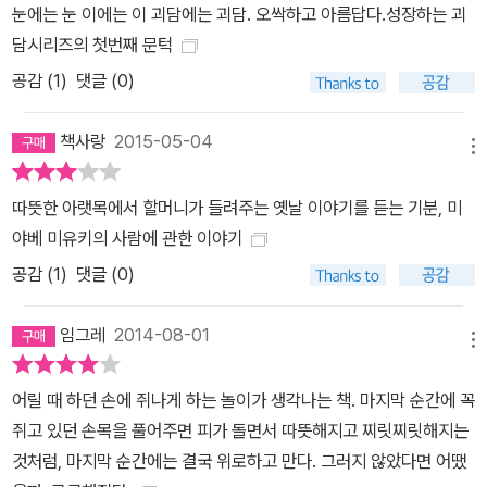
눈에는 눈 이에는 이 괴담에는 괴담. 오싹하고 아름답다.성장하는 괴
담시리즈의 첫번째 문턱
공감 (
1
)
댓글 (0)
책사랑
2015-05-04
메뉴
따뜻한 아랫목에서 할머니가 들려주는 옛날 이야기를 듣는 기분, 미
야베 미유키의 사람에 관한 이야기
공감 (
1
)
댓글 (0)
임그레
2014-08-01
메뉴
어릴 때 하던 손에 쥐나게 하는 놀이가 생각나는 책. 마지막 순간에 꼭
쥐고 있던 손목을 풀어주면 피가 돌면서 따뜻해지고 찌릿찌릿해지는
것처럼, 마지막 순간에는 결국 위로하고 만다. 그러지 않았다면 어땠