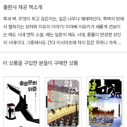
1)를 시작으로, 초능력자가 등장하거나 괴담과 미스터리를 접목한 작
출판사 제공 책소개
품들, 또는 하급 관리 주인공이 괴이한 사건을 수사하는 시대 미스터
흑과 백. 무엇이 희고 검은지는, 실은 너무나 애매하단다. 흑백의 방에
리를 썼다. 저자 자신의 고향이기도 한 후카가와를 배경으로 한 작품
서 펼쳐지는 상처와 치유의 이야기! 미야베 미유키가 새롭게 선보이
과 더불어 봉건 사회를 사는 서민의 고통에 주목한 사회파 시대 미스
는 에도 시대 연작 소설. 때는 일본의 에도 시대, 풍물이 번성한 상인
터리《외딴집》(2005)에 이르기까지, 다양한 장르를 미스터리와 접
의 시대이다. 그중에서도 간다 미시마초에 자리 잡은 주머니 가게 미
목한 작품을 속속 발표해 기존 시대 소설 독자뿐 아니라 시대 소설을
시마야는 화려하고도 독특한 모양새의 주머니로 에도 풍류인들의 마
읽기 어려워하는 독자들까지 동시에 사로잡았다. 그 밖의 작품으로
음을 사로잡았다. 그러나 화려한 주머니와는 달리, 이곳에는 가슴속
《벚꽃 다시 벚꽃》《세상의 봄》 《안주》 《낙원》 《희망장》 등이 있고, 2
이 상품을 구입한 분들이 구매한 상품
에 크나큰 상처를 간직하고 자신만의 세계에 갇혀 지내는 소녀가 있
012년 국내에서 영화화된 《화차》 외에도 《대답은 필요 없어》 《스나
다. 소녀의 이름은 오치카. 미시마야의 주인장, 이헤에의 조카딸이다.
크 사냥》 《모방범》 《이유》《고구레 사진관》 《솔로몬의 위증》 등 다수
열일곱이라는 꽃다운 나이에도 미시마야에 틀어박혀 하녀의 일을 거
작품이 영화화되거나 드라마화되었다. 현재 하드보일드 작가 오사와
들며 하루하루를 견뎌가고 있다. 어느 날, 주인 이헤에가 급한 용무로
아리마사(大澤在昌), 미스터리 작가 교고쿠 나쓰히코(京極夏彦),
자리를 비운 사이에 이헤에와 바둑을 두고 싶다며 손님이 찾아온다.
미야베 미유키(宮部みゆき), 이렇게 세 사람의 성을 딴 사무실 '다이
오치카는 어쩔 수 없이 숙부를 대신하여, 숙부가 바둑을 두는 ‘흑백의
쿄쿠구大極宮'를 만들어 함께 활동하고 있다.
방’에서 손님을 맞이한다. 비슷한 사람은 서로를 알아보는 법. 손님 도
키치 역시 남에게는 말할 수 없는 아픈 과거를 간직한 사내였다. 도키