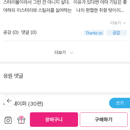
스터리물이라서 그런 건 아니지 싶다. 이유가 있다면 아마 기담은 좋
의 과거와 마주하고 받아들일 수 있게 된다.이야기의 주인공이던 조
일까? 무서움을 느낀다는 것은 죽기 싫다는 강력한 감정적 반응의 즉
았다. 무엇보다도, 그녀가 실제로 '백 가지' 이야기를 하려고 마음먹었
아하되 미스터리와 스릴러를 싫어하는 나의 편협한 취향 탓이리
연이던, 당사자이던 제3자이던 모두 자신만의 스토리가 있는 법이고
각적인 표현이 아닐까, 만약 사람이 죽음을 두려워하지 않는다면, 공
다고 하니 나 역시 이 방에 한 동안 찾아와야할 운명이다. 이번엔 가슴
라. 내가 감당할 수 없을 만큼 넓고 크고 깊은 이야기는 좋아하지 않
그 하나하나가 소중한 존재들이다. 누가 더 아프고 누가 더 힘든지 잴
포감이라는 감정은 존재하지 않는 것이 아닐까, 죽음을 두려워하지
더보기
아린 이야기들이지만, 다음 권인 '안주'에서는 좀 더 밝은 분위기의 이
는다. (그런 주제에 또 단편은 잘 읽지 않는다니 참 복잡한 취향이 아
수 있는 그런 계제가 아닌것이다. 개인적으로 결말이 다소 온다 리쿠
않는데, 공포를 느껴야할 만한 이유가 뭐가 있단 말인가. 죽음을 두려
야기들이 기다리고 있다고 하니 부담없이 다음 권으로 넘어가면 될
공감 (
0
)
댓글 (0)
닐 수 없다) 그래서 내 손을 거쳐 간 꽤 많은 양의 일본 미스터리물
의 작품에서 보던 방식으로 끝난 듯한 기분이 들었지만귀신이야기든
워하지 않고 공포감을 갖는다면, 무엇때문에 우리는 공포감을, 무서
것 같다.덧.열심히 쓰다보니, 얼마 전에 본 연극 '거기'가 떠오른다. 그
중 살아남은 건 몇 권 되지 않으며 살아남은 책들은 이야기로 시작해
사람이야기든 따듯한 시선으로 보고자 하는 미미여사의 마음이 엿보
움을 느끼는 것일까, 하고 말이다.
러고보니 같은 형식이네. 알고 있는 이야기들을 풀어놓고, 그 과정에
서 이야기로 끝난다는 공통점이 있다. 2. '흑백' 의 경우 괴담에 대한
인 듯 하여다 괜찮다~ 싶은 기분이 되어버렸다. 다음 책인 '안주'를 조
더보기
서 상처를 치유하는 것. '이야기'의 힘이란.
내 취향에 완벽히 부합한다고 보기는 어렵다. 방에서 시작하여 집으
금 더 아껴둘까...망설인다.
로까지 확대되는 이 스케일은 썩 좋아하지 않는 일련의 방식을 답
습한 것처럼 느껴졌고 예쁜 것, 아름다운 것 - 이라는 식의 묘사가
응원 댓글
지속적으로 되풀이되는 부분은 '아름다워서 더욱 처연한 기담' 를
만들고자 한 기교가 아닐까 하는 의심을 들게 하였다. 그럼에도 불구
뒤로가
하고, 이래서 미미여사인 건가 하는 생각이 들었던 것은 마지막 부분
기
쓰기
마이페이퍼 (30편)
에서였다. 3. 상처가 있는 사람이 타인의 이야기를 들어주고 자신의
상처를 내보이며 그것을 쓰다듬는다- 굳이 문학 장르가 아니더라도
보관함담기
선물하기
대장정
2026-02-19
장바구니
구매하기
메뉴
여러 곳에서 볼 수 있는 도식이라고 생각한다. 실제로 효험이 있다