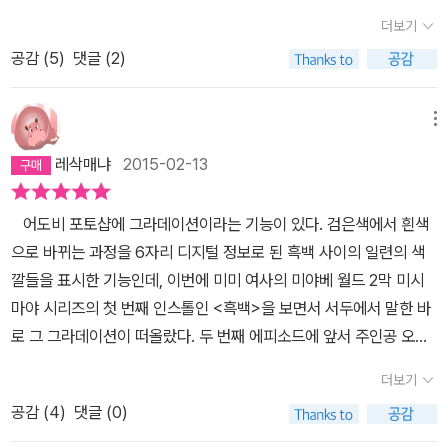
소오름! 이기도 해서, 폭염주의보 발령된 이 시점에 즐겁게 읽었습니
더보기
다:)그리고 결국에는 텅 비어버릴 후회와 사념을 남겨봐야 여러사람
공감 (
5
)
댓글 (2)
피곤하게 할 뿐이라는 교훈? 도.. :)자신의 마음에 있는 생각을 다른
사람이 어떻게 받아들일지는 알수 없다. 뚜껑을 열어 보여 줄 때까지
는 알 수 없다. 그리고 한 번 뚜껑을 열고 그 안을 보여 줬을 때 생겨나
메뉴
는 타인의 마음을 목격하면, 자기 자신의 마음속도 그것에 따라 변하
레삭매냐
2015-02-13
고 말지도 모른다. - 60둘은 잠시 침묵했다. 침묵으로 무언가를 새로
만들고 있는 것 같은 기분이었따. 서로의 발 디딜 자리, 서로를 연결하
어도비 포토샵에 그라데이션이라는 기능이 있다. 검은색에서 흰색
는 다리, 서로의 영역을 나누는 작은 울타리도. - 3562016. Jul.
으로 바뀌는 과정을 6자리 디지털 정보로 된 흑백 사이의 일련의 색
깔들을 표시한 기능인데, 이번에 미미 여사의 미야베 월드 2막 미시
마야 시리즈의 첫 번째 인스톨인 <흑백>을 보면서 서두에서 말한 바
로 그 그라데이션이 떠올랐다. 두 번째 에피소드에 앞서 주인공 오치
카 아가씨를 거두고 있는 미시마야의 주인장 이헤에 숙부가 세상은
더보기
반드시 흑과 백으로만 이루어진 것이 아니라 그 사이에 틈새기의 색
공감 (
4
)
댓글 (0)
깔도 있지 않나 하는 표현이야말로 미시마야 시리즈에서 미미 여사가