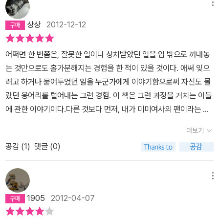
등장한 인물들이 모두 재등장해서 대단원의 막을 장식한다. 오치카가
온다. 오치카는 어쩔 수 없이 숙부를 대신하여, 숙부가 바둑을 두는
도 있었고, 갑작스럽게 그런 상황이 일어난 것이였다. 그들의 의지와
메뉴
그들의 이야기를 들어줌으로써 쌓은 공덕은 마침내 안도자카 저택의
‘흑백의 방’에서 손님을 맞이한다. 비슷한 사람은 서로를 알아보는 법.
그 무엇과도 상관없이 말이다. 아이들은 부모님이 이혼하면 자신이
상상
2012-12-12
문제를 해결하는데 결정적인 역할을 한다. 그곳에서 만난 '상인'은 저
손님 도키치 역시 남에게는 말할 수 없는 아픈 과거를 간직한 사내였
잘못해서 그렇게 되었다며 책망한다고 한다. 세상에는 어쩌지 못하는
세상과 이 세상을 가리지 않고 장사한다고 자신을 소개한다. 그리고
다. 도키치는 그 자리에서 오치카에게 자신의 이야기를 들려준다. 사
일들이 많이 일어난다.
어쩌면 한 번쯤은, 잘못한 일이나 상처받았던 일을 입 밖으로 꺼내놓
앞으로도 계속해서 그녀와 만나게 될 거라는 그의 말대로 그들은 <피
람을 죽인 형에 대한 그리움과 미움이 뒤섞인, 잔혹하고도 슬픈 이야
는 것만으로도 홀가분해지는 경험을 한 적이 있을 것이다. 애써 잊으
리술사> '절기 얼굴' 에피소드에서 재회하게 된다. <피리술사>에서
기를. 도키치의 이야기를 들으며 오치카는 깨닫는다. ‘세상에는 온갖
려고 하거나 묻어두었던 일을 누군가에게 이야기함으로써 자신도 몰
정립된 화자는 말하고 버리고, 청자는 듣고 버린다는 흑백의 방 원칙
불행이 있다. 갖가지 종류의 죄와 벌이 있다. 각각의 속죄가 있다. 어
랐던 응어리를 털어내는 그런 경험. 이 책은 그런 과정을 거치는 이들
은 아직 정해지지 않은 모양이다. 요즘 힐링이 대세라고 하는데, 상처
둠을 껴안고 있는 사람은 나 혼자가 아니다.’그러한 조카의 변화를 눈
에 관한 이야기이다.다른 것보다 먼저, 내가 미미여사의 팬이라는 것,
를 치유하기 위해서는 말하는 것도 중요하지만 오치카처럼 진중하게
치 챈 이헤에는 오치카를 위해 새로운 일을 궁리한다. ‘흑백의 방’에
그 중에서도 '미야베 월드 2막'으로 나오고 있는 이 에도물 시리즈의
타인의 목소리를 들어줄 줄 아는 사람을 만나는 것도 힐링에 있어서
이야깃거리를 가진 손님을 초대해 괴담 대회(백물어百物語)를 여는
더보기
열광적인 팬이라는 것을 밝혀야 할 것 같다. 화차나 모방범으로 대표
중요한 포인트가 아닐까 싶다. 그리고 오치카도 처음에는 <피리술사
것이다. 그 이야기를 듣는 사람은 오치카 한 사람이어야 한다. 그리하
공감 (
1
)
댓글 (0)
되는 사회파 추리소설을 쓴 미미여사를 기대하며 이 시리즈를 펼친다
>에서처럼 그렇게 능숙한 청자가 아니었구나 싶은 생각에 슬며시 미
여 초대된 손님들은 저마다 기괴하고도 슬픈 이야기를 하나씩 꺼내놓
면 실망할 수도 있을 것이다. 또 '귀신 이야기'를 좋아하지 않는 사람
소가 떠오른다. 꾸준하게 자가발전해 나가는 캐릭터를 지켜보는 재미
는다. 백 냥을 받는 대가로 아름다운 저택에서 살아야 하는 자물쇠 장
에게는 어쩌면 이 이야기들이 허무맹랑한 소리들로 들릴지도 모른다.
야말로 미야베 월드 2막의 숨겨진 별미다. 이번에 새로 출간되는 <맏
메뉴
수 일가, 요양을 위해 오랜 세월을 떨어져 자란 누이와 동생의 불가사
특히 이 책의 마지막 부분은 호오가 갈릴 수 있을 것 같다- 고 생각한
물 이야기>를 예약 주문하고 기다리고 있다. 설날 연휴를 겨냥한 주
의한 관계 등. 손님들이 들려주는 서로 다른 빛깔의 다섯 가지 이야기
1905
2012-04-07
다. 하지만 '이야기' 자체를 좋아하는 사람이라면, 그리고 여사님의 따
문이리라. <맏물 이야기>에 앞서 <혼조 후카가와의 기이한 이야기>
는 씨실과 날실처럼 한데 엮여 기괴하고 서글픈 무늬의 지어간다. 과
뜻한 시선을 공유하고 싶다면 강력 추천.상처를 가진 소녀가 있다. 그