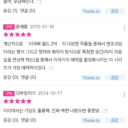
을까, 궁금해진다.
공감 (
1
)
댓글 (0)
윤재홍
2015-01-19
메뉴
개인적으로 ｀미야베 월드 2막｀의 다양한 작품들 중에서 변조괴담
이라는 형식 그리고 청자와 화자의 방식으로 특정한 공간(마치 치료
실을 연상케 하는)을 통해서 이야기의 매력을 활성화시키는 이 시리
즈가 가장 매력적이었다.
공감 (
0
)
댓글 (0)
다락방지기
2014-10-17
메뉴
미미여사는 기담도 훌륭해. 진짜 백편 나왔으면 좋겠넹.
공감 (
0
)
댓글 (0)