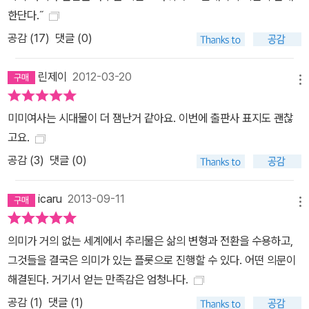
한단다.˝
공감 (
17
)
댓글 (0)
린제이
2012-03-20
메뉴
미미여사는 시대물이 더 잼난거 같아요. 이번에 출판사 표지도 괜찮
고요.
공감 (
3
)
댓글 (0)
icaru
2013-09-11
메뉴
의미가 거의 없는 세계에서 추리물은 삶의 변형과 전환을 수용하고,
그것들을 결국은 의미가 있는 플롯으로 진행할 수 있다. 어떤 의문이
해결된다. 거기서 얻는 만족감은 엄청나다.
공감 (
1
)
댓글 (1)