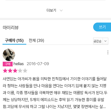
더보기
쓰기
마이리뷰
구매자 (15)
전체 (39)
메뉴
hellas
2016-07-09
사연있는 아가씨가 몸을 의탁한 친척집에서 기이한 이야기를 들어달
라 청하는 사람들을 만나 마음을 연다는 이야기.입에 붙지 않는 지명
과 이름, 각종 명사들을 극복하면 매우 재밌는 여름밤 독서가 된다.두
께는 상당하지만, 5개의 에피소드는 후딱 읽기 가능한 흥미를 유발
함.괴담에 무서워 하고 그럴 나이는 지났지만, 몇몇 장면에서는 살짝