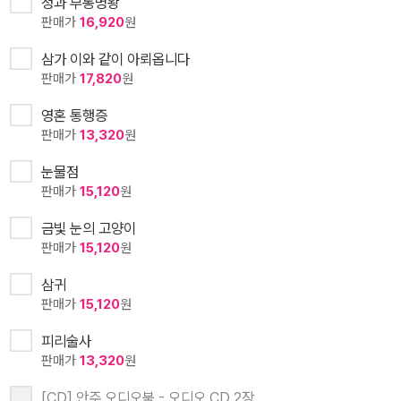
청과 부동명왕
판매가
16,920
원
삼가 이와 같이 아뢰옵니다
판매가
17,820
원
영혼 통행증
판매가
13,320
원
눈물점
판매가
15,120
원
금빛 눈의 고양이
판매가
15,120
원
삼귀
판매가
15,120
원
피리술사
판매가
13,320
원
[CD] 안주 오디오북 - 오디오 CD 2장