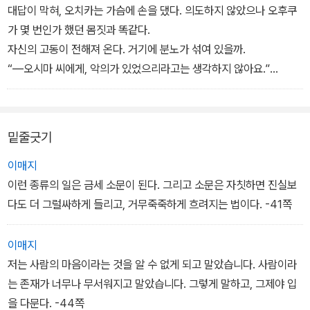
“아니, 살아 있다.”
대답이 막혀, 오치카는 가슴에 손을 댔다. 의도하지 않았으나 오후쿠
처음 듣는 말은 아니다. 세이로쿠는 이전부터, 가끔 훈계하는 듯한 말
가 몇 번인가 했던 몸짓과 똑같다.
투가 되어서는 다쓰지로에게 이렇게 말해 줄 때가 있었다. 자물쇠는
자신의 고동이 전해져 온다. 거기에 분노가 섞여 있을까.
산 것이다. 생명이 있다. 사람의 마음이 담기는 물건에는 혼이 깃들 때
“―오시마 씨에게, 악의가 있었으리라고는 생각하지 않아요.”
가 있지.
“하지만 화는 나는 게로구나. 그런 얼굴을 하고 있는 것을 보면.”
“하지만 손을 물다니…… 개나 고양이도 아니고.”
마구 짓밟힌 기분이 들었던 것이다. 오치카는 기분을 표현할 말을 겨
“그런 못된 자물쇠도 가끔은 있다. 너는 아직 만난 적이 없을 뿐이야.”
우 찾아냈다. 이 가슴을 꽉 막고 있는 후회와 가책을, 그런 것 따위는
밑줄긋기
마음먹기에 달렸다며, 타인이 손쉽게 옆으로 치워버리기라도 한 것처
럼 분했다.
이매지
이런 종류의 일은 금세 소문이 된다. 그리고 소문은 자칫하면 진실보
다도 더 그럴싸하게 들리고, 거무죽죽하게 흐려지는 법이다. -41쪽
이매지
저는 사람의 마음이라는 것을 알 수 없게 되고 말았습니다. 사람이라
는 존재가 너무나 무서워지고 말았습니다. 그렇게 말하고, 그제야 입
을 다문다. -44쪽