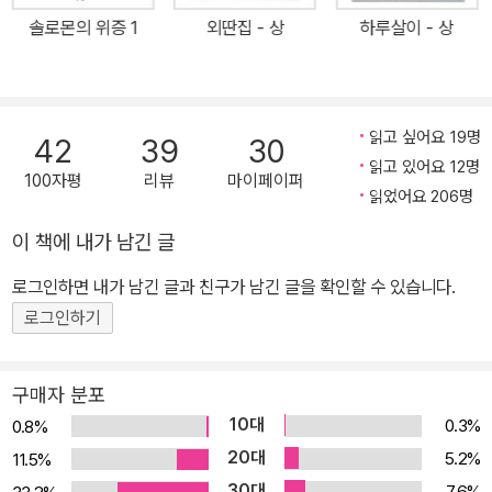
치는 그 자리에서 오치카에게 자신의 이야기를 들려준다. 사람을 죽
솔로몬의 위증 1
외딴집 - 상
하루살이 - 상
인 형에 대한 그리움과 미움이 뒤섞인, 잔혹하고도 슬픈 이야기를. 도
키치의 이야기를 들으며 오치카는 깨닫는다. ‘세상에는 온갖 불행이
있다. 갖가지 종류의 죄와 벌이 있다. 각각의 속죄가 있다. 어둠을 껴
안고 있는 사람은 나 혼자가 아니다.’ 그러한 조카의 변화를 눈치 챈
읽고 싶어요 19명
42
39
30
이헤에는 오치카를 위해 새로운 일을 궁리한다. ‘흑백의 방’에 이야깃
읽고 있어요 12명
100자평
리뷰
마이페이퍼
거리를 가진 손님을 초대해 괴담 대회(백물어百物語)를 여는 것이
읽었어요 206명
다. 그 이야기를 듣는 사람은 오치카 한 사람이어야 한다. 그리하여 초
이 책에 내가 남긴 글
대된 손님들은 저마다 기괴하고도 슬픈 이야기를 하나씩 꺼내놓는다.
로그인하면 내가 남긴 글과 친구가 남긴 글을 확인할 수 있습니다.
백 냥을 받는 대가로 아름다운 저택에서 살아야 하는 자물쇠 장수 일
가, 요양을 위해 오랜 세월을 떨어져 자란 누이와 동생의 불가사의한
로그인하기
관계 등. 손님들이 들려주는 서로 다른 빛깔의 다섯 가지 이야기는 씨
실과 날실처럼 한데 엮여 기괴하고 서글픈 무늬의 지어간다. 과연 이
구매자 분포
이야기들은 오치카에게 어떤 변화를 불러일으킬까? 이헤에의 생각은
10대
0.3%
0.8%
옳았을까? 그리고 오치카가 잊으려 해도 잊을 수 없었던 괴로운 과거
20대
5.2%
11.5%
란 무엇일까? ‘사회파 미스터리의 여왕’ 미야베 미유키가 그토록 바
30대
7.6%