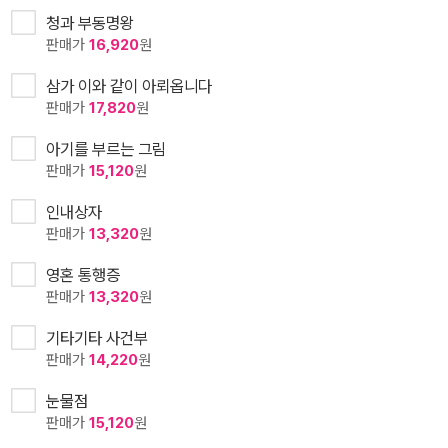
청과 부동명왕
판매가
16,920
원
삼가 이와 같이 아뢰옵니다
판매가
17,820
원
아기를 부르는 그림
판매가
15,120
원
인내상자
판매가
13,320
원
영혼 통행증
판매가
13,320
원
기타기타 사건부
판매가
14,220
원
눈물점
판매가
15,120
원