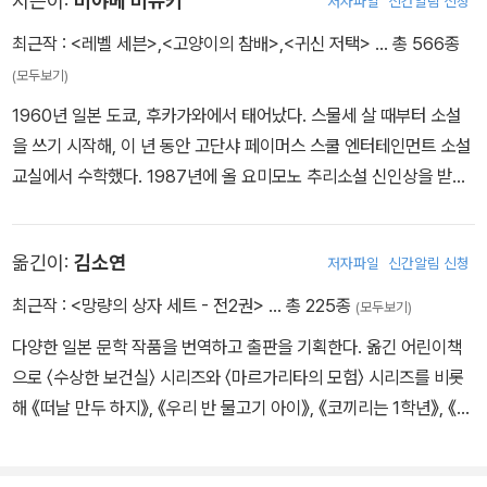
지은이:
미야베 미유키
저자파일
신간알림 신청
최근작 :
<레벨 세븐>
,
<고양이의 참배>
,
<귀신 저택>
… 총 566종
(모두보기)
1960년 일본 도쿄, 후카가와에서 태어났다. 스물세 살 때부터 소설
을 쓰기 시작해, 이 년 동안 고단샤 페이머스 스쿨 엔터테인먼트 소설
교실에서 수학했다. 1987년에 올 요미모노 추리소설 신인상을 받은
단편《우리 이웃의 범죄》로 데뷔했다. 그 후《마술은 속삭인다》(198
9)로 일본추리서스펜스대상, 《용은 잠들다》(1991)로 일본추리작가
옮긴이:
김소연
저자파일
신간알림 신청
협회상,《화차》(1993)로 제6회 야마모토슈고로상, 《가모우 저택 사
건》(1997)으로 일본 SF대상을, 《이유》(1999)로 나오키상, 《모방
최근작 :
<망량의 상자 세트 - 전2권>
… 총 225종
(모두보기)
범》(2001)으로 마이니치 출판대상 특별상, 《이름 없는 독》(2006)
다양한 일본 문학 작품을 번역하고 출판을 기획한다. 옮긴 어린이책
으로 요시카와에이지문학상을 수상하며, 명실 공히 일본을 대표하는
으로 〈수상한 보건실〉 시리즈와 〈마르가리타의 모험〉 시리즈를 비롯
최고의 미스터리 작가로 군림한다. 어렸을 때부터 시대 소설과 대하
해 《떠날 만두 하지》, 《우리 반 물고기 아이》, 《코끼리는 1학년》, 《어
드라마를 좋아했던 아버지 덕에 많은 작품을 접하고, 시대물에 대한
떤 말》, 《빌려준다고 했는데…》, 《그 소문 들었어?》, 《일기 쓰고 싶은
흥미를 가지게 되었다. 에도에 사는 사람들의 인정을 그려 요시카와
날》, 《첼로, 노래하는 나무》, 《용돈 좀 올려 주세요》 들이 있다.
에이지 문학신인상을 수상한《혼조 후카가와의 기이한 이야기》(199