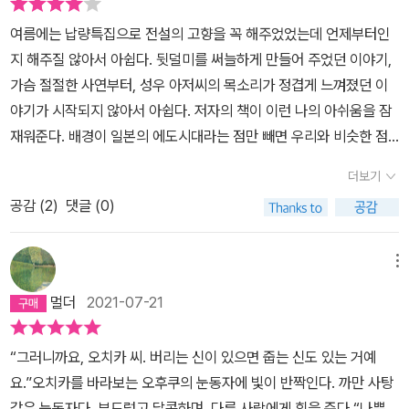
시마야에 둥지를 틀게 되었다는 설정으로 소설을 시작한다. 추리물답
는 재밌는건, 재미있고, 재미없는건, 재미없는 평범한 독자일뿐. 그래
게 본론으로 바로 들어가지 않고, 적절한 사연의 배치를 통해 독자들
여름에는 납량특집으로 전설의 고향을 꼭 해주었었는데 언제부터인
도 계속 읽다보면 앞으로 언젠가는 또, <외딴집> 같은 재미도 있고,
은 호기심을 가지고 오치카의 내면세계로의 여행에 나서게 된다. 아
지 해주질 않아서 아쉽다. 뒷덜미를 써늘하게 만들어 주었던 이야기,
의미도 있는 작품이 언젠가는 나오겠지.
무래도 상가(商家)가 중심이 되는 이야기이다 보니 어려서부터 기술
가슴 절절한 사연부터, 성우 아저씨의 목소리가 정겹게 느껴졌던 이
을 배우기 위해 도제 신분으로 고용살이에 나서는 십대 청소년들의
야기가 시작되지 않아서 아쉽다. 저자의 책이 이런 나의 아쉬움을 잠
고된 '고용살이' 이야기가 많이 나오게 된다. 지금도 그렇지만, 17세
재워준다. 배경이 일본의 에도시대라는 점만 빼면 우리와 비슷한 점
기 일본에서는 이미 기술이야말로 먹고 살기 위한 방편이었다는 사실
이 많다. 많이 닮아있지만 또한 많이 다르다는 것을 깨닫는다. 시대물
더보기
을 작가는 무서울 정도로 날카롭게 파고든다. 이헤에 숙부의 바둑 상
이기 때문에 익숙치 않았던 점들이 처음엔 많았다. 어느정도 미야베
대로 미시마야를 찾은 도키치를 우연히 대접하게 된 오치카는 뜰에
공감 (
2
)
댓글 (0)
월드를 읽어 가고 있어서 그런지 한끝자리로 다른 이름도 익숙하게
핀 자신의 존재 같은 덧없고 쓸쓸해 보이는 만주사화를 보고 가슴을
읽어 내려간다. 익숙해진다는게 무서울 정도로 처음엔 못 읽겠다 했
부여잡고 쓰러지는 손님의 모습에 적잖이 당황한다. 그리고 도키치는
는데 지금은 잘만 읽는다. 전체의 맥락은 '오치카'라는 소녀가 흑백의
메뉴
만주사화에 얽힌 평생 자신을 짓누르고 있던 회한 덩어리를 풀어낸
방에서 다른 사람의 이야기를 들어 준다는 내용이다. 오치카 역시 무
멀더
2021-07-21
다. 무려 사십년 전으로 올라가는 이야기는 우연한 기회에 사람을 죽
서운 일을 겪고 숙부님 댁으로 피신을 온거나 다름 없었다. 오치카네
이고 15년 귀양살이를 마치고 돌아온 형 기치조를 외면하고 마침내
집은 여관을 하는데 꽤 크게 하고 있었고 그일이 있기 전까지는 별문
“그러니까요, 오치카 씨. 버리는 신이 있으면 줍는 신도 있는 거예
형을 죽게 만들었다는 죄책감에 시달리는 도키치. 고용살이라는 팍팍
제 없었다. 잊고 싶지만 잊을 수 없는 고통스러운 일, 그것을 조금씩
요.”오치카를 바라보는 오후쿠의 눈동자에 빛이 반짝인다. 까만 사탕
한 삶에서 살아남기 위해 살인자의 동생이기 때문에 그 역시 비슷한
풀어내고 있다. 이일은 숙부님이 나름 조작한 일이다. 오치카를 돕기
같은 눈동자다. 부드럽고 달콤하며, 다른 사람에게 힘을 준다.“나쁜