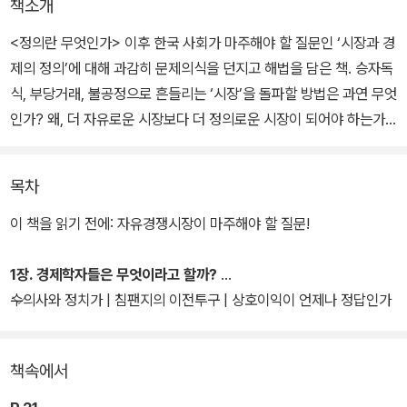
책소개
<정의란 무엇인가> 이후 한국 사회가 마주해야 할 질문인 ‘시장과 경
제의 정의’에 대해 과감히 문제의식을 던지고 해법을 담은 책. 승자독
식, 부당거래, 불공정으로 흔들리는 ‘시장’을 돌파할 방법은 과연 무엇
인가? 왜, 더 자유로운 시장보다 더 정의로운 시장이 되어야 하는가?
상생과 승자독식, 효율과 공평, 협동과 무한경쟁, 개인의 권리와 공공
의 이익을 둘러싸고 다양한 이견이 난무하는 시장과 경제의 문제를
목차
어떻게 바라보아야 할까? 한국의 경제학자 이정전 교수가 시장의 부
정의, 불공평, 불공정에 일침을 날리고 정의와 상생의 시장경제를 위
이 책을 읽기 전에: 자유경쟁시장이 마주해야 할 질문!
한 길을 제시한다. 이제 ‘정치 사회의 정의’를 넘어 ‘시장의 정의, 경제
의 정의’를 심각하게 묻고 신중한 해답을 구해야 한다.
1장. 경제학자들은 무엇이라고 할까?
수의사와 정치가 | 침팬지의 이전투구 | 상호이익이 언제나 정답인가
| 불편부당으로서의 정의 | 소득분배의 정의 | 공정으로서의 정의 | 효
율성인가, 공평성인가 | 자유경쟁시장은 누구에게나 공정한가
책속에서