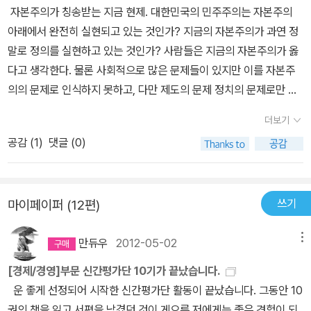
학자 이정전 교수의 공정하고 정의로운 시장 경제를 위한 길 찾기! 주
자본주의가 칭송받는 지금 현제. 대한민국의 민주주의는 자본주의
가폭락, 물가상승, 빈익빈 부익부, 만성적 실업 앞에서 우리는 심각하
아래에서 완전히 실현되고 있는 것인가? 지금의 자본주의가 과연 정
게 묻지 않을 수 없다. 자본주의 시장은 과연 공정하고 정의로운가?
말로 정의를 실현하고 있는 것인가? 사람들은 지금의 자본주의가 옳
이 책은 이 질문에 대답해보기 위한 것이다. 정의에 관하여 수준 높은
다고 생각한다. 물론 사회적으로 많은 문제들이 있지만 이를 자본주
얘기는 철학자들의 몫이다. 그리고 이미 많은 얘기들이 나오고 있다.
의의 문제로 인식하지 못하고, 다만 제도의 문제 정치의 문제로만 인
그러나 정의의 관점에서 ‘시장’을 깊이 파헤치는 국내 학자들의 논쟁
식한다. 이에 대해 시장은 정의로운가는 현 상황의 문제를 인식하고
더보기
과 토론이 없었다. 우리는 ‘시장과 경제의 정의’에 대해서도 과감히 문
분석하여 해결책을 제시한다.
공감 (
1
)
댓글 (0)
제의식을 던지고 답해줄 책이 필요하다. 이 책의 의도는 시장의 위력
과 시장의 원리를 정의의 관점에서 풀이하고 평가하는 것이다. 그러
므로 이 책에서는 정의에 대한 이론보다는 시장에 대한 이론이 더 많
이 소개된다. 시장에서 일어나는 현상을 정의의 관점에서 풀어쓴 경
쓰기
마이페이퍼 (12편)
제학 원론이자, 혹은 정의의 관점에서 우리 경제와 사회를 좀 더 깊이
이해하기 위한 길잡이다. 청년 실업, 대기업의 중소기업 업종 잠식, 부
만듀우
2012-05-02
메뉴
유세 도입 여부, 보편적 사회복지와 선별적 사회복지의 선택, 경제민
[경제/경영]부문 신간평가단 10기가 끝났습니다.
주화 등. 이 문제들은 시장 원리가 우리의 일상을 지배하고 있음을 보
운 좋게 선정되어 시작한 신간평가단 활동이 끝났습니다. 그동안 10
여주는 증거다. 시장의 힘이 우리의 삶을 장악하고 있는 현실에서는,
권의 책을 읽고 서평을 남겼던 것이 게으른 저에게는 좋은 경험이 되