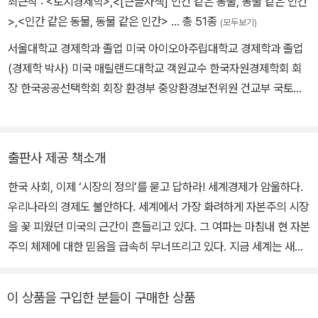
최근작 :
<토지경제학>
,
<[큰글자책] 인간 같은 동물, 동물 같은 인간
>
,
<인간 같은 동물, 동물 같은 인간>
… 총 51종
(모두보기)
서울대학교 경제학과 졸업 미국 아이오아주립대학교 경제학과 졸업
(경제학 박사) 미국 매릴랜드대학교 객원교수 한국자원경제학회 회
장 한국공공선택학회 회장 환경부 중앙환경보전위원 건교부 국토이
용심의위원 서울시 도시계획위원 대통령 지속가능발전위원회위원 환
경정의 공동대표 녹색소비자연대 공동대표 현재 서울대학교 명예교
수 주요 저서 『토지경제학』(박영사, 2013) 『환경경제학 이해』(박영
출판사 제공 책소개
사, 2011) 『경제학에서 본 정치와 정부』(박영사, 2005) 『토지경제
한국 사회, 이제 ‘시장의 정의’를 묻고 답하라! 세계경제가 암울하다.
론』(박영사, 1988) 『시장은 정말 우리를 행복하게 하는가』(한길사,
우리나라의 경제도 불안하다. 세계에서 가장 화려하게 자본주의 시장
2002) 『두 경제학 이야기: 주류경제학과 마르크스경제학』(한길사, 1
을 꽃 피웠던 미국의 근간이 흔들리고 있다. 그 여파는 마침내 현 자본
993) 정진기 언론문화 대상 수상 『시장은 정의로운가』(김영사, 201
주의 체제에 대한 믿음을 급속히 무너뜨리고 있다. 지금 세계는 새로
2)
운 자본주의의 모색에 열중하고 있다. 이윤을 위해서라면 지옥 끝까
지 좇아가는 자본주의가 아닌, 인간의 얼굴을 한 따뜻한 자본주의의
이 상품을 구입한 분들이 구매한 상품
새 모델을 찾고 있다. 이 새 모델에 어떤 내용을 채워넣을 것인지를 두