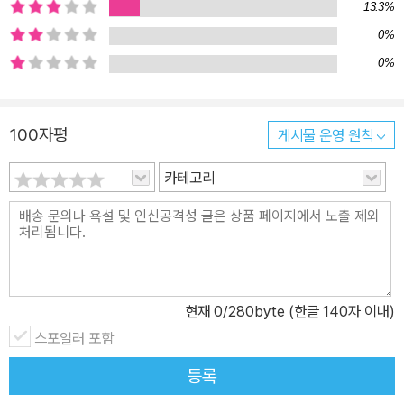
13.3%
갖춘 좋은 경제학자가 등장하지 않을까, 이런 생각을 하는 와중에 이
정전 교수의 책을 읽게 되었다. 그렇다. 우리에게는 경제학자 이정전
0%
이 있었다! _우석훈(2.1 연구소 소장)” 전 세계가 존경하는 대표적인
0%
정치경제학자 로버트 라이시를 아는가? 그는 클린턴 행정부와 오바
마 대통령의 경제자문위원을 거치면서 미국의 신경제를 주도한 경제
100자평
게시물 운영 원칙
학자이다. 그러나 그는 최신작 《위기는 왜 반복되는가》를 통해 세계
대불황을 초래한 위기 상황을 적나라하게 비판하고 자본주의 시장의
카테고리
도전 과제와 해법을 총체적으로 분석함으로써 미국의 저력이 되고 있
는 뛰어난 석학이다. 미국의 로버트 라이시에 비견할 경제학자로, 한
국에서는 서울대 이정전 교수를 주목해야 한다. 한국에 녹색경제학이
라는 개념을 처음으로 도입하고, 경실련환경개발센터 대표와 환경정
의시민연대 공동대표를 역임하면서 환경시민운동을 초창기부터 주도
현재
0
/280byte (한글 140자 이내)
해오며, 이론과 실천력을 동시에 겸비한 경제학자이다. 서울대학교
환경대학원장으로 재직하였고, 현재 서울대학교 명예교수로 있으면
스포일러 포함
서 세계경제 위기, 부동산정책, 환경정책 등을 망라한 대중적 글쓰기
등록
와 강연을 통해 활동을 펼치고 있다. 그리고 마침내 “시장의 공정성과