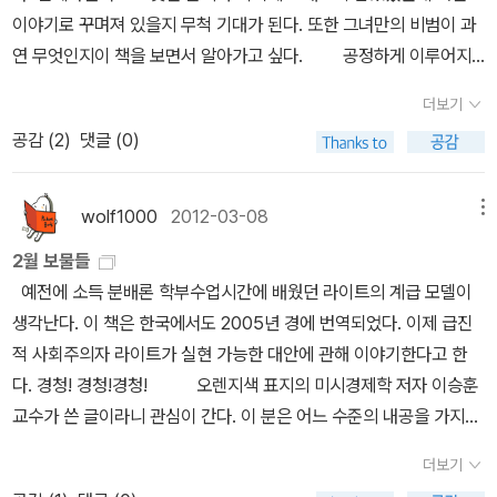
물론 여기에서도 바깥으로 내몰린 삶 하나하나를 보듬고, 이들을 내
기가 없어서 늘 정원미달인 사회, 죄수가 없어서 교도소에서 닭과 돼
이야기로 꾸며져 있을지 무척 기대가 된다. 또한 그녀만의 비범이 과
몬 국가주의를 고발한다. 세 번째 추천 이유는, 자신의 교통법규 위반
지를 기르는 사회, 이것이 진정 정의로운 사회다. 그러나 이기심을 찬
연 무엇인지이 책을 보면서 알아가고 싶다. 공정하게 이루어지
에서 국가권력의 비정함을 찾아내는 소시민의 페이소스다. 이럴 때
양하고 탐욕을 조장하는 자본주의 체제에서 정의 사회 구현을 아무리
는 시장의 모습인지. 또한 인간의 상태를 어떤 식으로 바꾸어 놓았는
보면 정말 귀여운 아저씨다. 실례가 아니라면 볼을 꼬집어주고 싶을
소리높이 외쳐댄들 그것은 결코 실현될 수 없는 공허한 메아리에 불
더보기
지 이 책을 보면서 과정을 통한 성과와 함께 시장에 미친 여러가지 요
정도다. 마지막으로 끊임없이 긴장과 이완을 오가며 칼럼집에 리듬을
과하다고 마르크스는 말하고 있다. 그는 왜 이런 일침을 주었을까? *
공감 (
2
)
댓글 (0)
소들을 읽어내고 싶다. 정의가 이슈로 떠오르고 있는 요즘 저자의 눈
불어넣은 편집자의 손길도 추천의 이유로 올린다. 전체 4부 구성은
삶의 영역별로 각기 정의로운 원칙이 필요하다? 우리의 삶은 경제 영
에 비친 시장의 문제와 그 해결 방안을 이 책을 통해 들여다 보고 싶
다소 밋밋한 감이 있지만, 안으로 들어가면 글과 글을 단단히 엮어둔
역, 정치 영역, 사회화 영역 등 여러 영역으로 나뉘어 있다. 각 영역별
다. 결과론적인 문제도 중요하지만 실제로 보면그 곳을 구성하는 사
wolf1000
2012-03-08
메뉴
편집자의 씨줄과 날줄을 만날 수 있다. 모처럼 만난 고품격 버라이어
로 사람들이 실제로 적용하고 수용하는 정의의 원칙도 다르다. 정의
람들의 공정성도 재고해보아야 할 것이다. 스마트 폰이 세상을 뒤
티 인문 에세이를 기쁜 마음으로 추천한다. 이 책으로 더 많은 이들이
2월 보물들
론의 시조로 알려진 그리스의 철인, 플라톤은 이런 삶의 여러 영역들
덮고 있는 요즘, 우리의 삶은 어쩌면 여러가지 요소로 방해를 받고 있
서경식을, 그의 사유를, 그의 시선을 만나길 기대한다. - 인문 MD 박
예전에 소득 분배론 학부수업시간에 배웠던 라이트의 계급 모델이
이 조화롭게 균형을 이루는 사회가 곧 정의로운 사회라고 설파하였
다. 나은 삶을 산다는 것은 과연 무엇이며 집중을 해야 할 때 자신의
태근추천사 : 서경식 선생은 전공이 없다. 그는 비전문가이고 그가
생각난다. 이 책은 한국에서도 2005년 경에 번역되었다. 이제 급진
다. 그러나 마르크스를 비롯해서 금세기 최고의 사상가로 꼽히는 하
고민은 저절로 사라진다고 생각한다. 한치 앞도 볼 수 없이 바쁜 요즘
가르치는 것은 교양이다. 교양은 없고 전공만 있는 시대에, 인문학적
적 사회주의자 라이트가 실현 가능한 대안에 관해 이야기한다고 한
버마스, 그리고 오늘날 샌델 교수에 이르기까지 수많은 사상가와 철
나만의 일에 대해 고민을 하고 있다. 그 흔적을 이 책을 통해서 조금이
기초는 없고 붓질만 남은 시대에, 다른 사람의 고통에 대한 관심은 없
다. 경청! 경청!경청! 오렌지색 표지의 미시경제학 저자 이승훈
학자들이 시장의 비정상적 팽창을 극히 우려하였다. 플라톤의 정의론
나마 해소가 될 수 있다면 좋겠다.암울한 미래가 아닌 내가 세상을 바
고 나만 봐달라고 아우성치는 시대에, 때로는 타인의 고통마저 우아
교수가 쓴 글이라니 관심이 간다. 이 분은 어느 수준의 내공을 가지고
에 따르면, 시장이 도를 넘어 비대화된 오늘날 자본주의 사회는 이미
꿀 수 있는 힘을 얻을 수 있지 않을까싶다.이 책을 읽으면서 그런 부분
하게 소비되는 시대에 서경식은 고통과 기억의 감수성이라는 신발을
시장 경제를 설명할지 . . . 누구나 문제는 경제라는 것을 다 안
정의로운 사회가 아니다. 균형이 깨졌기 때문이다. 여기에서 한 걸음
에 신경 써서 생각을 해 볼 것이다. 타고난 리더가 있고 목적없이
더보기
신고 역사의 보고로 가는 길을 내고 있다.(한홍구, 성공회대학교 교
다. 더 중요한 문제는 해결책이다. 저자의 식견을 믿기에 이 책을 기대
더 나아가 하버마스는 시장의 비대화가 현대사회의 위기를 초래하고
그 말을 섬기는 사람들이 있을까 무엇이 중요하고 무엇을 버려야 하