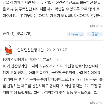
읽어봐야겠네요. <트렌드 코리아 2012>는 연말, 연초에 신년을 기
글을 작성해 주시면 됩니다. - 10기 신간평가단으로 활동하신 분들
하게 만든다는 지적도 있다. 자본주의 시장에 관하여 ‘정의학’의 석학
다리며 꼭 읽어봐야 할 책 같은 느낌인데신간서평단을 통해 만날 수
은 리뷰 및 주목신간 페이퍼를 제가 확인할 수 있도록 모두 '공개'로
들이 가장 우려한 부분이기도 하다. *일의 성과에 비례해서 보상을
있어서 좋았습니다.
해주세요. - 11기부터는 '파트장' 제도가 도입됩니다. 파트장 관련해
받는 ‘성과주의’는 과연 공정한가? 성과를 많이 올리면 많은 보수를
서는 모집 공지를 확인해주세요. 파트장에 지원하시는 분은 4번 문항
받고 그렇지 못하면 적은 보수를 받는다. 일의 성과에 의거해서 각자
더보기
에서 '예'를 선택해 주세요. =======================
의 정당한 몫을 배정해야 한다는 주장을 ‘성과주의’라고 한다. 원칙으
공감 (
1
)
댓글 (76)
======================================
로서 성과주의 그 자체에 대하여 반대할 사람은 별로 없을 것이다. 시
================================ 1. 간단한
장은 바로 그런 성과주의가 철저하게 실행되는 곳이므로 정의롭다는
소개 및 하고 싶은 말을 남겨 주세요.2. 최근 작성한 리뷰 주소를 남겨
주장이 상당한 설득력을 가진다. 하지만, 그 성과를 저울질할 척도가
알라딘신간평가단
2012-03-27
메뉴
주세요. (리뷰 주소를 남기지 않을 경우 선정에서 제외됩니다.)3. 1
문제다. 누구나 승복할 수 있는 과학적이고 객관적인 척도는 없다. 19
10기 신간평가단 마지막 리뷰도서
0기 신간평가단으로 활동하셨나요? (예/아니오)4. 경제경영/자기계
98년 우리나라의 IMF 경제 위기와 2008년 미국의 금융 붕괴를 초
10기 신간평가단 마지막 리뷰도서가 드디어 선정 완료되었습니다 :)
발 분야 파트장으로 지원하시겠습니까? (예/아니오) =========
래한 성과주의에 누가 승복할 것인가? *상호이익이 언제나 정답인
11기 모집 공지는 아마도 목요일, 늦으면 금요일에 나갈 예정이에요!
======================================
가? 강 상류 지역에 밀집된 각종 음식점과 러브호텔 등의 업소에서
11기에는 몇 개의 분야를 통합할 예정이고요. (ㅠ_ㅠ) 매월 우수리뷰
======================================
배출되는 폐수 때문에 강물이 심하게 오염된 결과, 강 하류 주민들이
를 선정하는 제도를 신설하려고 합니다. 자세한 공지는 11기 모집 공
======== 신청 기간 : 3월 30일~4월 15일지원하시기 전에 모
막대한 수질오염 피해를 입고 있다. 강 하류 주민들에게 피해를 주지
지와 함께 드릴게요. 그럼 마지막까지 멋진 활동 부탁드려요!! 그 동
집 공지글을 꼭 읽어주세요. 타 분야와의 복수지원이 불가능합니다.
않기 위해서는 강 상류의 업소들이 문을 닫거나 많은 비용을 투입해
안 고생 많으셨어요. 발송은 역시나 순차적으로 진행하고 SMS 드리
10기 경제경영/자기계발 분야 신간평가단은 이런 책들을 읽었습니
서 폐수처리 시설을 설치하고 가동해야 한다. 그렇다면 이 폐수처리
더보기
도록 하겠습니다.감사합니다! 경제/경영일의 미래시장은 정의로운