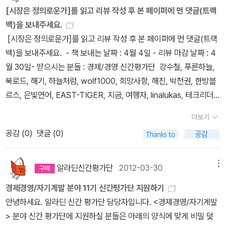
기뻤습니다.신간평가단에 선정되는 도서들을 보면 대개 경제사상, 경
을 더 많이 생산할 수 있다는 것이다. 근로의욕을 높이기 위해서는 소
낌을 받았다. <모든 악마가 여기에 있다>는 미국의 서브프라임 모기
[시장은 정의로운가]를 읽고 리뷰 작성 후 본 페이퍼에 먼 댓글(트랙
것이 옳고 그른지 스스로 생각해볼 기회를 제공하는 책입니다.
네
제학 논쟁, 또는 현실 경제에 대한 책이 많은데이 책은 직업의 미래,
득분배의 불평등이 불가피하다고 경제학자들은 입을 모은다. 결국 분
지론으로 인한 경제 위기의 모든 것읓 총망라한 사전과 같았다. 그리
백)을 보내주세요.
번째로는 린다 그래튼의 <일의 미래>입니다. 나비의 날개짓처럼 작
직업 환경의 변화 등 조금은 색다른 주제를 다뤄서 신선하고 좋았습
배정의의 문제는 그 불평등을 어느 정도까지 허용할 것인가로 요약된
고 <트렌드 코리아 2012>와 <아파트의 몰락>, <니치>는 지금 우리
[시장은 정의로운가]를 읽고 리뷰 작성 후 본 페이퍼에 먼 댓글(트랙
은 변화가 폭풍우와 같은 커다란 변화를 유발시킨다는 나비효과를 떠
니다.2025년 이라고 하면 아직 멀게 느껴지지만 세어보니 고작 13
다. *시장은 과연 상과 벌을 제대로 정확하게 주는가? 또한 돈으로 상
의 경제 활동 모습과 밀접하게 닿아 있는 책들이었다.
백)을 보내주세요. - 책 보내는 날짜 : 4월 4일 - 리뷰 마감 날짜 : 4
올리게 하는 책이었습니다. 지금도 계속해서 쉼 없이 개발되는 기술
년, 아니 12년 조금 넘게 남았네요.바로 그 2025년의 세계, 기업, 가
과 벌을 주며, 돈으로 사람을 움직이는 시장 제도에 윤리적 문제는 없
월 30일- 받으시는 분들 : 경제/경영 신간평가단 강수철, 푸른하늘,
과 사회변화들이 우리들의 삶에 어떤 영향을 미칠지 생각해 볼 수 있
정, 일, 인간관계 등에 대해 학자들은 어떻게 보고 있는제 알 수 있었
는가? 시장에서는 소비자에게 잘 봉사하는 기업이나 열심히 일하는
북로드, 해기, 하늘처럼, wolf1000, 희망사항, 해진, 박천권, 한방블
는 계기가 되었습니다. 물론, 미래를 다루고 있는 책들이 얼마나 들어
던 점도 좋았습니다. 2) 10기 신간평가단 도서 중 내맘대로 베스트
개인은 돈을 많이 벌 수 있지만, 그렇지 못한 개인과 기업은 돈을 벌지
르스, 은빛연어, EAST-TIGER, 지금, 여행자, linalukas, 테크리더,
맞을지는 알 수 없습니다. 아마도 2025년에는 저자의 생각이 얼마나
5! <니치>는 베스트1으로 할까말까 마지막까지
못하고 망하게 된다. 그래서 시장은 상벌체계의 일종이라고 말한다.
geenu, 바람향, 만듀우 10기 신간평가단 마지막 도서입니다. 6개
들어맞았는지 알 수 있겠지요. 마지막으로는 베서니 맥린, 조 노세라
고민한 책입니다. 경제보다는 경영, 마케팅, 트렌드에 관한 책이라서
더보기
상벌체계가 잘 확립된 사회는 정의로운 사회다. 시장이 상과 벌을 정
월간 고생 많으셨습니다!!! 정말 고맙습니다!
의 <모든 악마가 여기에 있다>입니다. 앞서 언급한 <시장의 배반>과
읽기 쉬웠고, 사례가 풍부해서 좋았습니다. <시장은 정의로운가>는
확하게 잘 준다고 하면, 시장은 공정하다고 주장할 수 있다. 실제로 이
공감 (
0
)
댓글 (0)
는 달리 미국에서 시작된 금융위기의 원인이 인간의 탐욕과 오만 때
가장 최근에 읽은 책인데, 어려울 것 같은 주제인데도 내용이 쉽고, 글
런 논리로 시장이 정의롭다고 주장하는 학자들이 많이 있다. 그러나
문이라는 전제를 바탕으로 둔 책입니다. 소설처럼 시간과 등장인물을
도 쉬웠습니다. <하버드 정치경제학>은 경제학 이론서 내지는 원론
이런 주장은 크게 두 가지 반론을 불러일으킨다. 우선, 현실의 시장이
중심으로 전개되기 때문에 무척 재미있게 읽을 수 있고 금융위기의
알라딘신간평가단
2012-03-30
메뉴
에 가까운 내용일 줄 알았는데,현재 하버드에서 어떤 논쟁이 있고, 어
과연 상과 벌을 제대로 정확하게 주느냐이다. 설령 상과 벌을 정확하
과정을 쉽게 이해할 수 있습니다.
떤 이슈를 연구하고 있는지 등 다른 책에서 보기 힘든 내용도 있어서
경제경영/자기계발 분야 11기 신간평가단 지원하기
게 준다고 해도 시장을 진정 정의롭다고 말할 수 있는가도 논쟁거리
좋았습니다. <전략 퍼즐>은 스토리텔링 형식이라서 읽을 때는 가볍
안녕하세요. 알라딘 신간 평가단 담당자입니다. <경제경영/자기계발
다. 시장은 돈으로 상과 벌을 주며, 돈으로 사람을 움직이는 제도인 까
게 읽었는데 나중에 많이 생각나는 책이었습니다.오늘 밤에 한번 더
> 분야 신간 평가단에 지원하실 분들은 아래의 양식에 맞게 비밀 덧
닭에 많은 윤리적 문제를 불러일으키면서 우리 사회를 삭막하고 험악