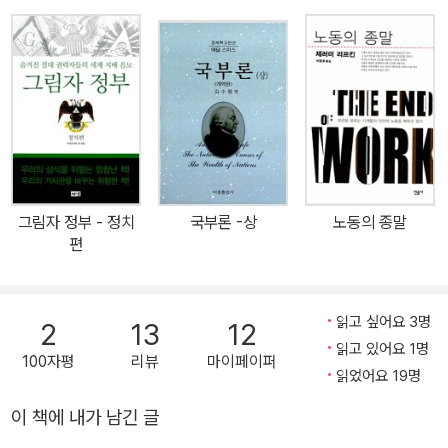
고 세계 각지에서 뜨거운 논쟁과 진단이 쏟아지고 있다. 이것은, 한국
사회 역시 피해갈 수 없는 숙제이다. 하버드대 교수인 마이클 샌델의
《정의란 무엇인가》는 한국 사회를 “정의 열풍”으로 휩싸이게 했다.
법과 정치의 영역에서 뜨거운 논란을 불러일으켰고, 마침내 정치권을
비롯한 각계에서 공정사회를 주요 화두로 제창하며 그 논쟁에 뛰어들
게 만들었다. 2011년 2월 한국경제학회 역시 “공정사회와 경제학”이
라는 타이틀을 내걸고 정의에 대한 대토론회를 가졌다. 한국제도경제
학회도 “우리 사회, 그렇게 불공정한가?”라는 주제로 토론회를 열었
그림자 정부 - 정치
국부론 -상
노동의 종말
다. 명색이 토론회였지만, 자본주의 시장이 공정하고 정의롭다는 주
편
장이 거의 일방적으로 전개되었다. 이에 대한 체계적인 반론은 찾아
보기 어려웠다. 경제학계 최고의 학술모임이었지만 과감하고 진지하
며 신랄한 공방을 보여주지 못했다. 2012년 한국 사회는 피해갈 수
읽고 싶어요 3명
2
13
12
없는 질문을 마주해야 한다. 빈자와 부자의 격차는 날로 심해지고, 정
읽고 있어요 1명
100자평
리뷰
마이페이퍼
치와 사회는 좌우로 나뉘어 있으며, 경제 근본주의로의 경도는 ‘돈의
읽었어요 19명
언어’가 우리 삶과 생각까지 지배하는 현실이다. 이것이 오늘날 무한
이 책에 내가 남긴 글
경쟁 성장 자본주의로 내달리고 있는 한국 사회가 처한 현실이다. 이