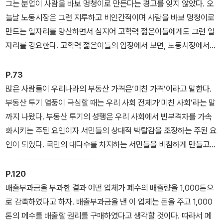
그는 분업이 사람을 바보 멍청이로 만든다는 경고를 잊지 않았다. 오
늘날 노동시장은 그런 지루하고 비인간적이며 사람을 바보 멍청이로
만드는 일자리를 양산하면서 심지어 고학력 젊은이들에게도 그런 일
자리를 강요한다. 고학력 젊은이들의 입장에서 보면, 노동시장에서
마땅한 일자리를 선택할 여지가 점점 더 줄어들고 있다.
P.73
많은 사람들이 우리나라의 부동산 가격은‘미친 가격’이라고 말한다.
부동산 투기 열풍이 극심할 때는 우리 사회 전체가‘미친 사회’라는 말
까지 나왔다. 부동산 투기의 성행은 우리 사회에서 빈부격차를 가속
화시키는 주된 요인이자 서민들의 상대적 박탈감을 조장하는 주된 요
인이 되었다. 국민의 대다수를 차지하는 서민들을 비참하게 만들고
죽도록 고생하게 만드는 가격이 과연 정당한 가격인가? 그런 미친 가
격이 판치는 자본시장을 과연 정의롭다고 말할 수 있을 것인가? 미친
P.120
사회가 정의로울 수는 없다. 그러면 도대체 누가 부동산 가격을 그토
배출부과금을 부과한 결과 어떤 업체가 폐수의 배출량을 1,000톤으
록 올려놓았는지에 분노의 화살이 쏠리게 된다.
로 감축하였다고 하자. 배출부과금을 낸 이 업체는 돈을 주고 1,000
톤의 폐수를 배출할 권리를 구매하였다고 생각할 것이다. 따라서 폐