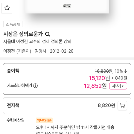
소득공제
시장은 정의로운가
서울대 이정전 교수의 경제 정의론 강의
이정전
(지은이)
김영사
2012-02-28
종이책
16,800
원,
10%
15,120
원
+ 840원
12,852
원
카드최대혜택가
더보기
전자책
8,820
원
수령예상일
양탄자배송
오후 1시까지 주문하면 밤 11시
잠들기전 배송
(중구 서소문로 89-31 )
변경