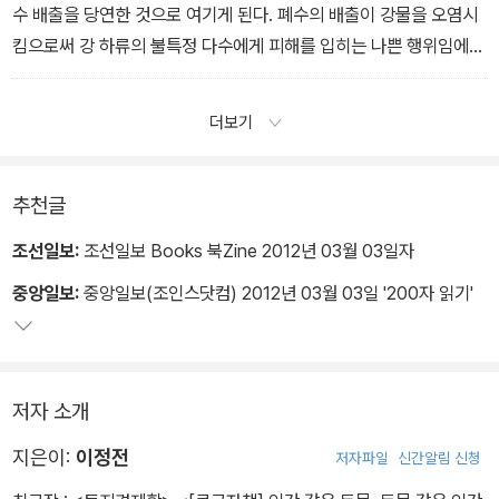
수 배출을 당연한 것으로 여기게 된다. 폐수의 배출이 강물을 오염시
킴으로써 강 하류의 불특정 다수에게 피해를 입히는 나쁜 행위임에도
불구하고 이 업체는 아무런 죄책감을 느끼지 않게 된다.
더보기
추천글
조선일보:
조선일보 Books 북Zine 2012년 03월 03일자
중앙일보:
중앙일보(조인스닷컴) 2012년 03월 03일 '200자 읽기'
저자 소개
지은이:
이정전
저자파일
신간알림 신청