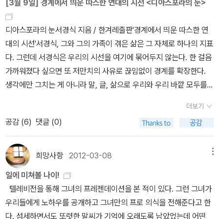
[3월 9일] 경계에서 띄운 따스한 연대의 시선 <디아스포라의 눈>
의의 도리다. 이런 논리로부터 시장에서 결정된 가격이나 소득은 정
당하며, 나아가서 시장은 정의롭다는 주장이 나온다. 허나, 이런 주장
디아스포라의 눈서경식 지음 / 한겨레출판'경계에서 띄운 따스한 연
역시 치명적 약점을 드러내면서 논쟁의 회오리바람을 일으킨다. 과연
대의 시선'서경식, 그와 그의 가족이 겪은 삶은 그 자체로 하나의 지표
사람들이 그렇게 합리적인가는 둘째 치고, 자발적 합의에 참여한 사
다. 그런데 서경식은 우리의 시선을 여기에 묶어두지 않는다. 한 걸음
람들 사이의 관계, 이들의 합의가 엉뚱한 제3자에게 끼칠 불의의 피
가까워졌다 싶으면 또 저만치의 사유로 끊임없이 경계를 확장한다.
해 등도 꼼꼼하게 따져보아야 한다. 더 중요한 것은, 시장에서 소비자
생각에만 그치는 게 아니라 말, 글, 삶으로 우리와 우리 바깥 모두를
의 행태를 주도하는 선호의 성격이다. 참된 선호란 무엇인가? 경제학
돌아보게 하는 디아스포라의 시선을 끊임없이 전한다. 언젠가는 경계
자들은 단순하게 생각하지만, 오늘날 첨단 과학자들은 그렇게 간단하
더보기
에서 띄운 따스한 연대의 시선이 ‘우리’를 달라지게 할 거라는 믿음이
지 않다고 본다. 예를 들어서, 담배를 끊으려고 애를 쓰는 애연가의 진
공감 (
6
)
댓글 (0)
그와 그를 읽는 우리의 공감이리라. 이번 책은 <시대를 건너는 법>에
짜 선호는 흡연인가 금연인가? *정의로운 사회가 과연 최종의 이상
이은 한겨레 신문 칼럼집이다. 색다른 건 이번 칼럼 ‘디아스포라의
사회인가? 모두가 정의사회 구현을 외치고, 정의에 대한 국민의 요구
눈’을 연재하는 가운데 2년을 그가 한국에서 지냈다는 점이다. 하나
희망사항
2012-03-08
메뉴
가 봇물을 이루다보니 정의로운 사회가 마치 우리 모두가 추구해야
의 경계를 건너와 새로운 경계를 마주한 서경식의 진솔한 이야기가
할 이상적인 세상인 것처럼 생각하게 된다. 하지만, 정의는 좋은 사회
일에 미쳐볼 나이!
더욱 가까이에서 공감을 불러일으킨다. 이 책을 추천하는 또 하나의
를 만들기 위한 하나의 조건에 불과하다. 마르크스는 정의로운 사회
텔레비전을 통해 그녀의 프레젠데이션을 본 적이 있다. 그런 그녀가
이유는 1년 전 후쿠시마 원전 사고다. 당시 그는 한국 생활을 정리하
가 아니라 정의가 아예 필요 없는 사회를 지향해야 한다고 역설하였
우리들에게 노하우를 공개하고 그녀만의 프로 의식을 전해준다고 한
고 일본으로 돌아간 후라서 사고 전후 일본의 상황을 꾸준히 전했다.
다. 판.검사가 할 일이 없어서 바둑으로 소일하는 사회, 법과대학이 인
다. 섬세하면서도 또렷한 말씨가 기억에 오래도록 남았었는데 어떤