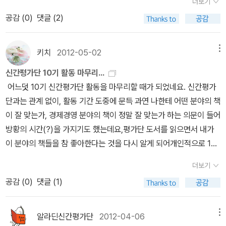
더보기
‘정의가 사라져버린 시장’에 대한 논의를 시작할 때가 왔다는 것이다!
단 활동을 해 왔기 때문에 은근히 기대를 했었는데, 이런 아쉬운 결과
무엇인지, 그리고 묵은 장맛이 나는 책은 무엇인지 생각해보니 <시장
공감 (
0
)
댓글 (2)
(마이클 샌델, 하버드대 교수)” *노동시장과 자본시장은 공정한가?
를 접하게 되어 조금은 우울해 지고 말았다. 열심히 글을 올려서 다음
의 배반>이더군요. 그래서 가장 추천해 드리고 싶은 책으로 존 캐서
기회균등은 누구에게나 항상 공평한가? 오늘날 자본주의 사회에서
12기 신간평가단에서는 꼭 선정이 되고 싶다. 아자아자~!!^^ 어쨌든
디의 <시장의 배반>을 선정했습니다.
그러면 <시장의 배반>을 포
소득의 대부분이 이 두 시장을 통해서 취득되는 까닭에 이 두 시장이
아쉬움을 뒤로 하고 10기 신간평가단 활동을 하는 중에 만났던 좋은
키치
2012-05-02
메뉴
함해서 제가 신간평가단 활동을 하면서 가장 마음에 들었던 다섯 권
우리 국민의 소득분배 양태를 결정하게 된다. 만일 그 두 시장이 진정
책들을 골라 보았다. 1) 10기 신간평가단 도서 중 가장 좋았던 책 다
의 책을 꼽자면, 먼저 앞서 말씀드린 존 캐서디의 <시장의 배반>입
신간평가단 10기 활동 마무리...
공정하다면, 결과적으로 나타나는 소득분배의 양태에 대하여 큰 시비
른 무엇보다도 우리나라 경제학자가 쓴 경제 정의 이론에 관한 책으
니다. 앞서 말씀드렸듯이 깊이 있는 내용이 묵직하고요, 두고두고 읽
어느덧 10기 신간평가단 활동을 마무리할 때가 되었네요. 신간평가
를 붙기가 어려워진다. 자본시장 중에서도 특히 부동산시장이 매우
로서 이해하기 쉽고 여러 예시를 들어주고 있어서 좋았다. 어려운 경
을 만한 책인 듯싶습니다. 두 번째로는 윌리엄 파운드스톤의 <가
단과는 관계 없이, 활동 기간 도중에 문득 과연 나한테 어떤 분야의 책
오랫동안 우리 사회에서 불공정과 부정부패의 표적이 되어왔기 때문
제 용어도 별로 없었고 벤담과 밀의 공리주의에서부터 칸트와 롤스의
격은 없다>입니다. 행동 경제학의 이론들을 다양한 사례들을 바탕으
이 잘 맞는가, 경제경영 분야의 책이 정말 잘 맞는가 하는 의문이 들어
에 특히 이 문제를 자세히 다루었다. *누구나 정당한 자기 몫을 가지
경제 정의에 관한 이론, 마르크스의 이론에 이르기까지, 이러한 이론
로 설명하고 있는 책입니다. 사실 이러한 내용을 다룬 책들은 꽤 많은
방황의 시간(?)을 가지기도 했는데요,평가단 도서를 읽으면서 내가
는가? 함께 협동하여 생긴 소득은 어떻게 나눌 것인가? 다수의 사람
이 나오게 된 배경과 그 사상의 전개, 그에 대한 비판이 잘 설명되어
데요, 이 책은 이론과 사례의 적절한 균형이 돋보인다고 할 수 있습니
이 분야의 책들을 참 좋아한다는 것을 다시 알게 되어개인적으로 10
들이 일정 기간 동안 협동해서 창출한 소득을 어떻게 나누어 가져야
있다. 자유시장경제와 고전 경제학, 주류 경제학에서 신봉하는 이론
다. 그리고 저자 윌리엄 파운드스톤의 필력 때문이지는 모르겠으나,
기 활동이 매우 의미가 있었고 오랫동안 기억에 남을 것 같습니다. 담
옳은가? 이상적으로만 본다면 모두가 똑같이 나누어 가지는 것이 원
이 완벽한 이론일지 모르지만 현실 사회에서는 얼마나 빈약하고 쓸모
더보기
책의 구성과 진행방식 또한 무척 재미있게 구성되어 있습니다. 세
당자님, 평가단 운영하느라 수고 많으셨습니다. 덕분에 좋은 책, 귀한
칙이다. 하지만 문제는 이와 같이 똑같이 나눈다면 아무도 더 열심히
없는 이론이 되어버리는 것인지 지금 현재 우리 사회의 모습을 여실
공감 (
0
)
댓글 (1)
번째로는 이정전 교수의 <시장은 정의로운가>입니다. 이 책은 인문
책 많이 읽었습니다. 고맙습니다 ^^ 1) 10기 신간평가단 도서 중 가
일하려는 의욕을 가지지 않게 될 우려가 있다. 이때 경제학자들은 인
히 보여주고 있다는 점에서 꼭 읽어보라고 권하고 싶은 책이다. 2)
학에서 멀어진 경제학을 다시 인문학으로 되돌려놓은 책이라고 생각
장 좋았던 책 출간 당시, 소개글을 읽고 이 책은 꼭 읽어
센티브의 측면을 무척 강조한다. 더 많이 노력하는 사람에게 더 많은
10기 신간평가단 도서 중 내맘대로 베스트 5! 나름대로 재미있
됩니다. 경제학이 무엇이고, 경제학에서 추구해야 할 가치는 무엇이
봐야지, 싶었던 책인데 마침 신간평가단 도서로 선정되어 너무나도
알라딘신간평가단
2012-04-06
메뉴
소득을 주어야만 사람들이 더 열심히 일하게 되고 그 결과 더 많은 것
게 읽었던 책들이다. <시장의 배반>은 경제 이론서의 고전과 같은 느
고, 현재 경제 시스템의 문제점은 무엇인지, 그리고 무엇보다 어떠한