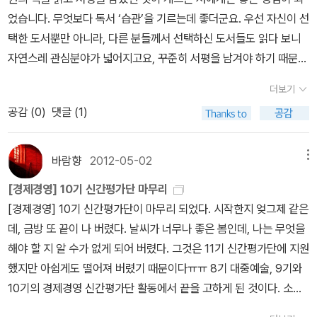
시장의 공정성과 사회의 정의는 함께 얘기되어야 한다. 이 견해에 동
었습니다. 무엇보다 독서 ‘습관’을 기르는데 좋더군요. 우선 자신이 선
의하지 않는 학자들도 많다. 그런 만큼 ‘보이지 않는 손’의 정의를 묻
택한 도서뿐만 아니라, 다른 분들께서 선택하신 도서들도 읽다 보니
고 답하는 신랄한 비판, 치열한 공방, 매서운 진단이 필요하다. 그리고
자연스레 관심분야가 넓어지고요, 꾸준히 서평을 남겨야 하기 때문에
이 책에 한 가지 더 추가된 의도가 있다. 시장이 공정하다고 보느냐 아
책을 읽을 때도 그러한 것들을 염두에 두면서 읽게 됩니다. 그리고 서
니냐에 따라 보수 진영과 진보 진영이 갈리며, 보수와 진보의 갈등이
더보기
평을 작성하면서 전체적으로 정리하게 됩니다. 이러한 것들을 계속하
시작된다. 각종 사회적 현안들을 놓고 이 양쪽 진영은 사사건건 날카
공감 (
0
)
댓글 (1)
다 보면 점차 습관이 되더군요. 신간평가단 11기는 이미 시작되었으
롭게 맞서고 있다. 우리 사회에서 소득분재의 양극화도 심각한 문제
니, 관심 있으신 분들은 12기에 한 번쯤 참여해 보시는 것도 좋을 듯
이지만, 지식인 사회의 양극화(담론의 양극화)도 걱정스럽다. 그래서
싶습니다. 그동안 읽었던 책 중에서 다른 분들께 가장 추천해 드리
바람향
2012-05-02
메뉴
시장의 공정성에 관하여 보수 진영과 진보 진영의 입장이 구체적으로
는 책은 존 캐서디의 <시장의 배반>입니다. 묵직한 책의 무게만큼
어떻게, 왜 다른지를 정리하고 이를 바탕으로 우리 사회가 당면한 현
[경제경영] 10기 신간평가단 마무리
이나 많은 내용을 담고 있습니다. 깊이도 있고요. 애덤 스미스부터 시
안을 생각해보는 것도 큰 의미가 있다고 생각한다. 이 책은 바로 그런
[경제경영] 10기 신간평가단이 마무리 되었다. 시작한지 엊그제 같은
작된 주류 경제학에서 주장하는 이론뿐만 아니라, 유토피아 경제학이
소망을 담아낸 것이다. (9-11p, “이 책을 읽기 전에”) 왜, 더 자유로운
데, 금방 또 끝이 나 버렸다. 날씨가 너무나 좋은 봄인데, 나는 무엇을
어떻게 주류 경제학으로 발전하게 되었는지, 그리고 그러한 유토피아
시장보다 더 정의로운 시장이 되어야 하는가? 경제성장은 부자와 빈
해야 할 지 알 수가 없게 되어 버렸다. 그것은 11기 신간평가단에 지원
경제학의 한계점은 무엇인지 등 풍부한 지식이 묵직하게 담겨 있습니
자를 모두 부유하게 하는가? 무한경쟁은 나와 이웃을 함께 행복하게
했지만 아쉽게도 떨어져 버렸기 때문이다ㅠㅠ 8기 대중예술, 9기와
다.사실 가장 좋았던 한 권의 책을 꼽기란 무척 어렵습니다. 그래서 존
하는가? “시장에도 ‘정의’가 필요한 때가 왔다. 우리가 어떻게 이걸
10기의 경제경영 신간평가단 활동에서 끝을 고하게 된 것이다. 소설
캐서디의 <시장의 배반>과 다른 한 권 중에서 무척 오랫동안 고민했
풀어나가야 하는지는 아직 분명하지 않다. 그러나 한 가지 확실한 건
분야라 경쟁률이 치열할 것이라고 예상은 했으나, 오랫동안 신간평가
습니다. 그런데 두 권의 책 중에서 앞으로 더 많이 읽을 것 같은 책은