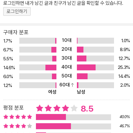
로그인하면 내가 남긴 글과 친구가 남긴 글을 확인할 수 있습니다.
현실을 타개하기 위해서 지금 우리에게 필요한 것은 무엇일까? 이제
‘정치사회의 정의’를 넘어 ‘시장의 정의, 경제의 정의’를 심각하게 묻
로그인하기
고 신중한 해답을 구해야 한다. “세계는 지금 새로운 자본주의의 새
모델을 찾고 있다. 그 구체적 내용에 대해서는 아직 합의된 바가 없다.
구매자 분포
이 새 모델에 어떤 내용을 채워넣을 것인지는 현 자본주의 시장을 어
10대
1.0%
1.7%
떻게 보느냐에 달려 있다. 만일, 자본주의 시장이 기본적으로 공정하
20대
8.9%
6.7%
고 정의롭다고 한다면, 새 자본주의의 핵심 과제는 단지 시장의 뒤탈
30대
12.7%
5.5%
을 깔끔하게 설거지하는 것으로 끝난다. 그러나 구조적인 요인 탓으
40대
25.3%
14.6%
로 시장이 공정치 못하다고 한다면, 시장에 대한 대수술이 새로운 자
50대
14.4%
6.0%
본주의의 주요 과제가 될 것이다. 우리는 심각하게 묻지 않을 수 없다.
60대
2.0%
1.2%
자본주의 시장은 과연 공정하고 정의로운가? 이 책은 이 질문에 대답
여성
남성
해보기 위한 것이다. (8p)” 침묵하는 경제학자여, 언제까지 ‘시장의
눈물’을 외면할 것인가? “로버트 라이시라는 아주 훌륭한 경제학자가
8.5
평점 분포
있다. 비판적 경제학자이면서 동시에 클린턴 시절 노동부 장관을 역
40.0%
임하기도 한, 그러면서도 아직까지 많은 존경을 받고 있는 사람이다.
46.7%
왜 한국에 로버트 라이시 같은 비판적이면서도 동시에 실천능력까지