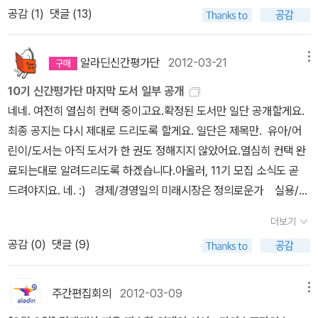
다. :)아래 도서들에 관심이 가신다면 경제경영/자기계발 분야에 지
비용을 누가 부담하는 것이 옳은가? 경제학자들은 무엇이라고 할까?
공감 (
1
)
댓글 (13)
가 실용/취미홈메이드 떡레시피팝업카드 만들기 유아/어린이/청
원해주세요(두개의 분야가 통합되어서 책이 많네요. 실제로는 12권
대부분의 보수 성향 경제학자들은 정부가 나서되 되도록이면 양쪽의
소년시골쥐와 감자튀김별이 된 소년 자기계발고전혁명우리는 어떻
가량을 읽게 됩니다)
주민들이 자발적으로 타협하도록 유도할 것을 권고한다. 타협을 하다
게 설득 당하는가 에세이1인분 인생나는 알래스카에서 죽었다 소설
알라딘신간평가단
2012-03-21
메뉴
보면 서로에게 이익되는 방향으로 문제를 해결하게 된다는 것이다.
스노우맨옆 무덤의 남자 예술/대중문화나를 세우는 옛그림음악의 탄
이해 당사자 모두를 이롭게 함으로써 갈등을 원만하게 푸는 것이 정
10기 신간평가단 마지막 도서 일부 공개
생 인문/사회/과학카프카 평전검열에 관한 검은 책
의의 요체라는 주장이다. 이 경우의 정의를 상호이익으로서의 정의라
네네. 여전히 열심히 컨택 중이고요.확정된 도서만 일단 공개할게요.
고 한다. 그러나 상호이익이 정의의 전부라고 할 수 있을까? 정의는
최종 공지는 다시 제대로 드리도록 할게요. 일단은 제목만. 유아/어
그 이상의 것이다. 예를 들어, 사람을 고문한 죄로 재판을 받고 있는
린이/도서는 아직 도서가 한 권도 정해지지 않았어요.열심히 컨택 완
경찰관이 피해자에게 충분한 보상을 함으로써 서로 이익이 되는 방향
료되는대로 알려드리도록 하겠습니다.아울러, 11기 모집 소식도 곧
으로 원만하게 타협했다. 그래서 그에게 무죄를 선고하는 것을 어떻
드려야지요. 네. :) 경제/경영일의 미래시장은 정의로운가 실용/취
게 봐야 할까? 이것은 공정한 판결인가? *시장의 합의는 항상 공정
미홈메이드 떡레시피팝업카드 만들기 유아/어린이/청소년시골쥐와
더보기
하고 정의로운가? 시장의 자발적 합의 속에 도사린 함정은 무엇인
감자튀김별이 된 소년 자기계발고전혁명우리는 어떻게 설득 당하는
공감 (
0
)
댓글 (9)
가? 시장은 사람들이 자발적으로 모여서 각자 합리적 손익계산에 따
가 에세이1인분 인생나는 알래스카에서 죽었다 소설스노우맨옆 무
라 흥정하고 거래하는 곳이다. 만일 그렇다면, 시장에서 결정된 가격
덤의 남자 예술/대중문화나를 세우는 옛그림음악의 탄생 인문/사
이나 소득은 합리적인 사람들이 자발적으로 모여서 합의한 결과다.
회/과학카프카 평전검열에 관한 검은 책 컨택이 완료되는대로 계속
주간편집회의
2012-03-09
메뉴
합리적인 사람들 사이의 자발적 합의사항은 존중해주는 것이 민주주
업데이트할게요! 좋은 봄날, 보내고 계시죠? :)