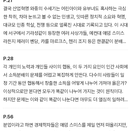
P.21
결국 산업혁명 와중의 수세기는 어린아이와 유부녀도 혹사하는 극심
한 착취, 차마 눈뜨고 볼 수 없는 민생고, 잇따른 정치적 소요와 혁명,
대규모 인종 학살, 전쟁 등으로 얼룩진 시대로 기록되고 있다. 이 시대
에 서구에서 기라성같이 등장한 여러 사상가들, 예컨대 애덤 스미스
라든지 제러미 벤담, 카를 마르크스, 헨리 조지 등은 한결같이 분배에
대한 새로운 규범, 즉 새로운 정의의 원칙을 제시하였던 인물들이다.
바로 이런 분배의 규범이 정의의 핵심이 된다.
P.28
각 개인의 노력과 개인들 사이의 협동, 이 두 가지 요인이 인간 사회에
서 소득분배의 문제를 어렵고 복잡하게 만든다. 다수의 사람들이 일
정 기간 동안 협동해서 창출한 소득을 어떻게 나누어 가져야 옳은가?
이상적으로만 본다면 모두가 똑같이 나누어 가지는 것이 원칙이다.
하지만 문제는 이와 같이 똑같이 나눈다면 아무도 더 열심히 일하려
는 의욕을 가지지 않게 될 우려가 있다.
P.56
분업이라고 하면 경제학자들은 애덤 스미스를 제일 먼저 떠올리지만,