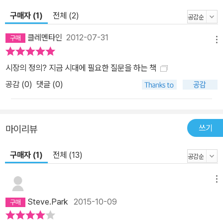
경제의 정의”를 묻는 질문을 통해, 세계 자본주의 경제와 사회의 중요
구매자 (1)
전체 (2)
한 변화를 가장 신속하고 예리하게 진단하고 비판적 해결 방안을 모
색한 책 《시장은 정의로운가》를 김영사에서 출간하였다. 한국의 대표
클레멘타인
2012-07-31
메뉴
경제학자가 ‘시장의 눈물’에 대하여 일침을 날린 책이다. “그런 중에
경제학자들의 모임인 한국경제학회가 이 토론에 뛰어들었다. 과학자
시장의 정의? 지금 시대에 필요한 질문을 하는 책
임을 자부하는 경제학자들은 정의.평등.도덕.인권 등의 형이상학적인
공감 (
0
)
댓글 (0)
것들에 관해서 연구하거나 공식적으로 이야기하기를 꺼리는 경향이
있다. 그럼에도 불구하고, 경제학공동학술대회(2011년)에서 한국경
제학회가 ‘공정사회와 경제학’을 공동 주제로 내걸고 정의에 관한 대
쓰기
마이리뷰
토론회를 개최하였다는 것은 예삿일은 아니다. 과연 그 학술대회에서
경제학자들은 정의에 관하여 어떤 주장을 내세웠을까? 단연 두드러
구매자 (1)
전체 (13)
진 주장은, 자본주의 시장이 공정하고 정의롭다는 것이다. 시장에서
결정된 가격은 공정하며, 시장에서 결정된 소득분배 역시 공정하다는
메뉴
것이다. 이 책을 읽는 여러분들은 어떻게 생각하는가? 경제학자들이
말하는 것처럼, 자본주의 시장은 과연 공정하고 정의로운가? (9p)”
Steve.Park
2015-10-09
시장의 부정의, 불공평, 불공정에 신랄한 일침을 날리는 한국의 경제