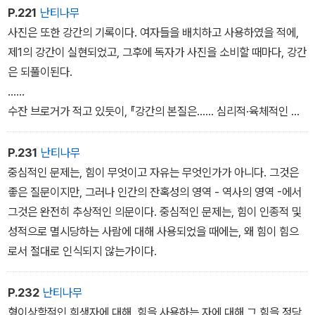
것이 아니라 자유롭게 행동하고 있다는 환상이다.
P.221
난티나무
사진은 또한 강간의 기록이다. 여자들을 배치하고 사용하였을 적에,
제1의 강간이 실현되었고, 그후에 독자가 사진을 소비할 때마다, 강간
은 되풀이된다.
......
수잔 브로거가 적고 있듯이, 『강간의 본질은...... 심리적·육체적인 힘
의 정도 안에 존재하는 것이 아니라 ...... 남자의 여자에 대한 태도, 즉
위장된 강간이나 노골적인 강간을 가능하게 하는 태도 안에 존재한
P.231
난티나무
다. 여자를 희생자로 고려하는 권리를 획득하기 전에, 여자가 죽음의
중심적인 문제는, 힘이 무엇이고 자유는 무엇인가가 아니다. 그것은
상태나 적어도 피를 흘리기를 요구하는 태도는, 위와 동일한 것이다.』
좋은 질문이지만, 그러나 인간의 잔혹성의 영역 - 역사의 영역 -에서
...... 강간의 본질은, 그러한 사진 - 어떠한 방식, 어떠한 정도도 포함
그것은 완전히 추상적인 의문이다. 중심적인 문제는, 힘이 인종적 및
한 - 이, 남자의 권력과 무관계하게 남성지상주의의 범주 바깥에, 남
성적으로 멸시당하는 사람에 대해 사용되었을 때에는, 왜 힘이 힘으
자의 힘에 오염되지 않고 존재하는 여자의 성욕을 보여 줄 수는 없다
로서 절대로 인식되지 않는가이다.
는 확신 안에 존재한다. <그런 식으로 일이 이루어지는 것을 참으로
좋아한다>는 것처럼 보이도록 여자에 대해 카메라가 한 강간은, 현대
P.232
난티나무
사회에서 여자의 희생자성의 명확한 제1조항이다. 그녀는 죽거나, 피
형이상학적인 희생자에 대해, 힘을 사용하는 자에 대해 그 힘을 정당