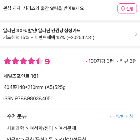
관심 저자, 시리즈의 출간 알림을 받아보세요
신청
알라딘 30% 할인! 알라딘 만권당 삼성카드
카드혜택 15% + 이벤트혜택 15% (~2025.12.31)
9
100자평 3편
리뷰 3편
세일즈포인트
161
404쪽
148*210mm (A5)
525g
ISBN 9788980384051
주제분류
신간알림 신청
사회과학
>
여성학/젠더
>
여성문제
인문학
>
문화/문화이론
>
성(性)/성문화