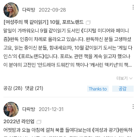
은 몹시 자극적이라기보다는, 웬만한 정도의 침해의 양식이다. 사드
kr/fallen77/14699295 이 글을 참고하세요 :)
그리하여 여자는 남자의 육체적 강함이라는 현실뿐만 아니라 그 전설
갈어의 feitiço에서 유래한다. ... 성적인 의미에서, 페티시의 마력은,
을 키우는 현실정치의 대안은 페미니즘이다. 사진작가 신디 셔먼의
혐오자들이 왜곡되게 강조함으로써 남자의 성적 학대의 첫번째 희생
우위에 있는 남자가 선망하는 성욕을 지닌 것으로 승인됨 - 을 뇌물로
다』라고 열렬히 주장하였다. 나는 『무엇으로부터 지키는 것입니까?』
의 작품에서, 강간은 전희이고, 나중에 오게 될 수족을 절단하여 죽음
다락방
2022-09-28
메뉴
에 의해서도 협박을 당한다. ...세번째로, 권력은 자기self와 육체적
페니스의 발기를 일으키고, 지속시키는 힘을 지닌다.- P200속옷으
작품 *[여미쳐]에 언급된 작가들의 책인데 대부분 친숙한
자는 여자와 여자아이라는 사실을 교묘하게 시야에서 배제한다. 이러
제공받기 위하여, 자기와 같은 인종의 여자의 전락, 모든 여자들의 전
라고 물었다. 사실 여자가 어두운 길에서 우연히 맞닥뜨리는 가장 두
에 이르게 하는 메인이벤트의 준비단계일 뿐이다. 물론, 사드의 성적
강함을 구사하여 모든 계층의 사람들 전원에게 자신들과 다른 계층의
로부터 부츠, 그리고 레인코트로부터 가죽 벨트, 긴 머리 그리고 온갖
[여성주의 책 같이읽기] 10월, 포르노랜드
목록들이고 (이게 다 '여성주의 책 함께읽기'의 리더이신 다락방님 덕
한 현상은 남자나 남자아이에 대한 학대범죄는 남자의 정상성의 남용
락에 공모한다. 남자에 대한 모욕에는 찬양의 요소가 있다. 그것은 대
려운 대상은, 태어날 때부터 여성을 지킨다고 말하는 자들인 셈이다.
행동관념에서는 힘이 대단히 중요하므로 강간이 본질적 중요성을 지
사람들 전원에 대한 공포를 심어 주고, 위협의 능력으로 기능한다. 공
종류의 신발에 발을 집어넣는 것과 신발 그 자체에 이르기까지, 이 모
말일이 가까워오니 9월 같이읽기 도서인 《디지털 미디어와 페미니
분!) 누스바움은 이번에 신간이 나왔길래 넣었다. 내년에는 이 책들을
으로 보면서, 여자에 대한 학대범죄는 궁극적으로 남자의 정상성의
단한 찬양 혹은 그 같은 필요불가결한 찬양이어서, 인종적으로 멸시
얼마나 기묘한 일인가?” ​(샬럿 퍼킨스 길먼 <샬럿 퍼킨스 길먼의 삶
니기는 한다. 그러나 시간이 흐름에 따라, 반복함으로써, 강간의 색조
포의 행위는 강간·구타·아동에 대한 성적 학대·전쟁·살인·불구화·고문·
든 것이 그리고 그 이외의 더 많은 것이 남자 페티시스트의 소재가 된
즘》완독 인증이 차례로 올라오고 있습니다. 완독하신 분들 고생하셨
꼭 읽어보고 싶다.
표현으로 본다는 사실과 일치한다.- P111빈곤 또한 희생될 위험이 있
받는 남자는 자기 자신의 남자다움의 신화에 의해서 현혹되고, 이 신
- 자서전>)서문에 실린 길먼의 인용구. 밑줄은 아래에.포르노그래피
가 퇴색되고 지루해져서 에너지의 절대 소모를 피하기 위해서는 희생
노예화·유괴·언어적 공격·문화적 공격·죽음의 위협·가해의 위협의 전
다. 남자는 무엇이나 페티시화할 수 있고, 실제로 페티시화하는 것이
고요, 읽는 중이신 분들, 힘내세요!자, 10월 같이읽기 도서는 '게일 다
는 남자가 지니는 특징이다. 감옥살이를 하는 남자는 가난하고, 매춘
화가 빈번히 자신의 목숨을 앗아간다고 할지라도 자신의 섹스의 힘을
는 여성의 몸과 정신에 대한 조직화된 파괴행위이며, 강간·구타·근친
자에게 고문을 가하든지 흔히는 살인을 동반해야 한다. 사드는 문학
영역에 걸친다. 그러한 위협은 그것을 실행가능한 것으로 만드는 남
사실이다. 어떠한 여자도 특정의 남자의, 특정의 페티시와 합치하는
인스'의 《포르노랜드》입니다. 포르노 관련 책을 계속 읽고자 했으나
을 하는 남자도 가난하다. 금전은 남자의 힘의 도구의 하나다. 빈곤은
자신의 동일성으로 상정하는 이데올로기를 현혹되어 받아들인다. 그
상간·매춘은 포르노그래피와 서로 활발히 연계되어 있다. 포르노그래
방면에서 경지에 오른 살인 장면의 묘사가이다. 즉, 오르가슴은 궁극
자의 능력이나 허용하는 사회적인 분위기에 의해서 지지를 받는다.
방법을 알 수 없고, 페티시의 반응의 성적 환기를 <도발하는> 것을
이 분야의 고전인 '안드레아 드워킨'의 책이나 '캐서린 맥키넌'의 책이
굴욕적인 경험이고, 따라서 남자를 여성화하는 경험이다.- P115이성
때의 해결책은 간단한 것 같다. 즉, 그는 금기禁忌된 성적 관계를 통
피의 특질은 비인간화와 새디즘이다. 그것은 여성에게 선포하는 전쟁
적으로 살인을 부른다. 희생자들이 죽을 때까지 그들의 몸을 저며서,
위협의 상징은 총·칼·폭탄·주먹 등 평범하고 지극히 익숙한 것으로, 보
예측하는 것도, <도발하는> 것을 회피하는 것도 절대로 알 수 없다.
재출간 되질 않아 자꾸 미루게 됐는데요, 언제까지 미룰 수는 없어 게
애(그 주요한 목적의 하나는 계급으로서의 남자의 특질인 격렬한 성
해서 인종적인 우위에 있는 집단의 여자에 대해 복수를 하거나, 자신
이며, 인간의 존엄이나 자아 그리고 인간적 가치에 대한 끝없는 공격
막대기에 찔러 꿰어서, 산 채로 태우고, 천천히 기름을 튀기면서 굽고,
더보기
다 중대한 것은 위협의 감춰진 상징인 페니스이다. ... 남자가 그 일에
충분히 이해하지 못하면서도, 여자들이 막연히 알고 있는 것은, 남자
일 다인스의 책을 함께 읽어보도록 하겠습니다.이번책은 학술논문처
적 공격성으로부터 남성 전체를 보호하는 것이다)- P116남자가 여자
과 같은 인종의 여자를 취하여, 그 여자 파트너에게 자신의 성욕을 행
이다. 살아남은 여성들은 각자 자기 자신의 인생경험을 통해서, 포르
먹고, 머리를 자르고, 희생자들의 껍질을 벗긴다. 여자의 질과 직장을
공감 (
28
)
댓글 (21)
실패하면 위협이 그 약속을 이행할 것이다. ...네번째로, 남자는 위대
의 공통적인 페티시가 여자의 패션을 결정한다는 점이다. 남자가 좋
럼 어렵게 읽힌다기 보다는 내용이 힘들텐데요, 그만큼 각오하시길
를 인식하는 방식은 편견에 차 있고, 터무니없고, 부조리하다. 예술·문
사한다. 그는 자신의 남자다움을 뇌물의 의미로 받아들였기 때문에,
노그래피가 여성을 구속하고 있다는 사실 - 여성들은 포르노 필름 속
봉합했다가 나중에 찢어발긴다. 여자들의 몸이 테이블이 되어 그 위
하고 숭고한 권력인 이름 붙이기의 권력을 지닌다. 이 이름 붙이기의
아하는 스타일이나 드레스를 통해서 남자들을 매료시킨다는 것은, 한
바랍니다.아마도 이 같이읽기에 참여하는 분들은 '포느로'라고 하면
학·심리학·종교논문·철학에서 남자가 표현하는 여자의 모습은 시대를
성적 공정을 바탕으로 여자와의 연대 - 자신과 같은 집단의 여자와의
에 붙잡혀 있으며, 그 필름이 또 다른 여성에게 사용되고 있으며, 남성
로 구운 음식이 서브되고, 양초가 탄다. 사드가 묘사한 잔학행위의 목
권력으로 남자는 경험을 정의하고, 경계나 가치를 명확히 하고, 각개
사람 이상의 남자가 공통적으로 갖는 페티시의 요구에 따르는 것이
머릿속에 상상하는 이미지가 있을텐데요, 무엇을 상상하든 그보다 훨
불구하고 당대의 상식적 혜지를 동원하여 여자를 표현하더라도 기묘
다락방
2021-12-31
메뉴
연대 - 를 만들어 내는 방식을 명확하게 알지 못하였다. 남자다움을
이 그 필름을 갖고 있는 동안 여성은 계속해서 감금된 것이다 - 을 너
록을 적으려면 수천 페이지에 달할 것이다. 그렇기는 하지만, 일단의
의 영역과 특질을 지정하고, 표현될 수 있는 것과 없는 것을 결정하고,
다.- P202중국인은 1천 년간 발에 사로잡혀 왔고, 그동안에 소녀의
씬 나쁜 것이 지금 포르노 입니다. 그리고 그걸 이 책에서 밝혀주고 있
하고, 왜곡되고, 고작해야 단편적이며, 대부분은 정신착란의 모습이
여자와의 공감으로 오염시키는 것은, 그가 지닌 유일한 것인 남자다
무도 잘 알고 있다.- P27우리들이 살고 있는 이 사회에서 왜 포르노
주제가 나타난다.- P159여자의 비열함과 여성 성기에 대한 극심한
2022년 라인업
지각 그 자체를 지배한다. ... 남자는 적의와 폭력을 다양하게 섞어 <
발을 속박하고 불구를 만들어, 그 변형된 발이 성적 흥미의 첫번째 중
습니다. 마음 단단히 먹고 읽어야 합니다.포르노랜드는 전자책으로도
다. 여자를 지각의 영역에서 완전히 축출하려고 백방으로 노력한다.
움을 약화시키거나 상실하는 것을 의미하였다.- P245인종차별주의
그래피의 장면은 당연하다고 믿는 것일까? 도대체 사람들은 어째서
증오가, 사드의 전 작품에 나타나는 중심 주제이다.- P164사드가 격
어젯밤과 오늘 아침에 걸쳐 북플 들여다보는데 《여성과 광기》완독하
섹스>라고 명명한다. ...다섯번째로, 남자는 소유하는 권력을 쥐고, 역
심이었다. 속박된 발은 페티시였다. 여자를 속박하고 불구로 만들어,
출간되어 있음을 참고하세요.함께 읽을 책들 링크 걸어두겠습니다.
...그리고 기피 대상인 여자가 물物thing이 아닌 인간으로 자신을 주
의 바탕이 되는 필요불가결한 성적 적의敵意는, 여자 소유권이 쟁점
그것을 믿는 것일까? 포르노그래피의 장면이 신뢰성을 가지려면, 여