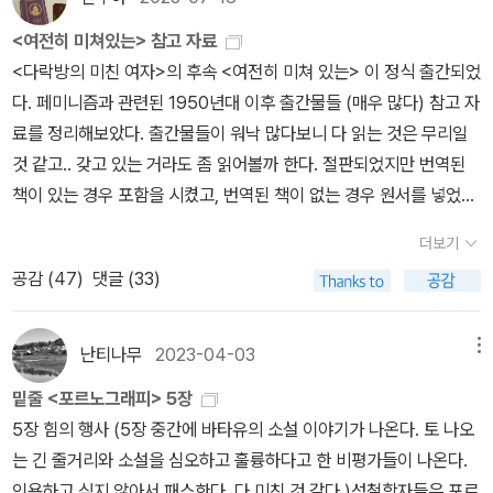
의적, 그리고 급진 페미니즘적 관점으로 분류하였는데, 이 중 <포르
했다. 제대로 성취되었다면 반복해 싸울 필요가 없었을 테니 말이
운을 하늘에 맡기고 나에게 모험을 감행하기 시작했다. 그것은 확실
<여전히 미쳐있는> 참고 자료
노그래피>는 그 마지막의 것인 급진 페미니즘적 관점을 대표하는 저
다. 촛불을 들었던 시민들은 광장에 모여 기적을 만들었지만 각자가
히 모험이었다. 왜냐하면 나조차도 이야기를 듣고 싶지 않을 때가 많
<다락방의 미친 여자>의 후속 <여전히 미쳐 있는> 이 정식 출간되었
서이다. 그러므로 다소 격앙된 톤의 이 책이 포르노에 대한 전방위적
집에 돌아갔을 때 그 민주의식은 힘을 잃었을 거라고. 가부장적인 남
았기 때문에. (-) 수천에 달하는 여성들의 이야기는 대략 같고, 대개
다. 페미니즘과 관련된 1950년대 이후 출간물들 (매우 많다) 참고 자
인 논의 속에서 완전히 균형 감각을 갖추고 있다고 보긴 힘들다. 하지
편으로, 권위적인 선생님으로, 고압적인 상사로 말이다. 그 이유는 우
는 그때까지 아무에게도 말하지 않던 것들이다. 이 나라에서 여성들
료를 정리해보았다. 출간물들이 워낙 많다보니 다 읽는 것은 무리일
만, 적어도 포르노의 실제 피해 여성들과의 면담을 통해 그리고 미처
리의 민주주의는 사상누각처럼 그 기반이 약했기 때문이다. 그런 교
이 그런 피해를 입지 않고 문제를 해결할 지역이 없다면, 그것을 피할
것 같고.. 갖고 있는 거라도 좀 읽어볼까 한다. 절판되었지만 번역된
간과되고 있는 포르노의 양상에 대한 폭로를 통해 그 실체를 알리려
육을 애초부터 시키지 않기 때문이다. 우리는 사유할 필요 없는 기계
연령∙인종∙민족집단도 없으며, 또한 <생활양식>⏤그것이 아무리 <정
책이 있는 경우 포함을 시켰고, 번역된 책이 없는 경우 원서를 넣었
는 노력을 참으로 바람직하다. 다시 한번, 비록 이 책을 통해 포르노에
를 만들어내고 있다. -그 대표적인 결과가 의대 쏠림 현상이다.-근본
상적>이고 <선택적>이더라도⏤이라는 측면에서 보아도, 여성들이
다. 아주 잠깐 언급된 출간물의 경우 넣지 않은 것도 있고, 잠깐 언급
대한 우호적 노선을 완전히 개조하지는 못한다 할 지라도, 여성에 비
적으로는 변한 게 없었다. [여전히 미쳐있는]을 읽으며 페미니즘의 거
그런 피해를 입지 않고 문제를 해결할 <생활양식> 집단도 존재하지
더보기
되어 있지만 내가 기억하고 싶어서 넣은 것도 있다.대충 훑으면서 봤
해 압도적으로 많이 접근하는 포르노의 해악에 무심한 남성들은 이
듭된 물결도 비슷한 이유로 싸움을 계속할 수밖에 없었다는 생각이
않는다. 내가 여기서 요약 제시한 진술은 특별할 것이 없다. 즉 여성들
공감 (
47
)
댓글 (33)
기 때문에 빠진 것도 있을지 모른다. 중요한데 빠져있는 게 있으면 제
책을 읽어 볼 일이다.
들었다. 겉보기에는 투표권도 생기고 정치계에도 발을 들이는 등 상
의 이야기 가운데 유난히 피학적인 예는 없으며, 특별히 화를 치밀게
보해 주세요. 업데이트 하겠습니다. 그리고 맘껏 땡스투 하셔도 됩니
황이 조금씩 나아졌지만 여성들의 현실에 근본적인 변화는 없었던 것
한다든가 지독하다는 이유 때문에 선택한 것도 아니다. 실제로 이들
다. 으하하하하하. 프롤로그 마거릿 애트우드 <시녀 이야기> 1장 20
난티나무
2023-04-03
메뉴
이다. 거기에다 끊임없는 백래시의 공격과 내부의 분열로 여성해방운
의 진술은 특별히 화를 치밀게 한다든가 지독한 사례가 아니다. 이것
세기 중반의 성별 분화 2장 인종, 반항, 반발로레인 한스베리 <태양
동가들은 지치고 거듭 불의한 현실, 한계를 체감했다.서른다섯의 오
밑줄 <포르노그래피> 5장
들은 (-)학대받은 여성들에게 일어난 평균적인 사실에 불과하다.이러
속의 건포도>시몬 드 보부아르 <제2의 성>오드리 로드 <자미>베티
클라호마대학교 법학 교수 애니타 힐은 백인으로만 구성된 상원 법사
5장 힘의 행사 (5장 중간에 바타유의 소설 이야기가 나온다. 토 나오
한 여성들의 일인칭 술회는 포르노그래피 옹호자들이 <일화>라며 처
프리단 <여성성의 신화> 3장 분노에 찬 세 목소리실비아 플라스 <에
위원회 앞에서, 그것도 아이러니하게도 평등고용기회위원회에서 그
는 긴 줄거리와 소설을 심오하고 훌륭하다고 한 비평가들이 나온다.
음부터 거들떠보지도 않은 것이다. 포르노 옹호자들은 <일화 같다>
어리얼>에이드리언 리치 <문턱 너머 저편> - <세상 바꾸기> <며느
녀의 상사인 대법관 후보 클래런스 토머스가 그녀를 성희롱했다고 증
인용하고 싶지 않아서 패스한다. 다 미친 것 같다.)성철학자들은 포르
는 말을 오용하면서 여성들의 이야기는 만들어진 이야기다, 사소하고