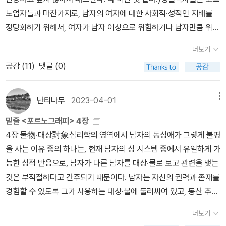
리의 스냅 사진들> 4장 성 혁명과 베트남전쟁글로리아 스타이넘 <
언했다. 힐은 그의 제안을 거부했는데도 그가 집요하게 수간, 그룹 섹
노업자들과 마찬가지로, 남자의 여자에 대한 사회적·성적인 지배를
하찮으며 지엽적인 것을 크게 부풀린 것이며, 결국 그런 것을 이야기
남자가 월경을 한다면> 수전 손택 <해석에 반대한다>수전 손택 <급
스, 강간 이야기를 했다고 주장했다. (...)토머스가 일어나서 ' 잘나가
정당화하기 위해서, 여자가 남자 이상으로 위험하거나 남자만큼 위험
하는 여성 자신의 인격에 결함이 있는 증거밖에 안 된다고 의미부여
진적 의지의 스타일> - <미국에서 일어나고 있는 일> <하노이 여행
는 흑인에 대한 최첨단 린치 행위' 라고 하면서 이 증언을 비난하자 텔
하다고 믿을 필요가 있다. 존재한다고 주장하는 여자의 새디즘은, 남
한다. (-) 여성의 인생이 이 정도로 가치를 인정받지 못하는(-) 상황
> 조앤 디디온 <베들레헴을 향해 웅크리다>앤 코에트 <버자이너 오
더보기
레비전 시청자들은 화면에 시선을 집중했다. 사법위원회의 공화당 의
자에 의해서 관리되고, 남자에게 쾌락을 주기 위하여 조작될 수도 있
에서 도대체 인간은 무엇을 할 수 있을까? (-) 일어난 일들 그 자체가
르가슴 신화 The Myth of the Virginal Orgasm> - 실려있는 건
공감 (
11
)
댓글 (0)
원들은 기이하게도 힐에게 반대하며 영화 [엑소시스트]를 상기시켰
다. 남자의 시스템에서 지배는 쾌락이다. 동시에 만족하기 위하여 필
바로 인간경험이다. 여기에서 <인간>이라는 말은 중요하다. 만약 여
아니지만 <레즈비언 페미니즘 선언> 참고가 될 듯 5장 가부장제에
고, 그녀가 증언한 그의 빈정거리는 발언이 그녀가 상상으로 꾸며낸
요한 것은, 여자는 남자들에게 통제받는 것이 아니라 자유롭게 행동
성을 인간으로 평가한다면, 사람들은 자신에 대한 인간적 배려를 거
저항하다케이트 밀렛 <성 정치학>에이드리언 리치 <우리 죽은 자들
것이 틀림없다고 넌지시 주장하려고 그녀의 '성욕이상증'을 언급하기
하고 있다는 환상이다.- P219사진은 또한 강간의 기록이다. 여자들
절할 만한 여성으로부터 눈을 떼고, 진지하게 여성의 이야기를 듣는
난티나무
2023-04-01
메뉴
이 깨어날 때>수전 손택 <급진적 의지의 스타일> - <포르노그래피
도 했다. 372이 사건은 1991년 미국에서 있었던 일이다. 하지만 많
을 배치하고 사용하였을 적에, 제1의 강간이 실현되었고, 그후에 독자
것을 거절할 수 없게 된다. 만약 그렇지 않을 경우, 그 거절의 책임을
적 상상력>수전 손택 <우울한 열정> - <매혹적인 파시즘>수전 손택
밑줄 <포르노그래피> 4장
은 여성들은 33년이 지난 지금도 이런 일들이 낯설지 않다는 사실에
가 사진을 소비할 때마다, 강간은 되풀이된다. ......수잔 브로거가 적
지지 않으면 안 된다. 사람들은 여성에 대해, 또한 여성이 짊어지고 온
<On Women> - 페미니즘 성향의 에세이 7개가 수록되어 있음 : <
4장 물物·대상對象심리학의 영역에서 남자의 동성애가 그렇게 불평
공감할 것이다. 그녀의 용기 있는 고발은 미디어와 정치계의 비난으
고 있듯이, 『강간의 본질은...... 심리적·육체적인 힘의 정도 안에 존재
무거운 기억에 대해 등을 돌릴 수 없을 것이다. 여성을 인간으로 평가
여성의 제3세계>, <매혹적인 파시즘>, 잡지들과의 인터뷰 (에이드
을 사는 이유 중의 하나는, 현재 남자의 성 시스템 중에서 유일하게 가
로 역공을 맞이해야 했다. 공개적으로 목소리를 냈음에도 그녀를 신
하는 것이 아니라 ...... 남자의 여자에 대한 태도, 즉 위장된 강간이나
하면, 현재 상처받고 있는 여성이나 앞으로 상처받게 될 여성에 대해
리언 리치와 대화한 것도 있다고) 시그리드 누네즈 <우리가 사는 방
능한 성적 반응으로, 남자가 다른 남자를 대상·물로 보고 관련을 맺는
뢰하지 않는 사람들, 함부로 비난하는 사람들 때문에 애니타 힐은 너
노골적인 강간을 가능하게 하는 태도 안에 존재한다. 여자를 희생자
서나 등을 돌릴 수 없을 것이다.
식> 토니 모리슨 <가장 푸른 눈>에리카 종 <비행 공포>리타 메이 브
것은 부적절하다고 간주되기 때문이다. 남자는 자신의 권력과 존재를
무나 힘들었을 것이다. 하지만 두려움 때문에 성희롱에 맞서지 못하
로 고려하는 권리를 획득하기 전에, 여자가 죽음의 상태나 적어도 피
라운 <루비 프루트 정글> 마거릿 애트우드 <신탁받은 여자 Lady O
경험할 수 있도록 그가 사용하는 대상·물에 둘러싸여 있고, 동산 추구
고 참아야만 했던 여성들에게 그녀의 용기 있는 행동은 분명 힘을 불
를 흘리기를 요구하는 태도는, 위와 동일한 것이다.』...... 강간의 본질
racle>마거릿 애트우드 <수면 위로 떠오르기> 실비아 플라스 <벨
형의 감수성을 지닌 인간의 중심핵으로 기능해야 한다. 그는 예를 들
어넣었다. 관련 영상을 찾아보고 나도 감동을 느꼈다. 이후 많은 여성
은, 그러한 사진 - 어떠한 방식, 어떠한 정도도 포함한 - 이, 남자의 권
더보기
자>앤 섹스턴 <밤엔 더 용감하지> <저는 이곳에 있지 않을 거예요>
어, 다른 남자를 대상·물로 만듦으로써, 자신을 여자의 위치로 전락시
들이 더는 참지 않기를 선택했다. 우리나라에서도 비슷한 일이 있었
력과 무관계하게 남성지상주의의 범주 바깥에, 남자의 힘에 오염되지