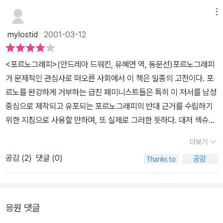
반응이었다. 이는 포르노가 철저하게 남성 우월주의를 바탕으로해서
서 착실히 지켜지고 있다고 믿는 체하는 시늉을 그만두면 안 되는 것
메뉴
만들어짐을 알려주는 것이다. 한 집단이 일방적으로 우위를 점하는
일까? 우리가 걷고 있는 길, 살고 있는 집, 잠자는 침대는 <우리들의
상태에서 윤리를 논한다는 것은 아주 위험한 발상이다. 여성이 속된
mylostid
2001-03-12
것이다>⏤우리들에게 소유권이 있다⏤현실에서 우리에게 소유권이
말로 배설을 위한 도구로 전락하고 있는 포르노에서 윤리적 측면이란
있다고 진정으로 믿을 수 있는 단계에 이를 때까지, 또한 무엇이 올바
의미없는 공염불이다. 이 전락은 남성들에게 성의 왜곡을 심어주며
<포르노그래피>(안드레아 드워킨, 유혜연 역, 동문선)포르노그래피
르고 그릇된 것인지를 우리들이 결정할 수 있는 단계에 이를 때까지,
남녀불평등을 심화시키는 수단으로 이용되며 남녀간의 불평등을 심
가 문제적인 관심사로 떠오른 사회에서 이 책은 일종의 고전이다. 포
그리고 만약 무엇인가가 우리들을 다치게 하면 그런 일을 그만두게
화시키는 선동의 영상이라고 할 수 있다. 포르노의 영상은 정치. 경
르노를 완강하게 거부하는 급진 페미니스트들은 특히 이 저서를 남성
할 수 있는 단계에 이를 때까지, 우리들은 조금이라도 존경받고 당당
제. 사회적인 가부장제를 강화시키는 측면이 존재한다. 즉 거대 남근
중심으로 제작되고 유포되는 포르노그래피의 반대 근거를 수립하기
하고 여성다워지는 것을 포기해야만 하는 것은 아닐까? 말할 나위 없
주의는 무의식적으로 남성에 의한 지배를 가속화 시키는 팬들럼이 되
위한 지침으로 사용할 만하며, 또 실제로 그러한 듯하다. 대저 섹슈얼
이 이러한 문제를 너무 진지하게 받아들이는 것은 세련되지 못한 일
는 것이다. 성과 정치의 관계를 연구한 빌헬름 라이히는 정치적 권위
리티와 관련해 남녀의 차이 내지는 차별을 논한 학자들은 상당수가
이라고 생각하고 있으며, 대체로 진지해지는 것 자체를 완전히 우스
더보기
주의가 성의 차별성에서 발생함을 알아차렸다. 그는 이 차별성의 근
이 책에 그 논리적 뿌리를 대고 있다.저자 드워킨은 세계에서 아마도
꽝스러운 일로 여긴다. 지적인 인간이란, 자유를 추구할 때조차도 세
원으로 가정을 꼽았다. 가장 평등해야할 가정이 성의 차별화의 가장
공감 (
2
)
댓글 (0)
포르노의 가장 큰 생산지이면서 소비시장일 미국에서 포르노의 금지
련되고 절도 있게 해야 한다고 되어 있다. 현명한 여성이라면, 잔소리
기본적인 단위임을 밝혔을 때 가정의 해체를 염려한 사람들은 그를
를 위해 실천하고 투쟁하고 있는 페미니스트이다. 이런 그녀의 호전
를 하거나 슬그머니 불만을 털어 놓더라도 겉으로는 <공손하게> 말
비난했다. 실제로 가정에서부터 성의 차별화는 시작되고 이 차별화는
적인 논의를 거치면 포르노에 관한 한 일말의 우호적인 주장은 처절
해야 하는 것이다.(-) 이 달아날 수 없는 여성들이 <인격을 갖춘 인간
사회에 나오면서 고착되어 버린다. 포르노는 이런 현상의 한 표현일
하게 몰락하고 만다. 다소 피해를 과장한 듯한 진술에서 시작하는 이
응원 댓글
>이라는 것⏤여성 한 사람 한 사람이 모두 인격을 갖춘 인간이라는 점
뿐이다. 라이히는 러시아 혁명이 성공했을 때 가정의 권위주의가 파
책에서 저자는 포르노가 여성 인권에 대한 멸시를 나타내는 것에 불
⏤을 청중은 이해할 것인가? (-)지금까지 내가 인용한 여러 사례는,