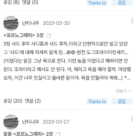
공감 (
8
)
댓글 (0)
6장 사변 시, 사변 소설에이드리언 리치 <문턱 너머 저편> - <난파
켜서는 안된다. 이는 남자의 섹스 전체를 타락시키는 것이며, 부적절
다. 안희정을 고발한 김지은, 서지현 검사의 미투가 2차 가해와 무고
않고 존재하는 여자의 성욕을 보여 줄 수는 없다는 확신 안에 존재한
선으로 잠수하기> <공동 언어를 향한 소망> 에이드리언 리치 <공통
하다.- P176어머니는 구출 - 어원인 라틴어로 <달려가서 도와 준다
라는 비난, 갖은 인신공격을 당해야만 했다. 김지은 씨는 할 수 있는
다. <그런 식으로 일이 이루어지는 것을 참으로 좋아한다>는 것처럼
언어를 향한 꿈> - <스물 한 편의 사랑 시> 에이드리언 리치 <우리
>는 뜻을 지닌 - 하는 인간이자 물체이다. 남자 유아는 구출하러 달려
유일한 일이 글로 당시 이야기를 쓰는 것이었다고 말했다.살기 위해
난티나무
2023-03-30
메뉴
보이도록 여자에 대해 카메라가 한 강간은, 현대사회에서 여자의 희
죽은 자들이 깨어날 때> - <우리 죽은 자들이 깨어날 때> <강제적
오는 물체를 잃어버리는 것이 두렵다. 여기서 현대의 남성지상주의적
선택했던 첫 번째 말하기가 극심한 고통을 주었기에 한참을 주저했
생자성의 명확한 제1조항이다. 그녀는 죽거나, 피를 흘리지는 않는다.
<포르노그래피> 3장
이성애와 레즈비언 존재>제임스 팁트리 주니어 (앨리스 브래들리 셸
심리학의 영역에 반향되고 있는 어머니의 동산적 의미를 본다. 즉, 어
다. 그러나 거짓이 횡행하는 상황을 이대로 받아들일 수는 없었다. 글
적어도, 아직까지는.- P221중심적인 문제는, 힘이 무엇이고 자유는
3장 사드 후작 사디즘과 사드 후작,이라고 단편적으로만 알고 있던
던) <체체파리의 비법> - <보이지 않는 여자들> <접속된 소녀> <
머니는 남자가 생애를 통해서 소유하는 최초의 물체, 구출하러 달려
을 쓰기 시작했다. 병원에 입원해서도 펜을 놓지 않았다. -김지은입니
무엇인가가 아니다. 그것은 좋은 질문이지만, 그러나 인간의 잔혹성
그 ‘사드‘에 대해 자세히 알게 된...@@ 완전 도그또라이미친셰키...
체체파리의 비법> <휴스턴, 휴스턴, 들리는가>조애나 러스 <여성 인
오는 움직이는 자산의 의미를 지닌다.- P178성적 물체를 사랑하고,
다.이 모든 주장은 상식적으로 진위 여부의 확인이 가능한 허위 증언
의 영역 - 역사의 영역 -에서 그것은 완전히 추상적인 의문이다. 중심
(미쳤다는 말은 그냥 욕으로 쓴다. 이런 놈을 미쳤다고 해버리면 안
간 Female Man>어슐러 르 귄 <어둠의 왼손> <정복하지 않은 사람
욕망하고, 강박관념을 갖는 것은 남자의 문화에서는 물체 자체의 특
들이었지만, 재판의 증언들은 언론에 그대로 중계되어 대중에게 알려
적인 문제는, 힘이 인종적 및 성적으로 멸시당하는 사람에 대해 사용
된다. 또라이라고 해서도 안 된다. 아, 뭐라고 욕을 해야 할까. 여성혐
들> (오디오북, 조애나 러스 외 <혁명하는 여자들>에 포함)에이드리
질에 대한 자연스러운 반응으로 간주된다. 최초의 관심사가 물체의
졌다. 사실 확인은 전혀 없었고, 일방 적인 주장이 사실처럼 전달되었
되었을 때에는, 왜 힘이 힘으로서 절대로 인식되지 않는가이다.- P23
오자, 이건 너무 진실이고 올바른 말이야. 욕을 만들어야 게쒀...) ***
언 리치 <공통 언어를 향한 꿈> - <엘비라 샤타예브를 위한 환상곡>
형태이므로, 남자는 육욕과 성교능력을 자극하는 특정의 형태를 강하
다. -김지은입니다.같은 처지에 놓인 여성들은 이런 일들을 보며 기본
1형이상학적인 희생자에 대해, 힘을 사용하는 자에 대해 그 힘을 정당
생트 뵈브. 보들레르, 플로베르, 스윈번, 로트레아몽, 도스토예프스키,
7장 자매들, 연결과 상처글로리아 스타이넘 <남자가 월경을 한다면>
게 요구한다. 성심리학의 분야에서 베커가 신뢰할 만한 반응의 형식
적으로 두 가지 감정을 느낄 거라 생각한다. 하나는 '저 봐. 저렇게 말
더보기
화하고, 다음 그 힘을 불가시한 것으로 치부하는 이데올로기가 일견
콕토, 아폴리네르, 폴 틸리히, 시몬 드 보부아르, 카뮈, 조지(조르주)
앨리스 워커 <어머니의 정원을 찾아서>오드리 로드 <시스터 아웃사
으로 부르는 것은, 대체로 대상화objectification라고 불린다. 대상
해봤자. 소용없잖아? 오히려 마녀사냥이나 당하고. 나는 그때 참기를
공감 (
20
)
댓글 (2)
모순되게 보이기도 하지만, 실제로 모든 것을 포함한다. 히틀러는 유
바타유, 롤랑 바르트, 도널드 토머스, 리차드 시버/오스트린 웨인하우
이더>맥신 홍 킹스턴 <여전사> 주디 시카고 <디너파티> Judy Chi
화는 달성된 사실이며, 구체적으로 말하자면 형태 - 남자의 추측과 경
잘했어.' 다른 하나는 '그럼에도 불구하고 저렇게 당당히 맞서다니 용
대인 남자를 강간자, 아리안 여성의 약탈자로 묘사한다. 그는 유대인
스, 노먼 기어, 장 폴랑, 호버트 라이런드, 제프리 고러, 로널드 헤이
cago, The Dinner Party – Smarthistory 8장 정체성 정치앤드
험 안에서 발기를 일으키는 데 필요한 만큼의 형태 - 에 대해 남자에
기 있는 행동이었어.' '나도 저렇게 말했더라면, 어땠을까?' 한 사람에
여자는 방종하고 난잡한 음란녀, 금발이고 순수한 아리안 여성의 심
먼, 에리카 종, 모리스 하이네/길버트 렐리, 조지 스타이너, 존 T. 누난
리아 드워킨 <포르노그래피>게일 루빈 <일탈>캐서린 맥키넌 <포르
난티나무
2023-03-27
메뉴
게 주관화가 되고, 거의 변하지 않게 고정화된 반응이다. ...... 대상화
게 두 가지 생각이 모두 들 수도 있다. 적어도 '다른 대안'이 있다는 사
미적 대극으로 그리고 있다. 남녀 유대인은 모두, 성욕면에서 금수로
Jr, 린다 버드 프랭크, 피터 와이스, 크리스토퍼 라시... ***책에 의하
노에 도전한다>글루리아 안살두아 <국경 지대>로빈 모건 <자매애
- 필연적으로 발기를 일으키는 다른 사람의 형태에 대한 고정된 반응
실을 안다는 건 중요하다.죽음이라는 '최종적인 침묵'과 대면했던 이
밑줄 <포르노그래피> 2장
서 특징지어지고 있다. 광포한 동물은 위험하므로 우리 안에 가두어