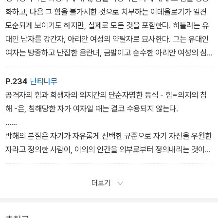
를 흘리지는 않는다. 적어도, 아직까지는.
화하고, 다음 그 힘을 불가시한 것으로 치부하는 이데올로기가 일견
모순되게 보이기도 하지만, 실제로 모든 것을 포함한다. 히틀러는 유
대인 남자를 강간자, 아리안 여성의 약탈자로 묘사한다. 그는 유대인
여자는 방종하고 난잡한 음란녀, 금발이고 순수한 아리안 여성의 심
미적 대극으로 그리고 있다. 남녀 유대인은 모두, 성욕면에서 금수로
서 특징지어지고 있다. 광포한 동물은 위험하므로 우리 안에 가두어
P.234
난티나무
야 한다. 히틀러가 반유대인적 행동을 호소할 때, 제일의 그리고 가장
공격자의 힘과 희생자의 의지간의 단순자명한 등식 - 힘=의지의 침
근본적인 호소는 경제적인 면, 즉 유대인이 금전을 지배한다는 것이
해 -은, 침해당한 자가 여자일 때는 결코 수용되지 않는다.
아니라 성적인 면이었다. 독일인의 반응을 자극한 것은, 히틀러가 묘
......
사한 유대인의 성욕이었다. 순수한 아리안 여성이 호색한 유대인 남
박해의 본질은 자기가 자유롭게 선택한 규준으로 자기 자신을 우월한
자에 의해 강간을 당하지 않고, 또한 독일인의 정자가 음란한 유대인
자라고 정의한 사람이, 이외의 인간을 외부로부터 정의내리는 것이
여자에 의해 유혹받고, 혼혈아를 낳아 오용되지 않도록 성적인 금수
다. 그래서 여자가 매저키스틱하다고 - 남자에 의해서 외부로부터 -
를 복종시킬 것을 참남자다움은 요구한다. 이것은 인종차별주의자의
규정되는 것이다. 매저키즘은 본질적으로 도발과 복종의 양면을 갖추
더보기
성적 이데올로기의 전형이고, 인종적으로 멸시를 당하는 모든 집단은
고 있다. 여자에 대해 가해지는 힘을 정당화하고, 동시에 그 힘을 불가
금수의 성적 본성을 부여받는다.
시한 것으로 만드는 이데올로기는 매저키즘이 여자의 정상인 상태이
고, 여자가 좋아하며, 여자가 모두 원하는 것이라고 할 필요가 있다.