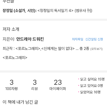
추천글
그러나 보다 명확하게 정의내려지기를, 고통으로부터 도출되는 성적
장정일 (소설가, 시인):
<장정일의 독서일기 4> (범우사 刊)
만족인 매저키즘이 소수의 남자에게서 나타나므로, 여자의 매저키즘
은 - 똑같은 매저키즘조차도 - 남자의 매저키즘보다 열등하다고 간주
된다. 해부학적 차이상, 남자의 성적 본성과, 그것과는 절대로 다른 여
저자 소개
자의 성적 본능이 있다는 허구적인 이분법이 유지되어야 한다. 그렇
지은이:
안드레아 드워킨
저자파일
신간알림 신청
지 않으면 - 특히, 남자가 매저키즘을 나타낼 수 있다고 인식되었을
때 - 남자의 성적 우월성이 기만적인 것으로 지각될 수도 있다.
최근작 :
<포르노그래피>
,
<신에게는 딸이 없다>
… 총 2종
(모두보기)
<포르노그래피>
읽고 싶어요 15명
3
3
23
읽고 있어요 0명
100자평
리뷰
마이페이퍼
읽었어요 16명
이 책에 내가 남긴 글