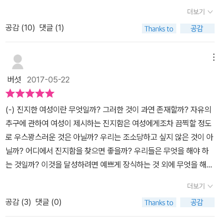
것이다(이 말은 비디오를 보면서 필요 이상으로 리모콘의 FF 버튼을
더보기
누르면 포르노라는 말과 동일한 것이다). 포르노는 욕망의 철창이
공감 (
10
)
댓글 (1)
라 할 수 있다. 문제는 철창 안이 범죄의 교습소이듯 포르노를 통해 성
의 왜곡을 배우게 된다. 포르노는 우리에게 소세지 메일을 전달해주
는 무허가 사서함과 같은 것이다. 그 사서함은 판도라의 상자처럼 희
메뉴
망이 갖혀있는 것은 절대로 아니다. 그 상자는 자학과 욕망과 더 큰 자
버섯
2017-05-22
극만이 감춰져있는 불쾌함의 상자인 것이다. 여기에는 희망은 없다.
희망은 미래라는 창문이 열려 있을 때만 가동하는 것이다. 미래의 출
(-) 진지한 여성이란 무엇일까? 그러한 것이 과연 존재할까? 자유의
구가 닫혀있을 때 거기에는 좌절과 불안 만이 있을 뿐이다. 포르노 배
추구에 관하여 여성이 제시하는 진지함은 여성에게조차 끔찍할 정도
우들의 많은 수가 자살이나 약물과용으로 삶을 마감하는 것을 보면
로 우스꽝스러운 것은 아닐까? 우리는 조소당하고 싶지 않은 것이 아
포르노 그 자체의 속성이 무엇인지 알 수 있다. 포르노를 윤리적인 측
닐까? 어디에서 진지함을 찾으면 좋을까? 우리들은 무엇을 해야 하
면에서 본다면 문제점을 제대로 파악할 수 없다. 포르노는 윤리를 다
는 것일까? 이것을 달성하려면 예쁘게 장식하는 것 외에 무엇을 해야
루는 영화가 아니기 때문이다. 포르노는 인간의 성감을 자극하는 감
만 하는 것일까? 우리들을 다치게 하는 사람에게 그러한 행위를 그만
각의 영상이다. 많은 연구가들이 포르노를 남자와 여자에게 동시에
더보기
두게 하면⏤그들과 토론하지 않고 그만두게 하면⏤안 되는 것일까?
보여주었을 때의 반응을 연구하였다. 이때 성적흥분을 느끼는 군은
공감 (
3
)
댓글 (0)
우리들이 노예제도를 폐지하도록 하면⏤그에 관해 논의하지도 않고
대부분 남자였고, 여자들은 대체로 혐오감을 느끼는 것이 일반적인
폐지하도록 하면⏤안 되는 것일까? 우리들의 권리가 지금 이 사회에