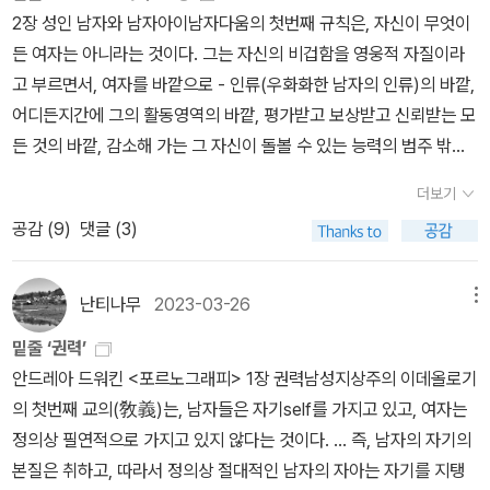
면, 위에 나열한 이름들은 어떤 식으로든 사드를 옹호하는 글을 쓴 사
는 전 지구적이다>가야트리 차크라보티 스피박 <서발턴은 말할 수
- 는 진정으로 사정을 순간적이라 할지라도 냉혹한 대단원으로 갖는
3주 동안 로드가 가장 후회했던 것은 그동안 침묵했다는 사실이었다.
2장 성인 남자와 남자아이남자다움의 첫번째 규칙은, 자신이 무엇이
야 한다. 히틀러가 반유대인적 행동을 호소할 때, 제일의 그리고 가장
람들의 것이다. 시몬 드 보부아르와 에리카 종이 포함된다는 사실이
있는가?>에이드리언 리치 <우리 죽은 자들이 깨어날 때> - <뿌리에
가치체계이다. 그것이 마치 남자 개인의 본성일 뿐만 아니라, 자연 그
그녀의 개인적인 자각은 ('내 침묵은 나를 보호해주지 않았다.') '당신
든 여자는 아니라는 것이다. 그는 자신의 비겁함을 영웅적 자질이라
근본적인 호소는 경제적인 면, 즉 유대인이 금전을 지배한다는 것이
뜨악하다.(에리카 종은 모나 숄레의 책 <마녀>에도 등장하는데 거기
서 갈라지다>에이드리언 리치 <문턱 너머 저편> - <난세의 지도>토
자체인 것처럼, 남자에 의해서 실천에 옮겨지는 대상화는 다음의 세
의 침묵은 당신을 보호해주지 않을 것'이라는 메시지로 변형되었다.
고 부르면서, 여자를 바깥으로 - 인류(우화화한 남자의 인류)의 바깥,
아니라 성적인 면이었다. 독일인의 반응을 자극한 것은, 히틀러가 묘
서도 별로 좋은 소리는 못 듣는...) 여성 혐오자인 남성 작가가 쓴 글들
니 모리슨 <빌러비드> 9장 상아탑 벽장의 안과 밖수전 팔루디 <백
가지 내용을 포함한다. 첫째, 남자가 누구를, 무엇을 증오하는 것을 좋
'눈에 띄는 일에 대한 두려움, 가혹한 시선과 어쩌면 비판에 대한 두려
어디든지간에 그의 활동영역의 바깥, 평가받고 보상받고 신뢰받는 모
사한 유대인의 성욕이었다. 순수한 아리안 여성이 호색한 유대인 남
을 어떤 태도로 대해야 할 것인지 가끔 아리송할 때가 있는데, 그러니
래시>이브 코소프스키 세지윅 <남자들끼리> <벽장의 인식론> 주디
아하는가, 둘째, 남자가 누구를, 무엇을 소유하고, 영향을 미치고, 정
움'은 우리를 나약하게 만들지만, 말의 자유는 '가장 큰 힘의 원천'이
든 것의 바깥, 감소해 가는 그 자신이 돌볼 수 있는 능력의 범주 밖으
자에 의해 강간을 당하지 않고, 또한 독일인의 정자가 음란한 유대인
까 문학적 가치와 의의 / 이론적 가치와 의의 운운하면서 여성 혐오의
스 버틀러 <젠더 트러블> 앤 카슨 <유리, 아이러니 그리고 신> 앤 카
복하고, 그에 대극하여 자신을 정의내리고 싶어하는가. 셋째, 남자가
되어준다. 그것은 말이 '우리 사이의 차이들을 잇는 다리'를 놓아주기
로 - 배제한다. ... 남자아이는 희생자로 정의되는 것을 회피하고자 남
여자에 의해 유혹받고, 혼혈아를 낳아 오용되지 않도록 성적인 금수
면들을 빼고 읽어야 하는지, 뺀다고 빼지는 것인지, 아니 도대체 그런
슨 <짧은 이야기들> - <실비아 플라스에 대하여> 크리스 크라우스
더보기
어디에 그 자신의 종자를 뿌리고 싶어하는가이다. 대상화의 첫번째
때문이다. '우리를 무력하게 만드는 것은 차이가 아니라 침묵이다. 그
자가 된다.- P102남자들은 폭력에 대해 강한 충성심을 키운다. 폭력
를 복종시킬 것을 참남자다움은 요구한다. 이것은 인종차별주의자의
사람이 쓴 글을 왜때문에 어째서 그렇게까지 하면서 읽어야 하는지?
<나는 딕을 사랑한다 I Love Dick> 도나 해러웨이 <사이보그 선언
공감 (
9
)
댓글 (3)
표적은 여자다. 남자의 문화에서, 남자는 대상·물화의 타당한 범위에
리고 깨져야 할 침묵은 너무나 많다. ' 316 ,여전히 미쳐있는우리나라
은 남자의 자아의 가장 중요한 구성요소이므로, 남자는 폭력과 타협
성적 이데올로기의 전형이고, 인종적으로 멸시를 당하는 모든 집단은
토 나온단 말이야... 저기 저 사람들이 사드에 대해 이야기하는 것도
문>영화 <위험한 정사> 위험한 정사 (1987) - 왓챠피디아 (watch
대해, 특히 남자가 다른 남자를 대상·물화하는 것의 존속 가능성에 대
의 민주주의는 교육이 근본부터 바뀌지 않는 한 늘 위태로울 것이다.
해야 한다. 폭력은 스포츠나 군대 안에서 제도화되고, 성욕이나 역사
금수의 성적 본성을 부여받는다.- P232공격자의 힘과 희생자의 의
마찬가지다. 웩. 그럼에도 불구하고 읽어야‘만’ 깔 수 있는 것도 사실
a.com) 10장 구세대와 신세대수전 손택 <타인의 고통> 앨리슨 벡
해 열띤 논쟁을 한다. 그러나, 남자가 대상·물화하는 것 자체의 도덕적
능력주의와 경쟁만을 최고의 가치로 여기는 사회에서 많은 사람들이
나 영웅적 자질의 신화 속에 축적되어 어린아이들이 폭력의 옹호자 -
지간의 단순자명한 등식 - 힘=의지의 침해 -은, 침해당한 자가 여자
난티나무
2023-03-26
메뉴
이고…도나티엔 알폰소 프랑수아 드 사드 - 일반에게는 사드 후작으
델 <펀 홈> <당신 엄마 맞아?> <주목해야 할 다이크들> 이브 엔슬
의미에 대해서는 논하지 않는다. 성적 반응이 구체화된 반응, 즉 존재
불행해지고 갈등을 빚고 있다. 하지만 때로 변화는 외부로부터 온다.
즉, 여자가 아닌 남자 - 가 될 때까지 남자아이에게 폭력이 주입된다.
일 때는 결코 수용되지 않는다. ...... 박해의 본질은 자기가 자유롭게
로 알려져 있고, 일대 군단을 이루는 그의 열렬한 숭배자들에게는 <
러 <버자이너 모놀로그> <아버지의 사과 편지> 마사 누스바움 <타
밑줄 ‘권력’
안에 성적 욕망을 불러일으키는 특별한 속성을 가지고 있는 대상·물
늦었지만 미국도 대학 입시제도를 바꾸려 하고 있다. 우리나라도 지
남자들은 자신이 가장 두려워하는 것의 옹호자가 되고, 이러한 과정
선택한 규준으로 자기 자신을 우월한 자라고 정의한 사람이, 이외의
신성한 후작>으로 알려져 있는데 - 는 세계 최대의 포르노그래피 작
인에 대한 연민>수잔 스트라이커 <트랜스젠더의 역사>앤드리아 롱
안드레아 드워킨 <포르노그래피> 1장 권력남성지상주의 이데올로기
이 환기시키는 반응이라는 것을 당연시한다.- P188자신의 물화物
금과 같은 방식으로는 많은 대학이 살아남기 힘들 것이라고 한다. 환
을 통해서 그들은 공포를 정복하는 것을 경험한다. 그리고 공포의 정
인간을 외부로부터 정의내리는 것이다. 그래서 여자가 매저키스틱하
가이다. 포르노그래피 작가로서 그는 남자의 성적 가치를 자기가 구
추 <피메일스>매기 넬슨 <아르고호의 모험가들> 11장 부활 클로디
의 첫번째 교의(敎義)는, 남자들은 자기self를 가지고 있고, 여자는
化에 관한 여자의 지식은, 보통 필연적으로 표충적인 이해의 지점에
경 역시 스스로 치유할 수 있는 경계를 넘어서고 있다. 앞으로의 세대
복을 통해서 그들은 해방을 경험한다. 남자들은 남자의 폭력에 대한
다고 - 남자에 의해서 외부로부터 - 규정되는 것이다. 매저키즘은 본
현하고, 그 가치를 정의내린다. 그 사람 안에서 강간자와 작가가 꼬아
아 랭킨 <시민: 미국의 서정시 Citizen: An American Lyric>케라
정의상 필연적으로 가지고 있지 않다는 것이다. ... 즉, 남자의 자기의
서 멈춘다. 즉, 미는 보답받고, 미가 결핍되면 처벌받는다고 이해한다.
는 기존 세대에 비해 환경의 역습을 더 많이 경험해야 한다. 그러나
자신의 공포를 남자의 초자연적인 신봉으로 변형한다. 폭력 그 자체
질적으로 도발과 복종의 양면을 갖추고 있다. 여자에 대해 가해지는
지고 합해져 하나의 비열한 형태로 결합한다. 그의 인생과 작품이 일
워커 <사라지다, 어린 흑인 여성의 거무스름한 넓적다리와 가슴 사이
본질은 취하고, 따라서 정의상 절대적인 남자의 자아는 자기를 지탱
처벌은 개인적인 불운으로 이해되고, 체계적·제도적·역사적인 불운으
페미니스트 이론가들은 근본적인 변화를 위해 스스로를 계속해서 확
가 모든 의미심장한 경험의 근본적인 정의가 된다.- P104남성지상
힘을 정당화하고, 동시에 그 힘을 불가시한 것으로 만드는 이데올로