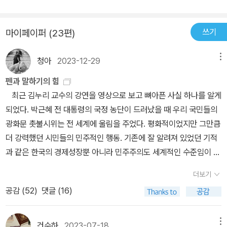
괴되고 진정으로 남녀가 평등을 이루는 새로운 시대가 도래할 것으로
과하다는 견해를 피력한다. 그러므로 (주의하라!) 이 책을 통해 포르
모두 내가 알고 있는 여성들(-)이 공개토론 장소에서 술회한 것이다.
믿었다. 그리고 혁명이 성공한 러시아를 방문하여 실제로 그 희망을
노그래피에 대해서 이해하려고 시도하는 남자들은 심한 낭패감에 빠
나는 이 말들이 지닌 진실성을 보증할 수 있다. 이 이야기가 진실임을
쓰기
마이페이퍼 (23편)
보았다. 하지만 스탈린에 의한 혁명의 왜곡이 일어나면서 가정의 권
질 수 있다. 그리고 이것이 바로, 포르노에 훨씬 많이, 그것도 아무런
알고 있다. 여기에 인용한 말을 한 여성들은 내가 직접 만나고 이야기
위주의는 해체되지 않고 더욱 강화되기 시작하였다. 러시아 혁명의
죄책감 없이 접근하는 남성들이 오히려 이 책을 읽어야 하는 이유이
를 나누고 질문을 했던 수천 명의 여성들⏤계속해서 포르노그래피가
청아
2023-12-29
왜곡은 여성에게도 불행한 일이었다. 역사상 최초로 여자와 남자의
메뉴
기도 하다.어느 정도로 호전적인가 하면, 가령 그녀는 이 책에서 사드
상처를 입힌 여성들⏤가운데 일부에 지나지 않는다. 그 여성들은 모두
완전한 평등사회가 도래하려는 순간 좌절되었기 때문이다. 포르노 그
(Marquis de Sade)에 대한 우호적인 신화를 무너뜨리기 위해 면밀
펜과 말하기의 힘
나에겐 살아 있는 인간이다. 그녀들이 감히 말하고자 용기를 냈을 때
래피는 이 세상의 절반을 차지하는 여성에 대한 남성의 차별, 혹은 소
히 고찰하고 있는데, 이 부분에 이르면 그를 우상으로 삼은 내노라하
최근 김누리 교수의 강연을 영상으로 보고 뼈아픈 사실 하나를 알게
어떠한 모습이었는지 나는 잘 알고 있다⏤공포로 떨면서 공포와 싸우
유하려는 욕망에 대한 방대한 보고서이다. 남녀의 완전평등을 위해서
는 예술가나 사상가의 의식이 여지없이 망가지고 만다. 그 중에는 아
되었다. 박근혜 전 대통령의 국정 농단이 드러났을 때 우리 국민들의
면서 떠올리기조차 싫은 고통스러운 일을 떠올리려고 노력하는 과정
결국 인류 최후의 전쟁인 남녀세계대전이 일어나야할까? 아닐 것이
뽈리네르도 있고 바이런도 있으며 바따이유도 있고 바르뜨도 있다.
광화문 촛불시위는 전 세계에 울림을 주었다. 평화적이었지만 그만큼
을 나는 보아왔다. 나는 그녀들과 그밖에 온갖 종류의 일(-)에 관해서
다. 이 전쟁에서 승리한 자는 또 다른 형태의 차별을 실시할 것이 뻔하
비난은 무엇보다도 먼저 사드의 전기작가, 번역자 내지는 출판업자에
더 강력했던 시민들의 민주적인 행동. 기존에 잘 알려져 있었던 기적
도 이야기를 나누었다. 나는 그녀들이 개인적으로 품었던 포부들도
기 때문이다. 성의 불평등이 해소되지 않는다면 그 어떤 대안도 공허
게로 향하고 있음은 물론이다. (우연인가, 우리나라에서 유일하게 출
과 같은 한국의 경제성장뿐 아니라 민주주의도 세계적인 수준임이 확
알게 되었다. (-)나는 그녀들을 알고 있다. 나는 한 사람 한 사람이 그
한 외침에 불과할 것이다.
간되어 있는 사드의 저서 <소돔 120일>에는 번역자의 이름이 없다!)
인된 것이다. 중앙대 독일유럽연구센터 소장이자 독문학과 교수인 김
녀만의 얼굴, 그녀만의 목소리를 갖고 있으며, 더구나 그 얼굴이나 목
더보기
결론적으로 사드가 여성의 인권을 망친 원흉임을 주장하는 것은 물론
씨에게 독일의 유력 언론사도 인터뷰를 요청했다. 그는 기쁘게 응했
소리의 배경이 되는 그녀만의 인생을 갖고 있다. (-) 나의 저서 <<여
공감 (
52
)
댓글 (16)
이다. (사드를 둘러싼 양극단적인 평가에 대한 최종 검증은 개개인의
다. 4.19와 5.18등 민주주의를 이루기 위해 싸웠던 우리 국민들의 역
성 증오>>가 처음 출판되던 1974년 이후, 여성들은 자신도 포르노
몫이다.)물론 이런 드워킨의 관점은 포르노에 대한 관점 중 하나에 지
사를 자랑스럽게 이야기했다고. 그러나 인터뷰하는 동안 민주주의를
그래피에 상처받고 있는 사람 가운데 하나라는 점을 말하기 위해 끊
나지 않는다. Susan Brownmiller는 포르노를 보수주의적, 진보주
위한 투쟁이 계속되었다는 점이 사실상 모순적이라는 걸 깨달았다고
건수하
2023-07-18
메뉴
임없이 내게 연락을 취하고자 했다.(-) 여성들이 하나둘 되든 안 되든