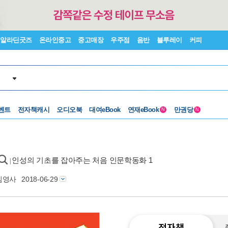
알라딘굿즈
온라인중고
중고매장
우주점
음반
블루레이
커피
벤트
전자책캐시
오디오북
대여eBook
연재eBook
만권당
N
N
인성의 기초를 잡아주는 처음 인문학동화 1
|
김영사
2018-06-29
전자책