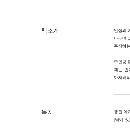
책소개
인성의 
나누며 
주장하는
주인공 
때는 ‘
아저씨와
목차
빵집 아
[덕이 있