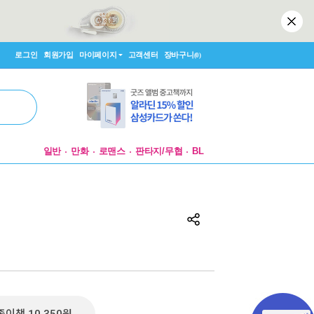
로그인
회원가입
마이페이지
고객센터
장바구니
(0)
일반
만화
로맨스
판타지/무협
BL