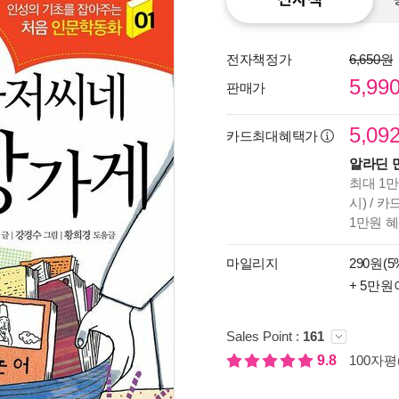
전자책정가
6,650원
5,99
판매가
5,09
카드최대혜택가
알라딘 
최대 1만
시) / 
1만원 
종이
마일리지
290원(5
미리
+ 5만원
입니
Sales Point :
161
9.8
100자평(