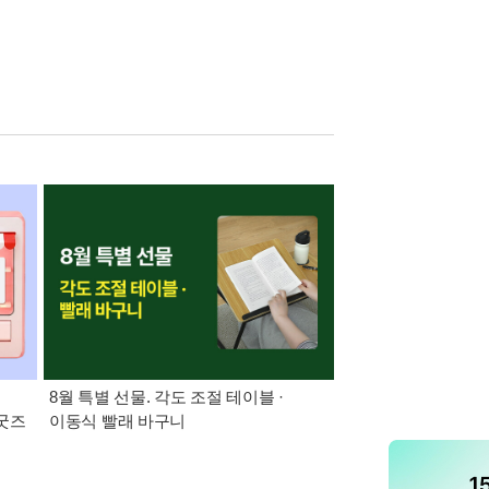
:
8월 특별 선물. 각도 조절 테이블 ·
21세기 최고의 책
 굿즈
이동식 빨래 바구니