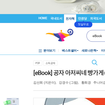
HOME
국내도서
만권당
외국도서
전자책
첫달무료
eBook
분야보기
베스트셀러
새로나온책
이
PDF
소득공제
[eBook] 공자 아저씨네 빵가게
김선희
(지은이),
강경수
(그림),
황희경
주니어