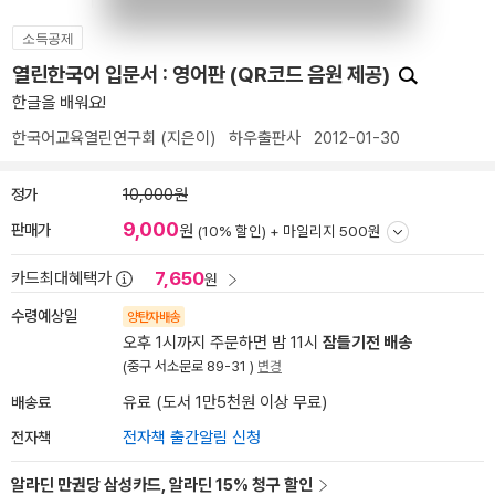
소득공제
열린한국어 입문서 : 영어판 (QR코드 음원 제공)
한글을 배워요!
한국어교육열린연구회
(지은이)
하우출판사
2012-01-30
정가
10,000원
9,000
판매가
원
(10% 할인) +
마일리지 500원
7,650
카드최대혜택가
원
수령예상일
양탄자배송
오후 1시까지 주문하면 밤 11시
잠들기전 배송
(중구 서소문로 89-31 )
변경
배송료
유료 (도서 1만5천원 이상 무료)
전자책
전자책 출간알림 신청
알라딘 만권당 삼성카드, 알라딘 15% 청구 할인