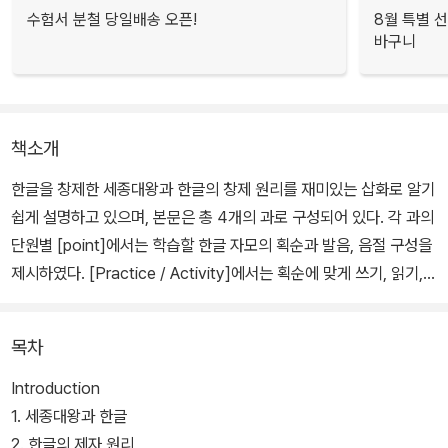
수험서 분철 당일배송 오픈!
8월 특별 선
바구니
책소개
한글을 창제한 세종대왕과 한글의 창제 원리를 재미있는 삽화로 알기
쉽게 설명하고 있으며, 본문은 총 4개의 과로 구성되어 있다. 각 과의
단원별 [point]에서는 학습할 한글 자모의 획순과 발음, 음절 구성을
제시하였다. [Practice / Activity]에서는 획순에 맞게 쓰기, 읽기,
듣고 답 고르기, 듣고 쓰기 등 다양한 형태의 연습문제와 활동을 통해
한글을 익히게 하였으며 [Self-Checking / Review]에서는 해당
목차
단원의 학습 내용에 대해 스스로 점검해 보는 항목과 새 단원 학습 전
복습 문제를 제공하고 있다. 또한 본문 말미에 수록된 [부록]에서는
Introduction
한글 자모를 익힌 후 본격적인 한국어 학습에 앞서 여러 가지 활동을
1. 세종대왕과 한글
통해 주제별 어휘를 접할 수 있도록 구성되어 있다.
2. 한글의 제자 원리