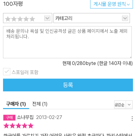
100자평
게시물 운영 원칙
인을 위한 한국어 교육 강사 현) 한림대학교 국제교육원 한국어 강사
현) 한국국제교류재단 문화센터 한국어교실 교사
카테고리
현재
0
/280byte (한글 140자 이내)
스포일러 포함
등록
구매자 (1)
전체 (1)
소나무집
2013-02-27
메뉴
한국어를 가르치기 가장 어려운 사람은 완전 초급자다. 파키스탄에서