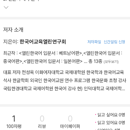
저자 소개
지은이:
한국어교육열린연구회
저자파일
신간알림 신청
최근작 :
<열린한국어 입문서 : 베트남어판>
,
<열린한국어 입문서 :
중국어판>
,
<열린한국어 입문서 : 일본어판>
… 총 13종
(모두보기)
대표 저자 천성옥 이화여자대학교 국제대학원 한국학과 한국어교육
석사 한글학회 외국인 한국어교원 연수 프로그램 한국문화 초청 강사
국립한경대학교 국제어학원 한국어 강사 현) 인덕대학교 국제어학원
한국어 강사 현) 한국국제교류재단 문화센터 한국어교실 팀장 저서
‘셰프한국어’(중국판 출판) 한국어능력시험(TOPIK) 대비서 ‘한 번
에 패스하기’ 공동 집필(중국·일본판 출판) 김윤진 한양대학교 교육대
읽고 싶어요 0명
1
0
0
학원 외국인을 위한 한국어교육 석사 지오스 외국어 학원 한국어 강
읽고 있어요 0명
100자평
리뷰
마이페이퍼
사 현) 한양대학교 국제어학원 한국어 강사 현) 한국국제교류재단 문