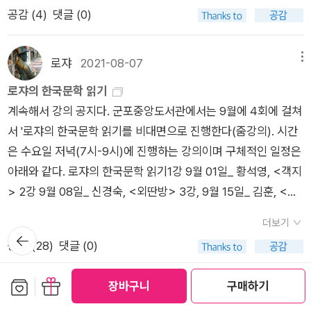
는 행위는 ‘곰의 잔등에 업혀서 길여났다는 먼 옛적 큰마니’나 ‘재
공감 (
4
)
댓글 (0)
채기를 하면 산넘엣 마을까지 들렸다는 먼 옛적 큰 아바지’를 대
면하는 일과도 같다. 백석은 한때를 때워야 하는 끼니의 차원이
로쟈
2021-08-07
메뉴
아니라 누대의 걸친 조상들과 소통할 수 있게 하는 것이 음식이라
로쟈의 한국문학 읽기
고 말하며, 우리 일상과 너무도 밀접해 있어서 관심 밖이었던 음
계속해서 강의 공지다. 군포중앙도서관에서는 9월에 4회에 걸쳐
식을 격상시켜 놓는다. 백석이 살던 시대에 음식은 삶의 변두리
서 '로쟈의 한국문학 읽기를 비대면으로 진행한다(줌강의). 시간
로 밀려나 있었다면, 오늘날의 음식이나 요리는 지나친 관심을 받
은 수요일 저녁(7시-9시)에 진행하는 강의이며 구체적인 일정은
고 있다. 예능 프로그램만 봐도 알 수 있다. 연예인들이 모여 요리
아래와 같다. 로쟈의 한국문학 읽기1강 9월 01일_ 황석영, <객지
하는 프로그램, 먹보 개그맨들이 출연하여 개걸스럽게 음식을 먹
> 2강 9월 08일_ 신경숙, <외딴방> 3강, 9월 15일_ 김훈, <칼
는 프로그램, 미혼이거나 돌싱인 연예인이 지지리 궁상을 떨면서
의 노래> 4강 9월 29일_ 공지영, <도가니>
요리를 하는 프로그램 등등. 음식과 요리가 넘쳐 나는 세상.이곳
더보기
에서 살아가기 위해서는 자신의 시그니처 요리 하나쯤은 가지고
뒤로가
공감 (
28
)
댓글 (0)
기
있어야 한다. 그게 아니라면 적어도 음식에 대한 지식이나 자신이
먹은 음식을 맛깔스럽게 표현을 할 수 있을 정도의 교양은 갖추어
보관함담기
선물하기
장바구니
구매하기
야 한다. 그런 당신을 위해 두 부류의 책을 추천하고자 한다. 하나
바람돌이
2021-03-07
메뉴