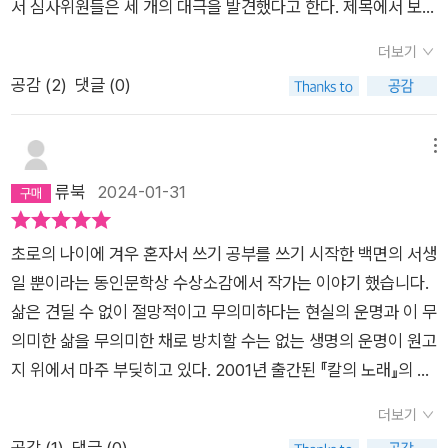
서 심사위원들은 세 개의 대극을 발견했다고 한다. 제목에서 보이
는 칼과 노래의 대극, 역사와 개인의 대극, 난세를 그리는데 순수
더보기
한 문체의 힘으로 이야기를 솟구치는 대극이라 했다. 크게 동의하
공감 (
2
)
댓글 (0)
게 되는 말이다.이순신은 적인 왜구의 죽음을 보면서 생각한다,
죽음은 모두 개별적인 것이라고. 하지만 전쟁 중에 개별성을 획득
하기란 어렵다는 것을 안다. 전쟁 중인 자신의 정체성을 적의 적
메뉴
이라고 일단 규정하였으나, 숱한 전투를 치르며 생각한다. 적의
류북
2024-01-31
개별성이야말로 나의 적이라는 것을 알았다고. 그 개별성의 몸을
어째서 자신의 칼로 베어 없애야 할 적인지 알 수 없으나, 물러설
초로의 나이에 겨우 혼자서 쓰기 공부를 쓰기 시작한 백면의 서생
수 없기에 그는 칼로 적을 벤다.선조의 무능과 치졸한 마음이야
일 뿐이라는 동인문학상 수상소감에서 작가는 이야기 했습니다.
익히 알고 있는 바라, 다른 서적에선 그의 행태에 분노하기도 하
삶은 견딜 수 없이 절망적이고 무의미하다는 현실의 운명과 이 무
였다. 그러나 <칼의 노래>에서 우는 임금을 바라보는 이순신의
의미한 삶을 무의미한 채로 방치할 수는 없는 생명의 운명이 원고
시선은 가엾다는 것이다. 백성이 공의 앞에서 울 듯이 임금은 신
지 위에서 마주 부딪히고 있다. 2001년 출간된 『칼의 노래』의 개
하 앞에 눈물을 흘린다. 그런 미련한 임금을 가엾게 보고, 또한 자
정판. 이순신 장군이 백의종군을 시작할 무렵부터 임진왜란 중 장
신을 겨누고 있는 적은 눈앞의 왜구와 북쪽의 임금임을 정확히 알
더보기
렬하게 전사하기까지의 삶을 당대의 국내외적 사건 속에서 생생
고 있는 공은 늘 사지를 찾는다.결국 노량해전에서 전사하며 세상
공감 (
1
)
댓글 (0)