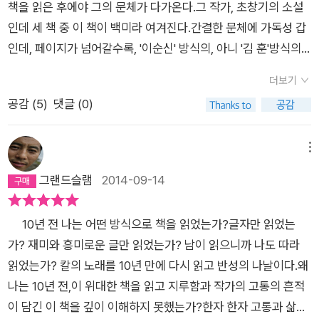
책을 읽은 후에야 그의 문체가 다가온다.그 작가, 초창기의 소설
함대를 앞세워 가토의 머리를 자르러 갔다. 이순신이 없는 바다에
인데 세 책 중 이 책이 백미라 여겨진다.간결한 문체에 가독성 갑
서 원균은 참패했다. 삼도수군은 궤멸했다. 백의종군하여 남해를
인데, 페이지가 넘어갈수록, '이순신' 방식의, 아니 '김 훈'방식의
정찰중이던 8월, 이순신은 다시 삼도수군통제사로 임명된다. 그
서정이 좋아서끝내기가 아까워, 부러 책을 덮고 박차고 일어나 버
러나 삼도의 수군을 통제해야할 이순신에게 더 이상 수군은 없었
더보기
리기도 했다.​[칼의 노래]를 '이외수'의 [칼]과 헷갈렸고[칼의 노
다. 남아있는 병사를 수습하여 권율의 휘하로 들어가라는 조정의
공감 (
5
)
댓글 (0)
래]가 '이순신' 이야기임을 알았을 땐,[난중일기]를 너무도 지루
명령에 이순신은 이러한 장계를 올린다. '...신에겐 아직 12척의
하게 읽었던 초딩의 악몽이 떠올라 그런 연장선쯤으로 여겼던 무
배가 있사옵니다. 신의 몸이 아직 살아 있는 한 적들이 우리를 업
지를 반성한다.​소설 속 화자인 나, '이순신'을 자꾸만 명량 영화의
메뉴
신여기지 못할 것입니다.'임금은 이순신의 벨 수 없는 적이었다.
'최민식'으로 오버랩하면서 읽게 되는 책.영화 명량도 다시 보아
그랜드슬램
2014-09-14
또한 12척의 배로는 바다를 빼곡히 뒤덮은 왜군을 벨 수 없었다.
야겠다고..정유년 4월 초하루 의금부에서 풀려난 그(이순신)는,
이순신은 벨 수 없는 적들을 망토처럼 두른채 12척의 배를 끌고
출옥 후 남대문 여염집에서 머물다 한 달 만에 순천에 도착한다.
나가 330척의 적선을 마주한다. 역사는 이 전투를 명량 해전이라
10년 전 나는 어떤 방식으로 책을 읽었는가?글자만 읽었는
그 해 봄 한산 통제영에서 체포된 그는 삼도(전라, 충청, 경상)의
기록했다. 살려고 하면 죽을 것이고 죽으려고 해도 죽을 것이다1
가? 재미와 흥미로운 글만 읽었는가? 남이 읽으니까 나도 따라
수군통제사였는데 조정을 능멸, 임금을 기만, 조정의 기동 출격
596년, 선조는 의병장 김덕령을 잡아 죽였다. 그는 오천의 병사
읽었는가? 칼의 노래를 10년 만에 다시 읽고 반성의 나날이다.왜
명령에 불복한 죄목이었다.그(이순신)의 후임자 '원 균'은 스스로
를 일으켜 영남의 여러 고을을 온전히 지켜낸 영웅이었다. 그 때
나는 10년 전,이 위대한 책을 읽고 지루함과 작가의 고통의 흔적
도 주체할 수 없고 아무도 말리지 못하는 무서운 적의를 지닌 사
홍의장군 곽재우도 연루돼 고초를 겪었다. 이후 곽재우는 군사를
이 담긴 이 책을 깊이 이해하지 못했는가?한자 한자 고통과 삶의
내로 모든 전투가 자기 자신을 위한 전투이기를 바란다.ᆢ 이런