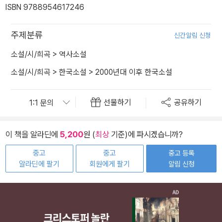
ISBN 9788954617246
주제분류
신간알림 신청
소설/시/희곡
>
역사소설
소설/시/희곡
>
한국소설
>
2000년대 이후 한국소설
선물하기
공유하기
이 책을 알라딘에
5,200
원 (
최상
기준)에 파시겠습니까?
중고
중고
중고 등록
알라딘에 팔기
회원에게 팔기
알림 신청