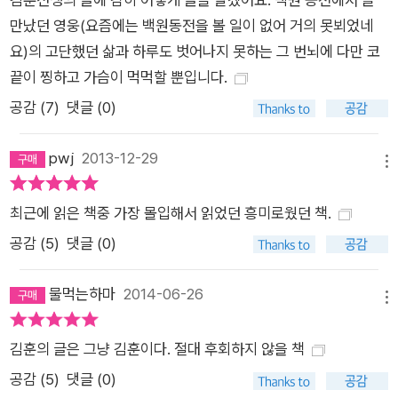
만났던 영웅(요즘에는 백원동전을 볼 일이 없어 거의 못뵈었네
요)의 고단했던 삶과 하루도 벗어나지 못하는 그 번뇌에 다만 코
끝이 찡하고 가슴이 먹먹할 뿐입니다.
공감 (
7
)
댓글 (0)
pwj
2013-12-29
메뉴
최근에 읽은 책중 가장 몰입해서 읽었던 흥미로웠던 책.
공감 (
5
)
댓글 (0)
물먹는하마
2014-06-26
메뉴
김훈의 글은 그냥 김훈이다. 절대 후회하지 않을 책
공감 (
5
)
댓글 (0)