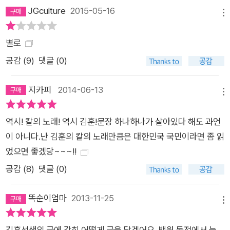
JGculture
2015-05-16
메뉴
별로
공감 (
9
)
댓글 (0)
지카피
2014-06-13
메뉴
역시! 칼의 노래! 역시 김훈!문장 하나하나가 살아있다 해도 과언
이 아니다.난 김훈의 칼의 노래만큼은 대한민국 국민이라면 좀 읽
었으면 좋겠당~~~!!
공감 (
8
)
댓글 (0)
똑순이엄마
2013-11-25
메뉴
김훈선생의 글에 감히 어떻게 글을 달겠어요. 백원 동전에서 늘