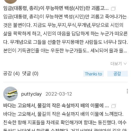
의 그를 많은 학생들이 흠모했고, 백석은 얼굴 갚을 하느라 염문
임금(대통령, 총리)이 무능하면 백성(시민)만 괴롭고...
내가 사실을 말하고 있는 것인지. 내가 나의 의견을 말하고 있는
을 뿌리기도 했다. 2008년에 개봉한 <모던 보이>의 주인공인
임금(대통령, 총리)이 무능하면 백성(시민)만 괴롭고 죽어나가는
것인지 나의 의견은 어떤 사실에 바탕한 것인지. 나의 의견은 아
박해일의 일명 ‘바람 머리’ 스타일은 백석을 따라한 것이다. 193
것은 불변이다. 지금도 무능,무지,무식,무개념,무당으로 시민의
무 사실에 바탕하지 않고 그저 나의 욕망을 지껄이고 있는 건지를
0년대 그야말로 ‘모던 보이’였던 백석은 자신의 외모나 이력과는
삶을 팍팍하게 하고, 시민의 마음을 답답하게 하는 누군가 떠오른
구별하지 않고 (말을) 마구 해대니까. 아무도 말할 수 없는, 알아
너무도 어울리지 않게 고향인 평북 정주를 배경으로 한 시를 썼
다. 무개념으로 그들을 선출한 무지몽매한 사람들도 너무나 많다.
들을 수 없는말이 되는거죠. 그것이 매일 매일 쏟아져 나옵니다.
다. 백석보다 한참이나 어린 오장환이란 애송이 시인은, 백석의
본인이 기득권인줄 아는 우둔한 누군가들도.. 세뇌되어 을과 을끼
국회에서 쏟아지고, 언론에서 쏟아지고, 개인 사이의 담론에 쏟
시가 ‘지방색’을 ‘곳간에 볏섬 쌓듯이 그저 구겨 넣은’ 것에 불과
리 못잡아 먹어서 안달난 그들도… ㅡㅡㅡㅡㅡㅡㅡㅡㅡㅡㅡㅡㅡ
아지는 것이죠. 그러면서 이런 담론들이 적대하는 진영을 이루고,
하다는 독설을 내뱉었다. 그랬거나 말았거나, 백석은 자신의 스타
더보기
ㅡㅡㅡㅡㅡㅡㅡㅡㅡㅡㅡㅡㅡㅡ『바람의 끝자락에 실려, 환청인
적대하는 이념의 진영을 이루는 것이죠. 이런 언어의 대결 구도는
일을 버리지 않았다. 비록 시의 제재가 촌스러웠는지는 몰라도,
공감 (
4
)
댓글 (0)
가, 누에고치에서 실 풀려나오는 소리가 들리는 듯 싶었다.자네,
그야말로 무지몽매한 것이에요. 아주 천치같은 것입니다. 그런 현
그의 시는 세련되고 고상한 품격을 지녔다. 1930년대 시인들은
서울 의금부의 일들은 다 잊어버리게. 무인이란 본래 그래야 하
상에 우리가 매몰되어 있는 것이죠. 나는 이것이 가장 우리 세대
두 그룹으로 나눌 수 있는데, 한 그룹이 계급 투쟁에 동참하여 계
네. (지랄하네. 본래 그래야 하는게 어디있는데…)내가 적을 이길
의 문제라고 생각하는 것이죠. 젊은 여러분들도 그 시대에 매몰되
puttyclay
2022-03-12
메뉴
급적 시를 썼다면, 다른 그룹은 근대 문물에 관심을 보이며 도시
수 있는 조건들은 적에게 있을 것이었고, 적이 나를 이길 수 있는
어 있는 거죠.
바다는 고요해서, 물길의 작은 속살까지 배의 이물에 ...
에서의 삶을 노래했다. 이와 달리 백석은 ‘대대로 나며 죽으며’ 한
조건들은 나에게 있을 것이었다.사지에서는 살길이 없음을 알아
바다는 고요해서, 물길의 작은 속살까지 배의 이물에 느껴졌다.
곳에 발붙이고 살아가는 어촌이나 산골 사람들의 삶을 노래했다.
야 한다. 그것이 아마도 살 길이다. 살 길과 죽을 길이 다르지 않
친숙한 항해 지표들을 차례로 확인해가며 함대는 동진했다. 여수
이러한 그의 시에는 유독 음식이 자주 등장한다. 눈이 수북이 와
다.지나간 모든 끼니는 닥쳐올 단 한 끼니 앞에서 무효였다. 먹은
돌산도 남단에서 항로를 수정했다. 거기서부터 광양만의 깊은 안