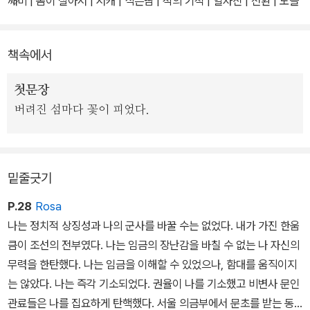
깨비 | 몸이 살아서 | 서캐 | 식은땀 | 적의 기척 | 일자진 | 전환 | 노을
선 자들이 지녀야 할 윤리, 사회 안에서 개인이 가질 수 있는 삶의 태
속의 함대 | 구덩이 | 바람 속의 무 싹 | 내 안의 죽음 | 젖냄새 | 생선,
도, 문(文)의 복잡함에 대별되는 무(武)의 단순미, 4백 년이라는 시
배, 무기, 연장 | 사지에서 | 누린내와 비린내 | 물비늘 | 그대의 칼 | 무
책속에서
간 속에서도 달라진 바 없는 한국 문화의 혼미한 정체성 등을 이야기
거운 몸 | 물들이기 | 베어지지 않는 것들 | 국물언어와 울음 | 밥 | 아
한다.
무 일도 없는 바다 | 노을과 화약 연기 | 사쿠라 꽃잎 | 비린 안개의 추
첫문장
억 | 더듬이 | 날개 | 달무리 | 옥수수숲의 바람과 시간 | 백골과 백설 |
버려진 섬마다 꽃이 피었다.
인후 | 적의 해, 적의 달 | 몸이며 이슬이여 | 소금 | 서늘한 중심 | 빈손
| 볏짚 | 들리지 않는 사랑 노래
밑줄긋기
P.28
Rosa
나는 정치적 상징성과 나의 군사를 바꿀 수는 없었다. 내가 가진 한움
큼이 조선의 전부였다. 나는 임금의 장난감을 바칠 수 없는 나 자신의
무력을 한탄했다. 나는 임금을 이해할 수 있었으나, 함대를 움직이지
는 않았다. 나는 즉각 기소되었다. 권율이 나를 기소했고 비변사 문인
관료들은 나를 집요하게 탄핵했다. 서울 의금부에서 문초를 받는 동