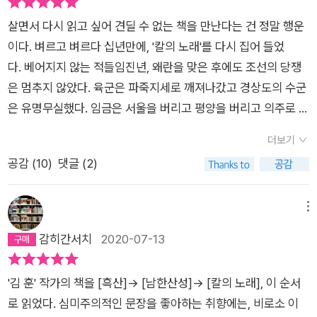
살면서 다시 읽고 싶어 견딜 수 없는 책을 만난다는 건 정말 행운
이다. 벼르고 벼르다 십년만에, '칼의 노래'를 다시 집어 들었
다. 베어지지 않는 적들임진년, 왜란을 맞은 후에도 조선의 당쟁
은 멈추지 않았다. 육군은 파죽지세로 깨져나갔고 경상도의 수군
은 유명무실했다. 임금은 서울을 버리고 평양을 버리고 의주로 향
했다. 조선의 모든 땅이 으깨지고 백성이 부서질 때 단 한차례의
더보기
패배도 허용하지 않으며 나라를 홀로 지킨 장수는 삼도수군통제
공감 (
10
)
댓글 (2)
사 이순신이었다. 왜군은 감히 이순신의 앞바다를 경유해 서해로
나아가지 못했고 나아가지 못한 적은 고립되어 썩어갔다. 조선이
패망하지 않은 이유는 이순신이었다. 왜란 6년째인 정유년 2월,
메뉴
조정은 그런 이순신을 한산 통제영에서 체포해 서울로 압송한다.
감히간서치
2020-07-13
죄목은 임금을 기만하고 가토의 머리를 잘라오라는 조정의 기동
출격을 거부했다는 것. 왕좌에만 연연했던 무능력한 임금과 무능
'김 훈' 작가의 책을 [흑산]→ [남한산성]→ [칼의 노래], 이 순서
력한 임금을 좌우로 흔들던 당쟁의 합작품이었다.이순신이 나간
로 읽었다. 심미주의적인 문장을 좋아하는 취향에는, 비로소 이
자리를 원균이 대신했다. 그해 7월, 아둔한 도원수 권율은 원균의