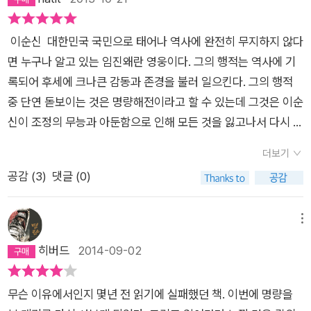
리고 그의 검명, 제대로 보련다고..​一揮 掃蕩, 血染山河 (일휘
소탕, 혈염산하- 한 번 휘둘러 쓸어버리니, 피가 강산을 물들이도
이순신 대한민국 국민으로 태어나 역사에 완전히 무지하지 않다
다) 결국 칼로베어지지 않는것들ᆢ적, 허깨비, 허상, 의심, 불안,
면 누구나 알고 있는 임진왜란 영웅이다. 그의 행적는 역사에 기
모함ᆢ그때, 베어야 할 것들 앞에서 종팔품 젊은 권관의 칼은 날
록되어 후세에 크나큰 감동과 존경을 불러 일으킨다. 그의 행적
래고 순결했다. 그리고 그때, 나는 칼로써 지켜내야 하고 칼로써
중 단연 돋보이는 것은 명량해전이라고 할 수 있는데 그것은 이순
막아내야 할 세상의 의미를 돌이켜 볼 수 없었고, 그 하찮음 들은
신이 조정의 무능과 아둔함으로 인해 모든 것을 잃고나서 다시 일
끝끝내 베어지지 않는다는 운명을 알지 못했다. 124
어서는 계기가 되었다. 칼의 노래 이순신의 역사는 김훈의 진중
더보기
한 문장과 이순신의 고독한 삶이 부딪혀 서늘한 칼의 노래를 흘려
공감 (
3
)
댓글 (0)
보내는 오르골이 되었다. 오랜 통찰로 꿰뚫은 배경묘사는 이순신
의 쓸쓸한 고행을 들여다 보았고, 우는 것 외엔 표정을 짓지 않는
백성들은 전시 민중들의 피 말리는 고통을 표출했다. 김훈의 칼
메뉴
의 노래에는 부족한 점 또는 아쉬운 점이 너무 많다. 이순신의 거
히버드
2014-09-02
룩한 행보를 여진의 젓국 냄새로 적시기도 했고 이순신을 포함한
많은 인물들의 색깔이 흑백인 것도 문제였다. 하지만 김훈이기에
무슨 이유에서인지 몇년 전 읽기에 실패했던 책. 이번에 명량을
가능한 것도 있었다. 충무공이 스스로 말하지 않을 법한 일련의