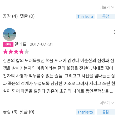
해산하고 산으로 들어갔다. 선조는 사직을 잃을까 두려워했고 사
애환이 담긴 작가의 애증의 글을 왜 느끼지 못했는가? '어머니의
김 훈방식의 인물묘사 스타일이, 이제사 보이고, 매력있음을 비로
더보기
직을 지켜준 신하 또한 두려워했다. 그는 자신의 사직이 적들의
몸에서는 오래된 아궁이의 냄새가 났다.내가 안을 때 어머니는 고
소ᆢ​그랬던 그가, 갑옷마저 잃어버리고 거제도 산속에서 적의 칼
공감 (
4
)
댓글 (0)
손에 들어가는 것을 두려워했고 그 사직이 영웅된 신하의 손에 들
개를 돌리어 수줍어했다.' '성난 파도와도 같은 한없는 적의가 어
을 받았고, 조선 수군 함대는 칠천량에서 전멸했고, 한산 통제영
어가는 것을 또한 두려워했다. 그는 두려움이 일때마다 닥치는대
떻게 적의 마음속에서 솟아나고 작동되는 것인지,나는 늘 알지 못
은 으깨져 있었다.그리고 전쟁은 소강상태로 접어들었다. ​그리고
로 죽였다. 임금은 차가운 북쪽의 땅으로 피난을 간 뒤에 자주 하
했다.적들은 오직 죽기 위하여 밀어닥치는 듯했다. 임진년에 나는
메뉴
도원수 '권 율', 육군인 그는 무섭게 집중된 위엄을 가진 사내로 임
얀 소복을 입고 대청에 주저 앉아 능욕당한 사직을 향해 울었다.
농사를 짓듯이 고개를 잡듯이,적을 죽였다.적들은 밀물 때먼 들이
알레프
2017-07-31
진강, 용인, 수원, 이천, 행주산성에서의 승리를 거두었으나, 정치
울음은 곧 장려한 문장의 교지가 되어 이순신의 앞에 내려졌다.
닥치는 파도와도 같았다.' 나는 그 썩음에 손댈 수 없을 것 같았다.
권력의 힘으로 전쟁을 수행해 나간다. 그(이순신)의 신고를 받고
이순신은 교지의 울음 속에 자신의 죽음이 잉태되고 있다는 것을
죽은 자는 나의 편도 아니고 적도 아니었다. 모은 죽은 자는 모든
도 임지와 보직을 주지 않은 채 그에게 묻는다. '방책이 있는가?'..
김훈의 칼의 노래묵혔던 책을 꺼내어 읽었다.이순신의 전쟁과 전
알았다. 그는 살기위해 이겨야했는데 승리로 얻은 삶은 곧 그의
산 자의 적인 듯도 싶었다.나는 죽은 여진에게 울음같은 성욕을
무기한 대기 상태의 그는 백의종군( 흰옷을 입고 군대를 따라간
쟁을 살아가는자의 마음이라는 칼의 울림을 전한다.시대를 짊어
목에 내려지는 칼이었다. 그는 패해도 죽었고 이겨도 죽었다. 그
느꼈다. 세상을 칼로도 막아 낼 수 없고 칼로써 헤쳐나갈 수 없는
다. 아무런 직책 없이 열심히 일하다.)일뿐이다. 관기 '여진'을 품
진자의 사명과 억누를수 없는 슬픔, 그리고그 사선을 넘나들는 삶
는 죽어도 죽었고 살아도 죽었다. 이순신은 이 모든 싸움이 끝나
곳이었다. 김훈의 글에는 삶의 고통과 애환,거리에 쓰러져 동사
어도 보지만 그는 그냥 물 위에 뜬 수군일 뿐이다.​그는 적의 창검
과 죽음의 경계가 무섭도록 담담한 어조로 그려져 시리고 쓰린 현
는 날 자신이 죽어야 함을 깨달았다. 그는 그에게 합당한, 온전한
직전에 밥을 먹는 따듯함이 있다.밥을 넘기며 속으로 우는 가엾은
에 죽는 것이 '자연사'라고 정의한다.임금의 칼에 죽기는 싫었고,
실이 되어 마음을 할퀸다.김훈이 초립의 나이로 동인문학상을 수
사지를 찾아 바다를 헤맸다. 인간 이순신우리는 영웅의 후광에 취
글의 아픔과 쓸쓸함이 있다.그의 눈빛이 녹아 있는 <칼의 노래>
수긍할 수 있는 죽음의 방식으로 죽기를 원해본다.얼마 후 그를
상하게 해주었던 작품이다.5공 정권의 나팔수로서 비난을 피할
해 인간의 그림자를 놓칠 때가 많다. 거듭되는 말 속에서 인간은
를 읽고 어떻게 책을 읽고 어떻게 글을 써야 하는 지 몸으로 배워
더보기
삼도수군통제사로 임명하는 임금의 교서가 도착하지만 그는 자
수 없는 작가 개인사의 호불호를 떠나 김훈은 역시 당대의 문장가
사라지고 신화만이 남는다. 난중일기를 보면 이순신은 유난히 몸
본다.....
공감 (
3
)
댓글 (0)
신의 싸움과 임금의 싸움이 다를지도 모른다는 생각을 품는다.명
다.
이 허약한 장수였다. 그는 설사하고 식은땀을 흘리고 불면증에 시