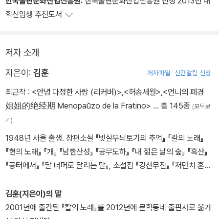
한국출판문화산업진흥원:
한국출판문화산업진흥원 선정 2013년 대
학신입생 추천도서
저자 소개
지은이:
김훈
저자파일
신간알림 신청
최근작 :
<안녕 다정한 사람 (리커버)>
,
<허송세월>
,
<언니의 폐경
姐姐的绝经期 Menopaŭzo de la Fratino>
… 총 145종
(모두보
기)
1948년 서울 출생. 장편소설 『빗살무늬토기의 추억』 『칼의 노래』
『현의 노래』 『개』 『남한산성』 『공무도하』 『내 젊은 날의 숲』 『흑산』
『공터에서』 『달 너머로 달리는 말』, 소설집 『강산무진』 『저만치 혼자
서』, 산문집 『풍경과 상처』 『자전거 여행』 『라면을 끓이며』 『연필로
쓰기』 등이 있다. 동인문학상, 이상문학상, 황순원문학상, 대산문학
김훈(지은이)의 말
상, 가톨릭문학상 등을 수상했다.
2001년에 출간된 『칼의 노래』를 2012년에 문학동네 출판사로 옮겨