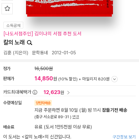
소득공제
[나도서점주인] 김이나의 서점 추천 도서
칼의 노래
김훈
(지은이)
문학동네
2012-01-05
정가
16,500원
14,850
판매가
원
(10% 할인) +
마일리지 820원
12,623
카드최대혜택가
원
수령예상일
양탄자배송
지금 주문하면 8월 10일 (월) 밤 11시
잠들기전 배송
(중구 서소문로 89-31 )
변경
배송료
유료 (도서 1만5천원 이상 무료)
이 도서는 <
칼의 노래
>의 신간입니다.
구간정보 보기