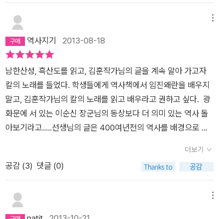
량 바다 '울돌목'은 물이 운다고 붙여진 이름이다. 그는 이곳이 적
달리며 구토하는 남자였다.400년도 더 지난 지금도 나는 적들의
과 그의 사지가 되어주기를 바란다. '울돌목'은 보름에 바다가 사
메뉴
적의를 뚜렷히 느낄 수 있다. 자신의 친구를, 형제를, 부하를, 상
납다. 적의 선두를 부수면서 물살이 바뀌기를 기다리는 동안 장군
역사지기
2013-08-18
사를 잃은 적의 적의를 말이다. 왜군에게 이순신은 두려움의 대상
들이 겁을 먹는다. 해남 백성 '오극신'이 아들들과 어선을 타고 와
이었고 또한 적개심의 대상이었다. 왜군은 결코 이순신을 그냥 죽
서 적병들을 돌로 찍어낸다.장흥 백성 '정명설'과 아들들 또한 적
이지 않았을 것이다. 살의가 해일처럼 몰려드는 바다에서 고작 1
남한산성, 흑산도를 읽고, 김훈작가님의 글을 계속 알아 가고자
들을 공격한다.그제야 비로소 물살이 일어서기 시작한다.적선들
2척의 배를 끌고 330척의 적을 맞아야 하는 이순신은 어땠을까?
칼의 노래를 들었다. 학생들에게 역사책에서 임진왜란을 배우지
이 역류에 휩쓸리면서 서로 부딪히고 노가 부서져나가면서 화염
그 적의를 아무렇지도 않게 받아들이며 유유히 노를 저어 나갈 수
말고, 김훈작가님의 칼의 노래를 읽고 배우라고 권하고 싶다. 광
에 휩싸인다. 자기들끼리 뒤엉켜 부서지며 밀리다 적장 '구루시
있었을까? 모든 걸 훤히 꿰뚫 수 있는 사람일수록 마음은 더욱 무
화문에 서 있는 이순신 장군님의 동상보다 더 의미 있는 역사 돌
마'가 사망한다.적과 백성들 시체들이 부패하면서 역질이 돌고,
참한 법이다. 김훈은 무참함을, 자기편의 적의와 적의 적의 사이
아보기라고.....선생님의 글은 400여년전의 역사를 배경으로 얘
임금이 항복하고 서울이 접수됐다는 헛소문도 돈다.임금은 끊임
에서 충만해가는 그 무참함을, 그 역시 무참한 마음으로 눌러담아
기하지만 그 안의 부조리는 오늘의 우리 모습을 보여준다.....
없이 의심하고 불안하고 걸핏하면 운다. 백성들도 늙으나 어리나,
더보기
사라져버린 인간의 그림자를 쌓아올렸다. 그리스의 대가 니코스
운다.​그리고 예상대로 적들은 그의 고향 아산을 찾는다.그를 가장
공감 (
3
)
댓글 (0)
카잔차키스가 '최후의 유혹'에서 신이 아닌 인간 예수를 그렸듯,
많이 닮은 셋째 '면'은 그들과 싸우다가 죽는다. 전쟁은 지지부진
김훈은 인간 이순신을 그렸다.
해졌다. 소규모의 충돌은 계속 일고있다. -중간생략- 이 책으로
메뉴
김 훈 작가를 비로소 알게된다고..이순신장군을 다시 한번 새기게
natit
2013-10-21
된다고..재미없는 소풍지였던 추억 현충사를 다시 가보리라고..그