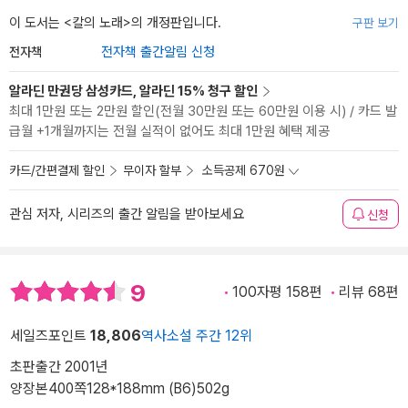
이 도서는 <
칼의 노래
>의 개정판입니다.
구판 보기
전자책
전자책 출간알림 신청
알라딘 만권당 삼성카드, 알라딘 15% 청구 할인
최대 1만원 또는 2만원 할인(전월 30만원 또는 60만원 이용 시) / 카드 발
급월 +1개월까지는 전월 실적이 없어도 최대 1만원 혜택 제공
카드/간편결제 할인
무이자 할부
소득공제 670원
관심 저자, 시리즈의 출간 알림을 받아보세요
신청
9
100자평 158편
리뷰 68편
세일즈포인트
18,806
역사소설 주간 12위
초판출간 2001년
양장본
400쪽
128*188mm (B6)
502g