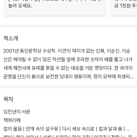
놀러 오세요.
금 1천원 
책소개
2001년 동인문학상 수상작. 이견의 여지가 없는 신화, 이순신. 이순
신은 헤아릴 수 없이 많은 적선들 앞에 초라한 숫자의 배를 몰고 나가
세계 해전사에 유례를 찾을 수 없는 대승을 거둔 명장이다. 한 국가의
운명을 단신의 몸으로 보전한 당대의 영웅이며, 정치 모략에 희생되
고, 장렬히 전사한 인물로 알려져 있다.
목차
이순신에 관한 많은 이야기들이 전해진다. 그러나 그 속에는 이순신
이라는 실존은 사라지고 없다. 이 소설은 당대의 사건들 속에 이순신
임진년의 서문
이라는 개인을 다루며 이순신을 인간적인 존재로 표현한다.
책머리에
칼의 울음 | 안개 속의 살구꽃 | 다시 세상 속으로 | 칼과 달과 몸 | 허
작가 김훈은 이 소설을 통해 공동체와 역사에 책임을 져야 할 위치에