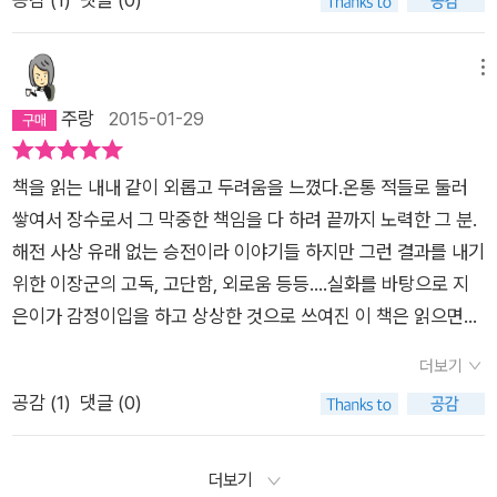
하게 다루고 있는 유명한 작품입니다. 네이버 독서카페 리딩투데
의 끝이 이처럼 가볍고 또 고요할 수 있다는 것이, 칼로 베어지지
이 선정도서로 좋은 기회가 되어 오랜만에 다시 읽은 책입니다.
않는 적들을 이 세상에 남겨놓고 먼저 적들 쪽으로 간다는 사유를
명량, 한산에 이어 노량까지 영웅 이순신의 내용을 다룬 영화는
메뉴
남긴다. 놀랍도록 고귀하고 놀랍도록 공감하게 되는 공의 고뇌다.
계속 됩니다. 그만큼 영웅이 그리운 시대에 스크린을 통해서라도
주랑
2015-01-29
그를 힘들게 하는 것은 사는 것의 무의미함, 자신이 마주하게 되
영웅을 그리는 사람들의 애틋한 마음이 아닐까 생각됩니다. 이 책
는 무내용함이다. 그것이 작가의 깊은 고뇌이기도 한 것으로 보인
은 임진왜란 당시 이순신은 조선 수군의 수장으로 일본 수군의 이
다. 그럼에도 살아가야 하기에, 이 무의미함과 공허를 극복해 내
책을 읽는 내내 같이 외롭고 두려움을 느꼈다.온통 적들로 둘러
동을 저지하고 남해의 제해권을 장악하였으나 조정과 국왕 선조
야 하기에, 내가 먼저 적들 쪽으로 향하는 공의 안타까움을 남긴
쌓여서 장수로서 그 막중한 책임을 다 하려 끝까지 노력한 그 분.
는 그의 공을 치하하는 대신 관직을 빼앗고 백의종군시킨 내용을
것이 아닐지 생각했다.김훈 작가의 문체는 그 뼈대만 남기고 섬세
해전 사상 유래 없는 승전이라 이야기들 하지만 그런 결과를 내기
담고 있습니다. 이순신이 삼도수군통제사직을 박탈당한 1597년
하고 사실적인 묘사로 유명하다. 역시나 이번 소설에서도 이를 발
위한 이장군의 고독, 고단함, 외로움 등등....실화를 바탕으로 지
에서 이후 다시 전선에 나간 뒤 노량해전에서 총탄에 맞고 전사한
견할 수 있는데 문체의 힘을 크게 느낀다. 이문열의 문체에서 작
은이가 감정이입을 하고 상상한 것으로 쓰여진 이 책은 읽으면서
1598년까지 약 2년의 이야기 입니다. 나는 죽음을 죽음으로써
가가 권위를 주장하고 있다는 것을 느끼는데 반해, 김훈의 문체에
내내 같이 아팠다. 나라면? 이란 생각을 해보니 난 절대 안 할 것
각오할 수는 없었다. 나는 각오되지 않는 죽음이 두려웠다. 내 생
더보기
서는 탐할 수 없는 우아함과 고귀함을 느끼게 된다. 때로는 살벌
같다.그저 백성을 생각하는 마음과 어쩔 수 없이 내려야 하는 단
물적 목숨의 끝장이 두려웠다기 보다는 죽어서 더 이상 이 무내용
공감 (
1
)
댓글 (0)
할 정도의 냉정함을 동반하여.동인문학상 수상 후기에 남겼던 임
호한 결단들.그 역시 사람으로서 누군가에게 기대고도 싶고 그저
한 고통의 세상에 손댈 수 없게 되는 운명이 두려웠다. ---p.209
화의 말을 인용하여 ‘적이여, 너는 나의 용기이다’ 이 문장을 아로
그만두고 싶은 때도 있었으련만.글을 읽으면 그 상황이 영화처럼
아무 일도 없는 바다 중에서 저자는 당대의 사건들 속에서 이순
새기고, 허무와 공허함을 싸워 물리쳐 내보려 한다.
그려지는 것이 지은이의 탁월한 표현력에 그저 감탄할 뿐이다.지
더보기
신의 드러나 있는 궤적을 다큐멘터리식으로 복원하여 현실성을