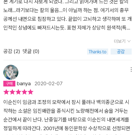
본 계기로 다시 사보게 되었다. 그리고 읽어가며 느낀 것은 칼의
사건들을 그는 이순신에 빙의하여 이순신의 목소리로 그것들을
노래...라기보다는 칼의 울음...이 아닐까 하는 점. 여기서의 충무
담담하게 적었다.
공께선 내면으로 침잠하고 있다. 끝없이 고뇌하고 생각하며 또 개
인적인 상념에도 빠져드시는듯. 표현 자체가 상당히 원색적(특히
가족이나 여진이라는 여성에 대해서는)이라 그건 좀 거부감이 들
더보기
지만 여하간 새로운 시각의 접근이라는 점은 색다르다. 책 말미의
공감 (
2
)
댓글 (0)
연표 역시 이해에 더욱 도움을 주고 있고. 그 뛰어난 무재를 지니
고도 하필 왕이 선조라 무인으로써의 일생을 고난속에 살다 가신
이순신 장군님. 그래도 우리에게 기억되고 우리 나라의 빛나는 얼
메뉴
이 된 건 선조가 아니라 당연히 충무공이시다!
banya
2020-02-07
이순신이 임금과 조정의 모략에서 잠시 풀려나 백의종군으로 시
작하는 소설은 임진왜란을 종식시킨 노량해전에서 숨을 거두는
순간에서 끝이 난다. 난중일기를 바탕으로 이순신의 내면세계를
정밀하게 따라간다. 2001년에 동인문학상 수상작으로 선정되면