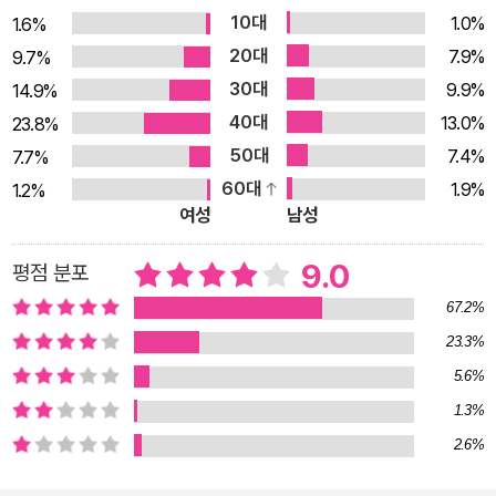
회 속에서 한 개인이 가질 수 있는 삶의 태도에 대해 이야기한다.
10대
1.0%
1.6%
삶과 죽음의 엇갈림이 바로 눈앞에서 행해지는 전장에서, 이순신
20대
7.9%
9.7%
은, 사지를 찾아가는 영웅이면서 또한 자신의 삶을 살아내는 인간
30대
9.9%
14.9%
이다. 한국문학에 전에 없던 다른 힘을 불어넣어준 ‘소설가’ 김훈.
40대
13.0%
23.8%
다시 임진년, 420년이 지난 지금, 또다시 김훈을 만날 이유는 충
50대
7.4%
7.7%
분하다. 한국문학에 벼락처럼 쏟아진 축복! _빨려들 듯이 읽었다.
60대
1.9%
1.2%
허무, 의미 없음과의 싸움이 감동을 줬다.(박완서) 삶은 견딜 수
여성
남성
없이 절망적이고 무의미하다는 현실의 운명과, 이 무의미한 삶을
무의미한 채로 방치할 수는 없는 생명의 운명이 원고지 위에서 마
9.0
평점 분포
주 부딪치고 있습니다. 말은 현실이 아니라는 절망의 힘으로 다시
67.2%
그 절망과 싸워나가야 하는 것이 아마도 말의 운명인지요. 그래서
23.3%
삶은, 말을 배반한 삶으로부터 가출하는 수많은 부랑아들을 길러
5.6%
내는 것인지요. _동인문학상 수상소감 중에서
1.3%
2.6%