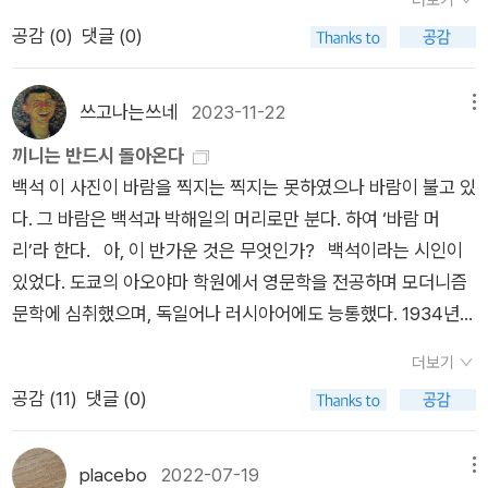
바꿀 수는 없었다. 내가 가진 한움큼의 조선이 전부였다. 나는 임
통되는 게 아니라 인간이 단절되는 거에요, 단절은 이미 거의 다
공감 (
0
)
댓글 (0)
금의 장난감을 바칠 수 없는 나 자신의 무력을 한탄했다.” 선조의
완성이 됐죠. 언어가 인간을 단절시켜 버리는 거에요, 그러니까
섬세하지만 나약한 면모, 임금의 나약과 나약하기에 비열해질 수
이게 참 이루 말할 수가 없는 끔찍한 비극이 벌어진 것이죠. 의견
있었기에 김덕령, 곽재우 의병장을 잃게도 했습니다. 독자가 자랐
을 사실처럼 말해버리는 까닭은 그 인간이 생각이 당파성에 매몰
쓰고나는쓰네
2023-11-22
메뉴
던 시대에는 어릴적 위인전을 많이 읽고 자랐습니다. 요즘 자라나
되어 있기 때문이에요. 당파성에 매몰되어 있는 자들은 의견을 사
끼니는 반드시 돌아온다
는 아이들도 위인전을 많이 읽는지는 잘 모릅니다. 그렇게 위인을
실처럼 말할 수밖에 없어요. 자기가 갖고 있는 당파성을 정의라고
백석 이 사진이 바람을 찍지는 찍지는 못하였으나 바람이 불고 있
보고 자랐고 성장했습니다. 세상을 빠르게 돌아가고 첨단과학 시
말해요. 정의 정의나 혹은 진리라고 말해요 나의 당파성을 의견을
다. 그 바람은 백석과 박해일의 머리로만 분다. 하여 ‘바람 머
대에 살고 있지만 우리에게 어릴적 위인은 더 이상 존재하지 않는
사실처럼 말하는 시대에서는 언어의 기능이 완전히 상실되는 것
리’라 한다. 아, 이 반가운 것은 무엇인가? 백석이라는 시인이
것이 안타깝습니다. 그래서 이 책을 읽고 오래도록 소장하고 있는
이죠. 그리고 우리 시대의 최고의 권력은 여론 조사 결과에요. 이
있었다. 도쿄의 아오야마 학원에서 영문학을 전공하며 모더니즘
지도 모릅니다. 이순신의 업적과 내면의 성격까지 막힘없이 잘 읽
것은 정의이고 진리에요. 이것이 가치의 척도가. 이것은 정말 무
문학에 심취했으며, 독일어나 러시아어에도 능통했다. 1934년에
히는 내용이 출간된 책 중에 <칼의 노래>를 독자는 가장 좋아하
지몽매한 대상으로 가는 시작인 것이죠. 여론 조사의 결과로 정
귀국한 백석은 조선일보사에 입사하여 <여성>지의 편집을 담당
는 이유입니다.
의와 진리를 판단하는 것이죠. 그런데 여론조사의 결과라는 것은
더보기
하였고, 틈틈이 제임스 조이스와 같은 외국 작가의 작품이나 논문
그건 의견과 사실이 뒤죽박죽이 된 것 아니겠어요, 그것이 그런것
공감 (
11
)
댓글 (0)
을 번역하기도 했다. 때로 <여성>지에 원고가 펑크가 나면 직접
이 또 정의의 탈을 쓰고 있으니까. 점점 어려워지는 것이죠. 소통
수필을 써 때우면서도 1936년에 시집 <사슴>을 출간하였다. 같
이 그래서 나는 우리 시대의 가장 큰 문제라고 생각해요. 잚은 여
은 해에는 영생고보에서 영어교사로 부임하였는데, 수려한 외모
placebo
2022-07-19
메뉴
러분들도 참 고민을 해봐야 하는 일이죠. 내가 무슨 말을 할 때,