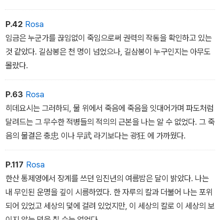
안 나는 나를 기소한 자와 탄핵한 자들이 누구였던가를 비로소 알게
되었다. 나는 정치에 아둔했으나 나의 아둔함이 부끄럽지는 않았다.
P.42
Rosa
임금은 누군가를 끊임없이 죽임으로써 권력의 작동을 확인하고 있는
것 같았다. 길삼봉은 천 명이 넘었으나, 길삼봉이 누구인지는 아무도
몰랐다.
P.63
Rosa
히데요시는 그러하되, 물 위에서 죽음에 죽음을 잇대어가며 파도처럼
달려드는 그 무수한 적병들의 적의의 근본을 나는 알 수 없었다. 그 죽
음의 물결은 충忠 이나 무武 라기보다는 광狂 에 가까웠다.
P.117
Rosa
한산 통제영에서 장계를 쓰던 임진년의 여름밤은 달이 밝았다. 나는
내 무인된 운명을 깊이 시름하였다. 한 자루의 칼과 더불어 나는 포위
되어 있었고 세상의 덫에 걸려 있었지만, 이 세상의 칼로 이 세상의 보
이지 않는 덫을 칠 수는 없었다.