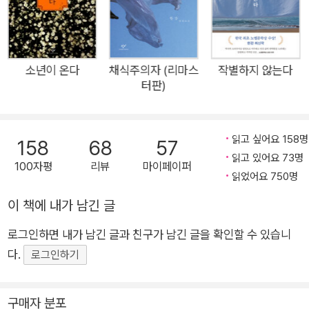
다. 연민은 쉽게 버려지지 않았다. 그해 겨울에 나는 자주 아팠다.
눈이 녹은 뒤 충남 아산 현충사, 이순신 장군의 사당에 여러 번 갔
었다. 거기에, 장군의 큰 칼이 걸려 있었다. 차가운 칼이었다. 혼
자서 하루 종일 장군의 칼을 들여다보다가 저물어서 돌아왔다. 사
소년이 온다
채식주의자 (리마스
작별하지 않는다
터판)
랑은 불가능에 대한 사랑일 뿐이라고, 그 칼은 나에게 말해주었
다. 영웅이 아닌 나는 쓸쓸해서 속으로 울었다. 이 가난한 글은 그
칼의 전언에 대한 나의 응답이다. 사랑이여 아득한 적이여, 너의
읽고 싶어요 158명
158
68
57
모든 생명의 함대는 바람 불고 물결 높은 날 내 마지막 바다 노량
읽고 있어요 73명
100자평
리뷰
마이페이퍼
으로 오라. 오라, 내 거기서 한줄기 일자진(一字陣)으로 적을 맞
읽었어요 750명
으리. _2001, 초판 ‘책머리에’에서 ★ 다시, 임진년, 또다시, 김훈
이 책에 내가 남긴 글
이다. 꼭 십일 년이 지났다. 『칼의 노래』라는 새로운 신화가 나타
난 지. 그리고 그 시간 안에서 우리는, 우리 시대의 에세이스트가
로그인하면 내가 남긴 글과 친구가 남긴 글을 확인할 수 있습니
아닌 ‘소설가’ 김훈을 만났다. 한 국가의 운명을 단신의 몸으로 보
다.
로그인하기
전한 당대의 영웅 이순신, 하지만 소설가 김훈은, 시대 속의 명장
‘이순신’만이 아니라, 한 인간 존재로서의 이순신을 그리면서 사
구매자 분포