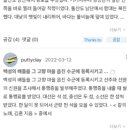
서 토끼나 산꿩이라도 잡히는 날 온 마을 사람들이 함께 먹는 국
끼니나 먹지 못한 끼니나, 지나간 끼니는 닥쳐올 끼니를 해결할
쪽을 바로 찔러 들어갈 작정이었다. 돌산도 남단에서 함대는 북진
수, 털이 드문드문한 돼지고기, 이름도 낯선 무징게국, 흰밥에 얹
수 없었다. 다가오는 끼니를 피할 수는 없었다. 끼니를 건너뛰어
했다. 대낮의 햇빛이 내리쬐어, 바다는 물비늘에 덮여 있었다. 다
어 먹는 흰 가자미 등등. 어쩌자고 백석은 음식 따위에 관심을 갖
앞당길 수도 없었고 옆으로 밀쳐낼 수도 없었다.네가 백성을 온전
시 쓰레기로 뒤덮일 바다 위에서 대낮의 물비늘은 바다를 뒤덮고
게 된 것일까? 그 답을 이 시에서 찾을 수도 있겠다.이것은 아득
히 지켰더라면, 어찌 백성이 너에게 총을 쏘았겠느냐?』
더보기
명멸했다. 저녁 밀물에 맞추어 적의 기지를 겨누는 함대는 빠르게
한 옛날 한가하고 즐겁든 세월로부터실 같은 봄비 속을 타는 듯한
공감 (
4
)
댓글 (0)
북진했다. 돌산도 남단에서 전 함대의 격군을 교대시켰다. 삼렬종
녀름볕 속을 지나서 들쿠레한 구시월 갈바람 속을 지나서대대로
대의 후미가 내 몸에서 너무 멀게 느껴졌다. 돌산도 남단에서 대
나며 죽으며 죽으며 나며 하는 이 마을 사람들의 으젓한 마음을
열을 오열종대로 바꾸어 후미를 당겼다. 나는 대열의 선두에서 나
지나서 텁텁한 꿈을 지나서지붕에 마당에 우물둔덩에 함박눈이
puttyclay
2022-03-12
메뉴
아갔다. - < 칼의 노래, 김훈 지음 > 중에서
푹푹 쌓이는 여늬 하로밤아배 앞에 그 어린 아들 앞에 아배 앞에
백성의 배들을 그 고향 마을 읍진 수군에 등록시키고 ...
는 왕사발에 아들 앞에는 새끼사발에 그득히 사리워 오는 것이다
백성의 배들을 그 고향 마을 읍진 수군에 등록시키고 선주와 선원
이것은 그 곰의 잔등에 업혀서 길여났다는 먼 옛적 큰마니가또 그
의 신원을 조사해서 통행증을 발부해주었다. 통행증을 내줄 때 쌀
집등색이 서서 자채기를 하면 산넘엣 마을까지 들렸다는 먼 옛적
로 통행료를 받았다. 대선은 석 섬, 중선은 두 섬, 소선은 한 섬씩
큰 아바지가 오는 것같이 오는 것이다아, 이 반가운 것은 무엇인
받았다. 한 달이 못 되어서 군량 천 석을 모을 수 있었다. - < 칼의
가이 희수무레하고 부드럽고 수수하고 슴슴한 것은 무엇인가―
노래, 김훈 지음 > 중에서
백석, ｢국수｣ 중.국수에는 ‘대대로 나며 죽으며 죽으며 나며 하는
이 마을 사람들’의 ‘으젓한 마음’이 담겨 있다. 이러한 국수를 먹
더보기