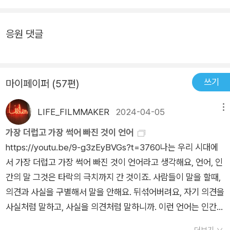
금 우리에게 이런 지도자가 있다면 우리 나라는 어떻게 운영이 될
부여하되, 소설 고유의 이순신 1인칭 서술을 일관되게 유지하여
지....변덕스러운 임금과 보샆려야 할 백성들, 함께 해야 할 군졸
전투 전후의 심사, 넷째 아들 면의 혈육의 죽음에도 숨죽여 울 수
응원 댓글
들, 그리고 가족.끝까지 자신의 업무를 충실히 마치고 이 세상을
밖에 없었던 심정과 한 여인과의 통정, 4백 년이라는 시간 속에서
떠날 때, 그 분은 가벼이 가셨으리라.자신의 몫을 다했으므로. 나
도 달라진 바 없는 한국 문화의 혼미한 정체성, 정치와 권력의 폭
중에 이 세상을 떠날 때 이분 처럼 가벼이 떠날 수 있도록 노력해
력성, 죽음에 대한 사유, 문(文)과 무(武)의 멀고 가까움과 한 나
보리라 결심해본다.
쓰기
마이페이퍼 (57편)
라의 생사를 책임진 지극히 인간적인 존재의 장군으로서의 고뇌
등을 드러내고 사회 안에서 개인이 가질 수 있는 삶의 태도에 대
LIFE_FILMMAKER
2024-04-05
메뉴
해 서술해 줍니다. 가장 기억에 남은 문장은 “내가 임금의 칼에
죽으면 적은 임금에게도 갈것이었고 내가 적의 칼에 죽어도 저은
가장 더럽 고 가장 썩어 빠진 것이 언어
임금에게도 갈 것이다. 적의 칼과 임금의 칼 사이에서 바다는 아
https://youtu.be/9-g3zEyBVGs?t=3760나는 우리 시대에
득히 넓었고 나는 몸 둘 곳 없었다.”이 말은 면사첩을 받던 날 명
서 가장 더럽고 가장 썩어 빠진 것이 언어라고 생각해요, 언어, 인
량에서 칼을 올려놓은 시렁아래에서 환도 두 자루를 보면서 이순
간의 말 그것은 타락의 극치까지 간 것이죠. 사람들이 말을 할때,
신이 하는 말입니다. 이처럼 이순신은 적군과의 대결뿐 아니라 임
의견과 사실을 구별해서 말을 안해요. 뒤섞어버려요, 자기 의견을
금 및 조정과의 대치 해야하는 고뇌와 시대적 상황을 세밀하게 묘
사실처럼 말하고, 사실을 의견처럼 말하니까. 이런 언어는 인간의
사한 점이 인상 깊었습니다. “나의 정치적 상징성과 나의 군사를
소통에 기여할 수가 없어요. 우리는 말을 하면 할수록 인간이 소
더보기