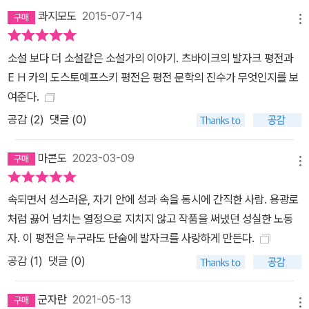
콰지모도
2015-07-14
메뉴
소설 보다 더 소설같은 소설가의 이야기. 츠바이크의 발자크 평전과
E H 카의 도스토예프스키 평전은 평전 문학의 진수가 무엇인지를 보
여준다.
공감 (
2
)
댓글 (0)
마콘도
2023-03-09
메뉴
속되면서 성스러운, 자기 안에 성과 속을 동시에 간직한 사람. 용광로
처럼 끓어 넘치는 열정으로 지치지 않고 작품을 써냈던 성실한 노동
자. 이 평전은 누구라도 단숨에 발자크를 사랑하게 만든다.
공감 (
1
)
댓글 (0)
군자란
2021-05-13
메뉴