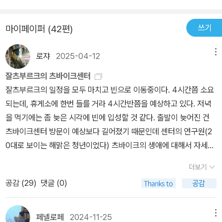
적인 의지력과 하루 16시간의 집필을 평생한 그의 꾸준함, 그리고 현
이크는 여러 인물들 중에서도 발자크에게 각별한 관심을 가져 최후의
레와 동생은 미워하고 애인이었던 마르곤 씨와의 관계에서 낳은 두
상을 파고들어 본질을 파악하는 능력, 인간이 담을 수 없는 상상력을
작품으로 상당한 규모의 <발자크 평전>을 쓰게 된다. 1939년 로맹
아이에게만 애정을 가졌다는데 참으로 어미 자격 없는 사람이다. ​ 만
쓰기
마이페이퍼 (42편)
가진 그의 모습에서 100분의 1, 아니 1000분의 1이라도 닮고 싶습니
롤랑에게 보낸 편지에서는 ‘30년 전부터 발자크를 읽고 또 읽고 있으
약 어릴 때 양친의 사랑을 듬뿍 받았더라면 그가 나이 많은 여인들에
다.발자크 평전입니다. 그렇기에 그에 대해 긴시간 생각하며, 경외감
며, 언제나 거듭 경탄하게 된다’(서문 중)라 고백한 바 있다. 그는 방
게서 애정을 갈구했던 것이나, 남들 눈을 찌푸리게 만들었던 생활패
로쟈
2025-04-12
메뉴
을 느낀 시간입니다. 그러나 발자크와 더불어 그의 생애를 이렇듯 폭
대한 양의 발자크 관련 자료를 토대로 책의 골격을 세워놓았으나 미
턴 같은 것들이 달라지지 않았을까? 발자크가 스물두 살에 만난 드
발적인 언어로 기술한 슈테판 츠바이크 또한 대단하단 생각뿐입니다.
완의 상태로 1942년 생을 마감한다. <츠바이크의 발자크 평전>은
잘츠부르크의 츠바이크센터
베르니 부인은 마흔 여섯이었다. 어쩌면 어린시절 내내 냉담했던 어
발자크의 인생을 글 속에서 오롯이 만끽할 수 있습니다. 그의 열정적
츠바이크 사후 3년 동료인 리하르트 프리덴탈이 정밀한 검토보완을
잘츠부르크의 일정을 모두 마치고 빈으로 이동중이다. 4시간쯤 소요
머니를 대신할 사람으로 선택했는지도 모르겠다.'마흔 살의 여자는 당
인생만큼이나 글의 전개에서 뿜어져 나오는 열정 또한 대단합니다.
거쳐 발간한 작품이다. 유럽 3대 전기작가로 불리는 츠바이크는 1
되는데, 휴게소에 한번 들를 거라 4시간반쯤을 예상하고 있다. 저녁
신을 위해 무슨 일이든 할 것이다. 스무 살 여자는 아무 일도 안 한
개인적인 생각입니다만, 러시아의 대문호 도스코예프스키의 일화와
881년 오스트리아 빈에서 태어났다. 당시 유럽에서 가장 유명한 장
을 먹기에는 좀 늦은 시각에 빈에 입성할 것 같다. 출발이 늦어진 건
다.'(127쪽)​-그녀는 내게 어머니, 여자친구, 가족, 동반자, 충고자였
더불어 이 책을 보면 즐거움이 배가 될 듯합니다. 또한 글 중 폴발레리
서가였으며 제네바 국제연맹 지적협력위원회가 공인한 ‘세계에서 가
츠바이크센터 방문이 예상보다 길어졌기 때문인데 센터의 연구원(2
다. 그녀는 나를 작가로 만들었고, 젊은 나를 위로해주었으며, 내게 취
에 관한 한줄이 나와 상당히 반가웠습니다.2009/01/16 - [독서 흔
장 많이 번역소개된 작가’(<어제의 세계>(지식공작소, 2014))였다.
0대로 보이는 해맑은 청년이었다) 츠바이크의 생애에 대해서 자세하
향을 마련해주었고, 누이처럼 함께 울고 웃었다. 그녀는 언제나 고통
적] - 돈을 위해 펜을 들다폭발적인 열정의 소유자, 발자크의 인간희
그는 <로맹롤랑-인간과 작품>(1921), <조각가 프랑 마즈렐>(192
게 소개해주었다. 순차통역으로 진행했기에 시간이 많이 소요된 것.
을 진정시켜주는 선량한 꿈처럼 나타났다……. 그녀가 없었다면 나는
곡을 언젠가 읽을 날이 오길 바라는 맘으로 서평을 마무리합니다. 곧
더보기
3), <마리 앙투와네트>(1932), <메리 스튜어트>(1935) 등의 전기
무질박물관이 연구센터를 겸하고 있는 것과 마찬가지로 츠바이크센
분명히 죽었을 것이다. (124쪽) ​-특히 누구보다 좋은 친구인 쥘마 카
제 손에 고리오 영감이 들려져 있길 기대합니다.
공감 (
29
)
댓글 (0)
작품을 비롯하여 희곡 <예레미아>(1917), 소설 <체스이야기>(194
터는 작가박물관을 겸하고 있었다. 잘츠부르크에 츠바이크센터가 들
로는 몇 번이고 그에게 차라리 금장식이 달린 펜 깎는 칼과 보석이 박
1)를 남겼다. 거장들이 지닌 창조의 비밀을 파악하기 위해 30~40년
어선 배경은 앞서 적었는데 사실 츠바이크의 저택이 센터가 된 건 아
힌 산책용 지팡이 따위 몇 가지를 포기하고, 그렇게 지나치게 성급한
간 4천가지가 넘는 필적을 수집하기도 했다. 츠바이크는 자서전인 <
니다(막연히 그런 줄로 알았다). 츠바이크가 살던 집은 현재 개인 소
페넬로페
2024-11-25
메뉴
생산으로 골수를 손상시키지 말라고 충고하곤 했다. (403쪽)​-일에