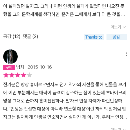
롬웰>을 발표했지만 그의 첫 창작 시도는 재앙으로 귀결됐다. 그렇다
이 실패였던 발자크. 그러나 이런 인생의 실패가 없었다면 나오진 못
고 선천적 낙관주의와 성공에 대한 뜨거운 열정을 지닌 남자가 포기
했을 그의 문학세계를 생각하면 '운명은 그에게서 보다 더 큰 것을 원
할 리가 만무했다. 어떤 장애도 없이 계속해서 글을 생산하기 위해
했'다는 츠바이크의 말이 맞는 듯 하다. 발자크의 후각은 언제나 옳았
더보기
발자크는 돈 많은 과부과의 결혼을 갈구했다. 평소 계산에는 서툴렀
다. 그러나 이 후각은 언제나 예술가로서의 그에게만 호의적이었고,
지만, 이런 방면에서는 빠삭한 남자가 바로 발자크였다. 그의 소설에
공감 (
12
)
댓글 (2)
자신의 영역을 넘어서려고만 하면 언제나 그를 잘못 인도하였다. 발
나 나올 법한 이야기를 실천에 이루기 위해 발자크는 그야말로 수단
자크가 자신의 환상을 작업으로 바꾸면 그 환상은 그에게 수십만금과
과 방법을 가리지 않았다. 아니 어쩌면 자신이 직접 체험하지 않은 것
그밖에도 불멸의 작품을 만들어주었다. 그러나 그가 환상을 돈으로
메뉴
은 글로 쓰지 않는다는 어떤 작가처럼, 자신의 체험을 소재로 삼았던
바꾸려고만 하면 빚만 쌓이고, 그 결과 수십 배, 수백 배의 노동이 대
넙치
2015-10-16
건 아닐지 의심이 들기도 한다. 결국 그의 첫사랑은 드 베르니 부인
가로 돌아왔다.(p.482) '기묘한 귀족 숭배병'을 앓았던 발자크. '귀족
이라는 자신의 어머니 뻘의 여성이었다. 위대한 시인이 되길 원하는
증서 한 장을 얻기 위해서라면 자기 영혼이라도 팔았을' 이런 속물적
전기문은 항상 흥미로우면서도 전기 작가의 시선을 통해 인물을 보기
이 남자는 성공의 사다리를 타기 위해 뻔뻔함으로 무장한 그야말로
이고 어리석은 그가 싫어지기는 커녕 더욱 애정이 가고 그의 모든 작
에 어떤 부분에서는 매력이 급격히 감소하는 점이 있는데 츠바이크의
속물 그 자체였다. 발자크는 평생 동안, 자신을 보살필 수 있는 재력과
품을 읽고 싶은건 어떤 마음일까? 츠바이크가 이런 나의 마음에 분명
명성 그대로 끝까지 흥미진진하다. 발자크 인생 자체가 파란만장하
넉넉한 여유를 지닌 귀부인들과의 결혼을 꿈꾸었다. 미래의 배우자가
하게 답을 준다. '그는 적대감을 갖기에는 너무나 위대하였다.'(p.19
다. '인생은 건설한 대상이 아니라 연소할 대상'이란 까뮈의 말처럼 발
지닌 재력이 자신의 멈추지 않는 창작의 바탕이 될 거라고 굳게 믿었
7) 츠바이크는 발자크가 진지한 예술가로 발전하는 과정을 발자크 생
자크는 철처하게 인생을 연소하면서 살다간 게 아닌가. 우리는 인생
던 게 아니었을까. 청춘 시절의 발자크는 돈이 필요했다. 그랬기 때
애의 굵직한 사건들을 통해 예리하면서도 때로는 우스꽝스럽지만 발
을 주로 건설만하다 어쩡쩡하게 건설도 못하고 불사르지도 못한 아주
문에 그는 자신에게 쏟아지는 모든 종류의 글쓰기 의뢰를 거절할 수
자크의 팬으로서 따뜻하게 그려낸다. 한 번만 읽기에는 너무나 잘 쓴
더보기