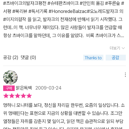
든 인간은 제대로 관찰되고, 그 비밀까지 탐색된다. 그들이 서로 맞서
#츠바이크의발자크평전 #슈테판츠바이크 #안인희 옮김 #푸른숲 #
덧. 빵 터진 말이 있다. '마흔 살의 여자는 당신을 위해 무슨 일이든
다. 까마귀 깃털 펜과 소탈한 잉크 병 그리고 두툼한 종이 뭉치를 무장
기를 전혀 건드리지 않았다. 간혹 페이지들이나 삽입문들이 빠져 있
도록 그대로 놓아두기만 하면 된다. 세계는 계속 뒤섞이고 악은 악하
서평 #북리뷰 #독서기록 #HonoredeBalzac#오노레드발자크 의
할 것이다. 스무 살 여자는 아무 일도 안 한다.'(127) 발자크는 어릴
한 발자크는 오밤중에 깨어나 동이 틀 때까지 글쓰기를 전념했다. 일
는 경우에는 예전의 판본들이나 그가 남긴 작업부분에서 찾아서 보충
고, 선은 선하고, 비겁함, 간계, 비열함 등을 전혀 도덕적인 강조 없이
#미지의걸작 을 읽고, 발자크의 천재성에 반해서 읽기 시작했다. 그
때도 연상 여인만을 뒤쫒아다녔다고.
단 발자크가 글을 쓰기 시작하면 아무 것도 그의 글쓰기에 대한 열정
했다. 거친 구상으로만 남아 있는 마지막 장들은 내가 고쳐 썼다. 그밖
힘 그대로 받아들이면 된다. 밀도가 전부다.그것을 내면에 지니고 그
런데..이 책. 너무너무 재미있다. 많은 사람들이 발자크를 언급할 때
을 막을 수가 없었다. 그동안 그가 체험한 숱한 연애의 실패(그는 추
에도 나는 앞에 언급한 별책과 쪽지와 메모들에 들어 있는 광범위한
것을 인식할 줄 아는 사람이 곧 작가다.(307) 발자크에게 있어서 바
항상 츠바이크를 말하던데, 그 이유를 알았다. 비록 츠바이크가 스스
한 얼굴의 뚱보였다고 한다), 가족들의 냉대 그리고 채무자들에게 시
자료들을 이용하였다. 그리고 츠바이크가 인용한 발자크 판본들에서
라보는 것은 곧 꿰뚫는 것이며, 배우지 않고도 알고, 마법을 통해 알게
로의 삶을 마감할 때, 이 평전을 완벽하게 완성하지 못했지만 글자 그
달리는 간난신고는 발자크 글쓰기의 원천이었다. 쇠는 두들겨 맞을수
도움을 구했다.' (686쪽)이 작품은 광범위하게 구상되었고, 그는 때
더보기
된다는 사실(457) 투철한 리얼리즘의 정신이 그의 작품 속 인물들에
대로 완벽하다. 친구 리하르트 프리덴탈은 그저 정리만 해서 출판했
록 단단해진다고 했던가. 보통의 유리 멘탈이었다면 벌써 가루가 되
때로 두 권짜리 책이 될 것이라고 말하곤 했다. 그러나 발자크의 ≪인
게 그 시대를 숨쉬어서 독자들에게 날숨을 들려주는 이야기들이 그의
공감 (
2
)
댓글 (0)
다고. 물론 정리도 쉽지는 않았겠지만. 발자크의 생애가 워낙 드라마
었겠지만 발자크는 이런 고통의 시간 동안, 자신의 대표작들을 다수
간희극≫작업과 마찬가지 사태가 벌어졌다. 이 작업은 끝을 보지 못
작품 속에 살아있다. 인정받지 못하는 상황에서도, 개별적인 인물들
틱해서 자료도 워낙 많고, 츠바이크가 그 많은 자료를 다 모으고 다 읽
창조해냈다. 놀랍지 않은가. 혁명과 전쟁, 왕정복고 그리고 산업화
한 것이다. 발자크의 작품과 기록에서 그의 침착하지 못한 어떤 요소
을 여러 작품에 되풀이하여 등장시키고,인물 유형들이 이렇게 여러
고 정리해 놓은 과정이 놀랍고 또 놀랍다. 발자크의 생애를 연대순으
과정에서 펼쳐지는 인간 드라마는 발자크의 위대한 업적인 <인간희
메뉴
가 평전(評傳) 쪽으로도 전염되었던 것 같다.683쪽 좋아하면 닮는
작품에 돌아다니게 함으로써 모든 계층과 직업과 사상과 감정과 맥락
로 정리한 것 같으면서도 주제별로 나뉘어져있어서 (발자크의 생애
극>의 좋은 소재가 되었다. 아니 인간 그 자체가 발자크에게는 마르
다더니 이런 것까지 닮을 줄이야. 아무튼 츠바이크가 죽은 뒤 친구인
맑은독백
2009-03-24
들을 포괄하는 복잡한 문학적 시대사를 쓴다는 결실 풍부한 착상.(18
자체가 변화무쌍해서 그런지) 읽기 편하고 무엇보다도 너무나 재미있
지 않는 무궁무진한 그런 소재였다. 청년 시절, 숱한 저질문학 글쓰기
리하르트는 성실하게 일을 해주었고 그 결과 우리는 훌륭한 작품을
4) 파헤칠 줄만 알면 현실은 끝도 없는 광산이고, 모든 인간은 <인간
다. 신은 역시 공평한 것이, 한 사람에게 모든 것을 주지 않는다. 천재
로 강철처럼 단련된 발자크는 이제 드디어 진정한 시대정신을 담은
볼 수 있게 되었으니 리하르트에게 감사를 전한다. 그가 아니었더라
멍하니 모니터를 보다, 정신을 차리길 한두번, 요즘의 일상입니다. 소
희극>의 배우가 된다.(308)그래서 개별적 인간들은 전형적인 유형
발자크는 문학에 몰입할 때 그에 상응하는 결과물이 나왔고, 그 천재
걸작들을 생산하기 시작했다. 날림으로 공장처럼 글을 찍어내던 이
면 츠바이크의 평전 중 최고라고 평한다는 이 책을 놓쳤을 게 아닌가.
위 멍때린다는 표현으로 지금의 상황을 대변할 수 있습니다. 조그만
으로 묘사되는 것이다.(310) 인간 본성의 무한한 다양성을 예술가는
적인 머리로 돈을 벌려고 할 때는 아이디어는 좋았지만 결과는 안 좋
가, 극적 탈바꿈을 통해 그 누구보다 완벽한 작품에 대한 강렬한 집착
(이래서 친구를 잘 사귀어야 한다.)​​ 츠바이크에 대한 리하르트의 애정
열정들은 자취를 감춘지 몇 일이고, 읽던 책은 습관적으로 읽되 부담
관찰하기만 하면 된다.우연이 세계에서 가장 위대한 소설가.창조적이
았다. 아니, 시대를 너무 앞서갔다고 할까. 그렇게나 속물적인 사람이
을 보여주었다. 발자크는 자전적 소설 <루이 랑베르>로 드디어 작
도 그렇지만 발자크에 대한 츠바이크의 애정도 대단하다. 이런 애정