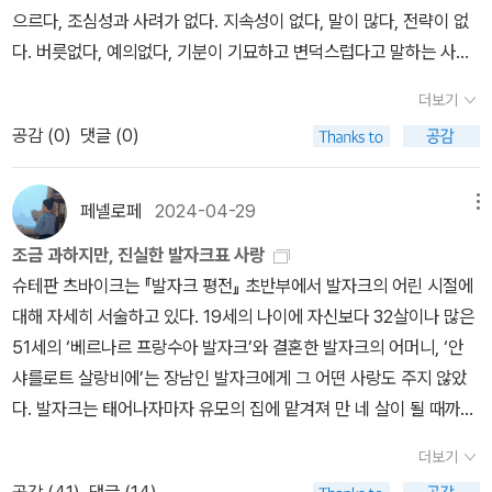
으로 살기 위해 돈이 필요했다. 돈이 충분해 안정적인 생활을 유지해
를’(p.74) 간절히 바랐던 발자크의 창작열을 ‘갈레 선(船)의 노
라‘라고 불렀다. ‘어제의 세계‘를 떠나 ‘미래의 나라‘로 온 셈. 그렇지
으르다, 조심성과 사려가 없다. 지속성이 없다, 말이 많다, 전략이 없
려올리곤 했지만, 언제나 다시 아래로 굴러떨어졌다. 생애 최초의 이
야만 좋은 글을 쓸 수 있었기 때문이다. 발자크는 필명으로 그 당시 유
예’(p.89)에 비유한다. 발자크는 자유롭기 위해 부모에게 도움을 요
만 전쟁이 장기회되고 심한 우울증에 시달리던 츠바이크는 1942년
다. 버릇없다, 예의없다, 기분이 기묘하고 변덕스럽다고 말하는 사람
잘못은 그를 언제까지나 채무자로 남도록 운명지었다. (152쪽)​-그는
행하던 여러 소재의 대중소설을 엄청나게 써 댔다. 소설 공장처럼 찍
청할 수 없고 빈궁한 형편을 지속할 수도 없는 상황에서 ‘다른 사람을
2월 아내와 동반자살의 길을 선택한다. 오스트리아 빈의 부유한 유대
은, 나를 보고 가정적이다, 겸손하고 용감하다, 끈질기다, 힘차다, 두
돈을 버는 법과 잃는 법, 소송을 거는 법과 경력을 쌓는 법, 낭비하는
어낸 그의 소설은 인기가 있었고, 발자크는 돈을 벌기 시작했다. 발자
더보기
위해 남몰래 글을 끄적거리는 노예’(p.88)가 되기를 자처하며 쉼없
한 집안의 차남으로 태어나 당대의 베스트셀러 작가로 인기를 누렸던
려움이 없다, 근면하다, 말이 없다. 지극히 섬세하고 예의바르다, 언제
법과 절약하는 법, 다른 사람을 속이는 법과 자신을 속이는 법을 알았
크는 그 후 출판업, 인쇄업, 활자 주조업 등 사업에 손을 댔고, 손대는
이 글을 썼다. ‘어떤 장르, 어떤 주문, 어떤 공저(共著)도 상관하지
공감 (
0
)
댓글 (0)
츠바이크의 마지막이 머나먼 나라 브라질에서의 자살일 것이라고 누
나 즐거워한다고 말하는 사람과 똑같이 올바르다. 마찬가지로 내가
다.'(154쪽)​-운명은 그의 안에 있는 정치가가 자신의 재능을 장관실
족족 실패했다. 30세가 되었을 때, 그에게는 6만 프랑의 빚이 있었
않’(p.93)고 기계처럼 써내려가는 모습을 확인할 수 있다. 글과 자
가 예상할 수 있었을까.짐작에 츠바이크는 국내에서 가장 많이 읽히
겁쟁이라거나 참된 영웅이라고, 영리한 친구라거나 바보라고, 재능이
에 팔아넘길 가능성을 차단하였고, 사업가 발자크가 투자를 통해서
고, 발자크는 신이 그에게 주신 능력인 글을 써야만 빚을 갚을 수 있었
유에 대한 갈망이 ‘가족의 노예상태에서 해방시켜줄 수 있는 어떤 여
는 오스트리아 작가다(오스트리아 작가라기보다는 독어 작가로, 아니
아주 뛰어나다거나 멍청하다고 주장할 수 있을 것이다. 나는 그 어떤
꿈꾸던 재산을 얻을 기회를 거절하였으며, 그가 추구하던 부유한 과
페넬로페
2024-04-29
메뉴
다. 만약 빚이 없었다면 발자크는 이렇게 많은 작품을 남기지 않을 수
자하고도 결합할 각오’(p.105)를 실현시켜 나가는 과정 또한 흥미롭
면 그냥 ‘츠바이크‘로 읽히는 듯싶지만). 작가로서 츠바이크의 성취는
말에도 놀라지 않는다. 나라는 사람은 단지 상황이 가지고 노는 하나
부들이 그에게로 갈 길을 모두 가로막았다. 운명은 초기에 그가 가졌
도 있었다. 자신의 본명으로 출간한 첫 소설인 『올빼미 당원』과 『결혼
조금 과하지만, 진실한 발자크표 사랑
다. 어린 시절 어머니에게서 얻지 못한 ‘거친 내면을 섬세하게 만들어
무엇인가? 작가 평전(그는 세계 3대 전기작가다. 나머지 두명이 누구
의 도구일 뿐이라고 여기기로 결심하였으니까. (199)- P199기묘하
던 언론계에 대한 정열을 모든 신문잡지에 대한 혐오감과 구토로 바
생리학』이 성공했고 죽을 때까지 빚과 함께 20년 동안 엄청난 양의
슈테판 츠바이크는 『발자크 평전』 초반부에서 발자크의 어린 시절에
주고 매끄럽게 해줄 손길’(p.114)을 가진 연상의 여인 베르니 부인,
인지 모른다는 게 함정이지만)과 몇몇 인상적인 중편소설을 떠올리게
게도 그는 자신의 업적에서 더 높은 세계를 보지 않고 지금까지 자신
꾸어버렸다. 그를 되쫓아보내 책상 앞에 붙잡아두기 위해서였다. 이
글을 썼다. 1799년에 태어나 1850년에 사망한 발자크 인생 전반에
대해 자세히 서술하고 있다. 19세의 나이에 자신보다 32살이나 많은
‘헌신과 정직성의 능력’(p.208)을 갖춘 쥘마 카로, ‘생애의 중심점이
되지만, 그에 더해서 자서전 <어제의 세계>를 빼놓을 수 없다. 나는
을 배제하였던 세속적인 영역에서만 그것을 찾으려 하였다. 이성으로
책상에서부터 그의 천재성은 의회, 증권거래소, 우아한 소비생활의
는 격변한 프랑스의 역사가 있다. 발자크는 자신의 소설에 19세기 프
51세의 ‘베르나르 프랑수아 발자크’와 결혼한 발자크의 어머니, ‘안
자 진정한 심장’(p.222)이 되는 한스카 부인, 경제적 자유를 기대하
전기와 소설, 자서전이라는 세 장르가 츠바이크의 장르이고 그의 성
는 그를 이해할 수 없다. 알 수 없는 어떤 모순이 여기 나타난다. 이 영
좁다란 영역이 아니라 전세계를 지배할 수 있게 되었다. (183쪽)​-아
랑스 사회의 전반적인 것을 그대로 담아 <인간극>이라는 거대한 구
샤를로트 살랑비에’는 장남인 발자크에게 그 어떤 사랑도 주지 않았
며 만났던 여러 귀족 부인은 발자크의 인생에 빠짐없이 등장하는 동
취는 이 세 장르에 고르게 배분돼 있다고 생각한다. 비록 생전의 그의
역으로 ‘올라서기‘ 위해서 그는 일생 동안 자신을 낮추어야 했다. 사치
직 쓰이지도 않은 소설들이 언제나 미리 팔리고 저당에 잡혀 있었다.
조물을 만들었다. 여기에는 90여 편의 소설이 들어 있고 등장인물이
다. 발자크는 태어나자마자 유모의 집에 맡겨져 만 네 살이 될 때까지
반자였다. 삶의 중심축이 창작에 있었다면 이를 굴러가게 할 보조바
인기와 대중성이 시기와 의혹의 대상이 되기도 했다지만 그 인기와
스럽게 살기 위해서 자신을 노동의 사슬에 얽어매야 했고, 우아한 모
(248쪽)​-글을 쓰는 손인 오른손이 끈질기게 되취된 듯이 빠른 속도
2천 5백 명 정도이다. 그 중 500명은 <인물재등장기법>에 의해 여
살았다. 그 뒤에 다른 집에 하숙을 했고 일주일에 한 번만 부모가 있는
퀴는 여인들이었던 것으로 보인다. “발자크는 쓰고 또 쓰고 또 쓴다.
대중성이 지금까지도 이어지면서 오랜 생명력을 유지하고 있다는 점
습을 연출하기 위해서 스스로를 우스꽝스럽게 만들었다. 그러면서 모
로 일한 것을, 낭비하는 손인 왼손이 마구잡이로 없애버렸다. (391
더보기
러 다른 소설에 계속 나온다. 이 인물을 발견하는 것도 발자크 소설을
집에 올 수 있었다. 일곱 살이 되어 방돔의 오라트리오 수도회가 운영
휴식 없이 중단 없이. 그의 상상력은 한 번 불붙으면 한없이 불붙어 타
은 평가할 만하다. <발자크 평전>과 유일한 장편소설 <초조한 마음
르는 사이에 자신이 백 번이나 묘사한 법칙이 맞는다는 것을 입증해
쪽)​-발자크가 자신의 환상을 작업으로 바꾸면 그 환상은 그에게 수십
공감 (
41
)
댓글 (14)