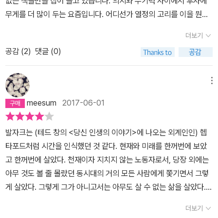
없는 책들만을 집어 들고 있습니다. 의지와 무기력 사이에서 후자에
기 위해서 인간은 우연을 탐구하기만 하면 된다. 프랑스 사회 자체가
그렇게나 대단한 작품을 그 짧은 생애 동안 100여권 써 낼 수 있다니.
가로서 인정받기 시작했다. 괴테가 <파우스트>는 쓰는데 60년이 걸
이 없었더라면 이렇게 근사한 평전은 아마도 나오지 못했으리라. 이
무게를 더 많이 두는 요즘입니다. 어디선가 열정의 고리를 이을 뭔가
역사 서술가이고 나는 단지 그 서기일 뿐.미덕과 악덕의 목록을 만들
얼마나 에너제틱하고 창의적인지. 모차르트가 작곡할 때 그저 머리에
렸다면, 발자크는 이 걸작을 단 6주 만에 쓰는 괴력을 과시했다. 물론
책 전체가 그를 위한 찬가이나 (물론 비뚤어진 애정을 과시하지는 않
가 필요했습니다. 딱히 잘하는 것도 즐겨하는 것도 많지 않기에 어쩔
고 사회의 가장 중요한 사건들을 고르고, 수많은 동일한 종류의 성격
서 들리는 곡을 악보로 옮긴 것이라던 말이 바로 발자크에게도 통한
<루이 랑베르> 역시 출판업자들의 등쌀에 못이겨 후반이 만족스럽지
더보기
는다. 잘못도, 아쉬움도 빠지지 않았다.)두드러지는 몇 가지를 꼽아보
수 없이 책에서 돌파구를 찾으려 합니다.슈테판 츠바이크의 발자크
들을 통합시켜 유형을 만들어냄으로써 그 많은 역사가들이 잊었던 풍
다. 발자크의 천박하고 낭비적인 취향은 고스란히 그의 작품 속에서
못하다는 평이다. 드디어 작가로서 완숙기에 접어든 발자크는 <샤베
자면,-돈을 벌기 위해 그는 소설공장을 가동시켜 자신의 이름과 야망
공감 (
2
)
댓글 (0)
평전을 읽었습니다.발자크의 인생 만큼이나 열정적으로 한 호흡에 긴
속사를 쓴 것.(561)이것이 150년이 지난 오늘날도 발자크의 이름을
살아난다. 소설 속에서 묘사된 인테리어는 상상이 아니고, 자신의 방
르 대령>과 <외제니 그랑데>에서 절정의 기량을 펼친다. 바로 이
을 팔았다. 주문하는 대로 생산하는 글들은 저질이었다. '이 모든 일이
글을 읽었습니다. 읽는 와중에 스스로 속도를 못이겨 짐짓 정신 차리
남기게 된 힘이다. 발자크의 평전은 그를 위인으로 그리기보다는, 그
을 묘사한 것이었다! 그가 보고 생각하고 느낀 것은 그대로 우리 인간
때, 발자크에게 “모르는 여인”이 등장한다. 지금으로 말하자면 팬레
오로지 자신감의 결핍에서 나온 것이라는 것, 자신의 내적인 소명을
기 몇번 했습니다. 발자크가 쓴 책 한권 읽지 않고서 발자크 평전을 읽
의 삶의 굴곡을 묘사하는 데 힘을 쓴다는 느낌이다. 파국의 상황에서
메뉴
의 모습 그대로를 묘사한 것이다. 계속 키득대며 읽었다. 불쌍한 발자
터를 통해 우크라이나에 사는 공작부인이 등장한 것이다. 훗날 에벨
전혀 짐작도 못한 데서 나온 것이라는 사실을 생각하면 가슴이 떨린
는 다는 것이 우습기도 합니다. 그러나 마음이 허할 때 전기나 평전을
혼란을 느끼고 절망상황에서 창조하기는 불가능한데, 발자크라는 특
크. 발자크를 알고 싶으면 ‘츠바이크의 발자크 평전‘을 읽으라. 무조
리나 폰 한스카 부인으로 알려진 이 인물은 속물덩어리 인간 발자크
meesum
2017-06-01
다. (96쪽) ​-뒷계단 문학의 뻔뻔스러움, 전혀 있을 법하지 않음, 심각
읽으며, 새로운 열정의 고리를 찾는 경우가 가끔있습니다.세상과 단
이한 현상에서는 모든 논리적 결론이 빗나간다.그가 살고 있는 두 세
건. 자기 앞에 놓인 거의 30년 세월 동안 그는 단 한 해도, 한 달도, 한
의 욕망, 그러니까 백만장자 귀족 부인이라는 타이틀을 모두 충족시
한 감상주의는 발자크 소설에서 완전히 떨어져나가지 않았다. 무엇보
절된 공간, 스스로 만든 공간에서 무한한 사실성을 토해낸 그의 천재
계, 현실과 상상 세계는 그의 내부에서 공기가 통하지 않도록 서로 차
주도, 단 하루도 게으름을 부려서는 안된다. ..쾌락이나 안락을 위한
킬 수 있는 그런 존재였다. 얼굴도 보지 못한 채, 고작 서너번의 서신
발자크는 (테드 창의 <당신 인생의 이야기>에 나오는 외계인인) 헵
다도 문필업 공장 시대에 버릇이 된 저 유동성, 날조, 유들유들함은 그
적 필력에 읽는 내내 경외감을 느꼈습니다. 지독히도 스스로를 몰아
단되어 있었다.(281) 그의 자신감은 역시 대작가임을 증명한다.사회
여지는 없다. .. 발자크는 그러한 작업이 요구하는 체념이라는 대가를
으로 망상가이자 금사빠인 발자크는 한스카 부인에게 사랑을 느끼기
타포드처럼 시간을 인식했던 것 같다. 현재와 미래를 한꺼번에 보았
의 문체에 치명적인 것으로 남았다. (96쪽) 그리고 그 결과는 이렇게
부쳐 극한의 시공간에서 창조력을 빛낸 작가는 지금의 내 모습과 비
의 역사와 비판, 사회적 악의 분석과 사회적 원칙의 언급을 포함하는
알고 있었다. 그는 자신의 두뇌, 잠, 힘, 전생명을 바쳐야 하리라는 사
시작했다. 낭만주의 사조와 역사소설이 판을 치던 19세기, 독자들은
고 한꺼번에 살았다. 천재이자 지치지 않는 노동자로서, 당장 외에는
도 나타났다. '어떻게 해서라도 식품창고로 뚫고 들어가려고 애쓰는
교되어 스스로 자괴감에 빠져들기 충분합니다.<<인간희극>>이라는
이 엄청난 계획은 내 작품에 지금 주어진 <인간 희극>이라는 제목을
실을 알고 있었다. p316
흥미진진한 이야기를 생산해내는 작가가 소설의 주인공 같은 이야기
아무 것도 볼 줄 몰랐던 동시대의 거의 모든 사람에게 쫓기면서 그렇
굶주린 들쥐의 식품창고의 유혹적인 향기가 자신의 내장 속까지 타들
전대 미문의 소설을 20여년간에 엮은 발자크는 아마 이전에도 이후
주기에 무리가 없다고 생각된다.이 제목이 주제넘은 것인가? 그것은
의 주인공이길 바랐던 모양이다. 이런 마당에 발자크는 소설보다 더
게 살았다. 그렇게 그가 아니고서는 아무도 살 수 없는 삶을 살았다.
어오는 것을 느꼈다. 극단적인 노력도 그를 단 한 걸음도 앞으로 나가
로도 나오기 힘들지 않을까합니다. 40여일 만에 썼다는 '고리오 영
정당한 것인가?전집이 완결되고 나면 여론이 그것을 판정할 일이다.
소설 같은 스캔들의 주인공으로 부상했다. 어떤 면에서 발자크는 독
그가 아닌 어느 누구도 받아들일 수 없는 삶이기도 하였을 것이다. 그
게 해주지 않았다.' (103쪽)​-진짜 발자크는 20년 동안 수많은 희곡,
감', 말미에 휘갈겨 쓴 '사촌베트', '사촌 퐁스', '농부들', '시골의사', 6
(563) 자신의 꿈을 오직 책에서만 만들어낼 수 있을 뿐,현실에서는
더보기
자들의 기대에 부응했다고나 할까. ===================
와 동시대에 살지 않는다는 것이 얼마나 다행인지 모르겠다. 동시대
단편소설, 기고문들 말고도 거의 모두 극히 중요한 74개의 소설들을