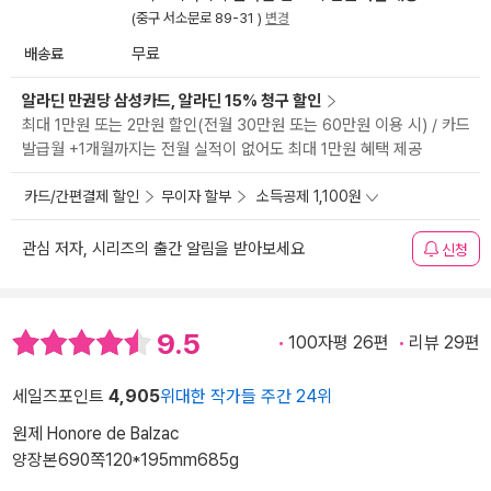
(중구 서소문로 89-31 )
변경
배송료
무료
알라딘 만권당 삼성카드, 알라딘 15% 청구 할인
최대 1만원 또는 2만원 할인(전월 30만원 또는 60만원 이용 시) / 카드
발급월 +1개월까지는 전월 실적이 없어도 최대 1만원 혜택 제공
카드/간편결제 할인
무이자 할부
소득공제 1,100원
관심 저자, 시리즈의 출간 알림을 받아보세요
신청
9.5
100자평 26편
리뷰 29편
세일즈포인트
4,905
위대한 작가들 주간 24위
원제 Honore de Balzac
양장본
690쪽
120*195mm
685g