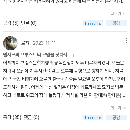
‘발자크’라는 인물 자체에 더 집중했다. ‘오노레 드 발자크’는 발자크
책을 읽어나가는 커뮤니티가 있다고 하는데 나는 뭐든지 혼자 하기를
살아도 끝까지 고쳐지지 않는 사투리 같은 것이 아닐까 생각되기도
든 평전 작품들 중에서 양으로나 질로나 가장 큰 공을 들인 작품이라
다. 이 하숙이 위치한 뇌브생트주느비에브가의 모습은 에밀 졸라의
작업도구인 커피 포트를 어디든 가지고 다녔다. 그는 그 누구에게도
(물론 누가 강요해서가 아니라 스스로 깨달을 때). 그런 면에서 이 책
작품의 주요 무대인 파리에서 시작해 발자크의 역사관, 정치관, 과학,
좋아하는 사람이라 나 혼자 독파 프로젝트를 진행해보기로 했다.이번
했다. 특히 인용한 안인희 번역자의 글에 계속 발목이 잡혀 발자크 소
평가되는 <발자크 평전>. 발자크라는 작가를 보다 자세히 알고 싶은
『목로주점』과 도스토예프스키의 『죄와 벌』을 떠올리게 한다. 가난이
커피 만드는 일을 맡기지 않았다. 이것은 누구도 이 검은 독성 물질을
더보기
의 제목에 동의하는데, 어떤 이야기가 펼쳐질지 기대. 마사 누스바움,
돈, 법, 철학 연구를 통해 발자크의 주요 작품을 소개하고 파헤친다.
달 테마는 '슈테판 츠바이크 읽기'다. 이 작가의 책을 두 권 사놨는데
설의 본질이나 위대함을 그대로 받아들이지 못하는 건 아닌지 걱정이
이들에게는 풍부한 기록물이 될 것이다.
배어있는 곳이다. 그들이 사는 방에서는 “언어 속에는 명칭이 없는 냄
그토록 채찍질하는 강도로 준비해주지 않을 것이기 때문이었다. (24
공감 (
5
)
댓글 (0)
<혐오와 수치심>그래서 이것도 샀다......... 필리프 데캉 외, <마니에
오스카 와일드가 ‘우리가 알다시피, 19세기는 대부분 발자크의 발명
아직 읽지 못했기에 이 기회에 사놨던 책도 읽고 안 산 책도 찾아서 읽
다. 사랑하는 연인이 한 번씩 보이는 우울한 표정이나 딴 생각, 침묵
새”가 난다. 그것은 “고리타분한 냄새, 곰팡이 냄새, 기름 썩는 냄새
4쪽)​-오랜 심장병. 그것은 밤의 작업과 커피의 사용 혹은 남용을 통
르 드 부아르 13호- 언어는 권력이다>오랜만에 마니에르 드 부아르
품이다’라고 말했듯이 19세기 프랑스에 대해 모르고는 발자크를 읽
어보려고 한다.1. 『어제의 세계』 이 책은 왜 이렇게 진도가 안 나가는
에 여자는 그 이유가 궁금하고 그의 사랑을 의심할 수밖에 없다. 이 소
(을유출판사 p.7~8)”이다. 작가는 시각 청각 촉각 등 감각을 사용하
해서 더욱 악화되었다. 그는 자연적인 인간이 가지는 잠의 욕구를 이
구매. <언어는 권력이다> 이 제호를 보고 사지 않을 수가 없구나. “고
을 수가 없다. 그런 면에서 이 책은 발자크 읽기를 위한 훌륭한 입문서
지 모르겠다. 예전에 종이책으로 갖고 있다가 생각보다 두꺼워서 못
설은 ‘펠릭스’가 ‘나탈리 드 마네르빌 공작부인’에게 자신도 모르게 갑
로쟈
2023-11-11
메뉴
여 이 거리의 가난을 표현하고 있다. 이 하숙은 자본주의의 계급구조
겨내기 위해서 커피로 도피해야 했다. (247쪽, 친구이자 의사였던 니
사 위기에 처한 언어들, 일본 언어에 숨은 ‘복종 사회’, 영어의 습격을
이자 설명서이다. 인물 평전에 대해서라면, 츠바이크는 그 자체로 전
읽었다. 나중에 종이책 전부 처분하고 전자책으로 다시 사들였는데
자기 나타나는 상념이나 성격의 기복에 대한 이유를 설명한 긴 편지
를 그리고 있다. 2층이 하숙비가 가장 비싸고 위로 올라가면서 허름
발자크와 프루스트의 무덤을 찾아서
카르가 밝힌 사망원인)​발자크는 1850년 8월 18일과 19일 밤 사이
받는 유럽의 언어들, 엘리트 계급의 자발적 복종, 단일언어주의가 치
설이다. 츠바이크는 발자크의 생애를 따라가며 발자크라는 인물을 흥
그 후로도 방치. 분명히 재미가 없는 건 아닌데 나의 산만함이 문제다.
글이다. 어린 시절부터 자신이 살아 온 이야기와 지금 어떤 유령의 지
해지고 하숙비도 싸진다. 2층에는 쿠튀르 부인 빅토린 타유페르, 3층
어제까지 프랑스문학기행의 공식일정이 모두 마무리되었다. 오늘은
에 죽었다. 그의 어머니만이 곁에 있었다. 발자크가 마지막까지 공을
러야 할 대가” 등등 목차만 봐도 모든 글이 흥미롭다. 이번 호는 바로
미롭고 위대하게 만들면서 결국 자신의 글을 부각시킨다. 어느 순간
이번 달에는 무조건 이 책은 읽을 것이다. 다른 책은 못 읽어도 이 책
배를 받고 있고, ‘격심한 고통을 안겨주는 옛 감정(p10)’이 나타나는
에는 푸아레 노인과 보트랭, 4층에는 미쇼노, 고리오 영감, 으젠 드
저마다 오전에 자유시간을 갖고 오후에 공항으로 향하게 된다. 저녁
들여 결혼에 성공했던 한스카 부인은 그에게 냉담했다. 그녀는 그보
다 읽을 듯. 케이트 맨, <다운 걸-여성혐오의 논리>최근에 어떤 책
발자크라는 실제 인물을 소설 속 인물로 착각하게 만든다. 츠바이크
은 뽀개기로 결심했다.2. 『광기와 우연의 역사』 이 책도 재미있어 보
사연을 설명하며 나탈리의 이해와 더 깊은 사랑을 바란다. 이 구절은
라스티냐크, 그리고 다락방에는 이 하숙집에서 일하고 있는 크리스토
에 귀국행 비행기에 오르면 한국시간으론 일요일 오후에 인천공항에
다 그가 보낸 편지를 더 좋아했던 것이다. 만일 그녀가 발자크에게 드
읽다가 이걸 읽어야겠다 싶어서 샀는데 정작 그 어떤 책이 무엇인지
가 그려낸 발자크에 사실이 아닌 면이 있을 수도 있다. 하지만 이 책을
여서 전자책으로 사놨는데 아직 펼쳐보지 못했다. 한 번도 제대로 읽
발자크가 1828년 다브란테스 공작부인에게 보내는 편지의 내용과
프와 실비의 방이다. 그들이 이 하숙집에 들어오기 전 어떤 삶을 살았
도착하게 된다. 어제의 핵심 일정은 아침에 페르라셰즈 묘지를 방문
베르니 부인처럼 헌신적인 사랑과 재물을 주었더라면 그는 좀 더 오
기억이 나지 않는 기이한 현상... 아무튼 이 책은 제목이 말해주듯이
읽기 시작하면 멈출 수가 없다. 그만큼 흥미진진하면서도 극적으로
지 않는 작가를 좋아할 수 있을까? 나한테는 가능하다. 슈테판 츠바
비슷하다. [내 고통이 나를 나이들게 만들었습니다.… 스물세 살이 될
는지는 중요하지 않다. 2층에서 3층으로 계급이 하락하고 누추해지
하고 빅토르 위고의 집에 들렀다가 점심을 먹은 뒤 판테옹(판테온)을
래 살았을까? 그와 뒤늦게 친구가 되었던 빅토르 위고가 조사를 읽는
여성혐오란 무엇이고, 누가 여성혐오자인지, 그 기원은 어디이며 어
발자크라는 인물과 그의 작품을 드러낸다. 발자크 소설을 읽기 위해
이크의 책을 제대로 읽어본 적이 없는데 그 작가를 꽤나 좋아한다. 나
때까지 내가 어떤 삶을 살았는지 당신은 아마 상상할 수 없을 겁니다.
는 고리오 영감을 향한 사람들의 시선과 말들은 곱지 않다. 고리오
찾는 것이었다(묘지의 날!). 여분으로 셰익스피어앤컴퍼니 서점과 봉
가운데 발자크는 무덤 속으로 들어갔다. 빅토르 위고의 예언은 현실
떤 위력을 전파하며 어떻게 존속하는지 밝히는 본격 ‘여성혐오misog
이 두 책을 같이 읽기를 권한다.내가 참여하는 <클래식 독서동아리>
치 독일을 피해 브라질로 갔다가 거기에서 생을 마감했다는 비극적인
-p.52, ‘발자크 평전’] 태어나자마자 어머니의 냉대로 시골의 보모에
더보기
영감의 사랑은 읽는 사람의 마음이 불편할 정도로 딸들에게 맹목적이
마르셰백화점을 가보는 것이 나머지 일정이었다. 애초에는 봉마르셰
이 되었다.우리가 살고 있는 이런 시대에는 온갖 허구들이 아무것도
yny’ 분석 철학서. 김보라, <아비 바르부르크>아비 바르부르크를
가 도서관 지원 사업에 선정되어 지원금을 받았다. 이때까지 많은 책
이력 때문인 걸까. 아무튼 이 작가에게는 계속해서 끌리는 지점이 있
맡겨진 펠릭스는 부모님의 사랑을 받지 못하며 자란다. 그런 이유로
공감 (
35
)
댓글 (0)
다. 보트랭은 라스티냐크에게 살인방조를 해서라도 출세하도록 해주
대신 몽마르트를 찾으려 했으나 오늘 자유시간에 대개 미술관 관람을
아니라는 사실이 입증됩니다. 눈길들은 지배자들의 머리를 향하지 않
좀 많이 알고 싶은데 때마침 이론총서가 나왔다. 이론을 요약한 책을
을 읽어왔지만 올해 발자크를 읽고 있어 별 고민 없이 발자크 연구자
다. 이 책도 주제는 그렇게 특색있지는 않지만 슈테판 츠바이크가 어
항상 우울하고 체념이 몸에 배여 있으며, 명상에 빠지는 습관을 가지
겠다고 하며 접근한다. 사회의 부패를 이용하여 이득을 취하는 데 능
하게 돼 변경했다. 쇼핑시간을 갖기 위해서였지만 봉마르셰는 졸라의
고 정신적인 사람들을 향하고 있습니다. 그리고 이런 사람 중 하나가
읽느니 맨땅에 헤딩하기라도 애초부터 원전을 읽자 주의이긴 한데,