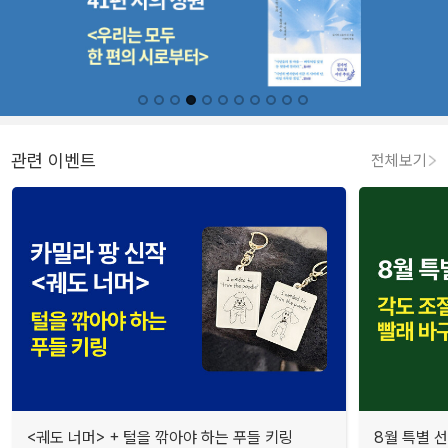
관련 이벤트
전체보기
<궤도 너머> + 털을 깎아야 하는 푸들 키링
8월 특별 선