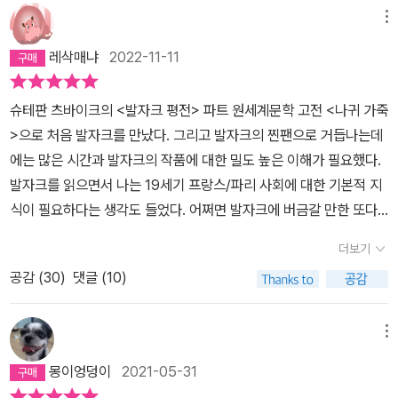
메뉴
레삭매냐
2022-11-11
슈테판 츠바이크의 <발자크 평전> 파트 원세계문학 고전 <나귀 가죽
>으로 처음 발자크를 만났다. 그리고 발자크의 찐팬으로 거듭나는데
에는 많은 시간과 발자크의 작품에 대한 밀도 높은 이해가 필요했다.
발자크를 읽으면서 나는 19세기 프랑스/파리 사회에 대한 기본적 지
식이 필요하다는 생각도 들었다. 어쩌면 발자크에 버금갈 만한 또다
른 천재 슈테판 츠바이크의 미완성 유작 <발자크 평전>은 위대한 소
더보기
설공장장을 이해하는데 꼭 필요한 길라잡이일 지도 모른다는 생각이
공감 (
30
)
댓글 (10)
들었다. 문학계의 나폴레옹 같은 존재였던 발자크는 왕정과 혁명, 제
정 그리고 다시 왕정복고라는 격변의 시기를 그 누구보다 사실적으로
기록한 작가이기도 했다. 그를 위대하게 만든 건, 발자크의 천재성이
메뉴
아니라 어쩌면 그가 살았던 시대일 지도 모르겠다. 물론 그 시대를 살
몽이엉덩이
2021-05-31
았다고 해서 누구나 발자크와 같이 위대한 작가가 되는 건 아니었으