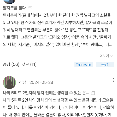
어제의 세계>에서 ‘수집활동의 마지막 10년 동안 기획한 것은 그것
유이고 현재의 센터는 그와는 떨어진 곳에 있다. 원래의 집은 츠바이
녹초가 되고, 의무에 시달리고, 빚에 억눌리고, 언제나 다시 '폭풍우
발자크를 읽다
을 체계적으로 정련시켜 가는 일’이라 밝혔다. 그는 특히 발자크의 소
크가 한눈에 반해서 1919년에 구입했다고 알려진다. 그러나 1920년
같은 삶' 속으로 이끌려 들어가면서 그는 끊임없이 자기에게 어머니,
독서동아리(클래식)에서 2월부터 한 달에 한 권씩 발자크의 소설을
설 교정지에 대해 ‘어느 페이지나 그야말로 하나의 전쟁터였으며, 수
에 잘츠부르크 페스티벌이 개최되면서 츠바이크는 잘츠부르크에 거
누이, 애인, 도움의 손길이 되어줄 여자, 드 베르니 부인이 형성기에
읽고 있다. 한 작가의 전작읽기가 약간 지루하지만, 발자크의 소설이
없이 많은 수정과 말로는 표현할 수 없는 명료함을 가지고 교정에 교
처를 정한 일을 후회했다고. 사교성이 없는 편이었던 빈 출신의 츠바
해주었던 역할을 해줄 여자를 찾고 있었다. 언제나 다시금 찾도록 만
워낙 방대하고 연결되는 부분이 많아 1년 동안 프로젝트를 진행해보
정을 거듭하고 있는 거인적인 투쟁을 표현하고 있었다’라 언급한다.
이크가 사람들을 피하려 옮겨온 곳이 잘츠부르크의 언덕집이었는데
든 것은 모험 욕구도, 감각성도, 에로티시즘도 아니었고 정반대로 정
기로 했다. 그동안 발자크의 ‘고리오 영감’, ‘어둠 속의 사건’, ‘골짜기
<발자크 평전>은 평생에 걸쳐 수집한 예술혼의 비밀문서에서 창조의
페스티벌이 열리면서 해마다 여름이면 세계 각지에서 사람들이 찾는
열적인 휴식의 욕구였다. (201쪽)​-수많은 사람들과 일시적으로 알고
의 백합’, ’사기꾼‘, ‘미지의 걸작’, 잃어버린 환상‘, ’루이 랑베르‘, ’나귀
과정을 밝혀내고 있는 츠바이크식 치밀함의 결정체이다. 책은 발자
장소가 되었던 것이다. 연구원에 따르면 츠바이크는 해마다 축제기간
지냈지만 발자크는 서른 살에 이미 완성된 내면적인 인간관계를 더이
가죽‘, ’사라진ㆍ샤베르 대령‘ ’결혼 계약‘을 읽었다. 알려진 대로 발자
크의 탄생부터 말년에 이르기까지 작가의 인생행로를 650여 페이지
때면 잘츠부르크를 떠나 있다가 되돌아왔다고 한다.잘츠부르크에서
더보기
상 확장하지 않았다. 오직 단 한 명의 인물, 한스카 부인만이 뒷날 여
크의 실제 삶은 자신이 쓴 소설의 내용보다 더 소설적이고 파란만장
에 걸쳐 담고 있다. 허풍과 허영이 뒤섞인 ‘훌륭한 이야기꾼’(p.26)이
생활은 1920년에 결혼한 첫아내 프리데리카와 함께했으나 나치의
기 덧붙여져서 그의 생애의 중심점이자 진정한 심장이 되는 것이다.
공감 (
56
)
댓글 (11)
하다. 태어난 지 얼마 되지도 않아 유모의 손에 맡겨지고 오랜 기간 기
었던 아버지에게서 ‘생명력과 이야기에 대한 애착’(p.28)을, 냉정하
박해를 피해 망명길에 오르면서 부부 사이에도 금이 가게 된다. 두번
(222쪽)​ 사랑과 마찬가지로 그의 삶은 엉망이었다. 정열적으로 일을
숙학교에서 생활한 발자크는 부모의 정을 전혀 받지 못했다. 법과 대
고 질책만 가하던 어머니에게서 애정의 결핍을 물려받은 발자크가 생
째 아내가 되는 로테 알트만과의 불륜이 발각되면서 츠바이크는 193
한 만큼 돈이 따라주었다면 그가 평생 빚쟁이들을 피해 다닐 일도 없
학에 다니면서 소송 대리인과 공증인 사무실에서 실무를 익힌 발자크
김섬
2024-05-28
메뉴
을 엮어가는 과정이 생생하게 묘사된다. 냉담한 어머니에게서 쫓겨나
8년 프리데리카와 이혼하고(그렇지만 이혼 뒤에도 두 시람은 편지를
었을 텐데, 투자와 사업에 대한 근거없는 자신감이 그를 어렵게 만들
는 자신의 길이 글을 쓰는 것임을 깨닫고 칩거하며 희곡과 소설을 집
온 감옥 같은 기숙학교에서 발자크를 구원해준 것은 도서관의 책들이
교환하며 친구로 지냈다고) 이듬해에 로테와 재혼한다. 1940년 2차
나의 5피트 2인치의 덩치 안에는 생각할 수 있는 온...
었다. 이럴 때는 신은 공평하다고 해야겠지? 그토록 훌륭한 작품을
필하기 시작한다. 첫 작품인 희곡 『크롬웰』이 실패하자 부모는 다시
었다. 글을 쓰겠다는 발자크의 의지와 열망은 가족들의 반대에 저항
대전이 격화하면서 유럽도 안전하지 못하다는 판단이 들자 츠바이크
나의 5피트 2인치의 덩치 안에는 생각할 수 있는 온갖 대립과 모순들
주는 대신에 형편없는 경제감각을 그에게 주었으니. -3년 동안의 사
법조계 쪽으로 발자크가 돌아가기를 원했다. 그가 그것을 거부하자
하며 ‘가장 형편없고 비참하고 불쾌한 방’(p.58)에서 꽃피기 시작한
는 미국으로 떠난다. 미국에서도 마음의 안정을 얻지 못한 츠바이크
이 들어 있다. 나를 허영심이 강하다, 낭비적이다, 이기적이다, 경솔하
업가 활동에서 얻게 된 10만 프랑의 빚은 그에게 시시포스의 돌이 되
부모는 발자크에 대한 지원을 끊는다. 그는 부모에게 벗어나 독립적
다. 츠바이크는 수도승 같은 생활을 하며 ‘자유롭기를, 유명해지기
가 최종 망명지로 선택한 곳이 브라질이다. 그는 브라질을 ‘미래의 나
다, 내 생각 안에는 올바른 결론이 없다, 어리석다,칠칠치 못하다, 게
었다. 그는 일생동안 근육을 거의 망가뜨리면서 이 돌을 꼭대기로 굴