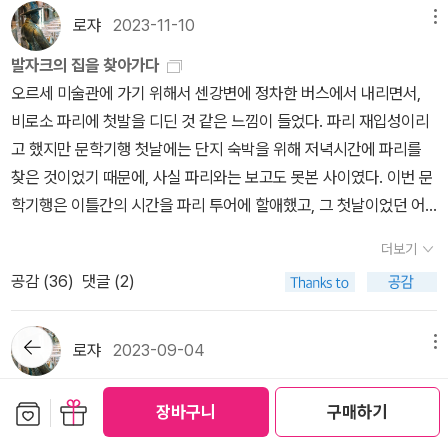
이자 번역자인 송기정 선생을 모시고 발자크에 대한 강의를 듣기로
떻게 풀어냈는지 궁금해서 샀다. 샀으면 읽어야겠지?3. 『우체국 아가
게 된다. 다섯 살에는 기숙학교의 통학생으로 보내지고, 그 뒤에 오라
란한 사람이다. 그의 정체가 탈옥수임이 밝혀진 후, 그의 유혹에 흔들
소설 <여인들의 행복백화점>의 모델이기에 문학기행의 일부이기도
사라지면 온 나라가 진동합니다. 민족의 장례식이지요. 오늘 재능을
이 책은 아비 부르크의 이런저런 책을 접하기 전에 읽기 용도로 좋았
로쟈
2023-11-10
메뉴
했다. 선생은 발자크의 여러 소설에 담긴 19세기 프랑스의 전반적인
씨』 나는 예전에 슈테판 츠바이크가 전기 작가 혹은 비문학 책만 쓰는
토리오회 수도사들이 운영하는 학교로 갔는데 그곳에서 8년 동안 지
렸던 라스티냐크는 자신이 굴러 떨어질 뻔한 “심연”을 보았다고 생각
했다.어제 일찍 문을 닫아서 방문이 무산됐던 페르라셰즈는 다행히
가진 한 남자의 죽음을 보는 고통입니다. 국가적인 장례식이지요. 천
다. 폴 프라이, <문학이론>‘예일대학 최고의 명강의 오픈예일코스’라
배경에 대해, 특히 은행과 신용거래, 대혁명 이후의 돈의 흐름, 어음
저자라고 생각했는데 이 사람은 소설도 쓴다. 다재다능함이 부럽다.
낸다. 부모의 후원이 없어 가난하고 비굴하게 천민처럼 살아야 했다.
발자크의 집을 찾아가다
한다. 라스티냐크를 중심으로 고리오 영감과 보트랭이라는 인물을 배
문을 열었고 예상했던 교통체증도 없어서 진행이 순조로웠다. 많은
재의 작별을 슬퍼함입니다. 발자크라는 이름은, 신사 여러분, 미래에
는 부제 때문에 사기 싫었지만 ㅋㅋㅋㅋㅋㅋㅋㅋㅋㅋㅋㅋㅋㅋㅋㅋ
사기와 채무의 사례, 돈과 결혼의 관계를 명쾌하게 설명해 주었다. 최
아무튼 이 책도 이번 달에 읽을 책 목록에 들어가 있다. 재미있다는 소
열다섯에 파리에 있는 기숙학교로 전학을 갔지만 달라진 것은 없었
오르세 미술관에 가기 위해서 센강변에 정차한 버스에서 내리면서,
치한 것은 라스티냐크의 욕망과 그가 욕망하는 파리 사교계 사람들의
작가와 예술가들의 무덤이 있는 곳이지만 우리의 방문 목적은 발자크
우리 시대를 알리는 빛나는 흔적 속으로 들어가게 될 것입니다. (66
(난 이런 부제나 홍보 문구 붙으면 도리어 흥미 반감되는 사람.....) 결
근 번역작인 『결혼 계약』를 통해 그 당시 여성의 지참금 제도와 여성
문이 자자하다.4. 『츠바이크의 발자크 평전』 츠바이크는 전기를 잘
다. 스무 살이 되었지만 오랫동안 방치되고 위축되어 산 탓에 펠릭스
비로소 파리에 첫발을 디딘 것 같은 느낌이 들었다. 파리 재입성이리
삶을 부각시키는 효과를 가져 온다. 라스티냐크가 주인공이다. 라스
와 프루스트의 무덤을 찾는 것이었고 나머지 무덤은 덤으로 둘러보았
4쪽) '내 생애의 모든 시기에 걸쳐서 나는 언제나 용기가 내 불행보다
국 궁금해서 구매. 문학이란 무엇인가? 문학은 어떻게 생산되는가?
에게 불리한 여러 관습과 법에 대해서도 강의했다. “발자크 문학의 정
쓰기로 유명하다. 그 중에서 딱 한 권, 이 책을 골랐다. 츠바이크에 대
의 몸은 그 나이의 남성에 비해 왜소했다. 긴 전쟁으로 나폴레옹이 몰
고 했지만 문학기행 첫날에는 단지 숙박을 위해 저녁시간에 파리를
티냐크는 죽어가는 고리오 영감을 곁에서 돌보고, 장례를 치러준다.
다(오스카 와일드와 거트루드 스타인, 네르발, 쇼팽, 에디트 피아프,
더 큰 것을 보았다. '(156쪽)​ 이런 마음가짐이 있었기에 그 무수한 고
어떻게 문학을 이해할 것인가? 문학의 목적은 무엇인가? 해석과 읽
수인 ‘인간극’은 모순 덩어리인 진짜 인간들의 진열장이다. 또한 현실
한 호기심도 해결하고 발자크에 대한 궁금증도 풀 수 있으니 일석이
락하고 부르봉 왕가의 루이 18세의 귀환을 축하하는 축제에서 그는
찾은 것이었기 때문에, 사실 파리와는 보고도 못본 사이였다. 이번 문
허름한 관에 싣고, 초라한 장례미사를 드리고, 묘지로 향하는 길, 그의
그리고 폴 가셰박사의 무덤까지). 일행은 미리 준비한 장미를 한송이
난 속에서도 장난기가 발동했고, 다시 일어나 훌륭한 작품을 썼으리
기, 텍스트와 구조, 저자(독자)와 심리, 사회적 맥락이라는 네 가지 큰
에 존재하는 인간의 본질에 대한 자각과 폭로가 발자크의 위대함이
조다. 발자크에 대해 흥미를 갖게 된 것에는 여러가지 계기가 있다. 이
한 여인(그녀는 펠릭스를 아이로 착각했다.)을 보고 사랑에 빠졌으며,
학기행은 이틀간의 시간을 파리 투어에 할애했고, 그 첫날이었던 어
슬픔이 서서히 빌드업 되어 간다. 그 슬픔은 묘지 일꾼들이 요구한 2
씩 추모의 마음을 담아 무덤가에 놓았고 기념사진을 찍었다.오전에는
라. 예전에 읽었던 『고리오 영감』이나 『골짜기의 백합』도 다시 읽고
주제로 20세기 이후 문학이론의 주요 흐름을 살펴본다. 문학 수업 받
다. ‘인간극’의 인물들은 19세기 프랑스 사회에 국한되지 않고 바로
수은 작가가 쓴『평균의 마음』이라는 책이 있는데 거기서 이수은 작가
그녀의 어깨에 입맞춤을 한다.(이 소설 속 장면에 많이 놀랐다.) 침울
제의 핵심일정은 발자크의 집(발자크박물관)을 방문하는 것이었
0수를, 그 적은 돈조차 없어서, 하숙에서 일하는 크리스토프에게 빌
날씨도 개어서(오후부턴 다시 비가 흩뿌렸다) 페르라셰즈의 산책은
싶고, 츠바이크가 최고라고 극찬했던 단편들도 찾아봐야겠다.
듯이 읽겠습니다. 김우창, <궁핍한 시대의 시인>저 미국에 폴 프라
더보기
‘지금 여기’에 사는 우리 자신의 모습을 돌아보게 한다. 이것이 발자크
는 발자크를 사랑한다고 고백한다. 그러면서 간결한 문장이나 담백한
한 펠릭스의 성격을 치유하기 위해 그의 어머니는 펠릭스를 앵드르
다.‘파리의 작가‘로 꼽을 수 있는 이들이 여럿 되지만 아무래도 첫머리
려야만 하는 상황에 이르러 폭발한다. “두 명의 무덤 파는 인부가
숙연함과 함께 청량한 느낌 속에서 이루어졌다. 에디트 피아프의 샹
이가 있다면 한국에는 김우창. 현재 한국 문학 비평계 아이돌이 신형
공감 (
36
)
댓글 (2)
의 현대성이다” 이렇게 정리하며 선생은 강의를 끝맺었다. -내가 가
글을 좋아하는 사람이라면 발자크를 굳이 찾아서 읽어보지는 말라면
강변의 프라펠 성에 살고 있는 친구에게 맡긴다. 펠릭스는 단지 느낌
에 떠올릴 수 있는 작가는 발자크이고, 발자크는 당당하게 그 지분을
관을 덮으려고 몇 삽의 흙을 퍼서 관 위에 던진 다음에, 그들은 다시
송과, 그리고 쇼팽의 피아노곡과 함께한 시간이기도 했다. 페르라세
철이라면 나에겐 김우창. 영원히 김우창. 아무튼 김우창의 이 전집 시
지고 있는 송기정 선생의 번역작 두 권에 사인을 받았다.공교롭게도
서 어쨌든 자신은 발자크를 좋아한다고 말한다. 굳이 찾아서 읽어보
만으로 사랑에 빠진 그녀가 그곳에 살고 있다는 것을 알고 오랫동안
주장할 수 있는 작가다. 발자크의 집이 어떤 모습일까 궁금했는데, 발
몸을 일으켰고, 그들 중 하나가 라스티냐크에게 말을 걸면서 팁을 요
즈 묘지 방문을 기억하는 사진들을 몇장 올리고, 여행기는 끊어가기
리즈는 한 권씩 읽으면서 다 모으는 게 궁극의 목표. 근데 읽지 않으면
뒤로가
2017년 여름, 다른 도서관에서 츠바이크의 ‘발자크 평전’ 번역자인
지는 말라니까 더 궁금해진다. 그렇게 발자크에 접근해보려던 즈음
걸어서 골짜기(클로슈구르드)의 백합인, 모르소프 백작의 아내 ‘앙리
자크가 1840년에서 47년까지 궁색하게 숨어살았던 집이 박물관으
구했다. 외젠은 주머니를 뒤져 보았으나 한 푼도 없어서, 크리스토프
로쟈
2023-09-04
메뉴
기
로 한다...
서 사기만 하면 안 됨! 아닐 아난타스와미, <나를 잃어버린 사람들-
안인희 선생의 강의를 6주간 들은 적이 있다. 해박한 지식과 풍부한
에 알쓸*잡 프로그램에서(알쓸신잡인지 별잡인지 기억이 안 난다)
에트 드 모르소프’를 찾아가 만난다. 펠릭스와 앙리에트의 플라토닉
로 꾸며져 있었다. 예상보다 작은 집이었지만(고급주택가에 숨어 있
에게 20수를 빌릴 수밖에 없었다. 그 자체로서는 대수롭지 않은 이
뇌과학이 밝힌 인간 자아의 8가지 그림자>자아란 무엇일까? ‘나’는
발자크 강의를 마무리하며
내용으로 훌륭한 강의를 해주어 지금까지도 좋은 기억으로 남아 있
김영하 작가가 바로 이 츠바이크의 발자크 평전에 대해 언급했다. 아
사랑이 시작되고 그들은 서로를 의지한다. 왕정주의자인 모르소프 백
어서 맘먹고 찾아가야 지만 가볼 수 있는 곳이었다) 아담한 정원과 커
일이 라스티냐크에게 끔찍스러운 슬픔의 발작을 일으켰다. (을유출판
보관함담기
선물하기
장바구니
구매하기
어떻게 만들어지는 것일까? 알츠하이머, 조현병, 이인증, 자폐스펙트
지난 금요일부터였지만 이제 본격적으로 가을학기가 시작되었다. 지
다.(저기에 페넬로페가 앉아 있다.) 프랑스어를 전공한 송기정 선생과
니, 츠바이크가 발자크 평전까지 썼다니. 일단 이것부터 읽어보고 발
작은 나폴레옹이 집권하자 10년 동안 망명생활을 했다. 나라 밖에서
피와 당근 케이크가 맛있다는 카페도 옆에 있어서 꽤 ‘실속‘ 있는 방문
사 p.242)”그 슬픔의 정체가 드러난 것이다. 라스티냐크가 무덤에
럼장애, 유체이탈 등 8편의 이야기로 들여다보는 이상하고 놀라운
난주초 제주도에 2박3일 휴가를 다녀온 걸로 여름과의 인연은 정리.