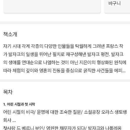
바구니
책소개
자기 시대 각계 각층의 다양한 인물들을 탁월하게 그려낸 프랑스 작
가 발자크의 일생을 뛰어난 필치로 재구성해낸 발자크 평전. 발자크
의 생애를 연대순으로 나열하는 것이 아닌 지은이의 형상화된 원칙에
따라 체험의 깊이와 영혼의 진동을 중심으로 굵직한 사건들을 에피소
드별로 엮었다.
목차
그럼으로 무거워지기 쉬운 작가 평전을 쉽게 읽히도록 만들었으며 발
자크 내면의 심리적 동인들까지 밝혀내고 있다. 또 많은 부분에 있어
1. 어린 시절과 첫 시작
발자크 작품들에 대한 분석과 평가를 내려 발자크의 삶뿐 아니라 그
어린 시절의 비극/ 운명에 대한 조숙한 질문/ 소설공장 오라스 생토뱅
의 작품세계에 대한 안내도 겸하고 있다.
회사
첫사랑 드 베르니 부인/ 영원한 채무자가 되다/ 발자크와 나폴레옹