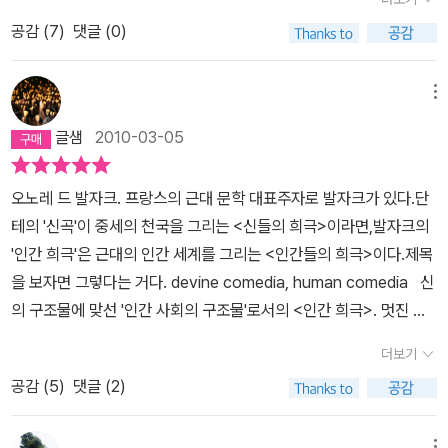
찝찌름한 상태로 하루하루를 살아간다. 누군가가 인생에는 '지랄 총
가 없었다. 그야말로 닥치는 대로 글을 썼다. 초반에는 자신의 이름을
평전이고 이 작품이 츠바이크의 유고라는 점 또한 나에겐 큰 의미로
공감 (
7
)
댓글 (0)
량의 법칙'이 있다고 했다. 일생에서 주어진 발광의 양을 채우기 마련
걸지 않고, 표절과 짜깁기 등 그야말로 글쓰기에 있어 가능한 모든 글
다가온다.
인데, 츠바이크가 묘사한 발자크의 삶은 그 자체가 발광(發狂/發光)
들을 그야말로 초인적 정력으로 완수해냈다. 그렇게 자신의 영혼을
이다. 발자크는 어머무시한 몽상가이다. 머릿속에 어떤 아이디어가
담지 않은 글들의 퀄리티가 보장될 수가 있었을까. 아마 나중에 대가
메뉴
떠오르면 발자크는 벌써 실행까지 나아간다! '내 생애의 모든 시기에
가 된 다음에 자신의 글을 보게 되면 너무 쪽팔리지 않았을까. 물론 자
글샘
2010-03-05
걸쳐서 나는 언제나 용기가 내 불행보다 더 큰 것을 보았다.'(156) 그
신의 이름을 걸고 발표한 글은 지울 수가 없다는 치명적 단점이 있다
에게 좌절이란 우스운 것이다. 실패하고 일어나서 또 계획하고 실행
는 걸 미래의 위대한 작가가 모르진 않았겠지. 제법 글쓰기로 돈을
오노레 드 발자크. 프랑스의 근대 문학 대표주자로 발자크가 있다.단
하고 실패한다. 그러기 위해서 그는 글을 썼다. 소설을 쓰는 일은 그에
만지기 시작한 발자크는 자신과 어울리지 않는 출판사와 인쇄업에 손
테의 '신곡'이 중세의 천국을 그리는 <신들의 희극>이라면,발자크의
게 아주 현실적 수단이었다. 원고료를 미리 계산해서 일을 저지르고
을 댔다가 크게 한 탕 해먹는 대신, 상상을 초월하는 빚을 지게 된다.
'인간 희극'은 근대의 인간 세계를 그리는 <인간들의 희극>이다.제목
탕진한 후 남아있는 건 땡겨쓴 원고료를 갚기 위해 글을 써내는 거 였
아니 젊은 친구, 너무 세상을 만만하게 본 건 아니구? 발자크는 손절
을 보자면 그렇다는 거다. devine comedia, human comedia 신
다. 무모한 계획에 대한 끊임 없이 도전하고 실패 후 재정 악화를 만회
이라는 걸 모르는 남자가 아니었나 싶다. 망한 사업을 뒤집기 위해 또
의 구조물에 맞선 '인간 사회의 구조물'로서의 <인간 희극>. 멋진 발
할 방법은 글을 쓰는 일 밖에는 없었다. 작가는, 발자크 한테 일종의
다른 사업에 손을 댔다가 시원하게 들어먹기를 반복한다. 낙관주의
상이다.자신을 단테만큼의 비중에 놓으려는 오만과 자신감에 가득찼
직업이었고 엄청난 재정적 파산 상태는 그가 끊임없이 글을 쓰는 추
와 무지막지한 성공에 대한 의지로 똘똘 뭉친 결점투성이 작가에게
더보기
던 작가 발자크.그의 인간 희극에는 근대 프랑스에서 찾아볼 수 있는
진력을 제공했다. 당시에도 엄청난 인세를 받고 인기를 누렸는데 그
투기는 도락 중의 하나였다. 돈을 벌기 위해 그는 글쓰기를 마다하지
공감 (
5
)
댓글 (2)
인간상으로 가득하다고 한다.슈테판 츠바이크의 마지막 작품인 '발자
는 평생 빚에 허덕이며 살았다. 하루에 16페이씩 쓰는 일이 가뿐했다
않았다. 자신이 원하는 불멸의 글쓰기를 글을 써서 돈을 벌어야 하는
크 평전'은 유작이기때문에 쌈박한 평전이라고 보기는 어렵다. 마지
고 하니. 열심히 일했고, 열심히 실패하고. 안정 따위와는 천성적으로
시시포스의 숙명 같은 ㅇ숙명에 처했다. 인쇄소 사업의 실패로 그는
메뉴