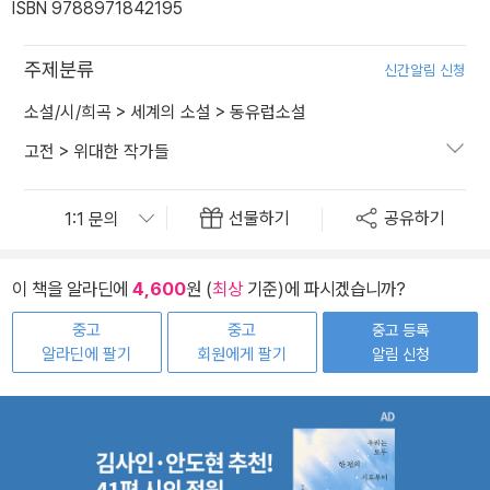
ISBN 9788971842195
주제분류
신간알림 신청
소설/시/희곡
>
세계의 소설
>
동유럽소설
고전
>
위대한 작가들
선물하기
공유하기
이 책을 알라딘에
4,600
원 (
최상
기준)에 파시겠습니까?
중고
중고
중고 등록
알라딘에 팔기
회원에게 팔기
알림 신청