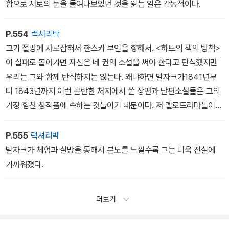
함으로 서로의 눈을 들여다보았던 것을 읽는 일은 감동적이다.
P.554
럭셔리박
그가 절망에 사로잡혀서 한스카 부인을 향해서. <하트의 잭의 방책>
이 실패로 돌아가면 자신은 네 권의 소설을 써야 한다고 탄식했지만
우리는 그와 함께 탄식하지는 않는다. 왜냐하면 발자크가1841년부
터 1843년까지 이런 곤란한 처지에서 쓴 장편과 단편소설들은 그의
가장 힘찬 창작품에 속하는 것들이기 때문이다. 저 멜로드라마들이
성공을 거두었더라면 어쩌면 그는 이 작품들을 남기지 않았을지도 모
른다.
P.555
럭셔리박
발자크가 체험과 실망을 통해서 분노를 느낄수록 그는 더욱 진실에
가까워졌다.
더보기