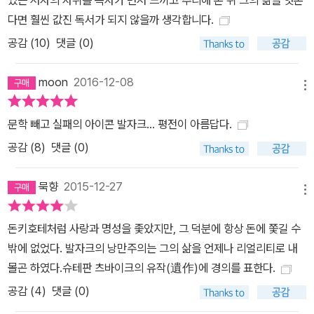
다면 훨씬 값진 독서가 되지 않을까 생각합니다.
공감 (
10
)
댓글 (0)
moon
2016-12-08
메뉴
문학 빼고 실패의 아이콘 발자크... 평전이 아름답다.
공감 (
8
)
댓글 (0)
묵향
2015-12-27
메뉴
돈키호테처럼 사랑과 명성을 좇았지만, 그 덕분에 항상 돈에 쫓길 수
밖에 없었다. 발자크의 낭만주의는 그의 삶을 언제나 리얼리티로 내
몰곤 하였다.슈테판 츠바이크의 유작(遺作)에 경의를 표한다.
공감 (
4
)
댓글 (0)