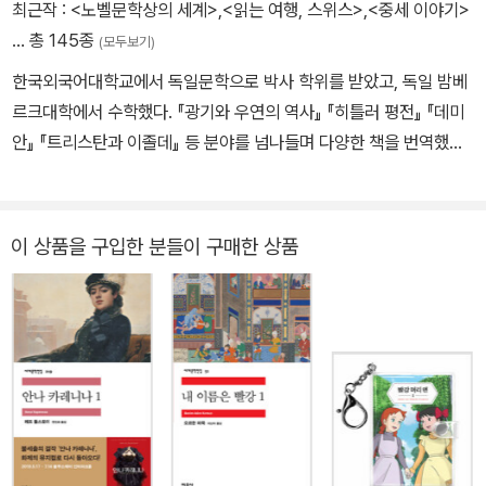
었다. 『어제의 세계』는 슈테판 츠바이크가 생의 마지막 순간에 남긴
최근작 :
<노벨문학상의 세계>
,
<읽는 여행, 스위스>
,
<중세 이야기>
유일한 회고록이자, 오늘날까지 츠바이크의 대표작 중에서도 가장 사
… 총 145종
(모두보기)
랑받고 찬사받는 작품으로 꼽힌다. 세계적 명성의 정점에서 조국과
한국외국어대학교에서 독일문학으로 박사 학위를 받았고, 독일 밤베
언어를 모두 잃어버리는 극적인 삶의 낙차를 겪은 그는, 세상을 떠나
르크대학에서 수학했다. 『광기와 우연의 역사』 『히틀러 평전』 『데미
기 하루 전 탈고한 이 책에서 유럽 문명이 몰락하는 상황에서도 인간
안』 『트리스탄과 이졸데』 등 분야를 넘나들며 다양한 책을 번역했으
에 대한 신뢰와 품위를 끝까지 놓지 않으려는 한 지식인의 마지막 목
며, 『인간의 미적 교육에 관한 편지』로 한독문학 번역상을 수상했다.
소리를 들려준다.
지은 책으로는 『게르만 신화 바그너 히틀러』 『읽는 여행, 스위스』 『안
인희의 북유럽 신화』 등이 있다.
이 상품을 구입한 분들이 구매한 상품