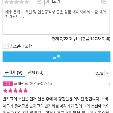
카테고리
현재
0
/280byte (한글 140자 이내)
스포일러 포함
등록
구매자 (9)
전체 (26)
크레센도
2015-07-15
메뉴
발자크의 소설을 먼저 읽은 후에 이 평전을 읽어보길 권합니다. 츠바
이크가 긁어모은 발자크의 발자취를 따라가기 전에 그의 소설에 녹아
있는 저자의 자취를 독자가 먼저 느끼고 추리해 본 뒤 그의 삶을 엿본