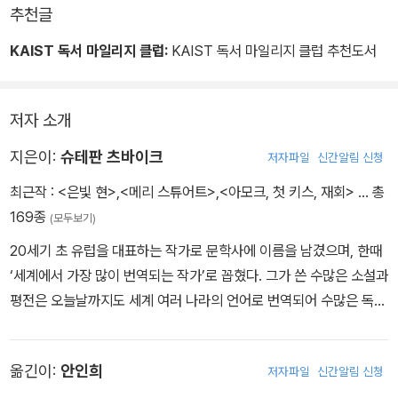
추천글
KAIST 독서 마일리지 클럽:
KAIST 독서 마일리지 클럽 추천도서
저자 소개
지은이:
슈테판 츠바이크
저자파일
신간알림 신청
최근작 :
<은빛 현>
,
<메리 스튜어트>
,
<아모크, 첫 키스, 재회>
… 총
169종
(모두보기)
20세기 초 유럽을 대표하는 작가로 문학사에 이름을 남겼으며, 한때
‘세계에서 가장 많이 번역되는 작가’로 꼽혔다. 그가 쓴 수많은 소설과
평전은 오늘날까지도 세계 여러 나라의 언어로 번역되어 수많은 독자
들로부터 사랑을 받고 있다. 1934년 나치의 박해를 피해 세계 각지
를 돌며 망명하던 그는 1941년 브라질로 건너갔다. 그리고 1942년
옮긴이:
안인희
저자파일
신간알림 신청
2월 22일 리우데자네이루 인근 페트로폴리스에서 스스로 목숨을 끊