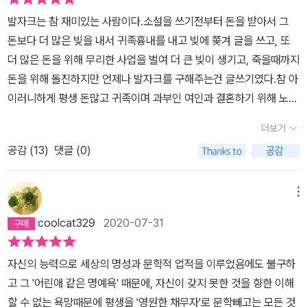
리라. 오노레 드 발자크는 “19세기 풍속화가”였고, 츠바이크의 <발
발자크는 참 재미있는 사람이다.소설을 쓰기전부터 돈을 받아서 그
자크 평전>은 시대와 영합한 문학 천재에 대한 일대기다. 유년 시절
돈보다 더 많은 빚을 내서 귀족흉내를 내고 빚에 쫒겨 글을 쓰고, 또
어머니의 사랑을 듬뿍 받지 못했던 오노레 발자크는 평생을 어머니의
더 많은 돈을 위해 무리한 사업을 벌여 더 큰 빚이 생기고, 죽을때까지
그늘에서 살아야 했다. 그가 빚쟁이에게 시달리다가 자살을 하는 순
돈을 위해 돌진하지만 언제나 발자크를 구해주는건 글쓰기였다.참 아
간에 구원의 손길을 내민 건 역시 혈육인 어머니였다. 그러니 그가 아
이러니하게 평생 돈많고 귀족이며 과부인 여인과 결혼하기 위해 노력
무리 어머니에게 냉대를 받았다고 하더라도, 마냥 어머니를 욕할 순
해서 결혼하지만 몇달 뒤 죽음을 맞게된다.도대체 발자크는 무엇을
없지 않았을까. 이 시절 그가 학교에서 당한 체벌과 어머니의 “잔소
더보기
위해서 인생의 에너지를 소비하며 살았을까?
리” 타령은 그의 대표작 중의 하나로 꼽히는 <루이 랑베르>에 잘 나
공감 (
13
)
댓글 (0)
타나 있다. 사실 지금 이 평전과 <루이 랑베르>를 병행해서 읽고 있
는데, 다시 한 번 츠바이크가 얼마나 대단한 전기 작가인지 여실하게
메뉴
알 수가 있었다. 법학 공부를 하던 발자크는 자신이 미래에 서기나
공증인 같은 평범한 삶을 살기를 온몸으로 거부했다. 그리고 대학을
coolcat329
2020-07-31
마치고 나서, 농부의 아들 출신으로 나폴레옹 제정 시절에 한몫 잡은
아버지와 거래에 나선다. 이십세의 나이에 2년 동안, 작가의 길을 걷
자신의 능력으로 세상의 명성과 문학적 업적을 이루었음에도 불구하
는 동안 지원을 요청한 것이다. 지금도 그렇지만, 약관의 나이에 세상
고 그 '어린애 같은 명예욕' 때문에, 자신이 갖지 못한 것을 향한 이해
살이를 알면 얼마나 안단 말인가. 가족 앞에서 처음으로 쓴 희곡 <크
할 수 없는 욕망때문에 평생을 '영원한 채무자'로 문학빼고는 모든 것