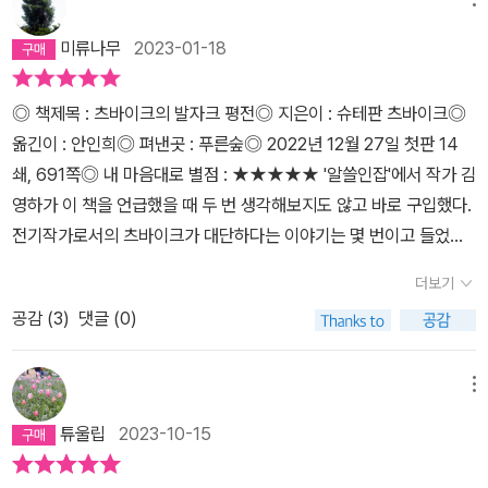
막 부분이 발자크의 죽음으로 다소 당황스럽게 끝나고 있기 때문이
거리가 멀다. 돈에 대한 그의 관점은 이렇다. '빚이 전혀 없거나 아주
자그마치 10만 프랑에 달하는 거금의 빚을 지게 됐다. 빚쟁이를 피해
다. 발자크의 삶, 그 자체가 하나의 인간상을 이루어 <인간 희극>의
조금일 경우에는 아끼지만 엄청난 빚은 사람을 오히려 낭비하도록 만
야 했던 발자크는 파리 외곽의 조용한 은신처를 마련했다. 그의 작품
미류나무
2023-01-18
한 장을 이룰 법하다. 여러 가지 사업을 의욕적으로 벌이지만 늘 경제
든다는 주장을 하고 있다.'(162) 궤변같지만 일리가 있다. '상상력과
들이 세간의 인정을 받기 시작하자, 천박한 발자크의 품성은 폭주하
적 곤란에 부닥치고,경제적 곤란을 극복하려 여러 여인들에게 선을
정신력의 흥분의 능력을 가진 사람은 싸구려 모험을 필요로 하지 않
기 시작한다. 지독한 왕당파였던 그는 귀족 칭호를 받기 위해서라면
◎ 책제목 : 츠바이크의 발자크 평전◎ 지은이 : 슈테판 츠바이크◎
대 보지만 결국 여인들과도 엇갈리기 일쑤.보잘것 없는 작품이라도
는다. 발자크는 자기 내면에 충분히 긴장을 가지고 있어서 다른 긴장
양심을 파는 것도 마다하지 않았다. 지독한 속물근성의 소유자가 바
옮긴이 : 안인희◎ 펴낸곳 : 푸른숲◎ 2022년 12월 27일 첫판 14
이해할 수도, 표현할 길도 없는 생산 속도로 작업하는 작가.작업복으
을 찾을 필요가 없었다.'(202) 전체 삶의 궤적 자체가 그 어떤 소설보
로 발자크였다. 이십대에 구축된 저질문학을 남발하면서 몸에 밴 습
쇄, 691쪽◎ 내 마음대로 별점 : ★★★★★​​ '알쓸인잡'에서 작가 김
로는 '수도복'을 입고, 한밤중부터 온몸으로 쓰는 대 작가(그로쎄 발자
다 소설적이다. 예로, 오랫동안 구애를 한 러시아 귀족 부인이 있다.
관은 쉽게 고쳐지지 않았다고 한다. 그는 도대체 어떤 방식으로 그런
영하가 이 책을 언급했을 때 두 번 생각해보지도 않고 바로 구입했다.
크)발자크는 한 세계를 만들어냈지만, 세상은 그에게 아무 것도 주지
그 부인을 사랑하기 보다는 그 부인이 가져다 줄 명예와 재산에 더 관
똥구덩이에서 탈출할 수 있었을까. 이 정도면 정신을 좀 차리고 겸손
전기작가로서의 츠바이크가 대단하다는 이야기는 몇 번이고 들었던
않았다.(520)이런 것이 츠바이크의 평가다. 냉정하다.평전이라면 마
심이 있었던 발자크는 그 여자를 사랑하기로 마음먹으면 사랑이 샘
하고 자신의 분수에 맞는 삶을 살아야 하는데 그것도 발자크에게는
것이니, 이 책을 통해 또다른 그를 만나볼 기회로 삼아야 했다. 그리하
지막 부분에서 대상 인물에 대한 평가가 드리워질 것으로 기대하고
더보기
솟는다. 하지만 그녀 역시 발자크의 기질을 알았던 터라 발자크의 구
어울리지 않는 그런 삶이었던 모양이다. 빚쟁이 주제에 남에게 꿀리
여 단편소설가로서의 츠바이크를 애정하는 내게 이 책은 그를 사랑할
있었는데, 그런 부분이 없는 마지막은... 8월의 크리스마스같은 느낌
애를 질질 끈다. 하지만 발자크는 그녀의 거절로 불행하지 않다. 오랜
는 삶은 살고 싶지 않았는지 버는 족족 사치스러운 물건을 사들이고,
공감 (
3
)
댓글 (0)
수밖에 없는 또다른 근거를 마련해주었다. 중요한 건 700쪽에 가까
이랄까... 의지를 투입하면 물러설 줄 몰랐던(546) 탓에 늘 경제적
기간동안 이런 식으로 관계가 이어진다. 발자크 기질의 단면을 알 수
사륜마차를 타고 다니면서(요즘으로 치면 고급 승용차에 해당하지 않
운 이 책이 소설만큼 재미있다는 것이다. 발자크를 졸졸 따라다니며
곤란에 직면했던 발자크. 그러나, '큰 나무는 주변의 땅을 메마르게 만
있다. '발자크의 운명의 법칙은 자신의 꿈을 오직 책에서만 만들어낼
을까 싶다) 하인들을 부렸다. 이 정도면 구제불능의 인사가 아닐까 싶
그가 말하는 것을 녹음하고, 그의 활동을 카메라로 담은 것 같이 생생
메뉴
든다'는 그의 말처럼 수많은 사람들과 일시적으로 알고 지냈지만 서
수 있을 뿐 현실에서는 절대로 이룰 수 없다'(657)츠바이크는 발자
다. 보통의 사람이라면 이 정도에서 나락으로 떨어졌을 텐데, 우리의
하다.​​ 하지만 엄밀하게 말하자면 이 책은 미완성이다. 1945년 12월,
른 살에 이미 내면적 인간관계를 확대하지 않는다. 독한 작가...그의
튜울립
2023-10-15
크의 운명에 대해 이렇게 정리한다. 불행하면서도 행복하게, 여한 없
위대한 작가 발자크는 확실히 남다른 멘탈의 소유자였다. 연애에서
그의 친구였던 리하르트 프리덴탈이 슈테판 츠바이크의 원고들을 정
창작 활동은 '리얼리즘의 승리'라고 불리우는데, 그 방법은 이렇다.모
이 살다 간 사람이 아닐까. 행복과 불행의 기준은 주관적이긴 하지만.
도, 창작에서도 발자크는 계속되는 실패에도 도무지 포기할 줄 몰랐
리하며 책을 낸 것이다. '당연한 일이지만 나는 작품의 스타일과 분위