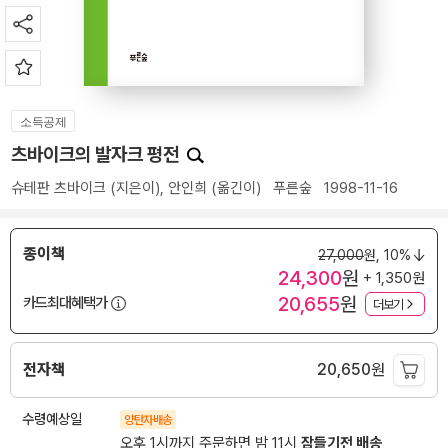
소득공제
츠바이크의 발자크 평전
슈테판 츠바이크
(지은이),
안인희
(옮긴이)
푸른숲
1998-11-16
종이책
27,000
원,
10%
24,300
원
+ 1,350원
20,655
원
카드최대혜택가
더보기
전자책
20,650
원
수령예상일
양탄자배송
오후 1시까지 주문하면 밤 11시
잠들기전 배송