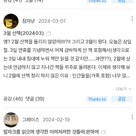
읽는 재미중 하나다. [발자크가 활동하던 시기는 낭만주의가 대세를
하는 기숙학교에 들어가 7년 동안 있었다. 그곳은 학교였지만 발자크
오른다”(p.242) 츠바이크는 발자크의 하루를 시간대별로 기록함으
>, 그리고 <어제의 세계>만으로도 츠바이크는 오래 기억되고 사랑받
보였다. 한 영역에서 대가인 사람은 자기에게 맞지 않는 영역에서는
만금과 그밖에도 불멸의 작품을 만들어주었다. 그러나 그가 환상을
이루었다. 작가들은 아름다움, 숭고함, 열정을 노래했고, 이상적 사랑
에겐 감옥이나 다름없었다. ‘돈’이 대세가 되고, 부르주아 계급이 모든
로써 한스카 부인과의 밀회조차도 한정된 시간만을 내어줄 만큼 엄격
을 만한 작가다. 잘츠부르크의 츠바이크센터 방문의 의의를 되짚어보
서툰 얼간이가 된다는 법칙이었다. (226)- P226한가로운 사람, 외
돈으로 바꾸려고만 하면 빚만 쌓이고, 그 결과 수십 배, 수백 배의 노
을 꿈꾸었다. 독자들은 빅토르 위고의 세계에서 사회악을 고발하고
것을 장악해 나갈 때, 발자크의 부모에게도 돈은 중요했다. 그들은 소
한 창작 노동자였음을 증언한다. 책은 가난한 노예처럼 글을 쓰는
면서 내리게 되는 결론이다...
잠자냥
2024-03-01
메뉴
면적인 것을 추구하는 천성만이 언제나 우아한 태도를 취할 수 있는-
동이 대가로 돌아왔다. (482쪽)​-그는 시계며 도자기, 그림들, 가구들
맞서 싸우는 숭고한 영웅 장발장에 열광했다. 그러나 발자크의 세계
르본 대학 법률학부에 입학한 발자크를 공부만 하도록 내버려두지 않
일면에 사치스러운 지출을 통한 망상이 자리잡고 있는 발자크의 아이
그 자체가 하나의 예술이다-시간과 끈기를 가지는 법이다. 작업을 하
만을 수집한 것이 아니라 삶이 자기에게 거절한 것도 수집하였다. 한
3월 산책(202403)
에는 숭고함도 세상을 구원할 영웅도 없었다. 『인간극』은 모순덩어리
았다. 그는 변호사와 공증인의 사무소에서 서기로 일해야 했다. 설움
러니한 면모를 기술하기도 한다. 글로써 유명해지고자 했던 욕망은
다가 겨우 한 시간을 빼내서 서둘러 뛰쳐나온 발자크는 몸치장을 하
가한 시간들, 여자와의 산책, 이국의 풍경 속에서 아무에게도 위협받
엥? 2월 산책을 올리지 않았어!!!!?!! 그리고 3월이 왔다. 오늘은 삼일
인 진짜 인간들의 진열장이다. 그가 그린 세상은 명료하지 않다. 정답
과 불만을 가득 안은 채 청소년기를 보낸 발자크는 20세가 되어 작가
여러 사업에의 도전과 실패, 귀족같은 화려한 생활로 점철되었다. 부
면서 서두른 흔적을 드러내지 않을 수 없었다. (228)- P228
지 않는 긴 사랑의 밤들, 귀족 숭배자들의 경탄 등이었다. (605쪽)
절. 3일 연휴를 기념하면서 어제 급박하게 산 책 포함해서(생각으로
도 없고, 해결책도 없다. 그래서 독자들은 종종 혼란스럽다. 그러나 바
가 되겠다는 선언을 함으로써 부모의 뒤통수를 친다. 당연히 반대한
지런히 글을 팔았지만 대차대조표의 마이너스를 지우기에는 턱없이
대책없는 인물이었던 그는 어떤 이미지를 남겼을까?-그는 굵은 허리
는 3일 내내 침대에 누워 책만 읽을 것 같지만......과연??), 2월에 샀
로 그것이 발자크 문학의 정수다. 인간의 희망과 실제가 다르고 이상
부모에게서의 경제적 지원은 끊어지고, 파리 레디기예르 거리 9번지
부족했다. “그의 내부에 있는 어떤 것은 - 그리고 그것은 어쩌면 그의
를 한 키가 작은 젊은 남자였다. 재단이 나쁜 옷을 입은 결과 그의 허
는데 언급하지 않고 지나간 책들 위주로 올려본다. 이제와 생각해 보
과 현실이 다르듯, 그는 우리의 삶이 그렇게 간단치 않음을 말해주는
의 다락방에서 발자크는 공장 식 글쓰기를 시작한다. 그가 글을 쓰는
존재의 가장 내면적인 본질일 것이다 – 그의 외적인 삶의 온갖 파국에
리는 더욱 굵어보였다. 모자는 끔찍한 모습이었지만 그것을 벗고 그
니 2월에 산책 정리 하지 않은 이유 : 인간들을(가족 포함) 너무 많이
듯하다. 발자크의 위대함은 인간 본질에 대한 자각과 폭로에 있다. 그
이유는 작가로서의 성공과 생활비를 벌기 위한 이중적인 것이었다.
전혀 관여하지 않았고, 이 태풍을, 안전한 육지에서 미쳐 날뛰는 바다
의 얼굴이 나타나자마자 다른 모든 것은 사라지고 말았다. 나는 오직
만나서 정신적 여유가 없어짐->스트레스 해소로 책 지름->하도 많이
것이 바로 발자크의 현대성이기도 하다. 대놓고 돈을 숭배할 용기도
발자크는 희곡 『크롬웰』을 집필해 프랑스 국립극장(Comédie-Fran
를 쳐다볼 때와 같은 긴장된 호기심으로 바라만 보았다.”(p.426) 그
더보기
그의 얼굴만을 보았다. 그를 보지 못한 사람은 전혀 짐작할 수 없다.
질러서 사진 찍고 정리할 의욕 상실->그냥 지나감(2월에 구매한 책
대놓고 경멸할 용기도 없는 현대인, 거짓과 위선과 기만을 감추고 사
çaise)에서 상연할 계획을 세웠지만 그 작품은 실패했다. 발자크는
러나 압류, 소송, 파산, 난국, 감옥에서 보낸 시간들조차 발자크의 창
공감 (
46
)
댓글 (39)
그가 어떤 이마와 어떤 눈을 하고 있는지! 온통 광채로 뒤덮인 넓은 이
중 이 페이퍼에서도 언급 안 하고 지나가는 책 여전히 있음).... 지그
는 이들은 발자크가 묘사한 모순적인 인간에게서 자신의 모습을 목격
돈을 벌기 위해 공장에서 똑같은 제품을 찍어내듯, 비슷한 내용의 작
작열을 식히기에는 역부족이었으며, 오히려 동력이 된 듯 보여진다.
마, 달변만큼이나 인상적인 황금빛 도는 갈색 눈, 코는 두텁고 네모졌
프리트 크라카우어, <영화의 이론 - 물리적 현실의 구원>꺄하하하하
할 것이다. -‘오노레 드 발자크’ 서문에서] 발자크의 소설을 읽으며
품을 엄청난 속도로 써대기 시작한다. 작품의 의미와 예술은 생각하
이에 대해 츠바이크는 “상황이 그를 무겁게 짓누를수록 수은기압계
고, 입은 엄청나게 컸고, 상한 이를 가지고 있음에도 언제나 웃느라고
하하하하하하하하하하. 이 책을 샀다!! 3월에 귀차니즘을 무릅쓰고
계속 양가감정에 빠져있다. 그가 그려낸 세계와 입체적 인물, 문장의
그레이스
2024-02-19
메뉴
지 않았다. 한마디로 ‘소설공장’이었다. [그가 그 속에 몸을 감추고 수
처럼 그의 생명욕구는 위로 올라갔다”(p.427)라 해석한다. <츠바
벌어졌다. 두둑한 콧수염을 기르고 머리카락은 매우 길어서 어깨 너
산책 페이퍼를 쓰는 이유는 98%가 이 책 때문이다. 자랑하고 싶었습
표현이 대단해 소설 읽는 재미가 있지만 읽고 나서 여운이 별로 남지
상쩍은 사업을 했던 익명이라는 외투를 잘 알게 된 오늘날 우리는, 이
이크의 발자크 평전>은 츠바이크의 생동감 넘치는 묘사와 위트있는
발자크를 읽으며 생각한 이러저러한 것들에 관하여
머로 떨어져내렸다. '(169쪽)​-그에게 푸른 앞치마를 둘러주고 남프
니다! 나오자마자 갖고 싶었는데 책값이 너무 비싸서 하... 손가락만