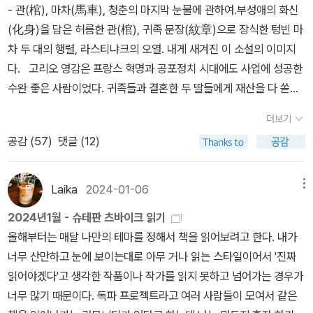
않는 단점이 있다. 너무 사실적인 내용과 거의 모든 것이 설명 되어진
수치의 세월에 그가 문학적인 온갖 더러운 짓을 다 했다는 사실을 알
문체를 통해 건조할 수 있는 평전을 다이내믹한 인생드라마로 바꾸어
- 관(棺), 마차(馬車), 청춘의 마지막 눈물에 관하여.부성애의 화신
랑스 어떤 술집의 판매대 뒤에 세워놓고 보면 이 선량하고 쾌활한 남
빨고 있다가 3일 연휴를 기념으로(엥?) 질렀다. 철학자이자 사회학
글이 소설적 상상력을 제한시킨다. 그것이 소설로서의 더 깊은 의미
고 있다. 자기 소설에서 찢어낸 넝마조각으로 남의 소설을 깁고, 다시
놓았다. 발자크의 족적을 따라다니며 밀착취재하듯 써내려간 원고는
(化身)을 담은 허름한 관(棺), 귀족 문장(紋章)으로 장식한 텅빈 마
자를, 손님에게 술을 따라주면서 그들과 유쾌하게 지껄여대는 글도
자, 문화비평가, 영화이론가, 소설가인 천재 지식인이자 탁월한 에세
를 얻는데 방해가 된다. 송기정 저자의 말대로 발자크는 현실의 자각
남의 소설에서 플롯과 상황을 훔쳐내서 자신의 졸작에 이용하곤 하였
친구인 프리덴탈에게 전해져 수정작업을 거쳐 세상에 나오게 되었다.
차 두 대의 행렬, 라스티냐크의 오열. 내게 새겨진 이 소설의 이미지
못 읽는 술집 주인과 구별할 수 없을 것이다. (194쪽)​-농부의 손자이
이스트 지크프리트 크라카우어의 대표작!!! 꺄ㅎ하하하하하하학켘 책
과 폭로를 그대로 해주고 있고 독자 스스로 그것을 깨달아야 한다. 하
다. 온갖 종류의 짜깁기를 뻔뻔스럽게 맡았고, 남의 작품을 다림질하
프리덴탈은 츠바이크의 발자크에 대한 표상을 “전쟁이 터지기 직전
다. 고리오 영감은 프랑스 혁명과 공포정치 시대에도 사업에 성공한
자 시민의 아들이고 구제불능 천민인 발자크는 신체의 생김새만 해도
도 넘나 아름다움. 두고두고 자손대대로(엥?! ㅋㅋㅋㅋㅋㅋㅋㅋㅋㅋ
지만 내가 생각하는 소설가로서의 역할이 조금 미미하다는 것에 아쉬
고 늘리고 고치고 물들이고 유행에 맞게 뜯어고쳤다. 그는 온갖 것에
에 그가 이사했던, 바스(Bath)에 있는 집의 작은 서재는 발자크 박물
수완 좋은 사람이었다. 귀족들과 결혼한 두 딸들에게 재산을 다 쏟아
귀족적인 풍모나 태도를 희망할 수 없는 처지였다. 궁정 재단사 뷔송
ㅋ) 읽겠습니다~!! 샹탈 자케, <계급횡단자들 혹은 비-재생산>이것
움이 계속 남아 있다. 발자크는 그 시대 유럽에서 엄청난 인기를 누렸
다 손을 댔다. -p.95, ‘발자크 평전’] 『발자크 평전』의 번역자 ‘안인희
관, 발자크 문서고, 발자크 사무소가 되었다“(p.684)로 술회한다. 츠
주고, 가난하고 병들어 하숙집의 허름한 방에서 죽는다. 딸들은 자신
도, 황금단추들도, 뾰족한 주름장식도 이 건장하고 살찐 붉은 뺩을 가
도 너무 급박하게 읽고 싶어서 어제 샀다. 미리보기로 몇 장만 읽어도
다. 적나라하게 시대를 재연해주는 작가의 풍성한 글이 매력적이었을
더보기
선생’은 역자 서문에서 ‘그의 소설이 가지는 결함의 목록은 상당히 길
바이크가 10년을 기울여 치밀하게 재구성해나간 발자크의 생애는 천
의 욕망에만 몰두해 있다. 아버지의 모든 재산을 마지막까지 다 털어
진 천민, 큰소리로 말하고 대포알처럼 모임으로 뛰어들어오는 이 사
넘나 재밌는 게 아닌가. 그러니까 ‘계급횡단자들’이란 우리말로 표현
것이다. 발자크의 소설을 읽다보면 200년도 지난 지금과 19세기 프
공감 (
57
)
댓글 (12)
게 이어진다. 몇 가지만 꼽아보아도 질낮은 감상주의, 신문 연재소설
재적 창작기질, 노예노동과 같은 부단한 집필작업에 자신의 모든 시
가고, 장례식에 빈마차를 보낸다. 아버지의 관을 딸들이 따라가는 것
람에게 고귀한 겉모습을 만들어줄 수는 없었다. (228쪽) 연예인 중에
하자면 이른바 ‘개천에서 용난 자’라고나 할까. 샹탈 자케는 프랑스사
랑스가 별반 다르지 않다는 것을 많이 느낀다. 물론 겉모양은 많이 변
투의, 때로 터무니없는 줄거리 전개, 극단적인 과장법, 치명적인 문체
간을 쏟아부은 위대한 인간을 확인시킨다. 결핍된 모성애와 성공을
처럼 보이도록. 그들의 배은망덕은 “레몬을 꽉 짠 다음에 레몬 껍질을
서도 그런 사람들이 있다. 꽤 괜찮은 사람 같은데 조금만 자제하거나,
회에서의 계급횡단(재생산)이 가능한지, 어떻게 이루어지는지를 다
했지만 지금도 여전히 법과 돈이 지배하는 세상에 우리는 살고 있다.
의 결함등을 들 수 있다.’고 썼다. 츠바이크의 ‘발자크 평전’ 초반부
향한 열망에서 발현된 귀족 여인들과의 교제에서는 범인(凡人) 발자
길 모퉁이에 던져 버린 것(민음사 p.108)”과 같다. 이 소설에서 고리
Laika
2024-01-06
메뉴
자신을 가꿀 줄 알면 참 좋을 텐데 하는. 발자크도 그랬던 것 같다. 낭
양한 사례 예컨대 스탕달의 <적과 흑>이나 리처드 라이트의 <흑인
시대를 정확히 읽어내고, 아니 앞서 나가 다가올 시대를 예견하며 그
를 읽고 난 다음 완독한 발자크의 소설 『골짜기의 백합』은 츠바이크
크를 만나기도 한다. 평소 발자크의 작품에 관심이 있던 독자에게는
오 영감은 딸의 행복을 위해서라면 무엇이든 하는 부성애(父性愛)
비벽이 조금만 없었더라면, 광대짓을 하는 걸 그만 뒀더라면, 잘 알지
소년> 같은 문학작품을 비롯해 아니 에르노, 디디에 에리봉, 리처드
것을 수많은 작품에 남겼다는 사실이 발자크의 위대함이다. 또한 그
2024년1월 - 슈테판 츠바이크 읽기
의 해설로 도움을 많이 받았지만, 한편으로 방해가 되기도 했다. (앞
흥미로운 에피소드들이 작가와 작품세계를 이해하는 단초를 제공해
의 화신이다. 그가 주인공일까? 라스티냐크는 시골에서 올라와 공
도 못하는 사업에 뛰어드는 일은 하지 않았더라면. 그러나, 그것이 모
호가트의 작품과 같은 사회 전기형 자서전을 바탕으로 살펴본다. 프
러한 면에서 발자크의 소설에서 지금 우리가 가야할 방향을 인식할
올해부터는 매달 나만의 테마를 정해서 책을 읽어보려고 한다. 내가
으로 발자크의 소설을 읽을 때마다 그럴 것 같다. 아는 것이 병이다.)
줄 수 있다. 반면 발자크를 처음 접하는 이에게는 상당한 분량의 연애
부하는 법학생이다. 그는 파리의 삶을 통해 자신과 가족들의 가난에
두 발자크인 것을 어쩔 것인가. 츠바이크의 말대로 고난 속에서 뛰어
레데리크 그로, <수치심은 혁명적 감정이다>이것도222 너무 급박하
수 있다. 송기정의 『오노레 드 발자크』와 슈테판 츠바이크의 『발자
너무 산만하고 눈에 보이는대로 아무 거나 읽는 스타일이어서 '진짜
주인공 펠릭스의 어린 시절이 발자크의 어린 시절과 거의 비슷했고,
와 사업실패 스토리가 작가로서의 위대성을 희석시키는 요인이 될 우
대해 깨닫는다. 성공한 삶을 위해서는 공부해서 법관이 되는 것보다
난 작품을 만들어냈으니 그런 고난이 있었다는 것이 다행일밖에. ​-분
게 읽고 싶어서 구매. 사람들은 대개 수치심이나 부끄러움은 부정적
크 평전』은 둘 다 발자크에 관한 책이지만 성격은 다르다. 송기정의
읽어야겠다'고 생각한 작품이나 작가를 읽지 못하고 넘어가는 경우가
이 책 전반에 걸쳐있는 과도한 표현과 이해가 잘 되지 않는 무리한 에
려도 존재한다. 담백한 서술보다 은유와 묘사를 택한 츠바이크의 문
더 빠른 길이 있음을 보고 알게 된다. 다른 남성들이 하듯, 여성 후견
수의 물처럼 생각들이 내 이마에서 떨어져 내려와야 한다. 그것은 완
인 감정이라고 생각한다. 그런데 정말 그럴까? 나는 수치심이나 부끄
책이 ‘발자크 작품과 그 배경’에 대해 자세히 설명했다면, 츠바이크는
너무 많기 때문이다. 독파 프로젝트라고 여러 사람들이 모여서 같은
피소드가 혹시 발자크의 공장 식 글쓰기 때 묻어있는, 아무리 서울에
장은 평전이 가져야 할 신뢰성에 의문을 줄 수도 있다. 츠바이크의 모
인을 통한 신분 상승을 꿈꾼다. 그는 보케르 부인의 하숙에 살고 있
전히 무의식적인 과정이다. (237쪽) -종이와 펜 말고 그는 세 번째
러움이 인간을 인간답게 하는, 꼭 필요한 감정 중 하나라고 생각한다