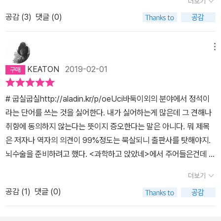
더보기
이해도를 높이고 싶어서 서점을 뒤져봐도결국은 수식덩어리 전공서
공감 (
3
)
댓글 (0)
를 선택할 수 밖에 없었던 예전에 비하면 격세지감이랄까. 어찌되었
던, 양자역학은 어느 책 한권으로 만족할수는 없는 분야다.저 책으로
는 도저히 이해할 수 없는 대목이, 다른 책의 설명으로 의문이 풀리기
메뉴
도 하고또 이 책으로 도저히 이해할 수 없는 대목이, 또 다른 저 책의
KEATON
2019-02-01
설명으로 의문이 풀리다보면하릴없이 시간의 함수로 책장은 채워져
가는거다. 고전역학에 이어, 번역을 해준 이종필 교수가 책 말미의 에
# 굽실굽실http://aladin.kr/p/oeUci바둑이외의 분야에서 정석이
필로그에도 언급했지만많은 책들은 플랑크의 흑체복사이론을 시작으
라는 단어를 쓰는 것을 싫어한다. 내가 싫어하는게 많은데 그 견해나
로 해, 보어의 양자조건을 풀어가면서시대순으로 서술하는게 대부분
취향에 동의하지 않는다는 뜻이지 증오한다는 말은 아니다. 뭐 제목
이라면이 책은 시작부터 행렬역학을 기반으로 한 스핀을 꺼내든다.서
은 저자나 역자의 의견이 99%정도는 묵살되니 출판사를 탓해야지.
두에 슈뢰딩거 방정식을 꺼내놓는 그리피스 양자역학보다 어찌보면
뇌수술을 준비하려고 했다. <과학하고 앉았네>에서 주어들은건데 뇌
파격적이랄까.두괄식이든 미괄식이든 어느 방법이 이해하기 좋은지
수술이 진짜 필요해보였다. x=1 이라던가 확률 P(x)=1/2 같이 나올
에 대한 정답은 없으니만큼어떤 방식이 옳다고 할 수는 없지만 (그래
더보기
줄 알았는데 그게 아니더라. 빨간책(<물리학 강의>, R.파인만)을 아
서 책장은 쌓여간다)암튼 역자의 말을 빌리자면, 서스킨드 교수는 정
공감 (
1
)
댓글 (0)
직 다 안봐서 공부를 덜한 탓이겠지... 박대표님 께서 던진 생물 공부
면돌파를 시도한 거다. 서스킨드 교수의 주관은 확실한거 같다. 그 시
핑계를 댈수도 있다. 후훗. 아무튼 이책 <양자역학편> 을 하고 앉아
작이야 어찌됬든자기가 생각하는 가장 쉬운 수학적 풀이로 상대의 이