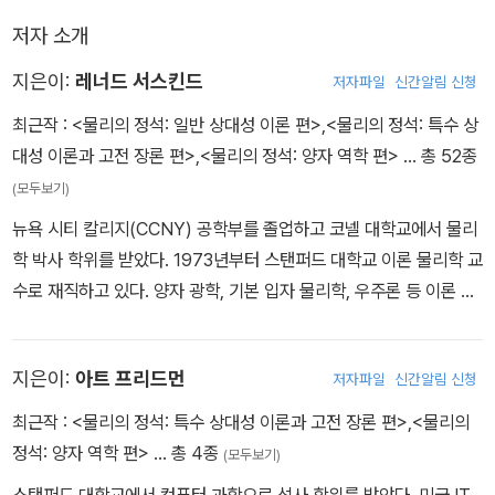
즐기기만 하면 된다. 물론 쉽지는 않을 것이다. 행운을 빈다.―
하게 권한다. 이 세계의 질서와 아름다움을 제대로 체감하는 데 있어
저자 소개
수학이 얼마나 효과적인지를 극명하게 보여 주기 때문이다.
지은이:
레너드 서스킨드
저자파일
신간알림 신청
서스킨드의 『물리의 정석』은 스탠퍼드 대학교의 일반 물리학 강의에
기초하고 있다는 점에서, 50년 전 캘리포니아 공과 대학(Caltech)
최근작 :
<물리의 정석: 일반 상대성 이론 편>
,
<물리의 정석: 특수 상
의 일반 물리학 강의를 담은 리처드 파인만의 『물리학 강의(Lecture
대성 이론과 고전 장론 편>
,
<물리의 정석: 양자 역학 편>
… 총 52종
s on Physics)』를 연상시킨다.
(모두보기)
뉴욕 시티 칼리지(CCNY) 공학부를 졸업하고 코넬 대학교에서 물리
학 박사 학위를 받았다. 1973년부터 스탠퍼드 대학교 이론 물리학 교
수로 재직하고 있다. 양자 광학, 기본 입자 물리학, 우주론 등 이론 물
리학의 모든 분야에 공헌했다. 스티븐 호킹에 대항해 블랙홀에 빨려
들어간 정보는 사라지지 않는다고 주장했다. 쿼크 속박 이론, 중입자
지은이:
아트 프리드먼
저자파일
신간알림 신청
생성, 블랙홀 상보성 원리, 홀로그래피 원리 등 현대 물리학계를 뒤흔
든 여러 개념을 발견해 내기도 냈다. 미국 국립 과학원(NAS)과 미국
최근작 :
<물리의 정석: 특수 상대성 이론과 고전 장론 편>
,
<물리의
학술원(AAAS) 회원이며, 세계 최고의 이론 물리학 연구 기관 중 하
정석: 양자 역학 편>
… 총 4종
(모두보기)
나인 캐나다 페리미터 이론 물리학 연구소의 객원 교수이다. 우리나
스탠퍼드 대학교에서 컴퓨터 과학으로 석사 학위를 받았다. 미국 IT