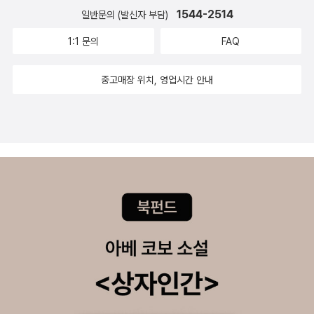
영원히 산다고 믿었던 신들에게도 마지막이 오고야 말 것이라고 인식
것 같고. 다른 사람 얘길 들으니, 비행기에서 나오는 커피잔과 일회용
에 대해 이 둘을 잇는 많은 궤적이 존재한다. 하지만 오직 하나만이 입
1544-2514
일반문의 (발신자 부담)
했던 것일까. 이 ‘라그나로크’라는 표현은 나치 독일이 가져와 사용하
스푼, 포크 이런 것들 다 챙겨나오는 습관이 있다고.. 부끄럽습니다...
자가 취하는 진짜 궤적이다. 진짜 궤적은 작용을 최소화하는, 또는 작
기도 했다. 히틀러가 자신들의 마지막을 지칭할 때 썼던 표현이기 때
1:1 문의
FAQ
왜 부끄러움은 늘 제 몫인 건가요. 이런 심정이 되지 않을 수 없다. 업
용을 정적으로 만드는 궤적이다. 그래서 우리가 할 일은 정적인 작용
문이다. 현대의 물리학자들은 우주가 맞이할 수 있는 종말을 빅프리
무도 딱 이렇게 한다. 정말 회의하다보면, 내가 미치겠다.. 라는 생각
의 풀이를 찾을 때까지 두 점을 잇는 모든 궤적을 조사하는 것이다. 그
즈(Big Freeze), 빅크런치(Big Crunch), 빅립(Big Rip) 세 가지로
중고매장 위치, 영업시간 안내
이 치솟아서... 여기까지. 다시 혈압이 상승되면서 눈이 튀어나올 것
원리로부터 우리는 오일러 - 라그랑주 운동 방정식을 유도했다.(p29
정리한다. 현대 물리학계는 우주가 점점 더 빠르게 팽창한다고 본다.
같은 스트레스가 쓰나미처럼 밀려온다...ㅜㅜ 아뭏든, 여유가 있으니
3) <물리의 정석 : 고전역학 편> 中 여러분은 무한소의 각도 a만큼
하지만 우주에 존재한다고 믿어지는 암흑물질과 암흑에너지의 존재
오랜만에 새로나온 책들을 둘러보고 있다. 신난다. 이 때만큼은 신나.
회전할 수 있으며, 그 과정을 반복함으로써 결국에는 어떤 유한한 회
와 역할 정도에 따라 여러 가능성을 예측한다. 현재의 우주가 팽창을
이 중에서 또 뭘 사지? 뭐 이런 것 생각하는 것도 신나고, 세상에 책이
전을 구축할 수 있다. 이러한 변환을 연속적이라고 부른다. 이는 연속
멈추고 얼어붙듯 멈추게 되거나(빅프리즈), 다시 수축하여 하나의 점
계속 끊임없이 나온다는 것도 신나고. ... 내가 이 직장에서 이런 신남
적인 변수(회전각)에 의존하며, 게다가 그 변수를 무한히 작게 만들
으로 수렴하며 으깨지거나(빅크런치), 아니면 계속 팽창하여 파열하
을 느낀 적이 있었나? 문득 그런 생각을 하니.. 흑. 다 때려치고 제주
수 있다.(p201)... 한 가지 주목할 만한 점이 있다. 퍼텐셜 에너지가
듯 종말을 맞이할 것(빅립)이라고 보는 것이다. 이 모든 가능성들은
도 한달살기 같은 거 하면서 책이나 맘껏 읽었으면... 아. 여기까
원점으로부터의 거리의 함수가 아니라면 라그랑지안은 무한소 회전
현재 우주에 존재한다고 알려진 암흑 물질(우주의 총 에너지 중 26%
지. .... 드라마 제목으로 봤던 것 같은데, 이 책이 4권짜리였구나. 근
에 대해 불변이 아니다.(p202) <물리의 정석 : 고전역학 편> 中 시
차지)과 암흑 에너지(우주의 총 에너지 중 68% 차지)에 대한 이해의
데 0~3? 이것은 어찌 된 것인지? .. 지방 소도시의 작은 병원을 배경
간 이동 대칭성, 또는 그의 부재가 어떻게 역학의 라그랑지안 공식에
정도에 달려 있다고 한다. 우리가 여태껏 살아오고 관측하며 이해한
으로 한 따뜻한 이야기라고 하니, 읽고 싶어진다. 작가 자체가 현직 의
반영되어 있을까? 답은 간단하다. 그런 대칭성이 있는 경우들에는 라
일반 물질의 질량에너지는 우주에 존재하는 전체 양의 5%에 불과할
사라는 것이 더욱 흥미를 더하고 말이다. 지방의 작은 병원을 배경으
그랑지안이 명시적으로 시간에 의존하지 않는다. 라그랑지안의 값은
뿐이다. 과학의 중요한 특징 중에는 ‘검증가능성’이 있다. 하지만 이
로 주변 사람들의 희로애락을 생생하게 보여준 덕에 일본문학을 대표
시간에 따라 변할수도 있지만, 오직 좌표와 속도가 변하기 때문에 그