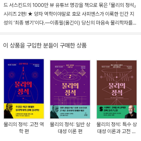
드 서스킨드의 1000만 뷰 유튜브 명강을 책으로 묶은 「물리의 정석」
어야 할 좋은 책들을 선정하고자 했다. 더불어 이에 대한 길잡이 안내
시리즈 2편! ★ 양자 역학이야말로 호모 사피엔스가 이룩한 인간 지
서를 만든다면, 이 책을 중심으로 관련된 주제들의 그물망을 만들고
성의 ‘최종 병기’이다.―이종필(옮긴이) 당신의 마음속 물리학자를
자연스럽게 학문의 지형도를 구축할 수 있으리라 생각했다. 저자의
깨워 줄 단 하나의 양자 역학 강의 이제 양자 역학은 상식이 되고 있
이 오랜 고민을 담아 《세계 물리학 필독서 30》을 집필하게 되었다.
다. 가수 박진영, 나르샤, 그리고 방송인 김제동 등이 텔레비전 방송에
꼭 해야만 하는 오랜 숙제를 시작하는 마음으로, 또한 언젠가 실행할
이 상품을 구입한 분들이 구매한 상품
출연해 양자 역학에 대해 서슴없이 말한다. ‘슈뢰딩거의 고양이’에서
과업의 출발점이 될 책을 만든다는 마음으로 이 책을 써냈다. 저서로
유래해, 역설적인 상황을 빗대어 표현하는 말 ‘슈뢰딩거의 ○○○’은
《샐러리맨, 아인슈타인 되기 프로젝트》 《우리의 태도가 과학적일
사람들이 보편적으로 사용하는 관용 표현이 되었다. 게다가 최근 수
때》 《신의 입자를 찾아서》 《이종필 교수의 인터스텔라》 《물리학 클
년 사이 양자 역학을 기초로 한 정보 이론인 양자 정보학이 차세대 정
래식》 등이 있고, 번역서로 《물리의 정석》 시리즈, 《그림으로 보는 모
보 이론으로 급부상하면서, 실용적인 목적으로 양자 역학을 공부해
든 순간의 과학》 《블랙홀 전쟁》 《최종 이론의 꿈》 등이 있다.
보고자 하는 사람들도 점차 증가하고 있다. 2017년에 ㈜사이언스북
스에서 나온 양자 역학 교양서 『김상욱의 양자 공부』는 출간 직후부
터 지금까지 대중의 꾸준한 사랑을 받으며 이러한 변화를 몸소 보여
주고 있다. 한편 양자 역학은 아주 작은 것들을 기술하기 때문에 인간
물리의 정석: 고전 역
물리의 정석: 일반 상
물리의 정석: 특수 상
감각의 범위를 완전히 넘어서며 우리의 직관으로 이해하기 힘든 학문
학 편
대성 이론 편
대성 이론과 고전 장
이라는 사실 또한 널리 알려져 있다. 때문에 양자 역학을 처음부터 차
론 편