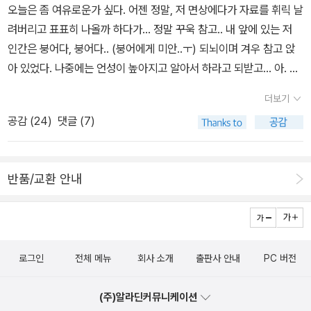
져 있는 모양새다. 저자가 소개하는 바에 따르면, 인간의 먼 조상은
오늘은 좀 여유로운가 싶다. 어젠 정말, 저 면상에다가 자료를 휘릭 날
는 의미를 발견하게 된다. 나아가, 뇌터 정리에 의해 대칭성과 보존법
n/2018/05/09/0200000000AKR20180509164100005.H
이미 우주의 시작과 끝에 대한 상상을 펼쳐보곤 했다. 고대 이집트인
려버리고 표표히 나올까 하다가... 정말 꾸욱 참고.. 내 앞에 있는 저
칙은 연결되면서, 에너지 보존은 전하량 보존으로까지 확대된다. 회
TML‪•쇼스타코비치 ‘죽은자들의 도시를 위한 교향곡‘ http://www.
들은 우주가 나일강에 떠 있는 ‘우주 알(cosmic egg)’에서 시작되었
인간은 붕어다, 붕어다.. (붕어에게 미안..ㅜ) 되뇌이며 겨우 참고 앉
전에 대한 불변을 의미하는 공간의 등방성이 각운동량의 보존을 준다
newsis.com/view?id=NISX20180509_0000303033‬.
다고 믿었다. 어쩌면 이런 믿음이 인도뿐만 아니라 우리나라에도 전
아 있었다. 나중에는 언성이 높아지고 알아서 하라고 되받고... 아. 흉
는 것도 보일 수 있다. 사실 적절하게 일반화하면, 자연계의 모든 보존
파되어 세계 여러 민족의 시작을 알리는 ‘알’신화가 되었을 것 같다.
흉한 3시간의 회의였다. 도대체 회의를 3시간씩이나 하는 것도 싫고
법칙은 뇌터 정리(Noether's theorem)를 통하여 대칭성과 관련 있
새끼를 낳는 사례보다, 알에서 생명이 나올 때 감각되는 탄생의 장면
더보기
(이건 회의가 아니라 고문인 거지) 그 붕어같은 면상을 쳐다보는 것도
다고 볼 수 있다. 이것은 전하량의 보존과 양성자나 중성자 같은 입자
이 더욱 극적이고 생생하기 때문이 아닐까 싶다. 현대에 이르면 우주
공감 (
24
)
댓글 (7)
싫고. 이쯤되면 저 사람과 내가 같이 과제를 할 수 있을까 의심스러워
의 보존을 포함한다.(p615) <프린스턴 응용수학 안내서 1> 中 재수
의 시작은 ‘빅뱅’으로 설명된다. 과학자들은 그 원인을 ‘무에서 일어난
지는 대목이 아닐 수 없는데... ㅜㅜ 업무적으로도 맘에 안 들지만, 인
식화 중 첫 번째 방법인 라그랑지언 수식화는 벡터를 제거했다는 점
양자요동’이라고 말한다. 내가 이해한 바로는 빅뱅 직전의 우주는 불
간적으로도 정말 같이 있기 싫은 스타일이라 때마다 부딪힐 것 같다.
에서 뉴턴의 접근법보다 강력하다. 시간과 공간의 좌표 상에서 두 점
확정성원리에 따라 에너지가 0인 상태는 애초에 존재할 수 없다. 우
반품/교환 안내
내가 싫어하는 면 중의 하나는, 해외 출장 나가서의 양태이다. 호텔에
의 궤적을 최적의 궤적을 찾는 방법. 그 방법이 오일러 - 라그랑주 운
주는 마치 물이 끊기 직전에 공기방울이 표면에 올라오며 일으키는
서 조식을 먹는데, 냅킨에다가 음식을 담기 시작한다. 빵, 과일... 그것
동방정식이다. 최소 작용 원리에 의해 도출된 라그랑지언 방정식은
표면의 요동과 같은 상태에 있다. 여기에 ‘우연’의 요소가 가미되어 방
도 모자라, 일회용 포크, 스트로... 요구르트. 이런 걸 냅킨 몇 장으로
시간의 영향을 받지 않는다. 만약, 라그랑지언 방정식에서 시간의 영
울 하나가 급격히 계속 팽창하고, 이것이 결국 우주로 자라난다는 것
둘둘 말아서 들고 나오는데 아연실색. 아니 비닐봉지라도 하나 들고
향까지 고려해야 한다면? 우리는 해밀토니안 방정식을 통해 이에 대
이다. 시작이 있다면 모든 존재에 최후가 있다고 생각하는 것은 자연
로그인
전체 메뉴
회사 소개
출판사 안내
PC 버전
와서 얌전히 넣어 가방에 투입 후 나오면 어디 덧나나. 그러고는 점심
한 논의를 이어갈 수 있다. 최소 작용의 원리는 각각의 순간에서 바로
스럽다. 인간의 조상도 다르지 않았다. 고대 바이킹족은 세상의 최후
시간이 되면 그걸 펼쳐 놓고 먹으라고 강요한다. 자기가 싸왔다며. 안
다음 순간의 미래를 결정하는 미분 방정식이 될 뿐이다.(p174) <물
를 ‘라그나로크(Ragnarok)’, 곧 ‘신들의 황혼’이라고 불렀다고 한다.
(주)알라딘커뮤니케이션
먹겠다고 그러자니 무시하는 것 같고 먹자니 나까지 수준이 떨어지는
리의 정석 : 고전역학 편> 中 공간과 시간 속에 주어진 임의의 두 점