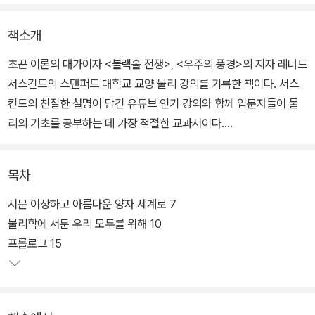
책소개
초끈 이론의 대가이자 <블랙홀 전쟁>, <우주의 풍경>의 저자 레너드
서스킨드의 스탠퍼드 대학교 교양 물리 강의를 기록한 책이다. 서스
킨드의 친절한 설명이 담긴 유튜브 인기 강의와 함께 입문자들이 물
리의 기초를 공부하는 데 가장 적절한 교과서이다.
이 책은 기존 물리 교과서의 체재를 따르지 않고 현장 연구자들이 사
목차
용하는 필수적인 최소한의 개념과 원리, 복잡해 보이는 수식의 핵심
을 정확하게 짚어 소개함으로써 ‘물리학의 정석(定石)’을 제시한 바
서문 이상하고 아름다운 양자 세계로 7
있는 <물리의 정석: 고전 역학 편>의 후속편이다.
물리학에 서툰 우리 모두를 위해 10
프롤로그 15
《월 스트리트 저널》 ‘최고의 책’으로 선정되기도 한 「고전 역학 편」의
설명 방식과 기초 논리를 그대로 따르면서도 양자 세계에만 존재하는
논리들을 덧붙임으로써, 기존 고전 역학과 충돌하지 않으면서도 완전