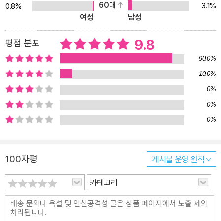
60대
3.1%
0.8%
‘당신의 마음속 물리학자’를 깨워 줄 단 하나의 양자 역학 강의라고 할
여성
남성
수 있다. 끈 이론의 창시자에게 직접 듣는 양자 역학의 정석(定石) 스
탠퍼드 대학교 물리학과 교수로 재직 중인 레너드 서스킨드는 대통일
9.8
평점 분포
이론의 후보로 각광받고 있는 끈 이론의 선구자이다. 1973년부터 지
90.0%
금까지 스탠퍼드 대학교 교수로 재직하며 양자 광학, 기본 입자 물리
10.0%
학, 응집 물질 물리학, 중력 이론 등 다양한 분야에 공헌했다. 특히 얼
0%
마 전 서거한 스티븐 호킹(Stephen Hawking)의 절친이자 호적수
로, 그에 대항해 블랙홀 상보성의 원리와 홀로그래피 이론을 정립한
0%
‘블랙홀 전쟁’의 주인공이기도 하다. 1940년 출생으로 79세의 나이
0%
에도 불구하고 여전히 첨단 연구와 대중 교육을 주도하고 있는 물리
학자이다. 작년에도 웜홀, 양자 텔레포테이션, EPR 역설 등을 포괄적
100자평
게시물 운영 원칙
으로 연구해 양자 역학과 일반 상대성 이론의 통합 가능성을 제시한
논문 2편을 연이어 발표해 학계를 뜨겁게 달군 바 있다. 저자 서스킨
카테고리
드의 말대로 이 책의 목표는 “말도 안 되게 이상한 양자 역학의 논리
를 숨기는 것이 아니라 오히려 대명천지의 광명 아래로 끄집어내는
것”이다. 저자는 양자 역학의 역사 등 대부분의 양자 역학 교양서들이