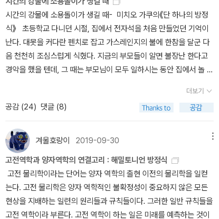
시간의 강물에 소용돌이가 생길 때
현상을 모델링하고 상상하는 도구로 수학을 쓰는데에는 턱없이 부족
론'의 4권으로 이루어져 있다. 서스킨드 교수가 스탠퍼드에서 일반
게 한 수 가르쳐주려고 하는신의 훈수가 있었다고 보는건 너무 억측
시간의 강물에 소용돌이가 생길 때- 미치오 가쿠의《단 하나의 방정
하다. 옛날 유우머에 정석책 잃어버린 걸 주운 학생과 선생님이 교내
학생들을 대상으로 열었던 강의를 정리한 내용이다. 이론물리학자인
일까. 마지막으로, 출판업계의 영원히 풀리지 않는 난제인 오탈자에
식》 초등학교 다니던 시절, 집에서 전자석을 처음 만들었던 기억이
방송으로 '홍성대 누구야! 정석책 찾으러 교무실로 와!' 라고 했는데
서스킨드 교수가 생각하는 '최소한의 이론theoretical minimum'이
대한 부분은 이 책도 피해갈 수 없다.어쩌겠는가. 차분히 읽어가면서
난다. 대못을 커다란 펜치로 잡고 가스레인지의 불에 한참을 달군 다
나에게는 그 정석책은 암만 봐도 쓸모가 없다. 대학별로 나오는 수많
이 정도이다. 두 번째는 션 캐럴 교수의 <우주의 가장 위대한 생각들
틀린 수식을 바로잡는 당신의 모습에 뿌듯함을 느껴보시길.
음 천천히 조심스럽게 식혔다. 지금의 부모들이 알면 불장난 한다고
은 <일반 수학>책에는 족보니 솔루션이 내려오는데 '왜'에 관해서 다
The Biggest Ideas in the Universe> 시리즈이다. 총 2권으로 이
경악을 했을 텐데, 그 때는 부모님이 모두 일하시는 동안 집에서 놀 거
올려 놓는 것이 없다. 아마도 계산기(Mathmetica 같은 전문 도구)
루어져 있는데, 서스킨드 교수의 책보다는 수식이 훨씬 적고 교과서
리를 이렇게 혼자 찾았던 모양이다. 이후 식은 못을 기름종이와 같은
의 결과값이거나 답을 정해놓고 뒤로 꼬아 놓는 방법으로 문제를 냈
분위기가 덜 나서 '일반인'들이 그래도 시도해 볼만하다. 마지막으로
더보기
얇은 종이로 한 번 싼 다음 구리선을 촘촘히 감는다. 못대가리를 기역
겠지? 세계적으로 유명하다는 <수리물리학>같은 책도 솔루션 완전
는, 국내 정완상 교수의 <세상에서 가장 쉬운 과학 수업> 시리즈가
공감 (
24
)
댓글 (8)
자로 구부린 함석판과 일정한 거리를 두어 나무판에 고정시킨 후 배
판은 본적이 없다. 뭐 수학책만 그럴까? 다른 교과서들도 연습문제는
있다. 현재까지 19권 정도가 검색되는데, 앞으로 더 나올 수도 있을
터리를 연결하면 전자석이 완성 된다. 여기에 스위치를 하나 달면 일
수두룩하지만 솔루션이 없어서 다 풀어본 사람은 별로 없을 것 같다.
것 같다[1]. '노벨상 수상자들의 오리지널 논문으로 배우는 과학'이 부
종의 모스 송신기처럼 전원을 연결할 때마다 전자석이 된 못대가리에
학위 따는데 그닥 도움은 안될 테니까.아무튼 잡고 있으면서 연습문
겨울호랑이
2019-09-30
메뉴
제로 붙어 있다. 실제로 책 뒤에는 영어로 된 논문이 있다. 신선한 시
함석판이 들러붙었다. 선행학습이란 것을 해본 적 없는 나에게는 집
제를 풀면 지식의 새로운 한걸음에는 많은 도움이 된다. 벡터의 내적
도이고 도전의식을 자극한다. 하지만 '세상에서 가장 쉬운'이라는 말
고전역학과 양자역학의 연결고리 : 해밀토니언 방정식
에서 했던 이런 놀이가 사물의 이치를 경험으로 이해하는 유일한 기
을 왜 <B|A> 이런 식으로 쓰는지 소개도 하는 등 많은 친절을 베푸는
에 현혹되면 안된다. 아마 이론물리학자의 기준에서 '가장 쉬운'일 것
고전 물리학이라는 단어는 양자 역학의 출현 이전의 물리학을 일컫
회였다. 그런데 내가 하던 이런 ‘과학 체험’ 활동은 일본계 미국 물리
책이기 때문이다.한편으로 걱정도 들었다. 다들 이거 읽고 내 지식이
이다. 앞에서 얘기했지만, 이 책도 거의 교과서에 준한다. 논문을 읽기
는다. 고전 물리학은 양자 역학적인 불확정성이 중요하지 않은 모든
학자 미치오 가쿠에 비하면 새 발의 피에 불과하다. 그는 고등학생 시
모자르다는 느낌보다 '난 그거 봤어 난 알아 느낌만 가지고 있으면 되
위한 내용을 앞에서 설명하므로, 표준적 교과서의 전개 방식과는 조
현상을 지배하는 일련의 원리들과 규칙들이다. 그러한 일반 규칙들을
절, 동네 전파상과 고물상에서 중고 부품을 수집하여 소형 입자가속
는거야!'라는 느낌을 받아버릴까 하는 걱정이다. 사실이 그렇잖은가
금 거리가 있을 수도 있다. 하지만 정말 자세히 설명하려는 저자의 시
고전 역학이라 부른다. 고전 역학이 하는 일은 미래를 예측하는 것이