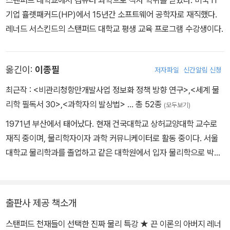
라 고등 과학원(KIAS)의 석좌 교수로 강연하기도 했다. 저서로는
기업 휼렛패커드(HP)에서 15년간 소프트웨어 공학자로 재직했다.
『우주의 풍경』, 『블랙홀 전쟁』, 『물리의 정석: 고전 역학 편』, 『물리의
레너드 서스킨드의 스탠퍼드 대학교 평생 교육 프로그램 수강생이다.
정석: 양자 역학 편』, 『물리의 정석: 특수 상대성 이론과 고전 장론
편』 등이 있다.
옮긴이:
이종필
저자파일
신간알림 신청
최근작 :
<비관리청항만개발사업 정보화 정책 방향 연구>
,
<세계 물
리학 필독서 30>
,
<과학자의 발상법>
… 총 52종
(모두보기)
1971년 부산에서 태어났다. 현재 건국대학교 상허교양대학 교수로
재직 중이며, 물리학자이자 과학 커뮤니케이터로 활동 중이다. 서울
대학교 물리학과를 졸업하고 같은 대학원에서 입자 물리학으로 박사
학위를 받았다. 한국과학기술원KAIST 부설 고등과학원KIAS, 연세
대학교, 서울과학기술대학교에서 연구원으로, 고려대학교에서 연구
교수로 재직했다. 2016년 건국대학교에 교양대학이 처음 생길 때 교
출판사 제공 책소개
수로 부임하면서 학생들에게 교양으로서 과학을 어떻게 가르쳐야 할
스탠퍼드 천재들이 선택한 진짜 물리 특강 ★ 끈 이론의 아버지 레너
것인가를 고민했으며, 가장 기본적인 출발점으로서 대학생들이 꼭 읽