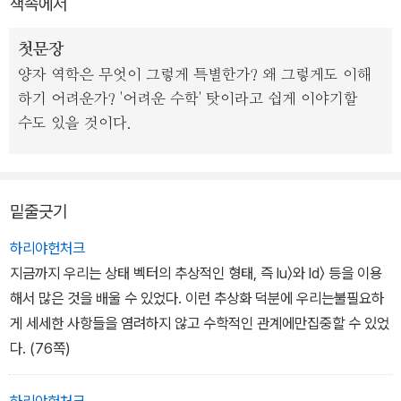
책속에서
히 새로운 양자 역학을 독자에게 선사한다. ‘당신의 마음속 물리학
자’를 깨워 줄 단 하나의 양자 역학 강의라고 할 수 있다.
첫문장
양자 역학은 무엇이 그렇게 특별한가? 왜 그렇게도 이해
[솔루션 다운로드]
하기 어려운가? '어려운 수학' 탓이라고 쉽게 이야기할
http://sciencebooks.minumsa.com/?bcpattach=2442c25
수도 있을 것이다.
c0ae66b56cde14220c06758177f25571b
밑줄긋기
하리야헌처크
지금까지 우리는 상태 벡터의 추상적인 형태, 즉 lu〉와 ld〉 등을 이용
해서 많은 것을 배울 수 있었다. 이런 추상화 덕분에 우리는불필요하
게 세세한 사항들을 염려하지 않고 수학적인 관계에만집중할 수 있었
다. (76쪽)
하리야헌처크