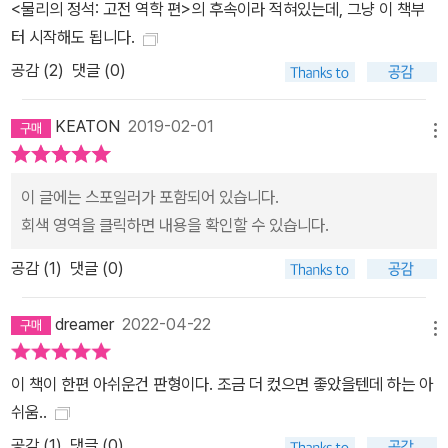
<물리의 정석: 고전 역학 편>의 후속이라 적혀있는데, 그냥 이 책부
것처럼, 이번 「양자 역학 편」 역시 출간 직후부터 역자 오프라인 특강
터 시작해도 됩니다.
이 수차례 예정되어 있다. 뿐만 아니라 ㈜사이언스북스가 제작하고
공감 (
2
)
댓글 (0)
이종필 교수가 감수한 연습 문제 풀이집 『물리의 정석 솔루션: 양자
역학 편』을 책 구매 독자 전원에게 사은품으로 제공할 예정이다. 솔루
KEATON
2019-02-01
션을 통해 독자들은 책의 연습 문제를 통한 ‘양자 역학 실습’을 더욱
메뉴
효과적으로 할 수 있다. 유튜브 무료 강의와 연습 문제 솔루션, 그리고
이종필 교수가 한국 독자들을 위해 직접 강의에 나서는 레너드 서스
이 글에는 스포일러가 포함되어 있습니다.
킨드 물리학의 정석(定石) 양자 버전인 만큼, 양자 역학을 전혀 모르
회색 영역을 클릭하면 내용을 확인할 수 있습니다.
는 초심자부터 「고전 역학 편」의 다음 단계인 양자 역학에 도전하고자
하는 사람들, 고전 역학과 양자 역학이 충돌하는 듯한 기존 설명에 지
공감 (
1
)
댓글 (0)
친 사람들, 그리고 21세기 새로운 상식이자 실용 기초 학문으로서 양
자 역학에 도전하고자 하는 대학생, 직장인에게 최고의 책이라고 할
dreamer
2022-04-22
메뉴
수 있다.
이 책이 한편 아쉬운건 판형이다. 조금 더 컸으면 좋았을텐데 하는 아
쉬움..
공감 (
1
)
댓글 (0)