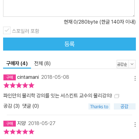
다루고 있는 부분을 과감히 생략하고 도입부부터 독자의 “직관 회
로”를 양자 역학에 알맞게 “재배선”하는 작업에 들어간다. 전반부에
현재
0
/280byte (한글 140자 이내)
서는 양자 역학이 고전 역학과 다른 결정적 이유를 설명하면서, 양자
역학을 이해하기 위한 새로운 논리와 도구 들, 즉 스핀, 큐비트, 불확
스포일러 포함
정성 원리, 선형 대수학 등을 다룬다. 후반부에서는 고전 역학의 탐구
등록
대상이었던 입자와 조화 진동자에 양자 역학의 논리를 대입해 숨겨진
자연 법칙을 찾아낸다. 뿐만 아니라 본문 전체의 약 20퍼센트에 해당
구매자 (4)
전체 (8)
하는 두 챕터(6~7강)에 걸쳐 양자 정보학의 핵심 개념인 얽힘에 대
해 다룬다. 그리고 책 곳곳에 있는 연습 문제들을 통해 독자들이 직접
cintamani
2018-05-08
메뉴
수학을 이용해 양자 역학 문제를 풀고 몸소 이해할 있는 기회 또한 제
공하고 있다. 이 책을 공부하는 동안 우리의 선천적인 ‘물리적 약점’을
파인만의 물리학 강의를 잇는 서스킨트 교수의 물리강의!
극복하고 ‘양자 간극’을 뛰어넘는 독특한 경험을 하게 될 것이다. 한편
공감 (
3
)
댓글 (0)
『블랙홀 전쟁』, 『물리의 정석: 고전 역학 편』 등 서스킨드의 다른 책들
을 번역, 출간한 바 있는 이종필 건국 대학교 교수가 번역해 간결하고
지양
2018-05-27
정확한 한국어 설명을 제공하고 있다. 「어른의 수학」, 「이종필의 물리
메뉴
의 정석 특강」 등 직접 나서서 「고전 역학 편」 해설 강의를 진행해 온