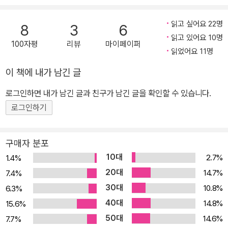
근차근 정복해 나가는 새로운 수학과 새로운 논리를 갖추지 못한 대
중은 ‘진짜’ 양자 역학 공부를 시작하는 일에 주저할 수밖에 없었다.
읽고 싶어요 22명
8
3
6
이번에 ㈜사이언스북스에서 번역, 출간한 『물리의 정석: 양자 역학
읽고 있어요 10명
100자평
리뷰
마이페이퍼
편』은 이러한 상황에 명쾌한 해답을 제시해 준다. 이 책은 끈 이론의
읽었어요 11명
창시자 레너드 서스킨드(Leonard Susskind)의 스탠퍼드 대학교
이 책에 내가 남긴 글
최고의 인기 강의로, 일반인을 위해 모든 물리 분야의 정수만을 모아
로그인하면 내가 남긴 글과 친구가 남긴 글을 확인할 수 있습니다.
제공해 1000만 뷰를 달성한 136개의 유튜브 명강 시리즈 「최소한의
이론(Theoretical Minimum)」을 책으로 번역, 출간한 국내 교양 물
로그인하기
리 시리즈 「물리의 정석」 두 번째 책이다. 이 책은 기존 물리 교과서의
체재를 따르지 않고 현장 연구자들이 사용하는 필수적인 최소한의 개
구매자 분포
념과 원리, 복잡해 보이는 수식의 핵심을 정확하게 짚어 소개함으로
10대
2.7%
1.4%
써 ‘물리학의 정석(定石)’을 제시한 바 있는 『물리의 정석: 고전 역학
20대
14.7%
7.4%
편』의 후속편이다. 《월 스트리트 저널》 ‘최고의 책’으로 선정되기도
30대
10.8%
6.3%
한 「고전 역학 편」의 설명 방식과 기초 논리를 그대로 따르면서도 양
40대
14.8%
15.6%
자 세계에만 존재하는 논리들을 덧붙임으로써, 기존 고전 역학과 충
50대
14.6%
7.7%
돌하지 않으면서도 완전히 새로운 양자 역학을 독자에게 선사한다.