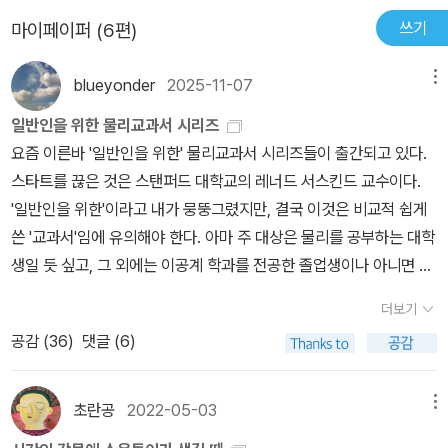
있다 보니 여러번 해야되는 큰 뇌수술이 필요해졌다. 내일 병원가는
해를 끌어내는 것.칸토르의 말처럼 수학의 본질은 그 자유로움에 있
쓰기
마이페이퍼 (6편)
날인데 ㅎ아무튼 결론은 어렵다. 텐서라는 개념은 더 어려워졌고 이
다는 것이라는 말처럼난 이러한 풀이를 다른 책에서 보지는 못했지
것이 텐서요! 하는 책이나 문서는 아직 찾지 못했거나 이해하지 못했
만, 어찌됬든 서스킨드 교수는 잘만 쓰지 않는가.참고로, 전작인 고전
blueyonder
2025-11-07
메뉴
다. 난 책을 느리고 게으르게 보는데다 <문명> 같은 게임 하느라 시
역학과도 비슷한 부분인데.. 모든 설명을 이 책에서 해주지는 않는다.
간을 날려서 그렇다. 난 솔직한 사람이라고.원제를 보면 Minimal Th
일반인을 위한 물리교과서 시리즈
예를 들어, 간단한 변수분리법으로 풀어야 하는 미분방정식의 해는
eory 라고 적혀있어서 미국에서도 출판사가 제목을 정한 것 같기도
요즘 이른바 '일반인을 위한' 물리교과서 시리즈들이 출간되고 있다.
풀이없이 그냥 결론으로 언급하니 참조하기를.또한, 수식보다 말로
하다. 다들 단순한건 좋아하니까. 겉장에 아마존 독자들이 극찬했다
스타트를 끊은 것은 스탠퍼드 대학교의 레너드 서스킨드 교수이다.
하는 설명이 더 추상적이고 이해하기 어려운 부분이 꽤 있다. 미시적
는데 왜 극찬했는지는 봐도 봐도 모르겠다. 다들 양자역학 전공하신
'일반인을 위한'이라고 내가 뭉뚱그렸지만, 결국 이것은 비교적 쉽게
세계는 우리의 손에 쥐어지는 물체가 아니기 때문에이 책을 포함한
분들인가?앞편인 고전역학 편이라면 학교다닐때 물리, 수학 좀 하셨
쓴 '교과서'임에 유의해야 한다. 아마 주 대상은 물리를 공부하는 대학
어떠한 책의 설명으로도 고전역학처럼 직관적 이해는 쉽지 않을거라
던 분들이라면 꽤 어려운 편은 아니다. 그래도 고전역학은 시각화가
생일 듯 싶고, 그 외에는 이공계 학과를 전공한 졸업생이나 아니면 정
본다.하지만 최대한 고전역학과의 연관성을 끊임없이 연결해가며 설
되니까. 그런데 양자역학편은 ε (우리가 상상할 수 있는 가장 작은
말 물리에 갈망이 있는 고등학생 정도가 아닐까 한다. 하지만 미적분
명하려 노력하는저자의 스토리텔링은 단연 독보적이다. 이건 읽어보
더보기
수) 아래의 상태를 가르쳐 주려고 하다보니까 할 수 없는 시각화를 할
정도의 지식이 분명히 있어야 하므로, 이에 대한 지식이 없는 정말 '일
고 판단하시라. 아무리 생각해도, 양자역학의 태동과 발전은 기적과
수는 없는 노릇이고 죄다 수식이 되어버리니까 과학에 호기심은 높지
공감 (
36
)
댓글 (6)
반인'에게는 이해가 어려우리라 생각한다. 아마 보통 고등학생에게도
도 같은 일이라는 생각이 든다.이 책에는 언급되어 있지 않지만, 플랑
만 수학싫어하는 사람이 본다면 이 책을 싫어할지도 모르겠다.보통 <
마찬가지일 것이다. 먼저 서스킨드 교수의 <물리의 정석The Theor
크의 흑체복사이론, 빛의 스펙트럼, 발머/리드베리의 공식,제만 효과,
수학의 정석>책 뗏다고 하면 엥간한 수학은 다 한다고 생각할텐데 글
etical Minimum> 시리즈이다. 다음은 영문판 원서들. 이 시리즈는
보어/조머펠트의 양자론 등이 동시다발적으로 20c 초반에 얽혀 이
초란공
2022-05-03
메뉴
쎄? 정석책 가지고는 그냥 수능시험문제 푸는데 도움이 될 뿐이다.
'고전역학', '양자역학', '특수상대성이론과 고전장론', '일반상대성이
거대한 학문의 토대가 되었다는 건, 무지하지만 호기심 많은 인간에