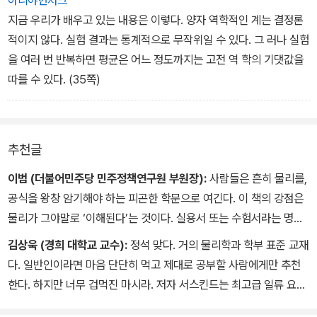
지금 우리가 배우고 있는 내용은 이렇다. 양자 역학적인 계는 결정론
적이지 않다. 실험 결과는 통계적으로 무작위일 수 있다. 그 러나 실험
을 여러 번 반복하면 평균은 어느 정도까지는 고전 역 학의 기댓값을
따를 수 있다. (35쪽)
추천글
이범 (더불어민주당 민주정책연구원 부원장):
사람들은 흔히 물리를,
공식을 왕창 암기해야 하는 피곤한 학문으로 여긴다. 이 책의 강점은
물리가 그야말로 ‘이해된다’는 것이다. 실용서 또는 수험서라는 명분
으로 학습자의 입에 공식을 ‘쑤셔 넣으려는’ 시도에 물린 사람들에게
김상욱 (경희 대학교 교수):
정석 맞다. 거의 물리학과 학부 표준 교재
이 책은 구원의 손길이 될 것이다. 저자의 유튜브 오리지널 강의를 함
다. 일반인이라면 마음 단단히 먹고 제대로 공부할 사람에게만 추천
께 이용할 수 있다는 것도 대단한 강점이다.
한다. 하지만 너무 겁먹진 마시라. 저자 서스킨드는 최고급 일류 요리
물리가 이해되는데, 그냥 이해되는 게 아니다. 이 책을 물리를 배우려
사이고, 번역자 이종필 교수는 완벽한 테이블 세팅을 마쳤다. 당신은
는 사람들만 본다면 불운이다. 수학에 관심 가진 사람들에게도 강력