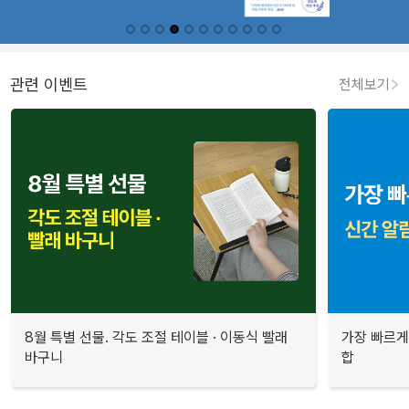
관련 이벤트
전체보기
8월 특별 선물. 각도 조절 테이블 · 이동식 빨래
가장 빠르게
바구니
합