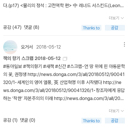
기 ‘베타트론’을 혼자서 만들었다고 한다. 베타트론은 전자를 가속시
우리는 스타 지식인, 스타 과학자, 돈되는 기술에 투자만 하기 때문이
도가 돋보이고, 설명을 통해 실제 어떻게 이러한 지식이 논문에 활용
다.(p17) <물리의 정석 : 고전역학 편> 中 레너드 서스킨드(Leonar
키는 장치다. 따라서 전자를 만들어 쏠 수 있는 전자총(electron gu
겠지. 정석을 외치는 저자/역자가 가르키는 달보다는 저자/역자와 표
되는지를 볼 수 있다는 장점이 있을 듯 싶다. 개인적으로, 매우 신선한
d Susskind)와 조지 라보프스키(George Hrabovsky)는 <물리의
n)이 필요하다. 일상에서 ‘전자총’이 장착되어 있던 장치는 바로 ‘브
지를 답습할까봐 또 걱정이다. 하이라이트는 연습문제인데....이런 책
더보기
시도라고 생각한다. 19권의 책을 나열하고 보니, 참 저자가 대단하다
정석 : 고전역학 편 The Theoretical Minimum: What You Need
라운관식 텔레비전’이었다. 여기에 전자총에서 방출 된 전자를 가속
들의 독후감은 왜 맨날 이런 식으로만 읽힐까. 내가 이미 중학교때 부
공감 (
47
)
댓글 (8)
는 생각이 든다. 웬만한 사명감이 없으면 하기 쉽지 않은 일이다. 그런
to Know to Start Doing Physics>에서 고전 물리학의 계에서부
시키기 위해 전기장을 걸어둘 고전압 장치가 필요했을 것이다. 가쿠
터 <수학의 정석>을 외면해서 그랬을지도 모르겠다.* 읽을려면 연습
면에서, 관심 있는 '일반인'들에게는 축복과도 같다. 좀 더 깊이 알고
터 출발하여 해밀토니언과 라그랑지언 방정식에 이르는 개념을 설명
와 같은 과학자들의 어린 시절을 보면 거의 틀림없이 이렇게 과학 실
문제 풀 각오로 읽자. 그래서 이책은 보는 책이 아니라 '하는 책'이다.
싶은 분야가 있다면 한번 시도해 봐도 좋겠다.정리하고 보니, 션 캐럴
한다. 수학에 대해 잘 모르는 독자들을 위해서 본문에서는 극한, 미적
오거서
2018-05-12
메뉴
험을 직접 하며 시행착오를 거쳤던 선체험이 있다. 요즘 아이들은 아
누가 위키같은 것을 만들어서 풀이집이라도 올려주면 참 감사하겠다.
교수의 책을 다른 두 시리즈와 묶는 것이 적절할지 의문이 들기도 한
분 등 수학의 기초개념부터 설명하고 있지만, 많은 수학식은 독자들
쉽지만 이런 기회를 수많은 학원을 다니느라 박탈당하는 것 같아 안
울프램 알파 돈내고 쓰느니 그 곳에 후원할 수도 있을 것 같다.( 그정
책의 향기 스크랩 2018-05-12
다. 좀 더 '딱딱하게', 정식으로 물리적 개념을 알고 싶은 이들은 캐럴
에게 부담으로 다가오는 것 또한 사실이다. 그래서, 이번 페이퍼에서
타까운 마음이 들 때가 있다. 자연과 사물에 대한 감각이 상당히 둔화
도 열정으로 다른 책도 해주시면 정말로 감사...ㅎㅎ) 물론 해답지 배
‪#동아일보 #책의향기 #새책 #신간 #스크랩•언 땅 위에 핀 아동문학
교수의 책으로 시작하는 것이 좋을 것 같기도 하다. 단 2권이므로! --
는 <프린스턴 응용수학 안내서1 The Princeton Companion to A
되어 있는 것이다. 어렵고 기나긴 수련을 거쳐야하는 과학의 길에는
낄의도가 아니라 내가 정 못풀겠거든 조금만 훔쳐보려고 그러니 부탁
의 꽃, 권정생 http://news.donga.com/3/all/20180512/90041
-[1] 2026-01-27: <세상에서 가장 쉬운 과학 수업> 시리즈의 20권
pplied Mathematics 1>의 내용과 함께 곁들여 라그랑지언과 해밀
미치오 가쿠와 같은 괴짜가 많이 필요한 분야다. 《단 하나의 방정식》
드립니다요.*난 <수학의 정석>이 하도 못생겨서 개념원리만 팠었어
320/1‬‪•세계인의 영어 열풍, 英 산업혁명 이후 시작됐다 http://ne
'쿼크모형'이 출간되어 추가한다.
토니안 방정식의 내용을 정리해 본다. <프린스턴 응용수학 안내서1
의 저자 미치오 가쿠는 ‘아인슈타인 키드’이기도 하다. 그가 1947년
요.
ws.donga.com/3/all/20180512/90041326/1‪•창조자에게 응답
>의 설명에 따르면, 뉴턴 역학에는 두 가지 재수식화가 있는데, 이들
생이므로 아인슈타인이 사망했을 때인 1955년에 8살이었을 것이다.
하는 ‘착한’ 자본주의의 미래 http://news.donga.com/3/all/201
이 바로 우리가 살펴보고자 하는 라그랑주와 해밀토니안 방정식이다.
8살이면 당대의 아인슈타인이 과학계의 세계적인 거물이었다는 정도
80512/90041322/1‪•전쟁나자 한성 버린 선조… 실리 추구한 현실
이들 방정식은 에너지가 보존된다는 전제 아래에서 고전역학과 양자
더보기
도 알았을 것이다. 어린 가쿠는 아인슈타인이 말년에 모든 것을 쏟아
적 선택 http://news.donga.com/3/all/20180512/90041324/
역학의 연결고리가 되는데, 이를 보기 전 에너지 보존에 대해 살펴보
공감 (
1
)
댓글 (0)
부었지만 완성하지 못했던 ‘통일장 이론’을 자신이 완성하겠다는 결
1‪•국가가 사라진 자리 파고든 ‘홀로코스트의 비극’ http://news.do
도록 하자. 종종 많은 형태의 에너지가 있으며 그 모든 에너지의 총합