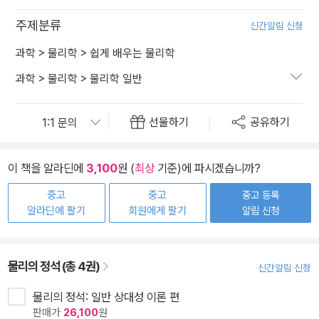
주제분류
신간알림 신청
과학
>
물리학
>
쉽게 배우는 물리학
과학
>
물리학
>
물리학 일반
선물하기
공유하기
이 책을 알라딘에
3,100
원 (
최상
기준)에 파시겠습니까?
중고
중고
중고 등록
알라딘에 팔기
회원에게 팔기
알림 신청
물리의 정석 (총 4권)
신간알림 신청
물리의 정석: 일반 상대성 이론 편
판매가
26,100
원