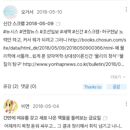
심을 했다고 한다. 만물의 이치를 설명할 수 있는 통일장 이론은 결국
nga.com/3/all/20180512/90041282/1‪•에디슨은 왜 남들이 잠
은 보존된다고들 배운다. 하지만 그 모두를 입자의 운동으로 환원하
우주에 존재하는 모든 힘(중력, 전자기력, 약한 핵력, 강한 핵력)을 하
잘 시간에 밥을 먹었을까 http://news.donga.com/3/all/201805
오거서
2018-05-10
메뉴
면 고전물리학에는 오직 두 형태의 에너지, 즉 운동 에너지와 퍼텐셜
나로 통일하는 작업이다. 이런 맥락에서 저자는 물리학에서 우주의
12/90041290/1‪•놀 줄 아는 日 소설가 “취미, 어디까지 해봤니” ht
에너지만 존재한다. 에너지 보존을 유도하는 최성의 방법은 형식적인
신간 스크랩 2018-05-09
시작과 끝을 설명할 수 있는 ‘하나’의 방정식을 찾는 사람들의 이야기
tp://news.donga.com/3/all/20180512/90041286/1•‪[150자
수학 원리로 바로 뛰어드는 것이다.(p149) <물리의 정석 : 고전역학
#뉴시스 #연합뉴스 #조선일보 #새책 #신간 #스크랩‪•허구헌날 노
를 흥미롭게 들려준다. 이처럼 큰 뜻을 세웠던 어린 과학자는 훗날
맛보기]물리의 정석―양자역학 편 外 http://news.donga.com/
편> 中 입자의 위치에 의해 결정되는 함수인, 시간의 영향을 받지
력만 하고, 커서 뭐가 되려고 그러니 http://books.chosun.com/s
‘끈이론’이라는 분야를 일구어낸 인물이 되었다. 국내에 소개된 과학
3/all/20180512/90041329/1‬•‪[새로 나왔어요]서울 촌놈, 제주에
않는 힘 F=F(r)을 먼저 살펴보자. 그중에는 보존력이라고 하는 특별
ite/data/html_dir/2018/05/09/2018050900366.html•왜 물
자들 중에 (내가 현재까지 이해한 바에 따르면) 끈이론의 선구자 혹은
서 자리 잡기 外 http://news.donga.com/3/all/20180512/900
한 종류의 힘이 있다. 보존력의 중요성은 에너지 E라고 하는 보존되
리학에 서툴까…쉽게 푼 양자역학·상대성이론신간 ‘물리의 정석‘·‘물
지지자 계보에는 미치오 가쿠와 레너드 서스킨드(《블랙홀 전쟁》, 《우
41309/1‬•‪[밑줄 긋기]나는 아직도 스님이 되고 싶다 http://news.d
는 양의 존재에 있다. E(에너지)= T(운동에너지)+V(퍼텐셜에너지)
질의 탐구‘ http://www.yonhapnews.co.kr/bulletin/2018/05/
주의 풍경》, 《물리의 정석》 등 저술), 그리고 브라이언 그린(《엔드 오
onga.com/3/all/20180512/90041269/1.
로 구성된다... 보존력의 가장 간단한 예로는 용수철에 매달린 입자를
08/0200000000AKR20180508177200005.HTML•아동문
브 타임》, 《엘리건트 유니버스》,《우주의 구조》 등 저술)이 포함된다.
더보기
나타내는 조화 진동자가 있다. 조화 진동자는 모든 이론 물리학에서
학가 권정생의 처절하고 아름다운 삶 ‘아름다운 사람 권정생‘ 출간htt
반면 끈이론의 지지자들의 대척점에는 고리양자중력이론의 선구자
공감 (
2
)
댓글 (0)
단연코 가장 중요한 체계이다. 퍼텐셜 에너지 V에 의해 서술되는 어
p://www.yonhapnews.co.kr/bulletin/2018/05/09/020000
카를로 로벨리(《모든 순간의 물리학》, 《시간은 흐르지 않는다》, 《보
떠한 체계에서도, V는 안정된 평형인 점들에서 극소이다.(p606) <
0000AKR20180509125500005.HTML•장강명 ˝간판따라 신
이는 세상은 실재가 아니다》등 저술)가 있다. 이들은 모두 우주 혹은
프린스턴 응용수학 안내서 1> 中 정리하면, 에너지는 운동에너지와
분 나뉘는 사회, 정상인가요?˝ 르포 ‘당선, 합격, 계급‘ 출간 http://w
존재의 근본 원리를 설명하고, 그 시작과 끝을 설명하고자 시도한다.
비연
2018-05-04
메뉴
퍼텐셜 에너지로 구분할 수 있는데, 조화 진동자는 에너지 보존을 잘
ww.yonhapnews.co.kr/bulletin/2018/05/09/0200000000
물론 지나친 일반화가 되겠지만, 이 구도만 보면 우주의 시작과 끝을
간만에 여유를 갖고 새로 나온 책들을 둘러보는 금요일
나타내는 개념이며 우리는 조화 진동자를 통해 퍼텐셜 에너지는 안정
AKR20180509157200005.HTML•˝화엄경 한번 읽어보는 게
설명할 수 있는 이론에 미국 학계와 유럽 학계의 경쟁구도가 이루어
어제까지 목청 돋워 싸우고... 그 결과 정리해서 휘릭 넘기고 나니..
된 평형의 점들에서 극소이며, 입자는 그 평형인 점에 계속 머무른다
소원이라는 사람들 많아˝http://www.yonhapnews.co.kr/bulleti