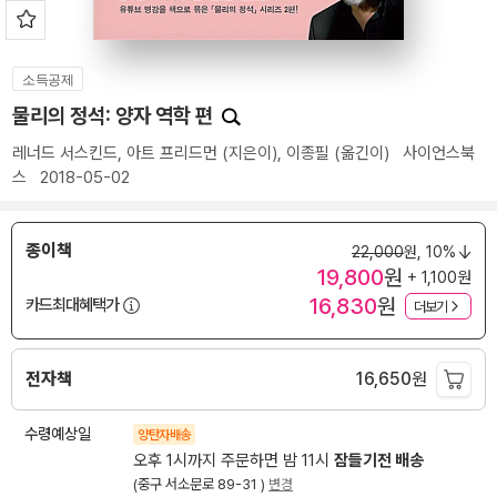
소득공제
물리의 정석: 양자 역학 편
레너드 서스킨드
,
아트 프리드먼
(지은이),
이종필
(옮긴이)
사이언스북
스
2018-05-02
종이책
22,000
원,
10%
19,800
원
+ 1,100원
16,830
원
카드최대혜택가
더보기
전자책
16,650
원
수령예상일
양탄자배송
오후 1시까지 주문하면 밤 11시
잠들기전 배송
(중구 서소문로 89-31 )
변경