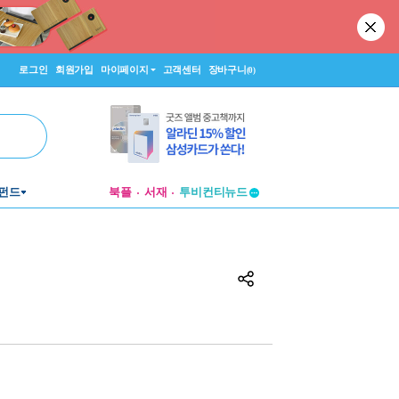
로그인
회원가입
마이페이지
고객센터
장바구니
(0)
펀드
북플
서재
투비컨티뉴드
창작플랫폼
투비컨티뉴드