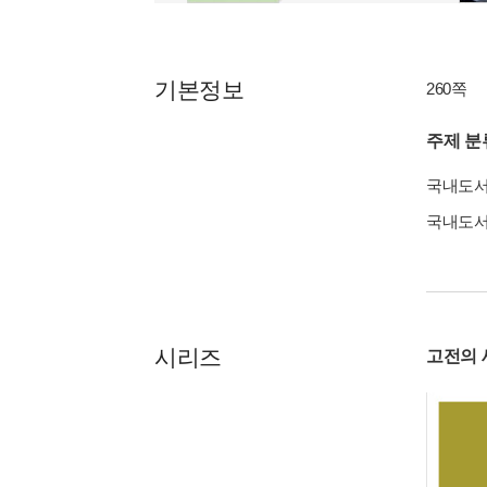
기본정보
260쪽
주제 분
국내도
국내도
시리즈
고전의 