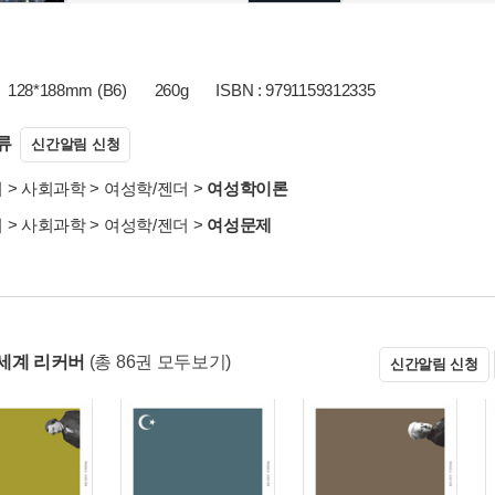
128*188mm (B6)
260g
ISBN : 9791159312335
류
신간알림 신청
서
>
사회과학
>
여성학/젠더
>
여성학이론
서
>
사회과학
>
여성학/젠더
>
여성문제
세계 리커버
(총 86권 모두보기)
신간알림 신청