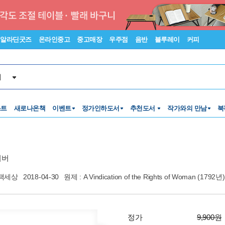
알라딘굿즈
온라인중고
중고매장
우주점
음반
블루레이
커피
서
스트
새로나온책
이벤트
정가인하도서
추천도서
작가와의 만남
북
커버
책세상
2018-04-30
원제 : A Vindication of the Rights of Woman (1792년)
정가
9,900원