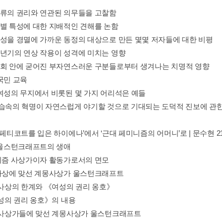
인류의 권리와 연관된 의무들을 고찰함
성별 특성에 대한 지배적인 견해를 논함
여성을 경멸에 가까운 동정의 대상으로 만든 몇몇 저자들에 대한 비평
유년기의 연상 작용이 성격에 미치는 영향
사회 안에 굳어진 부자연스러운 구분들로부터 생겨나는 치명적 영향
국민 교육
 여성의 무지에서 비롯된 몇 가지 어리석은 예들
 습속의 혁명이 자연스럽게 야기할 것으로 기대되는 도덕적 진보에 관
‘페티코트를 입은 하이에나’에서 ‘근대 페미니즘의 어머니’로 | 문수현 2
리 울스턴크래프트의 생애
미니즘 사상가이자 활동가로서의 면모
몽사상에 맞선 계몽사상가 울스턴크래프트
계몽사상의 한계와 《여성의 권리 옹호》
여성의 권리 옹호》의 내용
계몽사상가들에 맞선 계몽사상가 울스턴크래프트