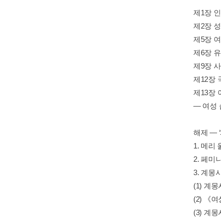
제1장 
제2장 
제5장 
제6장 
제9장 
제12장 
제13장
— 여성
해제 — 
1. 메
2. 페
3. 계
(1) 
(2) 《
(3) 