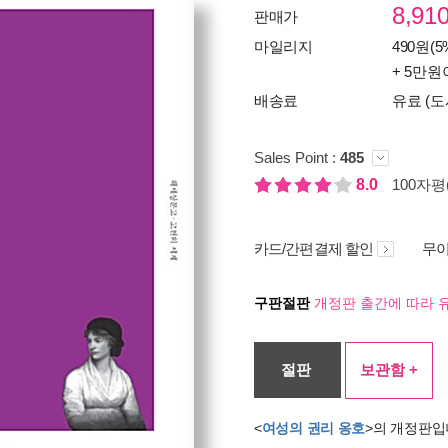
8,91
판매가
마일리지
490원(5
+ 5만원
배송료
유료 (도
Sales Point :
485
8.0
100자평(
카드/간편결제 할인
무이
구판절판
개정판 출간에 따라 
절판
보관함 +
<
여성의 권리 옹호
>의 개정판입