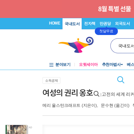
HOME
전자책
만권당
외국도서
국내도서
첫달무료
국내도
분야보기
오뒷세이아
추천마법사
베
소득공제
여성의 권리 옹호
고전의 세계 리
|
메리 울스턴크래프트
(지은이),
문수현
(옮긴이)