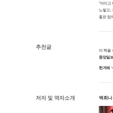
"아이고
노랗고, 
좋은 엄
추천글
이 책을 
중앙일
한겨레
저자 및 역자소개
백희나