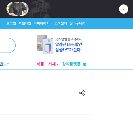
로그인
회원가입
마이페이지
고객센터
장바구니
(0)
투비컨티뉴드
창작플랫폼
펀드
북플
서재
투비컨티뉴드
원