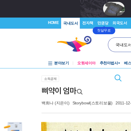
HOME
전자책
만권당
외국도서
국내도서
첫달무료
국내도
분야보기
오뒷세이아
추천마법사
베
소득공제
삐약이 엄마
백희나
(지은이)
Storybowl(스토리보울)
2011-12