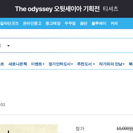
알라딘굿즈
온라인중고
중고매장
우주점
음반
블루레이
커피
서
스트
새로나온책
이벤트
정가인하도서
추천도서
작가와의 만남
북
-01
정가
10,000