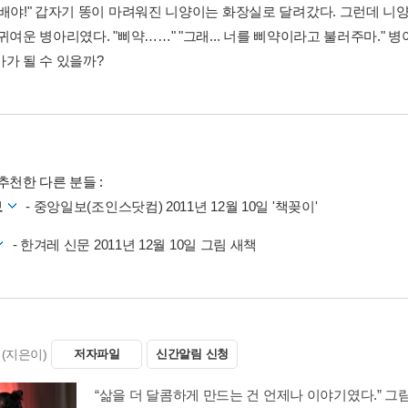
 배야!" 갑자기 똥이 마려워진 니양이는 화장실로 달려갔다. 그런데 니양
귀여운 병아리였다. "삐약……" "그래... 너를 삐약이라고 불러주마."
마가 될 수 있을까?
추천한 다른 분들 :
보
- 중앙일보(조인스닷컴) 2011년 12월 10일 '책꽂이'
- 한겨레 신문 2011년 12월 10일 그림 새책
(지은이)
저자파일
신간알림 신청
“삶을 더 달콤하게 만드는 건 언제나 이야기였다.” 그림