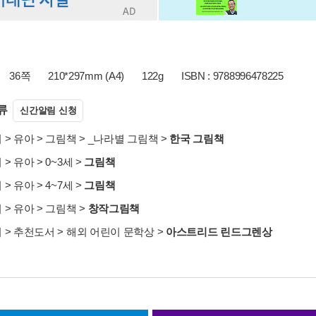
36쪽
210*297mm (A4)
122g
ISBN : 9788996478225
류
신간알림 신청
서
>
유아
>
그림책
>
_나라별 그림책
>
한국 그림책
서
>
유아
>
0~3세
>
그림책
서
>
유아
>
4~7세
>
그림책
서
>
유아
>
그림책
>
창작그림책
서
>
추천도서
>
해외 어린이 문학상
>
아스트리드 린드그렌상