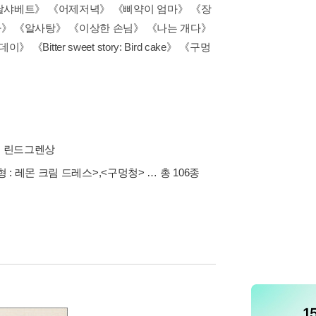
《달샤베트》 《어제저녁》 《삐약이 엄마》 《장
마》 《알사탕》 《이상한 손님》 《나는 개다》
ter sweet story: Bird cake》 《구멍
리드 린드그렌상
 : 레몬 크림 드레스>
,
<구멍청>
… 총 106종