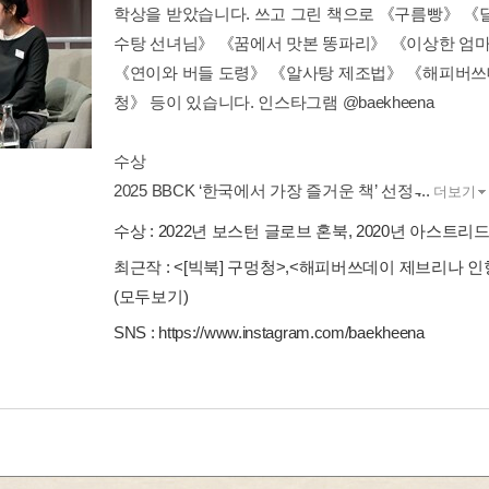
학상을 받았습니다. 쓰고 그린 책으로 《구름빵》 
수탕 선녀님》 《꿈에서 맛본 똥파리》 《이상한 엄
《연이와 버들 도령》 《알사탕 제조법》 《해피버쓰데이》 《Bit
청》 등이 있습니다. 인스타그램 @baekheena
수상
2025 BBCK ‘한국에서 가장 즐거운 책’ 선정 ̵...
더보기
수상 :
2022년 보스턴 글로브 혼북, 2020년 아스트
최근작 :
<[빅북] 구멍청>
,
<해피버쓰데이 제브리나 인형
(모두보기)
SNS :
https://www.instagram.com/baekheena