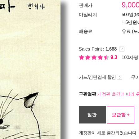
9,00
판매가
마일리지
500원(5
+ 5만원
배송료
유료 (도
Sales Point :
1,688
9.3
100자평(
카드/간편결제 할인
무이
구판절판
개정판 출간에 따라 
절판
보관함 +
개정판이 새로 출간되었습니다.