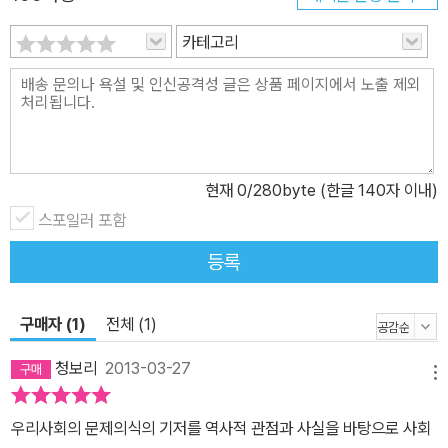
의 것과는 전혀 다른 인식 공간’, 즉 국문 담론에 주목한다. 통치와 교
카테고리
화의 대상이던 일반 평민은 한문을 기반으로 하는 양반 공론장 안으
로 들어갈 수 없었다. 그러던 것이 성리학 경전을 백성들에게 보급하
여 통치의 효율성을 높이고자 하는 정치적 목적에서 창제된 한글로
인해, 인민은 그들만의 문자 수단을 갖게 되었고 이른바 새로운 문헌
공동체가 느슨하게 형성되어 갔던 것이다. 지배 계급은 물론 인민들
도 새로운 문자 수단이 어떤 결과를 초래할 것인지 명확히 알지 못했
현재
0
/280byte (한글 140자 이내)
다. “언문은 한문과 구별되는 사회적 상상을 인민에게 제공한다. 그
스포일러 포함
속에는 지배 권력의 허를 찌르고, 지배 이념의 논리를 뒤집고, 심지어
등록
는 지배 체제의 전복까지를 꿈꾸는 혁명적 이상이 싹트고 있었다.” 저
자는 이 평민 담론장이 동학을 계기로 공론장으로 확대 발전했다고
구매자 (1)
전체 (1)
설명한다. 의사소통의 장의 형성은 한 개인이 개인적 삶의 영역을 넘
어 자신의 생각과 의사, 정서를 타인과 공유하게 하며, “자신의 생각
청보리
2013-03-27
메뉴
을 말하고 교환하고 설득할 수 있는 기제, 타인의 낯선 생각을 접하고
자신의 삶을 돌아볼 수 있는 성찰의 기회가 생긴다는 사실은 사회 변
우리사회의 문제의식의 기저를 역사적 관점과 사실을 바탕으로 사회
혁에서 매우 커다란 의의를 지닌다.” 이런 의사소통의 장, 공론장과