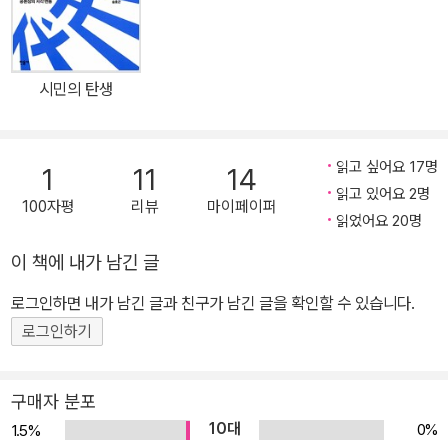
식의 잣대는 한국 사회의 심층을 가늠하지 못하고 그 본질을 왜곡하
기 십상이며, 지식의 전문화는 영역 간 담론의 교류와 소통의 결핍을
초래해 거시적 안목을 차단한다. 이러한 문제의식에서 저자는 그동안
시민의 탄생
한국 사회를 재단하는 데 절대적으로 의지해 온 ‘서양산 사회과학’을
과감히 벗어 버리고 한국 사회의 역사적 심층에 다가가고자 하며, 또
한 학계의 세분화되고 목적론적인 기존 연구 경향에서 가능한 한 멀
읽고 싶어요 17명
1
11
14
리 떨어져 우리의 조선사를 총체적으로 조망하고자 한다. 이를테면
읽고 있어요 2명
100자평
리뷰
마이페이퍼
‘부르주아지 없이는 민주주의도 없다.’라는 마르크스 이론의 유명한
읽었어요 20명
명제가 한국에도 그대로 대입될 수 있는가?, 박정희 정권에서 정책적
이 책에 내가 남긴 글
으로 배양된 재벌이 부르주아지인가?, 외국 학자들의 눈에 낯선 한국
의 높은 교육열은 어떻게 설명할 수 있는가? 하는 문제들이 한국만의
로그인하면 내가 남긴 글과 친구가 남긴 글을 확인할 수 있습니다.
역사적 진화 경로와 그 특징을 살펴보지 않고는 설명될 수 없다는 것
로그인하기
이다. 그렇기 때문에 우리가 그동안 부정하고 과감히 잘라내어 버렸
던 기원을 찾고, 우리의 지적 전통과의 소통을 회복해야 하는 것이다.
구매자 분포
이 책은 이를 위한 한 사회학자의 35년 여정의 결실이라 할 수 있다.
10대
0%
1.5%
1970년대 세대가 자부심을 갖고 행했던 과거와의 단절, 못난 아비