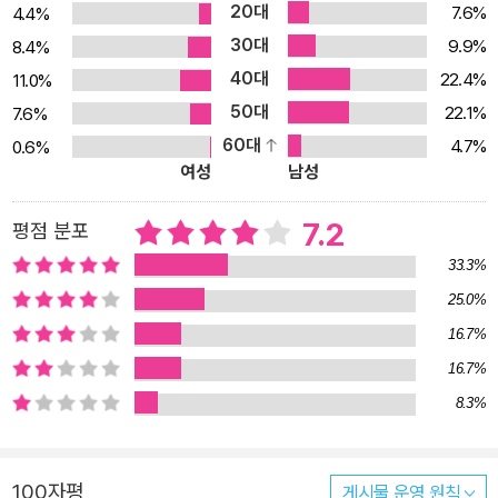
20대
7.6%
4.4%
죽이기의 대가는 혹독했다. 역사의 내력들은 나를 통해 새로이 현현
30대
9.9%
8.4%
되고, 나를 통해 미래로 뻗어 나간다. 그렇다면 ‘이단의 자식’은 일찍
40대
22.4%
11.0%
이 아버지를 죽였지만 다시 아버지를 찾아야 하는 이율배반적 상황에
50대
직면한 것이다. 어쨌든 돌파구를 만들어야 했다. 그것이 인류학적 아
22.1%
7.6%
버지든, 사상적 아버지든 현대적 지식으로 무장한 천애의 고아에겐
60대
4.7%
0.6%
여성
남성
아버지가 절실했다. 나의 기원, 1970년대 세대의 기원, 그리고 20세
기 한국의 기원이 어디에서 비롯되었는지를 알아야 했다. 우선 가장
7.2
평점 분포
가까운 근대, 개화기로부터 그 기원에의 탐색 여행을 출발하기로 했
33.3%
다. 이 책은 그런 탐색 여행의 사회학적 보고서다. -「책머리에」중에서
◆ 극단적 경쟁과 균열, 소통 불능의 시대 토론과 합의에 기반한 ‘공
25.0%
론장’을 만들어야 할 때 조선 사회는 성리학 기반의 강력한 통치 체계
16.7%
로 500여 년 동안 무너지지 않고 유지될 수 있었다. 조선의 성리학은
16.7%
그 자체가 종교이자 정치요 지식이었으며, 이러한 지식·종교·정치의
8.3%
삼위일체가 조선을 단단하게 떠받쳐 준 세 개의 축이었다. 그러나 이
토록 공고한 조선도 결국엔 무너지고 마는데, 저자는 그 원인으로 글
자를 읽고 쓸 줄 아는 ‘새로운 인민’의 출현과 그로 촉발된 ‘지배 계급
100자평
게시물 운영 원칙