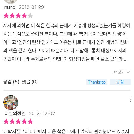
하여 국문담론은 지배층의 통치 축을 약화시키는 결과를 창출했다.
터 백성에 이르기까지 모든 계층의 의식부족으로 실제로 한글이 조금
자이자 대표적인 칼럼리스트 송호근 교수가 한국 사회의 현안과 주요
nunc
2012-01-29
저자는 이렇게 인민의 탄생을 조심스럽게 바라보고 있다. 그렇다면
씩 이용되게 된 시기는 반포 후 100년이 지난 뒤였고, 실제로 우리가
쟁점에 대한 고민과 성과를 엮어 낸 책입니다. 저자는 ‘단절과 비약’으
저자는 구체적으로 조선의 근대를 언제로 보고 있나?조선의 근대는
오늘날에 자유로이 이용할 수 있는 수준에 이르게 된 것은 현대 한글
로 분석에서 자주 이탈하는 한국사회를 분석하고 대안을 제시하기 위
저자에 의하면 이 책은 한국의 근대가 어떻게 형성되었는가를 해명하
바로 19세기 초반 순조 연간에 지식-권력이 분리되던 세도정치 때라
의 아버지인 주시경 선생이 연구를 거듭하고 나서였지요. 하지만 이
하여 기꺼이 조선으로 우회하는 긴 여행을 감행합니다. 근대 시민의
려는 목적으로 쓰여진 책이다. 그런데 왜 책 제목이 ‘근대의 탄생’이
고 밝히고 있다. 중앙과 지방간의 인적교류와 학문적 교류가 단절되
런 역사적 사실을 생각해보더라도 어쨌든 저 드라마 ‘뿌리 깊은 나무’
탄생 이전으로의 학문적 여정을 위하여 조선이라는 시공간을 선택한
아니고 ‘인민의 탄생’인가? 그 이유는 바로 근대가 인민 개념의 변화
던 시기에 느닷없이 근대가 찾아든 이유가 뭘까? 세도가 내부에서만
는 드라마적인 과장이 섞여있기도 하지만 제법 준수하게 한글이 어떻
것이지요. 그는 한문을 사용하는 양반 유교 사회의 붕괴가 바로 근대
와 맥을 같이 한다고 보기 때문이다. 다시 말해 “통치 대상으로서의
학문적 논쟁이 일어났을 때 그 변방에선 어떤 일들이 일어나는지를
게 받아들여지고, 동시에 어떻게 받아들여지지 않는가를 잘 드러내었
의 시작이고, 인민의 탄생이라고 주장합니다. 인민 - 민족과 민중을
인민이 아니라 주체로서의 인민”이 형성되었을 때 비로소 근대가 태
당시의 지배세력은 알지 못했다는 것이다. 조선은 지식사회라는 등식
던 수작이었습니다. 그런데 이 뿌리 깊은 나무에서 제가 감명 깊게 본
대신하여 송호근 교수는 푸코(M. Foucault)가 그랬던 것처럼 조선
동하게 된다는 것이다. 그러므로 ‘주체로서의 인민’이 형성되는 과정
을 떠받친 공식이 와해되는 틈새로 종교, 문예, 정치 영역에서 형성되
부분은 바로 세종과 세종의 한글 반포를 막으려는 세력(극중에서는
더보기
시대 지식의 계보를 탐사하겠다는 야심으로 조선 사대부의 성리학이
을 추적한다면 자연스레 우리사회에서 근대의 형성과정을 드러내 보
고 있었던 '평민 담론장'이 비로소 고개를 들었다는 것이다. 인민과 역
밀본이라고 이름 붙여져있습니다만)의 수장인 정기준(극중에서는 정
라는 강력한 지식권력을 분석하였습니다. 조선시대 평민과 천민을 합
공감 (
5
)
댓글 (0)
일 수 있을 것이라 생각한다. 그렇다면 ‘주체로서의 인민’은 어떻게
사의 접속이 비로소 이루어지던 역사의 장이었던 것이다. 갓난아기
도전의 동생의 아들)과의 마지막 대화였습니다. 정기준은 세종에게
쳐 일컬은 '인민'은 통치의 객체이자 대상에서, 새로운 인민으로 재탄
형성되는가. 이는 기존의 인민, 즉 ‘통치 대상으로서의 인민’이 처해
상태의 인민이 언문을 통해 겨우 말을 배워가며 옹알이를 하고 있을
죽어가는 몸을 이끌고 겨우 말합니다. ‘그대가 준 문자를 통해서 백성
생합니다. 저자는 민중이라는 호명이 부르주아지와 프롤레타리아가
있던 조건과 그 조건의 변화과정을 살펴보아야 한다. 건국 이래로 조
때 느닷없이 찾아든 정신적 성숙과 함께 성장통을 겪은 셈이라고 해
메뉴
은 지혜를 가지게 되겠지만 그만큼 더 지배층에게 쉽게 속게 될 것이
부재한 한국의 특수성을 간과하는 것이라고 생각하고, 민족은 국사학
선은 유교국가로서 매우 강고한 통치 구조를 유지해 오고 있었다. 이
야할까? 그리하여 명사에서 동사로 이동한 주체로의 인민은 무수한
다.’ 라고 말이지요. 세종은 그 말을 듣고 잠시 생각에 잠겼다가 크게
비밀의정원
2012-02-02
계의 목적론적 역사관이기 때문에 적합하지 않다고 생각합니다. 그는
통치 구조의 세 축은 “성리학적 우주관과 조상 숭배를 통치 이념과 결
술어를 가지게 되었다. 인민으로서 ~되어가기는 시간의 경험과 공간
웃으면서 정기준의 말에 반박합니다. ‘때로는 백성들은 질 것이고 때
역사학자들이 분절적인 좁은 시야로 역사를 보기 때문에 미시적 접근
부시킨 ‘종교적 의례’, 신분 직역과 부세 의무를 강제하는 ‘향촌 지배’,
적 배경이 있어야 완성되어지는 것이거늘, 자기의식 없이는 주체는
로는 이길 것이나 그것은 상관없다. 그것이 역사다. 네 말 대로 백성들
대학시절부터 나남에서 나온 책은 교재가 많았다 관심분야도 있었지
을 할 뿐, 거시적인 구조를 간과하여 역사를 제대로 조망하지 못했다