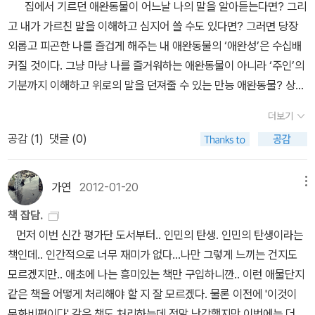
피할 수 없다. 그 외에 근대라는 역사적 범주가 서양사를 기준으로 한
집에서 기르던 애완동물이 어느날 나의 말을 알아듣는다면? 그리
예술 분야 파트장으로 지원하시겠습니까? (예/아니오) =======
고 정치를 실천하는 데 중용의 감각이 대단히 중요하다는 점이다.어
것이며 한국사의 특수성은 중세에서 근대로의 이행이라는 일반적 틀
고 내가 가르친 말을 이해하고 심지어 쓸 수도 있다면? 그러면 당장
======================================
째서 높은 명망을 얻게 되었는지는 모르겠지만(이게 국내에 소개된
로 재단하기 어렵다는 근대 회의론도 있다.입장은 다르지만 근대의
외롭고 피곤한 나를 즐겁게 해주는 내 애완동물의 ‘애완성’은 수십배
======================================
첫 책이다!) '보수주의 정치철학'을 대표한다고 하니 읽어봄직하다는
핵심을 자본주의 경제체제와 국민국가라는 정치체제의 결합으로 이
커질 것이다. 그냥 마냥 나를 즐거워하는 애완동물이 아니라 ‘주인’의
========== 신청 기간 : 3월 30일~4월 15일
생각은 든다(물론 한국의 보수(주의)를 이해하는 데에는 아무런 도움
해한다는 점에서는 공통적이다. 자본주의 근대로 나갈 수 있는 역량
기분까지 이해하고 위로의 말을 던져줄 수 있는 만능 애완동물? 상상
도 주지 못할 테지만). 더불어 박동천 교수의 번역이란 점도 책을 신
을 일제의 강점 이전에 우리가 갖고 있었느냐 없었느냐가 주된 쟁점
만 해도 신기하지 않은가?
이런 뜬금없는 상상은 사실 거의 보지 않
뢰하게 만든다. <깨어 있는 시민을 위한 정치학 특강>(모티브북, 20
더보기
이었다. 하지만 전작인 『인민의 탄생』에서와 마찬가지로 송 교수는
았던 ‘뿌리깊은 나무’ 드라마에서 우연히 시청하게 된 장면 때문이었
10)과 <플라톤 정치철학의 해체>(모티브북, 2012) 등의 저자이면서
공감 (
1
)
댓글 (0)
‘공론장 분석’이라는 새로운 방법론을 채택한다. 공론장의 구조변동
다. 세종이 한글을 만들고자 할 때, 이를 반대하는 ‘밀본’이 세종에게
<이사야 벌린의 자유론>(아카넷, 2014)을 포함해 정치사상 분야의
에 관한 하버마스에 선구적 연구에 기대어 저자는 공론장의 분석을
했던 말이 바로 기르던 개가 말을 하게 된다면 어쩌겠냐는 것이었다.
여러 고전을 우리말로 번역해왔기 때문이다(자유주의 정치철학자인
아예 조선의 전반적 역사 변동과정을 설명하는 통시적 분석틀로 삼는
결국 세종은 어찌됐든 훈민정음을 반포하여 성리학을 더욱 널리 알리
가연
2012-01-20
메뉴
벌린도 분류하자면 보수에 속하겠군). 분량이 묵직하지 않은 것도 나
다. 책의 부제가 ‘조선의 근대와 공론장의 지각 변동’으로 붙여진 이유
고자 했으나 결국 이것이 의도치 않게 결국 조선후기 새로운 ‘반체
름 장점. 흥미가 생긴다면, 김비환 교수의 <오크숏의 철학과 정치사
책 잡담.
다. 저자는 “조선의 역사 변동은 공론장 구조 변동의 역사”라고까지
제’세력이 등장하는 주요한 민족어로서의 기능을 했다. 이러한 의도
상>(한길사, 2014)까지 손에 들 수 있겠다... 15. 01. 24.
먼저 이번 신간 평가단 도서부터.. 인민의 탄생. 인민의 탄생이라는
말한다.그러한 관점에서 볼 때, 19세기 중반 이후 조선은 한 시대가
치 않은 한글의 역설적 효과. 이것이 바로 조선 후기 근대적 인민이 탄
책인데.. 인간적으로 너무 재미가 없다...나만 그렇게 느끼는 건지도
저물고 질적으로 전혀 다른 시대가 다가오는 전환기였다. 이 전환기
생하게 된 계기였고 이러한 인민의 탄생을 거시적 관점에서 살펴본
모르겠지만.. 애초에 나는 흥미있는 책만 구입하니깐.. 이런 애물단지
를 가리키는 이름이 ‘말안장 시대’(1860~94)다. 1860년대 전국 각
책이 바로 『인민의 탄생』이다.
조선후기에서 ‘근대의 맹아’를 찾기
같은 책을 어떻게 처리해야 할 지 잘 모르겠다. 물론 이전에 '이것이
지에서 봉건 질서와 지배층에 반기를 든 민란의 시대가 도래했고, 저
위해 기존의 한국사학이 고군분투하던 90년까지의 다양한 연구성과
문화비평이다' 같은 책도 처리하는데 정말 난감했지만 이번에는 더