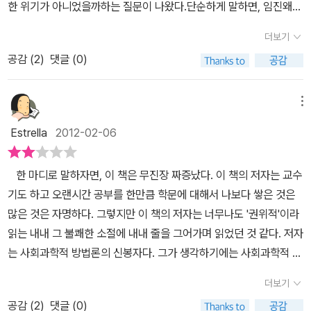
현된 소리’ 즉 언문 문서가 다시 인민에게 새로운 의식 세계를 요구하
부로 들어가서 인민의 탄생을 절차탁마하는 심정으로 끌어 올려놓은
한 위기가 아니었을까하는 질문이 나왔다.단순하게 말하면, 임진왜란
그런 저의 기대는 뒤의 ‘개화기 인민’부터 시작되는 챕터들을 하나씩
된 중동의 혁명바람이 이제는 우리나라에서도 조금씩 시작 되는 느낌
이념과 권리 투쟁에 몰입한 나머지 독립된 개인, 사회의 핵심 가치를
는 것이 가능하게 되었다.”(135) 저자가 보기에 이는 하나의 역설인
점은 높이 살만 하기때문이다. 다시 책으로 돌아가자면, 인민은 거대
시기에 '애국자'라는 개념이 존재했느냐의 의미였다. 이것이 가능하려
읽어나가면서 산산이 부서졌습니다. 그리고 동시에 드는 생각은 저자
이다. 무관심했던 주체들이 조금은 세상밖으로 나오는 느낌이다. 이
배양하고 내면화하는 시민이 되지 못했다는 것인데요, 저자가 지나치
더보기
데, 왜냐하면 한글 창제의 목적이 바로 유교 이념을 백성들에게 효율
담론에 가려져 있거나 억눌려져 있던 개인의 발견과도 같은 것이라면
면 국가라는 것, 국경이라는 것, 국민이라는 것이 일괄해서 해명되어
에 대한 의구심이었습니다. 도대체 어떤 근거로 이렇게 자신만만한
책은 그래서 대학사 회에서 좀 더 평이하게 해설되며, 더 광범위하게
게 기능론적이고 수구적이라는 느낌을 지울 수가 없습니다. 개인의
적으로 전달하는데 있었기 때문이다. 결국 통치구조의 강화를 위해
인민의 진화의 추동력은 뭘까? 사회, 경제적, 정치적 변동과 함께 라
공감 (
2
)
댓글 (0)
야 했다. 어쨌든 당시 문헌을 보면 왜구의 침략에 대한 반발은 있었으
걸까, 라는 생각 말이지요. 사실 저자가 하고자 하는 연구는 두 권의
읽기 운동이 일어났음 하는 바램이다. 인민의 탄 생이라는 거창한 제
탄생에서 사회구조가 미치는 영향을 가볍게 보고 있다는 생각까지 들
창제된 한글이 평민들의 담론장 형성에 기여하여 기존의 통치구조를
는 것이다. 저자는 문헌공동체, 자발적 결사체,새로운 인민의 탄생이
나 그것은 이슬람의 공격에 직면한 기독교 공동체의 위기감과 같았
책으로 나누어져서 발간된다고 하여 실망감을 조금 덜어보려고 했었
목답게 아주 큰 이야기를 하고 있지만 디테일이 꽤나 흥미롭다는 점
었습니다. 저자가 이야기하는 ‘교양 시민’은 인텔리 부르주아와 별로
무너뜨리는데 기여했다는 것이다. 정리하자면, 한글의 사용과 확산
었다는 것에 방점을 찍는다. 천주교는 국문 담론장을 형성하는데 주
다. 즉, '재조지은'이라는 표현에서 드러나듯 동아시아의 국제 질서에
지만, 각각의 권에서 다루는 것이 '근대적 인민의 탄생 과정' 과 '인민
메뉴
에서도 이 책은 평가받을만하다. 아쉬운 이야기를 조금 더 하면 근대
다르게 느껴지지 않습니다. 네그리가 이야기하는 다중과 상당한 거리
은 한자에 기반을 둔 당시의 지배 이데올로기인 유교 사상과 이로부
도적 역할을 했고, 독서대중의 탄생은 주로 사대부 계층에 의해 장악
서 중화에 대한 공격은 있을지언 정 조선이라는 한 국가의 존립에 대
의 시민으로의 전환 과정' 이니 이 책의 논리 전개나 나중에 나올 책의
사이후 현대사를 다루는 속편이 나왔으 면 더 독자를 자극할 수 있겠
가 느껴졌습니다. 공론장을 통한 사회운동으로, 사회 운동 내에서의
Estrella
2012-02-06
터 비롯된 통치구조인 종교, 지식, 정치 체제와는 사뭇 다른 인식적 공
되고 있었던 문예 담론장을 이원화하는 결과를 가져왔다. 개인의 발
한 위기감은 드러나지 않았다.그렇지 않다면, 재조지은을 말하면서
논리 전개가 크게 차이가 있을 것 같지는 않습니다.저자가 책에서 이
다는 생각이 들었다.
다양성과 개인주의의 가치 고양으로, 이러한 토양에서 자유로운 연합
간을 열어젖혔고, 이 공간을 통해 주체적 인민이 탄생하면서 근대가
견이야말로 근대의 여명을 여는 가장 중대한 변화가 아니었을까, 문
예상되는 외침(병자호란)을 앉아서 당하는 멍청한 시대인식이 가능
야기하고자 하는 바는 (수많은 이론들을 적용시키지만) 결론적으로
을 통한 참여와 반권위적이고 수평주의적인 조직화로 이어지는 다중
한 마디로 말하자면, 이 책은 무진장 짜증났다. 이 책의 저자는 교수
형성되었다는 것이다. 책은 이러한 논증을 입증하기 위한 각종 사료
예적 평민 담론장이야말로 그 중심에 놓아야 할 것이라고 저자는 지
했을리 없다. 이를 테면, 송시열과 같은 이는 재조지은이라는 정치질
하나입니다. ‘많은 사람들이 한글을 해독할 수 있게 되면서 결과적으
지성의 개념과 - 송호근 교수의 교양시민 개념을 - 비교하여 논의해
기도 하고 오랜시간 공부를 한만큼 학문에 대해서 나보다 쌓은 것은
들로 빼곡하게 채워져 있다. 책 말미에 자그마치 아홉 페이지에 걸쳐
적한다. 보편어가 아닌 민족어의 발명, '주체의식의 리허설'을 가능하
서를 유지할 수 있다면 백성들이 얼마나 유린되더라도 '참을 수 있을
로 사회변혁의 맹아가 틔워졌다.’ 라고 말이지요. 이 결론을 얻기 위해
보는 것도 의미 있으리라 봅니다. 둘째, 저자는 미국산 사회과학을
많은 것은 자명하다. 그렇지만 이 책의 저자는 너무나도 '권위적'이라
실려 있는 참고문헌의 목록은, 저자가 서론에서 밝힌 바 있듯 미시사
게 해준 문해인민이 근대의 주인공이 되기까지를 저자는 질문과 답의
굴욕'이라고 여겼다. 그것은 근대적 국가체제가 사실상 엄밀하게 등
서 수많은 사료를 가져오지만, 중간에 저자는 기존 역사 연구에 대해
맹신했던 한국 한계를 비판하면서 연구의 포문을 열었으나, 결국 푸
읽는 내내 그 불쾌한 소절에 내내 줄을 그어가며 읽었던 것 같다. 저자
적 연구의 한계를 극복하고 이를 종합하여 거시적 관점을 제시하고자
형식을 빌리고 있다. (1) 왜 근대의 기원을 인민과 결부시키는가?
장하지 않았음을 보여준다. 2. 송호근 교수의 [인민의 탄생]은 바로
서 비판하면서 거시사와 미시사가 제대로 통합되지 않았다고 이야기
코와 하버마스의 연구방법과 대안으로 한국사회를 분석합니다. 그는
는 사회과학적 방법론의 신봉자다. 그가 생각하기에는 사회과학적 방
하는 저자의 의도를 분명하게 보여준다. 나로선 이 책의 세부 논증의
(2) 인민을 결박시킨 조선의 통치체계는 어떤 것이었나? (3) 인민은
이런 오래된 질문을 떠오르게 했다. 이 책은 근대부분을 다루는 2권
합니다. 행간을 읽어보면 다음과 같습니다. 제대로 된 역사 연구가 지
서양 학문에 중독된 우리 학계에 대한 비판과 그에 따른 자신의 지적
법론으로 역사를 조망하는 것만이 가장 합리적이고 옳아 보인다. 그
타당성을 검토할 능력은 없기에, 평범한 독자가 가질 수 있는 질문을
어떤 통로를 통해 그것에서 풀려났는가? 이 세가지 질문은 '인민과 근
으로 이어질 시리즈의 첫번째 책이다. 저자는 이 책 서술의 목적을 현
금껏 이루어지지 않았고 이제 이르러 자신이 그 역할을 맡아서 연구
더보기
방황의 서사를 펼쳐갑니다. “마르크스주의 발전론, 프랑크푸르트학
래서 그는 책에서 역사학자들을 서슴없이 (거의 인격적으로) 깎아내
던져보자. 책을 읽으며 가장 먼저 떠올랐던 의문은 ‘왜 근대인가?’ 하
대', '조선의, 통치구조', 국문담론과 공론장'으로 개념화되는 과정을 4
재 취약한 시민공론장이 어디에서 기인하는지를 밝히고자 하는 '현재
를 하고 있다, 라고 말이지요. 하지만 이런 자신만만함에 비하여 책을
파의 비판이론, 서양산 근대화론이 맹위를 떨쳤고, 청년들의 사고를
공감 (
2
)
댓글 (0)
려간다. 저자는 이렇게 언급한다. '역사학자들이 소재주의에 포획되