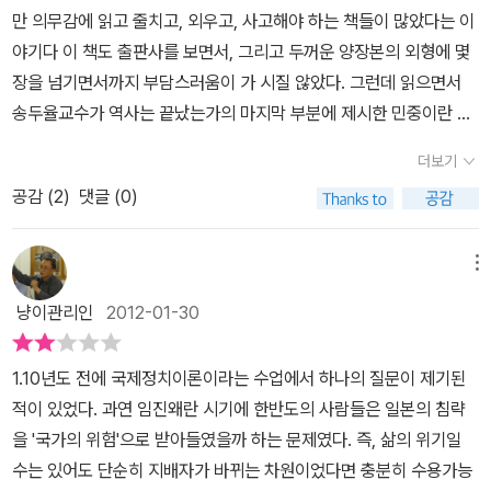
지배 이념의 도덕과 윤리를 재생산하는 ‘교육’”(35)이다. 이 종교, 정
주체일 수 없다. 인민은 역사의 질료가 아닌 행위하는 자로서 개체성
이 속더라도 결국에는 글자가 가진 지혜와 더불어 싸우고 또 싸워나
만 의무감에 읽고 줄치고, 외우고, 사고해야 하는 책들이 많았다는 이
고 봅니다. 우리 사회의 근대의 가능하게 한 것이 바로 언문, 한글을
치, 지식이라는 세 축이 유교라는 통치 이념을 중심으로 매우 강력하
을 확보하지 못했다면 주체성도 확보하지 못했을 것이다. 그렇다면
갈것이다’ 라고 말이지요. 정말 감명깊게 본 장면이었습니다만 볼 당
야기다 이 책도 출판사를 보면서, 그리고 두꺼운 양장본의 외형에 몇
읽고 쓰는 인민들의 담론장 형성입니다. 인민은 1860년대 동학농민
게 결합되어 사회를 지배하고 있었기에 세계 역사상 유래 없이 긴 왕
저자가 근대의 추동력으로 인민을 바라보는 관점에는 새로움이 있는
시에는 감명깊다, 라는 생각만 했을 뿐 어떤 의미인지 깊게 생각해보
장을 넘기면서까지 부담스러움이 가 시질 않았다. 그런데 읽으면서
운동에 이르러서는 공익을 지향하는 시민으로 거듭나지만 일제 강점
조를 구축할 수 있었을 것이다. 그러나 조선 후기에 오면 인민을 지배
걸까? 또한 심층을 분석해 보일 수 있는 연구에 대한 타당성을 과연
지는 않았습니다. 그런데 이 책 ‘인민의 탄생 - 공론장의 구조 변동’
송두율교수가 역사는 끝났는가의 마지막 부분에 제시한 민중이란 피
기는 시민과 공론장의 왜곡을 가져옵니다. 이 왜곡으로 말미암아 우
하고 있던 각각의 축에 균열이 발생하게 된다. 먼저 종교의 영역에서
담보받을 수 있는 것일까? 하지만 그다지 새로울 것도, 획기적인 연
을 읽으면서 그 부분이 다시 떠오르게 되었습니다. 그리고 감히 말하
억압적인 근대 계급으로서의 존재를 들으면서 뭔가 근대 이전의 역사
리의 근대 사회는 부르주아, 교양시민이 부재하게 되었고, 공론장에
는 천주교의 내세 사상과 평등 사상의 유입으로 인해 유교적 가치관
구방법론도 아니지 않을까 조심스레 생각해보게 된다. 문해인민의 탄
더보기
건대 저 드라마의 마지막 대사가 이 책의 모든 내용을 포괄하고 있다
를 만들어온 존재에 대한 고증과 역사적 사실관계를 언급해주는 책
균열이 생겼습니다. 따라서 저자는 ‘교양 시민’으로서의 개인주의의
이 붕괴하게 된다. 지식의 영역에서는 언문 문학의 확산으로 평민들
생에서 출발하고 있다는 점은 근대를 연 것은 교양인이었다는 서양의
고 여겨집니다. 2. 처음 이 책의 ‘책머리에’ 부분과 ‘서론’ 부분을
공감 (
2
)
댓글 (0)
이 있었으면 하는 생각이 들었던적이 있었다. 두꺼운 부 담에서 벗어
확립과 공공선의 가치를 실현하기 위한 ‘공론장’의 활성화를 대안으
사이에서도 해학과 풍자, 내적 성찰 등과 같은 주체적 의식이 싹트게
관점과 뚜렷하게 구별되는 점을 발견할 수 없기 때문이다. 그저 문제
읽었을 때에는 기대가 상당히 컸습니다. 내용 자체도 흥미로웠으며
나 진도가 나가면서 '인민'이라는 존재를 발견할 수 있었다. 얼마전 인
로 제시합니다. 앞으로 연속적으로 이루어질 이 연구 주제는 후속으
된다. 마지막으로 정치의 영역에서는 경제적 수취의 심화로 인해 이
의식이 거기서부터 출발했다는 것은 저자 역시 서양산 사회과학의 프
어떤 방식으로 역사와 사회과학을 교차시켜서 풀어나갈 것인지 기대
기있었던 사극에 서도 그리고 몇년전의 사극에서도 세종의 한글창제
로 인민이 시민으로 바뀌어가는 과정을 담은 2권 <시민의 탄생>과 2
메뉴
에 대항하는 민란과 같은 저항 의식이 표출되게 된다. 이와 같은 과정
리즘에서(범주)에서 크게 벗어나지 않음을 보여주는 건 아닐까 싶다.
가 되었었지요. 자신만만하게 저자는 이야기합니다. 서양산 이론에서
의 목적을 보는 것처럼 정보의 유통과 문자의 보급이 태어날때부터
0세기 국내 시민 공론장의 결함을 분석한 3권을 통해 한국 시민사회
을 통해 조선을 강력하게 지탱해 온 통치구조의 세 축이 점차 와해되
몰론 우매한 독자의 오독일 수 있다. 아니 해석의 오류일수도 있다. 하
냥이관리인
2012-01-30
우리나라는 극복할 대상에 지나지 않았고 그 때문에 과거를 죽였다고
존엄한 인민<?>의 존재를 바로 세우기위한 역사적인 노력이었다는
의 기원을 분석할 계획이라고 합니다. 진행형의 연구라는 점을 감안
는 것이다. 그렇다면 이러한 균열을 추동한 동인은 무엇인가. 서로 다
지만 인민의 탄생이 한국사회의 공론장의 구조를 바꾸었다는 점에서
말이지요. 그래서 저자는 근대가 과연 조선시대에서 어떻게 기원하였
생각에 다시금 책의 가치를 측정하게 되었다. 그리고 조선시대의 계
하여 저를 불편하게 했던, 수용할 수 없었던 몇 가지를 언급하며 마무
른 영역이고 각각 균열이 발생하고 심화된 시기도 조금씩 다르지만,
그 출발이 문해인민과 유럽사회의 교양인이라는 사실은 크게 새로울
1.10년도 전에 국제정치이론이라는 수업에서 하나의 질문이 제기된
는지를 제대로 밝히기 위해서 탐색 여행을 펼치겠다고 합니다. 서론
급사회에서 주체적 존재에 대한 고증 아닌 고증이 이 책의 깊이를 마
리 하겠습니다. 저자는 미시사를 비판하고 구조와 역사를 활용하면
결국 세 축이 와해될 수 있었던 근본 원인은 한글로 수렴될 수 있다고
것이 없는 관점이라는 것이다. 그렇다고 이 책을 폄하할 생각은 없다.
적이 있었다. 과연 임진왜란 시기에 한반도의 사람들은 일본의 침략
중간 부분에 저자가 유길준의 자취를 더듬어 보았다고 언급하기에
련한것 같다는 느낌을 받았다. 하지만 두께만큼 더 많은 시대와 역 사
서, 교양시민이 되지 못하는 개인에게 책임을 묻고 있습니다. 서구 19
저자는 생각한다. “표음 문자인 훈민정음이 창제되자 인민은 감정, 정
그 지난한 학문의 여정이 느껴지기 때문이다. 무수한 사료와 자료집
을 '국가의 위험'으로 받아들였을까 하는 문제였다. 즉, 삶의 위기일
‘아, 저자는 마치 여행기처럼 유길준의 생을 더듬어 자연스레 근대의
를 다루지 못했다는 아쉬움이 든다...분명 학문적으로 평가를 받아야
세기 중산층의 확대는 사회의 기본 가치를 실현하는 교양시민의 확산
서, 비판 의식 등 내면의 소리를 문자로 표현할 수 있게 되었으며, ‘표
은 연구를 든든하게 받쳐주는 버팀목 역할을 하고 있고, 조선시대 내
수는 있어도 단순히 지배자가 바뀌는 차원이었다면 충분히 수용가능
인민의 탄생을 밝히려나보다.’ 라는 생각도 했었고 말이지요. 하지만
하겠지만 이 책이 시작이었 으면 좋겠다는 생각이 든다. sns로 시작
이었다면, 한국의 근대는 개인주의가 정착하지 못했다고 비판합니다.