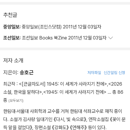
미시적 연구와 목적론적 연구를 추구하는 기존 학계의 경향에서 벗어
추천글
나 ‘거시 구조의 전환’에 주목하며 조선사를 총체적으로 조망하고자
한다. 한글의 사용과 함께 비로소 역사의 무대에 등장한 ‘새로운 인
중앙일보:
중앙일보(조인스닷컴) 2011년 12월 03일자
민’은 조선의 통치 축인 지식, 종교, 정치 분야에서 ‘평민 공론장’의 출
조선일보:
조선일보 Books 북Zine 2011년 12월 03일자
현을 촉발하였으며, 이것에 의한 ‘시민으로 전환한 인민의 탄생’에 개
화기 근대의 요체가 숨어 있다.
저자 소개
지은이:
송호근
저자파일
신간알림 신청
최근작 :
<[큰글자도서] 1945: 이 세계가 사라지기 전에>
,
<2026
소설, 한국을 말하다>
,
<1945: 이 세계가 사라지기 전에>
… 총 86
종
(모두보기)
한림대·서울대 사회학과 교수를 거쳐 한림대 석좌교수로 재직 중이
다. 소설가 김사량 일대기인 《다시, 빛 속으로》, 연작소설집 《꽃이 문
득 말을 걸었다》, 장편소설 《강화도》 《연해주》 등이 있다.