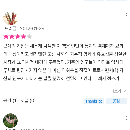
는 것이었다. 저자는 사회학자로서 20세기 한국의 기원을 알기 위해
00쪽이 넘는 지면을 할애해 풀어내고있다. 결론은 그야말로 앞서 분
적 요구'로 설명한다. 그리고, 오늘날 시민 공론장이 제대로 작동하지
읽는 사람들을 이끄는 카리스마는 부족합니다. 그것은 그가 말하고자
장악” 했던 1970년대의 학문 풍토을 조선 선비들이 북경의 한서를
어 한 걸음도 밖으로 나오기를 꺼리고 있다. 그들은 다른 영역을 돌아
이 연구를 시작했다고 밝힌다. 이는 지금 우리가 살아가고 있는 현재
석해낸 것의 요약본이라고 할 만 하다. 나는 이 책을 읽으면서 식민지
않은 이유는 '교양시민'이 없기 때문이라고 말한다. 그렇다면 어떻게
하는 내용이 그다지 독창적일 것도 없는 내용이며 대학에서 국사를
보물로 다루던 시대에 빗대어 설명합니다. 그러나 결국 푸코의 계보
볼 여유도 없고, 다른 질문을 던질 의욕도 없다.(p.117-118)' 이 글만
를 이해하기 위해서는 이에 선행하는 근대를 이해해야만 한다는 것,
근대화론을 외치던 학자들에게 재갈을 물리는 확실한 계기가 마련되
메뉴
87년 이후 형성된 시민공론장이 주체없는 공론장으로 전락했는지를,
전공하는 학생들도 짐작할만한 이야기이기 때문이겠지요. 다른 나라
학의 방법을 차용하여 조선의 학문적 계보를 파헤친 저자가 제시하는
보면 우리나라의 역사학자들은 매우 침체되어있고 소극적이며 제대
다시 말해 현재 우리 사회에 두드러지는 어떤 현상이 근대로부터 기
었으면 하는 바람을 가져보았다. 민족사관을 들먹이지 않더라도 그야
근대 공론장의 탄생 및 그 특수성을 해명함으로서 밝히고자 하는 것
와 비교해봐도 판단할 수 있는 내용이기도 합니다. 물론 그런 학생들
트리플
2012-01-29
대안은 하버마스의 면대면의 합리적 의사소통에 기반한 ‘공론장 이
로 된 연구를 하지 않고 있는 것 같다. 그리고 그것을 대체하는 사회과
원하고 있고 그래서 근대를 알아야만 그 현상을 보다 심층적으로 이
말로 인간을 짓밟고 집안의 물건을 몽땅 수탈해가고 남긴 사다리를
이다.일단 이와 같은 접근법이 논리적 타당성이 있는지는 2권이 나오
이 제시할 수 있는 근거에 비해서 훨씬 풍부한 내용으로 책이 채워져
론’입니다. 저자가 과거를 회고하며 비판했던 것과 동일한 연구방법
학적 방법론만이 제대로 된 것이다. 나는 그런 생각이 들었다. '자신이
해할 수 있다는 뜻으로 이해된다. 그러나 이 책만 가지고선 여기에
보고 근대화의 징표로 보는 그 짓물나는 눈을 감겨버리고 싶은 게 솔
지 않으면 확인되지 않는다. 왜냐하면, 인민의 탄생이라는 1권에서는
있지만 그 뿐입니다. 설령 저자의 주장이 독창적이고, 더 나아가서 우
근대의 기원을 새롭게 탐색한 이 책은 인민이 통치의 객체이자 교화
과 대안이라서 당혹스러웠습니다. 마지막으로, 저자의 관점은 철저
유명 대학에서 연구하는 교수라고 해서 역사학자들이 그르다 어리석
담긴 탐구가 어떻게 현재와 연관을 가질 수 있을지 이해하기 어렵다.
직한 심정이기 때문이다. 중도우파라 일컬어지는 송호근 교수의 견해
상당히 일반적인 개념틀이 제시될 뿐 구조적 특징이라 할 만한 것이
리나라에서만 일어난 특수한 상황에서 나타난 것이라고 하더라도 책
의 대상이라고 생각했던 조선 사회의 기본적 명제가 유효성을 상실한
히 사회진화론입니다. '인민은 시민으로, 담론장은 공론장으로' 진화
다 이런얘기를 할 수 있는건가?' 만약 그런 얘기를 할 수 있다고 하여
물론 이 책 자체가 근대에서 시작하여 현대에 이르는 원대한 여정의
에 대해 (가령 서문에서 광주민주화 운동을 광주사태라고 명명한 점
보이지 않기 때문이다. 단지 있다면, 조선왕조를 '지식국가'의 한 유형
내부에 이미 모순이 심겨져 있습니다. 우리나라에서 인민의 탄생을
시점과 그 역사적 배경에 주목했다. 기존의 연구들이 인민을 역사의
했다는 서구식 모델을 기준으로 중세, 근대 조선의 궤적을 분석합니
도, 그런 것은 겉멋든 권위에서 연유한 '다른 학문 까기' 정도밖에 안
출발점이기에 굳이 언급할 필요가 없었을지도 모른다. 그렇지만 이
등) 동의할 수 없거나 반박하고 싶은 건 잠시 밀쳐두기로 했다. 이 책
으로 보고 통치이념으로서의 유교가 이와 같은 지식국가의 바탕이 되
가져온 것이 책 읽는 인민의 탄생, 곧 문해인민의 탄생 때문이라면 왜
주체로 편입시키지 않은 데 따른 아쉬움을 적잖이 토로하면서(1) 자
다. 군주의 적자로서의 ‘인민’은 공익을 추구하는 ‘시민’으로 재탄생하
된다. 저자는 한편 서양사적 흐름에 한국사를 맞추려는 역사가들의
책이 단순히 특정 시대의 시대상을 서술하는 역사서로 계획된 것이
에 집중하는 독자로 돌아가 이 연구집이 타당한 가를 살펴보는 게 더
었다고 보는 시각 정도다. 저자가 제시하는 근대적 인민의 탄생 경과
책에서는 외국의 예를 들어서 그들도 일정 시기에 이르기까지 모두에
신의 연구가 나아가는 길을 분명히 천명하고 있다. 그래서 정조가 급
고, 담론장에서 공론장으로, 시민사회로 성숙하는 과정은 유기체의
행위를 어리석다는 식으로 이야기하는데 그것을 어느정도 인정할 수
아니며, 또한 서양 이론에 기댄 연구에서 벗어나 우리만의 독자적 사
중요하기 때문이다. 저자는 이제 인민에서 시민으로 거듭나는 과정을
롤 생각보다 간단한다. 천주교, 민란과 농민 전쟁, 서민 문예라는 세
게 ‘독해’ 라는 능력이 배양되지 못했다, 라고 이야기할까요?또한 한
서한 이후 19세기 초반 즈음에 통치의 삼중 구조가 이완되고 와해되
성장과 별로 다르지 않습니다. 서구의 근대라는 보편적 기준으로 우
는 있어도, 저자 그 자신도 서양산 사회과학적 방법론을 숭배하고 거
회과학의 정립을 목표로 하고 있는 것이라면, 여기에 담겨 있는 연구
2권에서 계속할 것이라고 소회를 밝혀놓은 것에 일단 기대감은 있다.
더보기
가지 통로를 통해서 형성되었으며(78쪽), 이는 각각 종교담론장의
가지 꼭 언급하여야 할 것이 있습니다. 저자는 ‘책 머리에’에서 밝혔다
었다고 판단하고, 그때의 역사를 자세히 들여다보고 있다. 그것을 간
리 사회를 분석한다는 혐의에서 자유로울 수 없을 것입니다. 『인민
기다가 조선사를 끼워맞추려는 사람으로 보인다는 점을 생각하면 참
들이 한국 사회의 현재를 해명하는데 어떻게 도움이 될 수 있을지 그
부디 이 연구집이 무화한 몸짓으로 끝나지 않길 바랄 뿐이
변화로서 유교의 균열, 문예 공론장의 변화로서 언문의 사용, 정치 담
시피 서양에서 들어온 사회과학의 무분별한 적용이 우리나라에 대한
공감 (
1
)
댓글 (0)
략히 풀자면 다음과 같다. 노론 세력에 의해 장악된 세도 정치는 곧 지
의 탄생』은 21세기 한국의 토양에서 숨 쉬며 살아가는 사회학자가 19
여러모로 아이러니다. 저자 자신은 '역사학자들의 방법론에 따른 성
접점들을 계속 언급함으로써 독자의 주의를 집중하게 만들 필요가 있
다.
론장의 변화로서 민란의 발생을 각각 한 장씩 할애하여 살피고 있
올바른 이해를 막고 있다고 주장합니다. 하지만 그렇게 주장하기 위
식과 권력의 분리를 야기했다. 유교적 통치 이념으로 굳어져 지배 구
세기말 조선에 입국한 비숍 여사의 관점에서 낯설게 현안 쟁점을 해
과도 인정한다'라고 체면을 차리지만 바로 이어 '그러나 가장 중요한
다. 그렇지 않다면 그저 ‘그땐 그랬군’, ‘그런 일이 있었군.’ 식의 감상
다. 그러고 나선, 우리의 주체적 근대화가 이루어 진 것의 원인으로 조
해서는 소위 말하는 서양산 사회과학이 아닌 다른 준거틀을 사용하여
조의 핵심 동력으로 작용했던 지식-권력 사이에서 생긴 균열은 조선
독한다는 고충이 충분히 헤어려지는 책입니다. 조선 사학자의 기록을
메뉴
것은 보지 못했다. 그것은 사회과학적 방법론에 의해서만 볼 수 있
에 그칠 수밖에 없다. 또한 책의 구성에서도 다소 급조된 것이 아닌가
선왕조의 강력한 통치 배경이었던 지식과 권력의 융합이라는 관계가
서 우리나라의 근대를 분석하는 게 옳겠지요. 그러나 책의 전반적인
사회의 질서를 붕괴시켰다. 근대적 요건은 그렇게 성립되었지만 근대
포기하고, (목적이 분명한) 선교사의 여행기에 기대야 하는 연구자의
다'라고 말함으로서 결국 자신의 오만함을 바꾸지 못하는 것 같다. 그