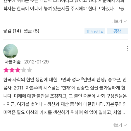
연구에 뛰어든 것은 직업적 소명이라고 밝히고 있다. 서문에서 사회
학자는 한국이 어디에 놓여 있는지를 주시해야 한다고 하였다. 그동
안 토크빌의 민주주의론, 로크와 루소의 사회계약론, 베버의 사회 경
더보기
제론과 방법론, 마르크스주의 발전론, 프랑크푸르트학파의 비판이론,
공감 (
14
)
댓글 (8)
등의 서양산 사회이론으로는 한국사회를 설명해내기에는 한계점이
분명하다는 점을 밝혀두고 있다. 서양 인식론으로는 성리학과 유교가
깊숙이 자리하고 있던 한국사회를 설명하기란 심층은 들여다 보지도
메뉴
못한 채 표층만 보고 판단하는 오류를 그동안 범해 왔다는 것이 저자
더불어숲
2012-01-29
의 지적이다. 근대의 기원을 찾는 연구들은 흔히 맹아론으로 식민지
근대화를 넘어서려는 역사학자의 책임감에서 비롯되었던 것이고, 또
한국 사회의 현안 쟁점에 대한 고민과 성과 『인민의 탄생』 송호근, 민
한 미시사적 연구나 목적론적 연구 방법이 근대 만들기를 가로지르는
음사, 2011 자본주의 시스템은 ‘현재’에 집중한 삶을 불가능하게 합
공통된 시선임을 비판하면서 조선사회를 500년 동안이나 유지, 발전
니다. 미래에 대한 불안을 조장하고, 그 불안 때문에 사회 구성원들은
시켰던 동력의 구조, 즉 사회의 '거시적 구조'의 성쇠와 변질에서 근대
- 지금, 여기를 벗어나 - 생산과 재산 증식에 매달립니다. 자본주의의
의 여명을 찾는 시도를 한 것이라고 밝히고 있다. '거시 구조의 전
미덕은 필요 이상의 가치를 생산하기 위하여 쉼 없이 일하고, 치열하
환' 인민은 근대 찾기에 매우 중요한 단서를 제공한다는 것이다. 왜 하
게 경쟁하는데 있습니다. 지금 한국 사회를 잠식하고 있는 ‘심각한 집
필 인민인가? 민중이니 하는 명사를 쓰지 않은 이유가 뭘까? 부르주
더보기
단 불안’ 역시 이러한 메커니즘에서 기인하는데요, 이것이 가진 자, 부