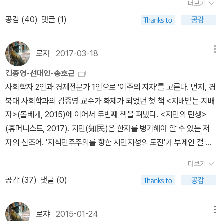
럼 섬짓해야 한다. 아니면 섬뜩이 빠른 편일지도. 세상엔 작은 것들이
은 십자군 이야기에서 '역사에서 아무것도 배우지 못한자는 그 역사
더보기
는 것에서부터 시작해나가는 시대, 라고 말이지요. p. s.
남)이 대한제국기 근대적 주권사상이 어떻게 수용되고 탄생하게 되었
할 수 없다. 내가 보기에 우리의 공론장과 합의가 신통치 않은 것은 교
란 없는지도.
를 되풀이 해야 한다' 라고 했다. 송호근 교수의 '인민의 탄생'을 통해
아이구 추워죽겠네요.. p. s. 2 위르겐 하버마스의 저서 중에도 이 책
공감 (
40
)
댓글 (1)
는가를 되짚어보게 한다. 이 주제와 관련해서는 여러 차례 소개한 적
양시민이 부재하기 때문이 아니라, 썩은 기득권의 썩은 논리와 지배
생각해 봐야 할 것은 '주체로서의 인민은 충분히 그 역할을 다 하고 있
의 부제와 똑같은 '공론장의 구조변동' 이 있더군요.
이 있는 '한국개념사총서'가 유익한, 그러면서 필수적인 참고가 된다.
와 피지배적 인식에서 기인하기 때문이다. 그런데 이 인민과 공론장
는가', 혹은 '다 할 수 있는가'가 아닌가 생각한다. 또한 인민이 시민으
<헌법><만국공법><국가.주권> 등이 타이틀도 중요한데, 특히 <국
로쟈
2017-03-18
메뉴
과 합의의 문제를 엉뚱한 데서 찾으려하니 제대로 될 리 만무하다.
로 전화하는 과정을 담을 것이라고 예고한 2권을 기대한다.
민. 인민. 시민> 같은 책은 정치주체에 대한 이해와 관련하여 필독서
김종영-선대인-송호근
에 해당한다. '국민ㆍ인민ㆍ시민이라는 개념 속에는복합적인 의미들
사회학자 2인과 경제전문가 1인으로 '이주의 저자'를 고른다. 먼저, 경
이 혼재해 있다. 분화되지 않은피지배층‘민民’을 가리키던 전통어휘
북대 사회학과의 김종영 교수가 화제가 되었던 첫 책 <지배받는 지배
로부터 정치의 주권자이자 인격적 주체를 뜻하는근대 개념어로 전환
자>(돌베개, 2015)에 이어서 두번째 책을 펴냈다. <지민의 탄생>
되어온 긴 역사가 담겨있는 것이다.' 이 세 개념은 송호근 교수의 '탄
(휴머니스트, 2017). 지민(知民)은 한자를 병기해야 알 수 있는 저
생 3부작'의 키워드이기도 하다. 순차적으로 탄생한 통시적인 개념이
자의 신조어. '지식민주주의를 향한 시민지성의 도전'가 부제인 걸 보
지만, 공시적인 개념으로도 파악할 필요가 있다고 본다. 아, 인민을 주
면 지식민주주의의 주체를 '지민'이라고 일컫는 걸로 보인다. '첫 번
체의 형상으로 보면 그 이전 단계가 '백성'이다. 정치적 근대란 통치의
더보기
째 저서 <지배받는 지배자>를 통해 한국사회 지식엘리트의 미국유학
대상이었던 백성이 (인민, 시민, 국민과 같은) 정치주체로 탄생하는
공감 (
37
)
댓글 (0)
파에 대한 의존성과 그 한계를 날카롭게 짚었던 김종영 교수는 2000
과정이기도 하다. 그 시기가 고종시대다(더 당겨질 수 있는지?). 최
년 이후 한국사회를 관통하는 주요사건(삼성백혈병 사태, 광우병 촛
근에 나온 '고종 시리즈'에 관심을 갖게 된 이유(네 권 가운데 세권을
불운동, 황우석 사태, 4대강 사업) 속으로 직접 뛰어들어 그 프레임의
로쟈
2015-01-24
메뉴
구입했다). 고종에 대해선 이태진 교수의 <고종시대의 재조명>(20