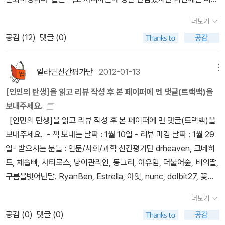
자의 표현으로 문자해독력을 갖춘 ‘문해인민’(文解人民)은 주체의
뿐 아니라 90년대 후반부터 새롭게 등장하기 시작한 일군의 경제학
곤혹을 겪는 기분이다. 이전에 리뷰를 쓸 때는 그래도 그나마 조금은
식과 존재론적 자각을 갖게 된 ‘자각인민’으로 진화했다. 이 시대를 특
자들이 새롭게 제시한 ‘식민지근대화론’의 관점에서 조선후기를 ‘소
더보기
아는 부분이라서 조금 주절거릴수 있었는데 이 책에 관해서는 저자도
징짓는 건 양반 공론장의 쇠퇴와 평민 공론장의 확대다.19세기 전반
농사회’라는 균질화되고 정적인 역사상으로 새롭게 재해석한 연구까
공감 (
12
)
댓글 (0)
모르고 내용도 솔직히 잘 모르겠다.. 책의 앞부분만 읽은 것으로 봐서
기 60년간의 세도정치로 인해 조선을 지탱해온 지식과 권력의 선순
지 모두 끌어안으면서 거시적 관점에서 주체적이고 개인적인 ‘인
는 하버마스의 분석틀을 가져와서 제목 그대로 인민의 탄생에 관하여
환이 차단되고 차츰 서양의 위협과 직면하면서 더 이상 성리학적 천
민’이 조선후기에 어떻게 등장할 수 있었는지를 굵직굵직하게 잘 정
역사적 연원부터 시작해서 읊고 있는 책 같은데 애초에 나는 하버마
(天) 개념은 유지되기 어려웠다. 문명과의 관계를 재설정하는 천 개
알라딘신간평가단
2012-01-13
메뉴
리해 주고 있다. 이는 활용한 미시연구의 대표적 책이 내재적 발전론
스의 이론에 대해서 그다지 아는 게 없다. 솔직히 말하면 아예 모르는
념의 변용이 불가피했지만, 지배층이 내세운 위정척사(衛正斥邪)와
의 대표격인 역사학자 김용섭과 식민지근대화론의 대표주자인 이영
[인민의 탄생]을 읽고 리뷰 작성 후 본 페이퍼에 먼 댓글(트랙백)을
상태이다. 앞에서 모르는 내용을 강의하면 수업시간에 잠이 온다던
동도서기(東道西器), 문명개화 등의 세 가지 태도는 여전히 ‘지배층
훈의 저서와 논문들이 다수 적극적으로 인용된 것에서도 잘 알 수 있
보내주세요.
가, 마찬가지로 이 책도 별로 나에게는 흥미를 주지 못해서 읽다가 그
의 천’만을 고려한 것 일뿐 ‘인민의 천’에 대한 고려는 없었다.인민의
다.
이렇게 이제는 기존의 조선사회에 대한 여러 연구들을 종합적으
[인민의 탄생]을 읽고 리뷰 작성 후 본 페이퍼에 먼 댓글(트랙백)을
만두다가 하는 중이다.무엇보다도 단점은 했던 말 또하고 했던 말 또
천은 동학에서 새로운 근거를 마련하게 되는데, 동학은 인민도 스스
로 엮어내려는 저자의 의지는 매우 높이 평가할 만하고 그것을 특히
보내주세요. - 책 보내는 날짜 : 1월 10일 - 리뷰 마감 날짜 : 1월 29
설명하고.. 혹시나 독자들이 못따라올까봐 친절하게 설명해주려는 의
로 천이 될 수 있다는 걸 깨닫게 해준 매우 파격적인 ‘종교 개혁’이었
푸코의 담론이론과 하버마스의 공론장 이론 같은 자신이 이미 익혀온
일- 받으시는 분들 : 인문/사회/과학 신간평가단 drheaven, 크네히
도 같..다는 생각을 해보려고 하지만 토씨 하나 바꾸지 않고 똑같은 문
다. 이렇듯 지배층의 천과 인민의 천이 분리되면서 역사 또한 지배층
서구개념들을 적극적으로 끌어안아 활용하여 서양과 비교사적으로
트, 채솔빠, 사티로스, 냥이관리인, 동그리, 야유암, 더불어숲, 비의딸,
단이 반복되면 기분이 참.. 내가 잘 몰라서 책이 재미가 없는 것인지
의 역사와 인민의 역사로 분리되며, 이 두 역사는 1894년에 서로 충
어떻게 개인적 주체적 인민이 한국에서는 처음으로 등장하기 시작했
구름을벗어난달. RyanBen, Estrella, 아잇, nunc, dolbit27, 꽃도
아니면 잘 쓰여진 책이 아닌지 구분이 안간다. 현대 유럽 철학의 흐
돌하면서 모두의 실패로 끝난다.말안장 시대에 이어지는 시대가 갑오
는지를 견주어서 우리의 시야를 넓혀준다. 동시에 동양 삼국이 왜 다
둑, 어린왕자, heima, 가연 * 주소 변경을 원하시는 분은 꼭 propos
름. 가진 적립금을 모아서 산 책인데 나는 솔직히 고백하자면 '책으로
정권에서 대한제국에 이르는 근대 이행기이다. 공론장의 관점에서 보
더보기
른 근대 주체의 탄생의 길을 걸었는지도 최대한 기존 연구성과를 활
e@aladin.co.kr 로 메일 주세요. (나의 계정 바꾸시면 안되요)* 리
만나는 사상가들' 처럼 제법 두꺼운 부피를 기대했었다. 그런데 정말
자면, 이 시기는 지식인 공론장이 형성되고, 평민 공론장이 세속적 평
공감 (
0
)
댓글 (0)
용하여 그 차이의 발생 이유를 잘 보여준다.
이러한 거시적 종합의
뷰가 늦으시는 분도 꼭 propose@aladin.co.kr 로 메일 주세요. (이
얇은 책이다. 음.. 김훈의 '흑산' 보다 판형은 크지만 조금 덜하거나 비