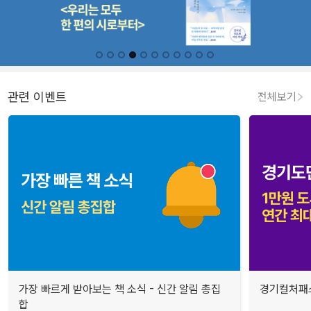
관련 이벤트
전체보기
가장 빠르게 받아보는 책 소식 - 신간 알림 총집
경기컬처패스
합