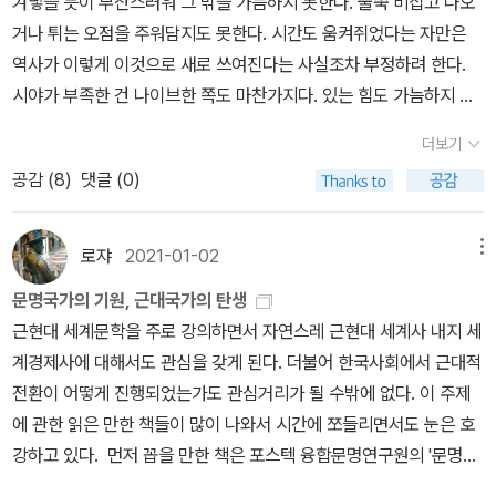
겨넣을 듯이 부산스러워 그 밖을 가늠하지 못한다. 불쑥 비집고 나오
반에 저항하는 것이었다. 때문에 조선은 세계에서 유례를 찾아보기
그렇다면 주변 국가들의 예를 끌어들여오면서 동등한 위치에서 비교
인들은 조선 사회를 500년 동안 유지 존속시켜 왔던 가장 중요한 골
인민(의 탄생)이란 피라미드 꼭대기의 몰락과 붕괴에서 기인했다고
거나 튀는 오점을 주워담지도 못한다. 시간도 움켜쥐었다는 자만은
힘들 정도의 천주교도 탄압을 자행했다.언문은 순종적이고 수동적이
하는 것이 그나마 최상의 방법으로 여겨집니다. 이 책의 중간부분에
격의 한 단면이나 부분을 언급한 것에 그치고 있다는 느낌을 떨칠 수
해야 맞는 말일 거다. 그런데 이 불가능한 합의가 ‘위’가 아닌 ‘아래’에
역사가 이렇게 이것으로 새로 쓰여진다는 사실조차 부정하려 한다.
기만 하던 인민이 사회적 비판 의식으로 무장하는데 추동력이 된 것
보면 베트남이나 일본을 비교대상으로 가져와서 함께 분석하는 부분
없다. (2) p.378~379지식 권력이 독점 권력으로 바뀌는 것, 권력에
원인이 있다고 하기에 나는 이것이 관념적으로든 뭐든 어긋났다고 본
시야가 부족한 건 나이브한 쪽도 마찬가지다. 있는 힘도 가늠하지 못
이다. 세종대왕이 미련한 백성을 위해 한글을 창제했다는 표면적인
이 있지만 아쉽게도 그 부분에 그치고 맙니다. 그러고보면 사실 정말
새로운 지식이 수혈되지 않는 것, 학문을 달리하는 지식인이 권력자
다.『인민의 탄생』은 한글이 탄생되어 그것으로 인해 스스로 읽고 쓰
해 시야밖을 곁눈질하려는 시도조차 않는다. 길 밖의 풍요. 시야 밖의
주장은 결과론적으로 증명이 된 것이라고 봐도 좋지 않을까.개인의
이 책에서 필요한 근본적인 것은 ‘무엇이 근대인가?’ 라는 질문에 먼
가 되는 기회가 차단된 것은 모두 조선의 지식 사회적 본질을 바꾸는
더보기
고 생각할 줄 아는 새로운 인민이 출현했다고 적고 있다. 그러면서 동
시야. 연루의 자장.발.1.주말 의도치 않게 버전 업을 하게 된다. 짐들도
인식은 언문을 통해 담론이 되고, 확대되어 공론화 되었으며, 공론장
저 엄밀히 대답을 하는 것입니다. 이미 ‘근대’ 라는 개념을 서양에서
가장 중요한 동인이었다. 지식-권력의 일체화라는 중세적 요건, 또는
공감 (
8
)
댓글 (0)
시에, 우리 사회에 있어서 공론장과 합의의 결함 및 결핍은 교양시민
정리하고 또 다른 호흡을 가늠해본다. 2. 인근 대학 송교수가 비전임
에 모인 주체들은 실천 과정을 통해 점차로 시민사회를 형성하게 된
들어온 그대로 사용하고 있으니 내용이 제대로 진행될 수가 없겠지
'조선은 곧 지식 사회'라는 등식을 떠받친 원리가 와해되는 틈새로 종
이 부재했기 때문이란다. 한마디로 한국 사회는 사회적 합의를 주도
교수에게 직장내괴롭힘으로 언론에 오르내린다. 갑질은 안개같다. 이
것이다. 이것이 바로 조선 근대화의 핵심이며, 이는 조선뿐만이 아닌
요. 뿌리깊은 나무, 를 앞서 언급하였지요. 세종이 말했습니다. 백성은
교, 문예, 정치 영역에서 형성되고 있었던 '평민 담론장'이 고개를 들
할 교양시민이 없어 마침내 공론장에 균열이 생겼다는 것이다. 이『인
렇게 사고처리가 형식적 반성이나 교통과태료식의 처벌을 받고나서
로쟈
2021-01-02
메뉴
세계 모든 국가들에 공통적으로 통용되는 근대화의 출발이다. 즉 통
지고 또 지겠지만 문자가 가진 지혜와 더불어 싸워나갈 것이라고. 제
었다. 역으로 지식인 공론장 내지 양반 공론장은 분열되기 시작했다.
민의 탄생』은 참 잘 만들어졌다. 몹시도 많은 사회 과학자들을 끌어오
도 안개 속에 잠길 것이다. 아마 그의 시야엔 힘과 권력의 에스컬레이
치 대상으로서의 인민이 아닌 주체로서의 인민, 근대적 인민이 탄생
가 이 글의 앞부분에서 이야기했던가요, 저 대사 안에 이 책의 모든 내
(중략) 1860년 최제우가 창시한 동학에 와서야 비로소 인민의 위상
문명국가의 기원, 근대국가의 탄생
고 올바르지 못한 서구식 잣대를 들이밀고 있기 때문이다. 이런 느낌
터만 안개 밖에 드러날 지도 모르겠다. 그 밖의 우수마발은 들어있는
하게 되는 것이다. 그후 사회적 상상의 인민, 저항하는 인민은 어떻게
용이 다 포괄되어 있는 것으로 여겨진다고 말입니다. 저 대사야말로
변화와 천부적 권리가 평등주의적 세계관에 표명될 수 있었다. 양반
근현대 세계문학을 주로 강의하면서 자연스레 근현대 세계사 내지 세
을 강하게 받고 있을 무렵 저자가 일간지와 인터뷰한 기사를 읽었다.
걸까. 그의 책들을 작게 꼼지락거리는 것들에 대한 체험들이 들어있
되었는가. 그들은 욕망하는 주체인 개인이 됨으로써 체제와 권력으로
근대가 어떤 것인지, 그리고 근대를 살아가는 인민이 어떤 존재인지
공론장에는 이보다 조금 늦게 1880년대 개화파에 의해 천부인권설
계경제사에 대해서도 관심을 갖게 된다. 더불어 한국사회에서 근대적
그런데 뭐라고? “SNS가 대안 공론장이 되기엔 아직 이르다. 여과기
지 않다. 원근법만 추상으로 대상을 가늠한다. 그가 말하는 인문은 대
부터 해방이 되었는가. 나는 이 지점에서 그다지 명쾌하게 그렇다는
잘 보여주는 것이라 하겠습니다. 우리가 살았던, 그리고 살아가고 있
이 유입되었다.
전환이 어떻게 진행되었는가도 관심거리가 될 수밖에 없다. 이 주제
능 없는 온라인 공간의 대화는 개화기 인민들이 소문을 공유하는 과
체 어떤 것일까. 늘 아무 것도 아닌 돌부리에 넘어질 때 깨닫는 편이
대답을 할 수 없다. 여전히 권력의 통치 철학은 교육과 미디어를 통해
는 근대는, 그리고 현대는 하버마스의 공론장 개념 등과 같은 어려운
에 관한 읽은 만한 책들이 많이 나와서 시간에 쪼들리면서도 눈은 호
정에서 소문에 살을 붙이고 극적 요소를 보탠 것 같은 현상일 뿐이며
빠르다. 삶은 늘 추체험의 강도로 펼쳐진다. 백면서생은 늘 깨우칠 기
재생산되고 있으며, 생각하는 인민은 생각조차도 권력에 조정당하는
말은 모두 옆으로 제쳐두고, 우리가 우리의 말과 함께 편지든, 블로그
강하고 있다. 먼저 꼽을 만한 책은 포스텍 융합문명연구원의 '문명학
자기검열의 과정을 겪도록 내버려 두어야 한다”고? 나는 한국 사회를
회는 널려있다. 그 강한 욕망들은 늘 작고 적은 것들을 등에나 가시처
지점에까지 이른것이 아닐까 하는 두려움이 앞서기 때문이다. 김태권
든, 트위터든 어떠한 것이든지 자유로이 우리의 말을 쓰며 싸워나가
총서'로 나온 두 권이다. 특히 박근갑 교수의 <문명국가의 기원>(나
공론장의 측면에서 봤을 때 그것이 ‘반쪽짜리’라는 말에는 쉬이 찬성