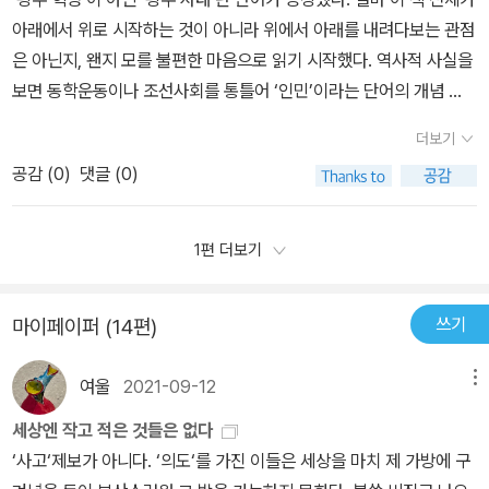
에서도 유교의 전통은 여전히 곳곳에서 가쁜 숨을 몰아쉬며 그 생명
지 모르지만)또한 문헌상의 한계이긴 하지만, 구한말의 시대상황에
못하는 법이며, 좀 더 자세히 수학적으로 부연한다면 A와 B라는 두
론장이 새로운 지식 체계를 만들어내는 상황부터 '인민의 탄생'을 이
아래에서 위로 시작하는 것이 아니라 위에서 아래를 내려다보는 관점
에서 해내려고 한 것은 조선시대의 여러 정치적 사회적 경제적 모습
이 유지되고 있고, 이에 조선의 경제사와 사회사, 정치사, 문화사를 연
대해 외국인이 쓴 기행문을 근거로 서술한다는 것은 방법론적으로 봤
집합이 있고, 집합 사이에 B는 A라는 집합의 부분집합이라는 과계가
어갈 것이라고 한다. (1) p.374~375해방 후 많은 역사학작들이 근
은 아닌지, 왠지 모를 불편한 마음으로 읽기 시작했다. 역사적 사실을
으로부터 서양의 사회과학이 만들어낸 여러 용어들을 붙이고 체계화
결해 조선을 총체적으로 조망해 보는 것은 한국의 현 사회를 해석하
을 때 납득이 가지 않는다. 왜냐면 본인은 외국 유학파 출신으로서 나
있다고 할 때, B로 A의 모든 면을 판단하는 것은 그르다고 할 수 있겠
대의 맹아를 찾아냈고, 보부상의 활동에 주목하여 상업의 발달과 시
보면 동학운동이나 조선사회를 통틀어 ‘인민’이라는 단어의 개념 ―
하려고 한 것인데, 이것도 일종의 '사회과학적 근대 만들기' 아닐까.
는데 반드시 필요한 일이라고 저자는 설명한다. 백성은 나라의 근본
름대로 '우리 땅에서 학문하기'라는 화두를 머리글에서 던지고 있기
지요. 마찬가지로 이미 15세기부터 19세기에 이르기까지 당시 조선
장 형성에서 그 단서를 발견했다. 사회사 분야에서는 신분 질서의 붕
국가를 구성하는 사람들 혹은 (대체로)지배자에 대한 피지배자에 대
물론 그런 용어 붙이기도 충분히 학계에 지대한 도움이 되는 의의있
이라는 '민유방본'을 통치 철학의 명분으로 삼고있음에도 조선의 성리
때문이다. 그런데 정확하더라도 객관성을 보장할 수 없는 기행문을
이라는 집합에 포함되어있는 유교라는 집합을 가지고 조선을 분석하
더보기
괴를, 민중사에서는 민이 역사의 전면에 등장하는 민란을 근대의 계
한 개념 역시 ― 이나 지식은 희박했으며 그것조차 인식하지 못한 상
는 새로운 시도지만, 지금까지의 연구보다 자신의 연구가 가장 낫다
학적 우주관과 조상 숭배를 결부시킨 종교적 의례와, 신분 직역과 부
바탕으로 논지를 이끌어 간다는 점은, 쉽게 납득되지 않는다.4.결론
기에는 무리가 있습니다. 그러면 어떻게 해야 될까요? 답은 두 가지
끼로 보았으며, 정치사에서는 민국 이념을 새롭게 해석하고 통치 원
공감 (
0
)
댓글 (0)
태나 마찬가지였다. 과연 저자는 ‘인민의 탄생’에 대해 올바르고 적확
고는 말할 수 없다는 생각이 든다... '민족 만들기' 즉, 민족주의에 대한
세의무를 강제하는 향촌 지배, 그리고 그러한 지배이념의 도덕과 윤
적으로, 이 책에 대한 평가는 유보적이다. 일단 1권은 별 2개 정도라
입니다. 처음부터 주어진 명제 ‘서양산 사회과학이 무분별하게 적용
칙을 수정하려 했던 군주의 시도와 제도 개혁을 강조했다. 사상사 분
하게 통찰하고 있는가? 그런데 이에 앞서『인민의 탄생』은 개념의 공
비판도 충분히 받아들일 수 있는 것이긴 하지만, 그런 민족이 '제조'될
리를 재생산하는 교육을 통해 조선의 인민은 오랫동안 수탈의 대상이
고 두자. 2권의 내용에 따라서, 1권의 내용은 별 다섯개가 될 수도 있
되었다’ 가 잘못되었다고 여기고 서양산 사회과학을 적용하여 우리나
야에서는 주자학적 사고 체계로부터 과감한 이탈과 지식 패러다임의
허한 동어반복과, 진실과 사실에 있어서 독자를 오도하는 부분도 많
수밖에 없었던 한국의 당시 상황에 대한 고려가 들어갔더라면 더 나
1편 더보기
되어 왔다. 이러한 통치 철학을 더욱 공고히 하기 위해 세종대왕은 훈
다. 하지만, 저자의 관점, 즉 아래의 인용문과 같이 세대와 세대의 관
라에서 백성들이 어떻게 근대의 인민으로 탄생하는가, 라는 질문에
일대 전환을 괴했던 실학을 근대 찾기의 전면에 위치시켰고, '근대는
았음에 씁쓸한 마음을 지울 수가 없었다. 이 책이 다른 것들보다 눈에
았을텐데. '탈민족이 더 합리적이다' 비스끄무리한 주장에서 특정 역
민정음을 창제하기에 이르렀다. 훈민정음에 그러한 정치적 목적이 있
점을 아비와 자식의 관점으로 이해하는 한 절대로 새로운 학문적 지
대답을 하던가, 아예 새로운 틀을 찾는 것이 옳겠습니다. 새로운 틀은
민족'이라는 등식하에 민족의 발견과 민족주의 사상의 궤적을 근대의
띄게 좋아 보이지 않는 점이다……. 담론과 공론에 있어 언문의 역할
사학파의 주장을 떠올렸다면, 그건 내가 너무 민감한 탓일지도 모르
었다하더라도 언문은 인민으로 하여금 지배계급의 세계관을 습득하
평이 열리지도 않을 뿐더러, 현재를 살아가는 '교양없는 시민'들에게
서양산 사회과학적 이론들처럼 위에서 아래로 내려다보는 이론이어
쓰기
마이페이퍼 (14편)
표상으로 정립했다. 내재적 발전의 요인들을 찾아내려는 이런 시도들
을 되짚어보고 기존의 서양산(産) 사회과학과 서양식 잣대를 벗고서
겠다. 아무래도 나 자신이 역사학도라서 그런지 역사학자들을 깎아내
는 동시에 한편으로는 주체적으로 자신을 들여다 보는 계기를 마련하
씨알도 안 먹힐 것이라는 말을 학 싶다. 1970년대 세대가 자부심을
서는 안 되며 조선의 유교처럼 내부에 이미 속해있던 틀도 안 됩니다.
은 방법론적, 인식론적 관점에서 많은 비판을 받기는 했지만, 후세의
조선사를 조망하고 있다고는 하지만, 독자의 입장으로서는 그렇지만
리는 말에 지나치게 방어적인 생각을 했는지도 모르겠다. 내 의견이
게 되었다. 또한 언문은 유교의 세계관을 벗어나, 신 앞에 만인의 평등
갖고 행했던 과거와의 단절, 못한 아비 죽이기의 대가는 혹독했다. (1
그런데 여기서 주의할 점은 어느 틀이든 소위 말하는 서양산 학문의
여울
2021-09-12
메뉴
연구자들에게 과거 식민 유산으로부터 어느 정도 자유로울 수 있는
도 않은 것처럼 보인다. 처음 언급했듯이 위에서 아래를 ― 혹은 기득
불완전하다는 것은 알지만, 그런 만큼 저자의 의견도 불완전하다는
을 주장하는 천주교에 수많은 인민들이 순교하는 계기를 마련하는 기
9쪽)[끝]
영향을 아예 안 받을 수는 없다는 것입니다. 우리의 근대화, 혹은 현대
공간을 부여해 주고 나아가서는 제국주의와 대등한 입장에서 비교론
권의 입장에서 ― 내려다보는 시각이 농후하기 때문이다. 한마디로
것을 지적하고 싶었던 것 같다.
세상엔 작고 적은 것들은 없다
제가 되기도 하였다. 천주교는 명시적으로는 유교의 사상을 거부한
화는 일종의 서양화, 와 동일시 된지 오래며, 이런 현상은 우리뿐만 아
적 연구를 해 나갈 수 있는 단단한 교두보를 만들어 주었다. 근대 찾기
내가 이 책에 대해 자그마한 평가를 내린다면, 굴절된 프레임으로 이
‘사고‘제보가 아니다. ‘의도‘를 가진 이들은 세상을 마치 제 가방에 구
것이 아니었지만 천주교 신자가 되는 자체가 유교적 통치 이념의 기
니라 주변 대부분의 국가에서 모두 일어나는 현상이기 때문입니다.
에 나섰던 연구자들의 소중한 공헌에도 불구하고, 그들이 발견한 요
세계를 보고 있는 것은 아닌가, 하는 것이다. 그러므로 공론장에서의