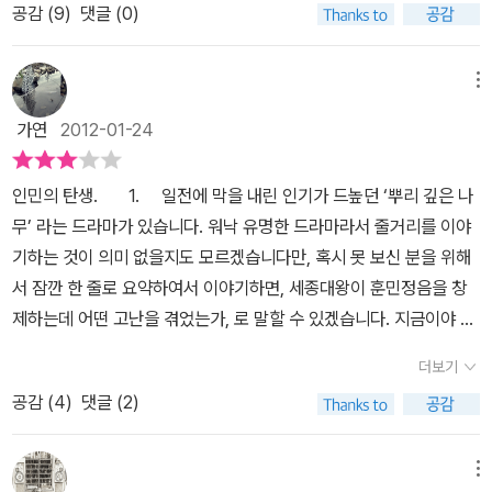
아 없이는 민주주의도 없다는 테제는 대한민국에는 들어맞지 않는다
공감 (
9
)
댓글 (0)
르주아지를 넘어서서 모두의 신념체계가 될 수 밖에 없는 까닭은 신
는 인식부터 출발하고 있다. 노동계급, 부르주아지 없이 공론장을 만
자유주의와 세계화 경제 담론이 - 모든 사회 영역에 침투하여 - 헤게
들어낸, 유교사회의 두터운 벽을 뚫고 나온 이들의 이름을 저자는 인
모니를 장악했기 때문입니다. 우리는 구조에서 자유로울 수 없는 왜
메뉴
민이라 부른다. 유럽에서는 인민이 신과 개별적으로 접속하는 길을
소한 ‘개인적’ 존재를 경험하며 살아갑니다. 지배적인 힘을 갖는 사회
열어준 루터와 칼뱅의 종교개혁을 근대의 출발로 보고 있다면, 대한
가연
2012-01-24
담론은 이를 위반하는 ‘개인적 선택’을 무력하게 만듭니다. 물론 객체
민국의 근대는 어디서 부터일까? 저자는 조선시대로 돌아간다. 조선
이면서 주체인 개인의 상대적 자율성을 간과하지는 않습니다. 단지
의 통치 이념인 성리학은 종교이자 정치이자 교육과 윤리였다. 지식
인민의 탄생. 1. 일전에 막을 내린 인기가 드높던 ‘뿌리 깊은 나
구조와 단절되어 형성되는 개인의 출현 가능성을 신뢰하지 않습니다.
이 곧 권력이었던 초기에는 통치의 객체이자 교화의 대상 즉 갓난아
무’ 라는 드라마가 있습니다. 워낙 유명한 드라마라서 줄거리를 이야
더불어 객관적으로 정량화하여 분석하고, 확률적으로 예측할 수 있는
이 수준이었던 인민이 어떻게 행위하는 인민으로 거듭날 수 있었을
기하는 것이 의미 없을지도 모르겠습니다만, 혹시 못 보신 분을 위해
역사를 전제한다는 것이 얼마나 어리석은지에 대한 성찰은 근시안적
까? 세종이 정치적 목적으로 만든 훈민정음으로 된 언문을 익힌 문해
서 잠깐 한 줄로 요약하여서 이야기하면, 세종대왕이 훈민정음을 창
인 역사적 경험을 통해서도 얼마든지 가능합니다. 우리는 그렇게 예
인민의 등장과 함께 시작해 16~17세기에 걸쳐 문해인민은 투서, 벽
제하는데 어떤 고난을 겪었는가, 로 말할 수 있겠습니다. 지금이야 누
측불허의 삶을 살고 있고, 그것이 또한 살아가는 의미이기도 합니다.
서, 소설, 편지, 기록, 문학, 등등의 다양한 방법을 통해 역사의 주변부
구나 ‘한글’ 이라는 이름으로 훈민정음을 잘 이용하고 있지만 그 당시
불안한 한국사회를 분석하기 위한 사회학자의 조선 탐구 여행 평범
더보기
로부터 중심부를 향해 서서히 이동을 하였다고 한다. 인민의 탄생은 1
시대, 그러니깐 세종대왕이 갓 훈민정음을 창제했을 당시만 하더라도
한 소시민의 고민과 성찰이 이러한데, 사회학자의 고뇌와 소명은 얼
8세기 말에 등장한 천주교, 민란 동학농민전쟁, 서민 문예로 진화하
공감 (
4
)
댓글 (2)
상당히 천대받던 문자였지요. 훈민정음의 창제 목적이야 훈민정음의
마나 깊어야 할까요? 한 사회학자의 회고와 뼈아픈 자기반성으로 출
는 모습을 보여준다. 생각을 문자로 표현할 수 있는 수단은 곧 의사소
서문에서 볼 수 있듯이 우리말과 중국의 문자가 서로 맞지 아니하여
발하는 『인민의 탄생』은 사회구조와 왜소해진 개인에 대한 저의 오랜
통의 장으로, 하버머스가 말한 공론의 장이 형성되어진 것이다. 그리
백성들이 널리 알 수 있도록 만들었지만 사대부들의 반대와 지도부부
메뉴
화두를 다시 고민하게 하는 계기가 되었습니다. 이 책은 중견 사회학