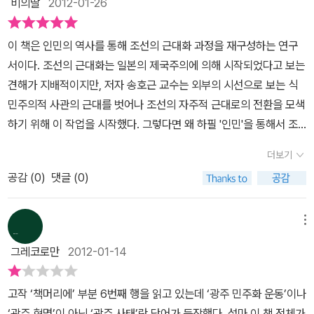
하는 의문이 든다. 눈에 띄게 자주 보이는 오탈자는 차치하고서라도,
비의딸
2012-01-26
이완된 것에서 찾고 있다. 즉, 과거 통치기제들이 이완된 상황에서 이
내용은 그렇지 않습니다. 하버마스부터 시작해서 베네딕트 앤더슨,
의 형성은 지체되었다(2). 그것은 조선 성리학의 형이상학적 특성 때
심정을 생각하면 더욱 그렇지요. 엄청난 시간과 에너지를 투입해서
래서 그런지 이 책의 내용을 읽으면서도 내용이 잘 들어오지 않았다.
동일한 이론적 내용이 여러 번 반복적으로 언급되고 심지어 똑같은
를 대체할 수 있는 새로운 통치기제가 등장하지 못했다는 것이
미셸 푸코 등 담론장 혹은 공론장과 관련된 서양 학자들을 모아서 그
문이다. 명청 교체기에 그것이 더욱 심화되어 이학에 경도된 태도를
요동치는 한국 현실을 분석하고, 지금의 잘못을 지적하여 정도(正
나 자신의 소양 부족일지는 몰라도 이 책은 여러모로 독자에게 불친
문장이 다른 부분에서 중복되어 사용되는 경우도 있어 이론적 내용의
이 책은 인민의 역사를 통해 조선의 근대화 과정을 재구성하는 연구
다. 3, 이 책은 한림대학교 한림과학원에서 펴내는 일련의 '개념사' 작
들의 이론으로 자신의 주장을 강화시키려고 하고 있습니다. 이는 상
보였다. 주자학적 해석의 계승과 발전에 치중한 것이다. 그러한 조선
道)를 찾게 하려는 학자적 양심과 소명 또한 독자를 숙연하게 합니
절한 책이었다. 주석도 뒤로가서 뒤적거려야 했고, 저자의 문체 자체
진척 없이 사례들만 반복적으로 나열하는 인상을 준다. 물론 자신이
서이다. 조선의 근대화는 일본의 제국주의에 의해 시작되었다고 보는
업과 쌍을 이룬다. 개념사의 작업이 인민이라는 말의 용례에 집중하
당한 모순이라고 하지 않을 수 없겠습니다. 서양산 사회과학을 벗어
지식계의 관념론적 경향이 발목을 잡은 것이다. 근대의 역사에 대한
다. 그러나 우리는 다양한 관점 중에서, 누구의 시선으로 세상을 읽을
도 지나치게 현학적이라 이해하지 못한 문장이 자주 나와 몇 번이나
연구한 풍부한 사료들을 저술에 충분히 활용하고자 하는 의도는 이해
견해가 지배적이지만, 저자 송호근 교수는 외부의 시선으로 보는 식
여 맥락을 밝히는 과정을 밟는 반면, [인민의 탄생]에서는 공론장의
나기 위해서 쓴 책에 서양산 사회과학으로 주장을 펼친다니 말입니
연구가 활발히 이루어지고 있다는 것은 어렴풋이 알 수 있어도 그 내
지를 결정해야 합니다. 여행 중인 이방인의 시선일 수도 있고, 이해관
다시 읽어야 했다. 조선왕조실록을 그대로 실어 주장을 뒷받침하기도
할 수 있다. 하지만 이는 ‘했던 얘기 또 하네’라는 느낌을 주어 논의 전
민주의적 사관의 근대를 벗어나 조선의 자주적 근대로의 전환을 모색
구조 변동이라는 가설을 확인하는 역사적 사실들이 나열되고 있다.문
다. 3. 사실 이 책이 이런 한계, 혹은 모순점을 가지게 된 것은 어
막에 관해 자세한 사항은 모르는 터라 이 책의 이야기가 과연 새로운
계에 철저히 얽혀있는 이 땅의 사회 구성원일 수도 있습니다. 세계 밖
하는데 지금은 쓰지도 않는 한자가 남발되어있는 왕의 말을 해석없이
개에 대한 흥미를 떨어뜨리게 된다. 논문 모음집이 아닌 하나의 일관
하기 위해 이 작업을 시작했다. 그렇다면 왜 하필 '인민'을 통해서 조
제는 이 책이 제시하고 있는 가설, 즉 인민이라는 주체의 등장 경로로
찌 보면 당연하다면 당연할 수밖에 없습니다. 근대라는 개념과 인민
내용인지 확신하기는 어렵다. 다만 저자의 연구가 보통의 독자들에게
에서 메타적으로 현실을 읽어야 되겠지만, 동시에 세계 안의 역동적
그대로 보여주어 이것이 근거라고 하는데 왜 근거인지 알 수도 없었
된 저술이라면 보다 압축적으로 정리정돈 하여 독자의 집중력을 최대
선사회의 근대화 과정을 살펴보아야 했을까. 사회는 국가라는 이름의
3가지를 제시하는 것은 그리 새로울 것이 없는 발견이었다는 점에 있
이라는 개념 자체가 이미 서구에서 들어온 것이기 때문이지요. 서구
의미 있는 내용인가 묻는다면 고개를 끄덕일 수 있다. 일단 자신이 말
인 권력에서 자유로울 수 없는 ‘개인’에서 출발하는 연구들이 쏟아지
더보기
다. '아무래도 이 책은 다수 대중을 위한 책은 아니군'이라는 생각이
화 할 수 있도록 구성하는 것이 좋지 않았을까. 이처럼 책을 읽고 나
지배 계급과 인민 대중으로 구성된다. 조선의 역사는 군주와 사대부
다. 다시 말해, 이 책은 새로운 사실의 발견이라는 점에서 희열을 주기
에서 들어온 개념을 가지고 그 개념에 맞추어 우리나라의 ‘근대’가 어
하고자 하는 바를 누구나 알아들을 수 있는 수준으로 쉽게 설명하고
기를 희망합니다.
들긴 했다. 그래서 이렇게 역사학자도 막 까고 그럴수 있는 것일지도
서 몇 가지 아쉬움이 남긴 했지만, 저자의 문제의식과 지적 성실성에
공감 (
0
)
댓글 (0)
로 구성된 지배 집단의 역사였으며, 그 속의 인민은 통치 권력에 의해,
보다는 이미 알고 있는 피타고라스 정식의 자세한 주해서를 보는 듯
떻게 시작되었는가, 를 파악하겠다는데 서구의 이론이 적용되지 않으
있다. 수많은 참고 문헌의 내용을 언급하면서도 딱딱한 연구처럼 보
모르겠다. 아무리 '간학문(間學文)'의 시대라고는 해도 절대적으로
는 아낌없는 박수를 보내고 싶다. 이러한 연구의 누적이 우리의 지적
통치 권력 위한 피조물일 뿐이었다. 착취와 억압의 대상이었으며, 권
한 지루함이 생긴다.그리고, 차라리 과감하게 역사적 인용들을 줄이
면 다르게 해석할 방법이 없습니다. 애초에 야심차게 말했던 서양산
이지 않도록 최대한 이야기를 부드럽게 잇고 있다는 느낌이 든다. 서
가장 올바른 학문적 방법론이란 존재할 수 없다. 그렇기에 역사학자
토양을 탄탄하게 다지는 밑거름이 될 것이라 생각하기 때문이다. 시
력의 정당화를 위한 객체로서 수동적이고 순종적이었던 인민이 스스
고 2권의 내용을 합쳐서 한번에 내는 것이 타당했다. 솔직히 말하면,
사회과학이 찢어놓은 한국 사회를 제대로 분석해내겠다는 논지는 처
메뉴
론과 결론을 적당한 분량으로 구성하여 연구 목적과 결과를 명백하게
들의 방법론도, 사회과학자들의 방법론도, 다 장단점을 가지고 있고
민의 탄생을 통해 근대의 전개 양상을 고찰할 것이라는 후속 연구도
로를 각성하고, 독자적 주체로 나아가는 과정은 시민사회로의 발돋음
현재의 문제를 해명하는데 1권에서 내놓고 있는 주요한 주장과 역사
음부터 내부에 오류를 안고 있었던 것입니다. 그렇다면 한국 사회는
밝히는 것도 낯선 내용을 이해하는 사람들에게 도움이 될 것이다. 다
그레코로만
2012-01-14
어느것이 특히 더 옳다고 말할 수 없고 그저 상호보완적인 관계라고
기꺼이 읽어볼 생각이다.
이며, 그는 바로 조선의 근대화로 이어지기 때문이다.유교는 조선사
적 사실들이 전혀 도움이 되지 못한다는 점이다. (물론, 우리나라의
어떻게 분석되어지는 게 옳을까요? 물론 이렇게 비판을 한다고 해서
만 조선의 백성이 현대의 시민으로 어떻게 성장했는지 그 답을 찾
생각하는 것이 가장 낫다고 생각한다. 저자는 지금까지 근대성에 대
회에서 오랫동안 종교였고, 사회의 조직 원리였으며, 교육과 문화의
과도한 교육열이 조선시대부터 이어져온 지식국가로서의 특징 때문
그러면 근대가 어떻게 맹아를 틔웠는지 알기 위해서 유교적 틀을 사
는 것은 이 한 권의 책으로는 불가능하다. 그 포괄적인 질문에 대한 답
고작 ‘책머리에’ 부분 6번째 행을 읽고 있는데 ‘광주 민주화 운동’이나
한 역사학자들의 연구가 '근대 만들기'라는 식으로 비판하는데, 나는
핵심 가치였다. 뿐만아니라 근대를 통해 개화되고 진화된 한국 사회
이라고 말하는 저자의 관점에서 보자면, 굳이 연결점을 찾을 수 있을
용해야 한다는 것은 아닙니다. 내부에 속해 있는 사람은 외부를 보지
을 위해서는 시간이 필요할 것으로 보인다. 후속 연구에서는 평민 담
‘광주 혁명’이 아닌 ‘광주 사태’란 단어가 등장했다. 설마 이 책 전체가
저자의 연구도 그로부터 크게 벗어나지 못한다고 느꼈다. 그가 이 책