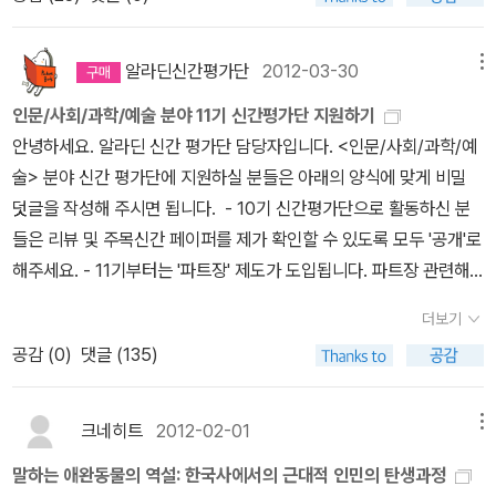
출간을 고대한다. 중앙일보(13. 12. 07) 문자와 동학, 근대 시민을
국 제조업의 역사다. 성장과정도, 그 특유의 오기도 한국을 닮았다. 창
를 담당하고 권용립, 김상조, 김인영이 공저를 맡았다. 말미에는 종합
스키의 영화, 그리고 베토벤의 교향곡과 피아졸라의 탱고가 흘러넘치
깨우다 한국에서 근대국가와 근대사회, 그리고 근대인은 언제 출현했
립자 정주영 회장의 일대기 자체가 한국 산업화의 스토리이고, 현대
토론이 가미돼 있어 한국정치이념을 종합적으로 볼 수 있을 것이다.
는 인문학자의 강의실에서 예술가의 창조적 영감이 폭발했던 순간으
는가. 사회학자 송호근 교수가 화두로 삼은 물음이다. 서양의 근대가
재벌의 강점과 허점이 고스란히 한국경제의 내부 구조로 이전됐
알라딘신간평가단
2012-03-30
메뉴
로 떠나는 황홀한 모험이다. 저자는 시대를 가로질러 살아남은 작품
뚜렷하고 분명한 모습을 띠고 있기에 그 기원과 진화 양상을 충분히
다. ‘현대차’ 연구는 곧 ‘한국’ 연구인 것이다.'이론이나 담론을 다루기
인문/사회/과학/예술 분야 11기 신간평가단 지원하기
을 통해 누구보다 치열하게 사유했던 천재들의 빛나는 통찰과 남다른
재구성해볼 수 있지만 한국은 사정이 그렇지 않다는 판단이 깔려 있
보다 '실물'을 다루고 있다는 점에 주목할 만하다. 하지만 그럼에도
안녕하세요. 알라딘 신간 평가단 담당자입니다. <인문/사회/과학/예
감각을 읽어내고, 인간과 세상의 진보를 가져온 인류의 지성을 온전
다.한국의 근대는 그 기원과 진화의 궤적이 모호하다. 한국 현대사회
내가 더 기다리는 책은 <인민의 탄생>과 <시민의 탄생>에 이어지는
술> 분야 신간 평가단에 지원하실 분들은 아래의 양식에 맞게 비밀
히 느낄 수 있게 해준다. 문학뿐 아니라 음악과 미술, 영화까지 포괄
의 특질에 대한 분석에 몰두해온 사회학자로서 명확히 해명되지 않는
3부작의 마지막 셋째 권이다. 앞서 두 권을 읽은 독자라면 결말이 궁
덧글을 작성해 주시면 됩니다. - 10기 신간평가단으로 활동하신 분
해서 다루고 있는 것이 이 '예술수업'의 특징이다. 저자의 전방위적 관
이 기원의 문제에 항상 갈증을 느껴왔다는 그가 결국 직접 팔을 걷어
금한 건 지극히 당연한 노릇이다... 17. 03. 18.
들은 리뷰 및 주목신간 페이퍼를 제가 확인할 수 있도록 모두 '공개'로
심과 통합적 지성이 어떤 결과로 응집되었는지 '예술수업' 강의실에
붙였다.물론 근대의 기점과 성격에 관한 연구가 없지 않았다. 아니 한
해주세요. - 11기부터는 '파트장' 제도가 도입됩니다. 파트장 관련해
잠시 앉아보아도 좋겠다. 저작보다 연구서들이 먼저 나와서 어리둥
국사 연구의 뜨거운 쟁점 가운데 하나였다. 과문하지만 상식에 기대
서는 모집 공지를 확인해주세요. 파트장에 지원하시는 분은 4번 문항
절하게 했던 영국의 정치철학자 마이클 오크쇼트(오크숏)의 책이 처
보면, 일본의 식민지 지배와 함께 비로소 서양식 근대가 이식됐다고
더보기
에서 '예'를 선택해 주세요. =======================
음 번역돼 나왔다. <신념과 의심의 정치학>(모티브북, 2015). 20세
보는 식민지 근대화론이 한쪽에 있다. 반면 다른 쪽엔 18세기에 이미
공감 (
0
)
댓글 (135)
======================================
기를 대표하는 보수주의 정치철학자인 오크쇼트가 사망한 후에, 그가
토지 소유관계의 변화와 함께 근대 자본주의의 맹아가 싹텄다고 보는
================================ 1. 간단한
거주하던 도싯 해안의 통나무집에서 발견된 원고 뭉치를 편집해서 출
자생적 근대화론이 있다.식민지 근대화론에 따르면 일본의 식민지배
소개 및 하고 싶은 말을 남겨 주세요.2. 최근 작성한 리뷰 주소를 남겨
판한 책이다. 집필 날자가 적혀있지 않으나 여러 가지 정황을 종합할
크네히트
2012-02-01
메뉴
는 긍정과 부정의 양면적 성격을 띠며, 자생적 근대화론에 따르면 일
주세요. (리뷰 주소를 남기지 않을 경우 선정에서 제외됩니다.)3. 1
때, 집필 시기는 1947년에서 1952년 사이인 것이 거의 확실하다. 오
본의 지배는 우리의 자생적 근대화의 길을 차단하고 굴절시킨 혐의를
말하는 애완동물의 역설: 한국사에서의 근대적 인민의 탄생과정
0기 신간평가단으로 활동하셨나요? (예/아니오)4. 인문/사회/과학/
크쇼트가 이 책에서 말하고자 하는 주지는 정치를 이해하는 데 그리