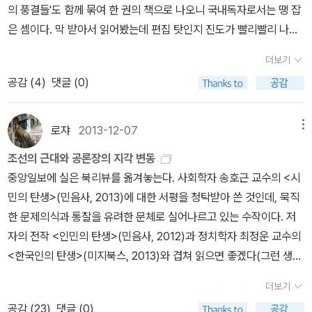
제적 관점에서 제대로 분석한 책이다. 그간 기술발전의 관점에서 먼
의 풍결들'도 함께 묶여 한 권의 책으로 나오니 국내독자로서는 땡 잡
다 안전하고 합리적인 사회를 만들어가기 위한 전제 조건은 바로 탄
미래의 직업을 예측하거나, 실업, 임금 등과 같이 노동의 관점에서 일
은 셈이다. 막 받아서 읽어봤는데 편집 탓인지 진도가 빨리빨리 나가
탄한 시민사회의 건설이다. 시민 개개인에서부터 정치지도자에 이르
자리 문제에 접근하던 시각을 벗어나, 한국 경제의 구조를 바탕으로
는 책은 아니다. 한번 읽어서는 제대로 곱씹기는 힘든 책. 얇으니 두번
기까지 한국사회의 모든 영역, 모든 계층을 호명하는 저자는, 하지만
더보기
일자리 변화를 바라본다. 당장 5년 뒤에 우리는 어디에서 일하고 있
은 보자. - 엄기호엄기호의 신작 <단속사회>도 나왔다. 위
그에 앞서 스스로에게 묻는다. ‘나는 과연 시민인가?’ 사회학에서 '시
공감 (
4
)
댓글 (0)
을 것인가. 이제 변화의 방향을 제대로 파악하고, 자신의 미래를 지켜
의 <투명사회>와 문제의식이 비슷하다. (그래서 세트로 묶어파나)
민'이란 말은 지난 80년대에 '민중'에 의해 대체된 '올드한' 용어인데,
내는 통찰을 키워보자.'내가 하는 일은 5년 뒤에도 별로 달라질 성싶
한국사회를 내부적 시각으로 속속들이 파헤치고 생각해본다는 점에
송호근 교수는 일련의 저작을 통해 이 개념에 새로운 활력을 불어넣
지 않지만, 2년 뒤에는 대학생이 돼 있을 아이를 위해서 일독은 해봐
서는 위의 <투명사회>보다는 한 걸음 더 나아가 있다. - 이
로쟈
2013-12-07
메뉴
고 있다. '국민이냐, 시민이냐'라는 물음이 유효하다면 '시민-됨'의 문
야겠다. 서울대 사회학과의 송호근 교수도 새 책을 펴냈다. <촛불의
철희JTBC에서 썰전으로 활약중인 이철희의 책 <뭐라도 합시다>가
제도 더 진지하게 숙고해봐야겠다. 러시아문학자 오종우 교수도 새
조선의 근대와 공론장의 지각 변동
시간>(북극성, 2017)은 이슈 도서라고 해야겠지만 <가보지 않은 길
나왔다. 저자와 출판사에겐 미안한 일이지만 서점에서 거의 반 정도
로운 책을 펴냈다. <예술수업>(어크로스, 2015). 러시아문학, 특히
중앙일보에 실은 북리뷰를 옮겨놓는다. 사회학자 송호근 교수의 <시
>(나남, 2017)은 '한국의 성장동력과 현대차 스토리'란 부제에서 알
를 선채 읽었다. 그정도로 그의 정치분석이 흡입력이 있다는 뜻이 아
안톤 체호프 전공자로 그간에 체호프 번역서와 연구서를 펴냈고, 대
민의 탄생>(민음사, 2013)에 대한 서평을 청탁받아 쓴 것인데, 묵직
수 있듯이 오랜 현장관찰기다. 현대자동차라는 기업에 초점을 맞춘
닐까. 한국의 진보와 보수 그리고 현 한국 정치를 알고 싶다면 한번쯤
학 강의실의 러시아문학 강의를 <러시아 거장들, 삶을 말하다>(사람
한 문제의식과 통찰을 유려한 문체로 실어나르고 있는 수작이다. 저
'기업사회학' 책이기도 하다. '제4차 혁명의 도래와 미증유의 경제위
읽어볼 만 하다. 비슷한 시기에 이상돈, 윤여준과 함께 대담한 <누가
의무늬, 2012)로 묶은 바 있다(<백야에서 삶을 찾다>(예술행동, 20
자의 전작 <인민의 탄생>(민음사, 2012)과 정치학자 최정운 교수의
기라는 변화의 소용돌이 앞에서 대한민국은 어디에 서 있고, 어디로
해도 당신들 보다 낫겠다>는 한국의 대통령들에 대해 각자의 시선으
11)의 개정판이다). 제목에서 알 수 있지만 <예술수업>에서는 저자
<한국인의 탄생>(미지북스, 2013)와 겹쳐 읽으면 좋겠다(그런 생각
가는가? 정치, 경제 등의 분야를 넘나들며 오늘의 사회 분석에 천착
로 되돌아 본 책이다. - 송호근송호근의 신작 <좌, 우파에서
의 관심과 시야가 예술 전반으로 확장됐다. '천재들의 빛나는 사유와
으로 두 권을 찾았지만 끝내 아직 못 찾고 있다. 책을 구입하고도 못
해 온 사회학자 송호근 교수는 대한민국의 오늘과 내일을 진단하기
진보로>가 나온다. 그간 '민'에 관해 두 권의 책을 냈고 숱한 저작을
더보기
감각을 만나는 인문학자의 강의실'이 부제. 이 책은 도스토옙스키와
읽는 신세라니!). 3부작의 마지막 권인 <현대 한국 사회의 탄생>도
위하여 현대차 울산공장으로 향한다. 현대차그룹의 성장과정은 곧 한
남긴 송호근이라 책의 무게감이 상당하다. 새 책은 송호근이 한 챕터
공감 (
23
)
댓글 (0)
체호프의 소설, 피카소와 샤갈의 그림, 셰익스피어의 비극과 타르콥