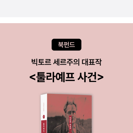
의 ‘민중의 시대’에 민중의 기원을 찾기 위해 고군분투하던 그 열정은
고 삼분의 일 정도 읽었다. 가장 기억에 남는 것은 바로 이 말이다.'탁
다 어디로 가고, 현재의 민주주의가 도래할 수 있었던 우리들, 우리 주
치니 억하고 죽었다' 진짜, 말도 안된다. (배경 설명을 조금 하자면, 박
체들의 역사는 더 이상 잘 연구되지 않는다. 경제성장뿐 아니라 지금
종철씨 고문 치사 사건에서 경찰이 고문한 것을 은폐하려고 '탁치니
의 민주주의가 어떻게 가능했는지 이제는 과도한 ‘맹아’ 찾기 의지적
억하고 죽었다' 라고 말한 거다. 읽으면서 정말 과거의 일인데도 저절
연구를 넘어 차분한 시각에서 우리라는 주체의 역사를 탐사할 필요가
로 분노하게 되더라..) 사실 소설을 읽고 싶은데 딱히 끌리는 소설
있다. 그런 연구의 큰 맥락을 제시해준 저서가 바로 이 책의 또다른 성
이 없다.그러니깐 묻노니, 달달하고 정말 예쁜 해피앤딩의 사랑이야
과가 아닐까 생각한다.
그럼에도 몇가지 아쉬운 점을 지적한다면, 우
기, 없는가?기욤 뮈소의 책을 조금 읽어봤는데 나는 크게 마음이 움
선 정치와 종교, 문예(교육)이라는 조선의 삼중 장치가 와해되어가는
직여지지 않는다.달달하고 해피앤딩..과는 약간 거리가 있는 상실의
거시적 과정은 잘 드러나지만 역시나 그 안에서 살아간 ‘인민’들의 구
시대를 벌써 다섯 번 넘게 본 것 같다.나는 딱 상실의 시대와 같은 허
체적인 목소리가 불가피하게 잘 들리지 않는다. 이는 부득이하게도
무함이 소스로 뿌려져 있는 그런 사랑이야기가 읽고 싶다.해피앤딩이
저자 스스로 거시적 연구에 방점을 두고 있기 때문에 어쩌면 하나를
면 더 좋고..그러고보니깐 죽은 왕녀의 파반느, 같은 소설이 맘에 든
얻으면 하나를 잃을 수밖에 없는 불가피한 서술전략이었을지 모른다.
다. 이런 감정이 나를 힘들게 한다.감정을 달래려 소설을 읽다 보면 다
혹은 그런 개별적 사례연구는 이미 충분히 역사학 논문으로 나와 있
시금 감정에 젖어 허무한 나날을 보낸다.헤르만 헤세의 유리알 유희,
기 때문일지도 모른다. 물론 곳곳에서 최대한 그런 목소리를 들려주
책 후면에 보면 요제프 크네히트(유리알 유희의 주인공이다)의 유고,
려고 하지만 그것들이 그렇게 생생하게 들리지는 않는 듯했다.
이러
라고 해서 마치 이야기 속의 이야기 형식으로 헤르만 헤세가 글을 남
한 불가피성보다 좀더 아쉬운 점은 자꾸 한국의 근대를 ‘지체된 근
긴게 있다.앞의 시 넘기고 나면 뒤에 세 가지 이력서, 라는 부분이 나