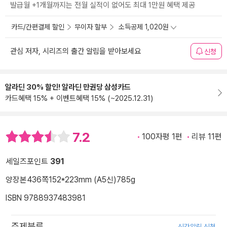
발급월 +1개월까지는 전월 실적이 없어도 최대 1만원 혜택 제공
카드/간편결제 할인
무이자 할부
소득공제 1,020원
관심 저자, 시리즈의 출간 알림을 받아보세요
신청
알라딘 30% 할인! 알라딘 만권당 삼성카드
카드혜택 15% + 이벤트혜택 15% (~2025.12.31)
7.2
100자평 1편
리뷰 11편
세일즈포인트
391
양장본
436쪽
152*223mm (A5신)
785g
ISBN 9788937483981
주제분류
신간알림 신청