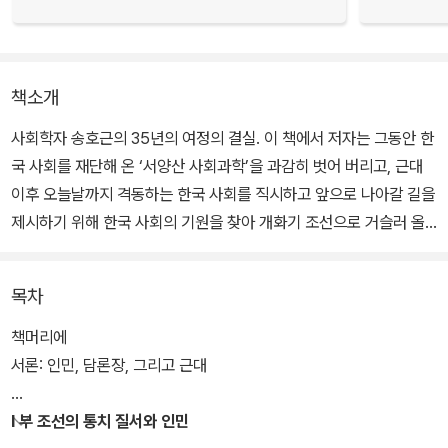
책소개
사회학자 송호근의 35년의 여정의 결실. 이 책에서 저자는 그동안 한
국 사회를 재단해 온 ‘서양산 사회과학’을 과감히 벗어 버리고, 근대
이후 오늘날까지 격동하는 한국 사회를 직시하고 앞으로 나아갈 길을
제시하기 위해 한국 사회의 기원을 찾아 개화기 조선으로 거슬러 올
라간다.
목차
1970년대 사회과학의 시대가 본격적으로 열리면서 쏟아져 들어온
외국산 이론의 홍수 속에서 한국은 부정되고 극복의 대상으로 개념화
책머리에
되었으며, “역사의 갈피에 접힌 필연적 이유를 묻기 전에 서양산 사회
서론: 인민, 담론장, 그리고 근대
과학으로 한국 사회를 분해”했음을 고백하는 저자는 이제 오늘날 한
국 사회가 직면한 문제들의 돌파구를 찾아 과거로의 여행을 떠난다.
I 부 조선의 통치 질서와 인민