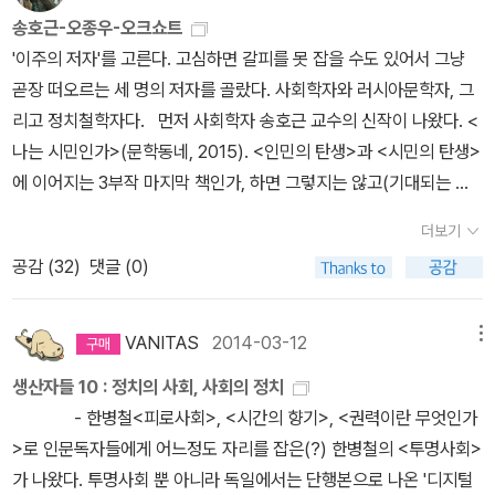
실체를 벗겨내고 누가 이 사건들을 움직이고, 그에 대항해 싸운 주체
00)과 함규진 교수의 <조선의 마지막 왕, 고종>(2015) 등이 긍정적
송호근-오종우-오크쇼트
들이 누구인지 밝혀내고자 했다. 그리하여 지민이 분투한 10년의 기
으로나 중립적으로 보려고 한 시도이고, 최근에 나온 박종인의 <매국
'이주의 저자'를 고른다. 고심하면 갈피를 못 잡을 수도 있어서 그냥
록을 이제 책으로 엮어낸다. 저자가 이 책을 펴내는 이유는 단순하다.
노 고종>이 그 대척점에 있는 책이다. 나로선 개인의 문제로 환원하
곧장 떠오르는 세 명의 저자를 골랐다. 사회학자와 러시아문학자, 그
지난 한국사회의 적폐의 핵심이 무엇인지, 그리고 그것을 극복하고
기보다는 시대라는 프리즘으로 봐야한다고 생각한다. 소위 동아시아
리고 정치철학자다. 먼저 사회학자 송호근 교수의 신작이 나왔다. <
새로운 민주주의로 나아가기 위해서 이제 우리는 지식민주주의에 주
근대라는 시각(이런 시각의 책들이 무진장 나오고 있다). 근대의 충격
나는 시민인가>(문학동네, 2015). <인민의 탄생>과 <시민의 탄생>
목해야 한다는 것이다. 지식인의 시대는 가고 지민의 시대가 도래했
을 수용하는 과정에서의 차이는 한두 사람의 판단(오판) 문제를 넘어
에 이어지는 3부작 마지막 책인가, 하면 그렇지는 않고(기대되는 책
다!''지민'이란 말이 널리 쓰이게 될지는 미지수이지만 '시민지성'이나
선다는 생각이다. 청제국도 그랬지만, 군주제 국가는 체제나 제도가
이긴 하다) 에세이 범주에 속하는 책이다. 제목이 던지는 물음은 '나
'지식민주주의'란 말은 한국 민주주의의 현단계를 설명하는 데 활용할
더보기
쉽게 바뀌기 어려웠다. 일본의 경우는 문치국가가 아니었기에 미국
는 국민인가, 시민인가'를 줄여 말한 것으로 이해할 수 있다. 깊은 절
만하다. 더불어 민주주의의 새로운 모델을 제시하게 될는지도. 확실
공감 (
32
)
댓글 (0)
군함의 위용 앞에서 바로 승복할 수 었었다는 미야지마 히로시의 설
망과 자조의 한숨으로 고스란히 한 해를 채운 2014년 말, 사회학자
한 독자층을 갖고 있는 선대인경제연구소의 선대인 소장도 새 책을
명이 간명하다. 이런 책들을 계속 읽어나가는 것도 올 한해의 독서과
송호근은 한 칼럼에서 “우리는 아직도 국민의 시대를 산다”는 말로
펴냈다. <일의 미래, 무엇이 바뀌고 무엇이 오는가>(인플루엔셜, 20
제다...
한국사회를 진단했다. 근대 시민사회를 제대로 형성하지 못한 채 들
VANITAS
2014-03-12
메뉴
17). 경제전문가라도 누구라도 할 말이 있을 법한 주제를 다루고 있
어선 국민국가. 모든 것이 ‘국민’의 이름으로 진행되는 가운데, 미숙한
다. '저성장, 인구 마이너스, 기술 빅뱅, 로봇화와 인공지능. 이 네 가
생산자들 10 : 정치의 사회, 사회의 정치
시민은 국가에 복무하는 ‘국민’으로 반세기 넘게 동원되었다. 송호근
지가 맞물려 진행되는 한국의 일자리 변화. 도대체 오늘 무엇이 바뀌
- 한병철<피로사회>, <시간의 향기>, <권력이란 무엇인가
교수는 2015년의 들머리에 선보이는 이 책 <나는 시민인가>를 통
고 있고, 내일 무엇이 새롭게 오고 있는가. 이제 지금까지와는 차원이
>로 인문독자들에게 어느정도 자리를 잡은(?) 한병철의 <투명사회>
해, 우리가 무엇보다도 ‘시민’ ‘시민-됨’의 가치를 되돌아봐야 함을 강
다른 고민을 시작해야 한다. <일의 미래>는 미래 일자리의 변화를 경
가 나왔다. 투명사회 뿐 아니라 독일에서는 단행본으로 나온 '디지털
조한다. 불신, 격돌, 위험 사회의 모습을 보이는 오늘의 한국에서, 보