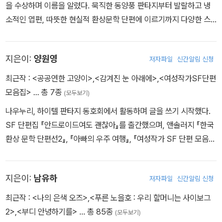
을 수상하며 이름을 알렸다. 묵직한 동양풍 판타지부터 발랄하고 냉
소적인 엽편, 따뜻한 현실적 환상문학 단편에 이르기까지 다양한 스
펙트럼의 글을 느릿느릿 발표해왔다. 2014년 단편선 『우주화』를 출
간했다. 재미있는 것이면 다 손대는 성격이 글에 묻어나지만 사실 글
지은이:
양원영
저자파일
신간알림 신청
쓰기를 가장 어려워한다. 고양이 한 마리와 동거 중이다.
최근작 :
<공공연한 고양이>
,
<감겨진 눈 아래에>
,
<여성작가SF단편
모음집>
… 총 7종
(모두보기)
나우누리, 하이텔 판타지 동호회에서 활동하며 글을 쓰기 시작했다.
SF 단편집 『안드로이드여도 괜찮아』를 출간했으며, 앤솔러지 『한국
환상 문학 단편선2』, 『아빠의 우주 여행』, 『여성작가 SF 단편 모음
집』 등에 단편을 수록했다. 현재 항구 도시에 살며, 환상문학 웹진 거
울에서 활동하고 있다.
지은이:
남유하
저자파일
신간알림 신청
최근작 :
<나의 은색 오즈>
,
<푸른 노을호 : 우리 할머니는 사이보그
2>
,
<부디 안녕하기를>
… 총 85종
(모두보기)