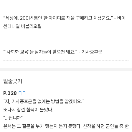
지기 직전에 잡았다. - 토요일
“세상에, 200년 동안 한 아이디로 책을 구매하고 계셨군요.” - 바이
센테니얼 비블리오필
“‘사회화 교육’을 남자들이 받으면 돼요.” - 기사증후군
밑줄긋기
P.328
디디
˝저, 기사증후군을 없애는 방법을 알겠어요.˝
또다시 잠깐 침묵이 돌았다.
˝...뭡니까˝
은서는 그 질문을 누가 했는지 듣지 못했다. 선창을 하던 군인들 중 한