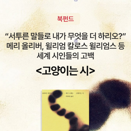
끔 보는 게 익숙하지 않아 브릿G에 가입은 해 놓고도 아직 입문은 하
게 이사를 하게 되었다. 이 집에 들어온지 얼마 안 된 시기부터 늘 하
탄스럽다. 이렇게 쉽게 싸게 서점에서 주어 들을 수 있으니 걔네들은
지 못한 상태인데, 온라인 후보작의 대다수가 브릿G임을 보면 그쪽으
루라도 빨리 나가고 싶었는데, 갑자기 기회가 찾아왔다. 이사갈 집도
응? 아무데서나 책을 읽는 거 아니야. 읽다가 다읽으면 그냥 버리거
로 활동 영역을 넓혀야 할 듯하다.
아주 맘에 드는 좋은 집은 아니지만, 적어도 반지하가 아니라는 이유
나 누구 주거나 하는 값싼 종이의 가벼운 책들이지만, 가격이 내린다
로 결정했다. 지금 기회를 놓치면 또 언제 기회가 올지 알 수 없으니
고 해서 컨텐츠가 가격에 따른 차별을 하지 않는다. 낸시 크레스 - <
무조건 잡아야했다.이 집에 와서 짐이 많이 늘었다. 친한 선배가 세탁
특허권 소송> 여기 실린 단편 중 짧은 단편 하나를 소개한다. <특허
기도 사줬고, 내 키만한 냉장고도 샀다. 이런저런 자잘한 짐들이 말할
권 소송>은 SF라고 할 만한 요소는 유전자를 독감 치료제에 이용했
수 없이 늘었다. 게다가 책도 제법 많이 늘었다.오늘은 다시 읽을 일이
다는 사실 하나 뿐이고, 그냥 아주 평범한, 한국에서는 거의 크리쉐에
없을 듯한 책들을 삼십여권 챙겨서 알라딘 중고서점에 갔다. 두꺼운
가깝도록 매일매일 자행되고 있는 대기업의 횡포에 대한 내용이
책들도 좀 있었고, 나름 흔치 않은 책들도 있었고, 몇 년간 한번도 손
다. 크리스피 기술이 퍼져가면 실제로 그것을 체세포의 유전자와 결
대지 않은 만화책도 한 질 넣어갔는데, 완전 실망하고 돌아왔다. 만화
합하여 산 사람의 유전자가 바뀌는게 가능한지는 잘 모르겠지만 유전
책은 상태를 확인하지 않고 그냥 가져갔더니, 습기로 인한 손상 등으
체는 질병 치료에 이용될 가능성이 가장 높다. 그러므로 이러한 사례
로 3권을 매입불가 통보 받았고, 두꺼운 책도 상태가 최상임에도 가
들은 머지않은 미래에 직면한 바로 우리 세대의 일, 자본이 지배하는
격이 예상보다 훨씬 낮게 나왔으며, 두껍지 않은 책들은 대부분 균일
세계에서 개인의 유전자가 어떤 식으로 자본의 힘에 무릎꿇는지의 아
가로 표시되어 1천원씩 값이 매겨졌다. 재고수량 초과로 판매하지 못
주 단순한 예를 보여준다. 어떤 회사에서 유전자를 이용해서 최근 유
한 책들도 몇 권 있었다.나름 고르고 골라서 가져갔는데, 결과가 이래
행하는 얼바턴 감기 치료제를 헬리텍스를 개발했다는 보도자료로 시
서 좀 힘이 빠졌다. 게다가 그 와중에 큰 아이와 서로 좀 오해가 있어
작된다. 이 기사를 본 한 미즈는 그 신약에 사용된 유전자가 자기의 유