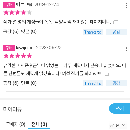
에르고숨
2019-12-24
현실로 이루어진다면 어떤 일이 벌어질 것인가? 남자들이 기가 죽어
메뉴
실제로 사망하는 병이 발생한다! 포복절도를 할 만한 이야기지만, 사
람들이 죽어 나가기에 웃으며 볼 수만은 없는 괴이한 상황이다. 국가
작가 열 명의 개성들이 톡톡. 각양각색 재미있는 페이지터너.
는 소란을 가라앉히려고 일시적으로 ‘원인발생자’인 여자들을 격리한
공감 (
6
)
댓글 (0)
다.
kiwijuice
2023-09-22
메뉴
유명한 기사증후군부터 읽었는데 너무 재밌어서 단숨에 읽었어요. 다
른 단편들도 재밌게 읽겠습니다! 여성 작가들 화이팅!!!!!
공감 (
6
)
댓글 (0)
쓰기
마이리뷰
구매자 (0)
전체 (3)