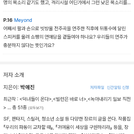
명의 목소리 같기도 했고, 격리시설 어딘가에서 그런 낮은 목소리를
가진 여자를 만났던 것 같기도 했다. 그녀는 대답했다.
˝‘사회화 교육‘을 남자들이 받으면 돼요.˝
P.16
Meyond
어째서 팔과 손으로 빗방울 전주곡을 연주한 직후에 뒤통수에 달린
스피커를 울려 쇼팽의 연애담을 곁들여야 하나요? 우리들의 연주가
충분하지 않다는 뜻인가요?
저자 소개
지은이:
박애진
저자파일
신간알림 신청
최근작 :
<덕녀들이 온다>
,
<빌런은 바로 너>
,
<녹아내리기 일보 직전
>
… 총 51종
(모두보기)
SF, 판타지, 스릴러, 청소년 소설 등 다양한 장르의 글을 쓴다. 작품집
『우리의 파동이 교차할 때』, 『귀여움이 세상을 구원하리라』 등을, 장