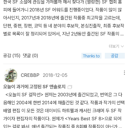
한국 SF 소설에 관심을 가져볼까 해서 찾다가 (썰렁한) SF 협회 홈
피에 들어가니 2018년 SF 어워드를 진행중이었다. 작품이 많이 않
아서인지, 2017년과 2018년에 출간된 작품중 최고작을 고르는데,
단편, 중편, 장편, 코믹 등 네 분야의 후보작, 본심진출작, 최종 후보작
별로 목록이 잘 정리되어 있어서, 지난 2년동안 출간된 SF 작품의 현
황을 파악할 수 있었다. 장편 부문 최종 후보작은 아래 세권이다. 이
더보기
중에서 대상과 우수상이 모두 나온다는 소리다. 모두 생소하다. 짦막
공감 (
15
)
댓글 (0)
한 출판사 소개글을 보면, <에셔의 손>은 이미 한국과학문학상을 수
상한 작품으로, 전자 두뇌가 일상화된 시대에 기억삭제에 얽힌 미스
터리를 다루는 듯하다. 넷플릭스에서 내가 가장 애정하는 프로그램인
CREBBP
2018-12-05
메뉴
블랙 미러의 에피소드들을 연상시킨다. <이방인의 성>은 소재면에서
오늘이 과거에 고정된 SF 앤솔로지
보다 흥미로와 보이는데 17세기 명나라 패망 이후 중원을 접수한 조
<오늘의 SF 걸작선> 원저는 2003년에 출간되었고, 번역은 그 다
선이 2010년 건국 619년째 되는 해에 세계적 연회를 주최하며 이야
음해인 2004에 한번 2014에 재출간된 것 같다. 작품과 작가의 선택
기가 시작되는 대체역사소설에 과학소설의 온갖 현란한 기술들이 등
배열 편집 이 모든 것은 데이비드 하트웰과 캐서린 크래머 두 SF 작
장하는 이 책에 마음이 꽂혔다. 늦기 전에 격쿠 기간 중에 이북으로 구
가이자 편집자의 작품이다. 원제가 <Years Best SF 8>으로 되어
매해야겠다. 무한의 책은 메이저 출판사인 현대문학의 안목으로 출간
있는 걸로 봐서, 매년 출간되는 작품집 중 8회째 작품집이 아닌가 싶