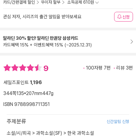
카드/간편결제 할인
무이자 할부
소득공제 610원
관심 저자, 시리즈의 출간 알림을 받아보세요
신청
알라딘 30% 할인! 알라딘 만권당 삼성카드
카드혜택 15% + 이벤트혜택 15% (~2025.12.31)
9
100자평 7편
리뷰 3편
세일즈포인트
1,196
344쪽
135*207mm
447g
ISBN 9788998711351
주제분류
신간알림 신청
소설/시/희곡
>
과학소설(SF)
>
한국 과학소설