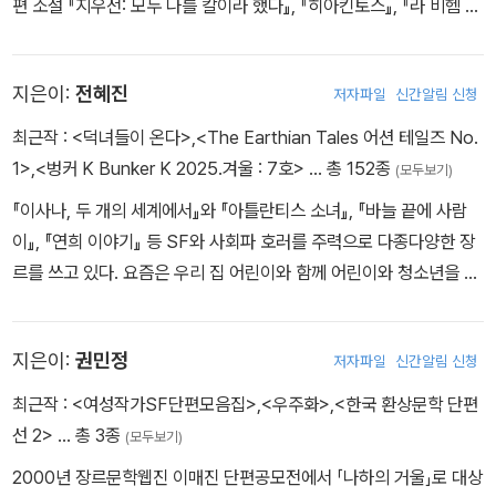
편 소설 『지우전: 모두 나를 칼이라 했다』, 『히아킨토스』, 『라 비헴 폴
리스 2049』 등을 출간했다. 2022년 『명월비선가』로 SF어워드 장
편 부문 우수상, 2025년 『히아킨토스』로 대상을 수상했다.
지은이:
전혜진
저자파일
신간알림 신청
최근작 :
<덕녀들이 온다>
,
<The Earthian Tales 어션 테일즈 No.
1>
,
<벙커 K Bunker K 2025.겨울 : 7호>
… 총 152종
(모두보기)
『이사나, 두 개의 세계에서』와 『아틀란티스 소녀』, 『바늘 끝에 사람
이』, 『연희 이야기』 등 SF와 사회파 호러를 주력으로 다종다양한 장
르를 쓰고 있다. 요즘은 우리 집 어린이와 함께 어린이와 청소년을 위
한 SF를 자주 읽는다.
지은이:
권민정
저자파일
신간알림 신청
최근작 :
<여성작가SF단편모음집>
,
<우주화>
,
<한국 환상문학 단편
선 2>
… 총 3종
(모두보기)
2000년 장르문학웹진 이매진 단편공모전에서 「나하의 거울」로 대상