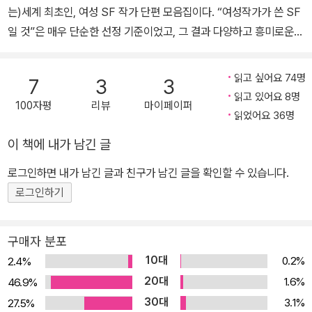
는)세계 최초인, 여성 SF 작가 단편 모음집이다. “여성작가가 쓴 SF
일 것”은 매우 단순한 선정 기준이었고, 그 결과 다양하고 흥미로운
작품들의 모음집으로 탄생하였다. 악기 연주라는 본래 목적과는 별개
인 대화 기능을 가진 ‘말러’로봇들의 원치않는 수다 소설인 「데뷔」로
읽고 싶어요 74명
7
3
3
시작하여, 반복되는 「토요일」에 15분 만에 딸에게 라면을 끓여주는
읽고 있어요 8명
100자평
리뷰
마이페이퍼
아버지들의 이야기, 남자들의 사회화 교육의 필요성을 이야기하는
읽었어요 36명
「기사증후군」 까지 흥미로운 소설들로 채워진 작품집이다. 이 책은 다
이 책에 내가 남긴 글
음과 같이 시작한다. "모든 것이 완벽합니다." 데뷔 : 인공지능에서 자
아의 발생을 작가 자신만의 눈으로 그리고 있다. 길이에 비해 굉장히
로그인하면 내가 남긴 글과 친구가 남긴 글을 확인할 수 있습니다.
꽉 짜여 있는 단편이므로 여러 번 다시 읽어 보길 권한다. 볼 때마다
로그인하기
다른 면들이 눈에 들어온다. 자아를 고민하는 로봇에게 이질감이 아
닌 동질감까지 든다. 토요일 : 아 좀 각박한 세상에 따뜻한 것도 읽으
구매자 분포
면 안 돼? 할 때 보자. 작품 속 세계는 지루하지만 각박한 정도가 아니
10대
0.2%
2.4%
라 지독히 위험하고, 지극히 따뜻하다. 나는 아무것도 하지 않는 쓸모
20대
1.6%
46.9%
없는 사람 같지만, 하루하루 똑같은 일상을 영위하는 것만으로도 자
30대
3.1%
27.5%
신을 희생해 모든 우주를 지킬 수 있는 거라면, 그건 어떤 기분일까?