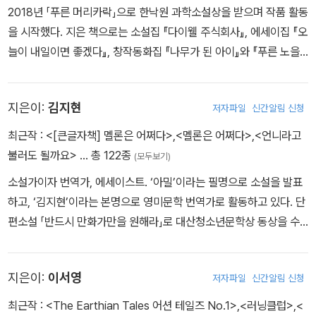
2018년 「푸른 머리카락」으로 한낙원 과학소설상을 받으며 작품 활동
을 시작했다. 지은 책으로는 소설집 『다이웰 주식회사』, 에세이집 『오
늘이 내일이면 좋겠다』, 창작동화집 『나무가 된 아이』와 『푸른 노을
호: 우리 할머니는 사이보그 2』 등이 있다. 『다이웰 주식회사』에 수록
된 단편 「국립존엄보장센터」는 2019년 미국 SF 잡지 『클락스월드』
지은이:
김지현
저자파일
신간알림 신청
10월호에 번역, 소개되었다.
최근작 :
<[큰글자책] 멜론은 어쩌다>
,
<멜론은 어쩌다>
,
<언니라고
불러도 될까요>
… 총 122종
(모두보기)
소설가이자 번역가, 에세이스트. ‘아밀’이라는 필명으로 소설을 발표
하고, ‘김지현’이라는 본명으로 영미문학 번역가로 활동하고 있다. 단
편소설 「반드시 만화가만을 원해라」로 대산청소년문학상 동상을 수
상했으며, 단편소설 「로드킬」로 2018 SF 어워드 중단편소설 부문
우수상을, 중편소설 「라비」로 2020 SF 어워드 중단편소설 부문 대
지은이:
이서영
저자파일
신간알림 신청
상을 수상했다. 지은 책으로 소설집 『로드킬』 『멜론은 어쩌다』, 장편
소설 『너라는 이름의 숲』 등이 있으며, 옮긴 책으로 『인센디어리스』
최근작 :
<The Earthian Tales 어션 테일즈 No.1>
,
<러닝클럽>
,
<