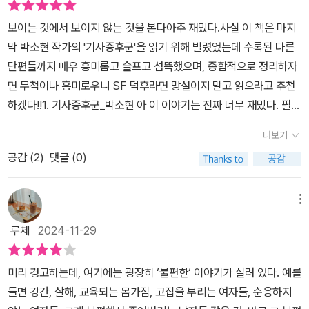
보이는 것에서 보이지 않는 것을 본다아주 재밌다.사실 이 책은 마지
막 박소현 작가의 '기사증후군'을 읽기 위해 빌렸었는데 수록된 다른
단편들까지 매우 흥미롭고 슬프고 섬뜩했으며, 종합적으로 정리하자
면 무척이나 흥미로우니 SF 덕후라면 망설이지 말고 읽으라고 추천
하겠다!!1. 기사증후군_박소현 아 이 이야기는 진짜 너무 재밌다. 필사
하고 싶을 정도다.'저, 기사증후군을 없애는 방법을 알겠어요.'또다시
더보기
잠깐 침묵이 돌았다.'...뭡니까'은서는 그 질문을 누가 했는지 듣지 못
공감 (
2
)
댓글 (0)
했다. 선창을 하던 군인들 중 한 명의 목소리 같기도 했고, 격리시설
어딘가에서 그런 낮은 목소리를 가진 여자를 만났던 것 같기도 했다.
그녀는 대답했다.'‘사회화 교육‘을 남자들이 받으면 돼요.'- P328
메뉴
루체
2024-11-29
미리 경고하는데, 여기에는 굉장히 ‘불편한‘ 이야기가 실려 있다. 예를
들면 강간, 살해, 교육되는 몸가짐, 고집을 부리는 여자들, 순응하지