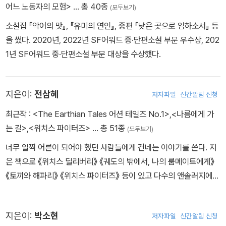
『네 사랑을 먹어라』 『기쁨의 황제』 『조반니의 방』 등이 있다.
어느 노동자의 모험>
… 총 40종
(모두보기)
소설집 『악어의 맛』, 『유미의 연인』, 중편 『낮은 곳으로 임하소서』 등
을 썼다. 2020년, 2022년 SF어워드 중·단편소설 부문 우수상, 202
1년 SF어워드 중·단편소설 부문 대상을 수상했다.
지은이:
전삼혜
저자파일
신간알림 신청
최근작 :
<The Earthian Tales 어션 테일즈 No.1>
,
<나름에게 가
는 길>
,
<위치스 파이터즈>
… 총 51종
(모두보기)
너무 일찍 어른이 되어야 했던 사람들에게 건네는 이야기를 쓴다. 지
은 책으로 《위치스 딜리버리》 《궤도의 밖에서, 나의 룸메이트에게》
《토끼와 해파리》 《위치스 파이터즈》 등이 있고 다수의 앤솔러지에
참여했다.
지은이:
박소현
저자파일
신간알림 신청