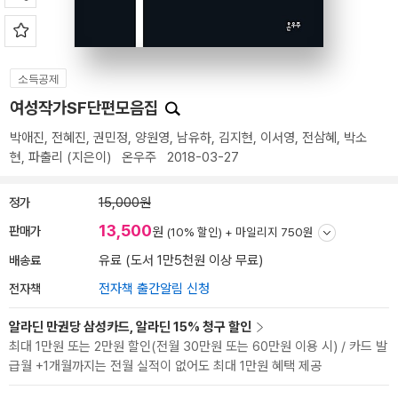
소득공제
여성작가SF단편모음집
박애진
,
전혜진
,
권민정
,
양원영
,
남유하
,
김지현
,
이서영
,
전삼혜
,
박소
현
,
파출리
(지은이)
온우주
2018-03-27
정가
15,000원
13,500
판매가
원
(10% 할인) +
마일리지 750원
배송료
유료 (도서 1만5천원 이상 무료)
전자책
전자책 출간알림 신청
알라딘 만권당 삼성카드, 알라딘 15% 청구 할인
최대 1만원 또는 2만원 할인(전월 30만원 또는 60만원 이용 시) / 카드 발
급월 +1개월까지는 전월 실적이 없어도 최대 1만원 혜택 제공