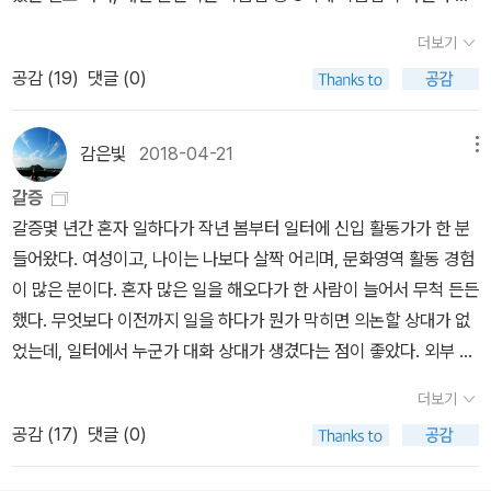
한 SF인 만큼 작품성이 신뢰가는 면도 없지 않지만, 표지 역시 멋지
은데, 아쉽게도 황금가지에서는 생뚱맞게 이 여덟번째의 책만 단권으
지 않은가. 소재는 진부할 수도 있는, 시간여행과 평행우주인 듯 한데,
더보기
로 출간하고 시리즈의 다른 책들은 출간을 포기한 듯하다. 수많은 SF
알라디너 평균 별점이 (많지는 않지만) 아주 좋다. 이 세 작품 이전에
공감 (
19
)
댓글 (0)
작품들이 쏟아져 나오지만, 장르의 특성상 허접 쓰레기가 많은 분야
최종후보작에 올린 장편은 다음과 같다.(출처 한국SF 협회 koreas
가 이 쟝르라고도 한다. 그래서 매니아가 아닌 독자들에게는 안목이
f.org). 이 중에서 이보영의 <저 이승의 선지자>를 쫌 읽다 말았는데,
있는 전문가들이 엄선해서 내는 작품집들이 좋은 작품과 좋은 작가를
감은빛
2018-04-21
메뉴
내용이 너무나도 철학적이고 심오해서, 자꾸 졸리고, 계속 읽게 될 것
만날 수 있는 기회를 준다. 잘 안팔리니까 더는 안만들어 낸 거겠지만
같지가 않다.장편소설작품명작가출판사러브비츠 평전김상원소울파
갈증
이런 선집이 조금 더 많아졌으면 하는 바람이다.오늘날 처럼 과학이
트무한의 책김희선현대문학알렙이 알렙에게최영희해와나무이방인
갈증몇 년간 혼자 일하다가 작년 봄부터 일터에 신입 활동가가 한 분
시시각각 변화해가는 시기에 오래된 SF는 (물론 그 때 쓰여졌으니까
의 성홍준영멘토프레스에셔의 손김백상허블저 이승의 선지자김보영
들어왔다. 여성이고, 나이는 나보다 살짝 어리며, 문화영역 활동 경험
그런가부다 하고 대개는 너그러운 마음으로 읽지만) 때때로 더이상
아작창백한 말최민호황금가지 나머지 부분의 본심 진출작도 모두 나
이 많은 분이다. 혼자 많은 일을 해오다가 한 사람이 늘어서 무척 든든
유효하지 않은 과학적 상상이라는, 그래서 과학은 빠지고 환상만 남
열해본다.중·단편소설작품명작가출판사/플랫폼수록된 곳어째서고호
했다. 무엇보다 이전까지 일을 하다가 뭔가 막히면 의논할 상대가 없
아버리는 시대착오적 텍스트가 될 때가 있다. 오늘의 SF에서 기대하
관크로스로드만날 수 있을까곽재식그래비티북스행성대관람차얼마
었는데, 일터에서 누군가 대화 상대가 생겼다는 점이 좋았다. 외부 일
는 것은 그 해 쓰여진, 그러니까 바로 어제까지의 과학적 지식이 상상
나 닮았는가김보영한겨레출판아직 우리에겐 시간이 있으니까라만차
정 때문에 밖에 있을때 급한 요청이 오면, 사무실에서 도와줄 사람이
력과 결합된 최신의 과학소설이다. 그럼에도 불구하고 좋은 소설 감
더보기
의 기사김성일브릿G로드킬아밀(김지현)온우주여성작가SF단편모
생겨서 좋았다. 하지만 사람이 늘었어도 내 일은 거의 줄지 않았다. 그
동이 오래 가는 명작은 새로운 세계가 반영된 것보다는 50~60년대
공감 (
17
)
댓글 (0)
음집원통 안의 소녀김초엽이음과학잡지 에피단발리체르카브릿G온
분이 가져간 양보다 오히려 더 많은 일이 생겼다. 이건 뭐 일이 많은
의 오래된 소설을 더 쉽게 접한다. 오랜 기간동안 살아남은 검증된 클
도계의 수은박부용브릿G꿈의 중첩박성환크로스로드토요일박애진온
건 평생 바뀌지 않는 팔자려니 하고 살아야 하나보다.암튼 1년간 마음
래식이라야만 한국말 독자들에게까지 와 닿기 쉽다.2003년도 당해