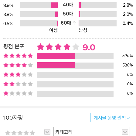
40대
바이센테니얼 비블리오필 : 달동네, 지식에 대한 끝이 없는 갈망, 그
2.8%
8.9%
갈망에 대한 의문. 전혜진 작가의 작품에서 자주 나오는 소재들이다.
50대
2.0%
3.8%
그리고 이 단편은 그 궁극적인 완성. 인공지능이 개인 맞춤형으로 보
60대
0.4%
0.5%
여성
남성
급된다면 나타나게 될 세계상에 대해서도 훌륭하게 따져 볼 수 있다.
점점 사라져간다는 북 호더(책을 다량으로 구입하는 사람)의 마음에
9.0
평점 분포
도 공감해 보자. (제목은 ‘200년 된 애서가’라는 뜻이다) 치킨과 맥주
: 시작부터 실감 나는 치킨과 맥주의 묘사에 배고파지는 소설. 그러나
50.0%
그 짧은 집 앞 골목을 통과해 치맥을 얻는 것이 이렇게 어려웠단 말인
50.0%
가. 성희롱, 성추행, 죽음까지 이르기도 하는 각종 폭력을 일상 속에서
0%
수없이 당하다 보면, 아무리 선량한 사람도...? 신의 별 : 러브스토리
0%
의 끝판왕. 최종보스 같은 이야기다. 이야기 속 인간들은 살던 행성을
0%
망가뜨려서 떠나 놓고도, 안드로이드의 손에 자연이 회복되자 되돌아
와 거주자들을 쫓아낼 궁리를 하는 욕심 많은 인류이지만, 그 욕심도
영원의 의미는 모른다. 국립존엄보장센터 : 사회의 고령화 현상이 심
100자평
게시물 운영 원칙
해지자, 노인은 ‘생존세’를 내야만 살 자격이 주어지는 나라가 된다.
카테고리
국가는 생존세를 못 내는 노인을 위해 안락사 센터를 마련한다. 이대