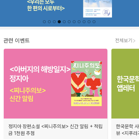
관련 이벤트
전체보기
정지아 장편소설 <찌니주의보> 신간 알림 + 적립
한국문학 사랑
금 1천원 추첨
뷰 <지푸라