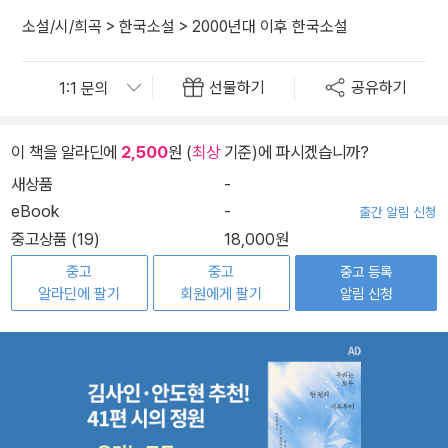
소설/시/희곡
>
한국소설
>
2000년대 이후 한국소설
선물하기
공유하기
이 책을 알라딘에
2,500
원 (
최상
기준)에 파시겠습니까?
새상품
-
eBook
-
출간 알림 신청
중고상품 (19)
18,000원
중고
중고
중고 등록
알라딘에 팔기
회원에게 팔기
알림 신청