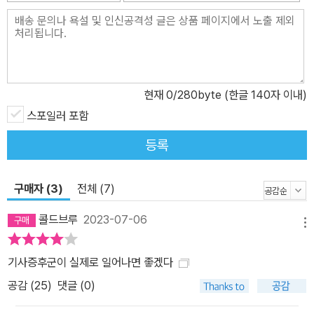
로 쭉 가다가는 현실이 될 수도 있다는 상상에 소름이 돋는다. 센터 이
름마저도 현실적이다. 등줄기에 식은땀이 흐르는 VR 체험 같은 소설.
로드킬 : 감금된 발랄함이 분노 속에 탈주한다. 작품 속의 글 한 토막
이 현 여성혐오 사회 현상에 대한 작가의 심정을 잘 대변하고 있다.
“섬뜩한 일이었다. 무섭기도 하고, 화도 났다. 공포와 분노는 내게 한
현재
0
/280byte (한글 140자 이내)
감정의 두 얼굴인 것 같았다. 분노를 뒤집으면 공포가 나타났고, 다시
스포일러 포함
공포를 뒤집으면 분노가 나타났다.” 평범하고, 강요에 길들지 않는 1
등록
0대들의 모습은 억압된 굴레 아래에서도 확실히 빛이 난다. 바리케이
드와 개구멍 : 150만명이나 되는 사람이 왜 학살에 쫓겨 우주선을 탔
을까? 그 중에 북한, 연변 말씨를 쓰는 사람은 또 왜 이리 많을까? 서
구매자 (3)
전체 (7)
울 말씨를 쓰는 사람과 이북 말씨를 쓰는 사람들이 섞여 우주에서 노
콜드브루
2023-07-06
동 운동을 하는 광경은 진풍경이다. 현장 경험으로 쓴 르포 같은 소설
메뉴
이다. 궤도의 끝에서 : 재능을 키워 생존을 꾀하려는 십대. 장애 때문
기사증후군이 실제로 일어나면 좋겠다
에 서로에게 기대야만 했기에 사랑이 무엇인지 알지 못한 채 헤어졌
공감 (
25
)
댓글 (0)
다. 서로를 살아남게 하려고 애쓰던 아이들은, 지구도 살아남게 하려
고 애쓴다. 기사증후군 : ‘자꾸 그러면 못 쓴다, 남자들 기가 죽는다’가