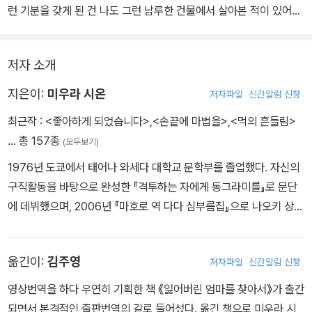
런 기분을 갖게 된 건 나도 그런 남루한 건물에서 살아본 적이 있어서
일까. 아니면 무언가를 시작하고 끝내는 과정이 계속되는 인생을 나
름대로 45년 동안 경험했기 때문일까.
저자 소개
지은이:
미우라 시온
저자파일
신간알림 신청
최근작 :
<좋아하게 되었습니다>
,
<손끝에 마법을>
,
<먹의 흔들림>
… 총 157종
(모두보기)
1976년 도쿄에서 태어나 와세다 대학교 문학부를 졸업했다. 자신의
구직활동을 바탕으로 완성한 『격투하는 자에게 동그라미를』로 문단
에 데뷔했으며, 2006년 『마호로 역 다다 심부름집』으로 나오키 상
을, 2012년 『배를 엮다』로 서점대상을 수상하면서 일본에서 문학성
과 대중성을 대표하는 나오키 상과 서점대상을 모두 수상한 첫 번째
옮긴이:
김주영
저자파일
신간알림 신청
작가가 되었다. 2015년에는 『그 집에 사는 네 여자』로 오다사쿠노스
케 상을 수상했으며, 2018년에는 『노노하나 통신』으로 시마세 연애
영상번역을 하다 우연히 기획한 책 《잃어버린 엄마를 찾아서》가 출간
문학상과 가와이하야오 이야기상을 수상했다. 2019년에는 『사랑 없
되면서 본격적인 출판번역의 길로 들어섰다. 옮긴 책으로 미우라 시