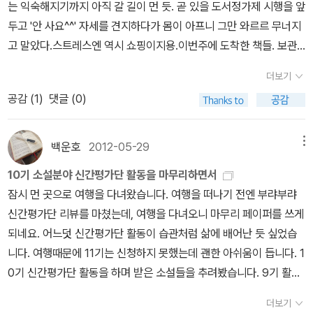
공으로 한 일곱 편의 이야기에는 다양한 종류의 사랑이 존재한다. 떠
는 익숙해지기까지 아직 갈 길이 먼 듯. 곧 있을 도서정가제 시행을 앞
난다는 말도 없이 사라졌다가 3년 만에 돌아온 옛 연인으로 인해 현
두고 '안 사요^^' 자세를 견지하다가 몸이 아프니 그만 와르르 무너지
재 애인과 셋이 기묘한 동거를 하게 된 꽃집 아가씨 마유 <Simply H
고 말았다.스트레스엔 역시 쇼핑이지용.이번주에 도착한 책들. 보관
eaven>. 일흔이 넘은 나이에 갑자기 맹렬한 성욕에 난감해 하는 주
함 맨 끝에서 거꾸로 오면서 하나씩 추가추가.구간 위주로.아직 장바
더보기
인 할아버지 고구레 <심신(心身)>. 전철역 기둥에 난데없이 돋아난
구니엔 25만원어치 책들이 결제를 기다리고 있다.그래도 좀 쟁여놓
괴상한 형태의 돌기를 보고 동질감을 느끼는 동네 애견미용사 미네와
공감 (
1
)
댓글 (0)
으니 마음이 편안해진다.그럼 된 거다.
야쿠자 두목 마에다 <기둥에 난 돌기>. 남편의 외도를 눈치 채고 마
음이 복잡한 꽃집 주인 사에키 <검은 음료수>. 아래층 여대생의 사생
백운호
2012-05-29
메뉴
활을 엿보는 위층 남자 간자키 <구멍>. 불임과 생명의 존재에 방황하
10기 소설분야 신간평가단 활동을 마무리하면서
는 여대생 미쓰코 <Piece>. 첫사랑 마유를 잊지 못하고 주변을 서성
잠시 먼 곳으로 여행을 다녀왔습니다. 여행을 떠나기 전엔 부랴부랴
이는 나미키와 음식에서 거짓말의 맛을 느끼는 여자 니지코 <거짓말
신간평가단 리뷰를 마쳤는데, 여행을 다녀오니 마무리 페이퍼를 쓰게
의 맛>. 세대도, 성별도, 직업도, 성격도 모두 다르지만 나름대로 순
되네요. 어느덧 신간평가단 활동이 습관처럼 삶에 배어난 듯 싶었습
수한 마음을 지닌 소시민들이 벌이는 유쾌한 소동을 보노라니 잊고
니다. 여행때문에 11기는 신청하지 못했는데 괜한 아쉬움이 듭니다. 1
있던 추억들과 메말라 있는 줄도 몰랐던 감정이 살며시 고개를 든다.
0기 신간평가단 활동을 하며 받은 소설들을 추려봤습니다. 9기 활동
전형적인 연애 이야기가 아니라서 좋고 미래를 향한 여지를 남겨두어
을 하면서 느낀 거지만 활동을 끝내고 책들을 모아보면 그 다양한 스
서 더욱 여운이 남는다. 모처럼 따스한 온기에 가슴이 뭉클해지기에
더보기
팩트럼에 놀라게 됩니다.일본문학은 총 5권 이었고, 한국문학은 3권