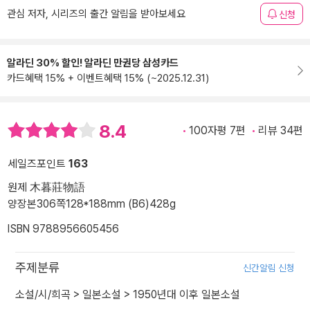
관심 저자, 시리즈의 출간 알림을 받아보세요
신청
알라딘 30% 할인! 알라딘 만권당 삼성카드
카드혜택 15% + 이벤트혜택 15% (~2025.12.31)
8.4
100자평 7편
리뷰 34편
세일즈포인트
163
원제 木暮莊物語
양장본
306쪽
128*188mm (B6)
428g
ISBN 9788956605456
주제분류
신간알림 신청
소설/시/희곡
>
일본소설
>
1950년대 이후 일본소설