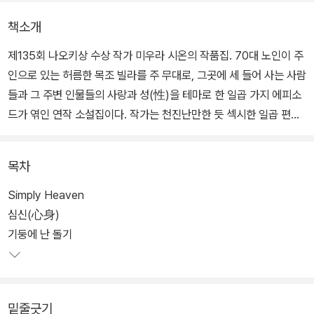
책소개
제135회 나오키상 수상 작가 미우라 시온의 작품집. 70대 노인이 주
인으로 있는 허름한 목조 빌라를 주 무대로, 그곳에 세 들어 사는 사람
들과 그 주변 인물들의 사랑과 성(性)을 테마로 한 일곱 가지 에피소
드가 엮인 연작 소설집이다. 작가는 천진난만한 듯 섹시한 일곱 편의
연애 이야기들을 때로는 기발하고도 유쾌하게, 때로는 뭉클한 감동과
잔잔한 여운을 담아 흡인력 있게 그려냈다.
목차
소설의 주 무대는 도쿄 중심가라고는 믿기지 않는 정겨운 동네의, 고
Simply Heaven
작 방 여섯 개가 딸린 2층 목조건물 고구레빌라. 허름하지만 아련한
심신(心身)
향수를 불러일으키는 그곳에 세대, 성별, 직업 등이 서로 다른 평범한
기둥에 난 돌기
소시민들이 살고 있다.
3년 동안 소식불통이던 옛 연인의 등장으로 난데없이 현재 애인과 함
밑줄긋기
께 셋이서 동거 아닌 동거를 하게 된 꽃집 아가씨, 일흔이 넘은 나이에