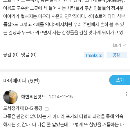
도쿄의 어느 주택가, 낡은 빌라가 한 채 있다. ‘고구레빌라(木暮莊)’.
이름도 구수한 그곳에 세 들어 사는 사람들과 주변 인물들의 정겨운
이야기가 펼쳐지는 미우라 시온의 연작집이다. <마호로역 다다 심부
름집>도 그렇고 <배를 엮다>에서처럼 우리 주변에서 흔히 볼 수 있
는 일상과 누구나 겪으면서 사는 감정들을 감칠 맛나게 엮어가고 있
다. 무엇보다 성적인 부분을 그토록 담담하고 아무렇지도 않게 묘사
더보기
할 수 있다니 약간 변태적인 요소까지도 무덤덤하게 받아들이게 되는
공감 (
0
)
댓글 (0)
대단한 재주를 지닌 작가다. 때문에 각각의 캐릭터들에 대한 공감도
가 높아져 그들의 감성이 고스란히 전해져온다. 2층 목조건물 고구
레빌라에는 여섯 집이 있고, 그중 네 집만이 찼다. 1층에는 아들네가
쓰기
마이페이퍼 (5편)
본가로 들어오는 바람에 잠시 나와서 거주하고 있는 주인 고구레와
자유분방한 생활을 하고 있는 여대생의 집이 있고, 2층의 두 집에는
해변의신밧드
2014-11-15
메뉴
꽃집에서 일하는 수수한 아가씨와 중간 규모의 회사에 다니는 샐러리
맨이 각각 살고 있다. 오래된 허름한 건물이라 벽도 얇고 방도 비좁지
도서정가제 D-5 풍경
만 작은 마당에서 강아지 존이 흙을 파며 재롱을 부리는 정감이 가득
고통은 완전히 없어지는 게 아니라 포기와 타협의 과정을 통해 익숙
한 곳이다. 이곳에 사는 네 명의 입주자와 그들 주변의 사람들을 주인
해지는 것 같다. 다 나은 줄 알았는데. 그렇게 또 실망을 거듭하는 나