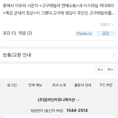
중에서 미우라 시온의 <고구레빌라 연애소동>과 이스마일 카다레의
의 고치'에 한 표를 줬을테지만. 이건 못 이겨요. 셋째로, 요 네스뵈의
<죽은 군대의 장군>이 그랬다.고구레 영감이 주인인 고구레빌라를
'스노우 맨'베스트 1의 자리를 놓고 경합을 벌였던 작품입니다. 정말
공간적 배경으로 해서 벌어지는 에피소드 7개 묶음 서비스다. 각각의
훌륭한 스릴러였어요. 반전에 반전을 거듭하는 스토리 전개가 일품이
더보기
에피소드에 주인공으로 나오는 캐릭터들이 서로 겹치는 게 아주 인상
었습니다. 생각보다 '스노우맨'의 끔찍성은 다가오지 못한 듯싶지만,
공감 (
1
)
댓글 (2)
적이다. 그리고 보니 최근에 읽었던 최제훈 작가의 <일곱 개의 고양
재미 측면에선 따라올 소설이 없었습니다. 넷째로, 김경욱의 '신에게
이 눈>하고 그 구성이 비슷하구나. 물론 장르는 다르지만.[2] 허조그
는 손자가 없다'굉장히 고민되는 작품 선정이었습니다. 김훈의 '흑산',
역시 문학의 세계는 깊고도 넓다. 솔 벨로우는 전혀 모르고 있던 작가
애증의 소설 대니얼 H. 윌슨의 '로보포칼립스'가 순위에 있었습니다.
반품/교환 안내
였는데, 이번에 펭클에서 두 권의 책이 나오면서 관심을 갖게 됐다. 당
'흑산'은 과하게 실험적이라, '로보포칼립스'는 스필버그가 만들어낸
장에 접하고 싶지만, 지금 대기 중이 책들이 제법 있어서 내년에나 읽
거품이라고 밖에 볼 수 없는 허술한 이야기 때문에 배재했습니다.이
게 될 것 같다.퓰리처상 수상 작품들은 기본적으로 그 콘텐츠를 믿을
소설은 다른 김경욱의 작품들과는 조금 다른 성향을 보입니다. 조금
만하다는 생각이다. 개인적으로 퓰리처상 수상 작가인 주노 디아스를
더 현실 참여적이고 하드보일드한 작품들인데, 나름의 매력이 있어
로그인
전체 메뉴
회사 소개
출판사 안내
PC 버전
직접 만나 봐서 그런진 몰라도 퓰리처상에 더 애착이 가는 느낌이다.
선정했습니다. 이야기의 완결성 측면에선 당혹스런 작품들이 조금 보
캐나다에서 태어나 유대계 미국 작가로 분류되는 특이한 아이덴티티
입니다만, 작가의 의도로 알고 해석했습니다. '태양이 뜨지 않는 나
(주)알라딘커뮤니케이션
를 자랑하는 솔 벨로우와 만나는 첫 작품으로 40년도 더 전에 발표된
라'와 같은 작품과 같이 드러나는 이미지가 강렬한 작품들로 구성되
<허조그>가 어떨지 기대가 된다.[3] 희랍어 시간한강이라는 이름의
어 있습니다.평소에 잘 접하지 않는 작품들을 읽고 분석을 하고 리뷰
1544-2514
일반문의 (발신자 부담)
작가 역시 처음이다. 그냥 들으면 어쩌면 남자일 지도 모르겠다는 그
를 한다는 것이 저에겐 참 즐거운 체험이었습니다. 가끔은 맘에 안들