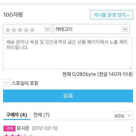
적인 유대감이 담긴 겉으론 평범한 이들의 결코 평범하지 않은 ‘성’ 이
100자평
게시물 운영 원칙
야기 주류 사회에서 동떨어진 듯한 낡아빠진 빌라의 입주자들은 겉으
로는 멀쩡해 보이지만 유독 성(性)에 대한 집착을 보인다. 그들의 머
카테고리
릿속은 섹스에 대한 갈망, 훔쳐보기, 변태, 불륜 등 외설적 욕망으로
가득하여, 상식적으로는 저질스럽고 혐오스럽게 느껴지는 노골적인
인간 욕망을 고스란히 보여준다. 하지만 독자는 언뜻 비판을 받아 마
땅해 보이는 인물들의 사생활과 심리를 작가의 애정 어린 시선, 솔직
하고도 농밀한 문장을 통해 따라가며 어이없는 웃음을 터뜨리고, 종
현재
0
/280byte (한글 140자 이내)
종 음란한 이야기에 얼굴을 붉히다가도 어느덧 그들의 ‘속사정’을 이
해하고 고개를 끄덕이게 된다. 남자들과의 관계는 식사와 같다고 생
스포일러 포함
각했다. 기호는 식재료와 조리법에 있다. 요리를 잘하는 사람도, 못하
등록
는 사람도 있다. 그래도 결국 배 속에 들어가면 마찬가지다. 배가 고프
면 다시 음식을 찾는 것처럼 섹스도 그랬다. - 中, 225쪽 “현재 일본
구매자 (4)
전체 (7)
에서 ‘인간’을 묘사하는 능력이 가장 뛰어난 젊은 작가”로 평가받는
미우라 시온. 작가는 등장인물들의 관계의 성립과 갈등의 해소, 섹스
로지온
2012-02-10
메뉴
를 갈망하는 본능과 소소한 일상을 통해 사랑과 ‘성’에 얽힌 우리 삶의