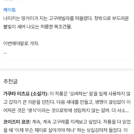
갑작스레 강렬한 성욕에 사로잡힌 주인 할아버지 고구레, 전철역 기
케이토
둥에 달린 남근 형태의 물체를 보고 기묘한 동질감을 느끼는 야쿠자
나미키는 땅거미가 지는 고구레빌라를 떠올렸다. 창밖으로 부드러운
두목과 애견 미용사 아가씨, 커피 맛으로 남편의 외도를 눈치챈 아내
불빛이 새어 나오는 허름한 목조건물.
등이 그 주인공들이다.
이번에야말로 가자.
언뜻 보면 모두 '평범'하고는 거리가 먼, 이해하기 어려운 인물들이다.
하지만 이 독특하고 자유분방한 입주자들의 '연애소동'이 하나씩 끝날
당신이 좋습니다. 당신과 함께 하고 싶습니다.
때마다 잔잔한 여운과 따뜻한 공감을 느끼게 된다. 젊은 남녀의 삼각
관계에서부터 노인의 갑작스런 섹스에 대한 욕망, 외도와 관음증과
추천글
같은 조금은 이색적인 '성' 이야기들을 기발한 상상력과 유쾌한 재미
로 담아냈다.
가쿠타 미츠요 (소설가):
이 작품은 ‘오버하는’ 말을 일체 사용하지 않
고 갑자기 큰 의문을 던진다. 다음 세대를 만들고, 생명이 끊임없이 이
어져온 것은 ‘생식’이라는 것으로밖에 성립하지 않는 걸까. 더 사소한
것, 작은 것, 스쳐 지나치는 것들이 우리를 살리고, 또 다음 생명으로
코이즈미 쿄코:
계속, 계속 고구레를 지켜보고 싶었다. 작품을 다 읽었
이어지는 것은 아닐까.
을 때 ‘이제 무슨 재미로 살아가야 하나’ 하는 상실감마저 들었다. 이