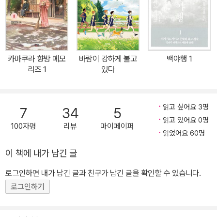
미, 뭉클한 감동, 잔잔한 여운이 담긴 7인 7색 러브 어페어 남녀노소
불문, 모든 사람의 삶에 필수적으로 따르는 사랑 그리고 성(性). 소설
은 젊은 남녀의 삼각관계에서부터 노인의 갑작스런 섹스에 대한 욕
망, 외도와 관음증과 같은 조금은 이색적인 ‘성’ 이야기들을 기발한 상
카마쿠라 향방 메모
바람이 강하게 불고
백야행 1
상력과 유쾌한 재미로 담아냈다. 섹스를 하고 싶은 염원을 이루지 못
리즈 1
있다
하고 죽은 사람이 어찌 고토 한 명뿐이겠는가. 사랑이네, 정이네 하는
숭고한 정신을 표현하는 데 섹스는 필수조건이 아니다. 아니라고들
한다. 그건 안다. 하지만 고구레는 맹렬히 섹스가 하고 싶다. 실제로
읽고 싶어요 3명
7
34
5
행위가 가능한 나이와 신체를 가졌는지는 중요하지 않다. 어쨌든 지
읽고 있어요 0명
100자평
리뷰
마이페이퍼
금 불현듯 맹렬히 섹스에 대한 욕망이 용솟음친다. - <심신> 中, 59
읽었어요 60명
쪽 소설의 주 무대는 도쿄 중심가라고는 믿기지 않는 정겨운 동네의,
이 책에 내가 남긴 글
고작 방 여섯 개가 딸린 2층 목조건물 고구레빌라. 허름하지만 아련
로그인하면 내가 남긴 글과 친구가 남긴 글을 확인할 수 있습니다.
한 향수를 불러일으키는 그곳에 세대, 성별, 직업 등이 서로 다른 평범
한 소시민들이 살고 있다. 3년 동안 소식불통이던 옛 연인의 등장으
로그인하기
로 난데없이 현재 애인과 함께 셋이서 동거 아닌 동거를 하게 된 꽃집
아가씨(
), 일흔이 넘은 나이에 갑작스레 강렬한 성욕에 사로잡힌 주인