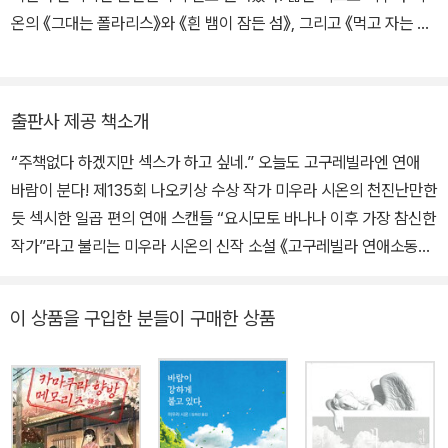
는 세계』로 일본식물학회 특별상을 수상하고 서점대상 최종 후보에
온의 《그대는 폴라리스》와 《흰 뱀이 잠든 섬》, 그리고 《먹고 자는 곳
오르며 변함없는 작품성과 인기를 입증했다. 그외의 작품으로 『바람
사는 곳》《귀를 막고 밤을 달리다》《달의 문》《물의 미궁》 등이 있다.
이 강하게 불고 있다』, 『가무사리 숲의 느긋한 나날』, 『먹의 흔들림』,
『검은 빛』, 『고구레빌라 연애소동』 등이 있다.
출판사 제공 책소개
“주책없다 하겠지만 섹스가 하고 싶네.” 오늘도 고구레빌라엔 연애
바람이 분다! 제135회 나오키상 수상 작가 미우라 시온의 천진난만한
듯 섹시한 일곱 편의 연애 스캔들 “요시모토 바나나 이후 가장 참신한
작가”라고 불리는 미우라 시온의 신작 소설 《고구레빌라 연애소동》
(은행나무刊)이 출간되었다. 70대 노인이 주인으로 있는 허름한 목
조 빌라를 주 무대로, 그곳에 세 들어 사는 사람들과 그 주변 인물들의
이 상품을 구입한 분들이 구매한 상품
사랑과 성(性)을 테마로 한 일곱 가지 독특하고 생생한 에피소드가
엮인 연작 소설집이다. 작가는 천진난만한 듯 섹시한 일곱 편의 연애
이야기들을 때로는 기발하고도 유쾌하게, 때로는 뭉클한 감동과 잔잔
한 여운을 담아 흡인력 있게 그려냈다. 순수한 젊은이들의 애틋한 삼
각관계에서부터 노인의 갑작스런 섹스 충동에 이르기까지 기발한 재