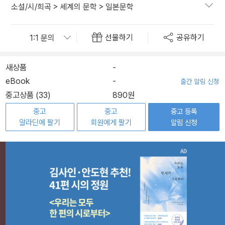
소설/시/희곡
>
세계의 문학
>
일본문학
선물하기
공유하기
새상품
-
eBook
-
출간 알림 신청
중고상품 (33)
890원
중고
중고
중고 등록
알라딘에 팔기
회원에게 팔기
알림 신청