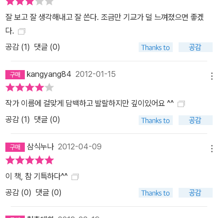
모습들, 사람들 간의 따뜻하고 끈끈한 유대관계를 그려낸다. 책을 덮
잘 보고 잘 생각해내고 잘 쓴다. 조금만 기교가 덜 느껴졌으면 좋겠
고 난 뒤 오랫동안 뭉클한 감동과 여운을 남기는 기분 좋은 책이다.
다.
공감 (
1
)
댓글 (0)
kangyang84
2012-01-15
메뉴
작가 이름에 걸맞게 담백하고 발랄하지만 깊이있어요 ^^
공감 (
1
)
댓글 (0)
삼식누나
2012-04-09
메뉴
이 책, 참 기특하다^^
공감 (
0
)
댓글 (0)