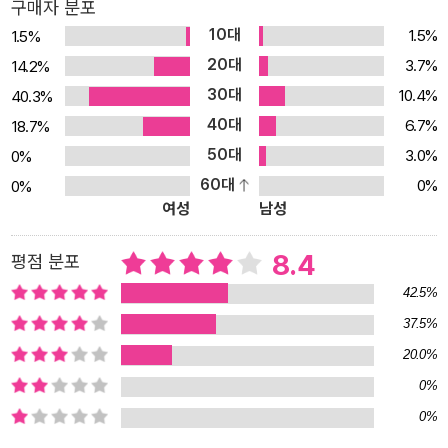
구매자 분포
할아버지 고구레(<심신(心身)>), 전철역 기둥에 달린 남근 형태의
10대
1.5%
1.5%
물체를 보고 기묘한 동질감을 느끼는 야쿠자 두목과 애견 미용사 아
20대
3.7%
14.2%
가씨(<기둥에 난 돌기>), 커피 맛으로 남편의 외도를 눈치챈 아내(<
30대
10.4%
40.3%
검은 음료수>), 번갈아 남자를 바꿔가며 문란한 생활을 하는 여대생
40대
6.7%
18.7%
()과 그녀의 사생활을 훔쳐보는 윗층 회사원 총각(<구멍>), 옛 여인
50대
3.0%
0%
을 잊지 못하고 스토킹(?)하는 남자와 동거를 시작한 여인(<거짓말
60대
0%
0%
의 맛>)이 그 주인공들이다. 언뜻 보면 모두 ‘평범’하고는 거리가 먼,
여성
남성
이해하기 어려운 인물들이다. 하지만 이 독특하고 자유분방한 입주자
들의 ‘연애소동’이 하나씩 끝날 때마다 잔잔한 여운과 따뜻한 공감을
8.4
평점 분포
느끼게 된다. “자는데 갑자기 나미키가 방으로 들어오는 거예요. 순간
42.5%
별의별 생각이 다 들면서 숨도 못 쉴 정도로 긴장했어요.” “숨이 막힐
37.5%
만큼 설레었던 건 아니고?” “아이, 전 정말 심각했어요! 옆에서 자는
20.0%
아키오 씨를 깨워야 하나 망설이고 있는데 나미키는 제 옆에 눕자마
자 코까지 드렁드렁 골면서 잘만 자더라고요.” “아무 짓도 안 하고?”
0%
“제 손만 잡았어요. 요 며칠 제가 가운데 눕고 셋이서 손을 잡고 자
0%
요.” “어머나, 내천(川) 자 모양이네!” -
中, 41쪽 사랑과 연애, 인간