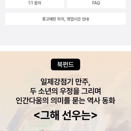
1:1 문의
FAQ
런 생각이 들 정도다. 하지만, 이 분은 여자 작가다. 그동안 문학동네
어 투덜거리기도 하고, 파악이 힘들어 혼란스러울 때도 있었습니다만
블로그를 통해 연재되던 특이한 제목의 책이 단행본으로 엮어서 세상
언제 또 이런 작품들을 읽어볼까 생각해보면 신간평가단 활동은 분명
중고매장 위치, 영업시간 안내
에 나왔다.희랍어는 분명 그리스어를 말할진대, 왜 굳이 그리스어가
매력적인 것 같습니다. 기회가 된다면 다음에 또! 이왕이면 다른 분야
아닌 희랍어라고 이름을 지었을까. 영어 알파벳의 원형을 이루는 정
에서 리뷰를 써보고 싶습니다만, 워낙 경쟁자들이 몰리는 추세라 잘
말 특이한 그리스어 문자를 보니, 문득 그 희랍어나 라틴어 강의에 관
될진 모르겠네요.
심이 간다.한 남자와 한 여자의 이야기라고 하는데 호기심이 인다. 참
그리고 다른 건 몰라도 읽어본 분들이 문체가 참 멋지다는 말을 하더
라. 읽어볼만한 책인 듯 싶다. 오늘에라도 도전해 보고프다.