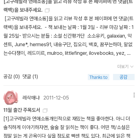
[고구레빌라 연애소동]을 읽고 리뷰 작성 후 본 페이퍼에 먼 댓글(트
단으로 활동하셨나요? (예/아니오)4. 소설 분야 파트장으로 지원하
설은 역시, 이 작품 입니다. 윤성희 작가의 '웃는동안'. 다른 평가단 분
랙백)을 보내주세요.
시겠습니까? (예/아니오) ========================
들은 분명 '스노우 맨'을 뽑을 것 같지만. 소신 있게, 저는 윤성희 작가
[고구레빌라 연애소동]을 읽고 리뷰 작성 후 본 페이퍼에 먼 댓글(트
======================================
를 선택합니다. 이 작품집엔 정말 주옥같은 작품들이 많이 실려 있었
랙백)을 보내주세요. - 책 보내는 날짜 : 1월 3일 - 리뷰 마감 날짜 : 1
=============================== 신청 기간 : 3
습니다.윤성희 작가는 자신의 이야기에 애정을 듬뿍 가지고 이야기를
월 25일- 받으시는 분들 : 소설 신간평가단 소소유키, galaxian, 악
월 30일~4월 15일지원하시기 전에 모집 공지글을 꼭 읽어주세
써 내려가는 작가입니다. 처음엔 다소 산만한 이야기 전개에 당황할
센트, June*, hermes91, 내숭구단, 집오리, 백호, 꿈꾸는하마, 말없
요. 타 분야와의 복수지원이 불가능합니다. 10기 소설 분야 신간평가
수도 있습니다만, 그 이야기의 행간 사이에 그녀가 만들어놓았을 수
는수다쟁이, 레드미르, mulroo, littlefinger, ilovebooks, yez, 헤
단은 이런 책들을 읽었습니다. :)아래 도서들에 관심이 가신다면 소설
많은 이야기들을 생각해보면 쉽사리 문장을 건너뛰지 못할겁니다. 그
르메스, 시뮬, 교고쿠도, 환유, paper-x-ray * 주소 변경을 원하시는
분야에 지원해주세요.
더보기
매력을 많은 분들이 느껴보셨음합니다.그럼 제 맘대로 이번 평가단
분은 꼭 propose@aladin.co.kr 로 메일 주세요. (나의 계정 바꾸시
공감 (
0
)
댓글 (1)
소설들의 베스트 5를 선정해볼까요. 이미 베스트 1로 윤성희의 소설
면 안되요)* 리뷰가 늦으시는 분도 꼭 propose@aladin.co.kr 로
을 골랐으니 4권만 더 추려보겠습니다. 첫째로, 루스 렌들의 '활자 잔
메일 주세요. (이제는 다 아시죠?)
혹극'추리 소설에 사회성을 가미한 작품이라 그냥 넘어갈 수가 없었
레삭매냐
2011-12-05
메뉴
습니다. 추리 소설 자체로의 매력보다 '문맹'이라는 키워드를 추리문
11월 출간 주목도서
학의 전면으로 끌고 나온 과감성이 돋보인 작품이었습니다. 둘째로,
[1]고구레빌라 연애소동개인적으로 재밌는 책을 좋아한다. 아니 더
고이즈미 기미코의 '변호측 증인'이 작품은 '활자 잔혹극'과는 다르게
솔직하게 이야기하자면, 술술 잘 읽히는 책이 좋다. 어떤 책/소설은
추리소설 본래의 매력에 충실한 작품입니다. 고전임에도 불구하고 그
정말 읽는 게 곤욕이다 싶을 정도로 빡센 책도 있다. 최근에 읽은 책
반전은 대단히 신선하게 다가왔습니다. 이 작품이 없었더라면 '달리