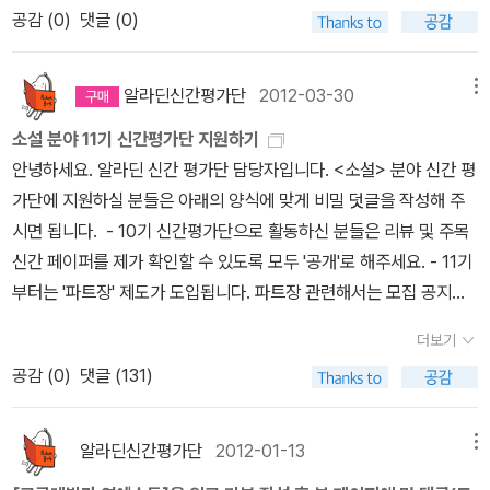
고구레빌라를 거쳐 간 모든 사람들이 행복해지길 바라는 훈훈한 기원
공감 (
0
)
댓글 (0)
이었습니다. 이외 외국문학은 4권이었습니다. 일본문학은 대부분 읽
을 하늘로 날려본다. 나미키는 땅거미가 지는 고구레빌라를 떠올
기 쉬운 스타일의 가벼운 소설들이 주를 이뤘습니다. 그 사이에 품격
렸다. 창밖으로 부드러운 불빛이 새어 나오는 허름한 목조건물.이번
있는 추리문학도 3권이 섞여 균형을 이뤘습니다. (히가시노 게이고의
에야말로 가자.당신이 좋습니다. 당신과 함께 하고 싶습니다.
알라딘신간평가단
2012-03-30
메뉴
소설은 조금 애매하지만) 외국문학의 경우에는 스릴러 2권 SF 1권
소설 분야 11기 신간평가단 지원하기
연애소설 1권으로 마치 6개월 동안 작정하고 분배한 듯한 다양성을
안녕하세요. 알라딘 신간 평가단 담당자입니다. <소설> 분야 신간 평
보였습니다. 새삼 신간평가단 담당자분의 노고가 느껴집니다.제가 주
가단에 지원하실 분들은 아래의 양식에 맞게 비밀 덧글을 작성해 주
로 읽는 한국문학은 3권이 들어 있었습니다. 자신의 문학적 입지를
시면 됩니다. - 10기 신간평가단으로 활동하신 분들은 리뷰 및 주목
굳혀가고 있는 김경욱 부터, 김훈이나 윤성희 같은 유명 작가까지 한
신간 페이퍼를 제가 확인할 수 있도록 모두 '공개'로 해주세요. - 11기
권도 버리기 아까운 소설들이었습니다. 보통 공짜로 받는 신간평가단
부터는 '파트장' 제도가 도입됩니다. 파트장 관련해서는 모집 공지를
소설들이라 하면 광고가 잘 되지 않는, 질낮은 작품들로 꾸려질 거란
확인해주세요. 파트장에 지원하시는 분은 4번 문항에서 '예'를 선택
편견을 가지게 되는데 알라딘 신간 평가단의 소설들은 담당자분이 직
더보기
해 주세요. ================================
접 심사해 좋은 작품을 보내준다는 생각이 들 정도로 수준이 높았습
공감 (
0
)
댓글 (131)
======================================
니다. 리뷰를 대가로 무료로 증정받은 소설이니 억지로 좋은 리뷰를
======================= 1. 간단한 소개 및 하고 싶
써야겠다는 부담을 갖지 않아도, 좋은 평을 내릴 수밖에 없는 작품들
은 말을 남겨 주세요.2. 최근 작성한 리뷰 주소를 남겨 주세요. (리
알라딘신간평가단
2012-01-13
메뉴
이었습니다. 그런 부분이 재차 신간평가단에 신청을 하게 만드는 이
뷰 주소를 남기지 않을 경우 선정에서 제외됩니다.)3. 10기 신간평가
유가 되지 않나 싶습니다.신간평가단 소설중에 가장 맘에 들었던 소