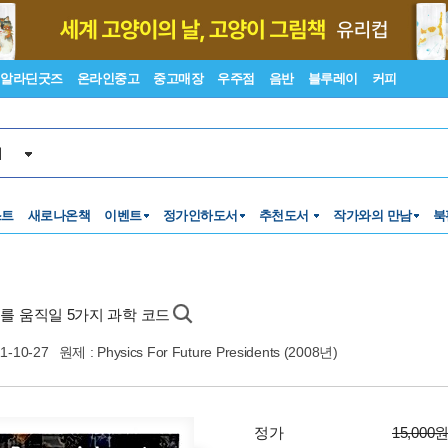
알라딘굿즈
온라인중고
중고매장
우주점
음반
블루레이
커피
서
스트
새로나온책
이벤트
정가인하도서
추천도서
작가와의 만남
북
세계를 움직일 5가지 과학 코드
1-10-27
원제 : Physics For Future Presidents (2008년)
정가
15,000