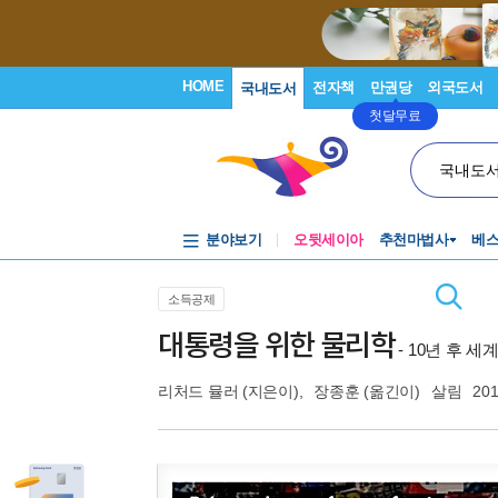
HOME
전자책
만권당
외국도서
국내도서
첫달무료
국내도
분야보기
오뒷세이아
추천마법사
베
소득공제
대통령을 위한 물리학
- 10년 후 
리처드 뮬러
(지은이),
장종훈
(옮긴이)
살림
201