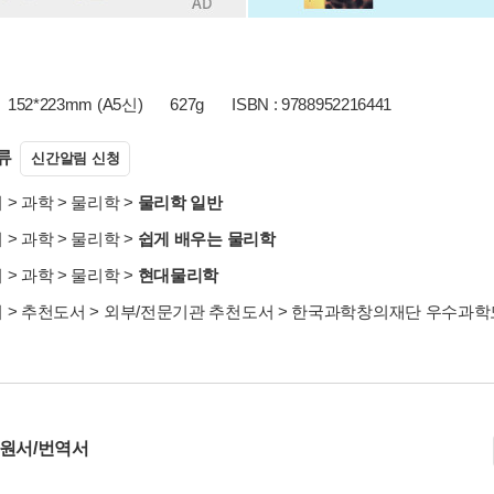
152*223mm (A5신)
627g
ISBN : 9788952216441
류
신간알림 신청
서
>
과학
>
물리학
>
물리학 일반
서
>
과학
>
물리학
>
쉽게 배우는 물리학
서
>
과학
>
물리학
>
현대물리학
서
>
추천도서
>
외부/전문기관 추천도서
>
한국과학창의재단 우수과학
 원서/번역서