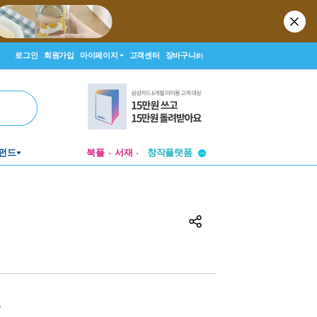
로그인
회원가입
마이페이지
고객센터
장바구니
(0)
투비컨티뉴드
펀드
북플
서재
창작플랫폼
투비컨티뉴드
원