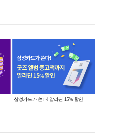
폰
삼성카드가 쏜다! 알라딘 15% 할인
이 달의 적립금 혜택