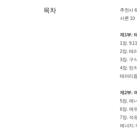
목차
추천사 6
서론 10
제1부:
1장. 9.
2장. 
3장. 구
4장. 탄
테러리즘
제2부:
5장. 에
6장. 매
7장. 석
에너지: 