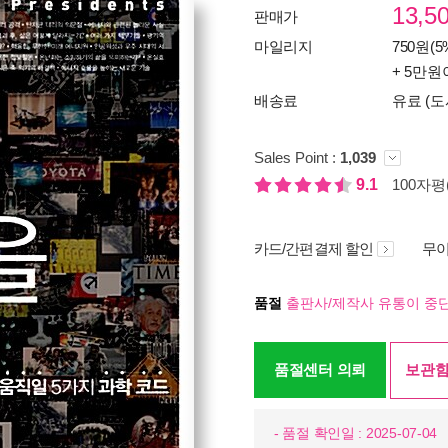
13,5
판매가
마일리지
750원(5
+ 5만원
배송료
유료 (도
Sales Point :
1,039
9.1
100자평(
카드/간편결제 할인
무이
품절
출판사/제작사 유통이 중단
품절센터 의뢰
보관함
- 품절 확인일 : 2025-07-04