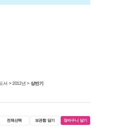
도서
>
2012년
>
상반기
전체선택
보관함 담기
장바구니 담기