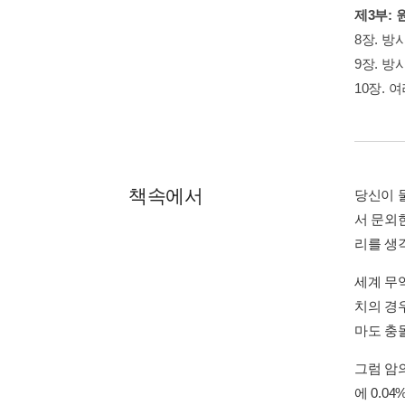
제3부:
8장. 방
9장. 방
10장. 
책속에서
당신이 
서 문외
리를 생
세계 무
치의 경
마도 충
그럼 암의
에 0.0