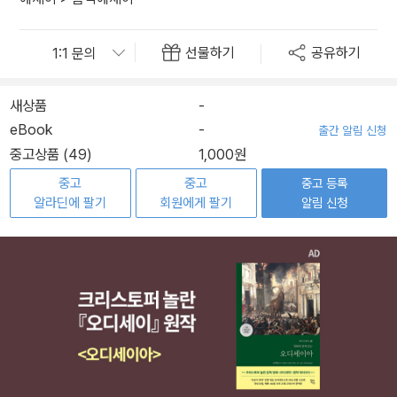
선물하기
공유하기
새상품
-
eBook
-
출간 알림 신청
중고상품 (49)
1,000원
중고
중고
중고 등록
알라딘에 팔기
회원에게 팔기
알림 신청