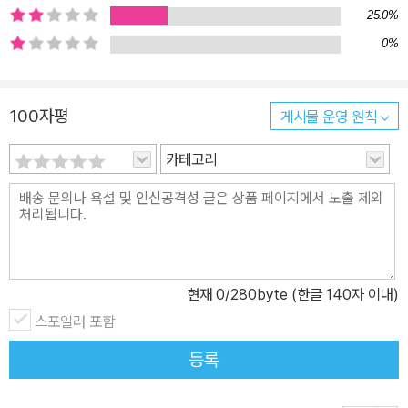
을 맞이하고 음식을 만들던 한 시절에 관한 에피소드, 그밖에도 어린
25.0%
시절 이모가 타주던 부드럽고 달콤했던 밀크커피의 추억이나 소풍날
0%
아침 엄마가 정성스레 싸주던 도시락 속의 김밥, 그밖에도 프랑스 파
리 11구 어딘가의 빵집에서 살구타르트로 아침식사를 대신하던 날의
기억 등등……. 마치 동화 <헨젤과 그레텔>처럼 그녀가 떠난 여행의
100자평
게시물 운영 원칙
궤적마다 음식의 온기가 남아 그 흔적을 기억한다. 혀는 음식뿐만 아
카테고리
니라 마음도 맛본다. 접시 위의 요리와 그 음식을 만드는 사람의 마음
을 맛본다. 음식을 만드는 것이 행복하고 먹는 사람이 행복하기를 바
라는 마음으로 만든 음식은 사람들에게 기쁨을 선물한다. 한동안 먹
지 못했던, 엄마가 만들어준 음식을 배부르게 먹고 나면 가슴 한구석
이 따뜻해져 오는 것도 그 때문이리라. 엄마의 음식은 엄마의 또 다른
사랑이니 우리는 사랑을 맛보고 행복해한다. 그리고 사랑을 받아먹고
현재
0
/280byte (한글 140자 이내)
자란 유년의 시간을, 엄마의 젖무덤 근처에서 자라던 때를 그리워하
스포일러 포함
며 인생의 가장 순진한 시간 근처로 다가가 앉아보는 것. 그녀는 그를
등록
위해 음식을 만들고 접시 위의 사랑을 맛본 그가 그녀를 더욱 사랑하
게 되는 것. 혀도 마음처럼 사랑을 안다. _ 본문 중에서 그밖에도, 여