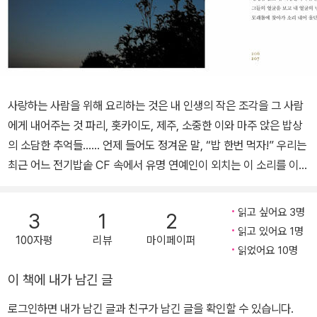
사랑하는 사람을 위해 요리하는 것은 내 인생의 작은 조각을 그 사람
에게 내어주는 것 파리, 홋카이도, 제주, 소중한 이와 마주 앉은 밥상
의 소담한 추억들…… 언제 들어도 정겨운 말, “밥 한번 먹자!” 우리는
최근 어느 전기밥솥 CF 속에서 유명 연예인이 외치는 이 소리를 이미
여러 번 들은 바 있다. 때로는 지키지 못하는 기약 없는 약속처럼 지나
가버리는 인사가 되어버리기 일쑤이지만, 한국인이라면 역시 뭐니 뭐
읽고 싶어요 3명
3
1
2
니 해도 ‘함께 밥을 먹으며 쌓는 정’을 무시할 수는 없다. 친해지기 위
읽고 있어요 1명
100자평
리뷰
마이페이퍼
해서 가장 좋은 방법으로 우선 밥상에 마주앉아 한 끼 식사를 함께 하
읽었어요 10명
는 것을 꼽는, 우리의 오래된 사고의 습관이 그러하듯이 말이다. 여기,
이 책에 내가 남긴 글
소중한 사람을 위해 밥을 짓는 한 여자가 있다. 이름은 유지나. 밥을
짓는 일만큼이나 여행을 좋아하고, 글 쓰는 것을 좋아하는 그녀는 프
로그인하면 내가 남긴 글과 친구가 남긴 글을 확인할 수 있습니다.