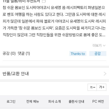
11월 실용/취미 추천도서
콜릿 서랍서랍 속에 먹다 남겨둔 몇 개의 초콜릿이 들어있다.다크초
요. 여기, 소중한 사람을 위해 밥을 짓는 한 여자가 있다. 이름은 유지
참 쉬운 몸보신 도시락야야코시 유세명 씀 레시피팩토리 펴냄일본으
콜릿은 무척이나 달콤하고 씁쓸해서 한 번에 하나를 다 먹을 수 없다.
나. 밥을 짓는 일만큼이나 여행을 좋아하고, 글 쓰는 것을 좋아하는 그
로 벤또 여행을 하는 사람도 있다고 한다. 그만큼 도시락에 대한 레시
첫 번째 서랍을 열고 다크초콜릿을 꺼냈다.초콜릿을 감싸고 있는 금
녀는 프랑스 파리, 일본 홋카이도, 그리고 우리나라 제주 등에 장기간
피가 많은데 일본에서 파워 블로거 야야코시 유세명의 도시락 레시피
색 포장지를 벗겨내서 한 조각씩 혀 위에 올려놓고 천천히 녹여 먹었
머물며 타국 생활의 낯섦과 외로움을 즐기고, 또 그것을 글로 옮기는
가 가득한 '참 쉬운 몸보신 도시락'. 요즘은 도시락을 싸가지고 다니는
다.고독도 외로움도 초콜릿의 맛과 닮아 있어서나는 그것이 달콤하고
동안에도, 늘 부엌을 떠나지 않았다. 이 책에는 소중한 이와 마주 앉은
직장인이 많은데 그런 직장인들을 위한 쉬운방법으로 몸에 좋은 도시
도 또 씁쓸해서 늘 곁에 두고 천천히 음미하고 맛본다.그리고 그 외롭
밥상의 소담한 추억들을 담았다.사람을 알려면 가장 삐르고 좋은 방
락을 만드는 레시피가 한가득 담겨있다고 한다. 도시락과 어울리는
고 고독한 시간을 사랑하노라면 누군가 곁에 없어도 행복하다고 느낀
법이 함께 밥을 먹는 것이랍니다. 누군가에게 마음을 다하여 대접하
더보기
필수반찬과 공부하는 학생들, 다이어트가 필요한 직장인을 위한 도시
다.그리고 누군가 곁에 없어도 행복하다고 느낄때비로소 한 사람을
고 싶을 떄 우리들은 밥을 한 상 차려주고 싶어한답니다. '우리 밥 한
공감 (
0
)
댓글 (1)
락과 온가족이 함께해도 맛있는 도시락 메뉴의 레시피가 담겨있다.
사랑하고 싶어진다.그 사람에게 더 잘해줄 수 있을 것 같다는 생각이
번 먹자.'는 말을 누군가에게 하고 싶어요.3. 소울 푸드21인의 작가가
매일같이 도시락을 싸가지고 다니는 직장인으로 매일 뭘 싸갈까 고민
든다. p13다크초콜릿을 좋아한다. 밀크초콜릿은 너무 달기만 하고 무
말하는 내 인생의 잊을 수 없는 바로 그 맛. 낯선 여행지에서 눈물과
했는데 영양만점의 도시락을 싸는데 도움이 될 것 같다.허영만 맛있
언가 씹히는 것은 씹히는 느낌때문에 초콜릿의 맛을 느낄수 없다.다
함께 먹었던 카레 한 그릇, 별다른 재료가 들어가지 않아도 끝내주게
반품/교환 안내
게 잘 쉬었습니다.허영만, 이호준 씀 가디언 펴냄허영만이 이번에는
크초콜릿은 달면서도 씁쓸한 맛을 댄다. 두가지의 맛이 느껴지는 그
맛있었던 엄마의 된장찌개, 첫눈 내리는 날 연인과 함께 먹었던 고소
일본으로 여행을 떠났다. 책의 제목그대로 맛있게 잘 쉬러 떠난 일본
느낌이 좋다. 진하면 진할수록 좋다. 그게 진짜 초콜릿 맛같다.허기질
한 피자 등. 성석제, 백영옥, 이충걸, 김창완, 김어준 등의 국내 인기
여행. 식객의 스토리 작업을 함께한 이호준고 함께 일본의 지방 곳곳
때면 파리의 브랑제리에서 사서 먹는 빵들, 명란을 사와 직접 만드는
작가 21인이 자신의 소울푸드 이야기를 혀가 부풀고 어금니가 마비되
을 돌아다니며 온천과 볼거리 먹을거리를 소개시켜준다. 일본의 온천
간단한 명란파스타, 냉장고에 있는 여러가지 채소로 만드는 스튜, 혼
도록 맛깔나게 풀어놓는다.역시나 음식이야기. 영혼을 울리는 음식은
로그인
전체 메뉴
회사 소개
출판사 안내
PC 버전
은 오래되어 전통이 살아 숨쉬고 그 지방마다의 볼거리와 먹을거리가
자 있는 자신에게 합석해도 되냐며 물어오는 낯선 사람과 함께하는
화려한 것이 아닙니다. 아주 작고 소박한 음식들에서 우리는 영혼의