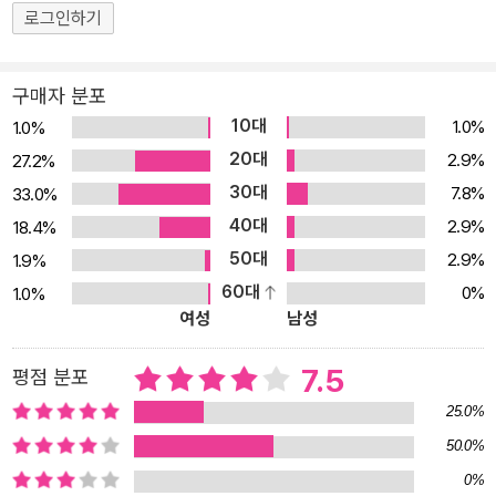
랑스 파리, 일본 홋카이도, 그리고 우리나라 제주 등에 장기간 머물며
로그인하기
타국 생활의 낯섦과 외로움을 즐기고, 또 그것을 글로 옮기는 동안에
도, 늘 부엌을 떠나지 않았다. 파스타와 김밥, 샐러드와 타르트, 샌드
구매자 분포
위치와 생선구이 등 그녀의 식탁 위의 메뉴에는 국경도 없고 한계도
10대
1.0%
1.0%
없다. 그저, 보다 맛있게, 그리고 먹는 사람이 행복해질 수 있도록, 매
20대
2.9%
27.2%
순간 최선을 다해 만들 뿐이다. 이 책에는 무려 60여 가지 음식이 등
30대
7.8%
33.0%
장한다. 빵이나 초콜릿처럼 우리 주변에서 쉽게 만날 수 있는 음식들
40대
도 있는 반면, 라따뚜이나 감자포타주와 같이 영화나 소설 속에서 들
2.9%
18.4%
어봤음직한 다소 생소한 음식들도 등장한다. 그밖에도 오니기리, 굴
50대
2.9%
1.9%
라쉬 등 그녀가 머물던 나라의 고유 음식들도 빠질 수 없다. 그 음식들
60대
0%
1.0%
여성
남성
을 만들며 있었던 일들이나 함께 먹었던 사람들에 대하여, 즉, 그녀와
그녀의 음식, 그리고 그 주변의 소소한 이야기들이 맛깔나면서도 서
7.5
평점 분포
정적인 문체로 버무려지고 있다. 그리고 이것들을 포함한 총 90여 가
지 다채로운 이야기들은 놀라울 정도로 흥미롭다. 비행기 이륙을 기
25.0%
다린다는 벗의 전화를 받고 그가 좋아하는 음식을 만들며 기다리는
50.0%
시간에 대한 묘사나 어느 골목길 모퉁이에 직접 카페를 차리고 손님
0%