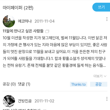
그녀의 밥상이야기가 담겨있다. 타국에서 장기간 머물면서 새로운곳
쓰기
마이페이퍼 (2편)
에서의 낯섦과 외로움을 즐기며 글을 쓴다. 그리고 그 곳에서 그녀가
좋아하는 요리를 한다. 요리에는 특별한 메뉴가 없다. 그녀가 하고 싶
에코하나
2011-11-04
메뉴
은 요리라면 양식일수도 일식일수도 한식일수도 있다. 개인적인 이야
기와 함께 짦은 동화같은 이야기도 삽입되어 있다. 다양한 메뉴가 소
11월에 만나고 싶은 사람들
개된다. 우리가 흔이 먹는 밥부터 시작해서 쉽게 먹지 못하는 음식들
10월 미션을 작성한 지가 엊그제인데, 벌써 11월입니다. 이번 달은 저
까지.. 그리고 그 음식이 만들어지는 곳에서의 그녀의 외로움과 함께
의 가정에 큰 행사가 있는 지라 마음에 많은 부담이 있지만, 좋은 사람
하는 이야기. 그 환경에서 그 음식이 어울리는듯 싶다. 때로는 음식을
들의 멋진 문장으로 11월을 보내고 싶어요.이 가을 든든한 저의 친구
만드는 레시피를 이야기해준다. 여자친구를 위해 만드는 프렌치토스
가 되어줄 사람들을 기대합니다.1. 칼과 황홀소설가 성석제의 맛깔나
트가 기억에 남는다. 특별할것 없는 토스트이지만 그녀가 깨기전 달
는 천하 유람기. 존재 전체를 꿀맛 같은 황홀경에 들게 하는 음식들의
걀과 식빵과 버터만 있으면 만들수 있는 프렌치 토스트. 자신의 것은
이야기가 펼쳐진다. 성석제가 나고 자란 고향 상주에서부터 한국에서
더보기
만들지않고 아침에 향긋한 냄새에 깨어나는 그녀를 위해 만드는 것이
비행시간으로만 26시간이 걸리는 칠레에 이르기까지 ― 작가 성석
다. 다 구워진 토스트를 그녀가 먹으면 커피를 준비하고 그녀가 주는
공감 (
0
)
댓글 (1)
제가 천하를 유람하며 맛본 궁극의 음식들, 그리고 그것을 만들어낸
토스트를 한입 베어문다. 따뜻한 햇살과 하얀커튼과 하얀침구가 생각
숙수들과 그 음식을 나누어 먹은 정겨운 사람들에 대한 이야기이다.
난다. 뮤직비디오에서나 볼 수 있는 느낌이랄까? 그렇게 그 음식에
우리 나라 작가 중 가장 좋아하는 작가인 성석제님의 음식 이야기들
건방진곰
2011-11-02
메뉴
맞는 느낌들과 함께 그녀의 식사 이야기가 계속된다. 다크초콜릿, 초
이 향기롭고 침이 고이도록 읽고 싶어요.2.우리 언제 식사 한 번 하지