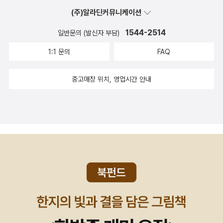
가득한데 그런 곳을 구석구석 소개시켜주니 일본으로 쉬러 떠나는 여
식사, 그렇지만 함께 밤을 보낼 수 없는 낯선 이국, 혼자 소풍나온 공
위안을 받고 평온함을 느끼지요. 당신의 소울푸드는 무엇입니까? 저
(주)알라딘커뮤니케이션
행객에게 도움이 되는 책이 아닐까싶다. 바쁜 일상에서 벗어나 몸도
원에서 먹었던 오니기리, 훗가이도의 료칸에서 맛보았던 가자미 버터
는 콩나물국과 김장김치랍니다.
마음도 휴식을 취할 수 있는 일본으로의 맛있게 쉬러떠나는 여행. 만
구이 등.. 요리와 함께하는 추억. 특별한 재료가 준비되어 있지 않아도
1544-2514
일반문의 (발신자 부담)
화와 사진의 삽입으로 읽기에 더욱 재미를 얹어줄것 같다.언제 우리
만들 수 있다. 집안에 있는 재료를 가지고도 맛과 멋을 낼 수 있었던
1:1 문의
FAQ
식사 한번 하지요유지나 씀 달 펴냄'언제 우리 식사 한번 하지요' 이말
혼자만의 식사시간들. 그녀에게 기억에 남는 장소와 한끼의 식사들..
을 많이 들어봤을것이다. 얼굴은 아는사이지만 그리 친하지 않을때
성공의 기준이 된 세상은 사람들을 점점 위태로운 삶의 구석으로 몰
중고매장 위치, 영업시간 안내
이런말을 종종하기도 하고 친한 사이여도 바빠서 자주 만나지 못할때
아 넣는 것처럼 보여요.세상의 통념에 자신의 인생을 끼워 맟추고 타
'언제 밥한번 같이 하자'라는 말을 하곤한다. 작가는 여러 나라를 돌아
인의 시건을 의식하며 사는 것만큼 공허한 것이 있을까요.성공이라는
다니면서 마주 앉은 밥상의 추억들을 이 책속에 담았다. 그녀가 소중
말에는 계산된 의도와 야망 같은 것이 느껴져서 성공 대신 행복이라
한 사람을 위해 짓는 밥의 메뉴에는 특별한 규칙이 없다. 먹는 사람이
는 말을 쓰고 싶어요.자기 자신을 가장 고귀하게 여기고 사랑하는것,
행복해 질 수 있도록 먹는 사람을 생각하며 만드는 그녀만의 식탁. 요
행복한 일을 하면서 나날을 사랑하는 것, 그 무엇에게도 자유로워질
리하기 쉬우면서 맛있는 음식부터 시작해 처음들어보는 음식까지 그
수 있는 것, 그것이 내가 생각하는 행복이에요.삶을 사랑하는 사람은
녀의 음식과 소소한 주변의 이야기를 만날 수 있는 '언제 우리 식사 한
자신의 인생을 타인과 비교하지도, 타인의 인생을 부러워하지도 않아
번 하지요'가 기대된다.
요.나는 성공하기 위해서 사는 것이 아닌 행복하기 위해 사는 사람들
이 좋아요.그래서 자신을 사랑하고 나날을 기쁘게 살아가는 사람들을
보면 자꾸 같이 밥이 먹고 싶어져요.밥을 나눠 먹고 정을 붙이고 행복