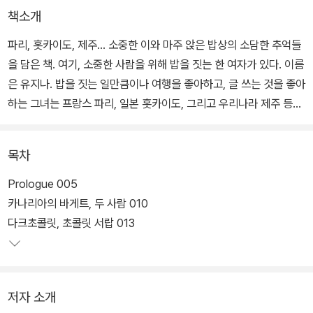
책소개
파리, 홋카이도, 제주… 소중한 이와 마주 앉은 밥상의 소담한 추억들
을 담은 책. 여기, 소중한 사람을 위해 밥을 짓는 한 여자가 있다. 이름
은 유지나. 밥을 짓는 일만큼이나 여행을 좋아하고, 글 쓰는 것을 좋아
하는 그녀는 프랑스 파리, 일본 홋카이도, 그리고 우리나라 제주 등에
장기간 머물며 타국 생활의 낯섦과 외로움을 즐기고, 또 그것을 글로
옮기는 동안에도, 늘 부엌을 떠나지 않았다.
목차
파스타와 김밥, 샐러드와 타르트, 샌드위치와 생선구이 등 그녀의 식
Prologue 005
탁 위의 메뉴에는 국경도 없고 한계도 없다. 그저, 보다 맛있게, 그리
카나리아의 바게트, 두 사람 010
고 먹는 사람이 행복해질 수 있도록, 매순간 최선을 다해 만들 뿐이다.
다크초콜릿, 초콜릿 서랍 013
이 책에는 무려 60여 가지 음식이 등장한다. 빵이나 초콜릿처럼 우리
주변에서 쉽게 만날 수 있는 음식들도 있는 반면, 라따뚜이나 감자포
저자 소개
타주와 같이 영화나 소설 속에서 들어봤음직한 다소 생소한 음식들도