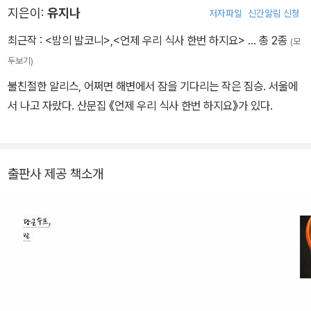
등장한다. 그밖에도 오니기리, 굴라쉬 등 그녀가 머물던 나라의 고유
지은이:
유지나
저자파일
신간알림 신청
음식들도 빠질 수 없다. 그 음식들을 만들며 있었던 일들이나 함께 먹
최근작 :
<밤의 발코니>
,
<언제 우리 식사 한번 하지요>
… 총 2종
(모
었던 사람들에 대하여, 즉, 그녀와 그녀의 음식, 그리고 그 주변의 소
두보기)
소한 이야기들이 맛깔나면서도 서정적인 문체로 버무려지고 있다.
불친절한 알리스, 어쩌면 해변에서 잠을 기다리는 작은 짐승. 서울에
여기에는 단순히 지은이의 개인적 경험이나 감상만을 모아놓은 것이
서 나고 자랐다. 산문집 《언제 우리 식사 한번 하지요》가 있다.
아니다. 때로는 어른을 위한 아름답고도 슬픈 동화를, 때로는 아주 짧
은 분량이지만 강한 인상을 남기는 단편소설을, 그녀의 무한한 상상
력은 이렇듯 다양한 장르의 이야기들로 발전되어, 결국은 '너와 내가
출판사 제공 책소개
마주 앉아 함께 먹는 식사'라는 큰 주제 아래 자연스럽게 얽히고 있다.