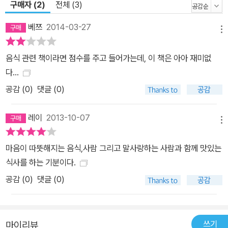
기에는 단순히 지은이의 개인적 경험이나 감상만을 모아놓은 것이 아
구매자 (2)
전체 (3)
니다. 때로는 어른을 위한 아름답고도 슬픈 동화를, 때로는 아주 짧은
베쯔
2014-03-27
분량이지만 강한 인상을 남기는 단편소설을, 그녀의 무한한 상상력은
메뉴
이렇듯 다양한 장르의 이야기들로 발전되어, 결국은 ‘너와 내가 마주
음식 관련 책이라면 점수를 주고 들어가는데, 이 책은 아아 재미없
앉아 함께 먹는 식사’라는 큰 주제 아래 자연스럽게 얽히고 있다. 그
다...
이야기들 하나하나에 가만히 집중하다보면 오래된 영화 속에서나 볼
공감 (
0
)
댓글 (0)
수 있는 고즈넉한 집에서 벽난로 근처에 둘러앉아 할머니가 들려주는
옛날이야기를 듣고 있는 것만 같은 느낌을 받기도 한다. 그만큼 그녀
레이
2013-10-07
가 들려주는 이야기가, 그녀가 만들어 차리는 음식이 ‘따뜻한 사람들
메뉴
의 소담한 식사’라는 반증일 것이다. 마지막 책장을 넘기고 나면, 정갈
한 에이프런을 두른 그녀가 우리에게 다가와 말을 건네는 것만 같다.
마음이 따뜻해지는 음식,사람 그리고 말사랑하는 사람과 함께 맛있는
“언제 우리 식사 한번 하지요.” 나도 모르게 대답하고 싶어진다. “네,
식사를 하는 기분이다.
그러지요.”
공감 (
0
)
댓글 (0)
쓰기
마이리뷰