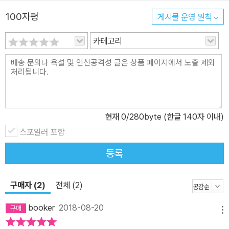
제 비중이 낮은 내용은 과감히 빼고, 시험에 꼭 출제될 내용만 담아 정
100자평
게시물 운영 원칙
성껏 구성했습니다. ■ 철저한 베타테스트를 거쳤습니다. 알고리즘을
표현한 순서도는 한 글자만 틀려도 전혀 다른 결과가 나옵니다. 관련
카테고리
분야 전문 강사들과 왕초보 베타테스터가 미리 풀어보면서 완벽한 결
과가 나오는지 확인했습니다. ■ 수험생을 위한 아주 특별한 서비스
가 제공됩니다. (www.sinagong.co.kr) - 실기 시험을 위한 온라인
특강을 제공합니다. - 시험을 대비하여 시나공 카페에서 정기 시험 전
최신기출문제 3회분과 해설, 최신경향 모의고사와 해설을 제공합니
현재
0
/280byte (한글 140자 이내)
다.
스포일러 포함
등록
구매자 (2)
전체 (2)
booker
2018-08-20
메뉴