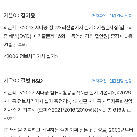
획위원장 (전) 건국대학교 정보통신대학장, 정보통신대학원장, 정보
지은이:
김기윤
저자파일
신간알림 신청
통신원장 (전) 건국대학교 정보통신대학원 정보시스템감리학과 교수
최근작 :
<2013 시나공 정보처리산업기사 실기 : 기출문제집(알고리
즘 해법(DVD) + 기출문제 16회 + 동영상 강의 할인권) 증정>
… 총
21종
(모두보기)
<2006 정보처리기사 실기>
지은이:
길벗 R&D
저자파일
신간알림 신청
최근작 :
<2027 시나공 컴퓨터활용능력 2급 실기 기본서>
,
<2026
시나공 정보처리기사 실기 총정리>
,
<최신판 시나공 사무자동화산업
기사 실기 기본서 (오피스2021/2016/2010공용)>
… 총 616종
(모
두보기)
IT 서적을 기획하고 집필하는 출판 기획 전문 집단으로, 2003년부터