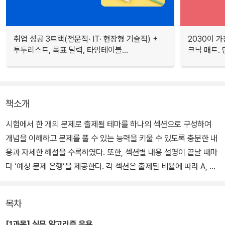
취업 성공 3트랙(전문직· IT· 현장형 기술직) +
2030이 가
투두리스트, 목표 달력, 타임테이블...
크닉 매트.
책소개
시험에서 한 개의 문제로 출제될 테마를 하나의 섹션으로 구성하여
개념을 이해하고 문제를 풀 수 있는 능력을 키울 수 있도록 충분한 내
용과 자세한 해설을 수록하였다. 또한, 섹션별 내용 설명이 끝날 때마
다 ‘예상 문제 은행’을 제공한다. 각 섹션은 출제된 비율에 따라 A, B,
C, D 등급을 지정하여 중요한 내용을 먼저 볼 수 있다.
목차
[1과목] 실무 알고리즘 응용