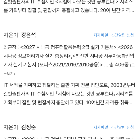
길벗출판사의 IT 수험서인 <시험에 나오는 것만 공부한다!> 시리즈
를 기획부터 집필 및 편집까지 총괄하고 있습니다. 20여 년간 자격증
취득에 관한 교육, 연구, 집필에 몰두해 온 강윤석 대표를 중심으로 I
T 자격증 시험의 분야별 전문가들이 모여 국내 IT 수험서의 수준을
지은이:
강윤석
저자파일
신간알림 신청
한 단계 높이기 위한 다양한 연구와 집필 활동에 전념하고 있습니다.
최근작 :
<2027 시나공 컴퓨터활용능력 2급 실기 기본서>
,
<2026
시나공 정보처리기사 실기 총정리>
,
<최신판 시나공 사무자동화산업
기사 실기 기본서 (오피스2021/2016/2010공용)>
… 총 406종
(모
두보기)
IT 서적을 기획하고 집필하는 출판 기획 전문 집단으로, 2003년부터
길벗출판사의 IT 수험서인 『시험에 나오는 것만 공부한다』시리즈를
기획부터 집필 및 편집까지 총괄하고 있다. 10여년간 자격증 취득에
관한 교육,연구,집필에 몰두해 온 강윤석 실장을 중심으로 IT 자격증
시험의 분야별 전문가들이 모여 IT 수험서의 수준을 한 단계 높이기
지은이:
김정준
저자파일
신간알림 신청
위한 다양한 연구와 집필 활동에 전념하고 있다.