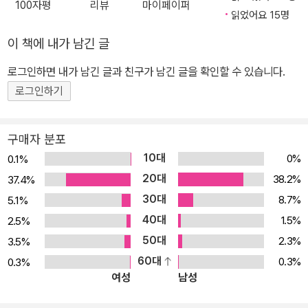
100자평
리뷰
마이페이퍼
수험생의 마음으로 만든 책 - 시나공 ■ 이 책의 구성 1권 ? 실무 알고
읽었어요 15명
리즘 응용(동영상 강좌) 2권 ? 데이터베이스 실무 응용, 업무 프로세
이 책에 내가 남긴 글
스 실무 응용, IT 신기술 동향 및 시스템 관리, 전산영어 3권 - C와 J
AVA의 기본 + 알고리즘 해법(동영상 강좌) + 최신기출문제 ■ 시간
로그인하면 내가 남긴 글과 친구가 남긴 글을 확인할 수 있습니다.
이 부족한 수험생들의 궁금증 완전 해결! 시나공 홈페이지(www.sin
로그인하기
agong.co.kr)에 14년간 쌓인 50만 회원들의 질문과 답변 데이터를
철저하게 분석하여 1분 1초가 아까운 수험생들의 궁금증을 100% 반
구매자 분포
영하였습니다. ■ 알고리즘 해법, C와 Java 코딩 동영상 강의를 제공
10대
0%
0.1%
합니다. 당락의 열쇠는 알고리즘! 알고리즘에 쉽게 접근할 수 있도록
20대
38.2%
37.4%
순서도를 읽는 방법인 디버깅 방법, 알고리즘 유형별로 대표적인 문
30대
8.7%
5.1%
제를 선정하여 효율적으로 순서도에 답을 찾아 넣는 방법, C. Java
40대
프로그래밍 언어의 기본뿐만 아니라 분야별 대표적인 문제를 선정해
1.5%
2.5%
답안 찾는 요령까지 동영상 강의를 제공합니다. ■ 최고의 전문가가
50대
2.3%
3.5%
집필했습니다. 알고리즘, 데이터베이스, 업무 프로세스, 신기술 동향
60대
0.3%
0.3%
여성
남성
및 시스템 관리까지 관련 분야 전문 교수진의 연구와 분석을 바탕으
로 경력 20년이 넘는 족집게 강사들이 갈고 닦은 노하우를 접목해 출