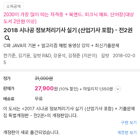
소득공제
2030이 가장 많이 따는 자격증 + 북엔드. 피크닉 매트. 단어장(대상
도서 2만원 이상)
2018 시나공 정보처리기사 실기 (산업기사 포함) - 전2권
C와 JAVA의 기본 + 알고리즘 해법 동영상 강의 + 최신기출문제
한기준
,
김기윤
,
길벗 R&D
,
강윤석
,
김정준
(지은이)
길벗
2018-02-0
5
정가
31,000원
27,900
판매가
원
(10% 할인) +
마일리지 1,550원
배송료
무료
이 도서는 <
2017 시나공 정보처리기사 실기 (산업기사 포함) + 기출문제
집 특별개정판 - 전2권
>의 개정판입니다.
구판 보기
개정판이 새로 출간되었습니다.
개정판 보기