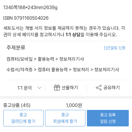
1340쪽
188*243mm
2639g
ISBN 9791160504026
세트도서는 개별 서지 정보를 제공하지 못하는 경우가 있습니다. 각
권의 상세 페이지를 참고하시거나
1:1 상담
을 이용해 주십시오.
주제분류
신간알림 신청
컴퓨터/모바일
>
활용능력
>
정보처리기사
수험서/자격증
>
컴퓨터 활용능력
>
정보처리
>
정보처리기사
선물하기
공유하기
중고상품 (45)
1,000원
중고
중고
중고 등록
알라딘에 팔기
회원에게 팔기
알림 신청