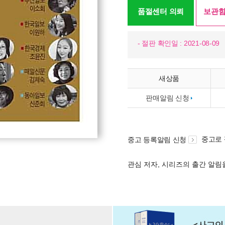
품절센터 의뢰
보관함
- 절판 확인일 : 2021-08-09
새상품
판매알림 신청
중고로
중고 등록알림 신청
관심 저자, 시리즈의 출간 알