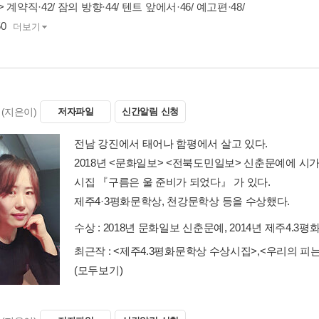
 계약직·42/ 잠의 방향·44/ 텐트 앞에서·46/ 예고편·48/
0
더보기
(지은이)
저자파일
신간알림 신청
전남 강진에서 태어나 함평에서 살고 있다.
2018년 <문화일보> <전북도민일보> 신춘문예에 시
시집 『구름은 울 준비가 되었다』 가 있다.
제주4·3평화문학상, 천강문학상 등을 수상했다.
수상 :
2018년 문화일보 신춘문예, 2014년 제주4.3평
최근작 :
<제주4.3평화문학상 수상시집>
,
<우리의 피는
(모두보기)