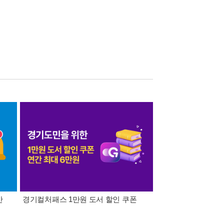
간
경기컬처패스 1만원 도서 할인 쿠폰
삼성카드가 쏜다! 알라