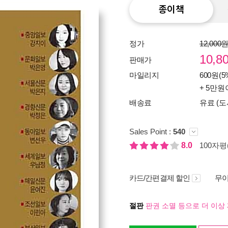
종이책
정가
12,000
10,8
판매가
마일리지
600원(5
+ 5만원
배송료
유료 (도
Sales Point :
540
8.0
100자평(
카드/간편결제 할인
무이
절판
판권 소멸 등으로 더 이상 