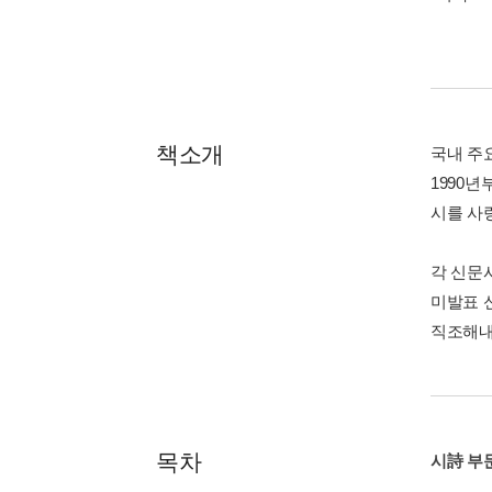
책소개
국내 주
1990
시를 사
각 신문
미발표 
직조해내
목차
시詩 부