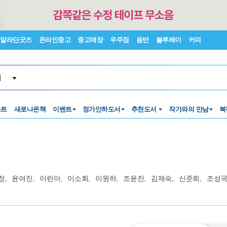
알라딘굿즈
온라인중고
중고매장
우주점
음반
블루레이
커피
서
스트
새로나온책
이벤트
정가인하도서
추천도서
작가와의 만남
북
정
,
윤여진
,
이린아
,
이소회
,
이원하
,
조윤진
,
김제숙
,
신준희
,
조성