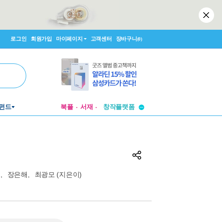
로그인
회원가입
마이페이지
고객센터
장바구니
(0)
투비컨티뉴드
창작플랫폼
펀드
북플
서재
투비컨티뉴드
국
,
장은해
,
최광모
(지은이)