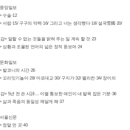
| 중앙일보
 수술·12
 서랍·15/ 구구의 약력·16/ 그리고 너는 생각했다·18/ 설국雪國·20/
감> 말할 수 없는 것들을 밝혀 주는 일 계속 할 것·23
> 상황과 조율된 언어의 넓은 정적 돋보여·24
| 문화일보
 발코니의 시간·26
 꼬리잇기놀이·28/ 마포대교·30/ 구지가·32/ 펠리컨·34/ 장미의
감> 5년 전 쓴 시詩… 이별 통보한 애인이 내 발목 잡은 기분·36
 삶과 죽음의 동일성 깨달게 해·37
| 서울신문
 정말 먼 곳·40