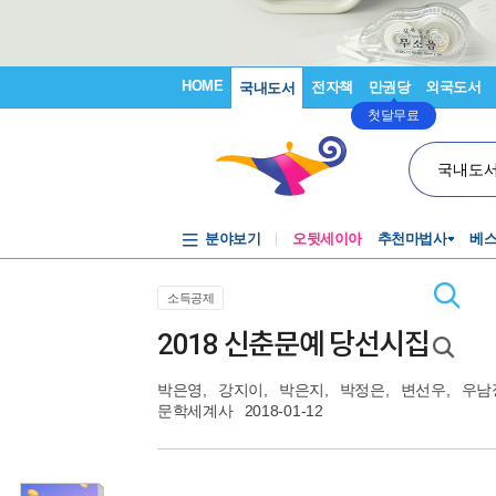
HOME
전자책
만권당
외국도서
국내도서
첫달무료
국내도
분야보기
오뒷세이아
추천마법사
베
소득공제
2018 신춘문예 당선시집
박은영
,
강지이
,
박은지
,
박정은
,
변선우
,
우남
문학세계사
2018-01-12