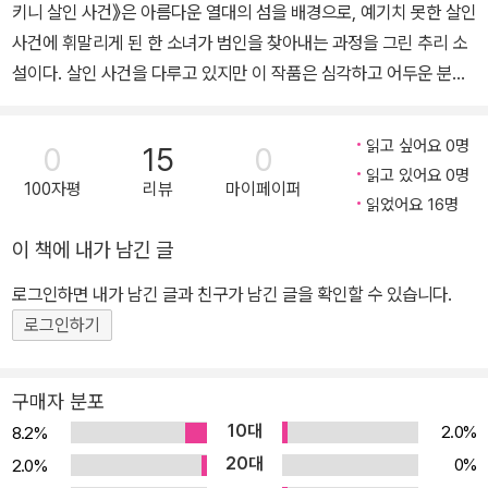
키니 살인 사건》은 아름다운 열대의 섬을 배경으로, 예기치 못한 살인
사건에 휘말리게 된 한 소녀가 범인을 찾아내는 과정을 그린 추리 소
설이다. 살인 사건을 다루고 있지만 이 작품은 심각하고 어두운 분위
기 대신 감각적이고 발랄한 장면과 빠른 전개로 서스펜스를 이끌어
내고 있다. 열여섯 살 소녀 애프라 코널리는 또래의 다른 아이들과는
읽고 싶어요 0명
0
15
0
무척 다른 삶을 산다. 애프라는 날마다 학교에 가는 대신 바다로 나가
읽고 있어요 0명
100자평
리뷰
마이페이퍼
고, 복잡한 도시 대신 인적 드문 열대 섬에서 살고 있다. 또, 평범한 사
읽었어요 16명
람들 대신 유명 인사들을 자주 보며 아빠가 운영하는 리조트에서 일
이 책에 내가 남긴 글
을 해서 돈을 번다. 이렇게 남들이 보면 부러워할 만한 삶이지만 애프
라는 자기의 삶에 그다지 만족하지 못한다. 열두 살 때 영문도 모른 채
로그인하면 내가 남긴 글과 친구가 남긴 글을 확인할 수 있습니다.
헤어져야 했던 엄마와는 아직까지도 연락이 안 되고, 아빠는 엄마가
로그인하기
갑자기 자취를 감춰야만 했던 이유를 알고 있는 듯하지만 자세히 말
해 주지 않아 애프라는 늘 엄마를 향한 그리움을 안고 지낸다. 또 섬에
구매자 분포
는 애프라 또래의 아이들은 아예 없어서 남자 친구는커녕 그냥 친구
10대
2.0%
8.2%
조차 만들 수 없다. 그런 일상에 갑작스런 변화가 온 것은 애덤 스미스
20대
0%
2.0%
라는 소년이 가족과 함께 섬에 나타나면서부터이다. 매력적인 애덤에