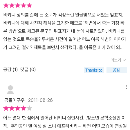
목이 졸려 죽었는지도 모른다.전날 정체모를 손님의 방문으로 이해하
대 소녀들을 열광시키기에 부족함이 없다. 단 한번밖에 살인 사건은
인 히사코의 모습도모두 의심해 볼만하다, 무언가를 알고 있지만 속
기 힘든 행동을 하는 아빠와 수리도 끝나지 않은 곳에 묵고 있는 스미
나오지 않는다. 그래도 긴장감이 있다. 멋진 애덤과의 예쁜 로맨스도
내를 드러내지 않고 혼자서 전전긍긍하는 애프라 아버지의 모습도 궁
비키니 상의를 손에 든 소녀가 걱정스런 얼굴빛으로 서있는 앞표지.
스가족이 수상해 애프라는 스미스가족의 정체를 찾아보다가 놀라운
있다. 그리고 엄마에 대한 애잔한 그리움이 있다. 이러니, 십대 청소년
금증을 증폭시킨다,아버지의 만류에도 애프라는 혼자서 계속 문제를
비키니에 대해 사전적 해석을 표기한 메모로 ‘해변에서 죽는 가장 빠
사실을 발견한다.애덤스미스라는 기자가 쓴 사고 기사에 조금 전까지
임을 외치는 우리 딸 아이의 감성을 자극하는 것도 당연하다. 그리고,
풀어나가게 되고알수 없는 살인마는 점점 가까이 다가 오는데,,남태
른 방법’으로 체크된 문구의 뒤표지가 내 눈에 사로잡았다. 비키니를
자신을 애덤스미스라고 말하던 소년의 가족사진이 나와 있었던 것이
내 입장에서는 한시간만에 책 한권을 읽을 수 있으니 그 역시 좋다.
평양의 아름다운 해변이 떠오르는 이 소설은 자연속에서 진실함을 느
입는 것으로 목숨을? 무서운 사건이 일어난 어느 여름 해변의 이야기
다.소년의 이름은 세스 뮬로였다.바다에서 자신의 목숨을 구해주었
끼며 자연을사랑하여 자연의 사랑을 받는 애프라를 통해서 진실을 드
가 그려진 걸까? 제목을 보면서 생각했다. 올 여름은 비가 많이 와서
고, 자기또래의 소년에게 호감을 느겼었는데 그 소년이 자신을 속인
러나는 이야기이다애프라는 비록 어리지만 그 진실함이 모든 사건을
바닷가를 가지 않았지만 여름바닷가하면 일상적으로 비키니를 입은
것이다.애프라는 아빠가 자신에게 뭔가를 숨기고 있다고 생각했었고,
더보기
푸는 열쇠가 된다아이들과 읽기에 매우 흥미진진한 이야기라고 생각
여성들의 모습이 언론보도를 통해 많이 보아서인지 낯설지 않아 보이
애덤이라고 자신을 소개한 세스를 믿을 수 없어서 애프라는 직접 그
한다
공감 (
1
)
댓글 (0)
는데 그와 관련한 살인 사건이라...... 그러나 제목이 주는 스릴감이 결
들의 정체를 알아보고 싶었다.하지만 아빠마저 위독해지고 애프라는
코 무겁지 않게 다가온 책이다. 미스터리 써스펜스와 더불어 로맨스
식물학자인 히사코에게 도움을 청하러 간다.살인 사건과 청소년소설
가 살아있어서다. 그리고 빠른 속도감과 치밀함이 있어 아이들도 흥
메뉴
이 어울리지 않는 면이 있지만, 작가는 아이들의 두근두근 로맨스도
미롭게 잘 읽어낼 책이다. 육지로 둘러싸인 미국 중서부에 살기에 언
잊어버리지 않고 있다.애프라와 세스의 모험속에 로맨스도 함께 하니
곰돌이푸우
2011-08-26
제나 바다를 동경하는 작가 린다 거버. 그녀는 이 책에서만큼은 싱그
책을 읽는 청소년들의 심장도 함께 두근거릴 것이다.살인 사건과 정
럽고 아름다운 바다의 풍광과 열대 섬의 아름다운 자연에서 작가적
체모를 사람들 그 속에서 총격을 받으며 쫓고 쫓기는 아이들, 범인은
어느 열대 한 섬에서 일어난 비키니 살인사건...청소년 문학소설인 이
상상력을 맘껏 펼쳐놓았다. 그곳에서 잠깐 머무는 것이 아니라 삶을
누구이며 뮬로 가족의 정체는 무엇인가?그리고 그들은 엄마와도 관
책.. 주인공인 열 여섯 살 소녀 애프라비키니 하면 어떤 모습이 연상될
산다는 것이 지루하지 않을까? 하는 생각을 이 사건을 통해 활력을