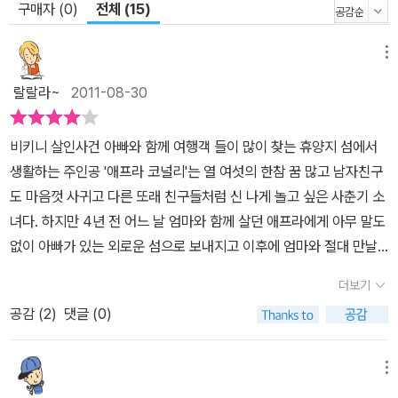
구매자 (0)
전체 (15)
메뉴
랄랄라~
2011-08-30
비키니 살인사건 아빠와 함께 여행객 들이 많이 찾는 휴양지 섬에서
생활하는 주인공 '애프라 코널리'는 열 여섯의 한참 꿈 많고 남자친구
도 마음껏 사귀고 다른 또래 친구들처럼 신 나게 놀고 싶은 사춘기 소
녀다. 하지만 4년 전 어느 날 엄마와 함께 살던 애프라에게 아무 말도
없이 아빠가 있는 외로운 섬으로 보내지고 이후에 엄마와 절대 만날
수도, 섬을 벗어나는 일도 없이 오랜 시간을 지내게 된다. 그동안 아빠
더보기
와 함께 섬을 찾는 손님을 대하는 일을 하면서 그 나이또래와는 전혀
공감 (
2
)
댓글 (0)
다른 삶을 살게 되면서 평범하지 않은 자신의 삶과 가족들과의 사이
에서 방황한다. 늘 왜 엄마가 자신에게 마지막 작별도 없이, 이후에도
아무 연락도 없이 모든 것이 두절된 상태로 매일을 맞아야 하는가에
메뉴
대해 여러가지 아픔을 안고 있지만, 한편으로는 아빠가 운영하는 리