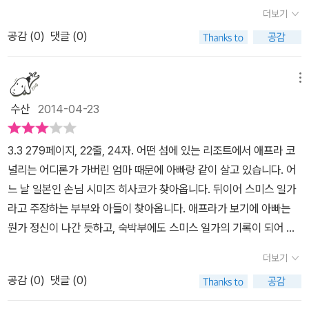
한 표정을 하고 있다. 이 여인은 왜 비키니를 들고 알 수 없는 표정으
이다. 세스에게 내가 얼마나 미안했는지 말했을 것이다. 비앙카를 보
더보기
기 시작한다. 그 가족에 대해 알고도 싶었지만 애덤에게 특별한 호감
로 무엇을 보고 있는 것일까?푸르른 열대 다우림으로 덮인 들쭉날쭉
호해 주었을 것이다. 그리고 죽기 전에 마지막으로 엄마의 얼굴을 보
을 가진 애프라에게 아빠는 애덤 가족과 가까이 지내지 못하게 한다.
공감 (
0
)
댓글 (0)
한 블랙 산맥과 그 크기를 가늠할 수 없는 새파란 바다 사이에 자리 잡
기 위해 무슨 짓이든 했을 것이다. '' 존중, ‘죽은 사람’은 존중이 아니
왜일까? 아빠와 애덤가족이 감추고자 하는 것이 무엇일까? 를 알아
은 리조트에 아빠와 살고 있는 애프라. 비수기인 이 곳에 애덤(세스)
라 살기를 바랄 것이다. 그리고 절대 그냥 잊어버리지는 않으리라 결
내기 위해 혼자 동분서주하면서 애프라는 애덤 가족이 신분위장을 하
의 가족이 찾아 오면서 미스테리한 살인 사건이 일어나고 이 가족의
메뉴
심했다. 비앙카가 죽은 건 나 때문이니까. 누군가 비앙카를 죽였다면
고 있다는 것과 엄마와도 관련이 있다는 것을 밝혀내게 된다. 그럼 그
숨겨진 비밀이 하나둘 벗겨지는데...난 손님들의 사생활에 절대 개입
내가 반드시 범인을 밝혀내겠다고 생각했다. '하나씩 하나씩 사건의
수산
2014-04-23
들과 살인사건과 어떤 관련이 있을까? 왜 그들은 신분을 위장해야만
해서는 안된다는 소신을 가지고 있었다. 절대 개입해서는 안 된다. 누
실마리가 좁혀질 수록 느껴지는 오묘한 감정들, 그리고 과연 누가 승
했을까? 이런 일련의 과정이 스릴감있고 속도감있게 펼쳐지면서 도
군가의 삶에 개입한다는 건 그 사람과 관계를 맺는다는 뜻이고, 관계
리할 것인가에 대한 너무나 재미있게 본 작품이었다수많은 살인사건
3.3 279페이지, 22줄, 24자. 어떤 섬에 있는 리조트에서 애프라 코
저히 책장을 덮을 수 없게 한다.추리 소설이지만 십대 소녀의 감성을
를 맺는다는 건 결국 상처를 받는다는 의미와도 같으니까. 사실 손님
책을 만나보았지만 이렇게 청소년을 대상으로 한 살인사건은 이번이
널리는 어디론가 가버린 엄마 때문에 아빠랑 같이 살고 있습니다. 어
여실히 드러내는 로맨틱함과 속도감 있는 전개, 그리고 반전이 주는
들은 언젠가 섬을 떠날 사람들이다. - 본문 16쪽리조트로 여행을왔다
처음인 것 같다여름에는 역시나 무서운 것들을 많이 찾게 된다 이것
느 날 일본인 손님 시미즈 히사코가 찾아옵니다. 뒤이어 스미스 일가
스토리가 긴박하게 내달리는 동안 책에서 한시도 눈을 뗄 수 없었다.
가 자신들의 일상으로 돌아가는 손님들의 사생활에 개입하지 않겠다
도 하나일 것이지만 그리 무섭지도 않은 책이라서 그런지 단숨에 읽
라고 주장하는 부부와 아들이 찾아옵니다. 애프라가 보기에 아빠는
아이들도 함께 읽었는데 너무 재미있다며 책에 대한 흥미가 급상승함
는 애프라이지만 애덤(세스)의 가족에게는 관심을 가질 수 밖에 없다.
어내려 갔다모든 청소년들이 이 책을 좋아하게 될 것 같다는 생각이
뭔가 정신이 나간 듯하고, 숙박부에도 스미스 일가의 기록이 되어 있
을 감지 할 수 있었다. 책에 흥미를 잃은 아이들에게 책에 대한 흥미를
아직 공사를 끝내지 않은 곳에 머물고 아빠가 그들의 존재를 다른 직
든다 묘한 긴장감이 더해진 이 책은 어디서나 읽어도 즐거워 질 것이
지 않습니다. 섬에 들어오려면 헬리콥터가 유일한 수단인데 (헬기 기
급반전시킬 책으로 강추하고 싶은 책이다.
원들과 손님들에게는 알리지 않으니 애프라는 그들의 실체가 너무 궁
더보기
다
장인) 프랭크 아저씨가 데려온 사람이 아니니 놀랍기만 합니다. 남자
금하다. 살인 사건의 진실을 스스로 밝혀나가는 애프라. 이제 16살 밖
공감 (
0
)
댓글 (0)
아이는 아담이라고 자기를 소개하는데 나중에 우연히 본 인터넷 검색
에 되지 않는 소녀가 엄청난 살인사건의실마리를 풀어나가는 흥미진
에선 세스 뮬러로 나옵니다. 그리고 어디론가 사라진 엄마인 나탈리