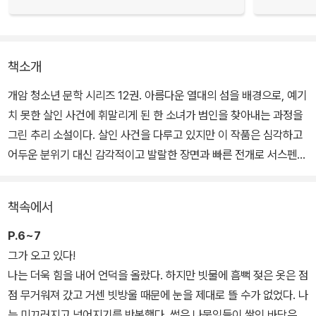
책소개
개암 청소년 문학 시리즈 12권. 아름다운 열대의 섬을 배경으로, 예기
치 못한 살인 사건에 휘말리게 된 한 소녀가 범인을 찾아내는 과정을
그린 추리 소설이다. 살인 사건을 다루고 있지만 이 작품은 심각하고
어두운 분위기 대신 감각적이고 발랄한 장면과 빠른 전개로 서스펜스
를 이끌어 내고 있다.
책속에서
열여섯 살 소녀 애프라 코널리는 날마다 학교에 가는 대신 바다로 나
가고, 복잡한 도시 대신 인적 드문 열대 섬에서 살고 있다. 평범한 사
P.6~7
람들 대신 유명 인사들을 자주 보며 아빠가 운영하는 리조트에서 일
그가 오고 있다!
을 해서 돈을 번다. 또, 섬에는 애프라 또래의 아이들은 아예 없어서
나는 더욱 힘을 내어 언덕을 올랐다. 하지만 빗물에 흠뻑 젖은 옷은 점
남자 친구는커녕 그냥 친구조차 만들 수 없다.
점 무거워져 갔고 거센 빗방울 때문에 눈을 제대로 뜰 수가 없었다. 나
는 미끄러지고 넘어지기를 반복했다. 썩은 나뭇잎들이 쌓인 바닥은