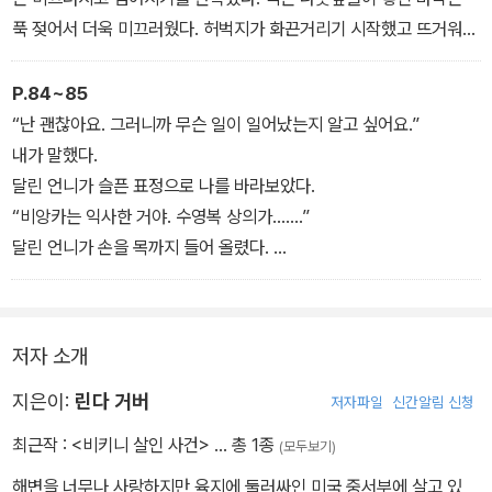
그런 일상에 갑작스런 변화가 온 것은 애덤 스미스라는 소년이 가족
푹 젖어서 더욱 미끄러웠다. 허벅지가 화끈거리기 시작했고 뜨거워진
과 함께 섬에 나타나면서부터이다. 매력적인 애덤에게 애프라는 호감
심장은 금방이라도 터질 것만 같았다. 잠시 걸음을 멈춰 숨을 돌리고
을 느끼지만 아빠는 애프라가 애덤 가족과 가까이 지내지 못하게 한
싶었지만 나를 쫓는 발자국 소리 때문에 그럴 수가 없었다.
P.84~85
다. 예약제인 이 리조트에 불쑥 찾아온 스미스 씨 가족은 무언가를 숨
가까웠다. 너무나 가까웠다.
“난 괜찮아요. 그러니까 무슨 일이 일어났는지 알고 싶어요.”
기고 있는 게 분명하지만 당사자들은 물론 아빠조차 애프라가 그들의
내 머리 바로 위에 있던 바나나 나뭇잎이 반으로 갈라지면서 튀어 올
내가 말했다.
비밀을 캐는 걸 막는다.
랐다. 곧이어 총알 하나가 내 옆에 있는 야자수 나무에 박혔다. 나는
달린 언니가 슬픈 표정으로 나를 바라보았다.
또다시 바닥에 납작 엎드렸다. 이번에는 비명소리가 목구멍에 걸리고
“비앙카는 익사한 거야. 수영복 상의가…….”
뒤이어 총을 소지하고 있는 위험한 인물 와츠 씨가 섬에 도착해 애프
말았다. 그리고 점점 다가오는 발걸음의 진동이 땅을 통해 내게로 전
달린 언니가 손을 목까지 들어 올렸다.
라를 긴장시키고 무언가를 찾고 있는 게 분명한 일본인 식물학자 히
해졌다.
“네, 알아요. 수영복 끈이요. 하지만 뭔가 이상하지 않아요?”
사코의 움직임도 심상치 않다. 그런 와중에 리조트에서 살인 사건이
지난 사흘을 다시 되돌릴 수 있다면 난 절대 이런 일들이 벌어지게 놔
나는 비앙카의 수영복 끈을 풀 때 비앙카의 몸이 유난히 차가웠던 것
일어나는데….
두지는 않았을 것이다. 세스에게 내가 얼마나 미안했는지 말했을 것
을 떠올리며 몸서리를 쳤다. 수영복 끈은 프랭크 아저씨가 했던 말처
저자 소개
이다. 비앙카를 보호해 주었을 것이다. 그리고 죽기 전에 마지막으로
럼 엉켜 있었던 게 아니라 단단히 묶여 있었다. 뭔가에 걸렸을 수는 있
엄마의 얼굴을 보기 위해 무슨 짓이든 했을 것이다.
지만 분명 파도는 아니었다. 끈 그리고 해안에 누워 있던 자세……. 앞
지은이:
린다 거버
저자파일
신간알림 신청
뒤가 맞지 않았다.
최근작 :
<비키니 살인 사건>
… 총 1종
(모두보기)
“무슨 말이니?”
해변을 너무나 사랑하지만 육지에 둘러싸인 미국 중서부에 살고 있