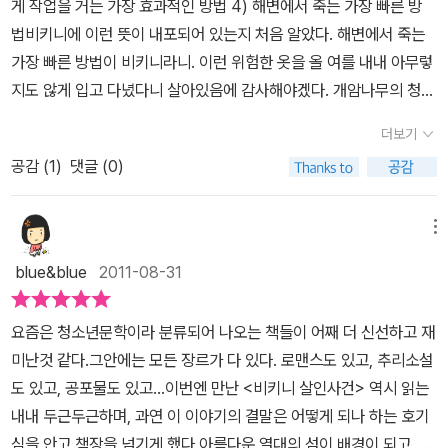
게 작업을 거는 가장 효과적인 방법 4) 해변에서 죽는 가장 빠른 방
비앙카를 죽이고 싶어 했는지 밝혀내려다가 수상한 가족들을 의심하
이 진행되는 과정에서 관광객 중 한 미모의 여인이 비키니를 입은 상
법 비키니에 이런 뜻이 내포되어 있는지 처음 알았다. 해변에서 죽는
고 인터넷에서 얼마전 한가족이 고속도로에서 일어난 처참한 교통사
태에서 비키니 끈이 목에 감겨 사망하게 된다. 애프라는 끈이 묶인 상
가장 빠른 방법이 비키니라니. 이런 위험한 옷을 올 여를 내내 아무렇
고로 모두 사망한 사실을 발견하고 가족들의 사진을 보던 중 깜짝 놀
황을 볼 때 살인사건이라는 것을 알게 되고, 더욱 더 사건에 매달린다.
지도 않게 입고 다녔다니 살아있음에 감사해야겠다. 개암나무의 청소
란다.그것은 지금 리조트에 온 특별한 손님인 스미스씨가족이다.그들
의문의 가족 중에는 자기와 비슷한 또래의 잘생긴 남자 아이인 '애덤
년 문학 시리즈의 12번째 이야기, <비키니 살인사건>. 어떤 무시무시
의 이름은 스미스씨가 아니고 뮬러씨가족이라는 것을 알게 되면서 더
더보기
스미스'라는 소년이 있는데, 점점 그 아이에게 호감이 느끼게 되고 이
한 일이 일어날지 숨 죽이면서 책장을 넘기기 시작했다. 프롤로그부
욱 그 가족을 의심하던 중 그들이 엄마와 연관이 있다는 사실을 알게
후에 사건은 두 아이들에 의해 하나씩 실마리를 풀어가게 된다. 추리
공감 (
1
)
댓글 (0)
터 긴박감을 높이고, 심박수를 급속하게 뛰게 만든다. 애프라의 심박
된다.그러던 중 알 수 없는 사람에게 당해 아빠는 독초에 의해 의식불
소설의 형식인 이 [비키니 살인사건]은 알 수 없는 미스테리한 등장인
수가 올라 갈 수록 내 심장도 쿵쾅거리기 시작한다.열여섯 살 소녀 애
명이 되고,프랭크 아저씨는 누군가에게 폭행을 당해 쓰려지면서 평화
물과 여러가지 반전을 거듭하는 과정을 함께 담고 있다. 그리고 자신
프라 코널리는 날마다 학교에 가는 대신 바다로 나가고, 열대 섬에서
메뉴
롭던 리조트는 순식간에 위험에 빠진다. 애프라는 암살자가 뮬러 가
이 그토록 그리워하며 한 편으로는 미워하기도 했던 엄마와 아빠에
살고 있다. 평범한 사람들 대신 유명 인사들을 자주 보며 아빠가 운영
족을 찾는 다는 것을 알게 되고 뮬러가족들의 숨겨진 비밀과 그들이
blue&blue
2011-08-31
대한 비밀도 사건이 해결되면서 자연스럽게 밝혀진다. 추리소설이면
하는 리조트에서 일을 해서 돈을 번다. 열두 살 때 영문도 모른 채 헤
엄마와 어떻게 관련이 된것인지 알게 되며 엄마가 어디에서 살고 있
서 청소년기 아이들의 성장소설과 같은 성격을 담고 있는 내용이어서
어져야 했던 엄마와는 아직까지도 연락이 안 되고, 아빠는 엄마가 갑
는지를 듣게 된다.그러나 암살자가 누구인지는 전혀 예측할 수 없는
요즘은 청소년문학이라 분류되어 나오는 책들이 어째 더 신선하고 재
청소년기 딸아이도 매우 흥미롭게 읽는 모습이다. 그 또래 아이들이
자기 자취를 감춰야만 했던 이유를 알고 있는 듯하지만 자세히 말해
위기의 순간 애프라는 아빠와 뮬러가족을 위험속에서 구하기 위해 정
미난것 같다.그안에는 모든 장르가 다 있다. 로맨스도 있고, 추리소설
정체성과 가족의 해체가 아이들 가슴에 어떤 상처로 남는가에 대해서
주지 않아 늘 엄마를 향한 그리움을 안고 지낸다. 그런 일상에 갑작스
체를 알 수 없는 암살자를 유인하며 암살자와 맞선다.과연 암살자의
도 있고, 공포물도 있고...이번엔 만난 <비키니 살인사건> 역시 읽는
도 돌아보게되고 ,한 편으로는 모든 의문이 자신의 안전 때문이었음
런 변화가찾아온다. 예약제인 섬에, 어느날 갑자기 찾아온 스미스씨
위험으로 부터아빠와 리조트를 구할 수 있을지 끝까지 흥미진진하게
내내 두근두근하며, 과연 이 이야기의 결말은 어떻게 되나 하는 호기
을 알고 아빠와 엄마에 대한 사랑을 느끼게 된다.
가족. 그들과 함께 온 매력적인 소년, 애덤. 애프라는 애덤에게 호감을
전개되는즐거운 소설 비키니 살인사건.
심을 안고 책장을 넘기게 했다.아름다운 열대의 섬이 배경이 되고, 그