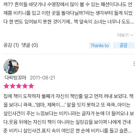
련이 있다니 책을 읽어 갈 수록 속도감과 긴장감이 느껴지는 소설이
까?? 흔히들 바닷가나 수영장에서 많이 볼 수 있는 패션이다나도 언
넣어주었다고 할까? 그러나 그런 사건에도 불구하고 읽는 독자로 하
다.애프라와 세스의 풋풋하면서도 사랑스러운 로맨스와 미스터리의
제쯤 비키니를 입고 이런 곳을 돌아다닐까?라는 생각부터 들게 되었
여금 생생히 그려진 이 사건의 배경이 된 열대섬의 자연으로 휴식을
속도감있는 전개가 재미있는 비키니 살인 사건이다.
다 한 번도 입어보지 못한 것이기에.. 책 앞속의 소녀는 너무나 도도해
떠나고픈 열망을 갖게 하는 책이다. 아름다운 열대섬의 열여섯 소녀
보인다 그가 손에 들고 있는 것은 다른 아닌 비키니였고 먼가를 쳐다
애프라. 그녀는 리조트를 운영하는 아버지와 최소의 직원들과 함께
더보기
보는 듯한 그러한 느낌이 들게 되었다엄마가 버린줄 알 고 있는 소녀
이곳에 살고 있다. 열두 살 때 엄마와 헤어진 이유도 모른 채 엄마를
공감 (
1
)
댓글 (0)
하지만 현실은 그것이 아니었다 스미스 부부가 이 섬에 온 날, 살인사
향한 그리움을 안고 지낸 4년. 또래의 아이들이 누리는 평범한 경험
건이 일어나기 시작하는데 그것은 다름 아닌 비앙카의 죽음이었다 그
을 한 번도 하지 못하고 남자친구도 없이 아버지 일을 도우며 지낸 어
다음으로 일본 식물학자인 히사코, 총을 소지 하고 있는 와츠씨가 이
메뉴
느 날. 숨 막히도록 멋진 애덤 스미스라는 소년이 가족과 함께 예약도
섬에 들어오게 되고 이들은 과연 어떠한 관계가 있는 것일까?비키니
없이 불쑥 이 섬에 나타난다. 이날 도착한 손님은 총을 소지한 수상한
다락방꼬마
2011-08-21
끈이단단히 묶여져 있었다 먼가 잘못되었다고 생각하게 된 애프라그
와츠 씨, 일본인 식물학자 히사코, 그리고 록 스타 믹과 비앙카가 이미
들의 정체를 파헤치기 위해 직접 위험한 선택을 하게 되고 그런 딸의
여장을 푼 날이다. 아무 일도 일어나지 않을 듯한 이 섬에 록 스타의
집에 책이 도착하자 둘째가 자신의 책인줄 알고 먼저 꺼내 보았다. 책
모습을 바라보는 아버지는 이들과 절대 가까이 하지 말라고 한다그러
연인 비앙카가 비키니 끈에 목이 졸려 해변에서 발견된 사건이 일어
을 보더니 큭큭...'엄마, 제목이....' 말을 잇지 못하고 또 큭큭..아이는
면서 스미스 가족이 가명을 쓰고 있다는 사실과 애덤의 말 실수로 인
난다. 사고 전 그녀와 이야기를 나누고 해변에서의 수영을 권했던 애
살인사건이 주는 느낌보다는 비키니라는 글자가 눈에 더 들어오나 보
해 엄마와도 관련이 있다는 것을 알게 되는데왜 아버지는 이러한 일
프라이기에 그녀의 죽음은 큰 충격이다. 그녀의 죽음이 사고는 아니
다.웃음 뒤에는 자신의 책이 아니라는 실망감을 보이며 나에게 건네
들을 숨긴 것일까?? 어차피 알게 될 것을 말이다' 지난 사흘을 다시
라면 이 섬의 범인이 있다는 것인가? 그날 사건 현장에 모습을 보인
준 비키니 살인사건.표지 속의 여인은 한 손에 비키니를 들고 슬픈듯
되돌릴 수 있다면 난 절대 이런 일들이 벌어지게 놔두지는 않았을 것
애덤의 아빠가 미심쩍은 생각에 애덤 가족의 뒤를 혼자의 힘으로 캐