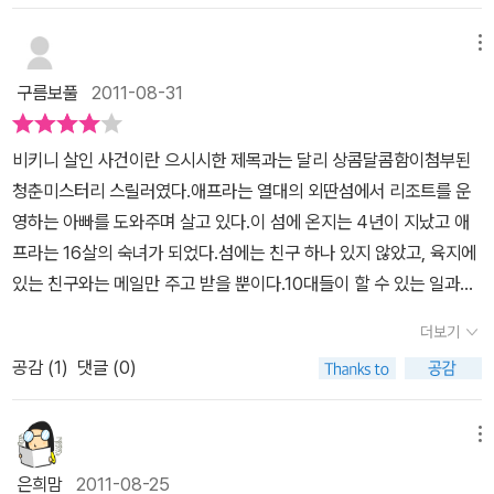
끈질기게구글링을 해서 애덤 가족의 가족사를 알아내기도 한다. 그
그들앞에 검은 그림자가 드리워지고 있다 뭔가 불안하고 비밀을 간직
겼던 모든 일상생활이 흐트러지는 것 처럼 애덤가족이 무언가를 숨기
뿐이 아니다. 클립하나로 아빠가 꽁꽁 숨겨둔(?) 비밀함도 다 열어본
한 애덤 가족의출현이다아름다운 자연외엔 또래 친구를 가질수 없었
메뉴
고 있는 것 같고, 설상가상으로 섬에 머물고 있던 록스타의 연인 비앙
다. 그리고 가슴아파한다. 왜 그랬을까? 부모가 무엇인가를 하는 것
던 애프라에겐 제 또래의 금발의 애덤이 매우 궁금하고 마음이 가지
카가 비키니 끈에 목이 졸려 숨지는 사건이 일어난다.비앙카가 죽기
구름보풀
2011-08-31
에는 이유가 있지만, 아이들은, 특히 청소년 기에 아이들은 자신에 세
만 그 가족의 출현으로 매우 불안해하고 점점 애프라에게 숨기는 것
직전 이야기를 나눴던 애프라이기에 그녀의 죽음이 마냥 석연치 않
계의견고한 성을 깨려고 하지 않는다. 애프라도 그런다. 해변을 너무
이 많이 지는 아버지를 보며 애프라는 그 비밀이 무엇인지 의혹을 품
고, 사건현장에서 미심쩍은 행동을 하는 애덤의 아빠를 본 기억때문
비키니 살인 사건이란 으시시한 제목과는 달리 상콤달콤함이첨부된
나 사랑하지만 육지에 둘러싸인 미국 중서부에 살고 있으면서, 글을
게 된다아버지는 애프라가 애덤하고 가까워지는 것을 극도로 싫어하
에 애덤 가족의 뒤를 꼼꼼하게 캐나가기 시작한다.애덤가족은 이미
청춘미스터리 스릴러였다.애프라는 열대의 외딴섬에서 리조트를 운
쓰지 않을 때는 언제나 바다로 돌아갈 궁리만 하고 있을 정도라는 린
며절대 가까이 하지 말라고 하지만 멋진 모습의 이성친구에게 마음이
죽은 사람들이고, 신분을 감춘채 섬에 은닉하고 있는 것 같고, 아빠의
영하는 아빠를 도와주며 살고 있다.이 섬에 온지는 4년이 지났고 애
다 거버의 소설은 굉장히 빠르다. 단 사흘간의 이야기로 심박수를 충
쏠리는 현상은막을수가 없을것 같이 보인다.그 때에 해변에서 발견되
서랍속에서 연락이 끊겼다고 생각했던 엄마의 편지를 발견하게 되는
프라는 16살의 숙녀가 되었다.섬에는 친구 하나 있지 않았고, 육지에
분히 올려놓고 있다. 물론 청소년 소설중에는 굉장한 흡입력을 가진
는 록가수 믹의 새 여자 친구 비앙카의 시신을 발견하게 된다이제 부
애프라.과연 그녀가 밝혀낼수 있는 진실은 무엇이고, 그 진실의 뒤편
있는 친구와는 메일만 주고 받을 뿐이다.10대들이 할 수 있는 일과는
소설들도 있다. 이 책은 딱 청소년 들이 읽기에 좋은 책이다. 아이들이
터 비키니 살인 사건의 전모가 점점 수면으로 떠오르게 된다,그녀는
에는 어떤 음모가 사려있기에 아빠와 엄마가 딸인 애프라에게 침묵으
동떨어진 일을 하고 있지만 애프라는 지금의 생활도 크게 불평하지
열광하는 책중에 <마법의 시간여행>시리즈가 있다. 난 그 책을 읽을
왜 죽은 것일까 ?제목처럼 비키니를 입어서 살인마의 살인욕을 부추
더보기
로 일관했을지 기대를 하게 하는 책이다.
않는다.성수기가 지난 조용한 리조트에서 비키니 차림의 비앙카라는
때 마다,그 책에 왜 이렇게 열광을 하나 하는 생각을 하지만, 우리 집
긴 결과인가 ,,아니면 다른 어떤 음모가 도사리고 있는것인가의문의
공감 (
1
)
댓글 (0)
여자가 죽은체로 해변에서 발견된다.비앙카는 한물간 록가수의 애인
두 아이들의 반응은 상상이상이다. 클라이 맥스를 지나자 마자 푹 꺾
사람들의 모임이 사건을 점점 흥미롭게 만든다, 총을 가지고 있으면
으로 애프라의 리조트에 묵고 있는 손님이었다.비앙카의 비키니수영
여버리는 결말이 도통 이해가 가지 않지만, 내가 원하는 데로 글을 쓰
서 자신을 보험회사 직원이라고 속이고 있는 와츠와가족이 모두 죽은
복 끈이 비앙카의 목을 조여 죽은 것 처럼 보였지만, 애프라는 비앙카
자면, 아이들이 읽기엔 버거울 것이다. <비키니 살인사건>역시 그렇
메뉴
것으로 위장하고 이름을 바꾸고 리조트로 숨어든 애덤의 가족과묘한
의 목에서 멍자국을 발견한 것이다.비앙카는 어쩌면 다른 사람에게
다. 청소년 소설은 청소년의 눈으로 읽어야 한다. 그리고 이 책은 10
분위기를 풍기는 겉으로는 매우 친절하지만 그 속을 알수 없는 일본
은희맘
2011-08-25