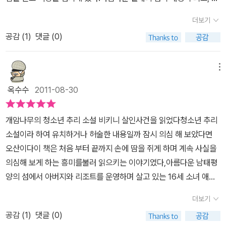
느끼지만, 아빠는 애덤 가족과가까이 지내지 못하게 한다. 그리고 그
안에 자신의 또래친구들과는 전혀 다른 일상생활을 하는 여주인공이
들이 온 다음날, 평화로운 섬에서 살인 사건이 일어난다. 비키니 끈으
더보기
있다.16살소녀 애프라는 학교대신 바다에 나가고, 또 도시생활이 아
로 목이 묶인 비앙카. 애덤 가족은 무언가를 숨기고 있는 게 분명하지
공감 (
1
)
댓글 (0)
닌 들고나는 것을 헬리콥터로만 해야 하는 인적도 드문 열대섬에서
만 당사자들은 물론 아빠조차 애프라가 그들의 비밀을 캐는 걸막고
아버지가 운영하는 리조트의 도우미 역할을 하고 있다.말이 도우미
있고,뒤이어 총을 소지하고 있는 위험한 인물 와츠 씨가 섬에 도착한
지, 그녀는 1인다역을 하고 있었다. 그렇지만 아마도 또래친구들과 뛰
메뉴
다. 그리고 무언가를 찾고 있는 게 분명한 일본인 식물학자 히사코의
어놀지 못하는 아쉬움보다는 아무런 이유나 변명조차 없이 어느날 갑
움직임도 심상치 않다.무슨 일이 일어나고 있는 것일까? 나는 방문
옥수수
2011-08-30
자기 자신을 아버지에게 떠나보내고 자신에게 연락을 끊은 엄마의 부
밖으로 한 발짝도 나가지 않겠다는 약속도 잊은 채 서둘러 밖으로 뛰
재가 더 슬픈 응어리로 가슴에 얹혀있다.그러던 어느날 애덤 스미스
쳐나갔다. 엄밀히 말해 한 발짝도 나가지 않겠다고 했지 두 발짝을 나
개암나무의 청소년 추리 소설 비키니 살인사건을 읽었다청소년 추리
라는 소년이 가족과 함께 섬에 나타나게 되고, 자신의 주변을 맴도는
가지 않겠다고 한 건 아니었으니까 약속을 어기지는 않은 셈이었다.
소설이라 하여 유치하거나 허술한 내용일까 잠시 의심 해 보았다면
애덤에게 16살소녀답게 설레는 마음을 갖게 된다.예약제인 리조트에
p.132긴박감 속에서 이런 엉뚱함을 작가는 드러내놓고 있다. 무슨 일
오산이다이 책은 처음 부터 끝까지 손에 땀을 쥐게 하며 계속 사실을
불쑥 나타난 애덤네에 호기심도 생기고, 애덤에게 소녀의 설레는 마
이 일어나고 있는거지 하다가, 큰 소리로 킥킥 거릴 수 있는 여유를 만
의심해 보게 하는 흥미를불러 읽으키는 이야기였다,아름다운 남태평
음을 갖게되는 것은 아마 그 나이또래의 아이에게 충분히 있을수 있
들어 주고 있다. 그렇지, 두 발짝은 나가도 되는군. 우리 딸아이가 따
양의 섬에서 아버지와 리조트를 운영하며 살고 있는 16세 소녀 애프
는 감정이다. 그렇지만 애프라의 아빠는 그들과 가까이 지내지 못하
라하면 어떻게 할지 모르겠지만, 애프라이기에 웃어 넘긴다. 이 모험
라는그 나이에 비해 훨씬 어른스럽게 한사람의 몫을 툭툭히 하는 소
게 하고, 애덤네의 비밀을 캐려는 것 조차 허락하지 않는다. 사실 못하
더보기
심 강하고 호기심 강한 소녀는 여기저기 쑤시고 돌아다닌다. 아파하
녀이다,4년전 엄마와의 갑작스러운 이별로 마음이 언제나 허전 하지
게 하면 더 궁금하고 하고 싶어지는 심리는 동서양을 막론하고 다 똑
는 와츠씨가 이상해 보이니, 수면제 성분이 강한 약초를 주기도 하고,
공감 (
1
)
댓글 (0)
만 아버지를 도와 리조트를 꾸려나가며 행복한 나날을 보내고 있었다
같은 것 같다.한번 이상하게 생각하면 이제껏 아무렇지 않게 보아넘