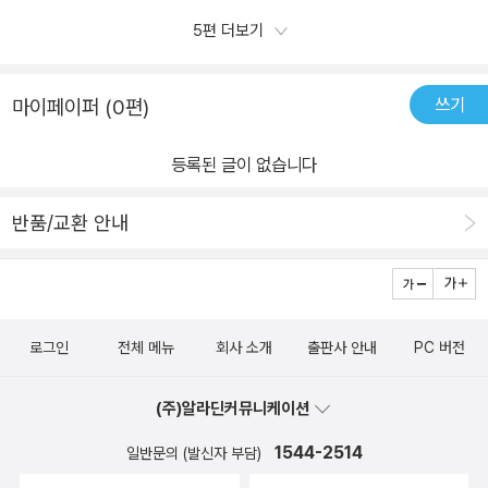
진한 이야기.여름에는 역시 추리 소설이 최고라는 생각이 든다. 책을
에 대해서도 아는 것 같습니다. 보험회사 직원이라고 아빠가 말한 와
5편 더보기
읽으면서 알 수 없는 살인사건과 애덤(세스 )가족의 비밀이 하나둘 벗
츠라는 사람이 나타나지만 총을 휴대하고 있습니다. 한물간 록스타
겨지면서 풀려가는 실마리들이 한순간도 눈을 뗄수 없게 만든다. 빠
믹과 함께 투숙했었던 비앙카는 해변에서 비키니 끈에 목이 졸려 죽
른 이야기 속으로 빠져 들게 하는 것도 이 책의 매력이 아닐까하는 생
쓰기
마이페이퍼 (0편)
은 채로 발견되어 어수선하기만 합니다. 열여섯 애프라가 바라 본 시
각이 든다. 또한 마치 애프라가 된것처런 살인사건을 해결해 나가려
각과 손님들의 행동은 어긋나기만 하네요. 궁금한 것은 히사코가 어
는나를 발견하기도 한다. 우리가 추측하는 대로 이야기가 흐른다면
등록된 글이 없습니다
떻게 먼저 왔는가 하는 것입니다. 뮬러 일행은 정부의 도움없이 건너
내가 그 사건을 해결했다는 기쁨보다는 책 속의 사건에 조금은 실망
온 것 같은데 말이지요. 그리고 또 하나 생각이 든 것은 모든 게 헬리
할 것이다. 하지만 우리가 예상하지 못한 사건이 발생하고 미처 생각
반품/교환 안내
콥터로 운반해야 한다면, 제반 비용이 꽤 되겠구나 하는 것입니다. 모
하지 못했던 일들이 벌어질때마다 그 긴장감이 이루 말할 수 없다.처
든 게 무게 단위로 운송비가 추가될 테니 말이지요. 140318-14031
음 아이가 제목을 보고 웃는 바람에 나도 추리 소설이라는 걸 잊고 읽
8/140318
기 시작했지만 책을 덮으면서 그 웃음을 잊을 정도로 참으로 흥미진
진한 이야기이다. 2편이 나왔으면 하는 기대감을 갖게 하는 책이기도
로그인
전체 메뉴
회사 소개
출판사 안내
PC 버전
하다.
(주)알라딘커뮤니케이션
1544-2514
일반문의 (발신자 부담)