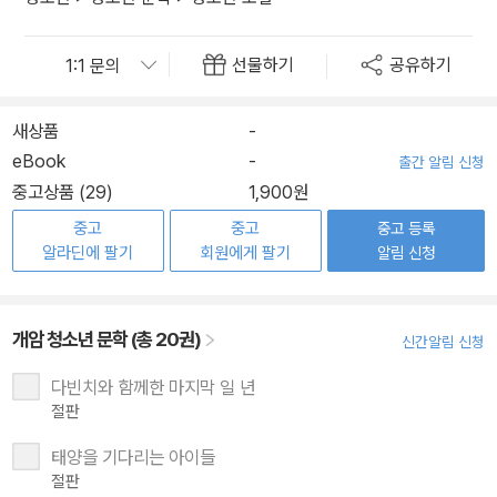
선물하기
공유하기
새상품
-
eBook
-
출간 알림 신청
중고상품 (29)
1,900원
중고
중고
중고 등록
알라딘에 팔기
회원에게 팔기
알림 신청
개암 청소년 문학 (총 20권)
신간알림 신청
다빈치와 함께한 마지막 일 년
절판
태양을 기다리는 아이들
절판