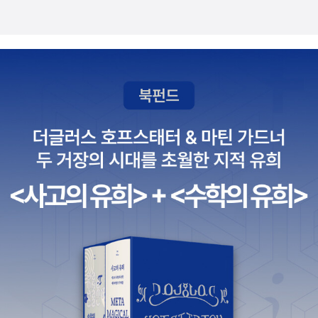
듣기, 말하기, 읽기, 쓰기이명진 지음 / 경향에듀(경향미디어) / 2010
년 12월 엄마랑 아이랑 신나는 영어놀이최혜림.김우선 지음, Ja
y Waters 외 감수 / 두앤비컨텐츠(랜덤하우스코리아) / 2014년 3
월 아이에게 다양한 영어 표현을 먼저 공부해서 대화할 수 있도록
많은 예문이 실린 엄마표 회화 교재도 정말 많은 것 같습니다. 세상
에서 제일 쉬운 엄마표 생활영어홍현주 지음 / 동양북스(동양문고) /
2017년 12월 말문이 빵 터지는 엄마표 생활영어유명현 지음 / 노
란우산 / 2015년 1월 엄마표 생활영어 표현사전 (MP3 다운로
드)쑥쑥닷컴 영어교육연구소 지음 / 로그인 / 2011년 6월 엄마표
영어 이제 시작합니다누리보듬(한진희) 지음 / 청림Life / 2018년 2
월 엄마표 영어책 읽기 공부법이지연 지음 / 로그인 / 2017년 8
월 엄마표 영어일기 영어독후감 표현사전쑥쑥닷컴 영어교육연구
소 (홍현주 외) 엮음 / 로그인 / 2015년 1월 말문이 빵 터지는 엄
마표 패턴영어 (세이펜 기능 적용, 세이펜 미포함)김현좌.구꽃님 지
음, 이경빈이 감수 / 노란우산 / 2016년 2월 부엉이 아빠의 엄마
표 아빠표 영어공부법 매뉴얼서용훈 지음 / 다락원 / 2014년 7월