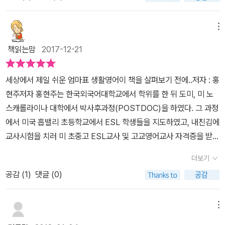
네요. 엄마와 아이가 어렸을때 조금 노력하면 사교육없이도 영어잘하
인것같네요.예를들어, 구구단.. 원리를 따지면 다 알게될 걸 뭐하러 구
것 같아요.오늘은 1월 1일 2018년 새해부터 엄마표 생활영어 하루에
는 아이가 될수있다는것을 홍박사님의 책을 통해 알게되었습니다. 앞
구단을 외워? 하는 사람은 없겠져?구구단 외워두면 일상생활에서 정
하나씩 시도해보면 좋겠어요.* 도치맘카페에서 서평이벤트로 도서를
으로도 홍박사님의 책을 통해 새로운 영어교육에 눈뜨는 엄마들이 늘
메뉴
말 편리하게 쓰잖아요^^저자는 구구단처럼 외국어도 똑같다고 말하
출판사에서 제공받아 읽어보고 쓴 후기입니다.
어나길 바랍니다. - Ylla-
고 있네요.문장을 생각하느라 말문이 막힐 때 수학구구단처럼 탁 튀
책읽는맘
2017-12-21
어나올 수 있게 하기위함이이 책의 시작이라고 합니다. 세상에서 가
장쉬운 엄마표생활영어의 차례예요.일어나서 자기까지 하루동안 일
세상에서 제일 쉬운 엄마표 생활영어이 책을 살펴보기 전에..저자 : 홍
어나는 일들, 배려하는 아이로 키우는 애정잔소리. 상황에 맞는 영어
현주저자 홍현주는 한국외국어대학교에서 학위를 한 뒤 도미, 미 노
문장까지.일상생활에서 일어날 수 있는 대부분의 문장들이 들어있는
스캐롤라이나 대학에서 박사후과정(POSTDOC)을 하였다. 그 과정
것같네요^^ 책에는 엄마표로 영어를 하고 있는 선배맘들의 평가가 있
에서 미국 홉밸리 초등학교에서 ESL 학생들을 지도하였고, 내친김에
는데요엄마표 영어. 정말 대단하십니다. 전 알파벳송까지만 알려주고
교사시험을 치러 미 초중고 ESL교사 및 고교영어교사 자격증을 받았
그이후론 몇년째 쉬고 있다는.....^^;두돌 전에 알파벳송을 다 부르길
다. 귀국 후 경성대학교 초빙교수를 거쳐, 쑥쑥닷컴 영어교육연구소
더보기
래 저희아들 영어천재인줄알았어요 ㅋㅋㅋㅋㅋㅋㅋㅋㅋㅋㅋㅋㅋㅋ
장을 역임하였다.저서로는 「엄마표 생활영어 표현사전」(로그인), 「온
ㅋㅋㅋㅋㅋㅋ근데, 엄마가 해주는게 없으니 항상 그상태랍니다.발전
공감 (
1
)
댓글 (0)
가족 생활영어 100」(로그인), 「부모를 위한 초등6년 영어관리법」(랜
할 수 있는 아이를 방치하는 것 같아. 약간의 죄책감이 들던차에쉽게
덤하우스코리아), 「엄마는 친절한 영어 선생님」(웰북) 외 다수가 있
영어를 접하게할 수 있는 좋은 책을 만난것 같아 다행이란 생각이 들
다.[인터넷 교보문고 제공]​ 사교육을 따로 시켜본 적은 없지만영어는
메뉴
어요. 본문내용은 이런식으로 구성되어 있어요.각페이지마다 상활별
어떻게 집에서 아이와 함께 할 수 있을지를상당히 많이 고민하고 부