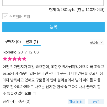
편리하게 쓸 수 있는 엄마표 생활영어 구구단을 만들어 보자고요. 엄
마표 선배맘들과 함께 한글표현부터 영어표현까지 세심하게 고르고
현재
0
/280byte (한글 140자 이내)
고른 800문장을 수록하였습니다. 우선 이 책의 800문장만 딱 외워
스포일러 포함
봅시다. 영어 구구단을 입에 익혀 놓으면 영어 말하기가 만만해집니
등록
다. >> 사랑과 칭찬이 듬뿍! ‘잔소리’는 줄이고 ‘애정’은 더 담았습니
다! 이 책에서는 일상에서 가장 많이 반복되는 영어표현들을 담되, 잔
소리는 꼭 필요한 만큼으로 줄여 담고, 들으면 행복해지는 애정 표현
구매자 (0)
전체 (1)
과 칭찬 표현을 최대한 살려 담도록 노력하였습니다. 엄마의 영어가
koneko
2017-12-08
조금 부족하더라도 사랑과 칭찬이 담긴 영어 대화를 엄마와 매일 나
메뉴
눈 아이가 장차 영어를 좋아하고 영어로 인해 행복한 아이로 성장할
어떤 작가인지가 제일 중요한데, 홍현주 박사님이었어요.미국 초중고
것이라 믿기 때문입니다. 이 책의 구성 [80개 상황별 영어대화문 +
esl교사 자격증이 있는 분이 낸 책이라 구문에 대한믿음을 갖고 아침
상황별 표현 베스트 10] 일어나기, 등하교, 식사, 책 읽기, 잠 자기 등
마다 낭독하고 있어요.구문들이 입에 달라붙어서 밤에 아이들 재울
엄마와 아이가 생활하는 80개 일상 상황별로 각 상황에서 가장 많이
때도 잔소리가영어로 나오는 신기한 현상!쉽고 재미나서 끝까지 할
쓰이는 대표적인 영어대화문과 베스트 표현 10개를 제시하고 있습니
수 있을것 같아요!!!
다. 이 표현들을 여러 번 읽어 입에 익혀 두고 구구단처럼 꺼내 써 보
공감 (
4
)
댓글 (0)
세요. [오늘의 애정 영어 한마디] 오늘 아이에게 사랑한다는 애정 표