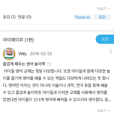
아이가 놀라면서도 행복해하는 모습을 자주 볼 수 있어서 좋았다.영
어요.Part1 일어나서 자기까지 우리 가족의 하루Part2 잘 놀고 튼튼
아이에게 유전(?)되는게 아니니 걱정마시길~ ^^(이 책은 QR코드를
더보기
어대화는 무조건 어려울것이다라는 선입견을 없애주며 아이와 쉽고
하게 자라는 우리 아이Part3 배려하는 아이로 키우는 애정 잔소리P
찍으면 원어민 MP3를 바로 들을 수 있답니다.)​​ 각 상황에서 엄마와
간단하게 대화를 나눌 수 있는 시간이 되었다.그리고 아이와 자연스
공감 (
1
)
댓글 (0)
art4 이럴땐 이렇게 말해요Part1~Part4까지 아이와 마주하는 다
아이가 일반적으로 나누는 대화문이 영어로 제시되어 있어요.CD를
럽게 나누며 실력도 쌓을 수 있는 아주 활용도가 높은 책이다.
양한 상황별로 구성이 되어있어요.일상적으로 많이 쓸 수 있는 표현
들으면서 아이와 한 줄씩 따라 읽어도 좋고, 역할놀이를 진행해도 좋
이라 외우고 있다가 쓰면 너무 좋겠더라고요.어려운 문장은 아니지만
을 것 같아요~ 양면 월차트 오늘의 애정 영어 한마디 +365 영어 구
쓰기
마이페이퍼 (1편)
막상 입으로 뱉으려면 안되는게 현실인 저인데요, 아님 한참을 생각
구단이 책 뒷면에 한 장으로 되어있어요.(냉장고나 벽면 등 눈에 잘
하다보면 아이의 관심은 딴데로 가있겠죠ㅠ열심히 외워서 맞는 상황
보이는 곳에 붙여두고 연습하면 좋겠네요~) 엄마표 영어는 아이들에
Willy
2018-02-25
메뉴
에 딱맞게 바로 이야기해주고 싶어요! 매일 어린이집 갈때 아이에게
게 '우리말 외에 의미를 전달하는 다른 언어가 있다'는 것을 경험하게
해주면 좋은 표현이예요.Have a great day!Mom: Here comes t
즐겁게 배우는 영어 놀이책
하는 것, 그리고 영어는 학원 가서 무섭게 공부해야 하는 과목이 아니
he school bus.Kid: Yay! It's comingMom: Have a great day,
아이들 영어 교재는 정말 다양합니다. 또한 아이들과 함께 다양한 놀
라 그냥 '사람들이 주고받는 말'이라는 것을 알게 하면 되는 거예요~^
honeyKid: See you later!*여기서 알게 된 사실은 유치원도 Sch
이를 즐기며 영어를 배울 수 있는 책들도 다양하게 나와있는 듯 합니
^유아에서 초등까지 내 아이를 위한 하루 10분 기적의 영어! 함께 시
ool로 표현한다고 하네요. 전 Kindergarten만 알고 있는데 School
다. 영어만 익히는 것이 아니라 미술이나 과학, 연극 등을 함께 배울
작해 보아요^^
이 오히려 쉽네요.아이에게 매일 책을 읽어주고 있는데요. 책읽기 시
수 있고 즐겁게 놀이하듯 아이들과 이러한 교재를 사용해서 영어를
작할때 아이에게 써주면 좋은 표현이예요.Let me read some boo
접한다면 아이들이 신나게 영어에 빠져들 수 있으리라 생각합다. 쉽
ks to you.Kid: Mommy, I want to play.Mom: Shh, it's readin
게 접하고 엄마와 함께 놀이하며 배울 수 있는 영어 놀이책들과 또 영
더보기
g time.Let me read some books to you.Kid: Read Caillou to
어 일기나 영작을 보다 친숙하게 접근해갈 수 있는 여러 종류의 영어