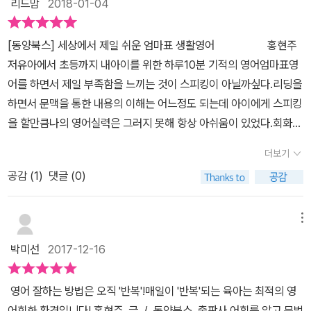
리드맘
2018-01-04
영어대화를 수록하고 가장 끝에 오늘의 애정영어한마디가 적혀있네
딪히고 있다.당장 이제 곧 방학이라 아이와 고학년으로 올라가면서영
요^^책을 받자마자 큰아들에게 첫장에 수록된 wake up, sweetie!
어 난이도도 높아지면서단순히 암기로 영어를 공부하면아이가 많이
[동양북스] 세상에서 제일 쉬운 엄마표 생활영어 홍현주
를 읽어줬는데 반응 최고였어요!엄마 영어 할 줄 알았냐
지루하고 재미없어하기에영어를 학습이고 지루한 공부로만 생각할
저유아에서 초등까지 내아이를 위한 하루10분 기적의 영어엄마표영
며...................자기도 같이 따라한다고 계속 읽어달래요 ㅎㅎㅎ아! 그
수 있어서좀 더 생활 속에서 자연스럽게 접하고배울 수 있는 생활 영
어를 하면서 제일 부족함을 느끼는 것이 스피킹이 아닐까싶다.리딩을
리고 책앞부분에 이 문장을 10번씩 읽을때마다 체크할 수 있도록 학
어를 생각하고 있었는데이 책을 만나보게 되어 참 유익했다.사실 엄
하면서 문맥을 통한 내용의 이해는 어느정도 되는데 아이에게 스피킹
습상황표가 있는데저희 아들은 이 학습상황표에 체크한번 하겠다고
마표 영어에 대해서 이것저것적용해보고자 많은 애를 쓰고 있고 고민
을 할만큼나의 영어실력은 그러지 못해 항상 아쉬움이 있었다.회화를
똑같은 문장 30번씩 따라 읽어더라고요!! ㅎㅎ웨이크업 30번 따라하
들도 많다.그런데 아직까지 생활 영어는 그렇다 할 정도로제대로 뭔
위한 책으로 아이와 해보려 했지만 그 상황이 나와 아이의 상황과 맞
더니 연필가져와서 체크하는 모습이 어찌나 웃기던지 ㅎ사실, 전 이
가 해 본 적이 없었다.그냥 공부하는 그 때만 영어를 쓸 뿐이지일상 속
더보기
지 않아 몇번 시도하다 그만둔적도 많았다.그러던중 만나게된 [동양
책의 문장을 다 외울 수도 없을뿐더러다 외운다고 해도 영어를 엄청
에서 간단한 생활 영어도 쓰지 않는 편이다.그렇기에 더욱 어색했었
공감 (
1
)
댓글 (0)
북스] 세상에서 제일 쉬운 엄마표 생활영어매일​ 같은 문장을 반복해
잘하게될 거라는 환상은 갖지 않아요.하지만 매일이 반복되는 육아는
고어떻게 시작해서 어떤 말을 할지를이 책을 보면서 차근차근 쉽고
서 내것으로 만들어 아이들과의 일상에서 영어회화를 할수 있다.수학
최적의 영어회화환경이라는 말에 공감하며,매일매일 영어를 쉽게 접
재미있게 배울 수 있었다.여기 이 책에서 영어 표현 800개 문장들이
에도 구구단이 있듯 한번 익혀두고 언제 어디서든 튀어나와 편리하게
할 수 있는 환경만들기엔 최고의 책인 것 같아 (5살을 유학보낼 순 없
메뉴
있다.사실 이것만 외워두고 술술 말할 정도가 된다면웬만한 생활 영
쓸수 있다.일상에서 가장 많이 반복되는 영어표현에 애정과 칭찬의
잖아요^^)영어를 시작하는 엄마들에게 감히 추천해 봅니다^^
어를 아이와 일상에서 쓰는 것이크게 무리 없어 보이고 영어가 좀 더
박미선
2017-12-16
표현까지 담고 있어 행복한 아이로 성장하도록 돕는다. [동양북스]
쉽게 익숙하게 느껴질 것 같았다.그래서 엄마에게 이 책은 도전과제
세상에서 제일 쉬운 엄마표 생활영어는상황에 맞춰 엄마표 생활영어
가 된다.상활별로 되어 있어서대화 형식으로 아이와 대화문을 듣고
영어 잘하는 방법은 오직 '반복'!매일이 '반복'되는 육아는 최적의 영
10번 읽기 학습 상황표로 10번씩 소리내어 읽는것을 목표로 기록도
읽어보면서어렵지 않게 역할 놀이로 즐길 수 있었다.사실 너무 어려
어회화 환경입니다! 홍현주 글 / 동양북스 출판사 ​​어휘를 알고 문법