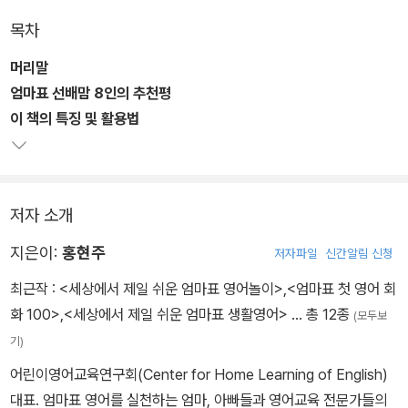
엄마표 영어를 오랜 기간 진행해 온 엄마들이 모아 주신 한글 대화를
목차
바탕으로, 세심하게 고르고 고른 80개 상황별X10개의 베스트 표현
씩 총 800개 문장이 수록되어 있다. 생활영어가 어렵다면, 딱 800문
머리말
장만 구구단 외우듯 반복해보자. 엄마표 영어대화는 아이에게 영어회
엄마표 선배맘 8인의 추천평
화 자신감을 선물한다.
이 책의 특징 및 활용법
저자 소개
지은이:
홍현주
저자파일
신간알림 신청
최근작 :
<세상에서 제일 쉬운 엄마표 영어놀이>
,
<엄마표 첫 영어 회
화 100>
,
<세상에서 제일 쉬운 엄마표 생활영어>
… 총 12종
(모두보
기)
어린이영어교육연구회(Center for Home Learning of English)
대표. 엄마표 영어를 실천하는 엄마, 아빠들과 영어교육 전문가들의