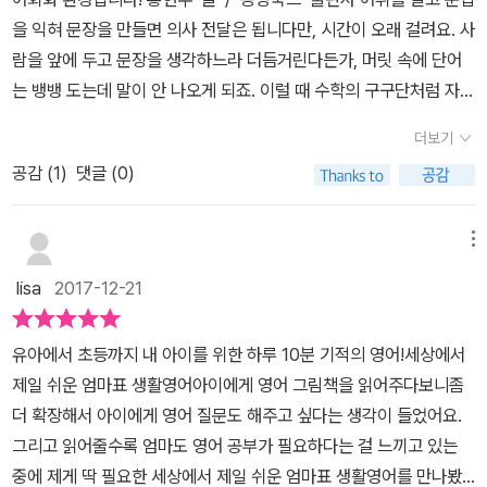
하며 연습할 수 있어요.​아이들과 부모가 매일 일상에서 쓰는 80가지
우면 지치고 공부할 의욕을 잃게 되는데이 책은 영어를 공부하고 있
을 익혀 문장을 만들면 의사 전달은 됩니다만, 시간이 오래 걸려요. 사
상황을 가장 많이 쓰는 10개 표현을 추려 문장을 외워 익숙해지고 익
는 것임에도 공부로 느껴지지 않는다고 한다.상황별 표현 베스트 10
람을 앞에 두고 문장을 생각하느라 더듬거린다든가, 머릿 속에 단어
숙하면 편하게 되어 자연스럽게 표현될수 있게 되어있다.구구단을 외
은 가장 많은 쓰일 것 같았다.여러 번 읽어서 입에 익숙해지고구구단
는 뱅뱅 도는데 말이 안 나오게 되죠. 이럴 때 수학의 구구단처럼 자유
우듯 편하게 주고 받을 수 있는 책.먼저 쉽게 이해할 수 있도록 이책의
처럼 술술 꺼내 쓸 수 있으면 좋을 정도로뭔가 엑기스를 모아둔 느낌
자재로 튀어나와 언제나 써먹을 수 있는 '영어의 구구단'표현이 있다
특징과 활용법도 아주 자세히 나와있어요.part1. 일어나서 자기까지
더보기
이 들었다.그리고 꼭 칭찬 표현을 잊지 않으라고 한다.이것이 그냥 무
면 얼마나 도움이 될까요? 이 책은 바로 그런 취지에서 시작되었다고
우리가족의 하루'part2. 잘놀고 튼튼하게 자라는 우리아이part3. 배
심코 지나칠 수도 있겠지만아이와 공부하고 매일 사랑한고 말해주면
공감 (
1
)
댓글 (0)
해요. ​ 물론 이 800개 문장을 구구단처럼 외워서 안다고 영어가 당장
려하는 아이로 키우는 애정 잔소리part4. 이럴땐 이렇게 말해요. 일
학습 의욕과 동기가 업된다는 것을아이의 멋쩍은 웃음에서 느낄 수
쏼라쏼라 나오지는 않아요. 하지만 문장을 외우면 영어가 익숙해지
상생활에서의 상황을 위한 대화를 연습해보고 QR코드를 찍으면 원
있었다.그리고 거부감없이 매일 매일 생활영어 하고 싶어하는아이의
고, 익숙하면 편안해지고, 편안하면 만만해지기 마련이니까요~ ^^ ​
메뉴
어민 mp3를 들을수 있어요.또한 동양북스 홈페이지에서 mp3음원을
모습에서 좀 더 의욕을 얻었다.단순히 영단어를 많이 암기하고 있고
(아이들과 부모가 일상에서 가장 흔하게 처하는 80가지 상황을 선정
다운 받을수 있어요,오늘의 애정 영어 한마디로 아이의 자존감을 키
lisa
2017-12-21
영문법을 체계적으로 밟아서 공부하는 식으로공부해왔던 패턴에서
한 후, 그 상황에서 가장 많이 쓰는 10개 표현을 추렸다고 합니다.)​​​
워주며 엄마의 사랑을 느끼게 해 줄 수 있다.365엄마표 영어구구단
벗어나좀 더 일상적이지만 밀접하게 우리 생활에 잘 쓰여지는생활영
(책 앞부분에 엄마표 생활영어 10번 읽기 학습 상황표가 있네요~^^)
과 아이표 영어구구단의 양면 월차트가 있어활용하기에 더할 나위 없
유아에서 초등까지 내 아이를 위한 하루 10분 기적의 영어!세상에서
어로 영어가 익숙하고 친숙해지는데이보다 더 좋은 공부가 없겠다란
책의 표현을 처음부터 외우려 하지 말고, 일단 한 문장을 10번씩 소리
이 좋아요. [동양북스]세상에서 제일 쉬운 엄마표 생활영어어색한
제일 쉬운 엄마표 생활영어아이에게 영어 그림책을 읽어주다보니좀
생각이 든다.하루에도 입 한번 뻥긋거리지 않을 때도 많겠지만이 책
내어 읽는 것을 목표로 하래요.^^ 이때 mp3 음원을 통해 최대한 원어
상황에서가 아닌 가정에서 일어나는 자연스런 상황에서 아이와 대화
더 확장해서 아이에게 영어 질문도 해주고 싶다는 생각이 들었어요.
을 보면서 영어가 자연스럽게구구단처럼 술술 나올 수 있게 될 정도
민의 발음에 가깝게 연습합니다.참! 엄마 발음이 이상하다고 영어를
를 할 수 있는예문으로 연습하여 말로 표현하기가 다른 책보다 쉽게
그리고 읽어줄수록 엄마도 영어 공부가 필요하다는 걸 느끼고 있는
로이 한권 제대로 외워서 공부해보리라 마음 먹어본다!
하지 말란 법은 없어요. 아이는 자라면서 영화로, 음원으로 영어를 접
실천할 수 있었다.사랑이 묻어나는 애정 영어 한마디를 반복해주니
중에 제게 딱 필요한 세상에서 제일 쉬운 엄마표 생활영어를 만나봤
하고 교사, 원어민을 통해 영어를 듣게 됩니다. 엄마의 발음이 그대로