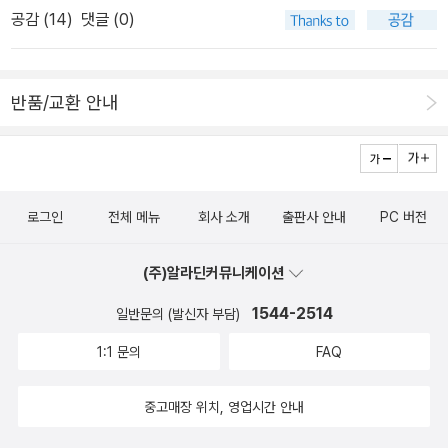
me.오늘의 애정 영어 한마디 코너도 있는데요.이 부분도 너무 좋아
공감 (
14
)
댓글 (0)
교재도 함께 담아보았습니다. 영어놀이터이명진 지음 / 영진.com
요. 아이에게 칭찬과 사랑을 표현하는 문장들이 가득해요!You are v
(영진닷컴) / 2018년 1월 엄마표 영어, 놀이가 답이다이규도 지
ery good at that!be good at 학교 다닐때 많이 배웠던 표현이죠.
음 / 다산지식하우스(다산북스) / 2017년 11월 엄마랑 영어 놀
매 단락 보았는데 익숙하고 정말 쉬운 표현의 문장들로 가득해요. 쉽
반품/교환 안내
이 (놀이 재료 + CD 1장 + MP3 무료 다운로드)이미경 지음, 진혜민
다고 입으로 막 다 나오기는 어렵자나요.입으로 많이 연습해서 이야
그림, 최지연 감수 / 혜지원 / 2016년 5월 우리집은 영어 창의력
기해봐야겠어요.그래도 할 수 있겠다는 자신감을 주는 책이예요.ㅎ부
놀이터이수정 지음, 토마스 램피 감수 / 이지스퍼블리싱 / 2013년 10
록으로 들어있는 365 영어구구단뒷면은 애정영어 한마디 이렇게 수
월 엄마는 선생님 : 유아 영어놀이이명진 지음 / 경향에듀(경향미
록되어 있어요.붙여놓고 수시로 외워야겠어요.세상에서 제일 쉬운 엄
로그인
전체 메뉴
회사 소개
출판사 안내
PC 버전
디어) / 2009년 10월 한스맘표 영어놀이 123양현주 지음 / 비타
마표 생활영어로 저도 영어에 자신감을 키워서 엄마표 영어도 성공으
북스 / 2015년 7월 엄마표 유아 영단어 : 고스티 잉글리시김이
로 이끌고 싶어요!저처럼 고민하시는 분들도 보시고 공부하시면 좋을
(주)알라딘커뮤니케이션
진.김영주 지음 / 랭컴(Lancom) / 2015년 6월 아래에 있는 네
꺼 같아요.^^
권의 책은 모두 품절이라 아쉽더군요. 구할 수 있으면 좋겠습니다. 알
1544-2514
일반문의 (발신자 부담)
라딘은 품절도서 의회해서 구입할 수 있어서 참 좋은 것 같습니다.
1:1 문의
FAQ
[영어놀이터] 책은 2018년 새롭게 출간되었더군요. 엄마랑 유치원
영어놀이 100책아책아! 영어 콘텐츠 연구소 지음, 하민아 그림, 타샤
중고매장 위치, 영업시간 안내
영 오텐티 감수 / 애플비 / 2008년 12월 영어 놀이터 (본책 + CD
1장 포함)이명진 지음 / 아주큰선물 / 2007년 2월 엄마표 영어