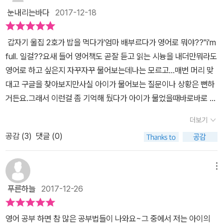
밀착되어야 하는데, 아이가 아침에 눈 뜨면서 아침에 깨우는 것부터
눈내리는바다
2017-12-18
아침식사하는 것, 하루를 보내는 일과에 맞춰서, 또 육아 상황에 맞춰
서 짤막환 영어 대화들이 나오네요.저자이신 홍현주 선생님은 미국에
갑자기 울집 2호가 밥을 먹다가'엄마 배부르다가 영어로 뭐야??''i'm
서 박사후과정을 하시고, 미국 초중고 ESL 교사 및 고교영어교사 자
full. 일걸??요새 들어 영어책도 곧잘 듣고 읽는 시늉을 내더만뭐라도
격증을 따시며, 학생들을 지도하신 경험이 풍부하신 분이시네요.책을
영어로 하고 싶은지 자꾸자꾸 물어보는데나는 모르고...매번 머리 맞
활용하는 방법이 소개되어 있어요.' QR 코드로 바로 출판사에서 제공
대고 구글을 찾아보지만사실 아이가 물어보는 질문이나 상황은 뻔하
되는 mp3파일들로 연결이 됩니다.모바일로 연결해보니 원어민 선생
거든요.그래서 이런걸 좀 기억해 뒀다가 아이가 물었을때바로바로 대
님의 발음을 들을 수 있고, 파일로 저장도 가능하고요. 책에 나오는 모
답하면 참 좋을꺼 같다는 생각을 했어요.제가 요즘 엄마표 영어로 참
든 영어 대화 내용이 고스란히 모두 들어있으니 어디서나 손쉽게 들
더보기
고를 많이 하고 있는 새벽달님은생활영어가 나와있는 책을 달달 외워
으면서 연습할 수 있겠어요.목차를 살펴보면 총 80개의 표현들이 상
공감 (
3
)
댓글 (0)
서 아이에게 말을 걸고 대답하는 것 부터 영어를 시작했다 하셨거든
황별로 정리되어 있습니다.Part 1: 일어나서 자기까지 우리 가족의
요.제목 처럼 정말 쉬울까?? 그럼 이번기회에 한번 외워볼까?더군다
하루 (아침에 아이를 깨우는 것부터 잠자리에서 인사하는 것까지)Pa
나 내용이 길지 않고 간단명료! 면 더 좋겠구요~표지에 제가 좋아하
메뉴
rt 2: 잘 놀고 튼튼하게 자라는 우리 아이 (아이와 놀거나 챙겨주는 표
는 qr코드가 있어요.mp3를 다운받을수도 있고 주소로 연결하면 바
현들)Part 3. 배려하는 아이로 키우는 애정 잔소리 (아이에게 훈육이
푸른하늘
2017-12-26
로 들을수도 있어요. 책에 간략한 소개가 되어있어요.사실 저자 홍현
나 칭찬할 때 쓰는 표현들)Part 4. 이럴 땐 이렇게 말해요. (기타 사
주님은 쑥쑥 닷컴에서도 유명하신 분이시거든요.이전에 쓰신 '엄마는
회생활에서 필요한 표현들)Part 1, Wake up, Sweetie! 이 책에서
영어 공부 하면 참 많은 공부법들이 나와요~그 중에서 저는 아이의