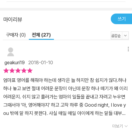
현, 잘했다는 칭찬 표현 잊지 않고 하셨나요? ‘오늘의 애정 영어 한마
디’ 코너를 통해 매일매일 아이에게 사랑을 전해 보세요. [엄마표 생
활영어 10번 읽기 학습 상황표] 처음부터 외우려고 하면 힘들죠? 일
쓰기
마이리뷰
단 한 문장을 10번씩 소리 내어 읽는 것을 목표로 진행해 보세요. 상
구매자 (0)
전체 (27)
황표에 표시하면서 공부하면 진행 상황이 한눈에 들어와 더욱 동기부
여가 됩니다. [mp3 바로 듣기 & 무료 다운로드] QR코드만 찍으면
원어민 MP3를 바로바로 들을 수 있습니다. 야외에서든, 차안에서든
메뉴
다운로드 없이도 언제 어디서나 편하게 mp3 파일을 듣고 연습하세
geakuri19
2018-01-10
요. mp3 무료 다운로드 _ www.dongyangbooks.com 특별부록
_ 양면 월차트 - 오늘의 애정 영어 한마디 - 365 엄마표/아이표 영어
엄마표 영어를 해줘야 하는데 생각은 늘 하지만 참 쉽지가 않다.하나
구구단 추천평 아이와의 일상을 세세하게 관찰하여 적재적소 필요한
하나 놓고 보면 절대 어려운 문장이 아닌데 문장 하나 떼기가 왜 이리
영어표현을 엄선해서 만든 책이네요. - 샬럿 김미순(엄마표 영어 8년
어려운지. 쉬지 않고 흘러가는 엄마의 일들을 끝내고 자려고 누우면
차) 책에 나온 애정 영어 한마디를 툭 던지곤 두 아이와 한참을 웃다
그때서야 '아, 영어해야지' 하고 고작 하루 중 Good night, I love y
가 가만히 안아주었습니다. - 지연지우맘 박은주(영어동화 공부방 운
ou 밖에 말 하지 못한다. 사실 매일 매일 아이에게 하는 말들 대부분
영) ‘엄마표 영어’를 추구하는 엄마들과 오랜 시간 함께해온 저자의
은 반복적인 언어다. 일어나, 씻자, 세수하자, 양치하자, 옷 입자, 나가
노하우가 듬뿍 담겨 있어요. - 빨강머리앤 이지영(「야무지고 따뜻한
더보기
자 등등..영어와 친한 아이로 키우고 싶어 집 안에서만이라도 영어로