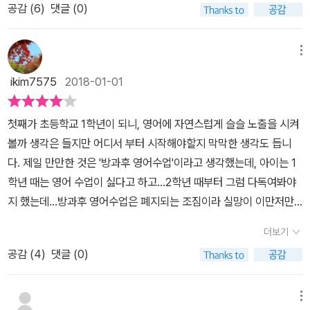
영어교육법」 저자) 상황별 표현이 너무 많지도 너무 적지도 않아 외우
공감 (
6
)
댓글 (0)
대화해야지 생각하지만 쉽지가 않다.따로 공부할 시간을 내기도 쉽지
는 데 부담이 없어 좋아요. - 관심과 여유 이정화(엄마표 영어 7년차)
않은 육아 환경에 세상에서 제일 쉬운 엄마표 생활영어는 많이 두껍
어느 페이지를 펼쳐도 머리에 쏙 들어오는 게, 이번에는 성공할 수 있
지 않다. 그래서 좋다.엄마가 영어를 어려워하고 좋아하지 않으면 아
메뉴
을 것 같아요. - 꽁이 임현정(엄마표 영어 8년차) 아이와 활용하기 좋
이도 그대로 느끼고 그렇게 따라간다는데 세상에서 제일 쉬운 엄마표
ikim7575
2018-01-01
은 문장들과 사랑의 애정 표현까지 엄마표 영어의 핵심만 뽑아놓은
생활영어에 나와 있는 쉬운 문장들이라도 외워서 친해지려고 노력해
책이네요. - 령돌맘 고은영(네이버카페 <Kids Booktory> 운영자)
야겠다. Part1은 일어나서 자기까지 우리 가족의 하루 주제로 가장
사랑이 퐁퐁 솟아나게 하는 애정 대화를 아이와 영어로 나누어 보세
첫째가 초등학교 1학년이 되니, 영어에 자연스럽게 슬슬 노출을 시켜
많이 하는 말이 나와 있고 Part2는 잘 놀고 튼튼하게 자라는 우리 아
요. - 원영사랑 우기윤(네이버블로그 <Elsa의 꿈가득 책장> 운영자)
볼까 생각은 들지만 어디서 부터 시작해야할지 막막한 생각도 듭니
이 주제로 아이와 놀아주는 상황, Part3은 배려하는 아이로 키우는
영어 대화가 부담스럽고 쑥스러운 엄마들에게 좋은 길잡이가 되어 줄
다. 제일 만만한 것은 '방과후 영어수업'이라고 생각했는데, 아이는 1
애정 잔소리로 아이에게 잔소리 및 훈육하는 상황을 나타낸다. 마지
책입니다. - 초록사과 주재원(엄마표 영어 8년차)
학년 때는 영어 수업이 싫다고 하고...2학년 때부터 그럼 다독여봐야
막 Part4 이럴 땐 이렇게 말해요는 다른 장소 다른 상황에서 하는 말
지 했는데...방과후 영어수업은 폐지되는 조짐이라 실망이 이만저만
들을 영어로 나와 있다. 영어는 발음이 중요, 토종 한국인의 유학 한번
이 아니었어요.그런 고민 중에 엄마표 생활영어 책소개를 읽고, 어떤
가보지 못한 내게 꼭 필요한 발음 mp3 이렇게 바로 들을 수 있고
더보기
책인지 궁금했습니다. [세상에서 제일 쉬운 엄마표 생활영어] 엄마표
다운로드도 가능하다.이 책 한 권 다 외우면 여기에 나와 있는 상황에
공감 (
4
)
댓글 (0)
생활영어가 어떻게 세상에서 제일 쉬울 수 있을까요? 어렵게 느껴진
대해 대처도 물론, 응용까지도 가능할거라 생각된다.책이 가벼워 자
다면 이 책으로 시도해보라는 뜻이겠죠?'매일이 똑같이 '반복'되는 육
주 들쳐보기 쉽고 글씨도 커서 엄마표 생활영어 책으로 매우 만족이
아는 최적의 영어회화환경!' 과연 그럴까요?생활영어는 생활에 정말
메뉴
다.