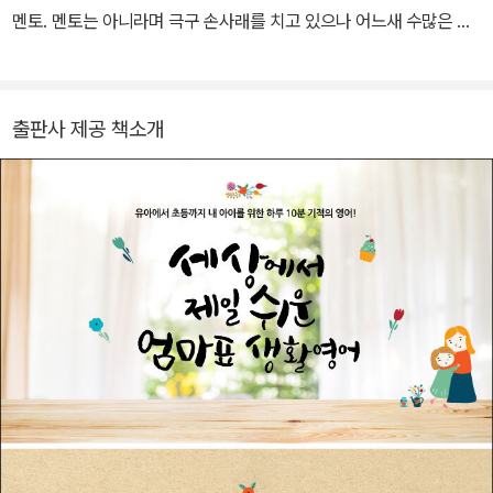
멘토. 멘토는 아니라며 극구 손사래를 치고 있으나 어느새 수많은 엄
마표 영어 제자들의 인생 멘토가 되어버린 ‘제자 복’ 많은 스승이기도
하다. 특히 ‘어린이영어교육연구회’ 영어 전문가 교육을 통해 영어와
함께 꿈과 용기를 되찾았다는 제자들의 인증 후기가 끊이지 않는다.
출판사 제공 책소개
한국외국어대학교에서 학사, 석사, 언어학박사 학위를 받았으며 미국
노스캐롤라이나 채플힐대 교육대학원에서 Postdoc 연구원으로 일
했다. 2009년부터 엄마표 영어의 본산인 쑥쑥닷컴 영어교육 연구소
장으로 7년간 근무하면서 학부모들과 적극적으로 소통하기 시작했
다. 이후 2011년부터 현재까지 어린이영어교육연구회에서 실시간 화
상으로 영어가 모국어가 아닌 사람들을 대상으로 영어를 지도하는 T
ESOL 과정을 운영하며 전국에서 활발히 활동 중인 영어교육 인플루
언서들을 양성하고 있다. 『엄마표 생활영어 표현사전』을 비롯한 저서
4권은 중국·대만·태국으로 수출되었는데, 대만에서는 출간 즉시 엄마
들의 입소문 추천 도서로 자리매김했으며 특히 중국에서는 『엄마표
생활영어 표현사전』, 『엄마표 생활영어 회화사전』 시리즈가 자녀 교
육에 열정적인 타이거맘들에게 선택되어 30만 부 가까이 수출되었고