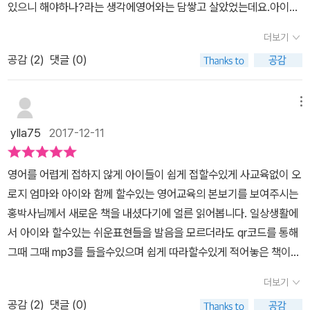
다면아이에게도 답변을 알려 주세요.서로 주거니 받거니 하다보면 이
있으니 해야하나?라는 생각에영어와는 담쌓고 살았었는데요.아이를
야 할 필요가 있을 때, 쓰는 표현이죠~안 된다면 안 되는 거야. No,
책은 위와 같이, 상황에 맞는 대화가 있어요아이와 엄마가 주고 받는
런 어색한 상황들이일상이 되지 않을까요?우리가 평소에 매일 주고
낳고 아이가 커갈수록 영어를 해야겠다...에서 해야한다.. 하자..로 바
means no! 유용하게 쓰이겠어요.따끔하게 훈육이 필요할 때는 훈육
대화에요.이 책의 큰 장점은, mp3를 다운받거나, QR코드를 찍어서
더보기
받는 일어나라밥먹어라,숙제해라,책읽어라 등등의 말들만 해도얼마
뀌게 되네요첫째가 세살되면서부터 어린이집에서 배워오는 영어가
을 잘 해야겠지요.Part 4, Today is library day! 오늘은 도서관 가
음원을 들을수 있다는 점 같아요저도 당장 이 책을 실천하고 싶어요
나 많은 대화가 오가는지..그것만 영어로 할수 있다면뭔가 유창해진
공감 (
2
)
댓글 (0)
신기한지.호기심 가득한 눈으로엄마 냉장고가 영어로 뭐야? 커텐은
는 날!도서관에서 필요한 예절에 관한 표현들도 나와있네요.Everyo
기분이 들지 않을까요? 이건 자주 화가 나있는 2호를 위한 상황이네
영어로 모야? 화분은 영어로 모야? 등등등온 집안에 있는 모든 물건
ne talks quietly inside the library. 도서관에서는 모두 조용히 말
요~물론 화가 나있을때 영어로 물어보면 더 화내겠지만가끔 'How a
을 다 영어로 물어보는데....당황했던 적이 한두번이 아니였어요.어렸
해.Don't run around! You're disturbing others. 뛰어다니지 마!
메뉴
re you feeling?'이라고 물어보거든요.대부분은 'I'm happy'지만 가
을땐 모르는거 있음 뭐지? 같이 찾아볼까? 하고 단어 정도야 찾아서
다른 사람들에게 방해되잖아.How many books and I check ou
ylla75
2017-12-11
끔 'angry!!'라고 할때도 있거든요.그러면 거기서 끝이였는데. 이제는
알려줄 수 있었는데.다섯살 어린이가 되니 저보고 영어로 말해달래
t? 몇 권까지 대출돼요?Three books are allowed for each per
왜 화가났는지 어떻게 화를 풀어줄지를 영어로도 할수 있을거 같아
요.이젠 단어가 아닌 문장을 요구하는 아이.. 무섭습니다 ㅜㅜ매번 엄
son. 한 사람당 3권씩 허용돼.You can use the self-checkout
영어를 어렵게 접하지 않게 아이들이 쉽게 접할수있게 사교육없이 오
요.다른건 다 제치고 저걸 제일 먼저 공부해야 겠어요.저 처럼 영어에
마 영어 잘못해 라고 넘어가지 않고 멋지게 영어로 말할 수 있을때까
machine. 자동 대출기에서 하면 돼.부록으로 1. 엄마가 매일 가장 많
로지 엄마와 아이와 함께 할수있는 영어교육의 본보기를 보여주시는
관심을 보이는 아이들도 좋겠지만이제 옹알이 하는 아이들에게 부터
지 공부를 해야겠단 생각을 했어요.그러던 중 접하게된 세상에서 제
이 쓰는 365 엄마표 영어 구구단으로 30가지 표현들이 표로 정리되
홍박사님께서 새로운 책을 내셨다기에 얼른 읽어봅니다. 일상생활에
노출 시키면 더 효과가 좋을것 같아요.아이들은 언어에 노출된 시간
일 쉬운 엄마표 생활영어!원래 영어는 문법부터 공부하잖아요.숙어도
어 있어요.책상 앞이나 식탁 옆에 딱! 붙이고 입에 붙게 연습하면 좋을
서 아이와 할수있는 쉬운표현들을 발음을 모르더라도 qr코드를 통해
이 길수록더 익숙하게 받아들이니까요.한단어를 말로 나오기까지는
알아야하고... 뭔가 외워야할게 정말 많아던 기억이예요.기억하기도
것 같아요.부록 2. 아이가 매일 가장 많이 쓰는 365 아이표 영어 구구
그때 그때 mp3를 들을수있으며 쉽게 따라할수있게 적어놓은 책이네
1000번 이상 들어야 한다는이론도 있잖아요.나에겐 책 한권을 공부
싫은 학창시절 영어시간..ㅜㅜㅜㅜㅜㅜ그런데, 세상에서 제일쉬운 엄
단부록 3. 매일매일 우리는 심쿵~ 오늘의 애정 영어 한마디부록 1,2
요.우리 anna 가 4세때 홍박사님과 인연이 되어 엄마표로 꾸준히아
하는 짧은 시간이지만아이에게 영어 노출을 좀 더 쉽게 해줄수 있는
마표 생활영어는~복잡한 문법은 우선 넣어두고,일상생활에서 많이
편 뒷면에 애정 영어 한마디가 정리되어 있어요. 매 레슨 뒤에 나온 표
더보기
이와 함께 책만 읽고 따라했더니 9살인 아이 혼자서도 챕터북 줄줄읽
방법이라면오늘부터라도 열심히 한번 해보렵니다~
쓰는 문장들을 모아서. 구구단처럼 외우자!라는 취지로 만들어진 책
현들을 모두 모아 놨네요뒷면이 아니고 따로 나와 있으면 더 좋았을
공감 (
2
)
댓글 (0)