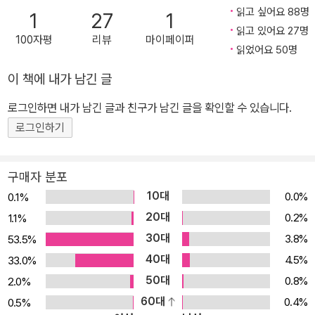
지만, 생활영어가 어렵고 쑥스러운 대한민국 보통엄마들을 위해 구구
읽고 싶어요 88명
1
27
1
단처럼 외워 쓸 수 있는 가장 쉬운 생활영어 표현만을 담아 구성하였
읽고 있어요 27명
100자평
리뷰
마이페이퍼
습니다. 엄마와 아이들의 일상은 늘 똑같은 상황과 말의 반복이기 때
읽었어요 50명
문에, 매일 반복되는 그 말만 구구단처럼 익혀 놓으면 영어 말하기가
이 책에 내가 남긴 글
만만해집니다. 이 책에는 엄마표 영어를 오랜 기간 진행해 온 엄마들
이 모아 주신 한글 대화를 바탕으로, 세심하게 고르고 고른 80개 상
로그인하면 내가 남긴 글과 친구가 남긴 글을 확인할 수 있습니다.
황별?10개의 베스트 표현씩 총 800개 문장이 수록되어 있습니다.
로그인하기
영어 문장을 고를 때는 일상에서 가장 많이 반복되는 표현들을 담되,
같은 표현이라면 엄마들이 사용하기 편한 표현을 선택해 담았습니다.
구매자 분포
또한 가급적이면 잔소리는 꼭 필요한 만큼으로 줄여 담고, 들으면 행
10대
0.0%
0.1%
복해지는 애정 표현과 칭찬 표현을 최대한 살려 담도록 노력하였습니
20대
0.2%
1.1%
다. 생활영어가 어렵다면, 딱 800문장만 구구단 외우듯 반복해 보세
30대
3.8%
53.5%
요. 엄마표 영어대화는 아이에게 영어회화 자신감을 선물합니다. *
40대
특별부록_양면 월차트 (365 영어 구구단+애정영어 한마디) 엄마와
4.5%
33.0%
아이의 365일이 그대로 영어로 담겨 있는 책! 쉬운 생활영어로 아이
50대
0.8%
2.0%
에게 영어 자신감을 키워주세요! >> 매일이 ‘반복’되는 육아는 최적
60대
0.4%
0.5%