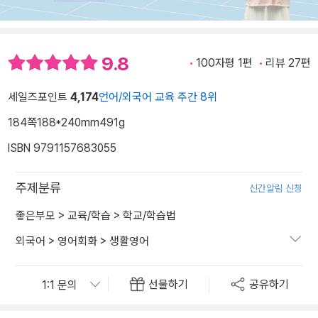
9.8
100자평 1편
리뷰 27편
세일즈포인트
4,174
언어/외국어 교육 주간 8위
184쪽
188*240mm
491g
ISBN 9791157683055
주제분류
신간알림 신청
좋은부모
>
교육/학습
>
학교/학습법
외국어
>
영어회화
>
생활영어
선물하기
공유하기