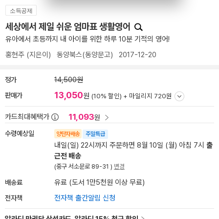
소득공제
세상에서 제일 쉬운 엄마표 생활영어
유아에서 초등까지 내 아이를 위한 하루 10분 기적의 영어!
홍현주
(지은이)
동양북스(동양문고)
2017-12-20
정가
14,500원
13,050
판매가
원
(10% 할인) +
마일리지 720원
11,093
카드최대혜택가
원
수령예상일
양탄자배송
주말특급
내일(일) 22시까지 주문하면 8월 10일 (월) 아침 7시
출
근전 배송
(중구 서소문로 89-31 )
변경
배송료
유료 (도서 1만5천원 이상 무료)
전자책
전자책 출간알림 신청