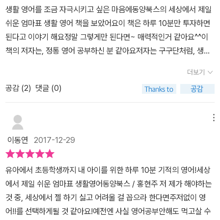
친절한 영어 선생님' 이랑'엄마표 영어일기 영어 독후감 표현사전'이
가장 먼저 나온 아침에 아이 깨우는 상황~ 얘야, 일어나렴!Mom: Ti
생활 영어를 조금 자극시키고 싶은 마음에동양북스의 세상에서 제일
두 가지는 이미 소장하고 있는터라 이번신간도엄청 기대하며 기다리
me to wake up, honey! Kid: I'm still sleepy.Mom: Is waking
쉬운 엄마표 생활 영어 책을 보았어요이 책은 하루 10분만 투자하면
고 있었어요.이건 엄마표 영어를 위해 엄마의 공부 체크를 하는...아이
up too hard?Kid: Yes, Mommy.아이를 깨울 때 쓰는 표현들과 상
된다고 이야기 해요정말 그렇게만 된다면~ 매력적인거 같아요^^이
들에게는 매번 책을 읽거나 문제집을 풀면서 스케쥴 체크를 하게 했
황들이 소개되어 있고요. 보너스로 오늘의 애정 영어 한마디가 눈에
책의 저자는, 정통 영어 공부하신 분 같아요저자는 구구단처럼, 생활
는데이렇게 제가 직접 해보기는 처음인거 같아요.그만큼 열심히 하라
쏙 들어 오네요.I love you the most in the whole world!엄마는
영어도 외우면그 상황에서 자유자재로 튀어나와 언제나 써 먹을수 있
는 소리겠죠??ㅎㅎㅎ 1번은 역시 일어나자마자의 상황.다른건 모르
더보기
세상에서 너를 가장 사랑한단다~ 이런 표현으로 아이와 애정이 쑥쑥
다고 해요.물론 모든 영어가 다 그런게 아니라,영어의 구구단 같은 표
겠지만 저 'wake up' 이라는 표현은저도 평소에 자주 쓰는 상황이라
자라겠지요.아침마다 첫째 깨울 때마다 못일어나서 힘든 상황들이 오
공감 (
2
)
댓글 (0)
현이 있다고 해요부모와 아이들이 매일의 일상에서 가장 흔하게 처하
서 아이가 이미 무슨 뜻인지 알고 있을꺼예요매번 자고 있을때 귀에
는데, 부드러운 목소리로 아침부터 영어로 wake up, sweetie!를 해
는 80여가지 생활 상황에서, 가장 많이 쓰는 표현 10개를 추린거에
대고 말해주거든요.'wake up'이 일어나라는 소리야..라고 직접 말해
봐야겠어요.Part 2. 32 숨바꼭질 Let's Play hide and seek!아이
요이 책의 핵심은, 딱 이것만 외워보자 에요.자녀가 영어 말하기를 어
메뉴
주진 않았지만몸으로 체험했던지라 직접적인 언어로 받아들였더라구
들이 좋아하는 숨바꼭질 시간.Kid: Dad, come and find me.Dad:
색해 하지 않도록 엄마가 돕자고 해요물론 아이가 800개의 문장을
요.요즘 엄청 열심히 챙겨보고 있는 나의 영어사춘기에서도이러한 일
이동연
2017-12-29
I wonder where my girl's hiding? Under the bed? Behind t
외워서 안다고 해서, 영어가 당장 쏼라쏼라 나오지는 않아요. 하지만
상적인 말들이 바로바로 튀어나올수 있도록외워놓아야 영어를 말로
he door?Kid: Tada! I'm here!한가지 아쉬운 점은 가족이 계속 등
문장을 외우면, 영어가 익숙해지고, 익숙하면 편안해지고, 편안하면
유창하게 할수 있는 연결고리가 된다고..저도 그래서 그동안 해 왔던
유아에서 초등학생까지 내 아이를 위한 하루 10분 기적의 영어!세상
장하는데, 처음부터 네 가족 소개가 나오고 아이 이름이 등장했으면
만만해 진다고 해요.그래서 저자는, 귀로 들리는 언어를 중시해서, 말
영어 공부들과 다른방법의영어 공부를 요즘 하고 있는 중이였거든요.
에서 제일 쉬운 엄마표 생활영어동양북스 / 홍현주 저 제가 해야하는
더 친근하지 않을까 싶었어요. Oxford Reading Tree를 보면 반복
을 그대로 옮긴 듯이 문장을 썼어요엄마 발음이 이상하다고 움츠리지
근데 이 책에는 아이 키우는 엄마라면 정말 하나도빼먹지 말아야 할
것 중, 세상에서 젤 하기 싫고 어려울 걸 꼽으라 한다면주저없이 영
되는 등장인물들 이름도 나오고 성격도 꽤 일관되게 나오는 것 같아
말라고 해요아이는 자라면서, 여러 통로로 원어민 발음의 영어를 접
정도로 꼭 필요한걸로 가득차 있어요.엄마혼자 중얼 거리기가 부끄럽
어!!를 선택하게될 것 같아요!예전엔 사실 영어공부안해도 먹고살 수
서 재미있게 느껴지거든요.Part 3, No means no! 단호하게 훈육해
하게 되요.아이가 엄마 발음을 다 따라하는건 아니라고 해요^^;;;;이