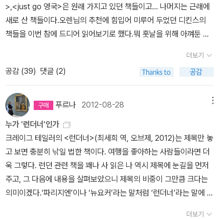
국이라는 거대한 빛에 가려 더욱 어두웠던 빅토리아 시대의 런던 뒷
>,<just go 영국>은 원래 가지고 있던 책들이고... 나머지는 근래에
때 흔히 하는 말인 'pardon?'을 절대 사용하지 않으며 식후 '디저
골목, 이전과는 다른 모습의 런던으로 변해가는 모습들, 지금의 런던
새로 산 책들이다.오렌님의 추천에 힘입어 미루어 두었던 디킨스의
트'를 '푸딩'이라고 표현한단다. 저자가 보태는 얘기도 읽을 만한데 나
을 만든 런더너의 이야기가 흥미로웠다.영국은 고립된 섬나라이고 그
책들을 이번 참에 드디어 읽어보기로 했다.뭐 훗날을 위해 아껴둔 것
는 BBC나 아리랑TV 등 영어 방송의 대담프로그램에 영국인이 출현
때문에 영국인들은 어쩔 수 없는 보수성의 소유자들이다. 하지만 런
은 아니지만...어쨌든 언젠가는 읽어야지 하고 있던 디킨스인데... 어
하면 그들의 입 모양을 유심히 지켜보는 버릇이 있다. 영국인들 중에
더보기
던은 이 같은 영국의 수도인 동시에, 또 하나의 새로운 도시다. 새로움
제부터 <데이비드 코퍼필드>를 즐거운 마음으로 읽고 있다. 2017년
는 말을 할 때 입술, 특히 윗입술을 거의 움직이지 않는 사람들이 있는
과 실용주의, 모험과 낭만, 그리고 살벌한 자본주의 경쟁과 값싼 노동
공감 (
39
)
댓글 (2)
판 영화 <오리엔트 특급 살인>에서 포와르가 기차칸에서 배를 잡고
데 대체로 이런 사람들은 귀족이나 상류 계급 사람들이다.(중략) '윗
력까지도 넘쳐나는 도시가 런던이었다. 영국이 유럽에서도 가장 외
낄낄거리며 읽던 <두 도시 이야기>는 분명히 예전에 구입했던 것 같
입술을 떨지 마라Stiff upper lip'는 영국 상류층이 아이를 키울 때 입
진, 세계의 끝과 같은 섬나라라면 런던은 새로운 세계의 시작과도 같
은데,,,, 아무리 찾아봐도 없다나쓰메 소세키의 <런던탑/취미의유전>
이 닳도록 하는 말 중의 하나다. 앞으로 bbc 방송을 보면 사람들 입
푸르나
2012-08-28
메뉴
았다. - 33p햇빛이 강렬할수록 그늘도 짙어지기 마련이다. 분명한 것
도 어디 갔는지 아무리 찾아봐도 행방이 묘연하다. 아무래도 다시 구
술을 관찰해야겠다. 상류층은 누군가를 처음 만났을 때 'How do yo
누가 '런더너'인가
은 이 시기의 런던이 찰스 디킨스의 말처럼 '최선의 시대였고, 최악의
입해야할 모양이다. 사진에 등장하는 책들 중에 읽은 책은 <바꾸지
u do?' 라고 인사하는 반면, 중류층의 인사말은 'Nice to meet yo
크레이그 테일러의 <런더너>(최세희 역, 오브제, 2012)는 제목만 놓
시대였으며, 빛의 계절이자, 암흑의 계절이었고, 희망의 봄이요, 절망
않아도 행복한 나라>, <런던 숨어있는 보석을 찾아서>, <런던 이야
u' 한다. 예전 우리나라 중학교 1학년 영어책에는 'How do you d
고 보면 충분히 낚일 법한 책이다. 여행을 좋아하는 사람들이라면 더
의 겨울'이기도 했다는 사실이다.- 153p한 사람의 정체성을 하나의
기> 3권 정도이다. 지금은 <데이비드 코퍼필드>와 <런던 미술관 산
o?' 라는 표현이 실렸는데 요즘은 이런 인사말이 초등교과서에 나오
욱 그렇다. 런던 관련 책을 꽤나 사 읽은 나 역시 제목에 눈길을 먼저
단어로 단정할 수 없다. 심지어 수백만이 살고 있는 한 나라를, 한 도
책>, <셰익스피어>를 읽고 있다. 빌브라이슨의 <발칙한 영국산책>
는지 어떤지 모르겠다. 런던사람들의 특징도 재미있게 잡아냈는
주고, 그 다음에 내용을 살펴보았으니 제목의 비중이 그만큼 크다는
시를 하나의 단어로 이미지화해 단정하는 건 꽤 위험한 행동이다. 흔
은 2권이 또 나와있다. 영국하면 역시 헨리 8세 이야기가 빠질 수 없
데, 내가 아는 런더너들, 그리고 런던의 거리에서 마주치는 사람들을
의미이겠다.‘파리지엔’이나 ‘뉴요커’라는 말처럼 ‘런더너’라는 말에 눈
히 '어느 지역 사람은 이렇다더라', '저 나라는 저렇다더라'는 말을 자
다.힐러리 맨틀의 <울프 홀>은 예전에 읽었고 <튜터스 앤불린의 몰
되새겨보면 맨 처음 떠오르는 이미지는 '수줍음을 가장하기 위한 쌀
길이 한 번 더 가지 않을 사람이 얼마나 될까. 그러나 15쪽에 이르는
주 한다. 하지만 이렇게 말하는 대신 그 나라에 대해 그 도시에 대한
락(Bring up the bodies)>은 책은 가지고 있지만 아직 읽지는 못했
쌀맞음, 또는 예의바름'이다. 이것은 앞으로 아무리 많은 세월이 흘러
더보기