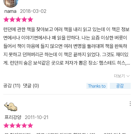
nama
2018-03-02
런던에 관한 책을 찾아보고 여러 책을 내리 읽고 있는데 이 책은 정보
면에서나 이야기면에서나 꽤 읽을 만하다. 나는 요즘 이상한 버릇이
들어서 책이 마음에 들지 않으면 여러 변명을 둘러대며 책을 완독하
지 못하고 던져버리곤 하는데 이 책은 끝까지 읽었다. 그것도 재미있
게. 런던의 숨은 보석같은 곳으로 저자가 뽑은 장소: 햄스테드 히스,
켄싱턴 궁, 월러스 컬렉션, 셰익스피어 글로브극장, 디자인 미술관, 세
더보기
인트 마틴 인 더 필즈 교회... 부록에 실린 각주도 친절하고 유익한데
공감 (
11
)
댓글 (0)
예를 들면, POSH: Port Out, Starboard Home의 약자로 '출항할
때는 좌현 선실, 돌아올 때는 우현 선실'이라는 뜻이다. '인도가 영국
식민지였던 빅토리아 시대에 인도를 오가던 배는 출발할 때 좌현 쪽
메뉴
선실이, 돌아올 때는 우현 쪽 선실이 그늘져서 더 비쌌다. posh는 이
프리강양
2011-10-21
비싼 선실을 사용하던 승객, 즉 당시의 신흥부르주아들을 가리키는
말이었다. 현재는 영국 특유의 복고적이고 고급스러운 취향이나 브랜