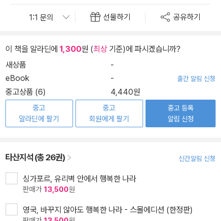
선물하기
공유하기
이 책을 알라딘에
1,300
원 (
최상
기준)에 파시겠습니까?
새상품
-
eBook
-
출간 알림 신청
중고상품 (6)
4,440원
중고
중고
중고 등록
알라딘에 팔기
회원에게 팔기
알림 신청
타산지석 (총 26권)
신간알림 신청
싱가포르, 유리벽 안에서 행복한 나라
판매가
13,500
원
영국, 바꾸지 않아도 행복한 나라 - 스몰에디션 (한정판)
판매가
13,500
원