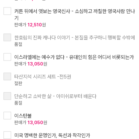
커튼 뒤에서 엿보는 영국신사 - 소심하고 까칠한 영국사람 만나
기
판매가
12,510
원
한호림의 진짜 캐나다 이야기 - 본질을 추구하니 행복할 수밖에
품절
이스라엘에는 예수가 없다 - 유대인의 힘은 어디서 비롯되는가
판매가
13,050
원
타산지석 시리즈 세트 -전5권
절판
단순하고 소박한 삶 - 아미쉬로부터 배운다
품절
이스탄불
판매가
13,050
원
미국 명백한 운명인가, 독선과 착각인가