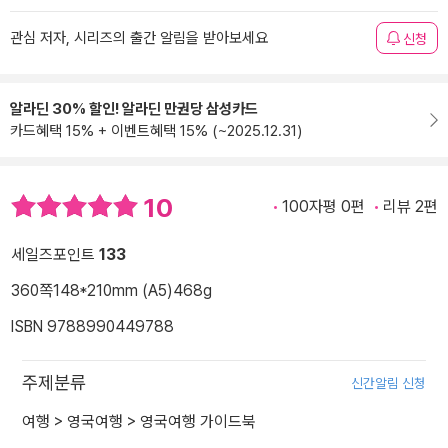
관심 저자, 시리즈의 출간 알림을 받아보세요
신청
알라딘 30% 할인! 알라딘 만권당 삼성카드
카드혜택 15% + 이벤트혜택 15% (~2025.12.31)
10
100자평 0편
리뷰 2편
세일즈포인트
133
360쪽
148*210mm (A5)
468g
ISBN 9788990449788
주제분류
신간알림 신청
여행
>
영국여행
>
영국여행 가이드북