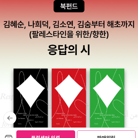
어준다. <스코틀랜드의 여왕 메리>도 유일한 참고서적이 될만하다.
그 외 웨일스나 북아일랜드에 대해서는 번역서로 참고할만한 책이 없
는 것 같다. 아무래도 다른나라의 지역사이기 때문일까.. <브라질편
> 브라질 역시 축구와 카니발의 나라, 룰라 대통령
으로만 알려져있지 그 실상과 문화는 모르는것이 사실이다. 아마 201
6년 올림픽이 열리기전에 많은 여행서와 브라질 관련서가 나올 것으
로 예상되지만 일단 지금 나온것중에 가장 볼 만한 책은 이정도다. 특
히 그린비와 까치에서 나온 브라질 개설서들은 다소 학술적이긴 하지
만 브라질을 이해하는데 큰 도움이 되며 나머지 책들은 가볍게 읽어
도 좋을 내용들로 채워져있다.
뒤로가
기
보관함담기