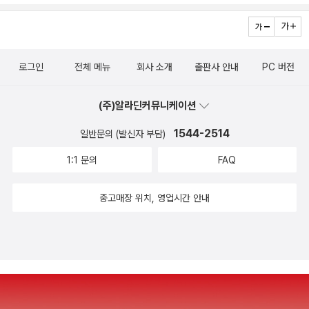
이해한 건 주변에서 볼 수 있는 사람들이 런더너라는 것이었다.”(23
국사에 관한한 박지향 교수가 단연 출판계에선 많이 알려진 저자다.
p) 저자 크레이그 테일러는 5년간 런던 전역을 돌며 200명의 ‘런더
그의 저서 <클래식 영국사> <영국적인, 너무나 영국적인>은 영국사
너’를 만나 인터뷰한 결과, 그렇게 말할 수 있었다. 이 책은 바로 그 말
를 통론과 각론으로 훑기에 좋은 지침서다. 또 한울에서 펴낸 <옥스
을 내놓는 데 이르기까지 저자가 인터뷰한 기록이다. 3장에 걸쳐 18
로그인
전체 메뉴
회사 소개
출판사 안내
PC 버전
퍼드 영국사>도 함께보면 좋을 자료고 니얼 퍼거슨의 <제국>또한 영
개의 테마에 85명의 인터뷰이들이 등장한다. 그들 중에는 이란, 우간
국의 제국적 팽창에 대해 잘 알 수 있는 책이다. 한국저자가 지은 <영
다에서 온 사람들도 있고, 다채로운 일을 하는 각양각색의 사람들이
(주)알라딘커뮤니케이션
국 바꾸지 않아도 행복한 나라>와 <런던 숨어있는 보석을 찾아서>
등장한다. 그들 모두가 ‘런더너’이다. 그들 얘기를 들어보고 싶지 않은
는 이미 베스트셀러 반열에 오른 잘 알려진 책들이다.
1544-2514
일반문의 (발신자 부담)
가?
런던에 관한 여행서중 괜찮은 것을 몇권 골라봤다. 그냥 사
1:1 문의
FAQ
진에 쓰잘때기 없는 글 써놓은건 뺐다. 맘에 드는것만 추렸다. 영국은
알다시피 잉글랜드, 스코틀랜드, 북아일랜드, 웨일스로 이루어져있고
중고매장 위치, 영업시간 안내
해외에 여러개의 연방을 거느린 연방국가다. 따라서 그들의 역사 또
한 영국의 역사에 포함이 될 수 있으므로 각 지역을 참고할만한 도서
를 뽑아봤다. <스코틀랜드> 아쉽게도 스코틀랜드에
대한 역사적 개괄서는 나와있지 않다. 충북대에서 나온 <스코틀랜드
분리 독립운동의 역사적 기원>이 유일하며 월터스캇 경이 집필한 <
스코틀랜드 역사이야기>시리즈가 스코틀랜드를 볼 수 있는 창이 되