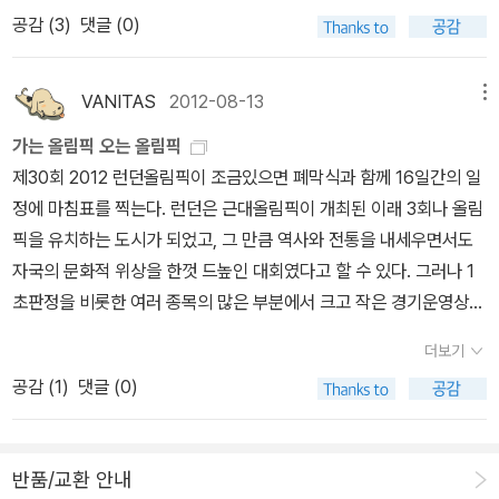
꽤 긴 ‘들어가는 말’을 읽고 나면 이 책이 독자를 낚기 위한 의도에서
책을 읽어보는 건 어떨까. 나라가 결코한 지도자의나라가 아니라는
다. 두 책 모두 부커상 수상작이다. 한 작가가 두번이나 맨부커상을 수
도 변하지 않을 런더너의 특성일 것이다. 왜냐하면 영국인은 예나 지
공감 (
3
)
댓글 (0)
‘런더너’라고 제목을 달지는 않았다는 것을 알게 될 것이다.베이징의
걸, 도시가 결코 하루 아침에 만들어진 게 아니라는 걸 절실히 느낄 수
상한 것은 전례없는 일이라고 한다.주인공은 헨리도 앤도 아니고 토
금이나 '타인과 함께 있는 것이 서툰' 사람들이기 때문이다. 영국인은
10분의 1 크기에 약 300개 언어를 사용하는 750만명이 살고 있는
있을테니 말이다. 그리고 자연스럽게 그 안에서 살았던 사람에 대해
마스 크롬웰이다. 이 책들은 베스트셀러이기도 한데, 소생의 입장에
본질적으로 비사교적이며, 다른 사람과 함께 있기보다는 혼자 있기를
런던. ‘들어가는 말’만 놓고 보면 저자에게 런던은 그다지 우호적이지
관심을 가지고 이해할 수 있는 여유를 가질 수 있지 않을까. 도시에 대
VANITAS
2012-08-13
메뉴
서는 <울프 홀>은 그렇게 재미있지는 않았다. 어쨋든 <앤불린의 몰
더 즐긴다. 마지막으로 하나 더 옛날 옛적 '엘리자베스 여왕이 젊었던
도 매력적이지도 않았던 것 같다. 심지어 “나는 도시가 자체적으로 날
한 책을읽고 사람에 대한 관심과 이해의폭이 넓어진 기분이다.
락>도 런던 가기 전에 읽어보면 좋을 것이다.그 기구한 팔자의 면면
시절'의 더블 데커(이층버스)에는 운전사와 차장이 타고 있었다. 런던
가는 올림픽 오는 올림픽
밀쳐내고 있다고 느꼈다.”(14p)고 말할 정도이다. 언어소통
들이 내셔널 갤러리 뒤편 국립 초상화 미술관에 다 있다고 한다.맨틀
사투리를 쓰는 차장들이 손님의 표를 받아서 목에 걸고 있는 통에 넣
제30회 2012 런던올림픽이 조금있으면 폐막식과 함께 16일간의 일
이 자유로운 캐나다인이 그렇게 느꼈을 정도이니 의사소통이 불편하
의 크롬웰 이야기는 3부작이라고 하는데 3부에 해당하는 책은 아직
어 찌르륵~하고 구멍을 뚫어주곤 했다. 그러니까 90년대에 런던을
정에 마침표를 찍는다. 런던은 근대올림픽이 개최된 이래 3회나 올림
고 문화 차이가 큰 동양인에게 런던은 어떻게 다가오겠는가. 그러나
국내에 번역되지 않은 모양이다.
다녀왔던 나는 말 그대로 '옛날 옛적'에 여행을 한 셈이다. 그러니 런
픽을 유치하는 도시가 되었고, 그 만큼 역사와 전통을 내세우면서도
이 책은 그와는 조금 다르게 접근한다. 조금만 더 들여다보면 저자가
던을 다시 가게 된다면 이런 책을 부지런히 읽어야 되는데, 엉? 이 책
자국의 문화적 위상을 한껏 드높인 대회였다고 할 수 있다. 그러나 1
왜 제목을 ‘런더너’라고 지었는지 이해가 간다. 저자는 “나는 한 번도
이 나온지 10년이 되어가네. 뭘 읽어야지? * 곰브리치의 <서양미술
초판정을 비롯한 여러 종목의 많은 부분에서 크고 작은 경기운영상의
누가 런더너이고, 누가 런더너가 아닌지 구분한 적이 없다.”(22p)고
사>는 런던 내셔널 갤러리의 소장 작품을 중심으로 쓰여졌다고 한다.
미숙한점이 많이 보여서 신사의 나라라는 이미지를 깎아먹는 계기가
했다. 이는 진정한 런더너라면 “런던 토박이이고, 마리르보 교회 종소
더보기
그가 영국으로 망명해 런던 대학교 교수를 지내면서 썼다고.
되었다. 어찌됐든 이제 2012 런던올림픽은 지고 2016 리우 올림픽
리가 들리는 곳에서 태어난 존재여야만 한다.”라고 말할 수 있겠다 싶
공감 (
1
)
댓글 (0)
을 향해 선수들은 다시금 마음을 다잡을 것이다. 이 포스팅에서는 영
겠지만, 그렇지 않다. 많은 사람들에게서 런더너에 대한 규정 대신 진
국와 브라질에 관해 볼만한 도서들을 추려본다. 내가 다 본것은 아니
정한 런더너를 만나려면 어찌 해야 한다는 대답을 들을 뿐이었다.저
지만 실물 자료도 꽤 참고를 했으니 자료를 정리하는 나와 필요한 사
자는 이렇게 말한다. “런더너를 정의하는 말들 중에서 내가 유일하게
반품/교환 안내
람에게 유용한 포스팅이 되길 바란다. <영국편> 영