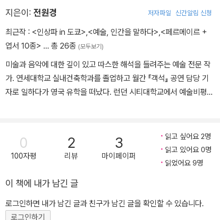
지은이:
전원경
저자파일
신간알림 신청
최근작 :
<인상파 in 도쿄>
,
<예술, 인간을 말하다>
,
<페르메이르 +
엽서 10종>
… 총 26종
(모두보기)
미술과 음악에 대한 깊이 있고 따스한 해석을 들려주는 예술 전문 작
가. 연세대학교 실내건축학과를 졸업하고 월간 『객석』 공연 담당 기
자로 일하다가 영국 유학을 떠났다. 런던 시티대학교에서 예술비평으
로 석사를, 글라스고대학교에서 문화콘텐츠 산업 연구로 박사학위를
받았다. 동아일보 출판국 기자, 예술의전당 아카데미와 국립중앙박물
관 강사를 거쳐 현재 세종사이버대학교 교양학부 교수로 재직하며 교
읽고 싶어요 2명
0
2
3
보문고, 유튜브 「삼프로TV」 등에서 대중을 위한 예술 강의를 이어가
읽고 있어요 0명
100자평
리뷰
마이페이퍼
고 있다. 『영국, 바꾸지 않아도 행복한 나라』(문화관광부 우수도서 선
읽었어요 9명
정)를 비롯해 『런던 미술관 산책』, 『클림트』, 예술 3부작인 『예술, 역
이 책에 내가 남긴 글
사를 만들다』, 『예술, 도시를 만나다』, 『예술, 인간을 말하다』 등 열한
권의 예술 관련 저서를 통해 예술과 인간, 역사, 세계 사이를 연결하는
로그인하면 내가 남긴 글과 친구가 남긴 글을 확인할 수 있습니다.
작업을 꾸준히 해왔다. 10년 이상 유럽과 미국으로 예술 투어를 다니
로그인하기