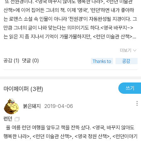
또 전원경이다. <영국 바꾸지 않아도 행복한 나라>, <런던 미술관
드를 지칭한다. 그리고 새삼 알게 된 사실도 있다. 그런데 왜 미국식
산책>에 이어 집어든 그녀의 책. 이제 '영국', '런던'하면 내가 좋아하
영어에 익숙한 사람이 런던에서 말이 안 통해 고생했다는 식의 이야
는 로맨스 소설 속 인물이 아니라 '전원경'이 자동완성될 지경이다. 그
기가 나오는 것일까? 이것은 미국 영어와 영국 영어의 차이가 아니라
만큼 그녀의 글이 나와 맞는다는 의미이기도 하다.<영국 바꾸지~>
중간 계급의 영어와 노동자 계급의 영어 발음이 다르기 때문에 생기
는 읽은 지 좀 지나서 기억이 가물가물하지만, <런던 미술관 산책>은
는 문제다.(중략)영국에 꽤 여러 차례 드나들고 나서야 나는 왜 내가
작가 특유의 담담하고 담백한 글이 좋았던 기억이 난다. 거창하게 꾸
어떤 영국인의 말은 잘 알아듣고, 또 다른 영국인의 말은 도저히 못 알
더보기
미지 않아도 사람의 마음을 움직이는 글이랄까. <런던 숨어 있는 보
아듣는지 그 진정한 이유를 알아차렸다. 지방 사투리? 그게 문제가
공감 (
1
)
댓글 (0)
석을 찾아서>은 런던에 대한 작가의 애정을 확인할 수 있을 뿐 아니
아니었다. 놀랍게도 영국인들의 영어는 그가 속한 계급에 따라 다르
라 포장지에 쌓여 겉모습만 보았던 런던을 한꺼풀 벗겨 볼 수 있는 기
다. 영국에는 지방 사투리 못지않은 '계급 사투리'가 존재하는 것이다.
회를 제공한 책이라 할 수 있다.런던과 남다른 인연으로 엮여 여행을
<영국인 관찰하기>라는 책에서 인용한 글도 인상적이다. 영국인은
쓰기
마이페이퍼 (3편)
위해, 공부를 위해 수차례 방문하고 밤을 지새웠던작가는 '이중적인
상류층일수록 모음을 생략하고 자음을 정확하게 발음하며, 반대로 계
매력을 지닌 런던에 대한 관찰과 분석(14p)'을 책에 풀어놓았다. 20
급이 낮아질수록 t 나 h 같은 자음을 생략하고 모음을 강하게 발음하
붉은돼지
2019-04-06
메뉴
08년에 발행한 책이라약간의 시간차가 존재하지만'런던'이라는 도시
는 경향이 있다고 한다. 또 노동자 계급은 'th' 발음을 'f' 에 가깝게 발
의 속내를알고 싶다면 꼭 읽어보아야 할 책이 아닌가 싶다.런던의 각
런던
음하거나 'i' 를 'a' 로 발음하기도 한다. 뭐 굳이 영국의 상류층이 어떻
지역 이야기, 건물에 숨겨진 사연, 런더너의 생각과 런던을 만든 런더
올 여름 런던 여행을 앞두고 책을 잔뜩 샀다. <영국, 바꾸지 않아도
게 발음하는지 알아야 하나 싶지만 그래도 재밌으니 계속 베끼면 이
너에 대한 다양한 이야기가 숨겨진 보석처럼 담겨있다. 특히 대영제
행복한 나라>, <런던 미술관 산책>, <영국 정원 산책>, <런던이야기
칼럼을 보면, 영국 상류층은 미국인들이 상대의 말을 못 알아들었을