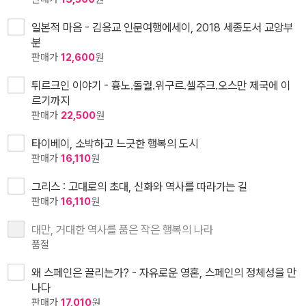
일본적 마음 - 김응교 인문여행에세이, 2018 세종도서 교앙부
분
판매가
12,600
원
튀르크인 이야기 - 흉노.돌궐.위구르.셀주크.오스만 제국에 이
르기까지
판매가
22,500
원
타이베이, 소박하고 느긋한 행복의 도시
판매가
16,110
원
그리스 : 고대로의 초대, 신화와 역사를 따라가는 길
판매가
16,110
원
대만, 거대한 역사를 품은 작은 행복의 나라
품절
왜 스페인은 끌리는가? - 자유로운 영혼, 스페인의 정체성을 만
나다
판매가
17,010
원