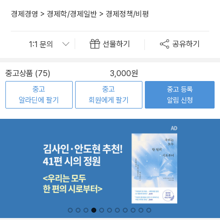
경제경영
>
경제학/경제일반
>
경제정책/비평
선물하기
공유하기
중고상품 (75)
3,000원
중고
중고
중고 등록
알라딘에 팔기
회원에게 팔기
알림 신청