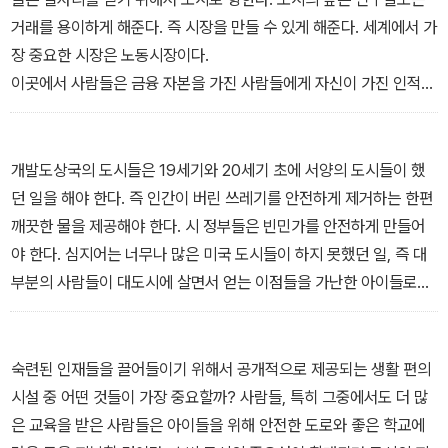
포드는 엄청난 규모가 자동차를 더 저렴하게 만들 수 있게 해주었지
거래를 용이하게 해준다. 즉 시장을 만들 수 있게 해준다. 세계에서 가
만, 자족적 기능을 하는 초대형 공장들이 경쟁과 연결이라는 도시의
장 중요한 시장은 노동시장이다.
미덕들에 적대적이라는 것도 깨달았다. 포드는 제대로 교육 받지 못
이곳에서 사람들은 금융 자본을 가진 사람들에게 자신이 가진 인적
한 미국인들의 재능을 활용할 수 있는 조립 라인을 만드는 방법을 알
자본을 빌려준다. 그러나 도시가 단순히 노동자와 자본가에게 상호
아냈지만 디트로이트를 덜 숙련된 도시로 만듦으로써 장기적으로는
교류의 장만 마련해 주는 것은 아니다. 도시는 종종 수천 종에 달하는
경제에 피해를 주었다.
광범위한 일자리를 제공한다. 대도시는 고용주들로 짜여 있는 분산
개발도상국의 도시들은 19세기와 20세기 초에 서양의 도시들이 했
포트폴리오인 셈이다.
던 일을 해야 한다. 즉 인간이 버린 쓰레기를 안전하게 제거하는 한편
도시에는 한 고용주가 파산할 경우 그를 대체할 또다른 고용주(2명일
깨끗한 물을 제공해야 한다. 시 정부들은 빈민가를 안전하게 만들어
수도 있고, 10명일 수도 있다)가 존재한다. 이런 고용주들의 혼재가
야 한다. 심지어는 너무나 많은 미국 도시들이 하지 못했던 일, 즉 대
심각한 경기 둔화로 인한 글로벌 경제의 붕괴에 대비한 보험 노릇을
부분의 사람들이 대도시에 살면서 얻는 이점들을 가난한 아이들로부
해주지는 못하지만 시장의 일상적인 변동성을 완화하는 역할을 하는
터 빼앗아갈 수 있는 고립 문제들을 없애야 한다. 지난 2세기 동안 도
것은 틀림없다.
시에 발생한 질병, 부패, 범죄, 고립과 맞선 서양의 싸움은 오늘날 개
발도상국들에게 많은 교훈을 주겠지만 불행하게도 그 교훈들 중 하나
숙련된 인재들을 끌어들이기 위해서 공개적으로 제공되는 생활 편의
는 이런 싸움이 결코 쉽지만은 않다는 것이다.
시설 중 어떤 것들이 가장 중요할까? 사람들, 특히 그중에서도 더 많
은 교육을 받은 사람들은 아이들을 위해 안전한 도로와 좋은 학교에