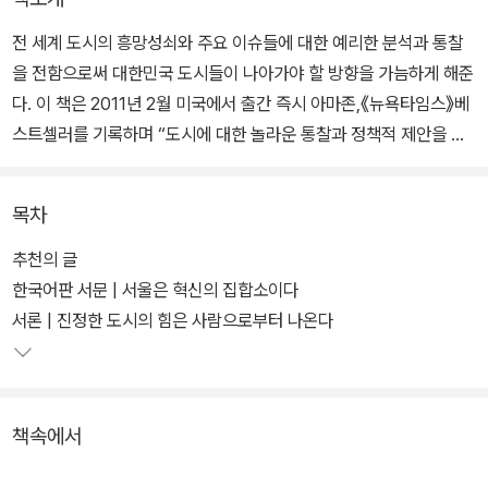
전 세계 도시의 흥망성쇠와 주요 이슈들에 대한 예리한 분석과 통찰
을 전함으로써 대한민국 도시들이 나아가야 할 방향을 가늠하게 해준
다. 이 책은 2011년 2월 미국에서 출간 즉시 아마존,《뉴욕타임스》베
스트셀러를 기록하며 “도시에 대한 놀라운 통찰과 정책적 제안을 내
놓은 책”(《뉴욕타임스》) “경제학과 역사를 매끈하게 연결하며 도시
가 ‘우리 인류의 가장 위대한 발명품’인 이유가 무엇인지를 설명한 걸
목차
작”(스티븐 D. 레빗,『괴짜경제학』저자)이라는 찬사를 받았다.
추천의 글
저자인 에드워드 글레이저 교수는 현재 미국에서 가장 논쟁적이고 뛰
한국어판 서문 | 서울은 혁신의 집합소이다
어난 젊은 학자로 주목받고 있으며, 학계는 물론 전 세계 도시정책, 경
서론 | 진정한 도시의 힘은 사람으로부터 나온다
제정책자들에게도 주요 오피니언 리더로 부상하고 있다. 도시는 과연
여전히 더럽고, 가난하고, 범죄의 소굴이며, 반(反)환경적인 곳일까?
“인류 최고의 발명품은 도시”라고 강력히 주장하는 저자는 경제와 사
책속에서
회, 역사와 정책, 문화를 아우르는 방대한 연구와 도발적인 글쓰기를
통해 해묵은 편견을 깨고 도시의 가치와 미래를 재조명한다.