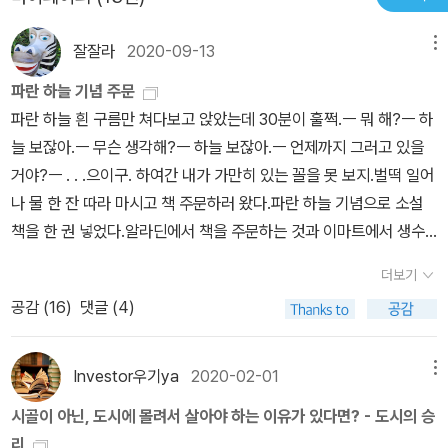
뉴욕은 부활했는가? 바로 기업가 정신이 폭발하여 월스트리트로 대
잘잘라
2020-09-13
메뉴
표되는 금융 분야에서 혁신이 이루어졌기 때문이다. 결국 도시의 운
명을 좌우하는 것은 사람이다. 이 책을 읽으면서 느낀 것은 도시에서
파란 하늘 기념 주문
제일 중요한 요소가 인적자본이고, 이러한 인적자본이 잘 형성되도록
파란 하늘 흰 구름만 쳐다보고 앉았는데 30분이 훌쩍.ㅡ 뭐 해?ㅡ 하
환경을 잘 조성하는 것이 성공하는 도시의 비결이라는 점이다. 그렇
늘 보잖아.ㅡ 무슨 생각해?ㅡ 하늘 보잖아.ㅡ 언제까지 그러고 있을
기 때문에 교육에 잘 투자하고 안전한 치안을 조성하는 것은 기본이
거야?ㅡ . . .으이구. 하여간 내가 가만히 있는 꼴을 못 보지.벌떡 일어
다. 또한 도시의 성공을 위해서는 “넓게”가 아니라 “높게”가 중요하
나 물 한 잔 따라 마시고 책 주문하러 왔다.파란 하늘 기념으로 소설
다. 많은 도시들이 미관과 역사적 보존 등의 이유를 들어 고도 제한을
책을 한 권 넣었다.알라딘에서 책을 주문하는 것과 이마트에서 생수
두고, 주택의 공급을 틀어 막고 있다. 이 때문에 과거 가난한 아티스트
나 라면, 종가집 김치를 주문하는 마음(또는 기분)이 다르지 않다. 금
더보기
들을 품었던 파리는 지금은 부자들만 살 수 있는 부티크 도시가 되었
액도 역시나, 비슷하거나 어떤 날은 책 주문 결제금액이 더 높을 때도
다. 인도의 뭄바이 또한 거대한 인구에도 불구하고 엄격한 고도 제한
공감 (
16
)
댓글 (4)
있다. 엄마가 알면 기겁을 할 일이지. 음... 추석이 다가와서 그런가 별
을 두어 엄청난 밀도와 교통 혼잡을 자랑한다. 이러한 고도 제한을 통
게 다 맘에 걸리네. 1.『검은 미래의 달까지 얼마나 걸릴까?』 N. K. 제
한 공급 제한은 도시의 미관은 지킬 지 몰라도, 도시의 활력을 떨어뜨
미신 지음, 이나경 옮김, 황금가지 2020년 7월2.『도시의 승리』 에드
Investor우기ya
2020-02-01
메뉴
리고 부동산의 가격 폭등을 유발한다. 저자는 캘리포니아와 휴스턴을
워드 글레이저 지음, 이진원 옮김 해냄 2011년 6월3.『감정의 발견』
시골이 아닌, 도시에 몰려서 살아야 하는 이유가 있다면? - 도시의 승
비교하는 데, 캘리포니아는 엄격한 공급 제한 정책을 펼침으로써 부
마크 브래킷 지음 임지연 옮김 북라이프 2020년 8월
리
동산 가격이 폭등했지만, 휴스턴은 공급을 충분히 하여 집값이 안정