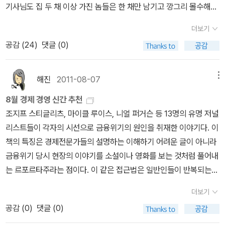
기사님도 집 두 채 이상 가진 놈들은 한 채만 남기고 깡그리 몰수해버
터 배운 교훈 중 하나는, 주택 수요가 거의 없는 쇠락한 도시에서 추진
실리콘밸리에서 산다. 도시화는 통념처럼 나쁜 것이 아니라 오히려
려야 한다고 역설하시고... 존경받는 또 어떤 분은 이를 넘어서 아예
된 건축 활동은 유익하지 않으며, 초고층 스카이라인이 쇠퇴하는 도
그 정반대이다. 도시는 많은 사람들을 안전하고 창조적인 환경에서
더보기
땅이나 주택을 모조리 몰수해다가 국유제로 바꿔버려야 한다고도 하
시들을 되살려낼 수 있다는 생각은 잘못되었다는 사실이다. 스프롤
살 수 있게 해준다. 집적효과를 통해 사람들의 생산성을 높이고, 비용
공감 (
24
)
댓글 (0)
셨다... 옆에서 듣다가 조심스레 그럼 권력에 가까운 순으로 좋은 집,
현상에 대해 설명한 7장이 주는 교훈 중 하나는 휴스턴은 충분한 수
을 많은 사람들이 나누어 부담함으로써 문화가 융성하게 된다. 이 책
좋은 땅 나눠먹지 않겠냐, 토지가 국가재산인 중국도 집값이 하늘 높
요가 있는 장소에서 건축 제한을 풀어서 경제적으로 합당한 주택을
을 읽고 미루어 판단해볼 때 성공적인 도시를 만들기 위해서는 역시
은 줄 모르고 비싸지고 있다던데 하고 말씀드려 보았으나, 정권만 민
해진
2011-08-07
메뉴
풍부하게 공급함으로써 많은 미국인들을 끌어모았다는 사실이다. 건
정치가 제일 중요하다. 시장이나 국회의원이 비전을 갖고 올바른 정
주세력이 잡고 있으면 공정하고 합리적으로 분배될 수 있다고 믿고
물은 선벨트 지역에서뿐만 아니라, 다른 충분한 흥밋거리를 갖춘 오
책을 펼쳐야 한다. 고도제한 등을 풀고 공급을 확대하여 부동산 가격
8월 경제 경영 신간 추천
계신 듯했다...그러나 적어도 정책을 세우는 입장이라면 모두 투기꾼
래된 도시들에서도 공간을 확장시키고 열정적인 사람들을 끌어들일
을 안정화하고, 기업과 사람들을 유인하는 인센티브를 제공하며, 교
조지프 스티글리츠, 마이클 루이스, 니얼 퍼거슨 등 13명의 유명 저널
들 탓이라고 즉자적으로 단정짓기 전에, 과연 그것 때문만인지, 왜 사
수 있게해준다.4. 18세기 프랑스 계몽 사상가인 장 자크 루소는 ˝도
육과 치안에 투자하여 인적자본 형성에 유리한 환경을 조성하는 등
리스트들이 각자의 시선으로 금융위기의 원인을 취재한 이야기다. 이
람들이 꾸역꾸역 모이는지 원인과 욕망을 냉철하게 분석하고, 그것으
시는 인간종이 모여 사는 깊은 구렁이다˝ 라는 유명한말을 남겼지만,
말이다. 모든 도시개발부서 공무원들과 정치인들이 필독서로 읽었으
책의 특징은 경제전문가들의 설명하는 이해하기 어려운 글이 아니라
로 우리가 얻는 것은 무엇이고, 잃는 것은 무엇이며, 그렇다면 어떻게
그는 도시를 완전히 잘 이해했다. 도시는 인류를 가장 밝게 빛나게 만
면 하는 책이다.
금융위기 당시 현장의 이야기를 소설이나 영화를 보는 것처럼 풀어내
인구가 효과적으로 배치될 수 있도록 유인할 것인지를 섬세하게 고민
들어주는 협력 작업을 가능하게 해준다. 인간은 다른 인간으로부터
는 르포르타주라는 점이다. 이 같은 접근법은 일반인들이 반복되는
하여야 하지 않을까...관심은 높아지고 있는데 아직 깨달음은 그리 높
그토록 많은 것을 배우기 때문에 우리는 더 많은 사람들과 함께 있을
경제위기를 쉽게 이해하는데 도움을 준다버진그룹을 비롯한 수천만
아지지 않은 것 같다.Cities that are unable easily to expand th
더보기
때 더 많이 배운다. 도시의 혼잡성은 다른 사람들의 성공과 실패를 관
달러짜리 비즈니스 모델을 만든 플레이어들의 이야기. 자신이 원하는
eir boundaries are poorer, more segregated, have higher co
공감 (
0
)
댓글 (0)
찰함으로써 얻는 새로운 정보의 지속적 흐름을 창조한다. 19세기 파
삶을 누리며 그 속에서 세상이 꼭 필요로 하는 가치를 발견하고 제공
ncentrations of poverty, lower growth, worse municipal bo
리에서 모네와 세잔이 서로를 찾아냈고 20세기 시카고에서 벨루시와