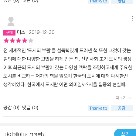
삶이 사실 도시의 삶보다 더욱 많은 에너지를 소모할 수 밖에 없다는
너지면서 쇠퇴했다. 미국의 자동차 도시들은 위대한 기업가 포드에
통념에 대한 반박이 이채롭다. 그러나 우리나라에서도 성립 가능한
의해서 번성했다. 그런데 역설적으로 이 도시들은 이러한 포드의 위
메뉴
이야기인지는 확인해봐야 할 내용인것 같다.물론 도시는 위대하다.
대함 때문에 쇠퇴했다. 포드는 자동화 도입 및 부품회사 통합을 통해
도시가 위대해서 인간이 승리하는 것이 아니라 그 안의 깨어있는 인
미소
2019-12-30
대량 생산의 시대를 열고 도시를 전성기로 이끌었다. 그런데 후에 역
간들이 위대하기에 도시가 위대해 지는 것 같다. 누구말처럼 사람만
설적으로 이것이 도시를 자동차 산업이라는 단일 산업에 의존하게 만
이 희망이다.
전 세계적인 '도시의 부활'을 설득력있게 드러낸 책,또한 그것이 갖는
들고, 노동자들을 저숙련 상태로 머물게 하여 쇠퇴의 길로 이끄는 요
함의에 대한 다양한 고민을 하게 만든 책. 산업사회 초기 도시의 생성
인이 되었다. 저자 글레이저는 19세기 디트로이트가 보여준 전통적
이후 최근의 도시의 부활이 갖는 다양한 맥락을 조명하고세계 주요한
도시의 미덕이 있어야 도시의 재건이 가능하다고 말한다. 바로 교육
도시를 비교하는 저자의 책을 읽으며 한국의 도시에 대해 다시한번
받은 노동자, 소규모 기업인들, 상이한 기업 간 창조적 상호작용 등을
생각하였다. 한국에서 도시란 어떤 의미일까?서울 집중의 현실에서
말한다. 디트로이트는 이러한 전통적 미덕을 버리고 포드의 유산을
다른 도시들, 과거 위성도시라 불리웠던 곳들이 이제 갖는 자기정체
바탕으로 번성했지만, 동시에 그 포드의 유산 때문에 쇠퇴했다. 우리
더보기
성, 사람의 삶에서 갖는 의미는 무엇일까? 끊임없는 질문을 시작하게
나라에서도 디트로이트와 같은 케이스의 도시들을 볼 수 있다. 가령,
공감 (
0
)
댓글 (0)
만든 책이다.
군산이나 통영 같은 도시들 말이다. 군산의 경우 현대중공업과 GM
이 철수한 직후 지역 경제가 마비되다시피 됐고, 통영 또한 조선 업계
불황이 오자 극심한 불황에 시달리고 있다. 상대적으로 덜하지만 울
쓰기
마이페이퍼 (13편)
산의 경우도 마찬가지이다. 그렇다면 디트로이트와 다르게 어떻게