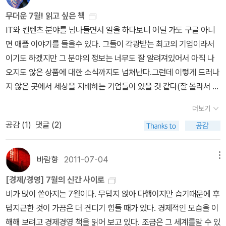
찾는다. 도시는 똑똑한 거주민들을 서로 연결시켜줌으로써 생산성과
이)/중앙books 파격적인 제목이지만, ‘바람’이 아니라, ‘예측 가능한
런 도시의 이면도 살펴보는 게 좋겠다. 정진열/김형재의 <이면의 도
가 숲이 우거진 생활 공간보다 환경에 적합하다는 것이다. 숲 속 생활
무더운 7월! 읽고 싶은 책
혁신의 속도를 높여준다는 것이다. 인간의 협력이 문명의 발전을 가
다양한 시나리오’다. 한 번도 상상해보지 않았지만, 미국경제가 바탕
시>(자음과모음, 2011)과 이경훈의 <서울은 도시가 아니다>(푸른
이 자연 사랑을 보여주는 좋은 방법이 되지도 모르지만 콘크리트 정
IT와 컨텐츠 분야를 넘나들면서 일을 하다보니 어딜 가도 구글 아니
져온 가장 중요한 요인이라면 그것은 도시의 존재 이유이기도 하다.
인 한국인들은 누구나 한번쯤 미뤄 예상해 봐야할 일이다. 미국 경제
숲, 2011) 같은 책. 만약 '도시가 아니라면' 도시예찬론에서도 비껴나
글 속에 사는 것이 사실은 훨씬 더 친환경적이다. 우리 인간들은 파괴
면 애플 이야기를 들을수 있다. 그들이 각광받는 최고의 기업이라서
도시는 그러한 협력을 가능하게 하고 또 적극적으로 요구하는 공간이
의 흥망을 판가름할 잘못된 경제 정책, 문화, 소비는 다만 미국만의 일
는 것인가.6. 과학장경애 실장이 고른 과학책은 조홍섭의 <한반도 자
적 성향을 띤다. 소로처럼 우리가 일부러 그렇게하지 않을 때라도 그
이기도 하겠지만 그 분야의 정보는 너무도 잘 알려져있어서 아직 나
기 때문이다.<도시의 승리>에서 도시 일반론을 학습한 다음이라면
은 아닐 것이다. 최빈국 태생 순수 아프리카인의 서구경제학 몰락과
연사 기행>(한겨레출판, 2011)이다. 저자는 한겨레신문의 환경전문
렇다. 우리는 숲과 기름을 태우기 때문에 결과적으로 주변 환경에 해
오지도 않은 상품에 대한 소식까지도 넘쳐난다.그런데 이렇게 드러나
도시사학회에서 펴낸 <도시는 역사다>(서해문집, 2011)를 통해서
신흥경제국의 부상에 대한 통찰력이 궁금하다.도시의 승리/에드워드
기자로 <생명과 환경의 수수께끼>(고즈윈, 2005), <프랑켄슈타인
를 입힌다. 자연을 사랑한다면 자연으로부터 떨어져살아야 한다. 19
지 않은 곳에서 세상을 지배하는 기업들이 있을 것 같다(잘 몰라서 추
좀더 구체적인 도시들의 역사에도 관심을 가져볼 수 있겠다. 세계 주
글레이저/이진원(옮긴이)/해냄 내게 도시는 반환경적이며, 빈곤격차
인가 멋진 신세계인가>(한겨레출판, 1999) 등의 저작을 내놓은 경
70년대에 제인 제이콥스는 우리가 고층 건물에 함께 모여 살면서 도
정으로 쓴다). 식량기업들에 대한 이야기는 이상 기후로 인한 가격폭
요 도시들의 기원과 성장과정, 공간구조, 도시 문화와 도시 이미지 등
를 몸서리치게 깨닫게 하는 공간이다. 숲을 밀어내고 도시를 세운 인
력이 있다. 새로 나온 책은 '한반도를 누비며 발품을 팔고 과학자들의
더보기
보로 출퇴근하면 환경에 가하는 피해를 최소화할 수 있다고 주장했
등이 있을때만 살짝 언급되지만 그 중요성은 미루어 짐작이 된다.새
을 소개하는 글모음인데, 서울을 포함해, 도쿄, 오사카, 베이징, 상하
간. 이제 도시화는 개인이 아니라 사막화와 환경 등 지구 존폐 위기의
연구 성과를 인터뷰하고 토론한 결과가 글과 함께 사진, 일러스트와
공감 (
1
)
댓글 (2)
다.데이비드 오언은 이 주장에 대해 그의 저서 『그린 메트로폴리스(G
로운 사실을 알게 될 것 같은 기대감에 이렇게 이 책을 고른다. 수십년
이 같은 동아시아 도시와 런던, 파리, 베를린, 상트페테르부르크, 그리
원인이 되기까지 한다. 저자는 어떤 이유로 ‘도시’가 인류의 가장 대한
잘 어우러져 우리 땅을 이해하는데 좋은 출발점이 될 것 같다'는 평이
reenMetropolis)』를 통해서 설득력 있게 옹호했다. 우리가 녹지에
째 도시에서만 살고 있는 나로서는 제목을 보고 바로 보관함에 담아
고 시카고 같은 서구 도시가 주요 도시의 목록이다. 이 도시들은 단순
발명품이라고 호기있게 말하는 걸까. 경제뿐만 아니라 환경의 불평등
다.
7.예술이주은교수가 추천한 책은 유재현의 <시네마 온더로드: 영
둘러싸여살자고 주장할 때 그것은 환경에 주는 피해를 극대화하게 된
버렸다. 물론 도시란 것이 역사적으로 보면 아주 짧은 시간을 인간과
히 도시에 그치지 것이 아니라 ‘역사와 문화의 복합텍스트’로서 의미
바람향
2011-07-04
메뉴
을 이루고 있는 회색도시에 친환경, 문화적, 경제적으로 살기 좋은 도
화로 보는 아시아의 역사>(그린비, 2011)다. 이미 '온더로드' 시리즈
다. 저밀도지역은 결국 더 많은 이동을 요구하고, 그러려면 더 많은 에
함께 했을 뿐이겠지만 앞으로는 계속 인간과 함께 할 것이기 때문에
를 갖는다. “역사의 기억이 켜켜이 쌓여진 문화적 겹지층”이란 의미
시 구현이 가능한 것일까? 전 세계 도시의 흥망성쇠에 대한 연구가
를 통해 아시아 각국의 현실/현장에 대한 르포를 제시해온 저자가 이
[경제/경영] 7월의 신간 사이로
너지가 필요하다. 널찍한 생활 공간은 분명 나름대로 이점을 갖고 있
어떤 내용일지 기대가 크다. 최근 들어서 참으로 많은 물건을 지르
에서 그렇다. ‘서울의 시공간에 대한 인문학적 탐사’를 표방한 전우용
도시의 새로운 가치와 미래를 보는 희망이길.
번엔 스크린 속 재현과 스크린 너머의 현실을대질시키고 있다. '<시
비가 많이 쏟아지는 7월이다. 무덥지 않아 다행이지만 습기때문에 후
으나 교외 주택들은 훨씬 더 많은 에너지를 소비한다.11. 그러나 지식
는데 가만히 생각해보면 기발하고 창의적인 물건들앞에서는 맥을 못
의 <서울은 깊다>(돌베개, 2008)의 표제를 빌려 말하자면 ‘도시는
네마 온더로드>는 영화를 비판할 목적이라기보다는 영화로부터 역사
덥지근한 것이 가끔은 더 견디기 힘들 때가 있다. 경제적인 모습을 이
이 교실에서만 습득되는것은 아니다. 학습에서 중요한 많은 부분은
추고 질러버리게 되는 것 같다.아마도 그 물건들을 사용하면서 그 창
깊다’.도시는 깊고 넓으며 또한 살아있다. 12명의 기자들이 전 세계 1
를 바라보는 길을 모색하려는 책이다. 관객이 영화의 장면들을 무작
해해 보려고 경제경영 책을 읽어 보고 있다. 조금은 그 세계를알 수 있
학교를 졸업한 후 오랜 시간이 흐른 후에 얻게 된다. 우리는 일하면서