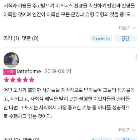
지식과 기술을 주고받으며 비즈니스 환경을 촉진하며 발전과 번영을
도시가 디트로이트이다. 전성기를 누리던 도시가 쇠퇴에 돌입하게 되
이룩할 것이며 인간이 이룩한 모든 문명과 유형 무형의 것들 중 '도
는 경우는 보통 기업들이 빠져나가면서 시작된다. 교통의 발달로 과
시'가 그 중 으뜸이라는 내용이다. 인류의 번영은 도시에 있고 진정한
거에 비해 운송비가 대폭 감소하면서 기업들은 더 이상 도시의 비싼
더보기
환경운동은 스프롤현상을 이겨낸 고밀도 도시화에서 찾아야 한다
물가와 인건비를 감당할 유인이 없어졌다. 그래서 기업들은 공장을
공감 (
1
)
댓글 (0)
는 자유주의자 관점에서 본 도시이야기다. 숲과 자연은 선이고 과밀
교외로 이전하기 시작했다. 뉴욕은 의류와 봉제산업이, 디트로이트는
로 협오스런 도시는 악이라는 도시와 자연의 선악 이분법이 판치던 1
자동차 산업이 도시를 빠져나갔다. 그러면서 도시의 활력이 떨어지기
9세기에서 벗어나 이젠 반대 논리로 외곽에 비해 도시가 선이라는 뒤
메뉴
시작했다. 사람들이 도시를 빠져나가기 시작하고, 실업과 범죄율은
엎기식 이분법 이야기로 옮겨오는 것 같다. 물리적인 건설보다는 인
증가했다. 앞서 언급한 선순환과 반대로 악순환이 시작됐다. 영화 조
latteforme
2019-09-21
간에 투자해야 한다는 도시행정과 공짜는 과용하기 마련이라는 경제
커와 배트맨 시리즈에 나오는 도시 고담시티를 아는가? 이 고담시티
정책에 대한 글쓴이의 논리는 수긍이 가는 내용이였다. 전지구적 시
는 1970년 대 뉴욕을 모티브로 했다. 70년대 뉴욕은 지금도 미국인
어떤 도시가 불행한 사람들을 지속적으로 받아들여 그들의 성공을돕
각에서 인도와 중국의 경제개발에 따라 에너지 소모가 증가하는 생활
들이 기억하는 유명한 암흑기 중에 하나이다. 전성기를 이루던 뉴욕
고, 지켜보고, 사회적 혜택을 받지 못한 불행한 이민자들을 끌어들
방식의 변화를 걱정하는 대목에서 현재로서 전지구의 에너지를 가장
은 주력 산업이던 의류 및 봉제 공장들이 빠져나가고 경제가 악화되
인 다면 그 도시는 사회에서 가장 중요한 기능 중 하나를 성공적으
많이 긁어모아 소진하는 미국의 씁쓸한 모습을 본다. 그런데 흥미로
기 시작했다. 경기 불황과 시 공무원들의 무능이 겹쳐 70년 대 뉴욕
로 수행하고 있는 것이다.
운 사실은 뉴욕 태생의 글쓴이도 도시를 떠나 아이들이 넘어져도 다
은 범죄율이 매우 높고 파산 직전까지 몰리는 도시였다. 경제학의 유
치지 않는 잔디밭을 찾아 도시 외곽의 스프롤한 지역의 단독주택에
더보기
명한 이론 중 하나인 “깨진 유리창 이론”이 뉴욕의 이 시기를 시작으
현재 거주한다는 사실이다. 아이러니 아니면 삶의 취향인가. 교외의
로 연구가 이루어졌다. 한편 디트로이트는 미국의 자동차 산업이 무
공감 (
0
)
댓글 (0)