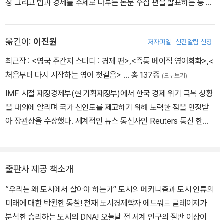
장 그리고 법과 경제를 주제로 다루는 논문 수십 편을 발표하는 등 지
난 30년 동안 도시와 도시의 진화에 대해 폭넓게 연구해왔다. 그가
오랜 세월 동안 쌓아온 연구를 압축한 《도시의 승리》는 도시에 대한
옮긴이:
이진원
저자파일
신간알림 신청
시각을 바꿔놓은 역작으로 꼽힌다. 전 세계 언론과 학자로부터 극찬
을 받았으며, 지금도 꾸준히 회자되고 있다. 〈뉴욕 타임스〉에서는 “번
최근작 :
<영국 주간지 스터디 : 경제 편>
,
<즉통 베이직 영어회화>
,
<
뜩이는 통찰은 물론 가치 높은 여러 정책 제안을 담고 있다”라고 평했
처음부터 다시 시작하는 영어 첫걸음>
… 총 137종
(모두보기)
다. 현재 재무부 산하기관인 전미경제연구국(National Bureau of
IMF 시절 재정경제부(현 기획재정부)에서 한국 경제 위기 극복 상황
Economic Research)에서 도시경제학워킹그룹(Urban Econom
을 대외에 알리며 국가 신인도를 제고하기 위해 노력한 점을 인정받
ics Working Group)을 이끌고 있으며, 국제성장센터(Internation
아 장관상을 수상했다. 세계적인 뉴스 통신사인 Reuters 통신 한국
al Growth Center) 내 도시 연구 프로그램의 공동 책임자다. 공공
지사 한글뉴스팀 기자로 거시 경제와 채권 시장을 취재하다 국제 뉴
정책 싱크탱크인 맨해튼연구소(Manhattan Institute)의 선임연구
스팀 팀장을 맡아 약 15년 동안 글로벌 금융ㅇ경제 뉴스를 우리말로
위원, 〈시티 저널(City Journal)〉의 편집자 겸 기고자이기도 하다. 프
기사화했다. 이후 홍콩 온라인 언론사인 ‘아시아 타임스’에서 주로 중
린스턴대학교에서 경제학 학사 학위를, 시카고대학교에서 경제학 박
출판사 제공 책소개
국 경제 흐름을 분석하다 국내 최대 자본 시장 전문 매체인 ‘더벨’의
사 학위를 받았다. 미국 예술과학아카데미(American Academy of
“우리는 왜 도시에서 살아야 하는가” 도시의 메커니즘과 도시 인류의
제휴사인 캐피탈 커넥트에서 총괄이사직을 겸하며 국내 자본 시장 소
Arts and Sciences)와 전국행정아카데미(National Academy o
미래에 대한 탁월한 통찰! 천재 도시경제학자 에드워드 글레이저가
식을 해외 투자자에게 전달했다. 현재는 외신 번역과 기사화 및 모니
f Public Administration)의 회원이다.
분석한 승리하는 도시의 DNA! 오늘날 전 세계 인구의 절반 이상이
터링 전문업체 ㈜에디터제이더블유 대표로 일하면서 ESG 전문 매