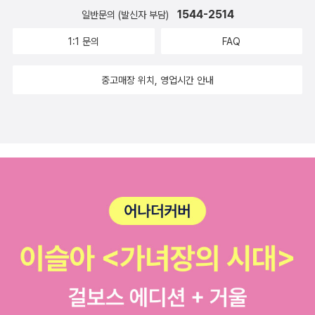
창조성이 풍부하며, 동시에 탈대량생산의 혁신적이고 유연한 도시경
전하고 있다'고.여행이라고 하니 역시제주도를 떠올리지 않을 수 없
지고 있는데도 우리는 여전히 모든것들을 가격과가치로 환원한다. 파
1544-2514
일반문의 (발신자 부담)
험 결과는 다른 많은 실험 결과들과 마찬가지로 직접 접촉이 다른 어
제 시스템을 갖춘 도시”를 일컫는다. 이러한 새로운 도시를 만들기 위
다. 제주 올레 여행 안내서들은 많이 나와 있기에 다른 쪽으로 고른다
텔은 그게 우리의 고정관념이고 편견이라는 것이다. 경제, 식량, 생태
떤 종류의 상호 교류에 비해서 더 많은 신뢰와 관용 및 협력으로 이어
1:1 문의
FAQ
해 필요한 것은 물론 중앙정부와 지자체의 인식 변화와 시민의 의식
면 김병훈의 <제주 자전거여행>(터치아트, 2010)도 있다(8월의 자
의 위기 속에서 파텔은 '도덕'과 '공유'의 이타심 및 공정성에 대한 욕
진다는 것을 보여준다.14. 어떤 힘이 가난한 사람들을 도시로 끌어오
변화다. 새로운 문명은 건강한 지역공동체에서 출발한다는 공동의 신
전거 여행은 좀 무리겠지만). 민속학자 주강현의 <제주기행>(웅진지
구를 가지는 경제 민주주의를 제안하고 있다. 이것이 모든 사람이 행
는 것일까? 무엇보다도 그들은 일자리를 얻기 위해서 도시로 향한다.
중고매장 위치, 영업시간 안내
념과 합의가 ‘타인들의 도시’를 ‘우리의 도시’로 변화시켜줄 것이다.
식하우스, 2011)은 제주도도 아는 만큼 보게 해줄 것이다.10. 지구사
복하게 살 수 있는 미래의 모습에 가까워질 수 있는 한 걸음일 것이다.
도시의 높은 인구밀도는 거래를 용이하게 해준다. 즉 시장을 만들 수
도시가 우리 삶의 조건이라면 도시를 변화시키는 주체는 우리 자신이
내 맘대로 고르는 주제는 지구사로 정했다. 크리스토퍼 로이드의 <지
<미국이 파산하는 날>-서구의 몰락과 신흥국의 반격30년 후의 경제
있게 해준다. 세계에서 가장 중요한 시장은 노동시장이다. 이곳에서
다.11. 07. 11.P.S. 도시인문학 총서도 나오고 있을 만큼 도시 연구는
구 위의 모든 역사>(김영사, 2011) 때문에 상기하게 된 주제다. 사실
패권 시나리오를 공개한 책이다. 부채를 통한 자산 증식과 무리한 내
사람들은 금융 자본을 가진 사람들에게 자신이 가진 인적 자본을 빌
근래의 한 트렌드이다. 분량상 자세히 다룰 수 없었지만 생각으로는
'지구사'란 말도 아직 합의된 용어는 아닌 듯싶다. '글로벌 히스토리',
집 마련 정책, 저출산과 고령화, 무분별한 에너지 과소비, 연구개발(R
려준다. 그러나 도시가 단순히 노동자와 자본가에게 상호 교류의 장
도시의 이면, 혹은 이면의 도시에 대해서도 짚어보고 싶었다. 관계되
'거대사', '빅히스토리' 등이 통일되지 않은 채 사용되고 있기 때문이
&D) 투자의 부진, 비생산적인 부문의 이상 팽창 등은 미국을 비롯한
만 마련해 주는 것은 아니다. 도시는 종종 수천 중에 달하는 광범위한
는 책은 마이크 데이비스의 <슬럼, 지구를 뒤덮다>(돌베개, 2007),
다. 파멜라 카일 크로슬리의 입문서 <글로벌 히스토리란 무엇인가>
서구 경제를 무너뜨렸지만 현재 우리나라에서도 똑같이 일어나고 있
일자리를 제공한다. 대도시는 고용주들로 짜여 있는 분산 포트폴리오
임동우의 <평양 그리고 평양 이후>(효형출판, 2011), 그리고 정진
(휴머니스트, 2010)와 국내 저자들이 엮은 <지구사의 도전>(서해문
는 암울한 현실이다. 중국의 경제가 급격하게 성장하면서 미국을 뛰
인 셈이다.15. 이러한 역사는 장소가 그곳에 있는 가난이 아니라 가난
열/김형재의 <이면의 도시>(자음과모음, 2011) 등이다...
집, 2010)을 보면 감이 좀 잡히지 않을까. 여하튼 문명사나 제국사로
어넘는 국력을 과시하고 있는 현 시점에서 미국과 중국 사이에서 우
한 사람들의 신분 상승을 도와준 과거 이력에 따라서 판단되어야 한
도 성에 차지 않는 분이라면 지구사에 한번 도전해보시길(그 다음은
리가 나아가야 할 방향을 예측해 보아야 할 것이다.<승승장구 농심
다는 걸 암시한다. 어떤 도시가 불행한 사람들을 지속적으로 받아들
우주사에 관한 책들이다).11. 07. 27.P.S. 이번 8월에도 강의차 <카
위풍당당 삼양>라면을 좋아하는 한 사람으로서 이런 책이 무척이나
여 그들의 성공을 돕고, 그들이 떠나는 것을 감시하고, 사회적 혜택을
라마조프가의 형제들>을 읽을 예정이지만, 이미 작년 7월에 '이달에
반갑다. 농심과 삼양의 라면 종류와 맛이 달라 그 브랜만의 성격이 분
받지 못한 불행한 이민자들을 끌어들인다면 그 도시는 사회에서 가장
읽을 만한 고전'으로 꼽았었다.다른 작품을 고르자면, <푸슈킨 선집>
명하기 때문에 지금의 라면 시장의 전쟁이 소비자에게는 다행스런 일
중요한 기능 중 하나를 성공적으로 수행하고 있는 것이다. 어떤 장소