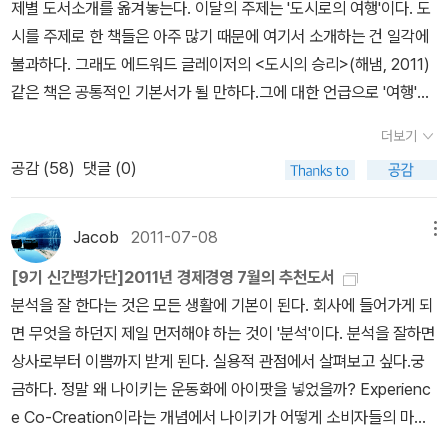
기업은 왜 CCO에 주목하는가? 똑똑한 소비자와 변화무쌍한 트렌드
제별 도서소개를 옮겨놓는다. 이달의 주제는 '도시로의 여행'이다. 도
번역되는 작품들도 눈에 띈다. <정의와 미소>(세시, 2011)나 <굿바
장 도시들이 주는 교훈이다.7. 그러나 라데팡스 내의 건물이 공급 부
를 단숨에 사로잡을 우리 시대 CCO는 누구이며, 기업은 그들에게 무
시를 주제로 한 책들은 아주 많기 때문에 여기서 소개하는 건 일각에
이>(예문, 2010)에 실린 몇몇 단편이 그렇다. 작년에 다자이의 작품
족으로 인해 천문학적 가격을 기록하는 파리 중심 지역에 지어야 할
엇을 요구해야 하는가? 급변하는 시대에 살아남기 위해서 기업은 어
불과하다. 그래도 에드워드 글레이저의 <도시의 승리>(해냄, 2011)
을 여러 편 다시 읽을 기회가 있었는데, 몇 편 더 보태어 읽고작가론이
신축 건물을 완벽히 대체하지는 못한다. 자연스런 도시 계획은 변두
떻게 움직여야 하는가? 글로벌 오피니언 리더들과 경영석학들이 지
같은 책은 공통적인 기본서가 될 만하다.그에 대한 언급으로 '여행'을
라도 써보고 싶다...2. 역사김기덕 교수가 추천한 역사서는 규장각한
리가 아니라 수요가 가장 많은 중심 에 고층 건물을 짓는 것이며, 그것
침서로 활용해 뜨거운 화제를 모은 경영자들의 필독서! 탁월한 기획
시작한 이유이다.책&(11년 7월호) 우리들의 도시, 타인들의 도시전
국학연구원에서 펴낸 <조선사람의 세계여행>(글항아리, 2011)이
이 더 바람직하다. 파리 중심부에 신규 주택이 부족하자 소형 아파트
더보기
과 역동적인 마케팅을 뛰어넘는 최고문화경영자의 역할을 실증적 사
세계 인구의 절반 이상이 도시에 산다고 한다. 선진 산업국일수록 도
다.'이 책에 소개된 12가지 이야기는 풍랑에 의해 표류된 경우, 북경
의 매매 가격이 100만 달러를 넘어섰다. 85 호텔에서 하룻밤을 자는
공감 (
58
)
댓글 (0)
례로 증명한다.< 아래 2권은 개인적으로 관심이 가는 책입니다 > 전
시 인구의 비율은 더 높은데, 미국의 경우엔 국토 넓이의 3퍼센트에
사행길, 일본 통신사행, 공녀로 팔려간 경우처럼 실제 자유 여행에 해
비용이 500달러 이상인 경우도 종종 있다. 파리 중심부에 머물고 싶
세계 도시의 흥망성쇠와 주요 이슈들에 대한 예리한 분석과 통찰을
해당하는 도시에 2억 4,300만 명이 모여 산다고 한다. 전체 인구의
당하지 않는 것도 많으나, 그 이야기 속에는 구체적인 삶의 모습이 잘
은 사람은 그만한 비용을 지불해야 한다. 사람들은 파리가 너무나 매
전함으로써 대한민국 도시들이 나아가야 할 방향을 가늠하게 해준다.
80퍼센트에 육박하는 수치다. 한 시인의 말대로 “신은 시골을 만들
Jacob
2011-07-08
메뉴
표현되어 있어 자유 여행 못지않은 정보와 즐거움을 준다'는 평이다.
력적이기 때문에 그 비용을 지불할 의사가 있지만, 그런 높은 가격이
이 책은 2011년 2월 미국에서 출간 즉시 아마존,《뉴욕타임스》베스트
었고/ 인간은 도회를 건설했다// 신은 망했다.”(이갑수, ｢신은 망했
그런 여행길에 필히 동행했을 역관들의 이야기로 이상각의 <조선역
생겨난 이유는 도시의 위정자들이 파리에 주택 공급을 제한하기로 결
[9기 신간평가단]2011년 경제경영 7월의 추천도서
셀러를 기록하며 “도시에 대한 놀라운 통찰과 정책적 제안을 내놓은
다｣)고 할 만하다. 물론 우리도 사정은 다르지 않다. 본격적인 산업화
관열전>(서해문집, 2011)도 같이 읽어볼 만하다. 또개화기 지식인들
정했기 때문이다. 일반 사람들은 마치 파리가문을 닫아걸고 중산층
분석을 잘 한다는 것은 모든 생활에 기본이 된다. 회사에 들어가게 되
책”(《뉴욕타임스》) “경제학과 역사를 매끈하게 연결하며 도시가 ‘우
가 시작된 1960년대부터 도시 인구는 급증해왔으니 말이다. 이러한
의 세계여행을 다룬 책으로 이승원의 <세계로 떠난 조선의 지식인들
접근 금지라는 푯말을 세워놓아서 그런 것처럼 파리 중심지에 살지
면 무엇을 하던지 제일 먼저해야 하는 것이 '분석'이다. 분석을 잘하면
리 인류의 가장 위대한 발명품’인 이유가 무엇인지를 설명한 걸
도시 인구 집중은 일종의 보편적 현상이어서 현재도 매달 500만 명
>(휴머니스트, 2009)도 같이 묶을 만하다.3. 철학김형철 교수가 고
못한다.8. 자동차 소유자들이 늘어나면서 유럽인들 역시 교외 지역으
상사로부터 이쁨까지 받게 된다. 실용적 관점에서 살펴보고 싶다.궁
작”(스티븐 D. 레빗,『괴짜경제학』저자)이라는 찬사를 받았다. 주류
이 넘는 사람들이 개발도상국의 도시들로 모여들고 있다 한다.‘지구
른 책은 마티아스 루의 <축구화를 신은 소크라테스>(함께읽는책, 2
로 이동하고 있다. 문화가 아닌 자동차가 스프롤 현상을 일으키는 근
금하다. 정말 왜 나이키는 운동화에 아이팟을 넣었을까? Experienc
경제이론의 배후에 있는 오류가 어디서부터 생겨났는지 그 역사를 거
도시화’란 말이 등장하는 게 이상하지 않다. 오히려 ‘지구촌’이란 말이
011)다. 제목만으론 좀 미심쩍은 책이지만 '도대체 축구와 철학 사이
본 원인이다. 유럽 환경청이 발표한 보고서에 따르면 1950년대 이후
e Co-Creation이라는 개념에서 나이키가 어떻게 소비자들의 마음
슬러 올라가 그것이 우리의 일상생활에 어떤 영향을 끼치는지를 설명
한물 간 느낌을 주지 않는가. 그렇듯 도시는 일상적 삶의 지배적 공간
에서 이런 연관관계를 찾아낸 것이 신기하다 할 정도다. 철학적 글쓰
로 빈, 마르세유, 브뤼셀, 코펜하겐 같은 도시에서 신축 건물의 90퍼
을 읽어서 그것을 활용하는지를 살펴 본 적이 있다. 끊임없이 혁신하