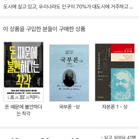
도시에 살고 있고, 우리나라도 인구의 70%가 대도시에 거주하고 있
체인 ‘ESG 경제’와 주식 전문 매체인 딜사이트경제TV 객원 기자로
다. 이로 인한 도시과밀화, 도시 주택정책의 혼선, 대규모 행정도시 건
경제와 주식 관련 기사를 쓰고 있다. 20년 넘게 Reuters, Bloombe
설의 문제점 등이 논의되며 그 어느 때보다 도시에 대한 올바른 비전
rg, The Wall Street Journal, The Financial Times, CNBC 등
이 상품을 구입한 분들이 구매한 상품
과 정책의 중요성이 대두되고 있다. 이에 도시경제학 분야의 세계적
을 통해 글로벌 금융ㅇ경제 뉴스를 모니터링하고 우리말로 기사 화하
권위자인 하버드대학 에드워드 글레이저(Edward Glaeser) 교수의
면서 항상 투자자에게 실질적으로 유익한 정보를 전달하고자 한다.
신간『도시의 승리(TRIUMPH OF THE CITY)』는 전 세계 도시의
『심리투자 불변의 법칙』, 『경제학 콘서트 2』, 『비트코인, 이더리움 그
흥망성쇠와 주요 이슈들에 대한 예리한 분석과 통찰을 전함으로써 대
리고 최후의 승자』, 『투자의 배신』, 『부의 속성』 등 수많은 베스트셀
한민국 도시들이 나아가야 할 방향을 가늠하게 해준다. 이 책은 2011
러를 포함해 지금까지 100권 넘는 경제ㅇ경영 분야 도서를 우리말로
년 2월 미국에서 출간 즉시 아마존,《뉴욕타임스》베스트셀러를 기록
번역했다.
하며 “도시에 대한 놀라운 통찰과 정책적 제안을 내놓은 책”(《뉴욕타
임스》) “경제학과 역사를 매끈하게 연결하며 도시가 ‘우리 인류의 가
장 위대한 발명품’인 이유가 무엇인지를 설명한 걸작”(스티븐 D. 레
돈 때문에 불안하다
국부론 -상
자본론 1 - 상
빗,『괴짜경제학』저자)이라는 찬사를 받았다. 급격한 경제성장과 협소
는 착각
한 국토 면적 등으로 심각한 도시 문제를 안고 있는 우리의 실정에 비
해 도시경제학에 대한 대중서가 전무하다시피 한 상황에서 그 출간의
의미가 남다르다고 할 수 있다. 특히 저자인 에드워드 글레이저 교수
읽고 싶어요 41명