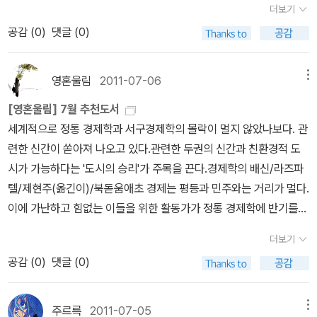
하고, 반대되는 수많은 증거에도 불구하고 왜 그것이 죽지 않고 살아
이 되었다. 하지만 우리가 살고 있는 이 도시에 대해서, 도시의 역사와
더보기
기의 폭을 넓히는 시원함을 느끼게 해주는 '이라는 평이다. 게다가 저
센트 이상이 ˝인구밀도가 낮은 거주 지역˝ 에서 지어졌다. 이탈리아만
는 기업들의 변화는 어디까지 갈 것인가? 기업과 마찬가지로 개인도
남았는지를 하나하나 증명하고 있다.hajin
도시적 삶의 의미에 대해서 얼마나 알고 있을까. 여전히 도시는 우리
공감 (
0
)
댓글 (0)
자는 프랑스의 수재학교 고등사범 출신의 젊은 철학교수라고. 축구화
큼 훌륭한 도시 문화를 가진 곳은 없다. 밀라노를 방문하는 대부분의
끊임없이 혁신하여야 하지 않을까?문학과 경영의 만남은 생각보다
에게 낯설거나 낯익은 ‘타인들의 도시’인가? 도시에 관한 책들에 잠
를 신은 소크라테스에 흥미를 느끼지 않는다면, '진짜' 소크라테스를
여행객들은 웅장한 피사 대성당과 인근의 갤러리아 비토리오 에마누
잘 어울린다. 문학도 경영도 칼로 무 자르는 것 같은 정답이 없기 때문
시 눈길을 돌려본다.가장 먼저 펴볼 만한 책은 도시경제학자 에드워
만나보는 것도 좋겠다. 내가 고른 건 플라톤의 대화편 가운데 <파이
엘레 거리에 대해서 강렬한 기억을 갖고 떠난다. 그러나 디트로이트
이 아닐까? 둘 다 사람의 경험과 지혜가 어우러져야 빛을 발하는 영
영혼울림
2011-07-06
메뉴
드 글레이저의 <도시의 승리>(해냄, 2011)다. 제목 그대로 저자의
드로스>이다. 국내에는 현재 두 종의 번역본이 나와 있는 성싶다. <
나 세인트루이스와 마찬가지로 밀라노의 도시 중심은 수십만 명의 사
역이기 때문일 것 같다. 저자는 문학과 경영을 어떻게ㅁ경영자의 가
도시예찬론이다. 그는 ‘도시는 어떻게 인간을 더 풍요롭고 더 행복하
[영혼울림] 7월 추천도서
소크라테스의 변명>(글로북스, 2011)에 수록된 <파이드로스>는 짐
람들을 떠나보냈다. 그들 중 많은 수가 자동차 집약적인 교외 지역으
장 큰 덕목은 일하는 사람들로 하여금 꿈을 꾸게 만드는 것이리라. 사
게 만들었나?’를 묻고 답한다. 어떤 ‘노하우’였던 것인가? 하버드대학
세계적으로 정통 경제학과 서구경제학의 몰락이 멀지 않았나보다. 관
작에 일어본을 중역한 것인 듯싶다.4. 정치/사회강정인 교수가 추천
로 이사했다. 라이프치히를 구하기 위해서 싸우는 사람들은 그곳에서
람들의 마음을 두근거리게 할 수 있는 경영자 밑에서 일하는 것은 행
에서 강의하는 뉴요커답게 저자의 모델은 뉴욕이다. 애초에 뉴욕은
련한 신간이 쏟아져 나오고 있다.관련한 두권의 신간과 친환경적 도
한 책은 로버트 서먼의 <달라이 라마에게 무슨 일이 일어났는가?>
일어나는 강력한 교외화의 물결과도 싸우고 있다.9. 대규모로 진행되
복할것 같다. 나도 그런 사람이 되고 싶고....예전에 지방도시를 고객
네덜란드 서인도회사의 신대륙 전초기지로 세워졌다. 그러나 18세기
시가 가능하다는 '도시의 승리'가 주목을 끈다.경제학의 배신/라즈파
(김영사, 2011)이다. 제목만으로도 중국과 티베트 문제를 다룬 책이
기 때문에 그토록 저렴하게 추진될 수 있는 것이다. 대량생산은 주택
으로 컨설팅을 한 적이 있다. 도시에서 가장 중요한 것이 인구라는 것
에 와서 보스턴을 제치고 가장 중요한 항구 도시로 부상했다. 19세기
텔/제현주(옮긴이)/북돋움애초 경제는 평등과 민주와는 거리가 멀다.
란 걸 짐작하게 한다. 달라이 라마의 책은 거의 100권에 육박할 정도
시장에도 똑같은 영향을 미친다. 가난한 사람들을 위해서 낮은 가격
을 알게 되었다. 도시의 흥망성쇠, 어떤 도시가 좋은 도시인가를 사례
경제 호황을 타고 인구가 6만 명에서 80만 명으로 급증하면서 뉴욕
이에 가난하고 힘없는 이들을 위한 활동가가 정통 경제학에 반기를
로 많이 출간돼 있는데, 클로드 르방송의 <달라이 라마 평전>(바움,
의 주택 공급의 필요성을 주창하는 뉴욕과 샌프란시스코 같은 곳의
적으로 살펴보는 것도 즐거운 일일 것이다.
은 거대도시로 변신하기 시작했다. 해상 운송이 핵심이었지만 제조업
들었다. 그의 말대로 모든 것을 ‘화폐적 가치’로만 자동 판단하는 실명
2008)과 이시하마 유미코의 티베트 입문서 <티베트, 달라이 라마의
집값은 일반적으로 감당하기 버거운 수준이다.공공 주택 공급에 어떤
더보기
도 뉴욕 경제의 기반이었다. 하지만 20세기 중반 이후 뉴욕의 제조업
환자들이 다른 가치를 보고 사회화하는 게 가능할까. 경제의 발전이
나라>(이산, 2007)를 참고할 만한 책으로 꼽아둔다.5. 경제/경영박
열의도 보인 적이 없는 텍사스가 지금 미국에서 저렴한 주택 건설에
공감 (
0
)
댓글 (0)
은 더 이상 비교우위를 갖지 못하게 됐고 경제는 쇠퇴해갔다. 그렇다
인간성 상실과 극심한 환경불평등과 환경파괴를 가져온 이때, 그의
원암 교수가 고른 책은 에드워드 글레이저의 <도시의 승리>(해냄, 2
앞장서고 있다. 집값이 비싼 오래된 도시들이 경쟁하려면 휴스턴처럼
고 끝이 아니었다. 뉴욕은 아이디어 산업과 금융업을 통해 재기에 성
‘가치’와 ‘도덕’을 바탕으로 한 경제관이 민주주의를 회복시킬 수 있을
011)다. 하버드대에서 도시경제학을 강의하는 저자의 도시예찬론으
주택 규제를 풀어 공급 확대를 허용해야 한다.10. 소로의 경우와 마찬
공했다. 그 동력을 저자는 대도시가 갖는 인접성, 혼잡성, 친밀성에서
지 귀담아 볼 일이다.미국이 파산하는 날/담비사 모요/김종수(옮긴
로 이미 다룬 적이 있는 군말은 보태지 않는다. 다만 균형을 잡자면 그
주르륵
2011-07-05
메뉴
가지로 내 개인적 이야기는 중요한 한 가지를 시사한다. 그것은 도시