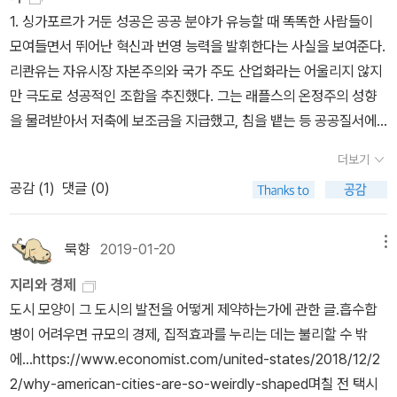
1. 싱가포르가 거둔 성공은 공공 분야가 유능할 때 똑똑한 사람들이
적으로 유지되었다고 한다. 우리나라의 서울 또한 이러한 점에서 자
모여들면서 뛰어난 혁신과 번영 능력을 발휘한다는 사실을 보여준다.
유로울 수 없다. 어떤 정부든 서울 집값을 잡겠다고 공약을 하지만 인
리콴유는 자유시장 자본주의와 국가 주도 산업화라는 어울리지 않지
간의 본성에 어긋나는 수요 억제 정책을 펼쳐왔고, 부동산 시장은 늘
만 극도로 성공적인 조합을 추진했다. 그는 래플스의 온정주의 성향
이를 비웃으며 폭등하였다. 답은 명확하게 공급 확대이다. 저자가 말
을 물려받아서 저축에 보조금을 지급했고, 침을 뱉는 등 공공질서에
하듯이 고도 제한과 그린벨트를 해제하고, 재건축을 허용하여 공급을
위해한 행동을 하는 사람들에게 벌금을 부과했으며, 술에 높은 관세
늘리는 것만이 서울의 집값을 안정시키는 유일한 해결책이다. 한편
더보기
를 매겼다.싱가포르는 거대한 카지노 건물을 새로 지어서 외국 도박
저자는 ‘스프롤’ 현상이라고 하여 미국인들의 교외 거주 선호 현상을
공감 (
1
)
댓글 (0)
꾼들을 끌어모음으로써 큰돈을 버는 행복을 느끼고 있지만 자국 국민
지적하는 데, 우리나라와는 크게 연관이 없어 보인다. 어쨌든 우리나
들에게는 도박을 장려하지 않는다. 싱가포르 국민들은 카지노에 들어
라의 중심은 서울이고, 모두가 서울에서 살고 싶어하기 때문이다. 미
가려고만 해도 70달러가 넘는 입장료를 지불해야 한다.2. 유럽의 인
국 같은 경우는 교외에 거주지를 잡고, 도시로 출근하는 사람들이 많
묵향
2019-01-20
메뉴
적 자본은 수천 년 동안 이어온 문화의 산물이며, 그것은 또한 기업과
다고 한다. 이 때문에 도시 내 공교육의 질이 떨어지고, 자동차 통근으
지리와 경제
도시 차원에서 모두 경쟁 우위를 창조하는 교육을 제공할수 있다. 밀
로 인한 환경 문제가 발생한다고 한다. 인터넷 등의 정보통신 기술이
도시 모양이 그 도시의 발전을 어떻게 제약하는가에 관한 글.흡수합
라노의 경우 그곳에 있는 그 많은 디자인 인재들이 도시를 역동적인
발달한다고 해서 직접 대면의 가치가 떨어지는 것은 아니다. ‘제번스
병이 어려우면 규모의 경제, 집적효과를 누리는 데는 불리할 수 밖
의류 수출 지역으로 만드는 차원에서 벗어나서 더 즐겁고 재미있으면
의 역설’처럼 오히려 원거리 커뮤니케이션의 발달은 직접 대면의 필
에...https://www.economist.com/united-states/2018/12/2
서 생산하고, 소비하는 장소로 만들어주고 있는데, 이것은 도시의 성
요성을 더욱 증가시킨다. 실리콘밸리의 형성이 바로 그 좋은 예이다.
2/why-american-cities-are-so-weirdly-shaped며칠 전 택시
공을 일구어내는 또 다른 길이다.3. 이 책 2장의 주제인 도시실패로부
최첨단 IT 기업가들은 집적효과를 누리기 위해 비싼 비용을 지불하고