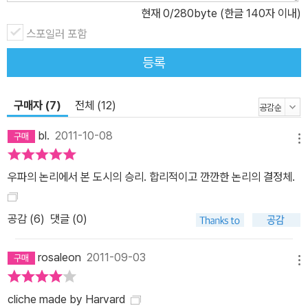
현재
0
/280byte (한글 140자 이내)
탐닉하는 인간의 놀이터이자 아이디어와 자본이 순환하는 창의적 공
간으로 변모해야 한다고 주장한다. 세계는 평평하지만 도시는 ‘높아
스포일러 포함
져야’ 한다 각종 규제와 보존정책은 도시의 개발을 가로막고 도시 확
등록
산, 스프롤(sprawl) 현상을 심화시킬 수 있음을 경고한다. 인도의 허
브 뭄바이는 토지 이용을 규제함으로써 과도하게 높은 주택 가격, 스
구매자 (7)
전체 (12)
프롤 현상, 슬럼가, 부패 등의 문제를 일으킨 반면, 중국 상하이는 뭄
바이보다 경제 성장 열기가 뜨겁지만 유연한 주택 공급 정책으로 인
bl.
2011-10-08
메뉴
해 수많은 해외 기업가들이 모여든다. 또한 교외로의 이주가 오히려
더 심각한 환경파괴를 일으킨다는 사실을 각종 통계로써 증명하며 도
우파의 논리에서 본 도시의 승리. 합리적이고 깐깐한 논리의 결정체.
시의 친환경성을 설명한다. 이처럼 유연한 도시개발과 주택공급 정책
은 강조하되, 도시 재생이란 명분 아래 이루어지는 정치적인 대규모
공감 (
6
)
댓글 (0)
건설 사업 등은 비판하며 진정한 도시의 힘은 ‘건물’이 아닌 ‘사람’에
서 나옴을 다시 한 번 강조한다. 사람에게 투자하라! 에드워드 글레이
rosaleon
2011-09-03
저 교수는 이 책에서 교육, 기술, 아이디어, 인재, 기업가정신과 같은
메뉴
인적자본을 끌어들이고 이들이 협업하게 하는 힘이야말로 도시와 국
cliche made by Harvard
가의 번영은 물론, 인간의 행복에 중대한 영향을 미친다는 주장을 펼