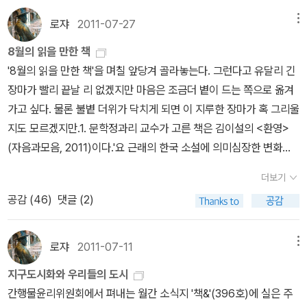
함으로써 생계를 유지하는 것은 물론 성공적인 삶을 누리고 있는 사
nd ratings and less well-educated workforces.Fragmentati
애크로이드가 서로를 찾아내듯이 대도시에서 사람들은 취향을 공유
람들을 조명한다. 아직 하나의 단어로 규정하기 힘든 이 새로운 경제
로쟈
2011-07-27
메뉴
on is one of the main reasons that many cities are poor at
하는 동료들을 선택할 수 있다. 도시는 관찰, 청취, 학습을 더이게 할
인구를 저자는 '플레이어'라고 부른다.정치, 경제, 군사 분야의 세계적
providing public transport.
8월의 읽을 만한 책
수 있게 해준다. 인류의 본질적인 특징은 다른 사람들로부터 배울 수
인 싱크탱크 스트랫포의 리더이자 국제정세 분석가 조지 프리드먼이
'8월의 읽을 만한 책'을 며칠 앞당겨 골라놓는다. 그런다고 유달리 긴
있다는 것이고 그래서 도시는 우리를 더 인간답게 만들어준다.5. 도
새롭게 펴낸 다가올 10년의 세계 권력이동 예측서. 9/11테러로부터
장마가 빨리 끝날 리 없겠지만 마음은 조금더 볕이 드는 쪽으로 옮겨
시들의 경우 학교 교육에 투자하면 두 가지 성과를 얻는다. 학생들이
시작된 21세기의 첫 10년이 막을 내리고 있다. 전쟁과 혼란으로 가득
가고 싶다. 물론 불볕 더위가 닥치게 되면 이 지루한 장마가 혹 그리울
더 많은 기술을 습득하게 되면서 결과적으로 학교를 더 생산적으로만
했던 세계 질서는 어떻게 변화될 것인가? 미국은 과연 테러리즘의 덫
지도 모르겠지만.1. 문학정과리 교수가 고른 책은 김이설의 <환영>
든다. 더 나은 학교는 또한 더 좋은 교육을 받은 부모들을 끌어들이고,
에서 빠져나올 수 있을까? 중국은 과연 세계 최대의 패권국가로 부상
(자음과모음, 2011)이다.'요 근래의 한국 소설에 의미심장한 변화가
이런 부모들은 학교를 곧바로 더 생산적으로 만든다. 똑똑한 도시를
할 수 있을까? 동북아 한중일 3강체제, 힘의 균형은 누가 장악할 것인
보인다면, 그것은 1990년대 이래 희미해져 가던 사회성을 회복하고
창조하는 최고의 방법은 능력 있는 사람들을 끌어모아서 훈련시키는
가? 날카로운 통찰력과 뛰어난 정보 분석력을 바탕으로 전 세계 힘의
더보기
있다는 것이다.'라는 진단하에 그런 경향을 주도한 작가 중 하나로김
학교를 만드는 것이다.6. 주택 가격의 기본 경제학은 아주 단순하다.
질서가 재편되는 모습을 예측한다팍스아메리카나의 종언을 예견한
공감 (
46
)
댓글 (2)
이설을 꼽았다. 이미 지난달에 이 자리에서 골라놓았으니 따로 덧붙
즉, 수요와 공급을 따른다. 뉴욕, 뭄바이, 런던의 주택 수요는 계속해
월스트리트의 전설, 펠릭스 로하틴의 이야기. 나치 수용소에서 탈출
이지 않아도 되겠다. 나도 최근에 읽었는데,감상은 다른 자리에 적어
서 늘어나고 있지만, 그런 수요가 집값에 어떻게 영향을 미치느냐는
한 열두 살의 유대인 소년이 월스트리트의 해결사, 세계 경제를 조종
두려고 한다.새로 작가를 보태자면 다자이 오사무는 어떨까. 대표작
순전히 공급에 달려 있다. 충분한 주택을 지을 경우 수요 증가가 가격
로쟈
2011-07-11
메뉴
한 뛰어난 내부자, 금융제국의 전설 그리고 프랑스 주재 미국대사라
<인간실격>이나 <사양> 외 최근에 (다시) 나온 <쓰가루 외>(문학
에 미치는 영향이 완화되면서 도시 생활을 감당하기가 좀 더 수월해
는 수식어가 붙기까지 숨 가쁘게 달려온 그 험난하고 전쟁 같은 과정
지구도시화와 우리들의 도시
동네, 2011) 같은 작품을 읽어보고 싶다. 다자이 오사무 같은 경우는
진다. 그것이 1920년대에 수십 만 채의 주택을 지은 결과 시민들의
을 고스란히 담은 금융과 정치 세계의 리얼한 이야기가 담겨 있다.1등
간행물윤리위원회에서 펴내는 월간 소식지 '책&'(396호)에 실은 주
체계적으로 번역본이 나오지 않아서 중복되는 단편들이 많지만 처음
경제적인 여력이 향상된 뉴욕과 오늘날의 시카고와 휴스턴 같은 친성