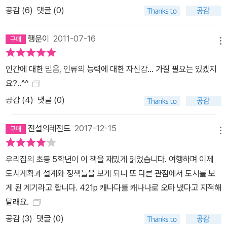
공감 (
6
)
댓글 (0)
치며 잘못된 도시정책에 대한 비판과 대안을 제시하고 있다. 이는 비
록 미국적 현실을 바탕으로 하나 뉴타운, 신도시 건설 등의 산적한 이
행운이
2011-07-16
슈들과 그 과정에서 많은 갈등을 빚고 있는 우리의 도시정책에도 냉
메뉴
철하고 현실적인 조언을 제시할 것이다. 『도시의 승리』는 이 땅에서
도시를 연구하고 정책을 만드는 사람들은 물론 도시에서 살아가는 모
인간에 대한 믿음, 인류의 능력에 대한 자신감... 가질 필요는 있겠지
든 이들에게 도시의 진정한 가치와, 올바른 개발 방향을 제시함으로
요?..^^
써 도시를 더 인간답고 살기 좋은 곳으로 만드는 데 일조할 것이다.
공감 (
4
)
댓글 (0)
전설의레전드
2017-12-15
메뉴
우리집의 초등 5학년이 이 책을 재밌게 읽었습니다. 여행하며 이제
도시계획과 설계와 정책들을 보게 되니 또 다른 관점에서 도시를 보
게 된 계기라고 합니다. 421p 캐나다를 캐나나로 오타 냈다고 지적해
달래요.
공감 (
3
)
댓글 (0)