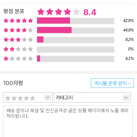
에 끌어들임으로써 도시는 혁신의 중심지로 부상한다. 이 점이야말로
8.4
평점 분포
성공하는 도시의 핵심 요인이다. 21세기 최첨단 아이디어의 관문인
42.9%
인도 방갈로르와 미국의 실리콘밸리를 통해 도시의 성공에 있어 교육
44.9%
과 신기술이 어떻게 사람들이 함께 모여 살게 만드는지를 보여준다.
8.2%
또한 한때 똑같이 제조업의 메카였지만 퇴락한 자동차 왕국 디트로이
트와 금융.출판.문화의 도시로 변화하여 세계의 중심으로 부활한 뉴
0%
욕을 비교함으로써 도시의 성공원리를 극명하게 보여준다. 도시는 건
4.1%
강, 번영과 행복의 열쇠다 한 국가와 개인으로서의 성공은 도시의 건
강과 부(富)에 달려 있다. 한 예로 뉴요커들이 다른 지역의 미국인들
100자평
게시물 운영 원칙
에 비해 심장병과 암에 걸릴 확률은 미국 전체 평균에 비해서 더 낮고,
미국인들이 벌어들이는 소득 중에 절반 이상은 22개 대도시 지역에
카테고리
서 나온다. 흔히 도시가 사람들을 빈곤하게 만든다고 생각하지만 이
는 도시가 기회의 땅으로서 가난한 이들을 끌어들이기 때문이라고 저
자는 반박한다. 도시 빈민은 시골 빈민과 비교했을 때, 더 부유하고,
더 위생적이며 더 많은 기회를 얻을 수 있다. 또한 1960년대 퇴락한
도시 런던과 같은 소비 도시의 부상에서 보듯, 도시는 이제 맛과 멋에