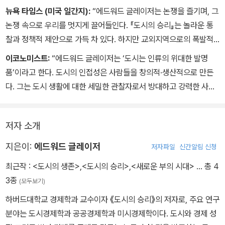
뉴욕 타임스 (미국 일간지):
“에드워드 글레이저는 논쟁을 즐기며, 그
논쟁 속으로 우리를 멋지게 끌어들인다. 『도시의 승리』는 놀라운 통
찰과 정책적 제안으로 가득 차 있다. 하지만 교외지역으로의 폭발적
인 스프롤 현상에 대한 비판 등 다소 도발적인 생각과 마주칠지도 모
이코노미스트:
“에드워드 글레이저는 ‘도시는 인류의 위대한 발명
른다. 그러나 당신은 눈부신 도시의 위대함에 빠져들고, 저자의 빈틈
품’이라고 한다. 도시의 인접성은 사람들을 창의적·생산적으로 만든
없는 논리와 분석에 금세 매료될 것이다.
다. 그는 도시 생활에 대한 세밀한 관찰자로서 방대하고 강력한 사례
를 통해 도시의 주택 정책 등을 설명한다. 무엇보다 방대한 통계자료
를 자유로이 넘나들면서도 재미있고, 알기 쉽게 썼다. 도시에 대한 최
저자 소개
고의 대중 경제서이다.”
지은이:
에드워드 글레이저
저자파일
신간알림 신청
최근작 :
<도시의 생존>
,
<도시의 승리>
,
<새로운 부의 시대>
… 총 4
3종
(모두보기)
하버드대학교 경제학과 교수이자 《도시의 승리》의 저자로, 주요 연구
분야는 도시경제학과 공공경제학과 미시경제학이다. 도시와 경제 성