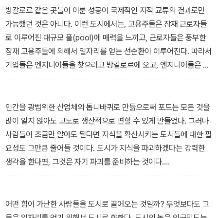
방갈로르 같은 곳들이 이룬 성공이 국제적인 지적 교류의 결과로만
책은 총 10장으로 구성되어 뉴욕에서 인도 뭄바이까지 전 세계의 사
가능했던 것은 아니다. 이런 도시에서는, 고용주들은 잠재 근로자들
례를 흥미롭게 제시하며 도시 성공과 인적자본의 관련성, 질병과 교
로 이루어진 대규모 풀(pool)에 매력을 느끼고, 근로자들은 풍부한
통, 주택정책, 환경문제 등 고질적인 도시 문제에 대한 새로운 해법,
잠재 고용주들에 의해서 일자리를 얻는 선순환이 이루어진다. 따라서
개발과 보존이라는 끝없는 갈등, 스프롤(도시 확산) 현상의 득과 실,
기업들은 엔지니어들을 찾으려고 방갈로르에 오고, 엔지니어들은 회
도시 빈곤과 소비 도시의 부상 같은 도시를 둘러싼 쟁점들을 다루고
사들을 찾아 나선다. 도시 규모 역시 근로자들의 이직을 훨씬 더 쉽게
있다. 이를 통해 세계화와 정보기술의 시대인 오늘날 유효한 도시의
만든다.
성공 방정식을 도출하며 가장 인간답고, 건강하고, 친환경적이며, 문
고도의 기업가적 산업에서는 근로자들이 이리저리 회사를 옮겨 다니
인간을 광범위한 산업체의 톱니바퀴로 만듦으로써 포드는 모든 것을
화적·경제적으로도 살기 좋은 곳이 바로 도시임을 증명해 보인다.
면서 발전한다. 젊은이들은 고용주들을 바꾸고 새로운 기술을 익히면
많이 알지 않아도 고도로 생산적으로 변할 수 있게 만들었다. 그러나
서 생산을 높여 더 좋은 임금을 받게 된다. 함께 일하는 직원 수가 많
사람들이 조금만 알아도 된다면 지식을 확산시키는 도시들에 대한 필
으면 특정 신생 기업의 파산에 대비한 암묵적 보험을 드는 것과 같은
요성도 그만큼 줄어들 것이다. 도시가 지식을 파괴하겠다는 강력한
효과를 얻는다. 방갈로르에는 항상 또다른 소프트웨어 회사가 생길
생각을 한다면, 그것은 자기 파괴를 준비하는 것이다.
것이다. 아울러 기업가로서 재능을 가진 사람들이 몰리면서 실리콘밸
디트로이트가 처한 상황의 아이러니이자 궁극적으로 비극이라고 말
리 인근에서 일하는 벤처 자본회사들처럼 관련 업계의 성장도 장려할
할 수 있는 것은, 그곳의 작으면서 역동적인 기업들과 독자적인 부품
것이다.
제작업체들이 모든 것이 완전히 통합된 거대한 자동차 회사들로 성장
어떤 힘이 가난한 사람들을 도시로 끌어오는 것일까? 무엇보다도 그
했다는 사실이다. 그들은 이어 ‘침체’와 동의어가 되었다.
들은 일자리를 얻기 위해서 도시로 향한다. 도시의 높은 인구밀도는