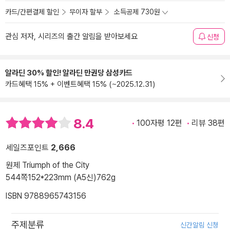
카드/간편결제 할인
무이자 할부
소득공제 730원
관심 저자, 시리즈의 출간 알림을 받아보세요
신청
알라딘 30% 할인! 알라딘 만권당 삼성카드
카드혜택 15% + 이벤트혜택 15% (~2025.12.31)
8.4
100자평 12편
리뷰 38편
세일즈포인트
2,666
원제 Triumph of the City
544쪽
152*223mm (A5신)
762g
ISBN 9788965743156
주제분류
신간알림 신청