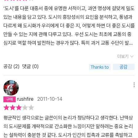
‘도시’를 다룬 대중서 중에 유명한 서적이고, 과연 명성에 걸맞게 밀도
있는 내용을 담고 있다. 도시의 흥망성쇠의 요인을 분석하고, 통념과
다르게 왜 도시화가 우리에게 더 좋은 지, 어떻게 하면 더 좋은 도시를
만들 수 있는 지에 관해 다루고 있다. 우선 도시는 최초에 교통의 중
심지로 역할 하여 발전하는 경우가 많다. 특히 과거 교통 수단이 발달
하지 않았던 시절에는 이것이 다른 어떤 요인들보다 더욱 중요하였
더보기
다. 뉴욕이나 보스턴 등의 도시는 과거 해상 운송이 주류를 이루던 시
공감 (
2
)
댓글 (0)
기에 발전하기 시작했다. 이러한 도시들은 기업과 소비자에게 ‘집적
경제’의 혜택을 주게 되고, 도시는 사람들을 더 끌어 모아 더욱 더 발
전한다. 이렇게 도시는 똑똑한 사람들을 유인하고, 이는 ‘인적자본
메뉴
의 외부효과’를 일으켜 도시의 생산성을 증대시킨다. 이러한 선순환
rushfire
2011-10-14
이 지속되어 도시는 경제에 기반한 소비력을 바탕으로 문화적으로도
번성을 이루게 된다. 가히 도시의 전성기라고 할 수 있다. 과거 이렇
평균적인 생각으로는 글쓴이의 논리가 정당하다고 생각한다. 난맥상
게 전성기를 보낸 도시들이 많이 있었다. 그 후 내리막을 걸어 오늘날
의 도시문제를 개략적으로 간소화한 느낌이지만 말하려는 중요 논리
회생한 도시가 있는가 하면, 다시 재기하지 못하고 쇠퇴가 지속되는
는 설득력이 충분한 것 같다. 도시가 인간의 접촉과 교류를 촉발하고
도시가 있는데, 전자의 대표적인 도시가 뉴욕이고, 후자의 대표적인