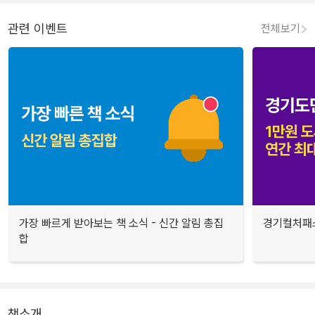
관련 이벤트
전체보기
가장 빠르게 받아보는 책 소식 - 신간 알림 총집
경기컬처패스
합
책소개