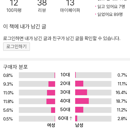
12
38
13
는 현재 미국에서 가장 논쟁적이고 뛰어난 젊은 학자로 주목받고 있
읽고 있어요 7명
100자평
리뷰
마이페이퍼
으며, 학계는 물론 전 세계 도시정책, 경제정책자들에게도 주요 오피
읽었어요 89명
니언 리더로 부상하고 있다. 도시는 과연 여전히 더럽고, 가난하고, 범
이 책에 내가 남긴 글
죄의 소굴이며, 반(反)환경적인 곳일까? “인류 최고의 발명품은 도
로그인하면 내가 남긴 글과 친구가 남긴 글을 확인할 수 있습니다.
시”라고 강력히 주장하는 저자는 경제와 사회, 역사와 정책, 문화를
아우르는 방대한 연구와 도발적인 글쓰기를 통해 해묵은 편견을 깨고
로그인하기
도시의 가치와 미래를 재조명한다. 책은 총 10장으로 구성되어 뉴욕
에서 인도 뭄바이까지 전 세계의 사례를 흥미롭게 제시하며 도시 성
구매자 분포
공과 인적자본의 관련성, 질병과 교통, 주택정책, 환경문제 등 고질적
10대
0.7%
0.8%
인 도시 문제에 대한 새로운 해법, 개발과 보존이라는 끝없는 갈등, 스
20대
11.1%
9.3%
프롤(도시 확산) 현상의 득과 실, 도시 빈곤과 소비 도시의 부상 같은
30대
16.4%
11.0%
도시를 둘러싼 쟁점들을 다루고 있다. 이를 통해 세계화와 정보기술
40대
18.7%
11.8%
의 시대인 오늘날 유효한 도시의 성공 방정식을 도출하며 가장 인간
50대
11.2%
5.6%
답고, 건강하고, 친환경적이며, 문화적·경제적으로도 살기 좋은 곳이
60대
2.8%
0.5%
바로 도시임을 증명해 보인다. 도시는 혁신의 발전소다 도시의 인접
여성
남성
성·친밀성·혼잡성은 인재와 기술, 아이디어와 같은 인적자원을 한곳