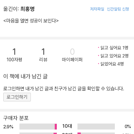
그는 환경을 핑계로 삼지 않았다. 오히려 어린 시절부터 스스로를 부
옮긴이:
최홍명
저자파일
신간알림 신청
유한 사람이라 믿었고, 그 믿음을 끝까지 포기하지 않았다. 웨인 다이
어의 모든 메시지는 하나로 수렴된다. “당신은 이미 온전하며, 당신
<마음을 열면 성공이 보인다>
안에는 인생을 바꿀 힘이 있다!” 웨인주립대학교에서 교육상담학 박
사 학위를 받고, 뉴욕 세인트존스대학교 종신 교수로 재직하며 사회
적으로 이미 성공한 위치에 올랐지만 그는 안락함에 머물지 않았다.
읽고 싶어요 1명
1
1
0
자신의 메시지가 가장 절실한 사람들에게 닿아야 한다는 이유로 안정
읽고 있어요 2명
100자평
리뷰
마이페이퍼
된 교수직을 내려놓고 강연과 집필의 길로 나섰다. 그의 대표작《행복
읽었어요 4명
한 이기주의자》는 전 세계 3천5백만 부 이상 판매되며 자기계발 역
이 책에 내가 남긴 글
사에 결정적인 전환점을 만들었고, 타인의 기대와 시선에 묶여 살아
온 사람들에게 자기 삶을 되찾으라는 선언문이 되었다. 이후 《인생의
로그인하면 내가 남긴 글과 친구가 남긴 글을 확인할 수 있습니다.
모든 문제에는 답이 있다》, 《우리는 모두 죽는다는 것을 기억하라》,
로그인하기
《인생의 태도》, 《마음의 연금술》, 《의도의 힘》 등 40여 권의 저서를
남겼으며, 그중 21권이 『뉴욕타임스』 베스트셀러에 올랐다.
구매자 분포
10대
0%
2.9%