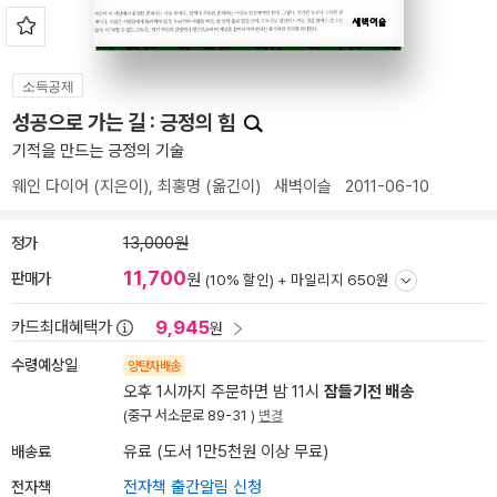
소득공제
성공으로 가는 길 : 긍정의 힘
기적을 만드는 긍정의 기술
웨인 다이어
(지은이),
최홍명
(옮긴이)
새벽이슬
2011-06-10
정가
13,000원
11,700
판매가
원
(10% 할인) +
마일리지 650원
9,945
카드최대혜택가
원
수령예상일
양탄자배송
오후 1시까지 주문하면 밤 11시
잠들기전 배송
(중구 서소문로 89-31 )
변경
배송료
유료 (도서 1만5천원 이상 무료)
전자책
전자책 출간알림 신청