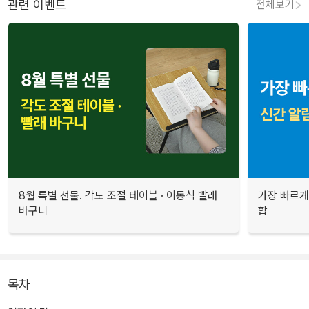
관련 이벤트
전체보기
8월 특별 선물. 각도 조절 테이블 · 이동식 빨래
가장 빠르게
바구니
합
목차