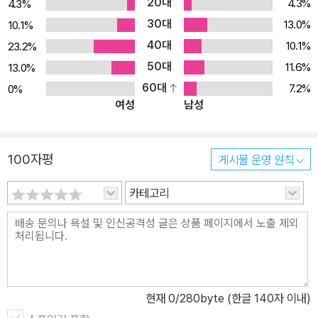
20대
4.3%
4.3%
30대
13.0%
10.1%
40대
10.1%
23.2%
50대
11.6%
13.0%
60대
7.2%
0%
여성
남성
100자평
게시물 운영 원칙
카테고리
현재
0
/280byte (한글 140자 이내)