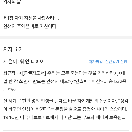
역자의 말
제1장 자기 자신을 사랑하라
인생의 주역은 바로 자신이다
저자 소개
지은이:
웨인 다이어
저자파일
신간알림 신청
최근작 :
<[큰글자도서] 우리는 모두 죽는다는 것을 기억하라>
,
<매
일 한 장 쓰면서 만드는 인생의 태도>
,
<인스피레이션>
… 총 532종
(모두보기)
전 세계 수천만 명의 인생을 실제로 바꾼 자기계발의 전설이자, “생각
이 바뀌면 인생이 바뀐다”는 문장을 삶으로 증명한 시대의 스승이다.
1940년 미국 디트로이트에서 태어난 그는 부모와 헤어져 보육원과
위탁가정을 전전하며 성장했다. 가난과 결핍, 외로움이 일상이었지만