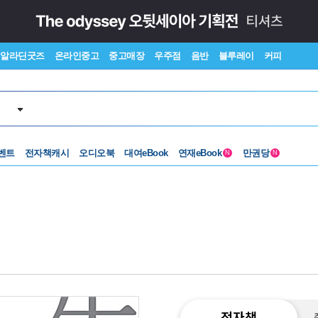
알라딘굿즈
온라인중고
중고매장
우주점
음반
블루레이
커피
벤트
전자책캐시
오디오북
대여eBook
연재eBook
만권당
N
N
전자책