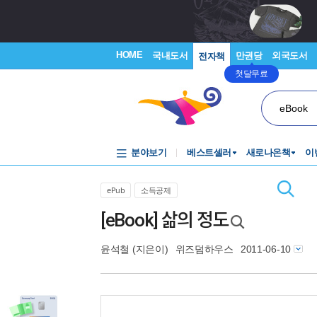
HOME
국내도서
만권당
외국도서
전자책
첫달무료
eBook
분야보기
베스트셀러
새로나온책
이
ePub
소득공제
[eBook] 삶의 정도
윤석철
(지은이)
위즈덤하우스
2011-06-10