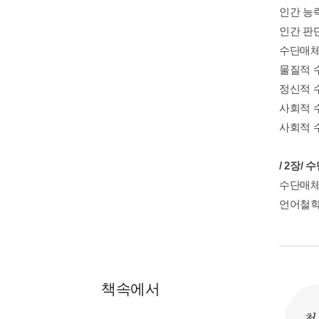
인간 능
인간 판
수단매체
물질적 
정신적 
사회적 
사회적 
/ 2장/
수단매체
언어철학
책속에서
첫