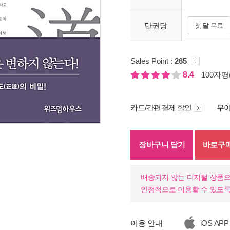
만권당
첫 달 무료
Sales Point :
265
8.4
100자평(
카드/간편결제 할인
무이
기
장바구니 담기
바로구
배송되지 않는 디지털 상품으
안정적으로 이용할 수 있도록
이용 안내
iOS APP