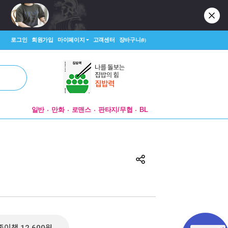
로그인
회원가입
마이페이지
고객센터
장바구니
(0)
일반
만화
로맨스
판타지/무협
BL