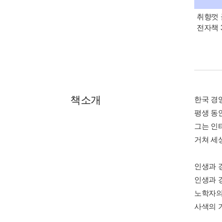
취향껏 
전자책 
책소개
한국 경
평생 동
그는 인
거쳐 세
인생과 
인생과 
노학자의
사색의 