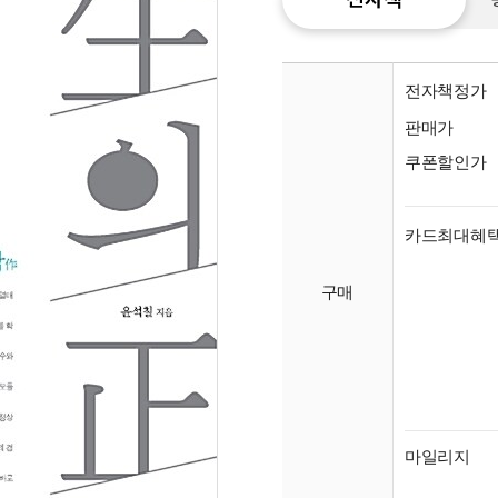
전자책정가
판매가
쿠폰할인가
카드최대혜
구매
종이
미리
입니
마일리지