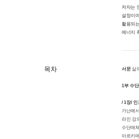
저자는 
설정이며
활용되는
에너지 
목차
서문
삶
1부 수
/ 1장/
가난에서
라인 강의
수단매체
아르키메