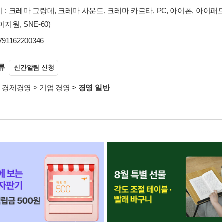
 : 크레마 그랑데, 크레마 사운드, 크레마 카르타, PC, 아이폰, 아이패드
지원, SNE-60)
9791162200346
류
신간알림 신청
>
경제경영
>
기업 경영
>
경영 일반