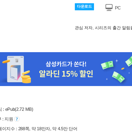
다운로드
PC
관심 저자, 시리즈의 출간 알
: ePub(2.72 MB)
부 : 지원
이지수 : 288쪽, 약 18만자, 약 4.5만 단어