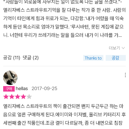
로운 현상이었다. 비쩍 마르고 수척한 남자들이 길거리를 돌아다
“사람들이 외로움에 사무치는 일이 없도록 나는 글을 쓰겠다.”-
한다는 말을 떠올리며, 진정 냉혹함은 나 자신을 붙잡고 놓지 않
기억의 방문을 받으면서 세상을 이런 식으로 어찌어찌 통과해나
책 읽기였다. 가난하고 행색이 별로인 자신과 놀려고 하는 친구가
니는 게 눈에 띄면 그들이 이 갑작스럽고 성경에 나올 법한 질병
엘리자베스 스트라우트기억을 잘 다루는 작가 중 한 사람. 사람의
는 것에서 나온다고 생각한다. “이게 나야, 나는 내가 견딜 수 없
갈 것이다. - 21쪽 이 소설은 기억에 관한 이야기이기도 하다. 루
없어서, 집에 가봤자 장난감도 없고 텔레비전도 없어서, 루시는
에 걸렸다고 보면 되었다.ㆍㆍㆍㆍㆍㆍ'이런 말을 하면 정말 안
기억이 타인에게 힘과 위로가 되는, 다감함.‘내가 어렸을 때 익숙
는 곳―일리노이 주 앰개시―에는 가지 않을 거고, 내가 원하지
시는 계속해서 '나는 그렇게 기억한다', '내 기억은 그렇다', '내가
학교 도서관에서 책을 읽으며 시간을 보냈다. 덕분에 학교 성적이
되는 줄은 알지만, 나는 저들이 거의 부러울 지경이에요. 저 두 사
하게 듣던 목소리로 엄마가 말했다. '루시바턴, 못된 계집애 같으
않는 결혼생활은 하지 않을 거고, 나 자신을 움켜잡고 인생을 헤
잘못 기억하는 것일 수도 있다' 는 등 자신이 쓰고 있는 이야기가
좋았고, 부모의 반대를 무릅쓰고 고향이 아닌 다른 지역에 있는
람은 서로를 가졌고, 진정한 공동체로 결속되어 있으니까요.' 그
니. 너한테 우리가 쓰레기라는 말을 들으러 내가 이 나라를 가로
치며 앞으로, 눈먼 박쥐처럼 그렇게 계속 나아갈 거야!”(204
객관적 사실이 아닌 자신의 기억에 기반해 재구성 된 것임을 강조
대학에 진학했다. 그러나 루시의 어머니는 루시의 성공을 대견하
러자 그가 나를 바라보았고, 그의 얼굴에는 진심 어린 다정함이
질러 여기까지 날아온 게 아니야. 우리는 이 나라로 건너온 최초
p), 바로 이것이 그녀가 생각하는 냉혹함이다. <우골리노와 아
한다. 엄마와 계속 이야기를 나누지만, 엄마의 기억은 루시가 알
게 여기지 않는다. 루시가 다른 지역에 있는 대학에 진학했을 때
더보기
떠올라 있었다. 지금 생각해보면 그는 내가 그렇지 않다는 것을,
의 사람들이었어, 루시 바턴. 내 조상과 네 아빠의 조상 모두 너한
들들> 조각을 바라보던 그녀는 생각한다. “그렇다면 그도 알고
수 없는 영역에 속해 있다. '나도 엄마가 어떤 기억을 지니고 있었
가족을 버리고 부모를 배신한 거리고 루시를 비난한다. 루시가 작
공감 (
11
)
댓글 (2)
내 겉은 풍족해 보여도 속은 외롭다는 것을 알아차렸던 것 같다.
테 우리가 쓰레기라는 말을 들으러 내가 이 나라를 가로질러 여기
있겠구나하고 그 조각가 말이다. 그는 알고 있었던 것이다.”(103
는지 모른다.'(130쪽)그러나 그렇기에, 내가 쓰는 이야기는 오로
가로 데뷔해 좋은 반응을 얻어도 관심조차 없다. 루시가 하는 말
외로움은 내가 맛본 인생의 첫맛이었고, 늘 그 자리에, 내 입안의
까지 날아온 게 아니라고. 그들은 선량하고 점잖은 사람들이었어.
p) 라고. 무엇을 알고 있었다는 것일까? 딸에게 사랑한다는 이
지 나의 것일 수밖에 없다. 내가 '누군가를 보호하려 하거나'(세라
은 잘난 척으로만 듣는다. '내리사랑은 있어도 치사랑은 없다'는
틈 속에 숨어 있다가 자신의 존재를 일깨워주었다. 그날 그는 그
그들은 매사추세츠 주 프로빈스타운의 해안에 닿았고, 물고기를
메뉴
야기를 절대로 하지 못하는 엄마, 과거에 딸에게 했던 잘못을 입
페인이 하지 말라고 한 지점) '뭔가를 피해 비켜서 있지'(루시가
말이 있지만, 루시 바턴의 경우처럼 부모가 자식의 성공을 바라기
사실을 알아차렸을 것이다. 그리고 그는 친절했다. '그러네요.' 그
잡는 정착민이었어. 우리는 이 나라에 정착했고, 나중에 선하고
hellas
2017-09-25
에 올리지 조차 못하는 엄마는 지인들의 실패한 결혼과 불행에 대
세라 페인의 글을 읽으며 느낀 지점) 않는다면. 쓰게 되는 이야기
는커녕 질투하고, 자식은 그런 부모에게 사랑받고 싶다는 미련을
는 그렇게만 말했다. 쉽게 이렇게 말할 수도 있었을 것이다. '제정
용맹한 사람들은 중서부로 건너갔지. 우리는 그런 사람이야. 너는
해서만 이야기 한다. 겉도는 이야기 속에서 엄마의 진심은 무엇일
는 '오직 하나'이고 단지 '하나의 이야기를 여러 방식으로 쓰게 될
거두지 못하는 경우가 분명 존재한다. 병간호를 하러 와서까지 루
신이에요? 저 사람들은 죽어가고 있다고요!' 하지만 그는 그렇게
그런 사람이라고. 그 사실을 절대 잊어서는 안 돼.'- P142세라 페
까? 엄마가 입원했다는 소식을 듣고 병원으로 찾아간 딸에게 제
것'(169쪽)이다. 결국 듬성듬성한 기억들을 그러모아 완성하게
시를 바로 보려 하지 않는 어머니를 보며 '내가 원한 건 엄마가 내
엘리자베스 스트라우트의 책이 출간되면 왠지 두근두근 하는 마
말하지 않았다. 나를 에워싼 외로움을 이해했기 때문이었을 것이
인이 말했다. 자신의 글에 약점이 보이면 독자가 알아내기 전에
발 가달라는 애원을 하는 그녀의 마음속에 있는 죄의식이 자리 잡
되는 것은 '자기 서사'다. 자기 서사를 완성하기 위해서는 과거-
삶에 대해 물어봐 주는 것이었다.'라고 담담히 토로하는 루시가
음으로 얼른 구매하게 된다.에이미와 이저벨, 올리브 키터리지 후
다. 나는 그렇게 생각하고 싶다. 나는 그렇게 생각한다.(53~54
정면으로 맞서서 결연히 고쳐야 해요. 자신의 권위가 서는 게 그
고 있음을 보게 된다. 조각가가 알고 있었던 것은 그것일까? 감히
유년의 시절을 빈 구멍으로 남겨둘 수 없다. 엄마의 방문은 루시
어찌나 가엾던지. 받지 못한 사랑에 대한 미련과 아쉬움을 건드리
세번째 출간 작품인데.조금 결이 다르달까, 좀 더 내면으로 침잠
쪽) 이 책을 읽으면서 삶이라는 것은,나 같은 일반인의 삶일지라
지점이에요. 가르친다는 행위에서 오는 피로가 얼굴에 가득 내려