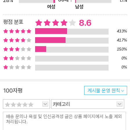
1.1%
2.6%
여성
남성
에 휘는 나무 우듬지를 볼 때, 또는 이스트 강 위로 나지막이 걸린
11월의 하늘을 바라볼 때, 내 마음이 갑자기 어둠에 대한 앎으로
8.6
평점 분포
가득차는 순간들이 예기치 않게 찾아오기도 한다.” _본문 21쪽
43.3%
소설 앞머리에서 화자가 밝히고 있듯이 “이것은 단순한 이야기이
41.7%
다.”(본문 10쪽) 『내 이름은 루시 바턴』은 어둠으로 가득했던, 그
러나 반짝이는 순간들도 있었던 자신의 과거를 회상하는 한 소설
15.0%
가의 이야기다. 소설의 화자인 루시는 지금으로부터 꽤 오래전 1
0%
980년대 중반에 병원에서 보낸 구 주, 그중에서도 오래 연락을
0%
끊고 지내던 엄마가 갑작스레 찾아와 그녀를 간병해줬던 닷새를
회상한다. 당시 루시는 간단한 맹장수술을 받고 원인 모를 고열에
100자평
게시물 운영 원칙
시달린다. 직장과 가사일로 바쁜 남편은 그녀를 보러 오지 못하고
그녀는 일인용 병실에 누워 남편과 어린 아이들을 그리워하며 외
카테고리
로움과 씨름한다. 입원한 뒤 삼 주쯤 지났을 무렵, 그녀 앞에 마법
처럼 엄마가 나타난다. “안녕, 위즐.” 아주 오랫동안 듣지 못했던
애칭으로 그녀를 부르는 엄마의 목소리를 듣자 루시는 단번에 몸