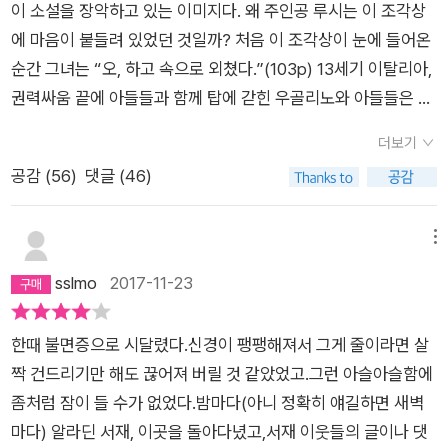
이 소설을 장악하고 있는 이미지다. 왜 주인공 루시는 이 조각상
따뜻한 타인이 될 수 있음을 이야기한다. 그리고 작가는 이 아름
에 마음이 붙들려 있었던 것일까? 처음 이 조각상이 눈에 들어온
답고 진실한 이야기를 수많은 ‘타인들’에게, 우리 독자들에게 바
순간 그녀는 “오, 하고 속으로 외쳤다.”(103p) 13세기 이탈리아,
친다. 『내 이름은 루시 바턴』은 소설가가 독자에게, 한 사람이 다
권력싸움 끝에 아들들과 함께 탑에 갇힌 우골리노와 아들들은 굶
른 사람에게 건넬 수 있는 가장 크고 빛나는 위로다.
어 죽었다. 고통을 견디다 못한 아들들이 자신들을 먹어달라고 애
더보기
원하는 장면이다.(이 이야기는 각색된 것으로 그의 시체에서는
공감 (
56
)
댓글 (46)
육식의 흔적이 없었다고 한다.) 루시는 그 조각을 보기 위해 몇 번
이나 그 미술관을 일부러 찾아갔다.<Ugolino and His Sons>,
Jean-Baptiste Carpeaux(French, 1872-1875), 대리석, 18
메뉴
65-1867두 번째 이미지는 병실 창밖 “밤이면 환한 불빛이 기하
sslmo
2017-11-23
학적으로 밝혀지는 크라이슬러 빌딩의 풍경”(9p)이다. 병실을
찾아온 어머니와 4일 동안 병실에서 기억의 아픈 파편들과 대비
한때 불면증으로 시달렸다.신경이 팽팽해져서 그게 줄이라면 살
를 이룬다. 가난한 유년 시절에 무지할 수밖에 없었던 화려한 세
짝 건드리기만 해도 끊어져 버릴 것 같았었고.그런 아슬아슬함에
상, 자신에게 꽂히던 사람들의 무심하고 차가운 시선을 상징하고
좀처럼 잠이 들 수가 없었다.밤마다(아니 정확히 얘길하면 새벽
있다고 느껴진다. 지독한 가난, “너희 식구들한테서는 냄새가
마다) 알라딘 서재, 이곳을 돌아다녔고,서재 이웃들의 글이나 댓
나”(18p)하고 달아나던 아이들, 배고픔, 방임과 체벌, 유기와 폭