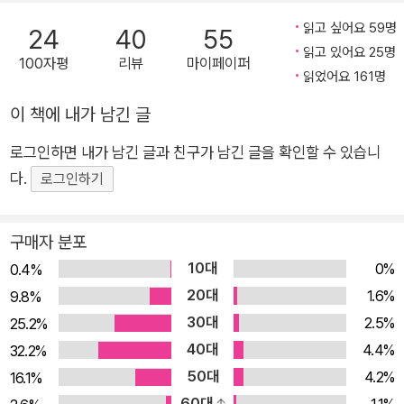
여성 소설가의 이야기를 그린 『내 이름은 루시 바턴』 역시 그 중
읽고 싶어요 59명
24
40
55
심에는 사람이 있다. 이 소설에서 스트라우트는 처음으로 일인칭
읽고 있어요 25명
화자를 내세워 하나의 소설을 완성하는 일과 한 인간이 인생의 의
100자평
리뷰
마이페이퍼
읽었어요 161명
미를 정립하고 정체성을 형성하는 일이 어떻게 맞닿아 있는지를
정갈하고 담백하게 펼쳐낸다. 한층 더 깊어진 삶과 인간에 대한
이 책에 내가 남긴 글
통찰이 이백 페이지 남짓의 길지 않은 소설 속에 밀도 있게 담겨
로그인하면 내가 남긴 글과 친구가 남긴 글을 확인할 수 있습니
있다. 『내 이름은 루시 바턴』을 통해 작가는 소설이란 가장 내밀
다.
로그인하기
한 이야기로 가장 보편적인 위로를 주는 것임을 다시 한번 증명한
다. 2016년 맨부커상 후보에 오르기도 했던 이 작품은 “만약 그
구매자 분포
녀가 『올리브 키터리지』로 퓰리처상을 수상하지 않았다면, 이 소
10대
0%
설이 틀림없이 유력한 후보가 되었을 것이다”(<가디언>)라는
0.4%
20대
평을 들은, 스트라우트의 또하나의 걸작이다. 인생의 첫맛은 외로
1.6%
9.8%
움이었다. 그럼에도 결국…… 모든 삶은 경이롭다. “지금은 내 인
30대
2.5%
25.2%
생도 완전히 달라졌기에, 어린 시절을 돌이켜보며 이런 생각을 하
40대
4.4%
32.2%
게 될 때가 있다. 그렇게 나쁘지는 않았다고. 어쩌면 그렇게 나쁘
50대
4.2%
16.1%
지는 않았을 거라고. 하지만 햇살이 내리쬐는 보도를 걷거나 바람
60대