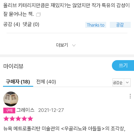
에도 그녀는 앞으로 나아간다. 구원은 타인과의 화해가 아니라 자
올리브 키터리지만큼은 재밌지?는 않았지만 작가 특유의 감성이
신과의 화해에서 오기 때문이다. 결국 소설의 제목이자 소설의 말
잘 묻어나는 책.
미에 등장하는 화자의 선언, “내 이름은 루시 바턴이다”는 자신
공감 (
4
)
댓글 (0)
의 어둠을 향해 내미는 화해의 손길이다. “하늘이 없으면 어떻게
살 수 있을까?” “대신 다른 사람들이 있잖아요.” 어둠 속에 우뚝
서서 밤을 밝히는 크라이슬러 빌딩처럼, 기억 속에 반짝이는 순간
더보기
들은 삶에 내재할 수밖에 없는 어둠을 견딜 만한 것으로 만들어준
다. 그리고 그 순간들에는 언제나 사람이 있다. 결국 누군가에 대
쓰기
마이리뷰
한 기억이란 삶과 삶이 교차한 순간의 흔적이기 때문이다. 다정하
게 이마에 손을 짚어주는 의사와 따뜻하게 감싸안아주는 간호사,
구매자 (18)
전체 (40)
마음속 깊숙이 박힌 외로움을 들여다보고 이해해주는 위층의 신
사. 이들은 루시의 곁에 오래 머물진 않지만 루시에게 외로움을
메뉴
견딜 온기를 나누어주는 타인들이다. 소설은 그렇게 우리의 삶에
그레이스
2021-12-27
서 작은 시간만을 점유했던 따뜻한 사람들을, 우리가 혼자가 아니
라는 사실을 조용히 일깨워주는 사람들을 이야기한다. 또한 루시
뉴욕 메트로폴리탄 미술관의 <우골리노와 아들들>의 조각상,
가 책을 통해 외로움을 덜어냈듯, 소설 역시 누군가에게는 그렇게