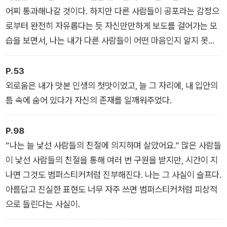
야기로 가장 보편적인 위로를 주는 것임을 다시 한번 증명한다. 2
어찌 통과해나갈 것이다. 하지만 다른 사람들이 공포라는 감정으
016년 맨부커상 후보에 오르기도 했던 이 작품은 "만약 그녀가 <
로부터 완전히 자유롭다는 듯 자신만만하게 보도를 걸어가는 모
올리브 키터리지>로 퓰리처상을 수상하지 않았다면, 이 소설이
습을 보면서, 나는 내가 다른 사람들이 어떤 마음인지 알지 못한
틀림없이 유력한 후보가 되었을 것이다"(「가디언」)라는 평을 들
다는 사실을 깨닫는다. 삶은 아주 많은 부분이 추측으로 이루어진
은, 스트라우트의 또하나의 걸작이다.
듯하다.
P.53
외로움은 내가 맛본 인생의 첫맛이었고, 늘 그 자리에, 내 입안의
틈 속에 숨어 있다가 자신의 존재를 일깨워주었다.
P.98
“나는 늘 낯선 사람들의 친절에 의지하며 살았어요.” 많은 사람들
이 낯선 사람들의 친절을 통해 여러 번 구원을 받지만, 시간이 지
나면 그것도 범퍼스티커처럼 진부해진다. 나는 그 사실이 슬프다.
아름답고 진실한 표현도 너무 자주 쓰면 범퍼스티커처럼 피상적
으로 들린다는 사실이.