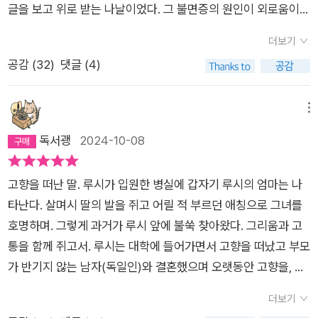
글을 보고 위로 받는 나날이었다. 그 불면증의 원인이 외로움이었
력의 기억들과 겉도는 대화의 대조는 아직 치유되지 못한 상처가
는지 확실하지 않지만, 나는 이곳에서 치유되었었다. 엘리자베스
있음을 알려준다. “이따금 예고 없이, 부모님이 충동적으로 사
더보기
스트라우트의 '내이름은 루시 바턴'을 읽었다.'올리브 키터리지'가
정없이 우리를 때리기도 했는데―때리는 사람은 대체로 엄마였
공감 (
32
)
댓글 (4)
참 좋았어서 이 책을 알게 되자 바로 들였다.이 책은 '올리브 키터
고, 대체로 아빠가 보는 데서였다―지금 생각해보면 우리의 푸르
리지'와 닮았으나,'올리브 키터리지'보다 자전적인 느낌이 더 강하
죽죽한 피부와 침울한 태도를 보고 그 사실을 눈치 챈 사람도 있
다.왜 자전적인 느낌이 강하다고 하느냐 하면,이 책의 주인공 '루
메뉴
었을 것 같다.”(19p) 고립되고 지적 성장에 있어 자극과 도움을
시 바턴'의 직업 또한 소설가이고, '사라 페인'이라는 또 한명의 소
독서괭
2024-10-08
받지 못했던 그녀는 예절, 말의 뉘앙스, 눈초리의 의미들에 대해
설가가 등장하는데,어조가 독백조여서 엘리자베스 스트라우트
스스로 터득해 갈 뿐이었다. 그녀는 그런 일에 무지했었다. 시간
의 얘기를 하고 있는 듯 여겨진다.이 책까지는 재밌게 읽었으나,
이 흐른 뒤 길을 걷다 떠오른 기억 속에서 사람들이 자신을 어떻
고향을 떠난 딸. 루시가 입원한 병실에 갑자기 루시의 엄마는 나
다른 작품들은 '글쎄~' 잘 모르겠다.여지껏 읽은 두 작품으로 미
게 바라보고 있었음과 자신의 유년이 얼마나 어두웠는가를 깨닫
타난다. 살며시 딸의 발을 쥐고 어릴 적 부르던 애칭으로 그녀를
루어 나머지 것들도 충분히 짐작하겠다.또 한가지, 바로 전에 '박
는 순간의 묘사는 가슴이 저리도록 아름답다. 역설적이다. “어
호명하며. 그렇게 과거가 루시 앞에 불쑥 찾아왔다. 그리움과 고
지리'의 '다윈 영의 악의 기원'을 읽은 탓일 수도 있는데,책의 두께
린 시절을 돌이켜보며 이런 생각을 하게 될 때가 있다. 그렇게 나
통을 함께 쥐고서. 루시는 대학에 들어가면서 고향을 떠났고 부모
대비 가격이 높게 책정된 것 같다. 암튼 이 책을 읽으면서 참 묘한
쁘지는 않았다고. 어쩌면 그렇게 나쁘지는 않았을 거라고. 하지만
가 반기지 않는 남자(독일인)와 결혼했으며 오랫동안 고향을, 가
경험을 했다.루시 바턴의 얘기를 읽는 것인데,내가 심리 상담사와
햇살이 내리쬐는 보도를 걷거나 바람에 휘는 나무 우듬지를 볼
족을 찾지 않았다. 그럼에도 과거는- 고향은, 가족은 - '머리 위에
마주 앉아 있는 듯한 느낌이었다.루시바턴의 삶이 나와 비슷한 구
더보기
때, 또는 이스트 강 위로 나지막이 걸린 11월의 하늘을 바라볼 때,
떠 있는 하나의 구조물'처럼 언제나 존재했다. '출신이랄 게 없
석이 있는 것도 아니고,내가 그녀에게 감정 이입을 한 것도 아닌