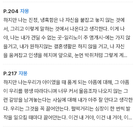
로 들어가 낯선 사람과 새로 들어온 스웨터에 대해 대화를 나눈
다. 아마 대부분의 다른 사람들도 이렇듯 반쯤은 알게 반쯤은 모
P.204
자몽
르게, 사실일 리 없는 기억의 방문을 받으면서 세상을 이런 식으
하지만 나는 진정, 냉혹함은 나 자신을 붙잡고 놓지 않는 것에
로 어찌어찌 통과해나갈 것이다.
서, 그리고 이렇게 말하는 것에서 나온다고 생각한다. 이게 나
야, 나는 내가 견딜 수 없는 곳-일리노이 주 앰개시-에는 가지 않
을거고, 내가 원하지않는 결혼생활은 하지 않을 거고, 나 자신
을 움켜잡고 인생을 헤치며 앞으로, 눈먼 박쥐처럼 그렇게 계
속 나아갈 거야! 라고. 이것이 그 냉혹함이라고, 나는 생각한다.
P.217
자몽
하지만 나는우리가 아이였을 때 품게 되는 아픔에 대해, 그 아픔
이 우리를 평생 따라다니며 너무 커서 울음조차 나오지 않는 그
런 갈망을 남겨놓는다는 사실에 대해 내가 아주 잘 안다고 생각한
다. 우리는 그것을 꼭 끌어안는다. 펄떡거리는 심장이 한 번씩 발
작을 일으킬 때마다 끌어안는다. 이건 내 거야, 이건 내 거야, 이
건 내 거야.