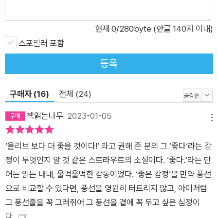
이 따뜻해지는 것을 느낀다. 그녀의 엄마는 침대 곁에 앉아 고향
사람들에 대한 이야기를 끊임없이 풀어놓는다. 그들의 결혼생활,
현재
0
/280byte (한글 140자 이내)
불행한 결말을 맺었던 삶들에 대해서. 엄마의 이야기는 루시의 마
스포일러 포함
음속 깊은 곳에 무겁게 가라앉아 있던 어린 시절의 기억을 현재의
등록
표면 위로 불러온다. 종조부의 차고에서 지내며 추위와 배고픔과
외로움에 떨던 날들, 부모님의 억압과 간헐적인 폭력이 이어지던
날들, 그래서 그토록 떠나고 싶어했던 고향 앰개시에 대한 기억
구매자 (16)
전체 (24)
을. 또한 그녀가 그토록 동경했던 뉴욕에서의 삶까지도. 그리고
책읽는나무
2023-01-05
루시는 서서히 깨닫는다. 그러한 기억들이 어떻게 그녀를 현재의
메뉴
그녀로, 소설가로 만들었는지를. “하지만 이건 내 이야기이다. 이
‘올리브 보다 더 좋을 것이다!‘ 라고 권해 준 분의 그 ‘좋다‘라는 감
이야기는 내 것이다. 이 이야기만큼은. 그리고 내 이름은 루시 바
정이 무엇인지 알 것 같은 스트라우트의 소설이다. ‘좋다.‘라는 단
턴이다.” 『내 이름은 루시 바턴』에서 작가는 루시 바턴이라는 일
어는 읽는 내내, 울먹울먹한 감동이었다. ‘좋은 감정‘을 만약 풍선
인칭 화자에게 목소리를 내어준다. 게다가 스스로를 ‘나’라고 지
으로 비교할 수 있다면, 풍선을 영원히 터트리지 않고, 아이처럼
칭하는 이 소설의 화자는 소설가이다. 작품 중반부에 이르면 자신
그 풍선줄을 꼭 그러쥐어 그 풍선을 곁에 꼭 두고 싶은 심정이
이 소설을 쓰게 된 이유와 경위에 대해 루시 바턴이 풀어놓는 이
다.
짧지만 강렬한 이야기 자체가 곧 루시의 작품이라는 사실이 드러