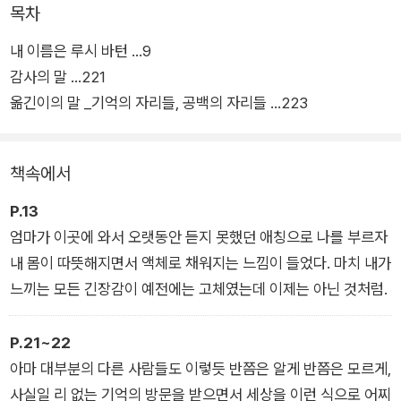
자들의 많은 사랑을 받고 있는 엘리자베스 스트라우트의 장편소
목차
설.
내 이름은 루시 바턴 ...9
감사의 말 ...221
엘리자베스 스트라우트 소설의 중심에는 늘 '사람'이 있었다. 그
옮긴이의 말 _기억의 자리들, 공백의 자리들 ...223
는 복잡 미묘한 인간관계와 다층적이고 때로는 모순적인 인간의
내면을 그려내는 데 탁월한 역량을 발휘해왔다. 자신의 과거를 회
상하며 삶의 의미와 가치를 찾아가는 한 여성 소설가의 이야기를
책속에서
그린 <내 이름은 루시 바턴> 역시 그 중심에는 사람이 있다.
P.13
이 소설에서 스트라우트는 처음으로 일인칭 화자를 내세워 하나
엄마가 이곳에 와서 오랫동안 듣지 못했던 애칭으로 나를 부르자
의 소설을 완성하는 일과 한 인간이 인생의 의미를 정립하고 정체
내 몸이 따뜻해지면서 액체로 채워지는 느낌이 들었다. 마치 내가
성을 형성하는 일이 어떻게 맞닿아 있는지를 정갈하고 담백하게
느끼는 모든 긴장감이 예전에는 고체였는데 이제는 아닌 것처럼.
펼쳐낸다. 한층 더 깊어진 삶과 인간에 대한 통찰이 이백 페이지
남짓의 길지 않은 소설 속에 밀도 있게 담겨 있다.
P.21~22
아마 대부분의 다른 사람들도 이렇듯 반쯤은 알게 반쯤은 모르게,
<내 이름은 루시 바턴>을 통해 작가는 소설이란 가장 내밀한 이
사실일 리 없는 기억의 방문을 받으면서 세상을 이런 식으로 어찌