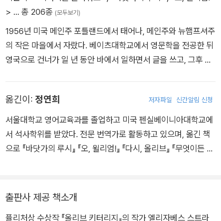
>
… 총 206종
(모두보기)
1956년 미국 메인주 포틀랜드에서 태어나, 메인주와 뉴햄프셔주
의 작은 마을에서 자랐다. 베이츠대학교에서 영문학을 전공한 뒤
영국으로 건너가 일 년 동안 바에서 일하면서 글을 쓰고, 그후 다
시 미국으로 돌아와 끊임없이 소설을 썼지만 원고는 거절당하기
일쑤였다. 작가가 되지 못하리라는 두려움에 그녀는 시러큐스대
옮긴이:
정연희
저자파일
신간알림 신청
학교에서 법학을 전공하고 잠시 법률회사에서 일했지만, 얼마 지
나지 않아 일을 그만두고 뉴욕으로 돌아와 글쓰기에 매진한다. 문
서울대학교 영어교육과를 졸업하고 미국 펜실베이니아대학교에
학잡지 등에 단편소설을 발표하던 스트라우트는 1998년 첫 장편
서 석사학위를 받았다. 전문 번역가로 활동하고 있으며, 옮긴 책
소설 『에이미와 이저벨』을 발표하며 작품성과 대중성을 동시에
으로 『바닷가의 루시』 『오, 윌리엄!』 『다시, 올리브』 『무엇이든 가
인정받는다. 2008년 발표한 세번째 소설 『올리브 키터리지』로
능하다』 『버지스 형제』 『내 이름은 루시 바턴』 『에이미와 이저벨』
언론과 독자들의 호평을 받으며 2009년 퓰리처상을 수상했고,
『디어 라이프』 『착한 여자의 사랑』 『소녀와 여자들의 삶』 『매트릭
이 작품은 HBO에서 미니시리즈로도 제작되었다. 이후 『버지스
스』 『운명과 분노』 『엘리너 올리펀트는 완전 괜찮아』 『그 겨울의
출판사 제공 책소개
형제』 『내 이름은 루시 바턴』 『무엇이든 가능하다』, 그리고 『올리
일주일』 『헬프』 『정육점 주인들의 노래클럽』 『한낮의 열기』 『씨
브 키터리지』의 후속작인 『다시, 올리브』까지 꾸준히 작품 활동
퓰리처상 수상작 『올리브 키터리지』의 작가 엘리자베스 스트라
앗에서 먼지로』 등이 있다.