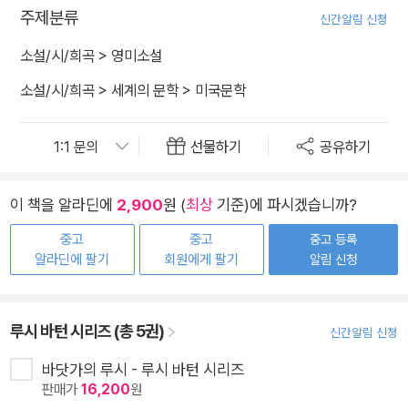
주제분류
신간알림 신청
소설/시/희곡
>
영미소설
소설/시/희곡
>
세계의 문학
>
미국문학
선물하기
공유하기
이 책을 알라딘에
2,900
원 (
최상
기준)에 파시겠습니까?
중고
중고
중고 등록
알라딘에 팔기
회원에게 팔기
알림 신청
루시 바턴 시리즈 (총 5권)
신간알림 신청
바닷가의 루시 - 루시 바턴 시리즈
판매가
16,200
원