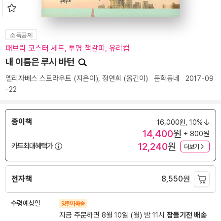
소득공제
패브릭 코스터 세트, 투명 책갈피, 유리컵
내 이름은 루시 바턴
엘리자베스 스트라우트
(지은이),
정연희
(옮긴이)
문학동네
2017-09
-22
종이책
16,000
원,
10%
14,400
원
+ 800원
12,240
원
카드최대혜택가
더보기
전자책
8,550
원
수령예상일
양탄자배송
지금 주문하면 8월 10일 (월) 밤 11시
잠들기전 배송