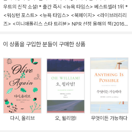
을 이어가며 많은 사랑을 받았다. 2021년 발표한 『내 이름은 루
우트의 신작 소설! * 출간 즉시 <뉴욕 타임스> 베스트셀러 1위 *
시 바턴』의 후속작 『오, 윌리엄!』으로 부커상 최종후보에 올랐고
<워싱턴 포스트> <뉴욕 타임스> <북페이지> <라이브러리리
이듬해 같은 시리즈의 최신작이자 바이러스가 퍼진 세계를 다룬
즈> <미니애폴리스 스타 트리뷴> NPR 선정 올해의 책(2016)
『바닷가의 루시』를 출간했다. 2024년 출간한 『이야기를 들려줘
아름답고 정제된 문체, 삶의 이면을 들여다보는 날카로우면서도
요』는 20년간 써온 소설 속 인물들이 총출동한 작품으로, 필력이
사려 깊은 시선으로 많은 독자들의 마음을 사로잡아온 엘리자베
이 상품을 구입한 분들이 구매한 상품
최고조에 이르렀다는 평과 함께 여성소설상 최종후보에 올랐다.
스 스트라우트. ‘올리브’라는 인물을 축으로 사람들의 다양한 삶
을 보여주며 이를 통해 사랑과 이별, 상실과 외로움, 기쁨과 슬픔
그리고 희망 등 생의 다양한 측면을 그려냈던 『올리브 키터리지』,
애증이 교차하는 엄마와 딸 사이의 미묘한 심리를 다루면서 그들
이 맞이하는 위태로운 한 계절을 그려냈던 『에이미와 이저벨』로
이미 한국 독자들의 많은 사랑을 받고 있는 그의 신작 『내 이름은
루시 바턴』이 출간된다. 엘리자베스 스트라우트 소설의 중심에는
늘 ‘사람’이 있었다. 그는 복잡 미묘한 인간관계와 다층적이고 때
로는 모순적인 인간의 내면을 그려내는 데 탁월한 역량을 발휘해
다시, 올리브
오, 윌리엄!
무엇이든 가능하다
왔다. 자신의 과거를 회상하며 삶의 의미와 가치를 찾아가는 한