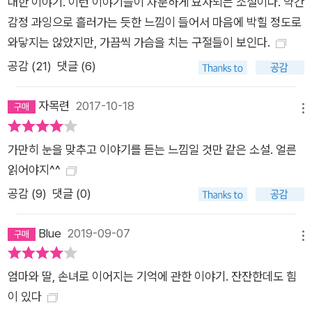
대한 이야기. 이런 이야기들이 차분하게 묘사되는 소설이다. 약간
야, 이건 내 거야, 이건 내 거야.” _본문 217쪽 결국 『내 이름은 루
감정 과잉으로 흘러가는 듯한 느낌이 들어서 마음에 박힐 정도로
시 바턴』에서 말하는 ‘인간의 조건’은 기억이다. 매 순간 한 겹씩
와닿지는 않았지만, 가끔씩 가슴을 치는 구절들이 보인다.
쌓인 그 기억의 총체가 ‘나’라는 사람을 구성하고 정의한다. 하지
만 그 기억은 선연하고 명료한 기억이 아니라 흐릿하고 모호한 기
공감 (
21
)
댓글 (6)
억이다. 일부가 지워져 있거나 세월 속에서 뒤틀린 기억이다. 소
설의 화자인 루시는 반복해서 자신의 기억이, 즉 자신의 진술이,
자목련
2017-10-18
메뉴
사실이 아닐 수도 있음을 밝힌다. 따라서 독자는 화자가 말하는
과거의 일화들이 실제로 일어난 일이 맞는지 확신할 수 없다. 기
가만히 눈을 맞추고 이야기를 듣는 느낌일 것만 같은 소설. 얼른
억은 그렇게 불완전하고 우리를 구성하는 것이 그 불완전함이기
읽어야지^^
에, 타인을 진정으로 이해하는 것 역시 불가능하다. 루시는 엄마
공감 (
9
)
댓글 (0)
가 어린 시절 자신이 받았던 고통과 상처를 떠올려주기를 기대하
지만 끝내 그 바람은 이루어지지 않는다. 두 사람의 기억은 어긋
Blue
2019-09-07
메뉴
난다. 딸과 엄마는 서로를 사랑하지만 서로를 완전히 이해하지 못
한다. 작품 속에서 루시가 끊임없이 과거의 기억을 떠올리는 것은
엄마와 딸, 손녀로 이어지는 기억에 관한 이야기. 잔잔한데도 힘
어떤 최종적인 하나의 진실을 확인하기 위해서가 아니다. 중요한
이 있다
것, 소설이 진정으로 말하고 싶어하는 것은 실체적 진실이 아니라