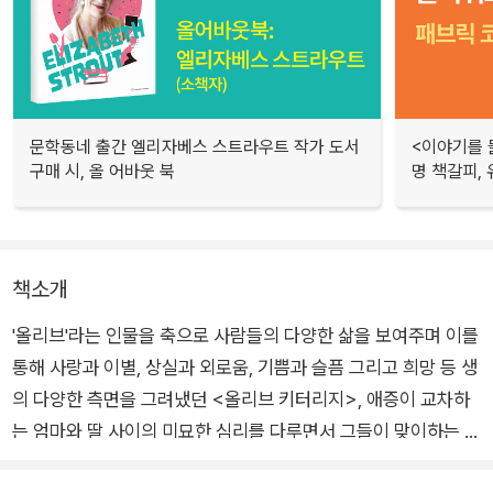
문학동네 출간 엘리자베스 스트라우트 작가 도서
<이야기를 
구매 시, 올 어바웃 북
명 책갈피,
책소개
'올리브'라는 인물을 축으로 사람들의 다양한 삶을 보여주며 이를
통해 사랑과 이별, 상실과 외로움, 기쁨과 슬픔 그리고 희망 등 생
의 다양한 측면을 그려냈던 <올리브 키터리지>, 애증이 교차하
는 엄마와 딸 사이의 미묘한 심리를 다루면서 그들이 맞이하는 위
태로운 한 계절을 그려냈던 <에이미와 이저벨>로 이미 한국 독