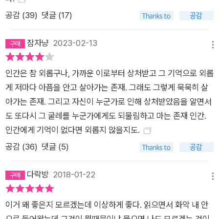
난다. 즉 『내 이름은 루시 바턴』은 소설이 쓰인 계기(원인)에 대한
공감 (
39
)
댓글 (17)
이야기이면서 동시에 쓰인 소설(결과) 그 자체이다. 시작과 끝이
맞물린 뫼비우스의 띠처럼 원인과 결과가 맞물린 이 작품의 구성
잠자냥
2023-02-13
메뉴
은 언뜻 단순해 보이는 이야기에 깊이를 부여한다. 『내 이름은 루
시 바턴』은 소설가가 되는 일에 대한, 소설가로 사는 일에 대한,
인간은 참 외롭구나, 가까운 이로부터 상처받고 그 기억으로 외롭
그리고 소설을 쓰는 일에 대한 일종의 메타소설인 셈이다. 따라서
게 저마다 아픔을 안고 살아가는 존재. 그래도 그렇게 묵묵히 살
“책이 내 외로움을 덜어주었다 (…) 그래서 생각했다. 나도 사람
아가는 존재. 그리고 자신이 누군가로 인해 상처받았음을 알면서
들이 외로움에 사무치는 일이 없도록 글을 쓰겠다고!”(본문 34
도 또다시 그 굴레를 누군가에게도 되물림하고 마는 존재 인간.
쪽) 말하는 루시 바턴의 목소리 뒤에서 우리는 오랜 세월 소설가
인간에게 기억이 없다면 외롭지 않을지도.
로 살아온 작가 스트라우트의 존재감을 느낄 수밖에 없다. 시간
공감 (
36
)
댓글 (5)
순서에 관계없이 단편적인 기억의 조각들로 느슨하게 연결되어
있는 이 소설의 구성 역시 스트라우트의 글쓰기 방식과 일치한다.
다락방
2018-01-22
메뉴
엘리자베스 스트라우트는 언론에 기고한 글에서 자신의 작업 방
식을 이렇게 밝힌 바 있다. 처음부터 끝까지 선형적으로 소설을
‪이거 왜 좋은지 모르겠는데 이상하게 좋다. 읽으면서 화악 내 안
쓰는 것이 아니라 일상 속에서 떠오른 장면들을 ‘수집해’ 짤막하
으로 들어왔는데 그것이 뭣때문이냐 물으면 나도 모르겠는 것이