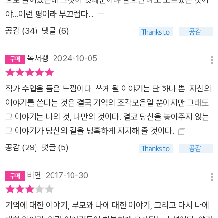
게 글로 옮긴 뒤 커다란 테이블 위에 펼쳐놓고 각 장면들의 연결
야...‬이런 평이라 부끄럽다...
성을 떠올리는 방식으로 글을 쓴다고. 그리고 단편적인 장면들을
공감 (
34
)
댓글 (6)
수집하는 그 과정이 소설 쓰기에서 자신이 가장 좋아하는 단계라
고. 비교적 이야기성이 뚜렷했던 이전 작품들과 달리 조금 더 자
독서괭
2024-10-05
유로운 서사로 얽힌 이 작품은 스트라우트 소설의 원형에 조금 더
메뉴
가깝다고도 볼 수 있을 것이다. 그러나 결과적으로 이 작품을 통
작가 수업을 들은 느낌이다. 쓰게 될 이야기는 단 하나 뿐. 자신의
해 스트라우트가 하려는 일은, 그리고 해내는 일은 이전 작품들과
이야기를 쓴다는 것은 결국 기억의 조각모음일 뿐이지만 그래도
다르지 않다. 그것은 “인간의 조건에 대해 알려주는 것, 우리는
그 이야기는 나의 것, 나만의 것이다. 결코 당신을 놓아주지 않는
누구이고 우리는 무슨 생각을 하고 우리는 어떤 행동을 하는지를
그 이야기가 당신의 길을 냉혹하게 지지해 줄 것이다.
말해주는 것”(본문 114쪽)이다. 기억, 우리를 붙잡고 있는 것. 혹
공감 (
29
)
댓글 (5)
은 우리가 붙잡고 있는 것. “나는 우리가 아이였을 때 품게 되는
아픔에 대해, 그 아픔이 우리를 평생 따라다니며 너무 커서 울음
비연
2017-10-30
조차 나오지 않는 그런 갈망을 남겨놓는다는 사실에 대해 내가 아
메뉴
주 잘 안다고 생각한다. 우리는 그것을 꼭 끌어안는다. 펄떡거리
기억에 대한 이야기, 부모와 나에 대한 이야기, 그리고 다시 나에
는 심장이 한 번씩 발작을 일으킬 때마다 끌어안는다. 이건 내 거