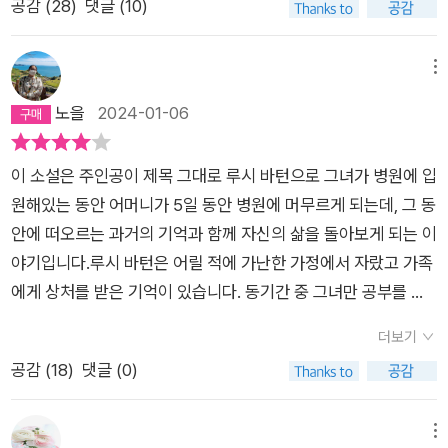
공감 (
28
)
댓글 (10)
내 마음이 갑자기 어둠에 대한 앎으로 가득 차는 순간들이―예기
다'고 소개되는 루시는 일리노이주 앰개시 출신으로서 '스타일이
데,나도 모르는 사이에 무장해제되어 어떻게든 위로 받고 치유되
치 않게―찾아오기도 한다. 그 앎이 너무 깊어 나도 모르게 소리
없다'고 평가되는 차림새로 뉴욕에 살며 누구에게도 설명하기 힘
는 것이다.'잘못을 하는 건 인간의 몫이고, 용서하는 건 신의 영
가 터져 나올 것 같고, 그러면 나는 가장 가까운 옷가게로 들어가
든 어린 시절의 빈곤함을 감춘 적 없지만 마치 감춘 것처럼(설명
메뉴
역'이라는 말처럼,잘못을 하면 안되는 어떤 것으로 색안경을 쓰고
낯선 사람과 새로 들어온 스웨터에 대해 대화를 나눈다.”(21p)
되지 않으므로) 지내는데, 그건 참으로 외로운 경험이었을 것이
노을
2024-01-06
대하기보다는,그냥 어찌하다보니 그렇게 되는 삶도 있다고 인정
사람들도 이런 기억의 방문을 받으면서 통과해나가겠지만 그들
다. '외로움은 내가 맛본 인생의 첫맛이었고, 늘 그 자리에, 내 입
하고 받아들이게 한다.우리가 선택을 할 수 없는 어떤 것들에 대
은 공포라는 감정으로부터 완전히 자유로운 것처럼 보인다. 자신
안의 틈 속에 숨어 있다가 자신의 존재를 일깨워주었다.'(53쪽)대
해서,또는 우리가 어떤 선택을 한 것들에 대해서,왜 그렇게 했을
이 소설은 주인공이 제목 그대로 루시 바턴으로 그녀가 병원에 입
은 타인을 잘 알지 못하고, 삶은 많은 부분이 추측으로 이루어진
학시절 루시의 룸메이트는 엄마를 유독 싫어했으면서도 엄마가
까 의문을 제시하기보다는,그때 그런 선택을 할 수밖에 없었구나,
원해있는 동안 어머니가 5일 동안 병원에 머무르게 되는데, 그 동
듯하다는 그녀의 생각이 슬프다. 자신이 얼마나 비참한지 조차
보내준 치즈를 버리지 못하고 두었다가 오랜 시간이 되어서야 자
그럴 수도 있었구나,하며 가만히 등 두드려 주는 느낌이라고 해야
안에 떠오르는 과거의 기억과 함께 자신의 삶을 돌아보게 되는 이
알지 못했던 소녀가 유년의 루시였다. 그녀의 아버지는 전쟁의 고
신이 없는 사이에 치즈를 치워 달라고 루시에게 부탁한다. 엄마란
할까?어쩜 이건 묘한 경험이 아니라, 루시 바턴 모녀 간의 내리사
야기입니다.루시 바턴은 어릴 적에 가난한 가정에서 자랐고 가족
통스런 기억으로 자신뿐 아니라 가족들도 가둬두었다. 그녀가 갇
그런 존재다. 당신의 사랑을 바라지 않는다고 외쳐 놓고도 당신으
랑을 보고 그리 되었을 것이다. 이 책엔 멋지고 잘 나가는 사람들
에게 상처를 받은 기억이 있습니다. 동기간 중 그녀만 공부를 잘
혀 있곤 했던 트럭에서의 기억은 모호하고 희미하지만 존재의 그
로부터 도착한 사랑을 차마 내 손으로 버리지도 못하게 만드는 존
은 등장하지 않는다.하지만, 그게 우리의 삶이구나, 일상이구나
한 덕분에 그녀는 전액장학금으로 대학에 진학하여 자신의 계급
림자로 남아있어 순간순간 두려움으로 튀어 나온다. 그녀의 기억
재. 루시의 엄마에 대한 감정은 어떨까. 사랑한다는 말을 결코 하
더보기
그런 생각이 든다.죽음을 앞두고 고래고래 소리지르는 노파를 피
을 탈출했지만 덕분에 남겨진 가족과는 거리감을 가지고 있지요.
속의 집은 갇힘, 돌아가면 다시는 벗어날 수 없을 것 같아 두려운
지 못하는 엄마. 지독한 가난(지독한 추위!), 주변의 멸시(쓰레기
공감 (
18
)
댓글 (0)
해 1인실로 옮겼더니이젠 외로움이 크게 찾아왔다거나,결혼하고
생각지도 않게 어머니의 간호를 받았지만 어머니는 과거와 달라
장소였다. “추수감사절이라 집에 돌아온 날 밤, 나는 잠을 이루
라는 말), 학대(트럭에 갇혀 있던 기억과 체벌). 그럼에도 이런 일
아이를 낳으면서 한번도 친정에 가지않은 여자에게 엄마와의 조
지지 않았고 덕분에 과거의 기억들이 소환됩니다. 하지만 그녀는
지 못했다. 대학생활이 꿈일까봐 두려웠고, 눈을 뜨면 다시 이 집
들을 잘 기억하지 못하는 엄마. 이게 다일까? 책을 끝까지 읽으면
우가 약간 낯설다거나, 그런 것들 말이다. 엄마가 병실에 머무르
결국 그 기억들로 인해 현재의 자신의 삶이 이루어져 왔음을 알게
메뉴