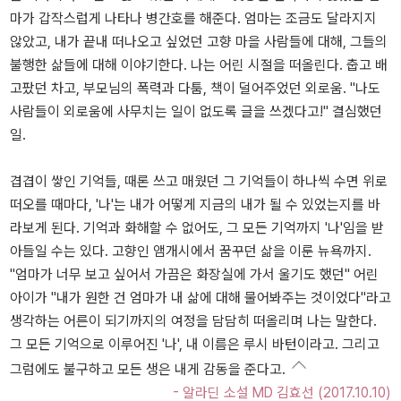
마가 갑작스럽게 나타나 병간호를 해준다. 엄마는 조금도 달라지지
않았고, 내가 끝내 떠나오고 싶었던 고향 마을 사람들에 대해, 그들의
불행한 삶들에 대해 이야기한다. 나는 어린 시절을 떠올린다. 춥고 배
고팠던 차고, 부모님의 폭력과 다툼, 책이 덜어주었던 외로움. "나도
사람들이 외로움에 사무치는 일이 없도록 글을 쓰겠다고!" 결심했던
일.
겹겹이 쌓인 기억들, 때론 쓰고 매웠던 그 기억들이 하나씩 수면 위로
떠오를 때마다, '나'는 내가 어떻게 지금의 내가 될 수 있었는지를 바
라보게 된다. 기억과 화해할 수 없어도, 그 모든 기억까지 '나'임을 받
아들일 수는 있다. 고향인 앰개시에서 꿈꾸던 삶을 이룬 뉴욕까지.
"엄마가 너무 보고 싶어서 가끔은 화장실에 가서 울기도 했던" 어린
아이가 "내가 원한 건 엄마가 내 삶에 대해 물어봐주는 것이었다"라고
생각하는 어른이 되기까지의 여정을 담담히 떠올리며 나는 말한다.
그 모든 기억으로 이루어진 '나', 내 이름은 루시 바턴이라고. 그리고
그럼에도 불구하고 모든 생은 내게 감동을 준다고.
- 알라딘 소설 MD 김효선 (2017.10.10)