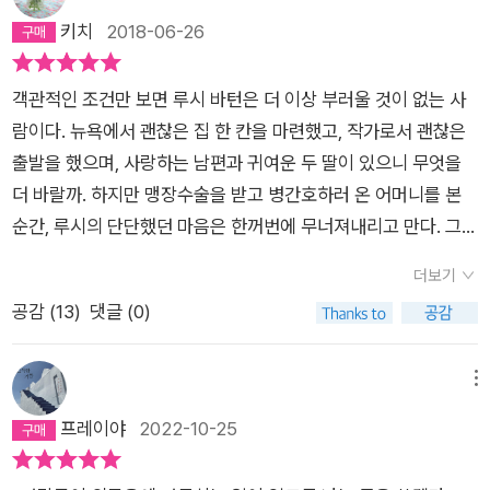
에서 영원히 머물게 될까봐 두려웠다. 그렇게 되면 견딜 수 없을
그게 아님을 알게 된다. 엄마가 대화를 단절하고 눈을 감았을 때,
는 동안 엄마가 늘 쪽잠을 주무시는걸 알게 된다.평생을 쪽잠을
되고 자신의 삶을 긍정하게 됩니다. 그리고 말하지요. 내 이름은
키치
2018-06-26
것 같았다. 나는 생각했다. 안 돼. 그 생각을 한참 하다 나는 겨우
루시는 '오래전의 그 익숙하고 어두운 무엇 속으로 떨어지는 느낌
주무셨다는데,그녀의 어린 시절에는 그런 기억이 없다.잠깐씩 엄
루시 바턴이라고요.사실 저는 이 소설의 후편인 '오!윌리엄'을 먼
잠이 들었다.”(35p) 외로움은 루시가 맛본 인생의 첫 인상이었
을 받았다.'(97쪽) 엄마는 그 시절 여러 가지 사건에 관해, 루시가
마와 대화를 나누기도 하지만,대부분 루시바턴이 속으로 생각하
저 읽긴 했습니다만 읽어보니 순서가 뒤바뀌어도 큰 문제는 아닌
고, 그것은 숨어 있다가 존재를 일깨워주곤 했다. 그런 그녀는
겪어야만 했던 일들에 관해 눈을 감았을 것으로 추측된다. 그러나
객관적인 조건만 보면 루시 바턴은 더 이상 부러울 것이 없는 사
는 것들이다.아마 대부분의 다른 사람들도 이렇게 반쯤은 알게 반
듯 싶습니다. 두 소설이 다루는 주제가 다르니까요. 하지만 삶을
“나는 늘 낯선 사람들의 친절에 의지하며 살았어요”(98p)라고
엄마는 이유를 알 수 없는 병증으로 입원한 루시의 곁에 있기 위
람이다. 뉴욕에서 괜찮은 집 한 칸을 마련했고, 작가로서 괜찮은
쯤은 모르게, 사실일 리 없는 기억의 방문을 받으면서 세상을 이
다룬다는 면에서는 동일한 것 같습니다.크게 드라마틱하지는 않
한 블랑시 뒤부아의 대사를 기억한다. 그 대사처럼 그녀는 사람들
해 달려왔다. 그리고 '엄마라면 자식을 보호해야 하는 거니까'(80
출발을 했으며, 사랑하는 남편과 귀여운 두 딸이 있으니 무엇을
런 식으로 어찌어찌 통과해나갈 것이다. 하지만 다른 사람들이 공
아도 삶은 이어지는 것 같습니다. 이 소설은 삶에 대해 그렇게 말
의 친절에 위로를 받고 눈물을 흘린다. 헤일리 선생님, 제러미, 몰
쪽) 라고 말한다. 지금은 내 인생도 완전히 달라졌기에, 어린 시절
더 바랄까. 하지만 맹장수술을 받고 병간호하러 온 어머니를 본
포라는 감정으로부터 완전히 자유롭다는 듯 자신만만하게 보도
하네요,​
라, 세라 페인, 그리고 매일 병실을 찾아오는 친절한 의사. 우연
을 돌이켜보며 이런 생각을 하게 될 때가 있다. 그렇게 나쁘지는
순간, 루시의 단단했던 마음은 한꺼번에 무너져내리고 만다. 그리
를 걸어가는 모습을 보면서, 나는 내가 다른 사람들이 어떤 마음
히 만났던 소설가 세라 페인의 워크숍에서 참여하고, 세라페인은
않았다고. 어쩌면 그렇게 나쁘지는 않았을 거라고. 하지만 햇살이
고 밀려든 과거의 기억들. 엘리자베스 스트라우트의 소설 <내 이
인지 알지 못한다는 사실을 깨닫는다. 삶은 아주 많은 부분이 추
더보기
자신의 이야기를 쓰는 루시를 격려한다. 그것은 ‘학대’ 이야기가
내리쬐는 보도를 걷거나 바람에 휘는 나무 우듬지를 볼 때, 또는
름은 루시 바턴>은 병원에 입원한 루시 바턴이 오랜만에 만난 어
측으로 이루어진 듯하다.(21~22쪽) 내가 앞에서 심리 상담을 받
공감 (
13
)
댓글 (0)
아니라 “사랑 이야기이고 전쟁에서 저지른 일 때문에 평생을 하
이스트 강 위로 나지막이 걸린 11월의 하늘을 바라볼 때, 내 마음
머니에게 병간호를 받으면서 겪는 심경의 변화를 그린다. 미국 중
는 느낌이라고 한 것은,'말 한마디에 영혼의 부피가 줄어들며 이
루도 빠짐없이 괴로워하는 한 남자의 이야기”(124p)라고 하며
이 갑자기 어둠에 대한 앎으로 가득차는 순간들이 - 예기치 않게
서부 일리노이주 출신인 루시 바턴은 가난한 시골 마을에서도 가
런 말이 튀어나오는 것이다.(38쪽)' 같은 구절 때문일 것이다.상
사람들이 어떻게 말하든 흔들리지 말고 쓰라고 한다. 그러나 세라
- 찾아오기도 한다. 그 앎이 너무 깊어 나도 모르게 소리가 터져나
장 가난한 부부의 셋째 아이로 태어났다. 루시의 부모는 변변한
메뉴
처 받은 영혼이었을 경우, 상처가 줄어드는 것이라고 여겨졌
페인의 글 역시 뭔가를 피해 빗겨 서있는 느낌을 준다. 그렇게 사
올 것 같고, 그러면 나는 가장 가까운 옷가게로 들어가 낯선 사람
집 한 채는커녕 고정 수입이 나오는 직업도 가지지 못했다. 그로
프레이야
2022-10-25
다. 외롭다는 것이 얼마나 인간적인지 알 수 있는 구절이 책의 곳
람들은 스스로를, 자신의 상처를 직면하기 어렵다. 작가 엘리베스
과 새로 들어온 스웨터에 대해 대화를 나눈다. 아마 대부분의 다
인해 루시는 어린 시절 내내 배를 곯기 일쑤였고, 잠도 남의 집 헛
곳에 등장한다.제러미에 대한 사실 한 가지 더: AIDS 감염은 새
스트라우스 자신의 고백이기도 하다. 작가가 되려면 냉혹해야
른 사람들도 이렇듯 반쯤은 알게 반쯤은 모르게, 사실일 리 없는
간이나 트럭에서 잤다. 그런 루시에게 유일한 낙이자 삶의 희망은