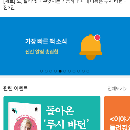
[세트] 오, 윌리엄! + 무엇이든 가능하다 + 내 이름은 루시 바턴 -
전3권
관련 이벤트
전체보기