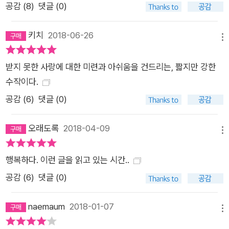
공감 (
8
)
댓글 (0)
심리적 진실이다. 우리가 가지고 있는 기억이 사실이든 사실이 아
니든, 지금 이 순간 실재하는 우리는 그 기억으로 이루어진 존재
키치
2018-06-26
이기 때문이다. 그리고 그 속에는 어둠과 빛이 공존한다. 기억 속
메뉴
의 어둠은 오랜 시간이 지나도 사라지지 않고 어딘가에 도사리고
받지 못한 사랑에 대한 미련과 아쉬움을 건드리는, 짧지만 강한
있다가 생각지 못한 순간에 우리를 붙잡는다. 기억은 그렇게 우리
수작이다.
를 붙잡고 놓아주지 않는 속박이지만 동시에 우리가 붙잡고 놓아
주지 않는 것이기도 하다. 소설은 고통을 극복하고 완전해지기 위
공감 (
6
)
댓글 (0)
해 내면에 깃든 어두운 기억을 몰아내야 한다고 이야기하지 않는
오래도록
2018-04-09
다. 대신 죽음이 삶의 일부이듯, 어두운 기억 역시 우리의 일부라
메뉴
고 이야기한다. 결국 루시는 어두운 기억을 억압하는 대신 끌어안
고 받아들이는 법을 배운다. 그녀는 어둠 속에 존재하는 반짝이는
행복하다. 이런 글을 읽고 있는 시간..
순간들을 본다. 트럭 속에 갇혀 공포에 떨었던 기억은 울고 있는
공감 (
6
)
댓글 (0)
그녀를 꺼내 안아주던 아버지의 따뜻한 손길과 얽혀 있다. 루시를
앞으로 나아가게 하는 힘은 바로 그것, 어둠 속에서 빛을 보는 시
naemaum
2018-01-07
메뉴
선이다. 루시는 끝내 엄마와 완전한 화해를 이루지 못하지만 그럼