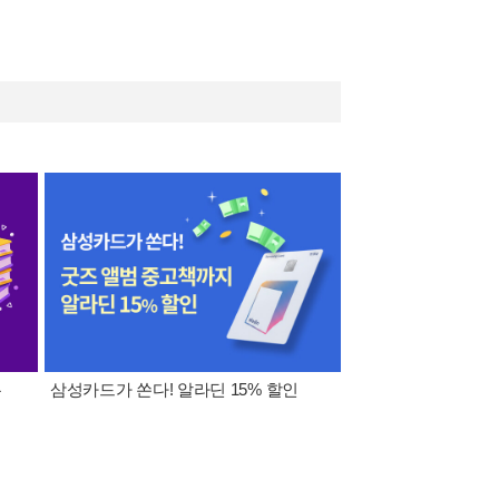
폰
삼성카드가 쏜다! 알라딘 15% 할인
이 달의 적립금 혜택