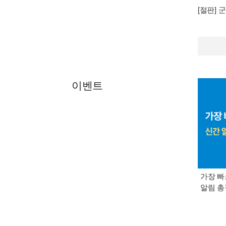
[절판]
군
이벤트
가장 빠
알림 