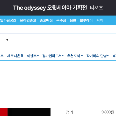
알라딘굿즈
온라인중고
중고매장
우주점
음반
블루레이
커피
서
스트
새로나온책
이벤트
정가인하도서
추천도서
작가와의 만남
북
정가
9,800원