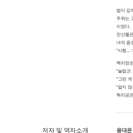
밤이 깊
주위는 
이었다.
진산월은 
녀의 음
“사형...
백리장손
“놀랍군
“그런 게
“쉽지 
혁리공은
저자 및 역자소개
용대운