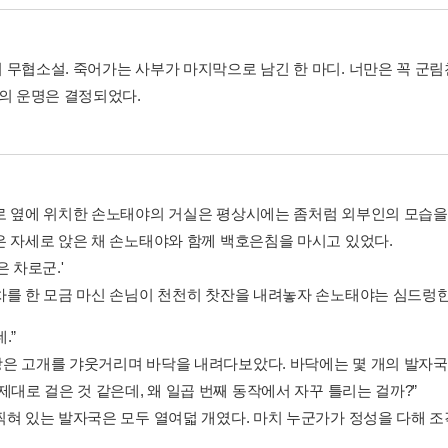
 무협소설. 죽어가는 사부가 마지막으로 남긴 한 마디. 너만은 꼭 군
)의 운명은 결정되었다.
로 옆에 위치한 손노태야의 거실은 평상시에는 좀처럼 외부인의 모습을 
은 자세로 앉은 채 손노태야와 함께 백호은침을 마시고 있었다.
은 차로군.'
차를 한 모금 마신 손님이 천천히 찻잔을 내려놓자 손노태야는 심드렁한
.”
은 고개를 갸웃거리며 바닥을 내려다보았다. 바닥에는 몇 개의 발자국
제대로 걸은 것 같은데, 왜 일곱 번째 동작에서 자꾸 틀리는 걸까?”
찍혀 있는 발자국은 모두 열여덟 개였다. 마치 누군가가 정성을 다해 조