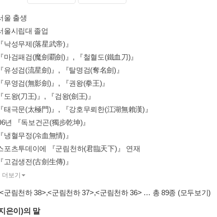
 서울 출생
 서울시립대 졸업
년 『낙성무제(落星武帝)』
년 『마검패검(魔劍覇劍)』, 『철혈도(鐵血刀)』
 『유성검(流星劍)』, 『탈명검(奪名劍)』
 『무영검(無影劍)』, 『권왕(拳王)』
 『도왕(刀王)』, 『검왕(劍王)』
년 『태극문(太極門)』, 『강호무뢰한(江湖無賴漢)』
1996년 『독보건곤(獨步乾坤)』
년 『냉혈무정(冷血無情)』
년 스포츠투데이에 『군림천하(君臨天下)』 연재
년 『고검생전(古劍生傳)』
.
더보기
<군림천하 38>
,
<군림천하 37>
,
<군림천하 36>
… 총 89종
(모두보기)
지은이)의 말