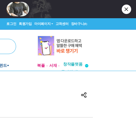
로그인
회원가입
마이페이지
고객센터
장바구니
(0)
펀드
북플
서재
투비컨티뉴드
창작플랫폼
투비컨티뉴드