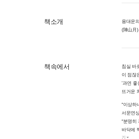
책소개
용대운의
(陣山月
책속에서
침실 바
이 점잖
'과연 좋
뜨거운 
“이상하네
서문연상
“분명히 
바닥에 
기