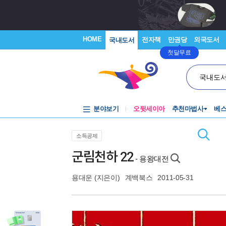
HOME
전자책
만권당
외국도서
국내도서
첫달무료
국내도
분야보기
오뒷세이아
추천마법사
베
소득공제
군림천하 22
- 용왕대전
용대운
(지은이)
계백북스
2011-05-31