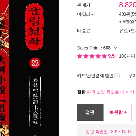
8,82
판매가
마일리지
490원(5
+ 5만원
배송료
유료 (도
Sales Point :
668
9.5
100자평(
카드/간편결제 할인
무이
절판
판권 소멸 등으로 더 이상 
절판
보관함 +
- 절판 확인일 : 2017-03-08