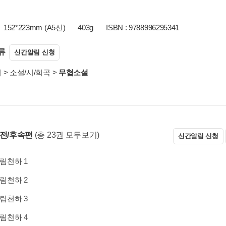
152*223mm (A5신)
403g
ISBN : 9788996295341
류
신간알림 신청
서
>
소설/시/희곡
>
무협소설
 전/후속편
(총 23권 모두보기)
신간알림 신청
림천하 1
림천하 2
림천하 3
림천하 4