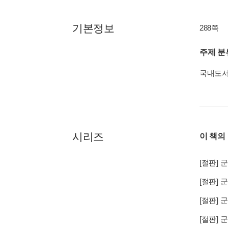
기본정보
288쪽
주제 분
국내도
시리즈
이 책의
[절판]
군
[절판]
군
[절판]
군
[절판]
군