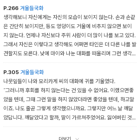
P.266
겨울들국화
생각해보니 자신에게는 자신의 모습이 보이지 않는다. 손과 손같
은 간단히 보이지만, 등도 엉덩이도 거울에 비추지 않으면 보이
지 않는다. 언제나 자신보다 주위 사람이 더 많이 나를 보고 있다.
그래서 자신은 이렇다고 생각해도 어쩌면 타인은 더 다른 나를 발
견할지도 모른다. 낮에 마이와 나눈 대화를 떠올리며 그런 생각을
했다.
P.305
겨울들국화
나뭇잎들이 나와 모리카게 씨의 대화에 귀를 기울였다.
˝그러니까 후회를 하지 않는다는 건 있을 수 없어요. 이랬으면좋
았을 텐데, 그때 그런 말을 하지 않았더라면 좋았을 텐데, 하고말
이죠. 나도 줄곧 그렇게 생각했으니까요. 그렇지만 어느 날 깨달
았답니다. 깨달았다고 할까, 딸이 가르쳐주었어요. 잃어버린 것
을 찾으려 하기보다 지금 손에 남은 것을 소중히 하는 게 좋다는
걸요. 그리고・・・・・….˝
더보기