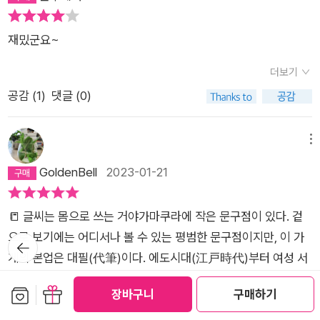
만나서 행복했어.진심으로 감사하고 있어.이제 서로 거짓말하는
필을 통해 서로 만족해하지만글쎄 나는 내 얘기는 직접 전달하거
것은 그만두지 않겠니?나는 너와의 멋진 시간을 멋진 시간인 채,
나 용기가 없다면전달하지 못하거나.어디까지나 내 힘으로 해야
재밌군요~
가슴에 담아 두고 싶어.이것은 나의 절연장이야.이제 널 만날 일
한다고 생각한다.내가 맺은 관계에 대한거니까.나는 이메일보다
은 없을 거야.이유는 알겠지.너 자신의 솔직한 목소리에 귀를 기
는 문자 세대이다.하지만 해외여행을 가면 엽서를 쓰고 좋아하는
더보기
울여주렴. 256쪽 연인이 아닌 동성에게 보내는 익명 씨의 절연
이들에게 편지도 종종 썼다.편지. 그 따듯한 이름을 알기에 버스
공감 (
1
)
댓글 (0)
장이다. 이걸 받으면 상대는 순간 기분이 언짢을 수도 있다. 하지
에서 이 책을 읽으면 평화롭게 잠이 쏟아졌나보다.유부초밥, 먹고
만 두 사람을 강하게 묶어두었던 우정이라는 끈을 끊고 결국 상대
싶다.
메뉴
를 자유롭게 해주기 위한 차원 높은 배려라는 생각도 든다. 포포
GoldenBell
2023-01-21
는 연락이 닿는 혈육은 없지만 바바라 부인, 빵티, 남작, 큐피라는
아이, 큐피의 아빠와 유사가족 관계를 맺고 소소하게 일상의 낙을
찾는다. 마지막에 좀 급작스럽게 큐피와 큐피의 아빠와 이어지는
📒 글씨는 몸으로 쓰는 거야​가마쿠라에 작은 문구점이 있다. 겉
것말고는 읽는 동안 평안했다. 언젠가 츠바키(동백나무) 문구점
으로 보기에는 어디서나 볼 수 있는 평범한 문구점이지만, 이 가
뒤로가
기
이 있을듯한 가마쿠라를 거닐어 보고 싶다. 지금은 그저 역자 후
게의 본업은 대필(代筆)이다. 에도시대(江戸時代)부터 여성 서
기에 가마쿠라 여행기가 실려 있어서 읽는 것으로 아쉬움을 달랠
사(書士)들이 '대필'을 수행해왔고, 가업을 이어오던 할머니의 뒤
보관함담기
선물하기
장바구니
구매하기
뿐. 부록으로 포포가 쓴 듯한 그동안의 편지들이 실려 있다. 일본
를 이어 이십 대 후반의 '포포'가 편지를 대신 쓰기 시작한다는 내
어 잘알못이라 필체가 어떤지까지 가늠할 수 없어 안타깝다. 요
용이다. 주인공의 본명은 '아메미아 하토코'로, '하토'는 일본어로