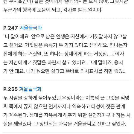
킨 무사옮긴이) 같은 것이어서 절대 양지는 보지 않아. 그렇지만
고 오지 않았다. 꼭 이럴 때 이 무슨 어리석은 짓인가. 이것은 대
누군가의 행복에 도움이 되고, 감사를 받는 일이야.
필가로서 실격이다. 그러나 반성하고 있을 시간이 없다. 지금은
어쨌든 쓰는 것이 최우선 과제다.
P.247
겨울들국화
˝나 말이에요. 앞으로 남은 인생은 자신에게 거짓말하지 않고살
고 싶어요. 거짓말은 종류가 두 가지 있다고 생각해요. 하나는자
신에게 하는 거짓말. 또 하나는 상대에게 하는 거짓말. 그 여자
는 자신에게 거짓말을 하면서 살고 있어요. 그게 말이죠, 용서
가 안 돼요. 내가 싫으면 싫다고 똑바로 의사표시를 하면 좋았을
걸그래서 내 쪽에서 먼저 재단가위를 든 거예요.˝
P.255
겨울들국화
두 사람을 강하게 묶어두었던 우정이라는 이름의 끈 그것을 익명
씨 쪽에서 끊지 않으면 언제까지나 익숙하고 타성에 젖은 관계
가 계속된다. 상대를 자유롭게 해주기 위한 절연장이구나 하는 사
실을 깨달았다. 그 상반되는 마음을 거울글씨로 전하고 싶었다.