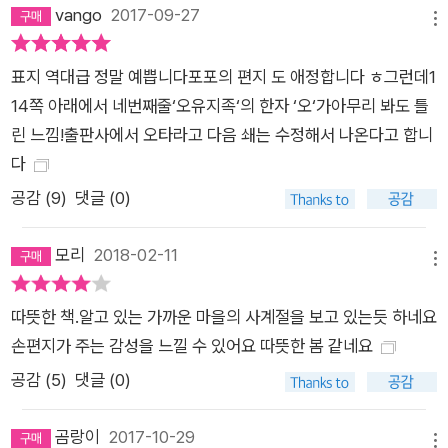
신은 잘 지내고 있으니 당신도 행복하라고 첫사랑에게 안부를 전
vango
2017-09-27
메뉴
하는 편지, 사별한 남편의 편지를 아직도 기다리는 노부인에게 천
국의 남편이 보내는 것처럼 보내는 편지, 오랜 우정이 거짓말로
표지 역대급 정말 예쁩니다포포의 편지 도 애정합니다 ㅎ그런데1
이어져왔음을 알고 친구에게 먼저 절교를 선언하는 편지 등을 의
14쪽 아래에서 네번째줄‘오유지족‘의 한자 ‘오‘가아무리 봐도 틀
뢰받아 대필하는 동안, 포포는 뜻밖에도 그녀의 편지가 의뢰인에
린 느낌!출판사에서 오타라고 다음 쇄는 수정해서 나온다고 합니
게도 자신에게도 커다란 위안이 되어준다는 것을 깨닫는다. 편지
다
를 대필하는 동안 어린 시절에는 가혹하게만 느껴졌던 선대의 가
공감 (
9
)
댓글 (0)
르침들을 자연스럽게 떠올릴 수밖에 없었고, 그것은 포포에게 선
대와의 기억을 새롭게 바라보고 선대의 진심을 제대로 이해할 수
모리
2018-02-11
메뉴
있도록 해준다. ‘할머니’와의 기억을 재구성하고 사랑을 회복하는
과정은 새로운 인연을 맺는 토대가 되어준다. 츠바키 문구점에서
따뜻한 책.알고 있는 가까운 마을의 사계절을 보고 있는듯 하네요
파는 것은 단지 문방구나 대필용 글씨와 문장뿐만이 아니다. 의뢰
손편지가 주는 감성을 느낄 수 있어요 따뜻한 봄 같네요
인의 몸과 마음이 되어 정성껏 쓰는 포포의 편지가 기적처럼 만들
공감 (
5
)
댓글 (0)
어내는 위로의 시간도 함께 파는 셈이다. 포포의 ‘츠바키 문구
점’을 제외하고 『츠바키 문구점』에 나오는 가마쿠라의 사찰이나
곰랑이
2017-10-29
카페, 맛집, 역 등 모든 명소와 풍경은 다 실재하는 곳이다. 포포
메뉴