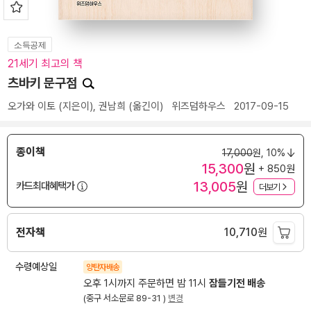
소득공제
21세기 최고의 책
츠바키 문구점
오가와 이토
(지은이),
권남희
(옮긴이)
위즈덤하우스
2017-09-15
종이책
17,000
원,
10%
15,300
원
+ 850원
13,005
원
카드최대혜택가
더보기
전자책
10,710
원
수령예상일
양탄자배송
오후 1시까지 주문하면 밤 11시
잠들기전 배송
(중구 서소문로 89-31 )
변경