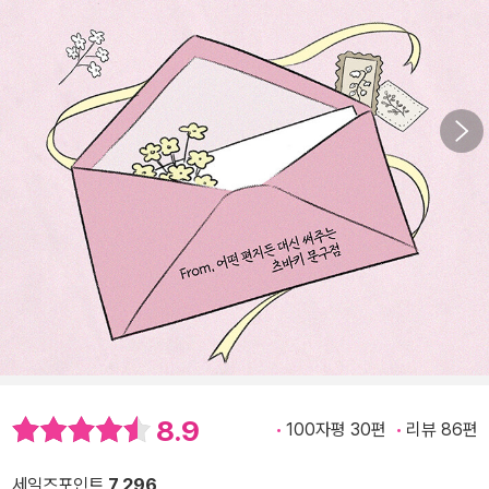
8.9
100자평 30편
리뷰 86편
세일즈포인트
7,296