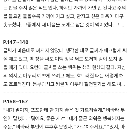
다. 하지만 할머니라고 제대로 부른 적은 한 번도 없다.
는 밥을 주지 않은 적도 있다. 하지만 가까이 가면 안 된다고 주의
를 들으면 들을수록 가까이 가고 싶고, 만지고 싶은 마음이 마구
솟구쳤다. 그중에서 내 마음을 노예로 삼은 것이 먹이었다. 그 검
은 덩어리를 입에 넣으면 어떤 맛이 날까. 아마 초콜릿보다도, 사
탕보다도 더 근사한 맛이 날 게 분명해. 나는 확신에 차서 그렇게
P.147~148
생각했다. 선대가 먹을 갈 때 흘러나오는 그 은은한, 뭐라고 표현
글씨가 마음대로 써지지 않았다. 생각한 대로 글씨가 매끄럽게 써
할 수 없는 비밀스러운 향이 미치도록 좋았다.
질 때도 있고, 백 장을 써도 이백 장을 써도 도저히 감이 오지 않
을 때가 있다. 요컨대 글씨를 쓰는 행위는 생리 현상과 같다. 자신
의 의지로 아무리 예쁘게 쓰려고 해도, 흐트러질 때는 어떻게 해
도 흐트러진다. 몸부림치고 뒹굴며 아무리 칠전팔기를 해도 써지
지 않을 때는 쓸 수 없다. 그것이 글씨라는 괴물이다. 그때, 문득
귓가에 선대의 목소리가 들렸다. 글씨는 몸으로 쓰는 거야. 확실
P.156~157
히 나는 머리만으로 쓰려고 했는지도 모른다.
“내가 말이지, 포포한테 한 가지 좋은 것 가르쳐줄게.” 바바라 부
인이 말했다. “뭐예요, 좋은 게?” “내가 줄곧 외워온 행복해지는
주문.” 바바라 부인이 후후후 웃었다. “가르쳐주세요.” “있지, 마