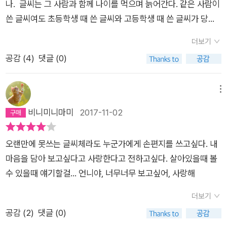
모습은 성장소설을 보는 것 같다. 특히 주인공 포포가 할머니를
나. 글씨는 그 사람과 함께 나이를 먹으며 늙어간다. 같은 사람이
연을 갖고 대필을 의뢰하는 사람들을 읽으면서는 세상사는 거 다
부르는 호칭인 ‘선대’에서 느껴지는 거리감이 시간이 지나면서 점
쓴 글씨여도 초등학생 때 쓴 글씨와 고등학생 때 쓴 글씨가 당연
똑같구나 싶기도 했다. 여러모로 연말에 읽기에 적합한 책이라는
점 좁혀지는 과정은 볼만한 부분. ​ ​일본 소설답게 온갖 사소한
히 다르고, 이십 대에 쓴 글씨와 사십 대에 쓴 글씨도 다르다. 칠
생각이 들었다. 바바라 할머니처럼 그냥 오늘을 이렇게 살아 있다
더보기
것들을 명인 수준으로 세세하게 묘사하는 기법이 이 작품에서도
십 대, 팔십 대가 되면 더욱 그렇다. 십 대 때는 동그란 글씨만 썼
는 게 너무 행복하다는 거 잊지 않고 살았음 싶다. 종이를 고르
공감 (
4
)
댓글 (0)
잘 드러난다. 특히 주인공의 직업인 글씨(편지) 쓰기에 관한 온갖
던 소녀도 할머니가 되면 자연히 그런 글씨를 쓰지 않게 된다. 글
고, 필기구를 고르고, 우표를 고르고, 인장을 세심하게 고르는 주
장인정신(?) 그득한 묘사들은 호기심을 자극하면서, 마니아틱한
씨도 나이와 함께 변화한다. 182쪽 동생이 시집을 가게 되어 집
인공. 글귀 하나에도 고민하고, 마음에 쏙 드는 글이 떠오르지 않
재미를 느끼게 한다. 글씨를 쓰는데 사용하는 필기구부터, 우표에
을 정리하면서 편지 뭉치들을 많이 발견하고는 버려도 되냐고 물
메뉴
으면 괴로워하는 주인공을 보면서 내 일과 겹쳐 있는 부분이 있어
그려진 그림, 글씨의 진하기에 이렇게 다양한 의미가 배어 있었던
은 적이 있다. 무심히, 어, 했다가 아니 그래도 가서 좀 볼게, 했
비니미니마미
2017-11-02
서 공감되어 즐거웠고, 한편으로는 내 자세도 새삼스럽게 다짐해
것이었나.​ 또, 틈만 나면 가마쿠라 시내의 맛집과 명소들을 찾
다. 그렇다. 나도 아직은 어딘가 좀 낡은 인간이다. 사라져가는
보게 되었다. 올해는 새롭게 시작한 일이 있어서인지, 어떤 장르
아가는 게 일상인 포포 덕분에, 마치 관광가이드북을 보는 것처럼
것들에 아직도 미련을 버리지 못하고 있으니 말이다. 또 얼마 전
의 책을 읽더라도 작가가 하는 말에서 내가 올해 경험한 것들을
오랜만에 못쓰는 글씨체라도 누군가에게 손편지를 쓰고싶다. 내
그 지역의 풍속과 역사, 맛집과 같은 정보들을 자연스럽게 접할
에는 친정도 아니고 우리집에서 대학 때 전공노트, 대학원 때 노
떠올리며 고개를 끄덕이게 된다. 뭔가를 처음으로 경험하면서 그
마음을 담아 보고싶다고 사랑한다고 전하고싶다. 살아있을때 볼
수 있는 것도 재미있는 점. 좋은 소설 하나가 한 도시에 얼마나 좋
트도 발견했다. 확실히 글씨가 미세하게 변했다. 특히 요즘 필사
만큼 또 얻은 것들이, 또는 다시 한번 확신하게 된 나만의 신념들
수 있을때 얘기할걸... 언니야, 너무너무 보고싶어, 사랑해
은 스토리를 부여할 수 있는지를 잘 보여주는 장면. 이런 게 문학
를 가끔 하는데 글씨가 참 많이 변했다는 걸 느낀다. 많이 길쭉하
이 많았던 해인가 보다. 정성을 다하면 상대가 그것을 알아채는
의 힘일지도 모르겠다. 내가 사는 곳이 작품의 배경이 되고, 일상
고 허술해졌다. 여고생 땐 밤톨같이 단단한 글씨체였는데. 뚜유폰
더보기
것 같다. 상대의 입장이 되어서 최선으로 배려해주니 또 그 대가
적으로 지나는 거리와 공원, 식당이 이야기의 소재가 된다면 일상
트로 제작한다면 제작할 수도 있을 만큼. *<츠바키 문구점>은
공감 (
2
)
댓글 (0)
가 따르는 것 같다. 올해, 같이 일을 하게 되어서 고맙다고 카드까
생활이 참 즐거워지지 않을까. ​ 소설을 읽는 내내, 포포는 어떻
이렇게 사라져가는 문화인 편지와 대필업에 얽힌 이야기이다. 선