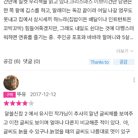
공과 그일에 대해 훈련시킨 그녀의 할머니이다. 편지 내용에 따라
간만에 실컷 우리책을 읽고 있다.크리스마스 이브이건만 남편은
마쿠라라는 유서 깊은 도시의 여름에서부터 이듬해 봄까지 한 해
사용하는 펜의 종류가 달라지고 종이의 종류가 달라진다. 글자체
한 쪽 팔에 깁스를 하고, 딸래미는 독감 끝이라 어딜 나갈 엄무도
동안 포포의 뒤를 따라다니며, 인근에 실제로 존재하는 여러 유적
는 물론이고 가로쓰기를 하느냐 세로쓰기를 하느냐를 결정하여
못내고 집에서 삼시세끼 하느라(집밥이든 배달이나 인트턴트든
지들과 상점들을 소개하고 있기에, 일종의 지역 안내서를 보는 것
야 하고, 편지 봉투에 붙이는 우표까지 아무것이나 붙이지 않는
꼬박꼬박) 힘들어죽겠지만, 그래도 내일도 쉰다는 것에 다행스러
같기도 하다.(역자 후기에 따르면, 실제로 이 책을 보고 가마쿠라
다. 이렇게 소설 속에 작성된 편지는 실제로 책 뒤에 글씨체 그대
워하면 연휴를 즐기는 중. 주인공 포포와 바바라 할머니와 5살
명소 순례에 나서는 사람도 제법 있다고 한다.) 2. 감상평
로 첨부되어 있다. 소설에 등장하는 가마쿠라 지역의 지도까지.이
큐피와의 우정이 부러웠다. 부러 꾸미지 않으나 적당한 예의를 차
。。。。。。。​ 무슨 엄청나게 시끄럽거나 대단한 사건이 일
더보기
책의 옮긴이는 번역하다 말고 궁금함을 참지 못하여 결국 일본으
리는 관계가 가장 자연스럽고 안정적인 관계인 것 같다는 생각이
어나지는 않는다. 오랜 역사를 가지고 있긴 하지만, 지금은 관광
공감 (
6
)
댓글 (0)
로 비행기를 타고 가서 소설 속의 지역을 다 둘러보고 왔다고 한
드는 요즘이다. 일본 전통 풍습에 관한 내용이나 지명이나 식당
으로 유지되는 평범한 마을에서 남들이 편지를 대신 써준다. 편지
다. 가마쿠라 지역엔 츠바키 문구점을 제외한 모든 장소와 상점과
이름이 너무 많이 나와서(이상하게 일본어는 우리말로 써 놓으면
를 의뢰하는 사람들의 성격은 다양하지만, 굳이 ‘편지’라는 ‘격
거리가 그대로 있더란다.아주 작고 평범해보이는 일상을 함부로
그게 그렇게 눈에 탁 익숙해지지가 않아서) 성가셨는데, 나중에
메뉴
식’을 차려야 한다고 생각하는 이들답게 어느 정도 ‘기본’은 지킬
대하지 않고 잘 다듬어 곱게 포장까지 하여 내놓을 수 있는 것은
는 그 정취를 느껴보고 싶어서 책을 읽다가 지명을 찾아서 이미지
뚜유
2017-12-12
줄 아는 인물들이다. (실제 한적한 문방구에서 일을 한다는 게 어
일본 사람들의 습성을 반영하기도 하고, 이 작가의 스타일인 것
를 검색해보기까지 했다. 세밀한 음식에 대한 묘사를 읽으면서 참
디 그렇게 날마다 새롭고 즐거운 일이기만 할까 싶지만) 덕분에
같기도 하다 (이 사람의 다른 소설을 읽어보지 못했으므로).좀 무
으로 일본스럽다는 생각도 했다. 편지를 통해서 선대와 화해하는
이야기는 아주 점잖게, 그리고 평온하게 이어진다. ​ 하지만 그
알쓸신잡 2 에서 유시민 작가님이 추사의 말년 글씨체를 보여주
거운 책들 읽는 중간 중간, 이런 책을 읽는 것도 좋을 것 같다. 모
포포를 보면서 엄마에게 못되게 굴지 말고(난 아직까지도 가끔은
렇게 평범한 에피소드들의 연속만 있는 건 아니다. 다양한 사연을
고 이전 글씨도 보이며 얼마나 다른지 비교해준 적이 있다. 아,
든 삶이 다 이렇게 고즈넉하고 해피엔딩이라면 얼마나 좋으랴마
불량소녀 주인공같은 말을 내뱉을 때가 있다) 나도 생전에 잘하
지닌 의뢰인들과의 만남을 통해 조금씩 변해가는 주인공 포포의
글씨도 늙을 수 있구나.늙었을 때의 글씨도 나름대로 멋이 있구
는.
자는 반성을 하면서는 울컥 콧날이 시큰해지기도 했고, 다양한 사