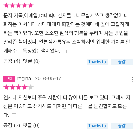
와 그녀의 이웃들이 움직이는 동선을 더 실감 나게 상상할 수 있
문자,카톡,이메일,1:1대화메신저들... 너무쉽게쓰고 생각없이 대
도록 가마쿠라 안내도도 함께 실려 있다. 번역가는 이 소설을 옮
화하는 이세대에 상대에게 대화한다는 것에대해 깊이 고찰하게
기는 동안 가마쿠라 구석구석이 너무나 생생하고 아름답게 묘사
하는 책이었다. 또한 소소한 일상의 행복을 누리며 사는 방법을
되어 도저히 참지 못하고 여행을 다녀왔다고 한다.
알려준 책이었다. 일본작가특유의 소박하지만 위대한 가치를 알
게해주는 특징있는책이었다.
공감 (
4
)
댓글 (0)
regina.
2018-05-17
메뉴
언제나 자신보다 주위 사람이 더 많이 나를 보고 있다. 그래서 자
신은 이렇다고 생각해도 어쩌면 더 다른 나를 발견할지도 모른
다.
공감 (
3
)
댓글 (0)