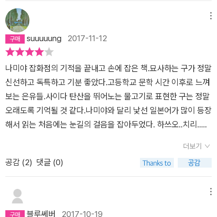
지 보내주어서 깜짝 놀랐다. 그야말로 아주 간만에 받아보는 손
게 생겼을까 하는 궁금증이 가시지 않았다. 책 속에는 20대 후반
대(할머니)의 문구점과 대필업을 이어받은 주인공 포포는 선대와
편지글도 함께. 이 책을 읽고 보니 정말 예쁜 펜으로 손편지를 쓰
메뉴
의 여성이라는 설정만 나오고, 외모에 대해서는 전혀 설명되지 않
풀지 못한 감정을 갖고 있지만 선대의 유업인 대필업은 성실히 수
고 싶어지기도 한다. 올해 시작한 일을 내년에도 즐거이 할 수
suuuuung
2017-11-12
으니까. (의뢰인 중 한 명이었던 옛 친구를 통해 학창시절 포포가
행한다. 손님들 각자의 사연을 주의 깊게 듣고 그 상황에 맞는 내
있기를 간절히 바라며. 뭐 그건 나한테 달려있는 일이지만.
인기도 좀 있었다는 설명도 한 줄 보이긴 하지만.) 주인공에 대한
용을 구사해 어울리는 글씨로 잘 적어보낸다. 물리적인 편지지나
궁금증은 그만큼 인물이 매력적이라는(혹은 흥미롭다는) 말일 것
우표, 봉투, 도장 등에도 세심하게 마음을 쓴다. 여러 가지 사연
나미야 잡화점의 기적을 끝내고 손에 잡은 책.묘사하는 구가 정말
이다.​ 편안하게 읽어 볼만한 작품.
이 다 인상깊었지만 돈을 빌려달라는 걸 거부하는 편지나 '절연
신선하고 독특하고 기분 좋았다.고등학교 문학 시간 이후로 느껴
장'이 신선했다. 오래 사귄 연인끼리도 카톡 하나 없이 차단만으
보는 은유들.사이다 탄산을 뛰어노는 물고기로 표현한 구는 정말
로 잠수 이별도 하는 세상에 부러 의뢰를 해서 인연을 잘 매듭 지
오래도록 기억될 것 같다.나미야와 달리 낯선 일본어가 많이 등장
으려 하는 것이 고풍스럽게 여겨진다. 촌스럽게 요즘 누가 '절
해서 읽는 처음에는 눈길의 걸음을 잡아두었다. 하쓰오..치리..맞
교'씩이나 하는가, 그저 카톡 차단이나 SNS 친구 끊기로 해결되
다.이 소설 속 일본은 참 낯설었다.정말 가까운 나라인데 문화가
더보기
는 세상인데. 사람들이 많이 강해지고 독해진 듯하나 이런 식의
정말 다르구나를 몇 페이지 못가 반복적으로 느꼈다.편지 형식도,
공감 (
2
)
댓글 (0)
인연 맺음은 자아가 많이 허약하고 이기적이기 때문에 흔해진듯
재단도, 그들의 대화도.가마쿠라에 한번 가보고 싶다.유부초밥도
하다. 관계를 맺는 것만큼이나 마무리가 중한데 그 마무리에 드
카레도 먹고 싶고, 분홍색 감빛 노을도 보고 싶고, 큐비 같은 어린
는 시간과 감정을 소비하기 싫고 두렵기도 해서 잠수를 택하는 이
아이도 엎고 걸어보고 싶다ㅎㅎ대필.글씨 못쓰는 나에게 필요한
메뉴
들이 많아졌다. 지금까지 보낸 즐거운 시간, 정말 고마워.너를
직업이다.나의 말을 대신 전해주세요.소설 속 포포와 의뢰인은 대
블루쎄버
2017-10-19