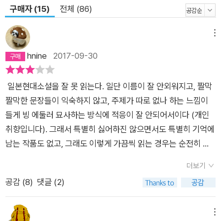
구매자 (15)
전체 (86)
메뉴
hnine
2017-09-30
일본현대소설을 잘 못 읽는다. 일단 이름이 잘 안외워지고, 짤막
짤막한 문장들이 익숙하지 않고, 주제가 따로 없나 하는 느낌이
들게 빙 에둘러 묘사하는 방식에 적응이 잘 안되어서이다 (개인
취향입니다). 그래서 특별히 싫어하진 않으면서도 특별히 기억에
남는 작품도 없고, 그래도 이렇게 가끔씩 읽는 경우는 순전히 순
간적인 기분에 의해서라고 봐야한다. 글자 큼지막하고 두께는 얇
더보기
은 그런 책일까? 했는데 배송되어 온 것을 보니 그렇지 않다. 그
공감 (
8
)
댓글 (2)
리고 나무결 무늬의 표지와 속지가 무척 예쁘다. 브라운색 모노톤
의 그림도 분위기 있고.일본어 모르니 츠바키가 동백나무라는 것
은 물론 몰랐다해도, '문구점'! 그냥 이유없이 정감있는 이름.저자
메뉴