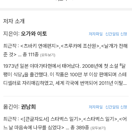
저자 소개
지은이:
오가와 이토
저자파일
신간알림 신청
최근작 :
<츠바키 연애편지>
,
<츠루카메 조산원>
,
<날개가 전해
준 것>
… 총 111종
(모두보기)
1973년 일본 야마가타현에서 태어났다. 2008년에 첫 소설 『달
팽이 식당』을 출간했다. 이 작품은 100만 부 이상 판매되며 스테
디셀러로 자리매김하였고, 세계 각국에 번역되어 2011년 이탈리
아의 방카렐라 문학상, 2013년 프랑스의 외제니 브라지에 소설
상을 수상했다. 그 밖에 소설 『츠바키 문구점』, 『반짝반짝 공화
옮긴이:
권남희
저자파일
신간알림 신청
국』, 『초초난난』, 『따뜻함을 드세요』, 『패밀리 트리』, 『라이온의
간식』, 『토와의 정원』, 『츠루카메 조산원』 등과 에세이 『양식당
최근작 :
<[큰글자도서] 스타벅스 일기>
,
<스타벅스 일기>
,
<어
오가와』, 『인생은 불확실한 일 뿐이어서』 등 섬세한 시선으로 사
느 날 마음속에 나무를 심었다>
… 총 389종
(모두보기)