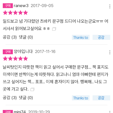
ranew3
2017-09-05
메뉴
일드보고 넘 기다렸던 츠바키 문구점 드디어 나오는군요ㅠㅠ 어
서사서 읽어보고싶어요 ㅎㅎ
공감 (
3
)
댓글 (0)
양아입니다
2017-11-16
메뉴
날씨탓인지 따뜻한 책이 읽고 싶어서 구매한 문구점... 책 표지도
미색이면 반짝이는게 따뜻하다. 읽고나니 엄마 아빠한테 편지가
쓰고 싶어지는 책... 포포.. 이제 혼자이지 않아. 행복해.. 나도 그
곳에 가고 싶다.
공감 (
3
)
댓글 (0)
mini74
2019-10-29
메뉴