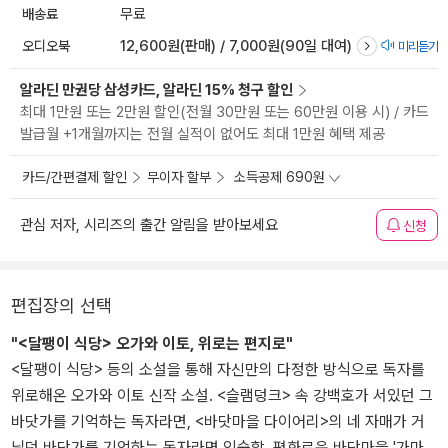
배송료
무료
오디오북
12,600원(판매) / 7,000원(90일 대여)
미리듣기
알라딘 만권당 삼성카드, 알라딘 15% 청구 할인
최대 1만원 또는 2만원 할인(전월 30만원 또는 60만원 이용 시) / 카드
발급월 +1개월까지는 전월 실적이 없어도 최대 1만원 혜택 제공
카드/간편결제 할인
무이자 할부
소득공제 690원
관심 저자, 시리즈의 출간 알림을 받아보세요
신청
편집장의 선택
"<달팽이 식당> 오가와 이토, 위로는 편지로"
<달팽이 식당> 등의 소설을 통해 자신만의 다정한 방식으로 독자를
위로해온 오가와 이토 신작 소설. <슬램덩크> 속 강백호가 서있던 그
바닷가를 기억하는 독자라면, <바닷마을 다이어리>의 네 자매가 거
닐던 바닷가를 기억하는 독자라면 익숙할, 평화로운 바닷마을 '가마