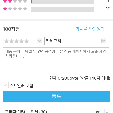
2.6%
음을 잘 표현하지 못하는 사람들’이 츠바키 문구점으로 포포를 찾
0%
아온다. 포포는 그들에게 의자를 내어주고 맛있는 차를 대접하며
온 마음으로 귀 기울일 준비를 한다. 편지를 대필하기 위해서는
의뢰인이 털어놓는 이야기를 경청하는 것이 시작이다. 그리고 의
100자평
게시물 운영 원칙
뢰인의 마음에 주파수를 맞춘 후 편지를 받을 상대방의 기분까지
고려하여 진심을 가장 잘 배달할 수 있는 편지의 적정 온도를 조
카테고리
절한다. 의뢰인의 성별과 성격, 의뢰받은 내용에 따라 포포는 한
통의 편지를 보내기 위해 필요한, 혹은 필요하다고 미처 생각지
못한 모든 요소에 세심하게 온몸의 감각을 곤두세운다. 가령 조문
편지를 의뢰받았을 때는 ‘슬픈 나머지 벼루에 눈물이 떨어져 옅어
졌다’는 의미에서 옅은 먹색을 선택하고, 지나간 첫사랑에게 보내
현재
0
/280byte (한글 140자 이내)
는 안부 편지를 의뢰받았을 때는 선한 의뢰인의 투명한 마음이 전
스포일러 포함
해지도록 유리펜을 골라 든다. 돈은 절대 빌려줄 수 없다는 거절
등록
편지를 의뢰받았을 때는 편지의 기세를 위해 약간의 술기운을 빌
려 초안 없이 굵은 만년필로 단번에 써내려가고 무서운 금강역사
구매자 (15)
전체 (30)
상이 그려진 우표로 거절의 의지를 확고히 한다. 포포는 “그 사람