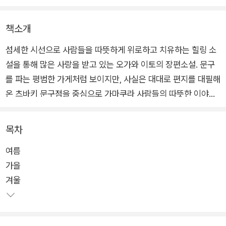
책소개
섬세한 시선으로 사람들을 따뜻하게 위로하고 치유하는 힐링 소
설을 통해 많은 사랑을 받고 있는 오가와 이토의 장편소설. 문구
를 파는 평범한 가게처럼 보이지만, 사실은 대대로 편지를 대필해
온 츠바키 문구점을 중심으로 가마쿠라 사람들의 따뜻한 이야기
를 선사한다.
목차
자신만의 내밀한 상처를 안고서 대필을 의뢰하기 위해 찾아오는
여름
사람들의 다채로운 사연, 그리고 그들에게 귀 기울이고 그들의 진
가을
심이 고스란히 담기도록 편지를 쓰는 자세부터 필체와 어투, 필기
겨울
도구의 종류, 편지지와 편지 봉투의 지종, 우표 모양, 밀봉 방식까
지 세세하게 신경 쓰는 포포의 대필 과정이 가슴 뭉클하게 그려진
다.