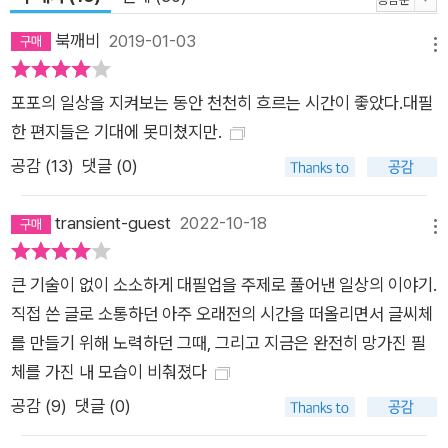
의 마음과 몸이 되어” 자신이 쓰는 편지에 대해 이렇게 말한다.
북깨비
2019-01-03
메뉴
마음을 잘 표현하지 못하는 사람들을 위해 포포가 편지에 진심을
담아 감동을 만들어내는 비결이다. 포포가 쓴 편지들의 원본은
포포의 일상을 지켜보는 동안 천천히 흐르는 시간이 좋았다.대필
‘포포의 편지’로 묶어서 실어놓았다. 편지의 복잡한 규칙과 형식
한 편지들은 기대에 못미쳤지만.
에 연연하다 보면 어깨에 힘이 들어간 딱딱한 편지가 되어서 어색
공감 (
13
)
댓글 (0)
하다. 요는 사람을 대할 때와 같아서 상대를 존중하고 배려하는
마음으로 예의를 갖추어 대하면, 결과적으로 이렇게 된다는 것뿐.
transient-guest
2022-10-18
편지에 옳은 것도 그른 것도 없다. (116-117쪽) 특별한 편지로 만
메뉴
드는 위로의 시간, 츠바키 문구점에서만 팝니다! 『츠바키 문구점』
큰 기술이 없이 소소하게 대필업을 주제로 풀어낸 일상의 이야기.
에서 포포는 할머니를 줄곧 ‘선대(先代)’라고 지칭한다. 할머니
직접 쓴 글로 소통하던 아주 오래전의 시간을 떠올리면서 글씨체
를 생각하면 괴로운 기억만 떠올라 할머니의 사망 소식에도 눈물
를 만들기 위해 노력하던 그때, 그리고 지금은 완전히 망가진 필
이 나지 않았다. 그럼에도 포포는 선대와 함께했던 공간을 지키기
체를 가진 내 모습이 비춰졌다
위해 선대가 강요했던 대로 대필가로서 살아보기로 마음먹는다.
아내의 새로운 사랑을 위해 이혼을 결심한 남자가 결혼 십오 년째
공감 (
9
)
댓글 (0)
에 맞은 이혼을 지인들에게 알리는 편지, 수술을 앞둔 남자가 자