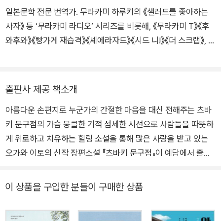
람들을 따뜻하게 위로하고 치유하는 작품들을 꾸준히 선보이고
일본문학 전문 번역가. 무라카미 하루키의 《샐러드를 좋아하는
있다.
사자》 등 ‘무라카미 라디오’ 시리즈를 비롯해, 《무라카미 T》《후
와후와》《빵가게 재습격》《셰에라자드》《시드 니!》《더 스크랩》, 그
밖에 《밤의 피크닉》《퍼레이드》《종이달》《배를 엮다》《창가의 토
토》《누구》 등 다수의 작품을 우리말로 옮겼고, 《스타벅스 일기》
《번역에 살고 죽고》《어느 날 마음속에 나무를 심었다》 등을 썼
출판사 제공 책소개
다.
아름다운 손편지로 누군가의 간절한 마음을 대신 전해주는 츠바
키 문구점의 가슴 뭉클한 기적 섬세한 시선으로 사람들을 따뜻하
게 위로하고 치유하는 힐링 소설을 통해 많은 사랑을 받고 있는
오가와 이토의 신작 장편소설 『츠바키 문구점』이 예담에서 출간
됐다. 문구를 파는 평범한 가게처럼 보이지만, 사실은 대대로 편
지를 대필해온 츠바키 문구점을 중심으로 가마쿠라 사람들의 따
이 상품을 구입한 분들이 구매한 상품
뜻한 이야기를 선사한다. ‘츠바키 문구점’은 에도 시대부터 여성
서사(書士)들이 대필을 가업으로 잇고 있는 아메미야 집안이 고