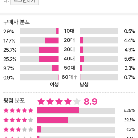
다.
로그인하기
한 이메일과 메신저와 SNS 시대에 우리가 놓치고 있는 것이 무
엇인지 다시금 일깨운다. 마음을 잘 표현하지 못하는 사람들을 위
구매자 분포
해 포포가 편지에 진심을 담는 방법 어린 시절부터 엄한 할머니
10대
0.5%
2.9%
밑에서 대필가가 되기 위한 혹독한 수련 과정을 밟다가, 포포는
20대
4.4%
17.7%
다른 사람인 척 편지를 대신 써주는 것은 ‘사기’라고 반항한다. 그
30대
4.3%
25.7%
때 포포의 할머니는 ‘대필’을 ‘제과점의 과자’에 비유한다. “자기
40대
5.6%
25.2%
가 직접 만든 것이 아니어도, 제과점에서 열심히 골라 산 과자에
50대
3.3%
8.7%
도 마음은 담겨 있어. 대필도 마찬가지야. 자기 마음을 술술 잘 표
60대
0.7%
0.9%
현할 줄 아는 사람은 문제없지만, 그렇지 못한 사람을 위해 대필
여성
남성
을 하는 거야. 그편이 더 마음이 잘 전해지기 때문에. 네가 하는
말도 모르는 건 아니지만, 그렇게 생각하면 세상이 좁아져. 옛날
8.9
평점 분포
부터 떡은 떡집에서, 라고 하지 않니. 편지를 대필해주길 바라는
53.9%
사람이 있는 한, 우리는 대필업을 계속해나간다, 단지 그것뿐이
39.1%
야.” (54쪽) 마음을 전하는 일은 쉽지 않다. 사람들은 도무지 전
4.3%
해지지 않는 진심 때문에 서로 오해가 쌓이고 상처를 받는다. ‘마