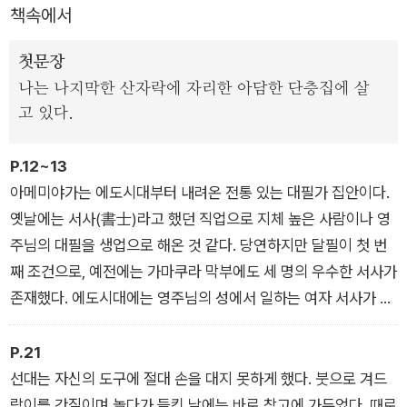
책속에서
우편물이라고는 각종 고지서와 광고물뿐 정성 어린 손편지가 사
라진 디지털 시대에 아날로그 손편지를 소재로 선택한 <츠바키
첫문장
문구점>은 간절한 마음이 담긴 편지 한 통으로 어떻게 기적 같은
나는 나지막한 산자락에 자리한 아담한 단층집에 살
순간이 만들어지는지, 편리한 이메일과 메신저와 SNS 시대에 우
고 있다.
리가 놓치고 있는 것이 무엇인지 다시금 일깨운다.
P.12~13
아메미야가는 에도시대부터 내려온 전통 있는 대필가 집안이다.
옛날에는 서사(書士)라고 했던 직업으로 지체 높은 사람이나 영
주님의 대필을 생업으로 해온 것 같다. 당연하지만 달필이 첫 번
째 조건으로, 예전에는 가마쿠라 막부에도 세 명의 우수한 서사가
존재했다. 에도시대에는 영주님의 성에서 일하는 여자 서사가 탄
생했다고 한다. 그 성에서 일했던 서사 중 한 사람이 아메미야가
의 선조다. 그 후 아메미야가는 가업으로 여성이 대대로 대필을
P.21
이어왔다. 십 대째가 선대이고, 그 뒤를 이어받아 어쩌다 보니 내
선대는 자신의 도구에 절대 손을 대지 못하게 했다. 붓으로 겨드
가 십일 대째가 됐다. 참고로 선대란 혈연관계로 보면 내 할머니
랑이를 간질이며 놀다가 들킨 날에는 바로 창고에 가두었다. 때로