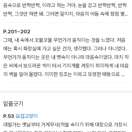
음속으로 반짝반짝, 이라고 하는 거야. 눈을 감고 반짝반짝, 반짝
반짝, 그것만 하면 돼. 그러면 말이지, 마음의 어둠 속에 점점 별
이 늘어나서 예쁜 별하늘이 펼쳐져.” “반짝반짝, 이라고 하기만
하면 되는 거예요?” “응, 간단하지? 어디서나 할 수 있고. 이걸
P.201~202
하면 말이지, 괴로운 일도 슬픈 일도 전부 예쁜 별하늘로 사라져.
그때, 내 속에서 꼬물꼬물 무언가가 움직이는 것을 느꼈다. 처음
지금 바로 해봐.” 바바라 부인이 그렇게 말해주어서 나는 그녀에
에는 혹시 화장실에 가고 싶은 건가, 생각했다. 그러나 아니었다.
게 팔을 맡긴 채 눈을 감고 천천히 걸었다. 반짝반짝, 반짝반짝,
무언가가 움직이는 곳은 내 뱃속이 아니라 마음속이었다. 마치 작
반짝반짝, 반짝반짝. 마음속으로 중얼거렸다. 그러자 정말로 아무
은 씨에서 보드라운 싹이 터서 기지개를 켜듯이 희미하게 내 마음
것도 없었던 마음속 어둠에 별이 늘어나서 마지막에는 눈이 부실
의 벽을 밀어 올렸다. 미미한 징조는 이윽고 또렷한 태동으로 바
정도였다.
뀌었다. 나오지 못해서 줄곧 괴로워하던 그것이 지금 이곳에 와서
갑자기 출구를 찾았다. 쓰고 싶다. 꺼내주어야 해. 지금 당장 여기
서. 갑자기 산통을 느끼는 기분이었다. 쇼타로 씨의 아버지 글씨
밑줄긋기
가 내 손가락 끝에서 쏟아질 듯 몸부림쳤다. 그것은 그야말로 진
P.53
요섭고양이
통 같았다. 이 징조를 놓치고 싶지 않았다. 일 초라도 빨리 펜을
대필가는 옛날부터 가게무샤(적을 속이기 위해 대장으로 가장시
잡고 싶었다. 황급히 배낭을 열었다. 그런데 하필 필기도구를 갖