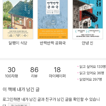
즈넉하고 아름다운 가마쿠라에 터를 잡고 운영해온 소박한 문구
점이다. 연필은 HB부터 10B까지 갖춰도 샤프펜슬은 절대 취급
하지 않는다는 원칙을 고집하면서, 대필의 종류는 주소 쓰기부터
메뉴판까지 글씨를 쓰는 일이라면 무엇이든 가리지 않는다. 주된
일은 대필 간판을 내걸지 않았어도 입소문으로 간간이 들어오는
편지 대필이다. 외국을 방랑하던 이십 대 후반의 일명 포포(아메
미야 하토코)가 그곳에서 할머니를 뒤이어 십일 대 대필가로 재
달팽이 식당
반짝반짝 공화국
안녕 신
개업한다. 『츠바키 문구점』에는 자신만의 내밀한 상처를 안고서
대필을 의뢰하기 위해 찾아오는 사람들의 다채로운 사연, 그리고
그들에게 귀 기울이고 그들의 진심이 고스란히 담기도록 편지를
읽고 싶어요 133명
30
86
18
쓰는 자세부터 필체와 어투, 필기도구의 종류, 편지지와 편지 봉
읽고 있어요 36명
100자평
리뷰
마이페이퍼
투의 지종, 우표 모양, 밀봉 방식까지 세세하게 신경 쓰는 포포의
읽었어요 297명
대필 과정이 가슴 뭉클하게 그려진다. 우편물이라고는 각종 고지
이 책에 내가 남긴 글
서와 광고물뿐 정성 어린 손편지가 사라진 디지털 시대에 아날로
그 손편지를 소재로 선택한 『츠바키 문구점』은 간절한 마음이 담
로그인하면 내가 남긴 글과 친구가 남긴 글을 확인할 수 있습니
긴 편지 한 통으로 어떻게 기적 같은 순간이 만들어지는지, 편리