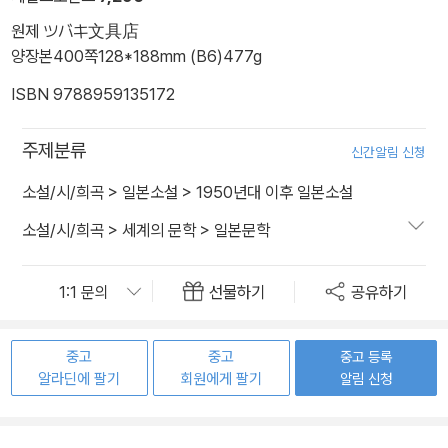
원제 ツバキ文具店
양장본
400쪽
128*188mm (B6)
477g
ISBN 9788959135172
주제분류
신간알림 신청
소설/시/희곡
>
일본소설
>
1950년대 이후 일본소설
소설/시/희곡
>
세계의 문학
>
일본문학
선물하기
공유하기
중고
중고
중고 등록
알라딘에 팔기
회원에게 팔기
알림 신청