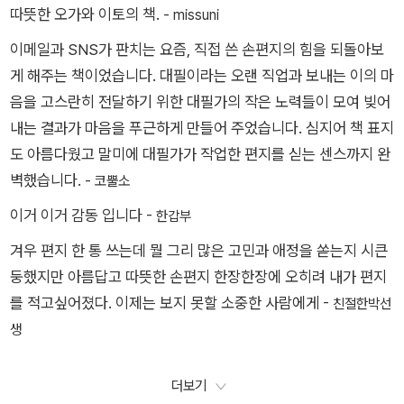
따뜻한 오가와 이토의 책. -
missuni
이메일과 SNS가 판치는 요즘, 직접 쓴 손편지의 힘을 되돌아보
게 해주는 책이었습니다. 대필이라는 오랜 직업과 보내는 이의 마
음을 고스란히 전달하기 위한 대필가의 작은 노력들이 모여 빚어
내는 결과가 마음을 푸근하게 만들어 주었습니다. 심지어 책 표지
도 아름다웠고 말미에 대필가가 작업한 편지를 싣는 센스까지 완
벽했습니다. -
코뿔소
이거 이거 감동 입니다 -
한갑부
겨우 편지 한 통 쓰는데 뭘 그리 많은 고민과 애정을 쏟는지 시큰
둥했지만 아름답고 따뜻한 손편지 한장한장에 오히려 내가 편지
를 적고싶어졌다. 이제는 보지 못할 소중한 사람에게 -
친절한박선
생
더보기