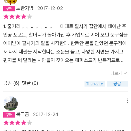
인 오가와 이토는 첫소설이자 베스트셀러가 된 <달팽이 식당>
노란가방
2017-12-02
으로 알려진 일본의 대표적인 여성 작가라고 한다. 나는 물론 읽
어보지 못했고 이 책을 구입하고 난 후 작가 소개를 보고 알았다.
1. 줄거리 。。。。。。。​ 대대로 필사가 집안에서 태어난 주
현대 소설에도 기승전결 구조가 필요한지는 모르겠지만 이 소설
인공 포포는, 할머니가 돌아가신 후 가업으로 이어 오던 문구점을
엔 딱히 기승전결이 없다고 봐도 좋을 정도로 물 흐르듯, 어느 한
이어받아 필사가의 일을 시작한다. 한동안 문을 닫았던 문구점에
시기의 일기장을 뜯어내어 책으로 만든 것처럼 그렇게 한 페이지
서 다시 대필을 시작한다는 소문을 듣고, 다양한 사연을 가지고
한 페이지가 넘어간다. 큰 사건도 없지만 그렇다고 아무 사건도
편지를 써 달라는 사람들이 찾아오는 에피소드가 반복적으로 이
없진 않다. 간판은 문구점이라고 달고 있지만 편지를 대신 써주는
어진다. 저마다 가지고 오는 사연이 다양하기에, 반복되는 구조
대필업을 겸하고 있기 때문에 찾아오는 손님은 편지 의뢰와 함께
더보기
가운데서도 조금씩 변주가 있어, 마치 일일연속극을 보는 듯한 느
사연도 하나씩 들고 오는 셈이다. 그런 사연들과, 그 사연에 대처
공감 (
6
)
댓글 (0)
낌이다.​ 소설의 또 다른 축은 포포와 한 마을에 사는 주변 인물
하는 주인공 포포와, 포포의 이웃들이 모여 책 한권의 내용을 이
들과의 사이에서 벌어지는 사건들이다. 바로 이웃집에 사는 ‘바바
루었다. 편지를 의뢰하러 오는 사람들은 물론 글자를 몰라서 편지
라 부인’과, 학교 선생님인 ‘빵티’(빵을 잘 굽는 티쳐), 조금은 거
메뉴
를 써달라고 부탁하지 않는다. 뭐라고 써야 할지, 하고 싶은 말을
들먹거리지만 진중한 맛이 있는 ‘남작’ 등이 자주 등장한다. 대개
북극곰
2017-12-24
오해없이 가장 잘 전달할 수 있는 문장을 쓰는데 자신이 없는 사
이들은 주인공과 우호적인 관계를 가지고 있어서, 20대 후반으
람들이다.놀라운 것은 이들 편지를 대신 써주는 일을 대하는 주인
로 혼자 살고 있는 포포의 일상에 빈틈을 채워준다.​ 작가는 가