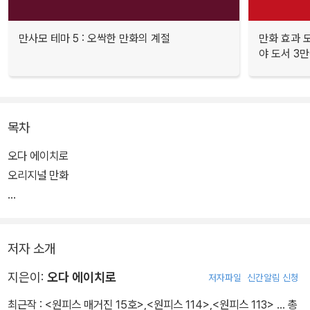
만사모 테마 5 : 오싹한 만화의 계절
만화 효과 모
야 도서 3만
목차
오다 에이치로
오리지널 만화
연재소설
저자 소개
지은이:
오다 에이치로
저자파일
신간알림 신청
최근작 :
<원피스 매거진 15호>
,
<원피스 114>
,
<원피스 113>
… 총