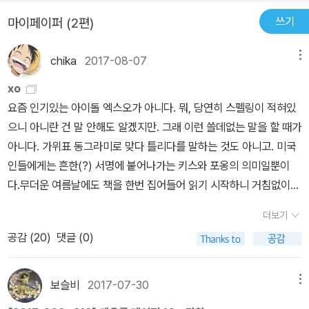
쓰기
마이페이퍼 (2편)
chika
2017-08-07
메뉴
xo
요즘 인기있는 아이돌 엑스오가 아니다. 뭐, 당연히 스펠링이 적혀있
으니 아니란 건 말 안해도 알겠지만. 그래 이런 쓸데없는 말을 할 때가
아니다. 가위표 동그라미로 맞다 틀리다를 말하는 것도 아니고. 미국
인들에게는 흔한(?) 서명에 붙어나가는 키스와 포옹의 의미일뿐이
다.무더운 여름날에도 책을 한번 집어들어 읽기 시작하니 거침없이
쭉쭉 읽어나가게 된다. 다만 문제는 이제 너무 오랫동안 책을 보고 있
더보기
으면 눈이 아파오기 시작해서 장시간 독서를 할 수 없다는 것이 걸림
공감 (
20
)
댓글 (0)
돌일뿐. 무더위만 아니라면 주말동안 다 읽었을지도 모르겠는데 더위
먹고 지쳐 쓰러져 있느라 주말에 책읽기를 전혀 못했다. 오늘은 다 읽
을 수 있으려나 했지만 역시 장시간 독서는 무리무리무리.그래도 반
보슬비
2017-07-30
메뉴
이상 읽었으니 좀 더 달리고 싶은데 잠시 머리도 눈도 쉬어줄 겸 책에