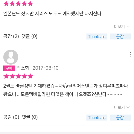
일본판도 샀지만 시리즈 모두도 예약했지만 다시산다
더보기
공감 (
2
)
댓글 (0)
메뉴
곽소희
2017-08-10
2권도 빠른정발 기대하겠습니다😃클리어스탠드가 상디루피쵸파나
왔으니 ...모든멤버할라면 더많은 책이 나오겠죠?신난다~~~~~
더보기
공감 (
0
)
댓글 (0)