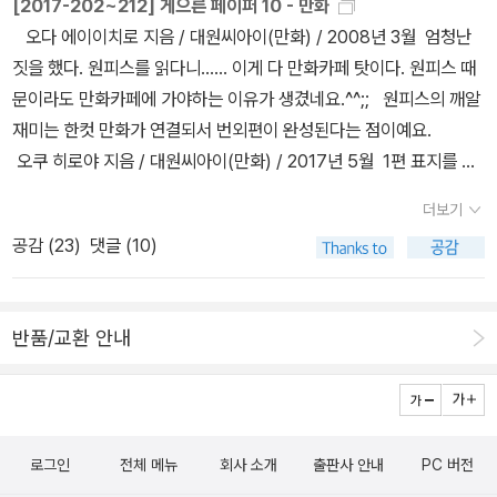
[2017-202~212] 게으른 페이퍼 10 - 만화
서 눈을 뗐다. 해야할 일을 하지 않고 책만 보고 있으니 월요병이 사라
오다 에이이치로 지음 / 대원씨아이(만화) / 2008년 3월 엄청난
지는 듯 하고 스트레스로 인한 통증도 잊혀져가는 듯하고. 날마나 오
짓을 했다. 원피스를 읽다니...... 이게 다 만화카페 탓이다. 원피스 때
늘만 같다면.. 너무 지겨울라나?아무튼 제프리 디버. 대단한 작가다.
문이라도 만화카페에 가야하는 이유가 생겼네요.^^;; 원피스의 깨알
책을 다 읽고난 후에도 그 생각에는 변함없기를. 만화책으로 매거진
재미는 한컷 만화가 연결되서 번외편이 완성된다는 점이예요.
까지 나오다니. 역시 대단한 원피스다. 이러니 오다 선생이 작품을 끝
오쿠 히로야 지음 / 대원씨아이(만화) / 2017년 5월 1편 표지를 보
내고 싶어도 못끝내지.. 싶기도 하고. 굳이 매거진을 구입할 이유는 없
고 그냥 따뜻한 일본식 드라마일거라 생각했는데, SF 액션일줄이
다고 생각했지만 굿즈가 딸려있어 살펴봤는데 그닥 좋은 느낌은 아니
더보기
야.. 무라타 유스케 그림, ONE 글 / 대원씨아이(만화) / 2015
다. 좀.. 신경써서 만들면 안되는걸까? 일주일동안 미뤄뒀던 도서구
공감 (
23
)
댓글 (10)
년 7월 왠지 60권 넘게 있는 시리즈일거라 생각했는데, 아직 13권만
입을 오늘은 꼭 해야지, 했는데 장바구니를 들여다 볼 생각조차 못했
출간된 신생 만화였네요.^^ 만화 제목처럼 '원펀치' 그냥 악당을 한방
다. 원피스를 넣어볼까, 싶기도 했지만 일단 보류. 배명훈 작가
에 물리치는 영웅이야기인데, 코믹스러운점이 재미있어요. 스
의 소설이 나왔다. 배명훈 작가 소설도 읽으면 좋은데말이다. 언젠가
반품/교환 안내
테프니 메이어 지음, Kim, Young 그림 / Yen Pr / 2010년 3월
부터 한국소설이 조금씩 밀리기 시작하고 있어. 아니, 구입하고 읽지
나나옹 지음, 권남희 옮김 / 북폴리오 / 2015년 12월 네코마키
않고 있다고 하는게 좀 더 맞는 말일까?부유하는 혼,은 남의 몸을 빼
지음, 오경화 옮김 / 미우(대원씨아이) / 2016년 9월 여름은 늘어지
앗아 그 사람인 척하고 살아가는 저쪽의 존재들. 이상의 시 오감도 제
게 낮잠자는것이 최고! 이와미치 사쿠라 지음 / 대원씨아이(만화) /
10호의 한 구절에서 출발한 미스터리 소설이라고 한다. 엽기적이지
로그인
전체 메뉴
회사 소개
출판사 안내
PC 버전
2013년 5월 소심 고양이 대범 고양이 젤리빈 글.그림 / 영컴(Y
만 않다면 좀 흥미로운 이야기이기는 하다. 들소에게 노래를 불러준