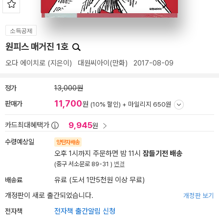
소득공제
원피스 매거진 1호
오다 에이치로
(지은이)
대원씨아이(만화)
2017-08-09
정가
13,000원
11,700
판매가
원
(10% 할인) +
마일리지 650원
9,945
카드최대혜택가
원
수령예상일
양탄자배송
오후 1시까지 주문하면 밤 11시
잠들기전 배송
(중구 서소문로 89-31 )
변경
배송료
유료 (도서 1만5천원 이상 무료)
개정판이 새로 출간되었습니다.
개정판 보기
전자책
전자책 출간알림 신청