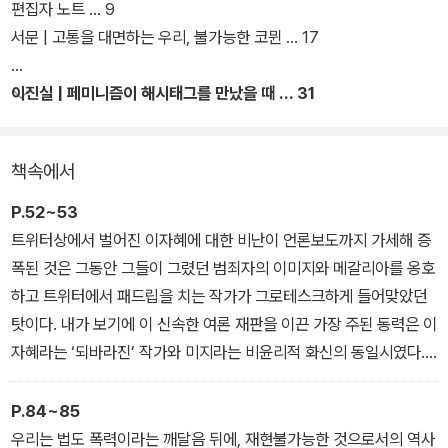
가해자를 신속하게 제거해야 피해자를 도울 수 있다는 믿음이 놓치고
편집자 노트 … 9
있는 것들은 무엇일까. 그럼으로써 피해자 중심주의는 피해자를 계속
서문 | 고통을 대면하는 우리, 불가능한 코뮌 … 17
그 위치에 고정시켜버리는 데 그치는 것은 아닐까. 이런 여러 고민을
담은 이 기록은 페미니즘을 다시 사유하고 보다 폭넓은 논의를 불러
이진실 | 페미니즘이 해시태그를 만났을 때 … 31
일으키는 마중물이 될 것이다.
책속에서
P.52~53
트위터상에서 벌어진 이자혜에 대한 비난이 언론보도까지 가세해 증
폭된 것은 그동안 그들이 그렸던 범죄자의 이미지와 메갈리아를 옹호
하고 트위터에서 패드립을 치는 작가가 그로테스크하게 들어맞았던
탓이다. 내가 보기에 이 신속한 여론 재판을 이끈 가장 주된 동력은 이
자혜라는 ‘되바라진’ 작가와 미지라는 비윤리적 화신의 동일시였다.
만화 속 허구의 캐릭터를 단번에 작가의 민낯으로 단정지어버린 것이
다. 이것은 분명 범주의 오류지만, 그녀를 범죄자 취급하기 이전에 따
P.84~85
져 보아야 할 범주 따위는 쓰나미 같은 격류 안에서는 보이지 않았다.
우리는 법도 폭력이라는 깨달음 뒤에, 재현불가능한 것으로서의 역사