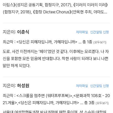
이립스》(성지은 공동기획, 합정지구, 2017), 《미러의 미러의 미러》
(합정지구, 2018), 《합창 Dictee:Chorus》(안옥현 주최, 아마도예
술공간, 2021)를 기획했다. 콜렉티브 ‘아그라파 소사이어티(Agrafa
Society)’의 일원으로 웹진 ‘세미나’를 공동 기획, 편집했다. 2019
지은이:
이춘식
저자파일
신간알림 신청
년 SeMA-하나 평론상을 수상했다. 저서로 『사랑과 야망: 한국 동시
대 페미니즘 미술의 시차들』(서울: 서울시립미술관, 미디어버스, 20
최근작 :
<당신은 피해자입니까, 가해자입니까>
… 총 1종
(모두보기)
21)이 있다.
도로. 사건 이전까지는 ‘페미’였던 것 같다. 이후에는 모르겠다. 나 자
신을 포함한 모든 믿음에 반대합니다. 착한 사람이 되려다 보니 나쁜
말만 하게 되었다.
지은이:
허성원
저자파일
신간알림 신청
최근작 :
<스크롤을 멈추면 (워터프루프북)>
,
<문화과학 108호 - 20
21.겨울>
,
<당신은 피해자입니까, 가해자입니까>
… 총 3종
(모두보기)
서울대 여성학협동과정 박사과정에 재학 중이며, 성 소수자 대학원