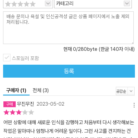
카테고리
도울 수 있다는 믿음이 놓치고 있는 것들은 무엇일까. 그럼으로써 피
해자 중심주의는 피해자를 계속 그 위치에 고정시켜버리는 데 그치는
것은 아닐까. 이런 여러 고민을 담은 이 기록은 페미니즘을 다시 사유
하고 보다 폭넓은 논의를 불러일으키는 마중물이 될 것이다. 너무나
빨리 폭발하고 잊힌 이자혜라는 사건 2016년 10월 18일 웹툰 작가
이자혜가 10대 여성에 대한 성폭행을 사주하고 방조했다는 주장이 S
현재
0
/280byte (한글 140자 이내)
NS를 통해 제기되었다. #○○_내_성폭력 해시태그가 폭발적으로 퍼
스포일러 포함
져 나갈 때다. 이자혜를 비난하는 목소리도 눈덩이처럼 불어났고, 한
등록
때 ‘어둠의 이자혜’라 불렸던 웹툰 작가는 ‘성폭행 가해자’로 확정되었
다. 그녀의 작품을 연재하던 웹툰 플랫폼과 출판사는 각각 연재 중단
과 절판으로 대응했다. 이자혜는 입장 표명과 사과를 거듭하다 다시
구매자 (1)
전체 (3)
새로운 입장을 발표했지만, 싸늘해진 여론을 돌이킬 수는 없었다. 이
무진무진
2023-05-02
자혜 작가의 웹툰<미지의 세계>를 보는 것만으로도 피해자에 대한 2
메뉴
차 가해가 된다는 주장은 기정사실이 되었다. 이 모든 일이 트위터상
어떤 상황에 대해 새로운 인식을 감행하고 처음부터 다시 생각해보는
에 공론화된 지 며칠 만에 벌어졌다. 그리고 이자혜는 가해자가 된 채
작업은 말마따나 엄청나게 어려운 일이다. 그런 사고를 견지하는 건
대중의 시야에서 사라져버렸다. 배제와 처벌이 너무나 신속하게 이뤄