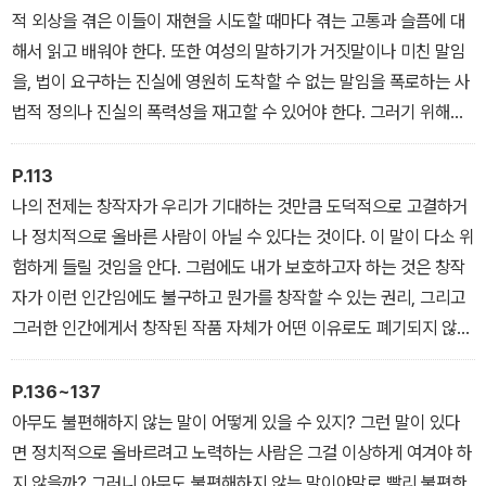
- 페미니즘이 해시태그를 만났을 때
적 외상을 겪은 이들이 재현을 시도할 때마다 겪는 고통과 슬픔에 대
해서 읽고 배워야 한다. 또한 여성의 말하기가 거짓말이나 미친 말임
을, 법이 요구하는 진실에 영원히 도착할 수 없는 말임을 폭로하는 사
법적 정의나 진실의 폭력성을 재고할 수 있어야 한다. 그러기 위해서
는 여성의 말하기가 갖는 힘, ‘가치’를 보존할 다른 장소를 발굴해야
한다. 물론 그곳은 대체로 우리 눈에 잘 보이지 않았지만, 그런 자리는
P.113
늘 있어 왔다. 거짓말하는 여자, 믿을 수 없는 여자들을 위반적인 여성
나의 전제는 창작자가 우리가 기대하는 것만큼 도덕적으로 고결하거
으로 재배치하는 실천은 남성지배의 문화 아래에서 암류로 계속 흘러
나 정치적으로 올바른 사람이 아닐 수 있다는 것이다. 이 말이 다소 위
왔고 지금도 흐르고 있다.
험하게 들릴 것임을 안다. 그럼에도 내가 보호하고자 하는 것은 창작
- 이 여자들을 보라
자가 이런 인간임에도 불구하고 뭔가를 창작할 수 있는 권리, 그리고
그러한 인간에게서 창작된 작품 자체가 어떤 이유로도 폐기되지 않을
권리다. 아마도 이자혜는 타인의 고통을 착취했고, 그런 방식으로 작
품을 창작했다. 그렇다고 해서 <미지의 세계>가 범죄 사실의 기록이
P.136~137
나 범죄 행위 그 자체가 될 수는 없다.
아무도 불편해하지 않는 말이 어떻게 있을 수 있지? 그런 말이 있다
- 아직 제목을 정하지 못했습니다
면 정치적으로 올바르려고 노력하는 사람은 그걸 이상하게 여겨야 하
지 않을까? 그러니 아무도 불편해하지 않는 말이야말로 빨리 불편한