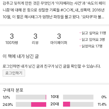
감추고 잊히게 만든 것은 무엇인가 ‘이자혜라는 사건’과 ‘속도의 페미
니즘’에 대해 온 힘으로 성찰한 기록들 #○○계_내_성폭력. 2016년
10월, 이 짧은 해시태그가 엄청난 파장을 몰고 왔다. ‘오타쿠’라 불리
는 하위문화에서 시작된 해시태그는 한국 문단과 미술계, 영화계와
공연계 등에서 전폭적인 지지를 받으며 널리 퍼졌다. 특히 문단 내 성
읽고 싶어요 11명
3
3
3
폭력 피해자들은 사회관계망서비스SNS상에 성폭력 경험을 공유하
읽고 있어요 3명
100자평
리뷰
마이페이퍼
고 가해자를 고발했으며, 이에 호응하는 사람들이 이를 ‘리트윗’과 ‘공
읽었어요 17명
유’를 통해 퍼뜨리면서 주요 언론까지 주목하기에 이르렀다. 그러면
이 책에 내가 남긴 글
서 가해자로 고발된 이들의 사과가 잇따랐고 법적 처벌의 대상이 되
기도 했다. 이렇게 성폭력 해시태그는 온라인상의 단순한 기호에 그
로그인하면 내가 남긴 글과 친구가 남긴 글을 확인할 수 있습니다.
치지 않고 실질적인 위력을 보여 주었다. 여성의 강력한 연대를 보여
로그인하기
준 #○○계_내_성폭력 해시태그의 여파는 국회토론회 <#문화예술
계_내_성폭력 어떻게 할 것인가?>로 확장되었다. 문단 내 성폭력 생
구매자 분포
존자들의 연대를 기록하고 피해자를 지지하기 위한 목적으로 개설된
10대
0%
1.0%
출간 프로젝트에는 6천 만 원이 넘는 후원금이 모였다. 올해 들어서
20대
11.4%
24.9%
는 성폭력 가해자로 고발된 문인들의 구속 소식도 들려 왔다. 이렇게