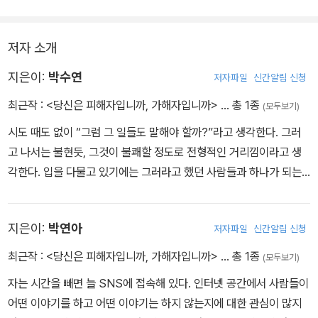
저자 소개
지은이:
박수연
저자파일
신간알림 신청
최근작 :
<당신은 피해자입니까, 가해자입니까>
… 총 1종
(모두보기)
시도 때도 없이 “그럼 그 일들도 말해야 할까?”라고 생각한다. 그러
고 나서는 불현듯, 그것이 불쾌할 정도로 전형적인 거리낌이라고 생
각한다. 입을 다물고 있기에는 그러라고 했던 사람들과 하나가 되는
것 같아서 진절머리가 난다. 말한다 치자. 그럼 나를 뭐라고 불러야 좋
을까? 나는 이런 고민을 하는 여러 사람 중 하나이고 시시하게 살고
지은이:
박연아
저자파일
신간알림 신청
있으며 내일도 다행히 시시하게 살 것이다.
최근작 :
<당신은 피해자입니까, 가해자입니까>
… 총 1종
(모두보기)
자는 시간을 빼면 늘 SNS에 접속해 있다. 인터넷 공간에서 사람들이
어떤 이야기를 하고 어떤 이야기는 하지 않는지에 대한 관심이 많지