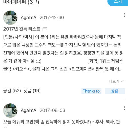
쓰기
마이페이퍼 (3편)
는 어려울 것이다. 쟁점이 되는 성관계에서 두 주체의 합의가 제대로
쪽)” 정치적이다. <미지의 세계>는 쉽게 해석할 수 없기에 늘 ‘오해
듯하다. 그러나 당신이 생각하는 것처럼 예술가와 창작자의 인격에
성취할 수 있는 지점이 있다는 것을 믿으며, 동시에 일반 시민으로서
이루어졌는지에 대한 여부부터 시작하여, 당시 미성년이었던 피해자
의 세계’에 놓여 있다. 필자는 그런 오해를 피해나 가해와 같이 손쉬운
개인적 결함(hamartia)이 있었던 것이 사태의 진정한 원인이라면 대
의 윤리의식과 인간성을 가진 사람입니다.”라고 말하며 자기기만을
AgalmA
2017-12-30
메뉴
의 선택에 주체성이 있었다 하더라도 그것을 인정해야 하는지에 대한
정답으로 대체하려 할 때 우리가 놓치는 것은 무엇인지 묻는다. 한편
신 비평과 비판을 해라. 오만하게 그의 인권을 짓밟고 그의 생의 전부
보여줬다. 「오해의 세계」에서 이나라는 L 작가와 작품의 별개성을 부
도덕적, 사회적 문제도 얽혀있다. 거기에 제 3자인 이자혜의 성폭행
퀴어 연구자 허성원은 「도덕적 폭력, 그 상큼한 쾌락의 원천」에서 대
2017년 완독 리스트
이자 의미 자체이며 밥줄인 그 무엇을 끊어버리지 말고!! 그리고 당신
정한다. 이나라는 L 작가와 ‘미지’의 관계를 플로베르와 ‘엠마’처럼 별
공모/조장이 있었는지에 대한 여부까지 간다면 더욱더 복잡해진다.
중이 이자혜를 지지했던 것과 비판했던 것 모두 정치적으로 올바른
[인문/사회/역사] 이 분야 1위는 유발 하라리겠으나 올해 마지막 책
이 그보다 좀더 제대로 된 인간이라면 그전에--그후에 말고!!!--먼저
개로 볼 수 없으며 버지니아 울프와 ‘로우다’(《파도》)처럼 닮았다고
이자혜가 그려낸 창작물들과 남겨놓은 한 소셜 네트워크 서비스 안의
사람이 되고 싶은 욕망 때문이었음을 지적한다. 즉 여성학자 김주희
으로 읽은 백상현 교수의 책도ㅡ몇 가지 반박할 말이 있지만ㅡ 논리
자신부터 돌아보라. 그리고나서도 도저히 자신의 흠결은 못찾겠거든
말한다. L 작가가 트위터 상에서 끊임없이 보인 극악한 패드립과 작
글들이 보여주는 당혹스러운 폭력성과 원색적인 욕망의 적나라한 표
가 지적했듯이 “페미니즘적으로 옳은 일이라고 생각했기 때문(208
전개에 있어서 만만치 않았다는 걸 밝히겠음. 쟁쟁한 책을 많이 못 읽
그때 '그 여인에게 돌을 던지라!!' 근대 이후 어떤 제대로된 합리적이
품 속에서 남성을 강간하는 미러링 등은 자신을 전혀 변호해 줄 수도
출은 현실과의 경계를 교묘히 이용한 이입과 조롱의 단면이기도 했
쪽)”에 사람들은 신속하게 이자혜를 지지했다가 지지를 철회할 수 있
은 거 같아 아쉬움 ;_;) [과학] 1위는 제임스
고 이성적인 사법시스템도 이런 식의 마녀사냥과도 같고 화형식과도
정당성을 보장받을 수도 없게 한다.글을 위한 글 같은 이론을 끌어온
다. 알아보기 위해 건드렸다가 더욱 복잡해진 눈으로 '당신은 피해자
었다는 것이다. 여기에는 윤리적으로 보이고 싶어 하는 욕망이 깔려
글릭 <카오스>. 올해 나온 그의 신간 <인포메이션> 완독 못 해 아쉽
같은 속단과 과잉처벌은 자행하지 않는다. 도대체 당신들은 ’무죄추
글보다 L 작가의 작품 분석으로 해명하려한 이춘식의「우리들의 일그
입니가, 가해자입니까'를 읽었다. 쟁점은 이 사건이 발생하고 나서 2
있으며, 그 과정에서 타인에게 고통을 선사하는 것이 정당화된다. 필
다잉~ 더글러스 호프스태터 <괴델, 에셔, 바흐 : 영원한 황금 노끈>
정의 원칙’ 같은 개념들을 들어본 적이나 있는 건가?? 아무리 미워도
러진 여왕」이 가장 진정성이 느껴진다. 이춘식은 L 작가가 피해자 A
더보기
차 피해를 줄이기 위해, 혹 모두가 순결하고 정의로운 입장을 유지하
자는 이 과정에서 피해자 중심주의가 모든 것을 피해의 문제로 돌리
내년을 기다려라! (이봐, 이렇게 당당히 말해도 되는 거야;;;)
피의자에게도 ’인권’이라는 게 있다는 걸 인정해주는 게 근대법체계
의 성폭행 사주·방조한 일을 희화한 작품으로 논란되고 있는 「포도주
기 위해 이자혜가 닿아있는 모든 부분에서 그를 제거하여 삭제해버렸
공감 (
52
)
댓글 (19)
기 위해 동원된 것은 아닌지 성찰할 필요가 있음을 역설한다. 이어서
[자기계발/경제] <우아한 관찰주의자> 단 한 권 완독이지만;
다.가장 우려되는 것은 <더러운 잠> 사태에서부터 계속 반복되는, 복
와 포타주의 식사」, 「아이들」을 다른 시기의 작품과 비교해 사건과 관
다는 점이다. '소비자본주의는 이제 '유저' 혹은 '독자', 더 정확히 말하
이춘식은 「우리들의 일그러진 여왕」을 통해 대중이 페미니스트 이자
좋았다. 테일러 피어슨 <직업의 종말>은 경제서인데 나는 자기계발
잡하고 다층적 층위의 문맥을 가진 예술에 대한 값싼 단선적 판단과
련 없음을 증명해 보이려 하지만 작가를 지지하는 방어 이상으로는
자면 '소비자'라는 이름표를 달고 있었다. 도덕적인 행위는 이제 윤리
혜를 일종의 굿즈로 소비했다고 비판한다. 특히 이자혜의 자리에 피
서로 분류. [시] 1위는 처음 생각했던 대로 변함없이 심보선 <
섣부른 탄압, 분서갱유식의 작품훼손 및 삭제, 매장을 통해 결국 전쟁
AgalmA
2017-08-03
메뉴
보이지 않는다. 사건과 연관성이 짙은 「포도주와 포타주의 식사」는 A
적인 소비자가 문제시된 생산물, 혹은 생산자를 시장에서 축출함으로
해자를 채워 넣은 것은 그들을 자신들이 의지할 수 있는 일종의 토템
오늘은 잘 모르겠어> 이렇게 말하는 사람이 대체로 일등 먹지요...
준비-군사동맹에 걸림돌이 되는 위안부할머니들을 헐값에 못팔아먹
의 사건이 일어난 즈음에 그려졌다는 게 더 의심스럽기 때문이다. L
오늘 메뉴와 고민(책 좀 진득하게 읽지 못하겠니!) - 추사, 역사, 관
써 실현된다. 성폭력 사건에 연루된 소설가, 시인의 작품을 삭제하라
으로 만드는 게 아니었는지 되묻는다. 필자는 “결국 피해자들은 우리
[소설] 1위는 역시 도스토예프스키! <악령>이
어 안달난 반동적 극우보수와 구조적 강간지속범들을 구출하는 데나
작가가 A가 강간 당한 것은 몰랐다고 하더라도 A-B의 섹스 상황을