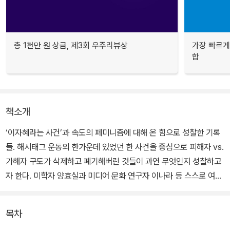
총 1천만 원 상금, 제3회 우주리뷰상
가장 빠르게
합
책소개
‘이자혜라는 사건’과 속도의 페미니즘에 대해 온 힘으로 성찰한 기록
들. 해시태그 운동의 한가운데 있었던 한 사건을 중심으로 피해자 vs.
가해자 구도가 삭제하고 폐기해버린 것들이 과연 무엇인지 성찰하고
자 한다. 미학자 양효실과 미디어 문화 연구자 이나라 등 스스로 여성
이고 퀴어임을 공표한 아홉 필자들은 오랜 토론과 고민 끝에 힘들여
글을 썼다.
목차