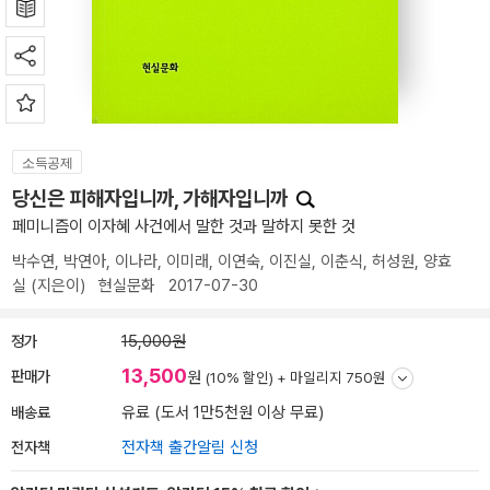
소득공제
당신은 피해자입니까, 가해자입니까
페미니즘이 이자혜 사건에서 말한 것과 말하지 못한 것
박수연
,
박연아
,
이나라
,
이미래
,
이연숙
,
이진실
,
이춘식
,
허성원
,
양효
실
(지은이)
현실문화
2017-07-30
정가
15,000원
13,500
판매가
원
(10% 할인) +
마일리지 750원
배송료
유료 (도서 1만5천원 이상 무료)
전자책
전자책 출간알림 신청