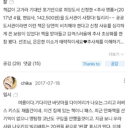
찰
는 요구들, 성폭력 가해자로 지목된 인물을 시장에서 쫓아내라는 요
의 고정된 어휘가 되었다. 그렇기에 우리 모두는 피해자에 맞추어 자
가장 기억에 남는다. 5대 장편 소설 읽기 마무리 못했지만 계속 읽고
적극 이용당하고마는 근시안의 (조개(줍기)페미) 친박 가모장주의 파
알고 있었고 조롱과 복수의 의도인지는 본인만 알겠지만 정황과 1%
책값이 고가라 기대반 포기반으로 희망도서 신청한 <추사 명품>(20
구들은 그 작품 내지 사람의 존재만으로도 피해자에게 2차 가해가 된
신을 채우고 자르게 된 것(246쪽)”이라고 지적하면서, 피해자의 자
있는 중. 내년 초 마무리 지을 예정. <전쟁과 평화> 난 왜 이리 재미가
시즘적 사고유형이다. 당시 이들이 올랭피아까지 끌어들이며 한 일이
의 연관성도 없다고 보기는 어렵다. 많은 사람들의 추정이 답정너 빙
17년 4월, 현암사, 142,500원)을 도서관이 사줬다! 릴리리~~ 공공
다는 식으로 개념을 과도하게 적용하는 것일 뿐만 아니라, 윤리의 이
리에 머무는 것만이 연대의 증거가 될 수는 없다고 강조한다. 욕하고
없지.... 초반 장벽 있는 책 같음. 톨스토이 읽다가 도선생에게 가면 바
라곤 단지 자신들이 춘화와 예술을 구별할 능력조차 전혀 없음을, 그
의 상태일 수도 있고 아닐 수도 있겠다. 사람들의 분노는 터부를 다루
도서관이라면 이런 책은 당연히 비치해야 한다고 신청 사유를 심각하
름을 내건 집단적 알리바이 만들기에 가깝다. - p.44 페미니즘이 해
편들거나 편들고 욕하는 데 머무르지 않는 윤리를 찾아서 이렇게 분
로 재미 만끽~ [에세이]언제 읽어도
리고 무엇보다 완전한 정치적 무능력을 자기증명한 것 뿐이다.아무리
는 창작의 자유를 간과해서가 아니다. L 작가가 현실을 비틀어 가져
게 쓴 보람이 있었다! 책을 받아들고 감격스러움에 추사 초상화를 한
시태그를 만났을 때' 공공연히 알려진 유명인에 의한 폭력/피해 사건
석적인 글과 함께, 사태 앞에서 망설이고 고민하며 쓰인 글들도 있다.
이 분야 1위는 페르난두 페소아 <불안의 책>이 될 것임. 몽테뉴를 빨
좋게 봐주려 해도 문혁시절의 중학생 홍위병들 이상이 떠오르지 않는
오는 방식, 인물을 다루는 방식이 그가 내세운 '일반 시민으로서의 윤
참 봤다. 선조님, 은은한 미소가 매력적이세요♥추사체를 이해하기
의 피해자들이 이를 알리면서 원하는 것이 사과와 보상 그리고 유명
퀴어/시각문화 칼럼니스트 이연숙은 「아직 제목을 정하지 못했습니
리 읽어야 하는데.... [예술 & 동화 & 그패픽 노블] 1위는
이것들이 ’페미 문혁’으로서의 광기는 아니었는지 성찰해보기 바란
리의식과 인간성을 가진' 사람이라는 항변을 무색하게 만들며, 이 사
위한 중국 서예사와 한국 서예사도 수록되어 있어 서예 공부도 제대
인인 가해자를 공적인 매체에서 더이상 접하지 않게 되는 것이다. 이
다」에서 설령 이자혜 작가가 정말로 ‘가해자’라 하더라도 <미지의 세
강석경 <일하는 예술가들>. 열화당이 재판 내길 촉구함! 한국 예술가
다.또한 자신이 ’미러링’이라는 미명 하에 원시적 광기의 그럴싸한 합
더보기
건처럼 문제로까지 드러나고 있기 때문이다. 작가와 작품을 혼동하지
로 할 듯~추사 전후 시대 상황이나 인물들 이야기도 읽게 되는데 효
입장에서는 이자혜가 '제거'된 각계각층의 빠른 피드백이 대중의 요구
계>를 범죄 사실의 기록과 동일시해서는 안 된다고 지적한다. “창작
와의 깊이 있는 인터뷰! * 종합 읽고 있는 중인 70
리화가 모든 혐오를 대량생산함으로써 오히려 여혐을 전 사회에 폭발
공감 (
29
)
댓글 (15)
말라고 지적하기엔 그가 내보인 게 너무 많다. 「이 여자들을 보라」에
종에게 소현세자빈 강 씨의 억울함을 풀어줄 것을 상소한 김홍욱(16
에 발빠르게 부합한 점으로 보인다. 부정을 저지른 자의 창작 또는 공
자가 우리가 기대하는 것만큼 도덕적으로 고결하거나 정치적으로 올
여 권 책을 빼고 완독으로만 계산하면 3일에 한 권 꼴로 읽는 셈인데
적으로 증가시켰다는 사실 또한 애써 부인하는 부류가 아닌지도 성찰
서 양효실은 비르지니 데팡트의 강간 이론을 가져와 “강간을 무릅쓸
02~1654)이 인상적이었다. 그는 효종의 왕위 보전에 누가 되는 말
공연한 사회/경제적 활동은 사회윤리 의식에 반하는 결과를 보인다.
바른 사람이 아닐 수 있다(113쪽)”고 해도, “뭔가를 창작할 수 있는
내년엔 좀 더 묵직한 책 읽기를 해야겠다고 반성. 완독이 안 되고 있는
해 보라!대면한 두 개의 거울(상)은 언제까지나 무한히 반복확장하며
권리”를 마치 피해자 A가 들으라는 듯이 말하고 있는데 핀트가 어긋
을 올린 죄로 고문 받다가 장살 당한다. 그가 죽기 전 한 말 ˝언론을 가
수많은 '청산'들은 시대의 과제이고, 우리는 그토록 빛이 어둠을 이기
chika
2017-07-18
메뉴
권리, 그리고 그러한 인간에게서 창작된 작품 자체가 어떤 이유로도
책이 거의 그런 책;;;;
서로를 통해 자기를 맞비출 뿐이며, 미러링과 한남충론 같은 저질 페
나도 한참 어긋난 글이다. L 작가를 내치는 것은 문화계의 자본주의
지고 살인해 망하지 않은 나라가 있었는가?˝는 지금 현실에서도 생생
고 진실이 거짓을 이기는 사회가 되길 바라왔다. 자신의 욕망과 이기
폐기되지 않을 권리(113쪽)”는 보장되어야 한다. 피해자의 발언이 사
미니즘은 한국적 파시즘의 강력한 맹아인 일베에 가장 파괴력 높은
임시
적 계산법이라고 말하는(p25) 것도 단순한 독법 아닌지. 나도 한국의
히 살아 있다.책이 크고 무거워서 더위도 식힐 겸 자유열람실에서 책
로 타인을 상처입히고 손해보게 하는 사람들이 여전히 그의 죄과와
실임을 강조하면서 ‘범죄 사실의 기록’이 폐기되어야 한다고 주장한
최고 연비와 순도의 양분을 공급하는 모태이자 젖줄이며 전 사회에
여름이다.기다리던 바닷마을 다이어리가 나오는.그리고 러버
윤리의식, 도덕적 가치관에 답답함을 느끼지만 이 사건에서 L 작가의
좀 보려니 여기저기서 전화가;;; 한 곳에선 아예 도서관까지 찾아와 일
별개로 구분되는 창작/사회/경제 활동으로 인해 대중의 지지를 얻
다면, 이는 더욱더 문제다. 그럼으로써 피해자의 말이 사실이어야 함
걸쳐 평범한 남성대중들을 일베화해 파시즘이라는 괴물을 출산해내
스 키스도 재출간이네. 이건 집에 있는 책이니 패스. 최근 만화책을 산
창작 문을 닫은 건 고발자 A나 계약을 거부한 업체나 페미니즘의 숙
을 주고 갔다-_-) ˝낼 아침까지 넘길 건 넘겨줘요~˝ (-˝-)....추사의
고 이익을 보며 지내고 있다면 그러한 세상을 받아들일 수 있을 것인
을 강조하게 되고, 혹시나 피해자의 위치를 법적으로 증명하지 못할
는 생모가 될 것이다.(이 글을 읽고나서도 오히려 혼란에 빠지거나 또
기억이 없으니 명탐정 코난도 구입을 안했을것이고. 지금 보니 우라
청, 여론이 아니라 작품 안팎에서 그가 행한 위악이다. 문제의 발단이
풍윤중후(豊潤重厚:살지고 기름지며 묵직하고 두터움, 20대 후반
가에 대한 의문이 생기는 지점이었다. 사건을 바라보는 개인적 관
때에는 당사자의 삶 전체가 의심받고 위태로워지기 때문이다. 여기서
는 쏠닛의 최신간 속 문평 단편 등을 읽고 다시 복고되는 분들이 계시
사와 나오키의 빌리배트는 20권을 끝으로 '완결' 표시가 떴다. 이제
된 건 B였지만 이처럼 눈덩이가 되어 돌아오게 만든 건 L 자신임