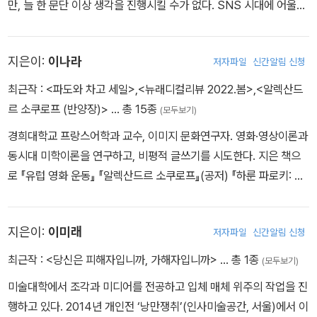
만, 늘 한 문단 이상 생각을 진행시킬 수가 없다. SNS 시대에 어울리
는 미덕을 가졌다고 생각한다.
지은이:
이나라
저자파일
신간알림 신청
최근작 :
<파도와 차고 세일>
,
<뉴래디컬리뷰 2022.봄>
,
<알렉산드
르 소쿠로프 (반양장)>
… 총 15종
(모두보기)
경희대학교 프랑스어학과 교수, 이미지 문화연구자. 영화·영상이론과
동시대 미학이론을 연구하고, 비평적 글쓰기를 시도한다. 지은 책으
로 『유럽 영화 운동』 『알렉산드르 소쿠로프』(공저) 『하룬 파로키: 우
리는 무엇으로 사는가?』(공저) 『풍경의 감각』(공저) 『파도와 차고 세
일』(공저) 등이, 옮긴 책으로 『어둠에서 벗어나기』 『색채 속을 걷는
지은이:
이미래
저자파일
신간알림 신청
사람』 등이 있다.
최근작 :
<당신은 피해자입니까, 가해자입니까>
… 총 1종
(모두보기)
미술대학에서 조각과 미디어를 전공하고 입체 매체 위주의 작업을 진
행하고 있다. 2014년 개인전 ‘낭만쟁취’(인사미술공간, 서울)에서 이