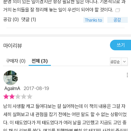
분명 의미 있는 일이겠지만 항상 필요한 일은 아니다. 기본적으로 과
진 나머지, “이자혜의 웹툰이 실제 사실을 그대로 보여 준다”거나 “그
거의 논의들을 잘 정리해 놓는 일이 우선이 되어야 할 것이다.
러니 웹툰을 보는 것만으로도 2차 가해다”와 같은 논쟁적인 주장들
공감 (
0
)
댓글 (1)
역시 너무나 쉽게 공인되었다. 정치적 올바름과 도덕적 보수주의를
둘러싼 오랜 논란도 이런 주장들 앞에서는 고개를 내밀지 못한 채 결
론만이 부각되었다. 이런 식으로 ‘정답’을 도출하고 그에 따르는 것으
로 충분한가. 혹시 우리가 그 과정에서 놓치고 있는 것은 없는가. 페미
쓰기
마이리뷰
니즘이 늘 고민과 성찰을, 불화와 긴장을 끌어안는 사유라고 할 때 과
구매자 (0)
전체 (3)
연 이와 같은 ‘속도의 페미니즘(김주희, 「속도의 페미니즘과 관성의
정치」, 《문학과 사회 하이픈》 2016년 겨울호)’을 승인하는 것으로 충
분한 걸까. 미학자이자 비평가인 양효실, 미디어 문화 연구자 이나라,
메뉴
퀴어/시각문화 칼럼니스트 이연숙 등 아홉 필자들은 ‘이자혜라는 사
AgalmA
2017-08-19
건’을 두고 저마다 이야기를 풀었다. 여기서 해시태그 운동의 한가운
데 있던 이자혜를 다시금 언급하려는 것은 그녀를 일방적으로 옹호하
남의 사생활 캐고 들여다보는 걸 싫어하는데 이 책의 내용은 그걸 자
기 위함이 아니다. 그 사건은 너무나 빠른 속도로 우리 눈앞을 스쳐 갔
세히 살펴보고 내 관점을 잡기 전에는 어떤 말도 할 수 없는 상황이었
기에 이제는 다 끝난 것처럼 보이지만, 사실 아무것도 설명하지 못한
다. 이 태도였다가 저 태도였다가 여러 날을 고민했고 지금도 고민 중
채 그저 잊혔을 뿐이다. 그렇다면 여기에 어떻게 대응해야 할까. 필자
인 채 이 리뷰를 쓴다. 얘기를 진행하면 뻔히 알 테지만 사건의 중심인