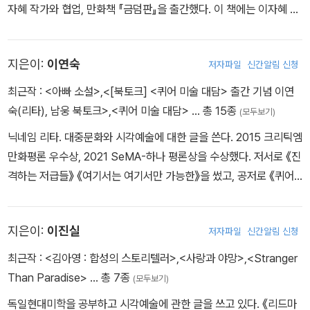
자혜 작가와 협업, 만화책 『금덤판』을 출간했다. 이 책에는 이자혜 작
가를 알게 된 시점부터 2년간의 시간을 일기 형식의 글로 담았다.
지은이:
이연숙
저자파일
신간알림 신청
최근작 :
<아빠 소설>
,
<[북토크] <퀴어 미술 대담> 출간 기념 이연
숙(리타), 남웅 북토크>
,
<퀴어 미술 대담>
… 총 15종
(모두보기)
닉네임 리타. 대중문화와 시각예술에 대한 글을 쓴다. 2015 크리틱엠
만화평론 우수상, 2021 SeMA-하나 평론상을 수상했다. 저서로 《진
격하는 저급들》 《여기서는 여기서만 가능한》을 썼고, 공저로 《퀴어
미술 대담》 《미친, 사랑의 노래》 등을 썼다. 블로그(https://blog.na
ver.com/hotleve)를 운영한다.
지은이:
이진실
저자파일
신간알림 신청
최근작 :
<김아영 : 합성의 스토리텔러>
,
<사랑과 야망>
,
<Stranger
Than Paradise>
… 총 7종
(모두보기)
독일현대미학을 공부하고 시각예술에 관한 글을 쓰고 있다. 《리드마