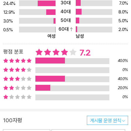
30대
7.0%
24.4%
해시태그 운동은 큰 성과를 올렸지만, 그만큼 논란의 여지를 남겼다.
40대
그 한가운데에는 ‘2차 가해’와 ‘피해자 중심주의’라는 개념이 있다. 어
8.0%
12.9%
디까지가 2차 가해이고 무엇이 피해자 중심주의인지, 피해자 중심주
50대
5.0%
3.0%
의는 정말 피해자를 보호하는지 등의 논의가 부재한 채, 누군가 SNS
60대
2.0%
0.5%
여성
남성
에 “그것은 2차 가해다” “피해자 중심주의에 어긋난 발언이다”라고
규정하는 순간 어떤 말이든 자동적으로 2차 가해로 낙인찍히는 일이
7.2
평점 분포
벌어졌던 것이다. 그런 구도 안에서는 오로지 피해자와 가해자만이
있으며, 각 사안들의 복잡한 결은 쉽게 잊히거나 지워지고 만다. 그러
40.0%
다 보니 정작 필요한 논의는 하지 못한 채 서둘러 가해자를 삭제하는
0%
것에 머물러버리는 것은 아닌가 하는 우려가 커지고 있다. 『당신은 피
40.0%
해자입니까, 가해자입니까: 페미니즘이 이자혜 사건에서 말한 것과
20.0%
말하지 못한 것』은 해시태그 운동의 한가운데 있었던 한 사건을 중심
0%
으로 피해자 vs. 가해자 구도가 삭제하고 폐기해버린 것들이 과연 무
엇인지 성찰하고자 한다. 미학자 양효실과 미디어 문화 연구자 이나
라 등 스스로 여성이고 퀴어임을 공표한 아홉 필자들은 오랜 토론과
100자평
게시물 운영 원칙
고민 끝에 힘들여 글을 썼다. 가해자를 신속하게 제거해야 피해자를