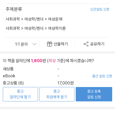
주제분류
신간알림 신청
사회과학
>
여성학/젠더
>
여성문제
사회과학
>
여성학/젠더
>
여성학이론
선물하기
공유하기
이 책을 알라딘에
1,800
원 (
최상
기준)에 파시겠습니까?
새상품
-
eBook
-
출간 알림 신청
중고상품 (6)
17,000원
중고
중고
중고 등록
알라딘에 팔기
회원에게 팔기
알림 신청