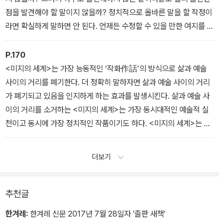
점을 발견해야 할 말이지 않을까? 정치적으로 올바른 말을 할 작정이
라면 확실하게 말하면 안 된다. 언제든 수정할 수 있을 만한 여지를 두
어야 한다. 나는 트위터에서 쏟아지는 이야기를 보며 내 안에서 쉽게
미지를 버렸다. 사람들이 “이것은 정치적으로 올바르지 않습니다!”라
P.170
고 외칠 때를 대비해 남겨 둔 공간을 이용해서 미지를 내 안에서 쉽게
<미지의 세계>는 가장 능동적인 ‘작화作話’의 방식으로 삶과 예술
버렸다.
사이의 거리를 폐기한다. 더 정확히 말하자면 삶과 예술 사이의 거리
- 너는 누구의 편이냐고 물으신다면
가 폐기되고 있음을 인지하게 하는 효과를 발생시킨다. 삶과 예술 사
이의 거리를 소거하는 <미지의 세계>는 가장 동시대적인 예술적 실
천이고 동시에 가장 정치적인 작품이기도 하다. <미지의 세계>는 무
엇보다 뛰어난 방식으로 ‘말과 침묵의 정돈된 분할’을 문제 삼는 작품
이기 때문이다. 또한 이 작화 자체가 이자혜가 살고 있는 세계에 분란
더보기
과 불화를 일으키기 때문이다. 미지는 이자혜를 훼손함으로써 모방한
다. 혹은 이자혜는 자신을 훼손함으로써 미지를 구성한다.
- 오해의 세계
추천글
한겨레:
한겨레 신문 2017년 7월 28일자 '출판 새책'