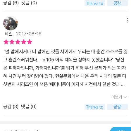
공감 (
6
)
댓글 (0)
의 몸에 대한 무조건적인 긍정도, 여성의 몸에 각인된 경험이 전제하
도 하며 특히 이런 관점에서 강력한 양효실선생님의 글은 당신의 오
거라고? 피해자와 가해자를 가르는 이분법적 구도라고 생각하는 게
는 죄의식이나 수치심도 모두 가부장제의 권력을 방증하는 남성적 시
해처럼 그리 '핀트가 어긋나도 한참 어긋난 글'도 아니고 나름대로 오
이분법적이다. 여러 논의를 거칠 시간이나 기회도 없이 빠르게 진행
선에 근거한다(70쪽).” 이를 넘어서는 힘은 강간 그 자체가 아무것도
랜 기간 성폭력 피해자 지원운동을 해오시면서 종종 심각한 내적 모
메뉴
된 이유는 뭘까. 사람은 단순하기도 하지만 사람의 심리를 건드리는
아니라고 선언하는 주체의 결단에 있다. 이때 비르지니 데팡트의 강
순에 빠지게 되는 사례들에 대한 성찰과 고민을 통해 도달하게 된 결
요인들은 아주 복잡하고 파급력이 크다. L 작가의 만화가 여성 혐오
테일
2017-08-16
간 이론은 “강간을 지금과 같은 조건에서는 어쩔 수 없이 감당해야 하
론이기에 전심을 다 해 경청할 충분한 가치가 있다. 왜냐하면 “동일한
의 문제, 약자의 울분, 외톨이의 욕망 등을 대변해주는 문제적 작품이
는 재해로 간주하라고 설득(90쪽)”하는 주장을 적극적으로 받아들
사건이라 하더라도 그 사건을 기억하는 사람들은 저마다 다른 내러티
었다고 해도 그를 폐기처분하려는 이 움직임의 구심력은 L 작가에게
'덜 말해지거나 더 말해진 것들 사이에서 우리는 매 순간 스스로를 잃
인다는 점에서 독보적이다. 강간 경험과 피해자 서사에 함몰되지 말
브에 따라 다른 경험으로 인식”한다는 철학자 이언 해킹의 통찰은 흔
있다고 생각한다. L 작가는 2016년 10월 19일 1차 입장문에서 “저
고 혼란스러워진다. - p.105 아직 제목을 정하지 못했습니다' '당신
고 이에 쾌락주의적 가벼움으로 맞서라는 도발적인 주장에 놀랄 독자
히 더이상 나눌 수 없는 원자로서 상상적 오해의 대상이 돼온 개인의
는 평생 아무에게도 성적인 관심을 받아오지 못했습니다. 그리고 그
은 피해자입니까, 가해자입니까'를 읽기 위해 우선 문제가 되는 '이자
들도 있을 것이다. 미디어 문화 연구자 이나라는 「오해의 세계」에서 <
내부에 존재하는 다양한 공시-통시적 타자들에 대해서도 또한 성립
것은 제 창작의 기본적인 캐릭터가 되었습니다. 관심을 못 받았을 뿐
혜 사건'부터 찾아봐야 했다. 현실문화에서 나온 우리 시대의 질문 다
미지의 세계>에 대한 또 다른 독해를 시도한다. <미지의 세계>는 기
하기 때문이며 이 자기 안의 타자들에 의해 단일 사건도 계속 재구성,
아니라, 제가 친구가 없다는 것까지도 저의 창작자적 캐릭터에 포함
섯번째 시리즈인 이 책은 '페미니즘이 이자헤 사건에서 말한 것과 말
존에 드러나지 못했던 비루한 존재들이 시끄럽게 떠들어 대는 작품이
재인식, 재평가되어가기 때문이다.(그리고 이런 관점에서, 폭로 결심
됩니다. 저는 친구가 없고 성적인 관심을 못 받는 자신을 혐오했으며,
하지 못한 것' 에 대해 다루고 있다. 책의 275쪽에 약간의 정보가 기
라는 점에서 독특하다. 이 만화는 “작가가 정치적 매니페스토, 특히
당시 원피해자A와 그 지지자들을 ’자유분방하고 모험적인 딸’의 정신
더보기
저와 달리 성적 관심을 즐길 수 있는 다른 여성들을 혐오”했다고 밝히
재되어 있지만 그로서는 정확한 내용을 알기 어렵고 따로 포털을 검
페미니스트적 매니페스토를 적어 올렸거나, 페미니즘의 대의를 위해
으로부터 빼앗아 마침내 사로잡는 데 드디어 성공한 것은 ’무섭고 엄
고서 10월 21일 2차 입장문에서는 자신의 작품이 “제 개인의 욕망과
공감 (
3
)
댓글 (0)
색하여 해당 사건을 갈무리하여 이 책의 출간 의도와 배경을 알아야
투쟁에 동참했기 때문에 정치적이었던 것이 아니다. 여러 시간과 공
격한 호랑이 엄마(Tiger Mom)’의 초자아 이데올로기였던 것으로 보
배설을 투사하기 위한 얄팍한 장치에 불과하다는 것은 억울한 판
만 했다. 누구나 책을 읽기 전에 해당 사건에 대해 알아야 하겠지만,
간의 경험을 재편하고 쓰기(그리기)의 방식으로 보이지 않았던 것, 들
인다.)평소 동(종)업(계 종사)자로서의 이자혜를 개인적으로 좋아하
단”이며, “저는 세계를 바라보고 해석하는 데에 있어 창작자로서의
이 사건을 알아본다면 이에 대해 자신의 입장을 정확히 판단 내리기
리지 않았던 것을 보이도록 하고 들리도록 하였기 때문에(173~174
지 않았다는 건 잘 알겠고 그다지 내 도덕적 취향도 아님은 틀림없는
소명을 가지고 있으며, 역사에서 예술이 가질 수 있는 자유만이 접근/