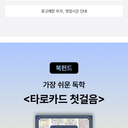
큼의 입장을 드러낸 것 만으로도 감당하기 어려운 복잡한 문제이다.
며 재현할 수 없는 고통이다. 마지막으로 미술가 이미래는 「얼굴들」에
은 계속 변용해 나아가되 작품 자체는 역사적 공동유산으로서 최소한
배타적 국가주의로 얼룩진 거대한 후퇴를 진단한다. 여공문학. 1989
지). 사람들의 통념과 가치관을 통렬히 비웃으면서 그들의 인정을 바
페미니즘이란 단어를 언급하는 일 만으로도 부정적인 것으로 취급/분
중고매장 위치, 영업시간 안내
서 이자혜를 안 뒤 2년 동안 있었던 일을 일기 형식으로 풀었다. 그녀
의 보전 조치를 보장하여야 한다는 것이다. 심지어 독일 나치 수용소
년 한국에서 만난 10대 여공들과 그들의 문학적 열정에 매료된 호주
라며 그림 그릴 자릴 구걸하지 마시길 바란다. 당신이 바란 예술이 고
류되는 날선 분위기와 무엇도 결론나지 않은 채 소멸된 사건의 흐름
의 이야기 안에서 이자혜를 비롯한 여러 등장인물들은 저마다의 고민
와 일제 폭압의 유물들조차 보전해 망각에 맞서는 역사교재로 활용할
페미니스트 역사학자가 쓴 한국 여공문학 연구서. 희생양 담론에서
작 그 정도가 아니라면. 당신의 작품을 이용하고 죽인 당신이 당신의
이 그러하다. 사건의 흐름을 파악하기 위해서는 275쪽의 개요와 1
과 고통을 얼굴에 드러낸다. 이 얼굴들을 피해자와 가해자라는 이분
수 있다는 사실을 잊지 말아야 할 것이다.)# 우리에겐 (퀴어)페미니
외면돼 왔던 여공들의 욕망과 섹슈얼리티를 복원해 의미를 부여한다.
작품에 생명을 불어 넣으시라(이건 응원의 뜻이다). 화간이라고 주장
97쪽의 '도덕적 폭력, 그 상큼한 쾌락의 원천'에서 다시 서문으로 이
법적 구도 안으로 밀어 넣는 순간, 그 얼굴들이 드러내는 정동은 밋밋
스트 선생님이 절실히 필요합니다.(실험적 혁신교육으로는 더욱더 필
바깥은여름. 이건 뭐..무조건 읽기를 바랄뿐.강남만들기 강남따라하
하고 있지만 미성년자와 관련해 여러 가지 혐의가 명백히 의심스러
어지는 순서로 읽는 것도 좋을 것 같다. 가장 마음에 들었던 부분은 6
해지고 흐려질 것이다. 분쟁과 이견의 장소인 페미니즘을 다시 사유
요하고, 그러나 운동장 사용을 둘러싼 젠더권력투쟁보다 남녀학생등
기. 1970년대 강남 개발 이후 강남식 주거환경과 도시적 삶을 지향
운 B는 어디로 간 건지 사람들이 자수하라고 아직도 성토 중이다. 당
5쪽의 '이 여자들을 보라:애드리언 리치의 '강간'과 비르지니 데팡트
하기 위하여 이 책은 2016년 10월부터 2017년 5월까지 십여 회가
이 모두 같이 어울려 놀 수 있는 놀이/운동 교육 개발이 더 중요하며
하고 욕망하며 이를 공간적으로 복제하려 했던 한국의 도시성을 분석
시 성폭행을 인지하지 못했다던 A는 2013년 당시 연애처럼 보이는
의 강간 이론'인데 이자혜 사건과 거리감을 둔 글로 맨 처음 혹은 가장
훨씬 넘게 진행되었던 한 모임에서 비롯되었다. 이야기를 풀어내기까
사태의 빌미가 된 남혐과 한남트윗 등에 대하여는 반성을 촉구합니
했다. 서울 봉천동 산 42번지에는 말썽쟁이 철호가 살았다. 직
블로그 글을 썼다. 인지부조화처럼 혼란한 상태를 감안하면 이해되지
마지막에 읽는 것을 추천한다. 전체적인 흐름을 잘 아우르는 내용이
지 오랜 시간이 걸렸다. 자신의 자리가 피해자의 곁이라고 하면서 불
다.).
업군인 아버지와 전업주부 어머니, 누나둘과 형 하나, 철호 여섯 식구
않는 것도 아니다. 나는 B에게 어떤 동정도 가지 않는다. 미숙했던 이
었다. 개인적으로 이자혜와 거리를 둔 내용의 글이 더 있었다면 좋았
참한 사람도, 글을 쓰기로 한 뒤에도 고민을 거듭하다 끝내 쓰기를 포
다. 철호의 단짝 정민이는 호떡장사하는 어머니와 누나와 함께 살고
상의 고통을 받는 이에게 평안이 깃들기를 바란다. A-B-L 작가, 이
을 것이란 아쉬움이 남는다. 개인적으로/심정적으로 그녀와 연결되어
기한 사람도 있었다. 그만큼 조심스러웠고 고민이 많았다. 혹시라도
있고 기성이의 아버지는 폐병을 앓고 있다. 셋은 봉천동을 휘젓고 다
책의 필진, 바깥의 우리 모두 각자의 도덕관념과 가치관으로 자기가
있지 않은 입장에서 사건을 해석한 글도 접해보고 싶었다. 번외로 아
피해자에게 고통을 덧붙이는 데 그치는 것은 아닐까. 이런 논의들에
니며 어린 시절을 보낸다. 내가 아는 s는 깡촌에서 살았다고 한다. 나
말하고 싶은 바만 말하고 있다. “동일한 사건이라 하더라도 그 사건을
쉬운 점은 우리 시대의 질문 시리즈가 꽤 좋은 기획으로 출간되고 있
감응할 수 있는 사람들이 과연 얼마나 될까. 모임에 함께했던 사람들
는 도시에서 살았지만 풍족한 삶이 아니었기에 주식은 라면이었고 간
기억하는 사람들은 저마다 다른 내러티브에 따라 다른 경험으로 인
는 것 같은데 어떤 목록이 있는지 찾아봐도 검색이 잘 걸리지 않는다.
은 편을 가르는 사회를 비판하면서도 자신들 또한 이 사회의 구성원
식은 어릴적에 어머니가 집에서 해 주시던 도넛과 만두와 부침개. 그
식”한다는 철학자 이언 해킹(「도덕적 폭력」, 허성원)의 분석처럼. 이
팽목항에서 불어오는 바람 1, 여성혐오가 어쨌다구? 2, 곁에 서다 3
으로서 여느 사람들과 동일한 압박을 받고 있음을 잘 알았다. 그럼에
렇게 어린시절부터 밀가루를 엄청 먹어댔고 지금도 여전히 밀가루 음
사건에서 객관적이고 적확한 제삼자의 시각은 전혀 보이지 않는다.
까지만 대표 포털에서 검색되고, 인터넷 서점에서도 헬조선에는 정신
도 불구하고 끝내 이야기를 쓰고 이를 묶은 것은, 지금 여기의 가장 첨
식을 잘 먹는데, s는 만두도 커서 먹어봤고 라면조차 구경하기 힘들었
마지막 처방으로 부르짖는 법 또한 최소한의 처리일 뿐 해결일 수 없