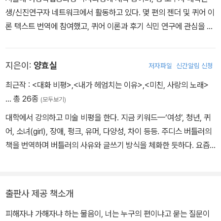
생/신진연구자 네트워크에서 활동하고 있다. 몇 편의 젠더 및 퀴어 이
론 텍스트 번역에 참여했고, 퀴어 이론과 후기 식민 연구에 관심을 두
고 한국 사회의 퀴어 수행성을 연구하고 있다. 「퀴어 정동 정치를 향
하여: 독해 실천으로서의 퀴어 정동 이론」 등의 논문을 발표했다.
지은이:
양효실
저자파일
신간알림 신청
최근작 :
<대화 비평>
,
<내가 헤엄치는 이유>
,
<미친, 사랑의 노래>
… 총 26종
(모두보기)
대학에서 강의하고 미술 비평을 한다. 지금 키워드—‘여성’, 청년, 퀴
어, 소녀(girl), 장애, 펑크, 유머, 다양성, 차이 등등. 주디스 버틀러의
책을 번역하며 버틀러의 사유와 글쓰기 방식을 체화한 듯하다. 요즘
대학 수업 시간에는 일인칭으로 고백하면서 국가 체제와 휴머니즘 이
데올로기, 이성애-가부장-제국주의 등등을 비판하는 텍스트들을 여
럿 읽고 있다. 고통과 의심, 주체성의 와해를 겪으면서 유머를 구사하
출판사 제공 책소개
고 사랑을 고집하는 필자들에게 감동 중이다.
피해자냐 가해자냐 하는 물음이, 너는 누구의 편이냐고 묻는 질문이