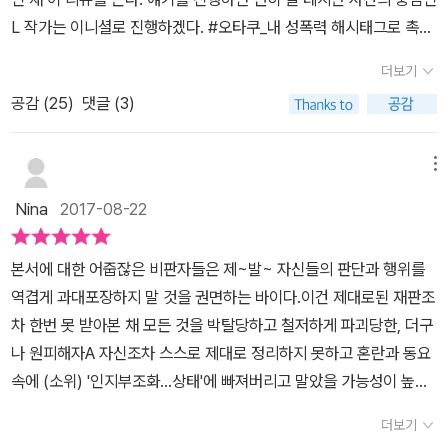
들은 이 책을 통해 이자혜를 가해자라고 호명하고 그녀의 작품을 가
L 작가는 이니셜로 진행하겠다. #오타쿠_내 성폭력 해시태그로 촉발
해자의 폭력 재현으로 단정 지었을 때 우리가 무엇을 놓치고 있는지
된 L 작가 사건 이후 이 책은 2016년 10월부터 2017년 5월까지 그
성찰하려 한다. 피해자 대 가해자라는 ‘정답’을 다시 생각하는 질문들
더보기
문제를 토론한 모임에서 나왔다. 9 패널의 글이 실려 있고 L 작가도
우선 연구자 이진실은 「페미니즘이 해시태그를 만났을 때」에서 해시
공감 (
25
)
댓글 (3)
모임에 동참했으나 그 목소리는 담겨 있지 않다. 이 책에서 가장 불
태그를 타고 봇물 터지듯 쏟아진 폭로가 2차 피해로부터 피해자를 제
만스러운 건 패널의 상당수가 객관성, 윤리성, 중립성을 내세우면서
대로 보호했는지를 되묻는다. “성적자기결정권이 작동하지 못한 폭
이 폭로전의 진위에는 관심이 없다고 말하며 멀찍이 떨어진 채 논의
메뉴
력사태에서 이 자기결정에 대한 무수한 스펙트럼을 괄호 치는 단순화
를 진행하고 있다는 점이다. 재판 공방 중인 사건이라 어쩔 수 없는 것
Nina
2017-08-22
된 프레임은 다시 피해자의 자학(58~59쪽)”을 낳기 때문이다. 특히
도 있지만 대부분의 글이 ‘피해자 중심주의, 2차 가해 방지, 정치적 올
해시태그 운동이 생물학적 여성과 남성이라는 이분법에 매몰된 채 저
바름을 추구하는 네티즌’의 잘못됨과 한계를 문제의 핵심으로 지적하
항의 사유인 페미니즘을 또 다른 억압의 정치로 만드는 것은 아닌지
본서에 대한 어줍잖은 비판자들은 제~발~ 자신들의 판단과 행위를
고 있다. 당신들의 프레임과 태도가 역으로 정치적 올바름을 표방한
의문을 던진다. 필자는 문화계 곳곳에서 여성들이 스스로 연대하기
역겹게 과대포장하지 말 것을 권면하는 바이다.이건 제대로된 재판조
다는 진보적·페미니즘적 계몽주의로 비칠 거라는 건 모르시는지. L
시작한 점을 긍정적으로 평가하면서도, 피해자-우리 대 가해자-괴물
차 한번 못 받아본 채 모든 것을 박탈당하고 철저하게 파괴당한, 더구
작가가 자초한 자가당착처럼. 문제의 발단을 깊게 짚어보지 않고 방
이라는 적대의 선이 놓치고 있는 것은 없는지를 진지하게 고민한다.
나 원피해자A 자신조차 스스로 제대로 정리하지 못하고 혼란과 동요
향을 제대로 바꿀 수 있을 거라 생각한다면 순진한 것 아닌가. 적어도
미학자 양효실은 「이 여자들을 보라: 애드리언 리치의 「강간」과 비르
속에 (소위) '인지부조화...상태'에 빠져버리고 말았을 가능성이 높은
이 사건에서는 단순한 도덕 윤리론에 기인한 무지한 집단 폭력이라는
지니 데팡트의 강간 이론」을 통해 아무리 성폭력을 고발하려 해도 그
사건에 대한, 전형적인 반지성주의 Kangaroo Court였을 뿐이다.--
초점은 정확하지 않은 것 같다. 피해자 A의 고발을 철석같이 믿고 그
더보기
런 고발이 도리어 가부장제를 보충하고 강화한다고 지적한다. “여성
-기억과 인식, 판단과 평가는 적지 않게 끊임없이 재구성되는 것이기
를 보호하기 위해 2차 가해가 될지 모르는 L 작가의 만화를 거부하는