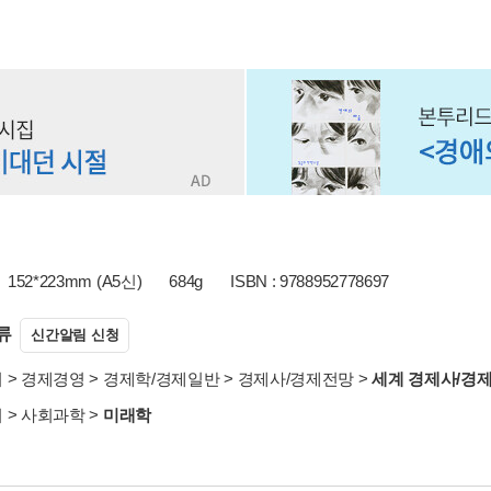
152*223mm (A5신)
684g
ISBN : 9788952778697
류
신간알림 신청
서
>
경제경영
>
경제학/경제일반
>
경제사/경제전망
>
세계 경제사/경
서
>
사회과학
>
미래학