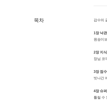
목차
감수의 
1장 낙관
원숭이보다
2장 지
장님 코끼
3장 점수
빗나간 예
4장 슈
틀릴 수