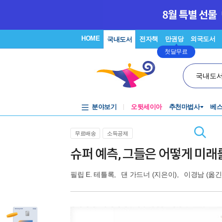
HOME
전자책
만권당
외국도서
국내도서
첫달무료
국내도
분야보기
오뒷세이아
추천마법사
베
무료배송
소득공제
슈퍼 예측, 그들은 어떻게 미
필립 E. 테틀록
,
댄 가드너
(지은이),
이경남
(옮긴