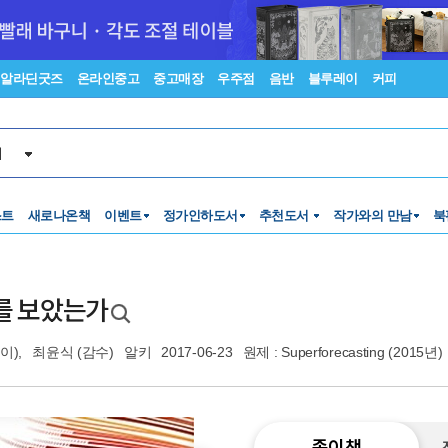
알라딘굿즈
온라인중고
중고매장
우주점
음반
블루레이
커피
서
스트
새로나온책
이벤트
정가인하도서
추천도서
작가와의 만남
북
래를 보았는가
이),
최윤식
(감수)
알키
2017-06-23
원제 : Superforecasting (2015년)
종이책