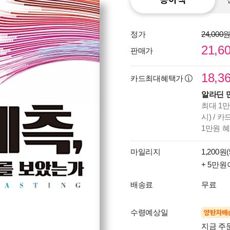
정가
24,000
21,6
판매가
18,3
카드최대혜택가
알라딘 
최대 1만
시) / 
1만원 
마일리지
1,200원(
+ 5만원
배송료
무료
수령예상일
양탄자배
지금 주문