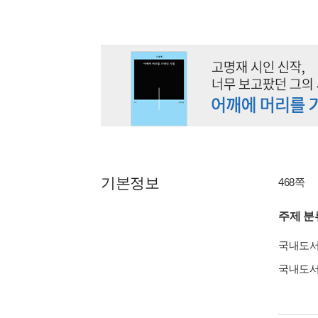
기본정보
468쪽
주제 분
국내도
국내도