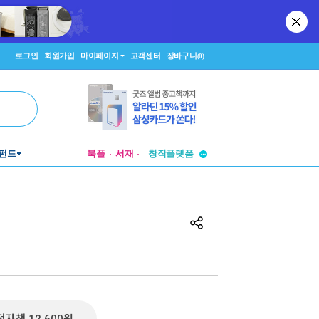
로그인
회원가입
마이페이지
고객센터
장바구니
(0)
펀드
북플
서재
투비컨티뉴드
창작플랫폼
투비컨티뉴드