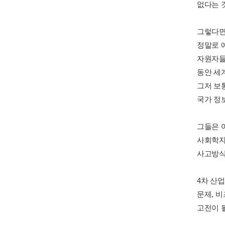
없다는 
그렇다면
정말로 
자원자들을
동안 세
그저 보
국가 정보
그들은 
사회학자
사고방식
4차 산
문제, 
고전이 