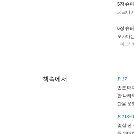
5장 슈
페르마이징
6장 슈
오사마는 
더보기
책속에서
P. 17
언론 매
한 나라
단을 운
P. 113~
몇십 년 
월 위대