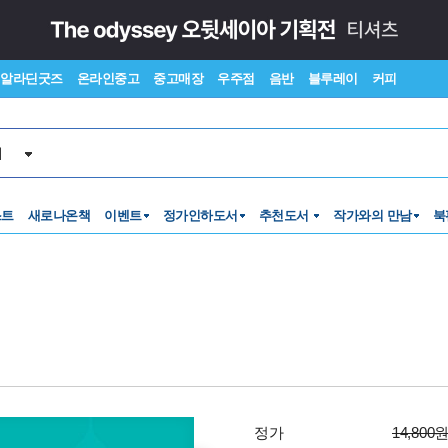
알라딘굿즈
온라인중고
중고매장
우주점
음반
블루레이
커피
서
스트
새로나온책
이벤트
정가인하도서
추천도서
작가와의 만남
북
정가
14,800