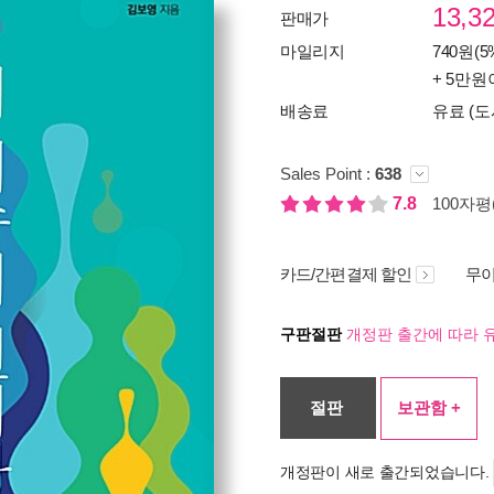
13,3
판매가
마일리지
740원(5
+ 5만원
배송료
유료 (도
Sales Point :
638
7.8
100자평(
카드/간편결제 할인
무이
구판절판
개정판 출간에 따라 
절판
보관함 +
개정판이 새로 출간되었습니다.