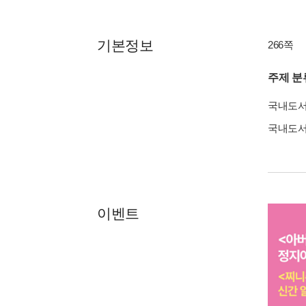
기본정보
266쪽
주제 분
국내도
국내도
이벤트