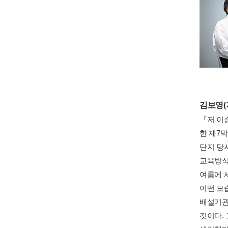
김보영(
『저 이
한 제7
단지 당
교육방식
여름에 
어떤 모
배설기관
것이다.