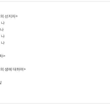
승의 선지자>
 나
 나
 나
 나
차>
나의 생에 대하여>
말