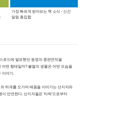
가장 빠르게 받아보는 책 소식 - 신간
경기컬처패스 1만원 
쓴
알림 총집합
 크로스로드에 발표했던 동명의 중편연작을
 어떤 형태일까? 불멸의 생물은 어떤 모습을
 이야기.
 명계와 하계를 오가며 배움을 이어가는 선지자와
병이 만연한다. 선지자들은 '타락'으로부터