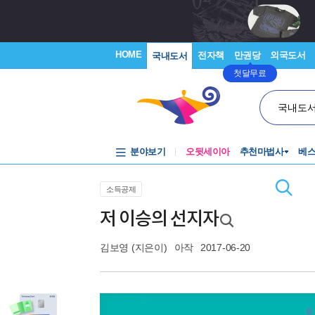
HOME
전자책
만권당
외국도서
국내도서
첫달무료
국내도
분야보기
오뒷세이아
추천마법사
베
소득공제
저 이승의 선지자
김보영
(지은이)
아작
2017-06-20