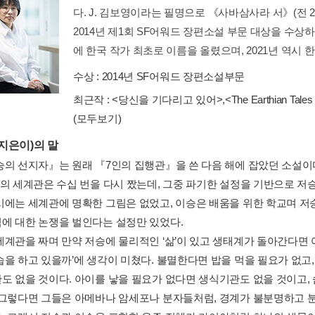
다. J. 김보영이라는 필명으로 《사바삼사라 서》(전 
2014년 제1회 SF어워드 장편소설 부문 대상을 수상
에 한국 작가 최초로 이름을 올렸으며, 2021년 역시 한국
수상 :
2014년 SF어워드 장편소설부문
최근작 :
<당신을 기다리고 있어>
,
<The Earthian Ta
(모두보기)
지은이)의 말
승의 선지자』는 원래 『7인의 집행관』을 쓴 다음 해에 잡았던 소설이
막의 세계관은 수십 번을 다시 짰는데, 그중 파기한 설정을 기반으로 저
시에는 세계관에 명확한 그림은 없었고, 이승은 배움을 위한 학교며 
에 대한 논쟁을 벌인다는 설정만 있었다.
세계관을 짜며 만약 저승에 물리적인 ‘삶’이 있고 생태계가 돌아간다면
습을 하고 있을까’에 생각이 미쳤다. 불멸한다면 밥을 먹을 필요가 없고
도 없을 것이다. 아이를 낳을 필요가 없다면 생식기관도 없을 것이고, 
 그렇다면 그들은 아메바나 암세포나 분자들처럼, 경계가 불분명하고 