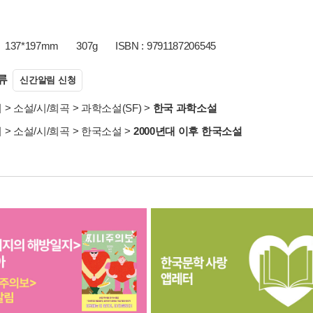
137*197mm
307g
ISBN : 9791187206545
류
신간알림 신청
서
>
소설/시/희곡
>
과학소설(SF)
>
한국 과학소설
서
>
소설/시/희곡
>
한국소설
>
2000년대 이후 한국소설