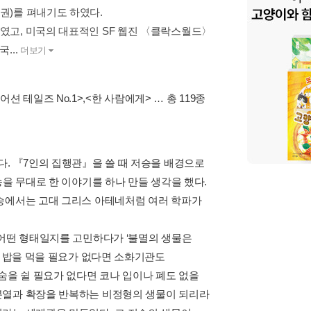
2권)를 펴내기도 하였다.
하였고, 미국의 대표적인 SF 웹진 〈클락스월드〉
...
더보기
les 어션 테일즈 No.1>
,
<한 사람에게>
… 총 119종
다. 『7인의 집행관』을 쓸 때 저승을 배경으로
승을 무대로 한 이야기를 하나 만들 생각을 했다.
저승에서는 고대 그리스 아테네처럼 여러 학파가
 어떤 형태일지를 고민하다가 ‘불멸의 생물은
, 밥을 먹을 필요가 없다면 소화기관도
숨을 쉴 필요가 없다면 코나 입이나 폐도 없을
분열과 확장을 반복하는 비정형의 생물이 되리라