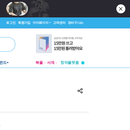
로그인
회원가입
마이페이지
고객센터
장바구니
(0)
투비컨티뉴드
펀드
북플
서재
창작플랫폼
투비컨티뉴드
원