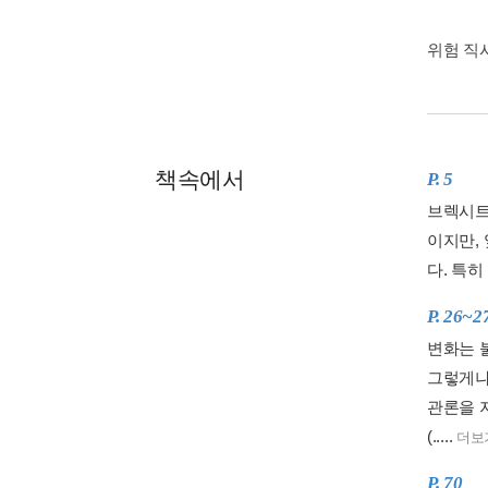
위험 직
책속에서
P. 5
브렉시트
이지만,
다. 특
P. 26~2
변화는 
그렇게나
관론을 
(.....
더보
P. 70