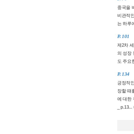
중국을 
비관적인
는 하루에
P. 101
제2차 
의 성장 
도 주요한
P. 134
긍정적인
장할 때
에 대한
_ p.13...