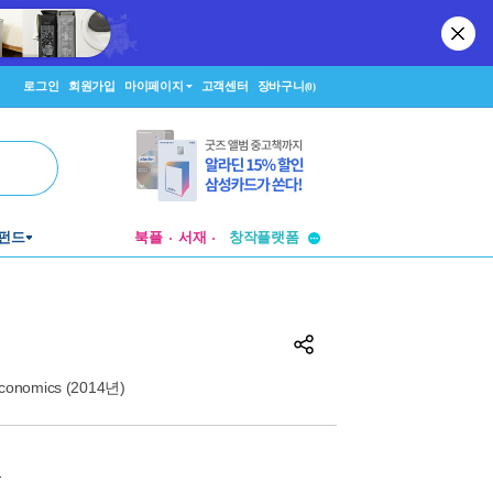
로그인
회원가입
마이페이지
고객센터
장바구니
(0)
펀드
북플
서재
투비컨티뉴드
창작플랫폼
투비컨티뉴드
economics (2014년)
원