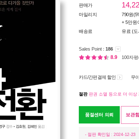
14,2
판매가
마일리지
790원(5
+ 5만원
배송료
유료 (도
Sales Point :
186
8.9
100자평(
카드/간편결제 할인
무이
절판
판권 소멸 등으로 더 이상 
품절센터 의뢰
보관함
- 절판 확인일 : 2024-12-23