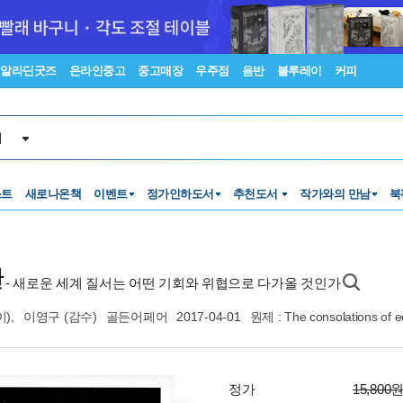
알라딘굿즈
온라인중고
중고매장
우주점
음반
블루레이
커피
서
스트
새로나온책
이벤트
정가인하도서
추천도서
작가와의 만남
북
환
- 새로운 세계 질서는 어떤 기회와 위협으로 다가올 것인가
),
이영구
(감수)
골든어페어
2017-04-01
원제 : The consolations of 
정가
15,800