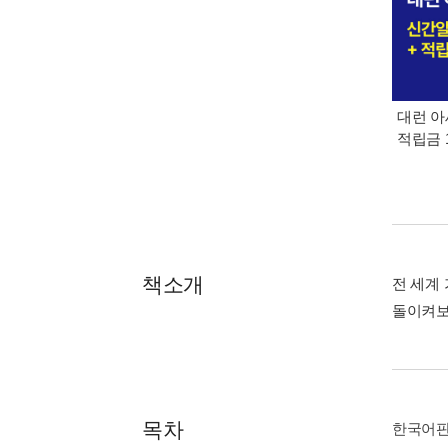
대런 아
적립금 
책소개
전 세계
돌이켜보
목차
한국어판