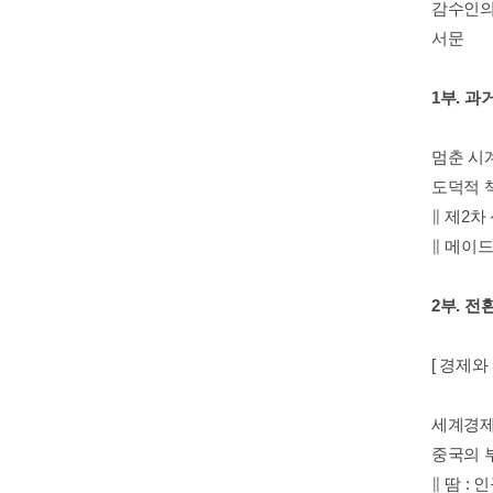
감수인의
서문
1부. 과
멈춘 시
도덕적 
∥ 제2차
∥ 메이드
2부. 전
[ 경제와 
세계경제
중국의 부
∥ 땀 :