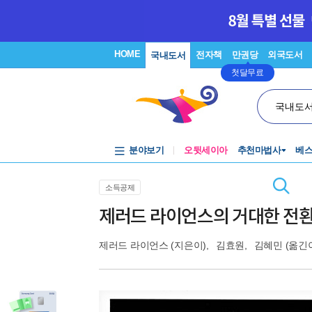
HOME
전자책
만권당
외국도서
국내도서
첫달무료
국내도
분야보기
오뒷세이아
추천마법사
베
소득공제
제러드 라이언스의 거대한 전
제러드 라이언스
(지은이),
김효원
,
김혜민
(옮긴이