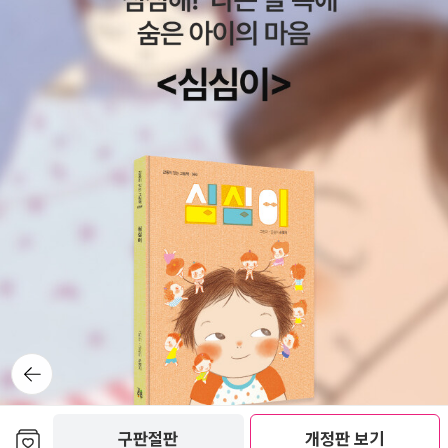
뒤로가
기
보관함담기
구판절판
개정판 보기