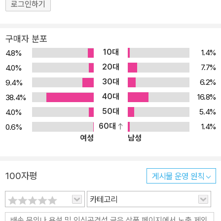
로그인하기
구매자 분포
10대
1.4%
4.8%
20대
7.7%
4.0%
30대
6.2%
9.4%
40대
16.8%
38.4%
50대
5.4%
4.0%
60대
1.4%
0.6%
여성
남성
100자평
게시물 운영 원칙
카테고리