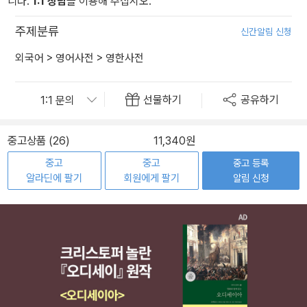
니다.
1:1 상담
을 이용해 주십시오.
주제분류
신간알림 신청
외국어
>
영어사전
>
영한사전
선물하기
공유하기
중고상품 (26)
11,340원
중고
중고
중고 등록
알라딘에 팔기
회원에게 팔기
알림 신청