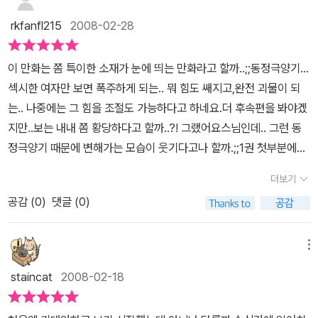
rkfanfl215
2008-02-28
이 만화는 쫌 특이한 소재가 눈에 띄는 만화라고 할까..;;동정극양기...
섹시한 여자만 보면 폭주하게 되는.. 뭐 힘도 쌔지고,완전 괴물이 되
는.. 나중에는 그 힘을 조절도 가능하다고 하네요.더 후속편을 봐야겠
지만..보는 내내 쫌 황당하다고 할까..?! 그랬어요스님인데.. 그런 동
정극양기 때문에 변해가는 모습이 웃기다고나 할까.;;1권 첫부분에는
쫌 어려운 말들이 나오는거 같아서..100% 이해가 쫌 힘들었다는 전
더보기
설이 있습니당.ㅋ하지만 뒤로 가서는 그닥 어려운 부분은 없고,우선
공감 (
0
)
댓글 (0)
은 무협비슷한 액션같은 뭐 그래서 권법같은 알수 없는 이름들이주구
난방이여서 쫌 머리 속이 복잡하기도 했습니다.그렇지만 뒤에는 단순
하게 스코리가 가는 편인가? 편인거 같아서..이해가기 쫌 수월..ㅋ지
메뉴
금 무지 3권이 보고싶어요.1권은 잘 모르겠는데..우여곡절 끝에 당대
staincat
2008-02-18
령이 무혁고등학교에 들어가게 되고..쭉쭉 내용이 이어지는뎅..2권
마지막부분부터 재미의 절정이 다다르고완전 3권을 고대기대완전 보