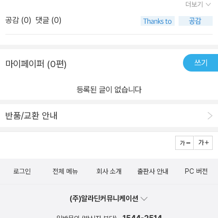
더보기
공'은 이작품에서 유일한것일지도...^^)이 앞으로도 어떤상황에서 어
공감 (
0
)
댓글 (0)
떤식으로 발휘될지가 큰 관심사네요.
쓰기
마이페이퍼 (0편)
등록된 글이 없습니다
반품/교환 안내
로그인
전체 메뉴
회사 소개
출판사 안내
PC 버전
(주)알라딘커뮤니케이션