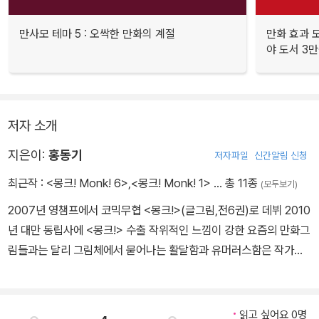
만사모 테마 5 : 오싹한 만화의 계절
만화 효과 모
야 도서 3만
저자 소개
지은이:
홍동기
저자파일
신간알림 신청
최근작 :
<몽크! Monk! 6>
,
<몽크! Monk! 1>
… 총 11종
(모두보기)
2007년 영챔프에서 코믹무협 <몽크!>(글그림,전6권)로 데뷔 2010
년 대만 동립사에 <몽크!> 수출 작위적인 느낌이 강한 요즘의 만화그
림들과는 달리 그림체에서 묻어나는 활달함과 유머러스함은 작가의
큰 장점으로 꼽히며, 데뷔작인 코믹무협으로부터 장르를 점점 넓혀가
고 있는 중이다.
읽고 싶어요 0명