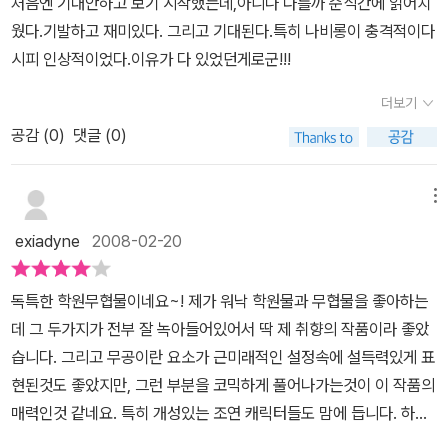
처음엔 기대안하고 보기 시작했는데,아니나 다를까 순식간에 읽어치
고싶게하는매력을 발산한다고나 할까? ㅎㅎ아무든 잼있습니다.취향
웠다.기발하고 재미있다. 그리고 기대된다.특히 나비롱이 충격적이다
에 따라 다를 수도 있지만저는 괜찮게 봤습니다.후속편이 나오면 나
시피 인상적이었다.이유가 다 있었던게로군!!!
올 수록 더더더더더더 잼있어 질꺼 같은 '몽크' 일거 같아요.
더보기
공감 (
0
)
댓글 (0)
메뉴
exiadyne
2008-02-20
독특한 학원무협물이네요~! 제가 워낙 학원물과 무협물을 좋아하는
데 그 두가지가 전부 잘 녹아들어있어서 딱 제 취향의 작품이라 좋았
습니다. 그리고 무공이란 요소가 근미래적인 설정속에 설득력있게 표
현된것도 좋았지만, 그런 부분을 코믹하게 풀어나가는것이 이 작품의
매력인것 같네요. 특히 개성있는 조연 캐릭터들도 맘에 듭니다. 하지
만 역시나 가장 관심사는 주인공의 힘(아마 주인공의 독특한이런 '무