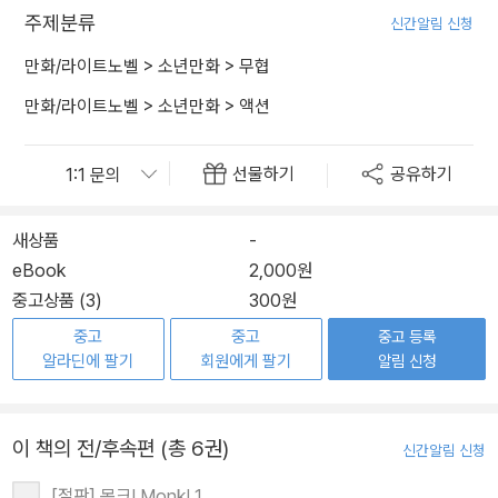
주제분류
신간알림 신청
만화/라이트노벨
>
소년만화
>
무협
만화/라이트노벨
>
소년만화
>
액션
선물하기
공유하기
새상품
-
eBook
2,000원
중고상품 (3)
300원
중고
중고
중고 등록
알라딘에 팔기
회원에게 팔기
알림 신청
이 책의 전/후속편 (총 6권)
신간알림 신청
[절판] 몽크! Monk! 1