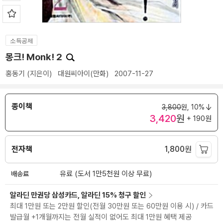
소득공제
몽크! Monk! 2
홍동기
(지은이)
대원씨아이(만화)
2007-11-27
종이책
3,800
원,
10%
3,420
원
+ 190원
전자책
1,800
원
배송료
유료 (도서 1만5천원 이상 무료)
알라딘 만권당 삼성카드, 알라딘 15% 청구 할인
최대 1만원 또는 2만원 할인(전월 30만원 또는 60만원 이용 시) / 카드
발급월 +1개월까지는 전월 실적이 없어도 최대 1만원 혜택 제공