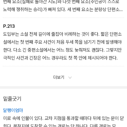
번째 요소(실패로 돌아간 시도)와 다섯 번째 요소(주인공이 스스로
노력해 쟁취하는 승리)가 빠져 있다. 세 번째 요소는 분량상 단편소설
에 집어넣기가 벅차고, 다섯 번째 요소는 주인공이 노력하는 모습이
반복적으로 나오면 이야기가 지루해지기 때문이다.
P.213
도입부는 소설 전체 길이에 줄잡아 비례하는 것이 좋다. 짧은 단편소
설에서는 첫 번째 주요 사건이 처음 두세 쪽을 넘기기 전에 발생해야
한다. 다소 긴 중편소설에서는 어느 정도 늦춰져도 괜찮다. 그렇지만
극적인 사건과 긴장은 어느 경우라도 첫 쪽 안에 제시되어야 한다.
더보기
밑줄긋기
달팽이엄마
미로 속에 인물이 있다. 교차 지점을 통과할 때마다 뒤에 있는 문이 닫
힌다. 목적지에 도착할 수 있는 경로는 단 하나다. 다른 경로는 모