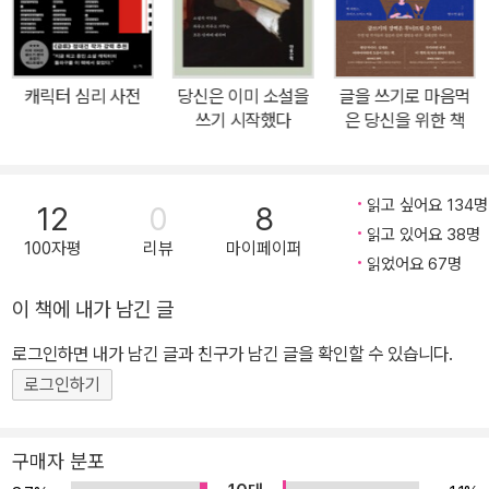
것이다. ‘등단’의 문턱을 넘어 ‘작가’의 세계로 가기 위한 지침서 문학
에 매료되어, 여전히 문학의 힘을 믿으며, 쉼 없이 소설가로서의 삶 속
으로 뛰어드는 이들이 있다. 《단편소설 쓰기의 모든 것》은 이들을 위
캐릭터 심리 사전
당신은 이미 소설을
글을 쓰기로 마음먹
한 구체적인 지침서다. “소설 쓰는 법은 누군가에게 배워서 알 수 있
쓰기 시작했다
은 당신을 위한 책
는 걸까?”, “배워서 알 수 있다면 작법서를 읽어서 알 수 있는 걸까?”,
“소설 쓰기란 작가 혼자 해야만 하는 고독한 행위가 아닌가?”, “과연
소설 쓰기는 가르침이 대상이 되어도 좋은 걸까?” 이 책은 우리가 한
읽고 싶어요 134명
12
0
8
번쯤 해보았을 이 모든 의문과 회의에서 시작한다. “나는 자신의 창작
읽고 있어요 38명
100자평
리뷰
마이페이퍼
과정을 너무 많이 알고 나면 더 이상 소설을 쓸 수 없어질까 봐, 쓰고
읽었어요 67명
싶지 않아질까 봐 걱정하는 작가를 수도 없이 봐왔다. 이 책을 읽은 누
이 책에 내가 남긴 글
군가가 무의식에 자극을 받아서, 마치 위험을 느끼면 촉수를 거두어
로그인하면 내가 남긴 글과 친구가 남긴 글을 확인할 수 있습니다.
버리는 말미잘처럼, 소설 쓰기를 향한 마음의 문을 닫아버릴 가능성
이 없다고도 단언할 수 없다. 그런데도 왜 나는 굳이 이 책을 쓴 걸까?
로그인하기
사람들이 섹스 안내서 없이도 잘만 살아온 것처럼 소설 쓰기 안내서
없이도 수천 년을 잘 살아왔는데.” 저자는 이 책의 독자들에게는 새로
구매자 분포
운 무언가를 만들어내고자 하는 열망이 있으리라 가정한다. 그러면서