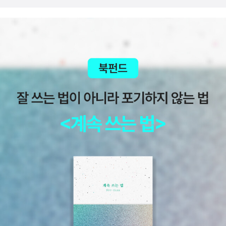
까? 올해는 시간이 많지 않다. 겨우 열 권도 못 읽고 있다. 숫자가 중
발견되지 않은 미지의 동물처럼 괴성을 지르며 울부짖던 환자가 음악
지젝의 <자본주의에 희망은 있는가>(문학사상사, 2017)다. 더불어,
요한 건 아니지만, 읽은 책의 권수는 스스로 삶의 깊이와 생각의 방향
소리를 듣게 되자 그 음조를 따라 흥얼거리며 차분해진다. 2014년
재간된 유시민의 <국가란 무엇인가>(돌베개, 2017), 유력 대선 주자
을 보여주는 것이라 스스로 생각하기에 분발을 해야 겠다. 벌써 봄이
로빈 윌리엄스의 자살 요인이 파킨슨병 초기 우울과 불안에서 비롯됐
로 문재인의 <대한민국이 묻는다>(21세기북스, 2017), 이재명의 <
오듯 따뜻한 비가 내린다. 아직도 이월 중반인데 말이다.
을 거라는 기사와 함께 이 병에 대해 좀 더 관심을 갖게 됐다. 아이러
대한민국 혁명하라>(메디치미디어, 2017)도 읽어볼 만하다. 국민적
니하게도 《깨어남》을 영화화한 페니 마셜 <사랑의 기적>에서 로빈
여망 대로 벚꽃 대선이 실현된다면 더더욱. 4. 과학과학 분야에서는
윌리엄스는 파킨슨병 환자를 치료하는 의사 역으로 출연한다. 얼마나
교유서가의 첫단추 시리즈, 원서로는 옥스퍼드대출판부의 '아주 짧은
짓궂은 운명의 장난인가. 그리고 2015년 올리버 색스의 별세 소식을
입문서' 시리즈의 책 세 권을 꼽는다. <과학철학>, <과학과 종교>, <
듣고 나는 또다시 인간의 운명, 죽음을 떠올리지 않을 수 없었다. 기억
과학혁명>(교유서가, 2017) 등이다. 책의 원서도 알라딘에서 '착한
이 없다면 우리는 나도 너도 그 누구도 아니다. 로빈 윌리엄스, 올리버
가격'에 구입할 수 있다. 더 얹자면 슈뢰딩거의 고양이를 제목으로 한
색스를 나는 계속 기억하고 싶다. 죽음을 받아들이고 삶과 생각을 정
책 세 권. 폴 핼펀의 <아인슈타인의 주사위와 슈뢰딩거의 고양이>(플
리했을 마지막, 올리버 색스는 어떤 기억을 남기려 했는지 무척 궁금
루토, 2016)은 '두 저명한 과학자의 성장과정과 교육과정, 그들의 심
하다. 어떤 의식의 강을 거슬러 올라가려 했는지.책이 가볍고 유광 처
오한 연구, 그리고 결국 삶의 거의 끝에 가서 남긴 유산에 이르기까지
리하지 않은 따뜻한 양장본이라 올리버 색스 유고로 매우 어울리는
다양한 이야기를 들려준다.' 애덤 하트데이비스의 <슈뢰딩거의 고양
디자인이다.그의 사려 깊은 글은 읽는 이를 책 속으로 깊숙이 끌어들
이>(시그마북스, 2017)는 '물리학의 역사를 관통하는 50가지 실
인다. ● 문학동네 세계문학전집 3월 달력을 보고... '인생은 계속되
험'이 부제다. 에른스트 페터 피셔의 <슈뢰딩거의 고양이>(들녘, 20
어야 해. 우리에게 남은 것을 가지고 계속 나아가야 해.'ㅡ 존 업다이
09)은 '실험실에서 벌어진 실수나 집으로 가는 버스 안에서 꾼 꿈이