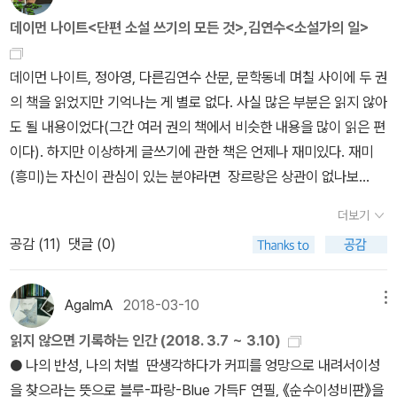
쓰기보다 소설 읽기보다 글쓰기 책이 재미있다. 그 어떤 책보다 집중
데이먼 나이트<단편 소설 쓰기의 모든 것>,김연수<소설가의 일>
이 잘 된다. 이 책 표지에 '궁극의 소설 쓰기 바이블'이라는 소제목이
붙어있다. '궁극의' 까지는 아니더라도 꽤 유용하게 잘 정리된 것은 맞
데이먼 나이트, 정아영, 다른김연수 산문, 문학동네 며칠 사이에 두 권
다. 저세상, 천국에 계실 나이트에게 감사를 보낸다. 우습게도 언젠가
의 책을 읽었지만 기억나는 게 별로 없다. 사실 많은 부분은 읽지 않아
나도 늦은 나이에 문학에 뛰어든 늦깍이 문청들을 위한 소설쓰기 책
도 될 내용이었다(그간 여러 권의 책에서 비슷한 내용을 많이 읽은 편
을 출간하고 싶다는 생각이 불현듯, 다짜고짜 들었다. 생각은 자유니
이다). 하지만 이상하게 글쓰기에 관한 책은 언제나 재미있다. 재미
까, 말이다. 아무튼 이 책이 우리 스터디에 지대한 공헌을 하게 될지도
(흥미)는 자신이 관심이 있는 분야라면 장르랑은 상관이 없나보
모르겠다. 작가는 사라져도 그의 책은 아직도, 앞으로도 이렇게 건재
다. 데이먼 나이트의 <단편 소설 쓰기의 모든 것>은 실제로 소설을
하리라.
더보기
쓰는 독자들을 겨냥한 텍스트라 두고두고 자신이 무엇을 헷갈리고 있
공감 (
11
)
댓글 (0)
는지, 어느 지점에서 헤매고 있는지를 알기 위해 한쪽에 꽂아두고 뒤
적여 볼만한 책이다. 나는 플롯에 대한 이해가 부족한 것 같아 이 책을
구매했는데 그래도 플롯에 대한 확실한 이해에는 도달하지 못했다.
AgalmA
2018-03-10
메뉴
하지만 오히려 플롯에 얽매일 필요가 없다는, 내 나름의 확신은 이번
읽지 않으면 기록하는 인간 (2018. 3.7 ~ 3.10)
에도 견지된 편이다. 인물과 갈등이 있고 사건이 있다면, 그리고 이야
● 나의 반성, 나의 처벌 딴생각하다가 커피를 엉망으로 내려서이성
기의 도입과 전개, 절정과(이 전에 위기라는 것도 필요할 때가 있지
을 찾으라는 뜻으로 블루-파랑-Blue 가득F 연필, 《순수이성비판》을