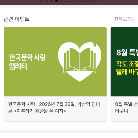
관련 이벤트
전체보기
한국문학 사랑 : 2026년 7월 29일, 박상영 인터
8월 특별 선
뷰 <지푸라기 왕관을 쓴 여자>
바구니