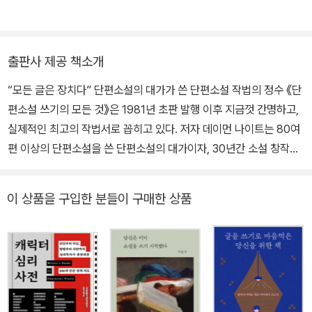
창립·운영했다. 2003년에 SF 명예의 전당에 헌액되었다. 현재 미국
있다. 집에 있는 가장 높은 책 더미가 겨우 38센티미터라, 적독가로
SF판타지작가협회에서는 SF소설 발전에 공헌한 작가에게 그의 이
서 더욱 분발하리라 마음먹었다.
름을 딴 ‘데이먼 나이트 메모리얼 그랜드마스터상’을 수여하고 있다.
출판사 제공 책소개
“모든 글은 장치다” 단편소설의 대가가 쓴 단편소설 작법의 정수 《단
편소설 쓰기의 모든 것》은 1981년 초판 발행 이후 지금껏 간명하고,
실제적인 최고의 작법서로 꼽히고 있다. 저자 데이먼 나이트는 80여
편 이상의 단편소설을 쓴 단편소설의 대가이자, 30년간 소설 창작을
가르친 뛰어난 글쓰기 교사로 그간의 모든 역량을 발휘해 이 책을 써
냈다. 소설가로서 세상을 보는 법, 듣는 법을 비롯해 자신의 무의식을
이 상품을 구입한 분들이 구매한 상품
활용하고 제어하는 방법, 소설의 메커니즘에 관한 이해, 단편소설의
플롯과 시제, 문체를 다루는 법, 슬럼프를 극복하는 방법 등 다양하고
도 핵심적인 글쓰기 기술들을 차근차근 살펴나간다. 아울러 중간 중
간 연습법을 수록해 글쓰기 기술을 독자 스스로 갈고닦을 수 있게 했
다. 소설을 어떻게 써야 하는지, 마침내 그 ‘직감’을 얻기까지 고군분
투하며 보내야만 하는 앞으로의 시간에 이 책은 훌륭한 길잡이가 될