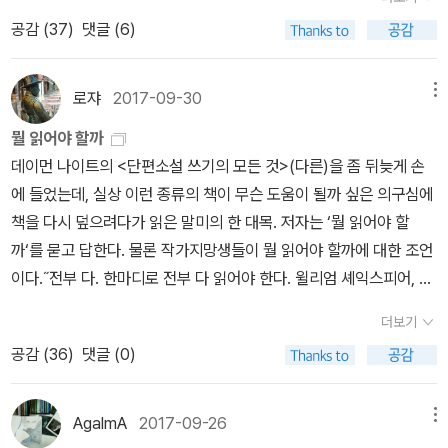
말라는 충고. 작가는 자신 이외의 모든 인물을 이해할 수 있어야 한다
떨어진 걸 느껴서 정확한지는.... 김영하 작가 덕에 thanks to 많이
겠지.조던 엘런버그 <틀리지 않는 법>김이듬 <표류하는 흑발>존 치
공감 (
37
)
댓글 (6)
는 것. 정말 그럴 수 있다면 소설가는, 완전한 사람이 되든지 아니면
받은 게 썩 맘이 편하진 않네요. 제 리뷰가 누가 되지 않았길 바라
버 <사랑의 기하학>(구판)테드 창 <당신 인생의 이야기>(행복한 책
언제나 회의하면서 세상을 꿰뚫어보고 사람 하나하나에 관심을 가질
며... 아래는 thanks to를 받은 책.페이퍼와 ttb2로 적립해
읽기에서 나온 구판)<김종삼 전집> ● 절판 책 훑어보기 - 쇼
수 있어야 한다는 것. 쉽지 않은 일이고 오지랖 넓은 일이다. 한 인간
주신 책은 어떤 건지 잘 모르겠어서 작년과 마찬가지로 여전히 답답
로쟈
2017-09-30
메뉴
펜하우어 《세상을 보는 지혜》 자기계발, 처세술 책으로도 추천도서.
으로 산다는 건 '대충'으로는 어림없는 일이다. 그리고 작가로서 산다
하네요;다시 한 번 감사드립니다. 모든 작가들에게도. 열심히 읽고 생
더러 중복되기도 하지만 여러 잠언, 철학적 성찰과 함께 《의지와 표상
뭘 읽어야 할까
는 건 그 이상으로 쉽지 않은 일이다. '타인을 이해할 수 없다는 걸 알
각한 나 자신에게도.
으로서의 세계》까지 읽을 수 있는 책인데 동서 문화사에서 월드북 시
데이먼 나이트의 <단편소설 쓰기의 모든 것>(다른)을 좀 뒤늦게 손
면서도, 거기에 가 닿을 수 없다는 걸 알면서도, 이해하려고, 가 닿으
리즈로 나온 이 책도 어느새 품절, 절판 책이 되었다. 아쉬울 사람은
에 들었는데, 실상 이런 종류의 책이 무슨 도움이 될까 싶은 의구심에
려고 노력할 때, 그때 우리의 노력은 우리의 영혼에 새로운 문장을 쓰
몇몇 뿐. '유리 같은 마음으로는 사람을 사귀기 어렵다''사람들은 돌려
책을 다시 덮으려다가 읽은 말미의 한 대목. 저자는 ‘뭘 읽어야 할
기 시작할 것이다.'(262쪽)
말하면서 상대의 지능을 시험하거나 마음속을 들여다보려고 한다.''대
까‘를 묻고 답한다. 물론 작가지망생들이 뭘 읽어야 할까에 대한 조언
중이란 머리가 몇 천 개 달린 괴물이다''행복과 고통을 좌우하는 일에
이다.˝전부 다. 한마디로 전부 다 읽어야 한다. 윌리엄 셰익스피어, 윌
환상이 다가가게 해서는 안된다. 환상은 판단을 내릴 수 없기 때문이
리엄 깁슨, 표도르 도스토옙스키를 읽는다. 케첩병 라벨에 있는 글씨
더보기
다. 환상은 우리 앞에 하나의 형상을 드리운다. 이 형상은 우리의 기분
도 읽는다. 그런데 전부 읽되 읽고 싶을 때만 읽는다.˝매우 당연하면
공감 (
36
)
댓글 (0)
을 한층 더 무익한 쪽으로, 동시에 대개 고통스러운 방향으로 밀고 간
서도 전적으로 동감할 만한 충고다. 내용은 좀더 이어지는데 독서법
다. 그러므로 환상을 억누르라.''단점은 연인이 아니다 - 아무리 단점
에 대한 현명한 충고를 담고 있다. 전부 읽되 절대로 꾸역꾸역 읽지는
을 피할 수 없는 게 인간의 운명이라도 그것을 자기 생의 반려자로 삼
말고 흥미가 동했을 때 읽으라는 것. 그래야 머리가 팽팽 돌아가고 뭐
AgalmA
2017-09-26
메뉴
거나 애인처럼 소중히 여길 필요는 없다. 총명한 사람의 경우 지성에
라도 쓸 준비가 된다.읽는 거라면 나도 어디 가서 빠지지 않는데 윌리