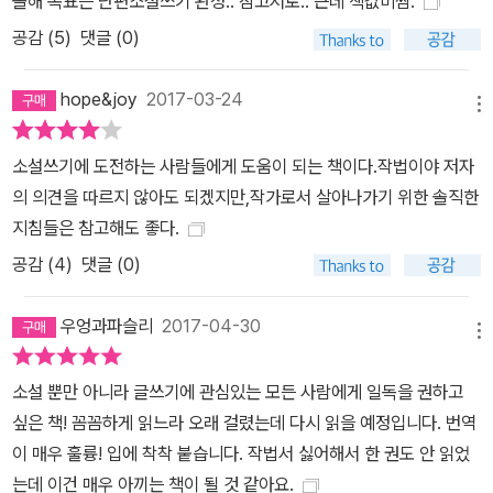
올해 목표는 단편소설쓰기 완성.. 참고서로.. 근데 책값비쌈.
공감 (
5
)
댓글 (0)
hope&joy
2017-03-24
메뉴
소설쓰기에 도전하는 사람들에게 도움이 되는 책이다.작법이야 저자
의 의견을 따르지 않아도 되겠지만,작가로서 살아나가기 위한 솔직한
지침들은 참고해도 좋다.
공감 (
4
)
댓글 (0)
우엉과파슬리
2017-04-30
메뉴
소설 뿐만 아니라 글쓰기에 관심있는 모든 사람에게 일독을 권하고
싶은 책! 꼼꼼하게 읽느라 오래 걸렸는데 다시 읽을 예정입니다. 번역
이 매우 훌륭! 입에 착착 붙습니다. 작법서 싫어해서 한 권도 안 읽었
는데 이건 매우 아끼는 책이 될 것 같아요.