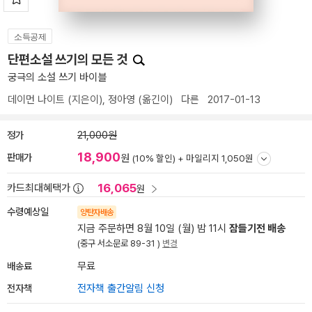
소득공제
단편소설 쓰기의 모든 것
궁극의 소설 쓰기 바이블
데이먼 나이트
(지은이),
정아영
(옮긴이)
다른
2017-01-13
정가
21,000원
18,900
판매가
원
(10% 할인) +
마일리지 1,050원
16,065
카드최대혜택가
원
수령예상일
양탄자배송
지금 주문하면 8월 10일 (월) 밤 11시
잠들기전 배송
(중구 서소문로 89-31 )
변경
배송료
무료
전자책
전자책 출간알림 신청