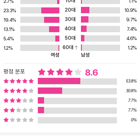
10대
1.1%
2.7%
작가의 길을 선택해도 될지 망설이는 이들에게 작가의 길을 걷느냐
20대
10.9%
23.3%
마느냐 하는 문제는 재능과 적성뿐만 아니라 확고한 의지, 그리고 운
30대
9.7%
19.4%
에도 달려 있다고 조언한다. 또한 소설 창작에 관한 한, 그 어떤 말도
40대
7.4%
13.1%
신뢰하지 말라고 충고한다. 자신이 갖고 있는 문제는 다른 모든 이의
50대
4.6%
5.4%
문제와 마찬가지로 자신만의 고유한 문제이므로, 정답이 없으며 스스
60대
1.2%
1.2%
로 해결책을 찾아야만 한다고 강조한다. 글쓰기 재능은 생각보다 훨
여성
남성
씬 흔하다. 그리고 대부분의 사람이 믿는 것과 달리 작가가 되는 데 그
다지 중요하지 않다. 작가가 된다는 건 자신만의 글쓰기 방식을 터득
8.6
평점 분포
하거나 터득하지 못하거나, 모 아니면 도다. 이 책은 작가의 길에서 겪
53.8%
게 될 일들이 무엇인지 알려주고 아마추어 작가와 프로 작가를 구분
30.8%
하는 기술들을 얻도록 도와줄 것이다.
7.7%
7.7%
0%