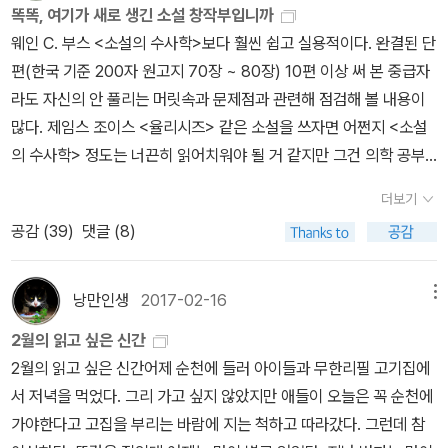
똑똑, 여기가 새로 생긴 소설 창작부입니까
관련된 단점이 더 두드러져 보이기 쉽다. 그 사람이 자신의 단점을 모
엄 깁슨은 독서 이력에서 빠져 있다. 저자가 SF작가라서 깁슨을 치켜
웨인 C. 부스 <소설의 수사학>보다 훨씬 쉽고 실용적이다. 완결된 단
르고 있기 때문이 아니라 그것에 애착을 갖고 있기 때문이다.''시간과
세운 면도 있겠지만 ‘전부 다‘ 읽는다는 차원에 목록에 올려놓는다.
편(한국 기준 200자 원고지 70장 ~ 80장) 10편 이상 써 본 중급자
나는, 또 다른 시간 그리고 또 다른 나와 겨루고 있다.'(쇼펜하우어가
아, 억지로 읽을 필요는 없다고 했지...
라도 자신의 안 풀리는 머릿속과 문제점과 관련해 점검해 볼 내용이
어디서 인용했는지 안 밝혔다) ● 2018년 3월 내가 산 책 * 현대
많다. 제임스 조이스 <율리시즈> 같은 소설을 쓰자면 어쩐지 <소설
문학 세계문학 단편선H.P. 러브크래프트 《하워드 필립스 러브크래프
의 수사학> 정도는 너끈히 읽어치워야 될 거 같지만 그건 의학 공부
트-크툴루의 부름 외 12편》 알퐁스 도데 《알퐁스 도데-아를의 여인
하면 모두가 산부인과 수술이 가능할 거라고 생각하는 것과 비슷하
외 24편 》* 톰 스탠디지 《세계의 이면에 눈뜨는 지식들》ㅡ 저자가
더보기
다. 이론과 실전은 다르고 달라야 한다. 일정한 수입이 있음 원하는 바
제시하는 질문들이 재밌어서 샀다. 실눈이 될지 왕눈이 될지 읽어보
공감 (
39
)
댓글 (8)
를 안정적으로 할 수 있을 거 같았지만 돈 버느라 허송 세월 하느라 꿈
면 알겠지~* 로랑 비네 《언어의 7번째 기능》너무너무 보고 싶어 사
을 놓친 수많은 사람들이 생생히 걸어 다니고 있지 않은가. 몸에 상황
실 이 책 때문에 이 주문을 했다고도....롤랑 바르트 마지막을 좇는 소
전광판이 없어 사방에 안 알려줘서 다행일 지경이지.이 책과 비슷한
설이라니!제이 파리니가 발터 벤야민 마지막을 그린 《벤야민의 마지
낭만인생
2017-02-16
메뉴
시기에 나온 <그럼에도 작가로 살겠다면> 같은 아포리즘 책은 인용
막 횡단》을 읽은 적 있다. 못 썼다고 할 수는 없지만 내가 기대한 소설
2월의 읽고 싶은 신간
할 게 많아 에세이스트나 비평가, 리뷰어들에게나 유용하지 적어도
이 아니어서 실망스러웠는데, 로랑 비네 제발 잘 써 줬길>0<)! 질 들
2월의 읽고 싶은 신간어제 순천에 들러 아이들과 무한리필 고기집에
소설 창작자에는 큰 도움이 안 된다고 생각한다. ‘잘 될 거야, 잘 될 거
뢰즈 마지막도 누가 좀 써줘!!!● 3월 알라딘 굿즈* 알라딘 에코백(반
서 저녁을 먹었다. 그리 가고 싶지 않았지만 애들이 오늘은 꼭 순천에
야‘ 아편 같은 주문으로 플라시보 효과만 보고 실제 치료할 부분은 내
고흐 PU)ㅡ 천 가방이 아니라서 새롭다. 흐늘흐늘 가벼운 소재라 천
가야한다고 고집을 부리는 바람에 지는 척하고 따라갔다. 그런데 참
버려 두는 것과 비슷하기 때문이다. ‘난 잘 할 수 있어!‘, ‘당신도 할 수
가방보다 더 편하다. 들고 다니다 싫증 나면 여백에 그림을 그릴 수도