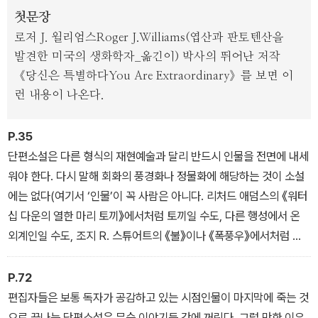
첫문장
로저 J. 윌리엄스Roger J.Williams(엽산과 판토텐산을
발견한 미국의 생화학자_옮긴이) 박사의 뛰어난 저작
《당신은 특별하다You Are Extraordinary》를 보면 이
런 내용이 나온다.
P.35
단편소설은 다른 형식의 재현예술과 달리 반드시 인물을 전면에 내세
워야 한다. 다시 말해 회화의 풍경화나 정물화에 해당하는 것이 소설
에는 없다(여기서 ‘인물’이 꼭 사람은 아니다. 리처드 애덤스의 《워터
십 다운의 열한 마리 토끼》에서처럼 토끼일 수도, 다른 행성에서 온
외계인일 수도, 조지 R. 스튜어트의 《불》이나 《폭풍우》에서처럼 의
인화된 자연 요소일 수도 있다). 그러나 인물만 달랑 데려다 놔서는
그 인물을 이해할 수가 없기 때문에 과학이나 미술이 다루는 다른 대
P.72
상들에 대해서도 써야 한다.
편집자들은 보통 독자가 공감하고 있는 시점인물이 마지막에 죽는 것
으로 끝나는 단편소설은 무슨 이야기든 간에 꺼린다. 그럴 만한 이유