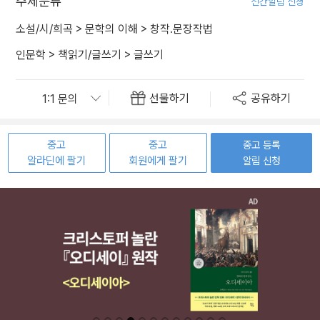
주제분류
신간알림 신청
소설/시/희곡
>
문학의 이해
>
창작.문장작법
인문학
>
책읽기/글쓰기
>
글쓰기
선물하기
공유하기
중고
중고
중고 등록
알라딘에 팔기
회원에게 팔기
알림 신청