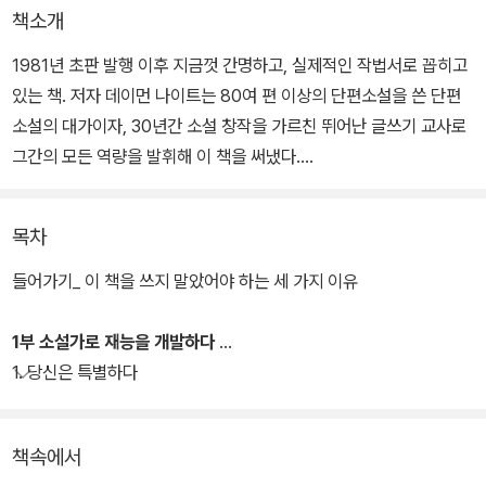
책소개
1981년 초판 발행 이후 지금껏 간명하고, 실제적인 작법서로 꼽히고
있는 책. 저자 데이먼 나이트는 80여 편 이상의 단편소설을 쓴 단편
소설의 대가이자, 30년간 소설 창작을 가르친 뛰어난 글쓰기 교사로
그간의 모든 역량을 발휘해 이 책을 써냈다.
소설가로서 세상을 보는 법, 듣는 법을 비롯해 자신의 무의식을 활용
목차
하고 제어하는 방법, 소설의 메커니즘에 관한 이해, 단편소설의 플롯
과 시제, 문체를 다루는 법, 슬럼프를 극복하는 방법 등 다양하고도 핵
들어가기_ 이 책을 쓰지 말았어야 하는 세 가지 이유
심적인 글쓰기 기술들을 차근차근 살펴나간다. 아울러 중간 중간 연
습법을 수록해 글쓰기 기술을 독자 스스로 갈고닦을 수 있게 했다.
1부 소설가로 재능을 개발하다
1. 당신은 특별하다
책속에서