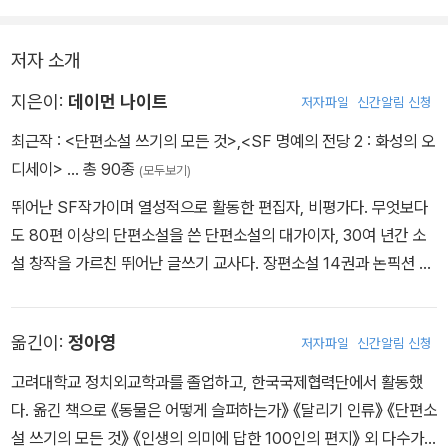
저자 소개
지은이:
데이먼 나이트
저자파일
신간알림 신청
최근작 :
<단편소설 쓰기의 모든 것>
,
<SF 명예의 전당 2 : 화성의 오
디세이>
… 총 90종
(모두보기)
뛰어난 SF작가이며 열성적으로 활동한 편집자, 비평가다. 무엇보다
도 80편 이상의 단편소설을 쓴 단편소설의 대가이자, 30여 년간 소
설 창작을 가르친 뛰어난 글쓰기 교사다. 장편소설 14권과 논픽션 3
권을 썼으며 수많은 선집을 엮었다. 수많은 상을 받았는데 비평으로
SF의 노벨상이라 불리는 휴고상을 비롯해 <아이 씨 유I See You>
옮긴이:
정아영
저자파일
신간알림 신청
로 4대 SF문학상 중 하나로 꼽히는 주피터상을 받았다. 1965년에
미국SF작가협회(현재의 미국SF판타지작가협회로, 권위적인 문학
고려대학교 정치외교학과를 졸업하고, 한국국제협력단에서 활동했
상인 네뷸러상을 주관하고 있다)를 설립했으며, 클라리온SF판타지
다. 옮긴 책으로 《동물은 어떻게 슬퍼하는가》 《달리기 인류》 《단편소
작가워크숍, 밀포드작가콘퍼런스 등 여러 단체와 글쓰기 프로그램을
설 쓰기의 모든 것》 《인생의 의미에 답한 100인의 편지》 외 다수가