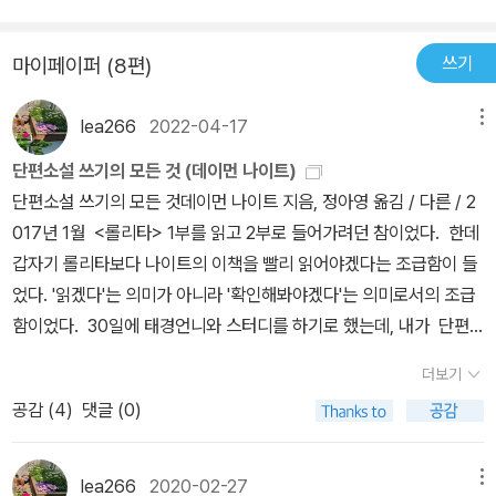
쓰기
마이페이퍼 (8편)
lea266
2022-04-17
메뉴
단편소설 쓰기의 모든 것 (데이먼 나이트)
단편소설 쓰기의 모든 것데이먼 나이트 지음, 정아영 옮김 / 다른 / 2
017년 1월 <롤리타> 1부를 읽고 2부로 들어가려던 참이었다. 한데
갑자기 롤리타보다 나이트의 이책을 빨리 읽어야겠다는 조급함이 들
었다. '읽겠다'는 의미가 아니라 '확인해봐야겠다'는 의미로서의 조급
함이었다. 30일에 태경언니와 스터디를 하기로 했는데, 내가 단편
소설에 대해서 제대로 다 알고 있는지-물론 안다고 해서 그걸 죄 원고
더보기
위에 구현할 수 있는 건 아니지만- 궁금하기도 하고 확인할 필요도 있
공감 (
4
)
댓글 (0)
어서였다. 읽기에 이틀 걸렸다. 수월했다. 대부분 지식으로는 알고
있다는 의미이다. 몇 년 전인가 읽을 때 연필로 밑줄을 긋고 느낌표와
별을 그렸던 지점에 이번에도 노란 형광펜으로 줄을 긋고 있었다. 글
lea266
2020-02-27
메뉴