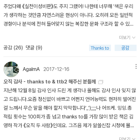
만) 결말만 제대로 개연성있게 연결된다면 그 자체가 플롯이라는 걸
주었다왜 《실천이성비판》도 주지 그랬어! 나한테 너무해 '색은 우리
알 것 같다. 나는 아무래도 미리 플롯을 짜고 분량을 정하고 에피소드
가 생각하는 것만큼 자연스러운 현상이 아니다. 오히려 모든 일반적
들을 하나하나 배치하는 식의 완전한 플롯을 천성상 좋아하지 않는
경향이나 분석에 전혀 들어맞지 않는 복잡한 문화 구조라 할 수 있
다. 오히려 한두 장 쓰다보면 그때부터 희미했던 이야기가 모습을 갖
다.'ㅡ 미셸 파스투로 《파랑의 역사》 서문, 첫 문장 파란색을 로마인
추고 나타나는 식이다. 쓰면서 점점 이야기가 커져가고 의미가 만들
더보기
들은 미개인의 색으로, 중세 때는 따뜻한 색으로 취급했다. 즉 blue와
어진달까. 이런 작가들이 의외로 있다는 것에 위로를 받은 적이 있었
공감 (
26
)
댓글 (9)
이성을 연결하는 것은 인습이고 지금 사회 현상이다. 왜 굳이... ●
다. <소설가의 일>은 김연수가 자신의 경험을 거울삼아 아마추어 창
쓸모없는, 쓸데없는 - 살구색 도서 찾기 그랜드 부다페스트 호텔 달
작자들에게 작가가 되는 비밀(비결)을 일러준다. 그런데 그런 작가 자
력 3월이 살구빛이길래 살구색 도서를 찾기 시작했다. 아아... 뭔가 하
AgalmA
2017-12-16
메뉴
신의 노하우를 알려주는 것도 도움이 되지만 그의 평범하면서도 비범
기 싫을 때 나는 꼭 이런다. 유머나 연구해라! 피터 버크 <
하고 유쾌한 지적 수다는 에세이의 역할을 톡톡히 한다. 문장마다 김
오직 감사 - thanks to & ttb2 해주신 분들께
지식의 사회사> 2제임스 왓슨 <이중나선>데이먼 나이트 <단편소설
연수의 재기가 반짝거리고 탁월한 필력이 독자를 맘대로 끌고 다닌
지난해 12월 8일 감사 인사 드린 게 생각나 올해도 감사 인사 잊지 않
쓰기의 모든 것>노엄 촘스키 & 미셸 푸코 <촘스키와 푸코, 인간의 본
다. 솔직히 창작론적인 면에서는 아는 내용이라 내겐 김연수의 수다
고 드립니다.요즘 정신없이 바쁘고 어쩐지 언어능력도 현저히 떨어진
성을 말하다>엘든 테일러 <무엇이 우리의 생각을 지배하는가>미겔
스런 이야기들이 훨씬 더 재미있었다. 하지만 그래도, 뇌리에 새기고
걸 느껴서 무슨 말을 해야 할지 막막합니다'_');;;;나 어뜨케. 잉잉.총
데 세르반테스 <돈키호테> 1마르셀 프루스트 <잃어버린 시간을 찾
자 밑줄을 그으며 읽은 부분도 있었다. 무엇보다 핍진성의 문제. 왜,
적립 횟수는 100회가 좀 넘고 thanks to를 가장 많이 받은 책은 김
아서> 3(꽃핀 소녀들의 그늘에서 1)루이스 캐럴 <이상한 나라의 앨
어떻게를 끊임없이 물으면서 이야기를 진전시키라는 것. 그리고 일인
영하 작가 《오직 두 사람》인데요. 그즈음 제가 알쓸신잡 시청에 몰두
리스>정연연 <오늘 그녀가 웃는다>보들레르 <파리의 우울> ※ 사진
칭 소설이라해도 이인칭 인물을 염두에 두고 자기만의 주관에 빠지지
해 소감 포스팅을 열심히 썼던 게 큰 요인? 제 추리력도 요즘 현저히
을 올리고 나니 빼먹은 게 많더군. 다시 찍기 귀찮다. 언젠가 또 올리
더보기