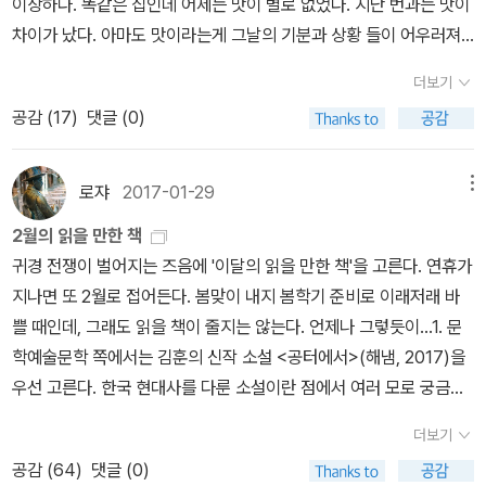
이상하다. 똑같은 집인데 어제는 맛이 별로 없었다. 지난 번과는 맛이
있다‘ 긍정과 A4 용지를 가득 채우는 실행은 분명 다른 문제다. 긍정
있을 거 같아 샀다~* 첫 문장 소이 캔들 <잃어버린 시간을 찾아서>
차이가 났다. 아마도 맛이라는게 그날의 기분과 상황 들이 어우러져
의 에너지가 삶을 더 낫게 만든다고 알려져 있지만 사실 딱 그렇지도
(화이트 스웨이드향)ㅡ 화면에서 본 것보다 앙증맞은데 《잃어버린
만들어진 공감각적 어떤 것인지 모르겠다는 생각이 들었다. 동일한
않다. KOREA 《SKEPTIC》 창간호 보면 캐럴 태브리스는 낙관주의
시간을 찾아서》 아이템 또 생겨서 좋다.초를 켜면 장작 타는 소리 난
더보기
맛이란 존재하지 않는 것이다. 좋은 기억도 순간 나쁜 기억으로 치환
자가 비관주의자보다 수명이 길다는 주장이 틀렸다는 연구결과와 낙
다는데(심지가 실이 아니라 진짜 나무네!) 아까워서 켜질 못하겠다ㅜ
공감 (
17
)
댓글 (0)
되기도 한다. 그 반대도 역시 가능하다. 작년 9월에 광주 영풍에서 샀
관주의의 폐해를 알리고 있다. 문학은 오히려 오기와 부정의 에너지
ㅜ 언제 그 소릴 들을지;;; 《잃어버린 시간을 찾아서》 다시 읽기 시작
던 책 영수증이 보여서 읽어보니 단 한 권도 읽지 않았다. 왜 안 읽었
가 더 컸지 않나? 우리는 비극에서 더 많은 걸 배워왔다. 그것도 옛말
할 때 켜야지.* 현대문학 세계문학 단편선 래핑 페이퍼북ㅡ 하나만
을까? 분명 괜찮은 책도 몇권 포함되 있는데 말이다. 책을 살 때는 꼭
로쟈
2017-01-29
메뉴
인가. 운동하는 소설가들을 봐라! 운동도 습득과 연습의 행동력이라
있으면 아쉬워서 소장용으로 또 샀다ㅎ 써 버리면 영영 잃게 되는 게
읽을거란 필요성이 강했다. 그런데 무슨 이유에서인지 그 책은 아직
구! 머릿속에 천일야화 뺨치는 게 있어도 지상에 한 페이지도 없음 암
생기니까ㅎㅎ;* 알라딘 선물상자ㅡ곧 봄이라 '타샤의 정원' 골랐는데
2월의 읽을 만한 책
도 단 한 권도 읽지 않았다. 유일하게 <페이스북 심리학>은 읽다가
것도 아니다.이 책은 자기 계발서로 소개해도 좋을 것 같다. 연습 사항
'이상한 나라의 앨리스'도 매우! 필요할! 거 같다;;; (그게 언제야?!?)
귀경 전쟁이 벌어지는 즈음에 '이달의 읽을 만한 책'을 고른다. 연휴가
재미가 없어 한쪽 구석에 쳐박아 두었다. 아직도 어디 있는지도 모른
들을 따라가다가 소설보다 도를 깨우치러 옆길로 샐지 모르지만(내가
선물상자가 주문한 책 양과 크기에 맞춰 오기 때문에 한 권 사이즈는
지나면 또 2월로 접어든다. 봄맞이 내지 봄학기 준비로 이래저래 바
다. 하지만 <아내를 모자로 착각한 남자>나 <탐서의 즐거움>의 경우
종종...) 그렇다면 애초에 그 사람은 소설을 쓰려던 사람은 아녔다고
맞춰서 또 사야 할 듯! 주문 시 고를 수 있게 해주면 좋겠다. 여러 권
쁠 때인데, 그래도 읽을 책이 줄지는 않는다. 언제나 그렇듯이...1. 문
는 괜찮은 책들이다. 그러고보니 <여행작가수업>은 읽은 것 같다. 기
봐야지.‘밖에 나가서 대상이 새롭게 보일 때까지 관찰하고 기록해 보
사도 한 권만 따로 선물할 수도 있고 선물 상자가 여러 개 필요할 수도
학예술문학 쪽에서는 김훈의 신작 소설 <공터에서>(해냄, 2017)을
억이 가물가물하긴 하지만. 그러고 보니 <현대소설작법>은 소설을
라‘든지 ‘눈을 뜨고 있는 시점과 감고 있는 시점을 각각 써보라‘ 등등
있는 거니까. 물론 나 같은 사람은 내가 갖고 싶어 여러 개 고를지도ㅋ
우선 고른다. 한국 현대사를 다룬 소설이란 점에서 여러 모로 궁금한
쓰고 싶어 샀는데 아직 한 번도 읽지 못했다. 소설을 쓰려면 시간을 두
이건 네루다의 우편배달부가 시를 터득해가는 과정과 마찬가지다ㅎ
ㅋ;; 일단 건의 들어감~이젠 하다 하다 포장상자가 갖고 싶어 책을 사
책. 아울러 올해의 이상문학상 작품집으로 <풍경소리>(문학사상사,
고 플롯도 짜고 습작을 해야하는데 도무지 시간이 안 난다. 사실 소설
더보기
그래서 시가 중요한 것. 시는 대상을 다르게 보는 관점을 가장 많이 배
는구나;알라딘 때문에 못살아ㅜㅋㅜ ● 블랙 & 의식의 강 오늘의 코
2017)도. 구효서의 수상작이다. 작가의 오래전 장편으로 다시 나온
쓰기 책은 적지 않다. <단편 소설 쓰기의 모든 것>과 <도전! 웹소설
공감 (
64
)
댓글 (0)
울 수 있는 분야다. 소설이 추적이라면 시는 투시에 가깝다고 할까. 시
디 - blackpower & 《의식의 강》빈티지 가죽 재킷, 체크 머플러, 검
<늪을 건너는 법>(문학동네, 2014)도 얼마 전에 다시 구했다. 요컨