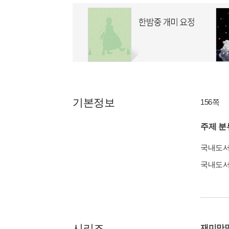
기본정보
156쪽
주제 분
국내도
국내도
시리즈
재미만