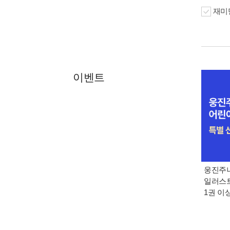
재미만
이벤트
웅진주니
일러스트
1권 이상