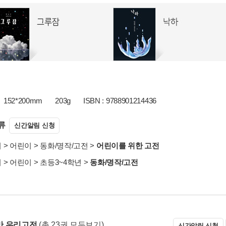
152*200mm
203g
ISBN : 9788901214436
류
신간알림 신청
서
>
어린이
>
동화/명작/고전
>
어린이를 위한 고전
서
>
어린이
>
초등3~4학년
>
동화/명작/고전
만 우리고전
(총 23권 모두보기)
신간알림 신청