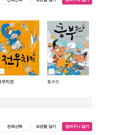
전우치전
흥부전
전체선택
보관함 담기
장바구니 담기