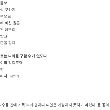
대들보
백성 구하기
 속으로
속에 비친 원혼
 된 왕연희
 받고
염준을 잡다
술로는 나라를 구할 수가 없도다
 아이와 강림도령
모함
 떠나
더보기
약수를 잔에 가득 부어 권하니 여인은 거절하지 못하고 마셨다. 윤 공