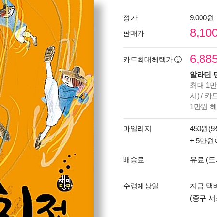
정가
9,000원
8,10
판매가
6,88
카드최대혜택가
알라딘 
최대 1만
시) / 
1만원 
마일리지
450원(5
+ 5만원
배송료
유료 (도
수령예상일
지금 택
(중구 서