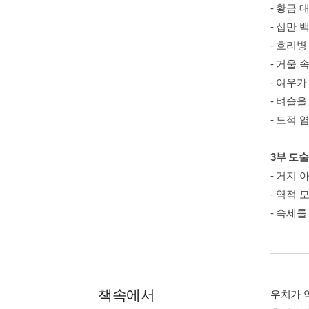
- 황금 
- 십만 
- 호리병
- 거울 
- 여우가
- 벼슬을
- 도적 
3부 도
- 거지
- 역적 
- 속세를
책속에서
우치가 