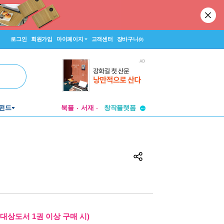
로그인
회원가입
마이페이지
고객센터
장바구니
(0)
투비컨티뉴드
펀드
북플
서재
창작플랫폼
투비컨티뉴드
대상도서 1권 이상 구매 시)