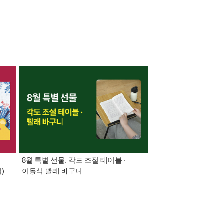
8월 특별 선물. 각도 조절 테이블 ·
가장 빠르게 받아보는 
)
이동식 빨래 바구니
알림 총집합