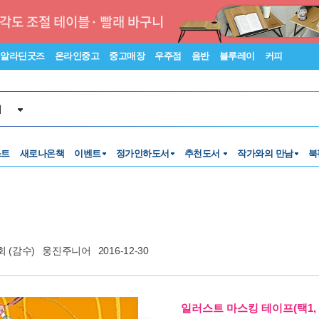
알라딘굿즈
온라인중고
중고매장
우주점
음반
블루레이
커피
서
스트
새로나온책
이벤트
정가인하도서
추천도서
작가와의 만남
북
회
(감수)
웅진주니어
2016-12-30
일러스트 마스킹 테이프(택1, 