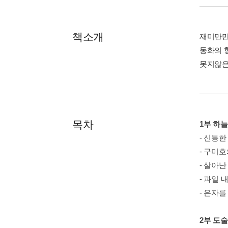
책소개
재미만만
동화의 
못지않은
목차
1부 하
- 신통한
- 구미호
- 살아
- 과일 
- 은자를
2부 도