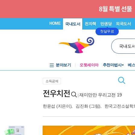
HOME
전자책
만권당
외국도서
국내도서
첫달무료
국내도
분야보기
오뒷세이아
추천마법사
베
소득공제
전우치전
재미만만 우리고전 19
|
한윤섭
(지은이),
김진화
(그림),
한국고전소설학