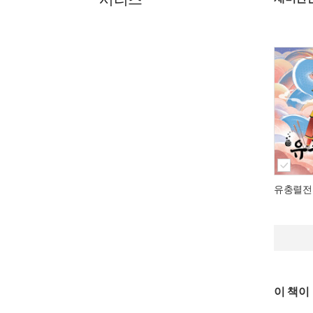
유충렬전
이 책이