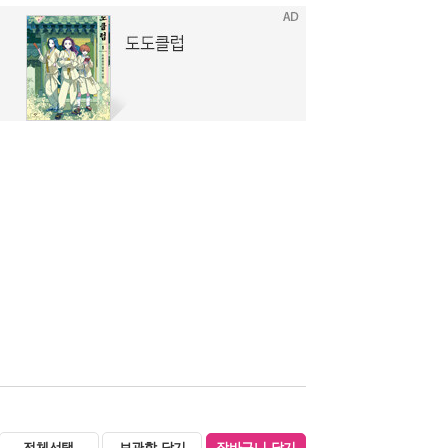
전체선택
보관함 담기
장바구니 담기