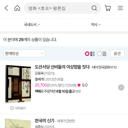
국내도서
역사
이 분야에
29
개의 상품이 있습니다.
옵션
도산서당 선비들의 이상향을 짓다
-
테마 한국문화사 10
김동욱
(지은이)
돌베개
|
2012년 06월
20,700
9.0
원 (10% 할인 / 1,150원)
택배
로 주문하면
8월 10일 출고
변경
미리보기
한국의 신기
- 세계가 감탄한
최준식
(지은이)