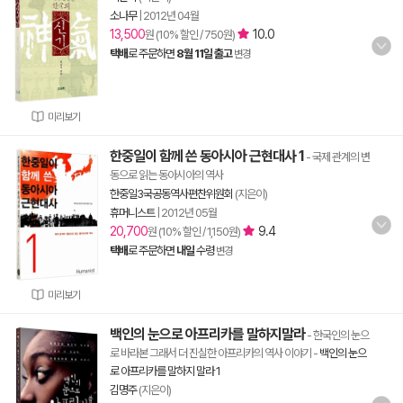
소나무
|
2012년 04월
13,500
10.0
원 (10% 할인 / 750원)
택배
로 주문하면
8월 11일 출고
변경
미리보기
한중일이 함께 쓴 동아시아 근현대사 1
- 국제 관계의 변
동으로 읽는 동아시아의 역사
한중일3국공동역사편찬위원회
(지은이)
휴머니스트
|
2012년 05월
20,700
9.4
원 (10% 할인 / 1,150원)
택배
로 주문하면
내일
수령
변경
미리보기
백인의 눈으로 아프리카를 말하지말라
- 한국인의 눈으
로 바라본 그래서 더 진실한 아프리카의 역사 이야기
-
백인의 눈으
로 아프리카를 말하지 말라 1
김명주
(지은이)