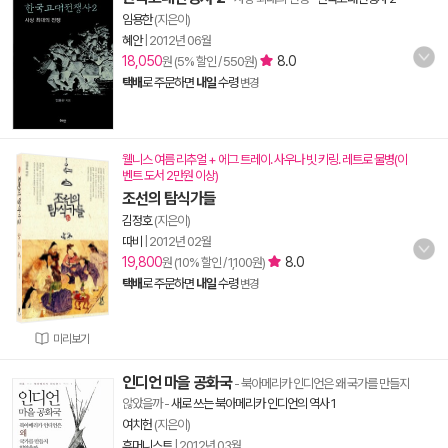
임용한
(지은이)
혜안
|
2012년 06월
18,050
8.0
원 (5% 할인 / 550원)
택배
로 주문하면
내일
수령
변경
웰니스 여름 리추얼 + 에그 트레이. 사우나 빗 키링. 레트로 물병(이
벤트 도서 2만원 이상)
조선의 탐식가들
김정호
(지은이)
따비
|
2012년 02월
19,800
8.0
원 (10% 할인 / 1,100원)
택배
로 주문하면
내일
수령
변경
미리보기
인디언 마을 공화국
- 북아메리카 인디언은 왜 국가를 만들지
않았을까
-
새로 쓰는 북아메리카 인디언의 역사 1
여치헌
(지은이)
휴머니스트
|
2012년 03월