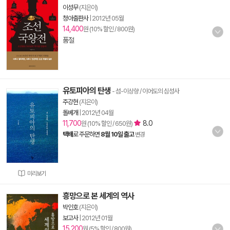
이성무
(지은이)
청아출판사
|
2012년 05월
14,400
원 (10% 할인 / 800원)
품절
유토피아의 탄생
- 섬-이상향 / 이어도의 심성사
주강현
(지은이)
돌베개
|
2012년 04월
11,700
8.0
원 (10% 할인 / 650원)
택배
로 주문하면
8월 10일 출고
변경
미리보기
흥망으로 본 세계의 역사
박인호
(지은이)
보고사
|
2012년 01월
15,200
원 (5% 할인 / 800원)