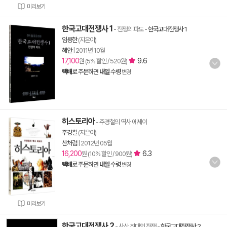
미리보기
한국고대전쟁사 1
- 전쟁의 파도
-
한국고대전쟁사 1
임용한
(지은이)
혜안
|
2011년 10월
17,100
9.6
원 (5% 할인 / 520원)
택배
로 주문하면
내일
수령
변경
히스토리아
- 주경철의 역사 에세이
주경철
(지은이)
산처럼
|
2012년 05월
16,200
6.3
원 (10% 할인 / 900원)
택배
로 주문하면
내일
수령
변경
미리보기
한국고대전쟁사 2
- 사상 최대의 전쟁
-
한국고대전쟁사 2