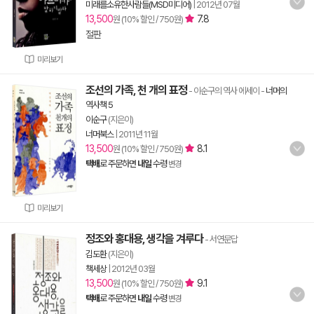
미래를소유한사람들(MSD미디어)
|
2012년 07월
13,500
7.8
원 (10% 할인 / 750원)
절판
미리보기
조선의 가족, 천 개의 표정
- 이순구의 역사 에세이
-
너머의
역사책 5
이순구
(지은이)
너머북스
|
2011년 11월
13,500
8.1
원 (10% 할인 / 750원)
택배
로 주문하면
내일
수령
변경
미리보기
정조와 홍대용, 생각을 겨루다
- 서연문답
김도환
(지은이)
책세상
|
2012년 03월
13,500
9.1
원 (10% 할인 / 750원)
택배
로 주문하면
내일
수령
변경