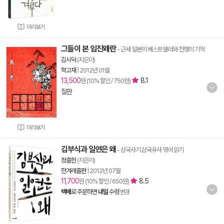
미리보기
그들이 본 임진왜란
- 근세 일본의 베스트셀러와 전쟁의 기억
김시덕
(지은이)
학고재
|
2012년 01월
13,500
8.1
원 (10% 할인 / 750원)
절판
미리보기
김부식과 일연은 왜
- 삼국사기.삼국유사 엮어 읽기
정출헌
(지은이)
한겨레출판
|
2012년 07월
11,700
8.5
원 (10% 할인 / 650원)
택배
로 주문하면
내일
수령
변경