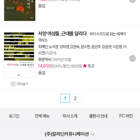
품절
서양 여성들, 근대를 달리다
-
우리 시각으로 읽는 세계의
역사 5
최재인
,
노서경
,
양희영
,
김헌숙
,
문수현
,
윤은주
,
김윤경
,
이은정
,
이
시연
(지은이)
푸른역사
|
2011년 10월
14,850
8.0
원 (10% 할인 / 820원)
품절
미리보기
1
2
로그인
전체 메뉴
회사 소개
출판사 안내
PC 버전
(주)알라딘커뮤니케이션