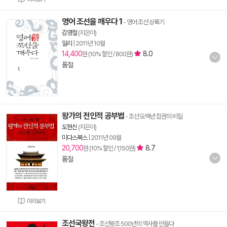
영어 조선을 깨우다 1
- 영어 조선 상륙기
김영철
(지은이)
일리
|
2011년 10월
14,400
8.0
원 (10% 할인 / 800원)
품절
왕가의 전인적 공부법
- 조선 오백년 집권의 비밀
도현신
(지은이)
미다스북스
|
2011년 09월
20,700
8.7
원 (10% 할인 / 1,150원)
품절
미리보기
조선국왕전
- 조선왕조 500년의 역사를 만들다