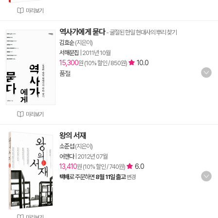
미리보기
역사가에게 묻다
- 굴절된 한일 현대사의 뿌리 찾기
김효순
(지은이)
서해문집
|
2011년 10월
15,300
10.0
원 (10% 할인 / 850원)
품절
미리보기
왕의 서재
소준섭
(지은이)
어젠다
|
2012년 07월
13,410
6.0
원 (10% 할인 / 740원)
택배
로 주문하면
8월 11일 출고
변경
미리보기