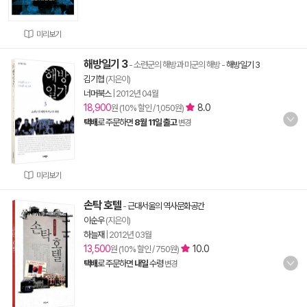
미리보기
해방일기 3
- 소련군의 해방과 미군의 해방
-
해방일기 3
김기협
(지은이)
너머북스
|
2012년 04월
18,900
8.0
원 (10% 할인 / 1,050원)
택배
로 주문하면
8월 11일 출고
변경
미리보기
손탁 호텔
-
근대서울의 역사문화공간
이순우
(지은이)
하늘재
|
2012년 03월
13,500
10.0
원 (10% 할인 / 750원)
택배
로 주문하면
내일
수령
변경