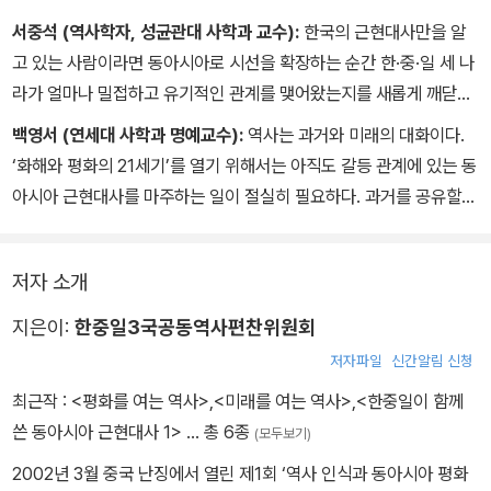
서중석 (역사학자, 성균관대 사학과 교수):
한국의 근현대사만을 알
고 있는 사람이라면 동아시아로 시선을 확장하는 순간 한·중·일 세 나
라가 얼마나 밀접하고 유기적인 관계를 맺어왔는지를 새롭게 깨닫게
될 것이다. 3국의 역사학자가 6년간 함께 집필한 이 책은 세 나라의
백영서 (연세대 사학과 명예교수):
역사는 과거와 미래의 대화이다.
관계사를 드러내기 위해 노력한 흔적으로 가득하다. 서로의 차이를
‘화해와 평화의 21세기’를 열기 위해서는 아직도 갈등 관계에 있는 동
깨닫고 이해하는 것에서부터 공동의 역사 인식이 싹튼다고 할 때, 이
아시아 근현대사를 마주하는 일이 절실히 필요하다. 과거를 공유할
책은 동아시아 공동체를 모색하는 데 좋은 반려자가 될 것이다.
때 비로소 미래로부터 들려오는 희망의 소리를 들을 수 있다. 3국이
힘을 합쳐 함께 만든 이 책은 동아시아 시민사회의 공공재이다.
저자 소개
지은이:
한중일3국공동역사편찬위원회
저자파일
신간알림 신청
최근작 :
<평화를 여는 역사>
,
<미래를 여는 역사>
,
<한중일이 함께
쓴 동아시아 근현대사 1>
… 총 6종
(모두보기)
2002년 3월 중국 난징에서 열린 제1회 ‘역사 인식과 동아시아 평화