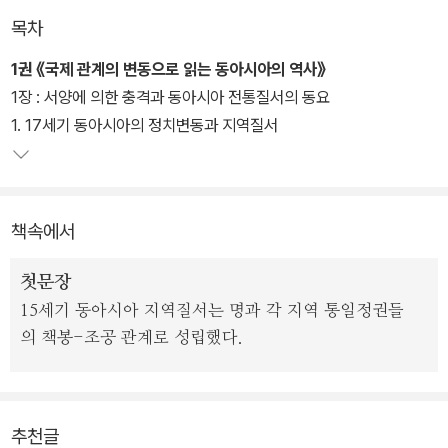
각자 들려주는 근현대사였다면, 이번에는 '관계사'에 주목했다.
목차
개항 이후 현대에 이르기까지 한.중.일 3국은 전근대 시기보다 더 복
1권 《국제 관계의 변동으로 읽는 동아시아의 역사》
잡한 관계를 맺어왔다. 일국의 역사만으로는 왜 한반도에서 청일전쟁
1장 : 서양에 의한 충격과 동아시아 전통질서의 동요
과 러일전쟁이 일어났으며, 그 파장이 무엇인지 파악하기 힘들다. 이
1. 17세기 동아시아의 정치변동과 지역질서
책은 각국사의 한계를 넘어 유기적으로 얽혀 있는 근현대 동아시아사
를 국제 관계사의 맥락을 통해 살펴봄으로써, 일국사를 넘는 역사 인
식의 확대뿐 아니라 한국사를 바라보는 시야를 넓힌다.
책속에서
국제 관계를 통한 역사 서술에서는 다루기 어려웠던 3국 민중의 삶을
첫문장
8개의 주제, 즉 헌법.도시.철도.이주.가족.교육.미디어.전쟁 기억 등을
15세기 동아시아 지역질서는 명과 각 지역 통일정권들
통해 들여다봄으로써, 비슷하면서도 서로 다른 3국의 문화와 역사를
의 책봉-조공 관계로 성립했다.
이해할 수 있도록 했다. 특히 근대의 제도와 문물이 3국 민중의 생활
에 어떠한 영향을 미쳤는가를 비교사적으로 고찰했다. 또한 근대에
들어 크게 늘어난 3국 민중의 교류와 상호작용에 대해서도 들려준다.
추천글