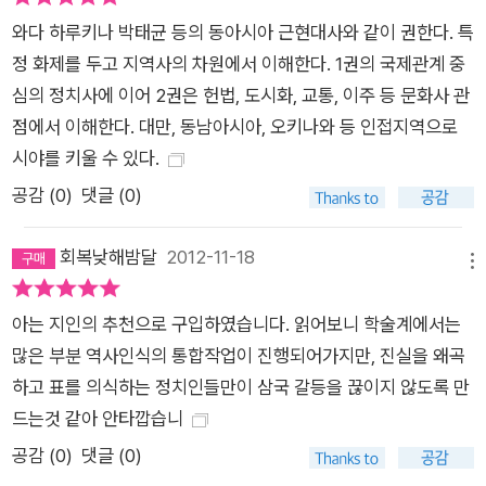
심탄회하게 대화를 나눈 적이 거의 없습니다. 따라서 하나의 역사
와다 하루키나 박태균 등의 동아시아 근현대사와 같이 권한다. 특
적 사건을 어떻게 다르게 이해하고 있는지 잘 알지 못했습니다.
정 화제를 두고 지역사의 차원에서 이해한다. 1권의 국제관계 중
그러던 중 2001년 일본의 우익 단체에서 만든 중학교 역사 교과
심의 정치사에 이어 2권은 헌법, 도시화, 교통, 이주 등 문화사 관
서(후소샤에서 출간한 ‘새로운 역사 교과서’를 말합니다.)가 출판
점에서 이해한다. 대만, 동남아시아, 오키나와 등 인접지역으로
되었을 때 많은 충격을 받았습니다. 아시다시피 그 교과서는 근대
시야를 키울 수 있다.
일본이 아시아 이웃 국가들을 침략한 사실을 부정하고 황국사관
공감 (
0
)
댓글 (0)
을 찬양하고 군국주의를 변호하는 내용으로 채워져 있습니다. 조
선을 근대화했다면서 침략과 식민 지배를 정당화하고 있는 이들
회복낮해밤달
2012-11-18
메뉴
이 일본인의 역사 인식을 지배하는 한, 한국과 중국은 영원히 일
본과 화해할 수 없을 것이고, 동아시아의 미래는 안정과 협력보다
아는 지인의 추천으로 구입하였습니다. 읽어보니 학술계에서는
갈등과 대결의 시대로 향할 것입니다. 이러한 문제의식을 공유한
많은 부분 역사인식의 통합작업이 진행되어가지만, 진실을 왜곡
역사학자와 교사들이 2002년 ‘언제까지 이렇게 생각이 다르다
하고 표를 의식하는 정치인들만이 삼국 갈등을 끊이지 않도록 만
고 해서 싸우고만 있을 것인가. 서로 만나 이야기하면 함께할 수
드는것 같아 안타깝습니
있는 역사 인식을 가질 수 있다’는 것을 보여주기 위해 모임을 만
공감 (
0
)
댓글 (0)
들었습니다. 바로 ‘한중일3국공동역사편찬위원회’입니다. 그리