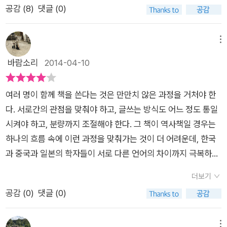
공감 (
8
)
댓글 (0)
턴이 정중한 사과를 한 모습과는 대조적인 모습이다. 그리고 잊을
사》는 구성과 내용, 그리고 작업 방식에서 《미래》와 비교할 수 없
만하면 불거지는 독도문제와 도를 넘는 망언들에 대한 정부의 대
을 정도로 발전한 결과물이라고 봅니다. ‘근현대’라는 동일한 시
처는 지극히 실망만을 안겨주고 있다. 그럼에도 불구하고 동아시
대를 선택한 것은 일본의 위험한 교과서에 대응하기 위해서라는
메뉴
아의 평화는 진정 가능한지가 나로서도 무척이나 궁금하다. 이 책
기본 취지를 살리는 것, 그리고 앞선 결과물의 발전된 버전으로서
바람소리
2014-04-10
은 한중일 삼국이 그런 의문점에 무척 고무적인 답안이 될 것 같
의 역할을 하기 위해서라는 점, 두 가지를 들 수 있겠습니다. 같은
다. 일본의 역사교과서에는 일본이 이웃 국가들을 침략한 사실을
시대를 다루고 있지만, 《미래》가 ‘각자 쓴’ 동아시아 근현대사라
여러 명이 함께 책을 쓴다는 것은 만만치 않은 과정을 거처야 한
부정하고 황국사관에 입각하여 군국주의를 찬양하는 내용으로
면, 이번 책이 책 제목처럼 ‘함께 쓴’ 동아시아 근현대사라는 커다
다. 서로간의 관점을 맞춰야 하고, 글쓰는 방식도 어느 정도 통일
채워져 있으나, 이러한 사실에 문제의식을 느끼는 역사학자들이
란 차이가 있습니다. 책의 분량도 한 권에서 두 권으로, 《미래》에
시켜야 하고, 분량까지 조절해야 한다. 그 책이 역사책일 경우는
왜곡된 역사의 문제점을 인식하고 바른 역사를 공유하기 위해 모
비해 세 배 이상 늘었습니다. 참고로 이번에는 각국의 출간 시기
하나의 흐름 속에 이런 과정을 맞춰가는 것이 더 어려운데, 한국
였다. 이들은 '한중일 역사 편찬위원회'를 발족하여 삼국의 역사
가 조금씩 차이가 있는데요, 이 책을 가장 먼저 한국 독자들에게
과 중국과 일본의 학자들이 서로 다른 언어의 차이까지 극복하면
를 국제변동과 다각적인 관점에서 역사를 조명한다. “아시아의
선보이게 되었습니다. ▶ ‘관계사’라는 말이 일반 독자에게는 낯
서 하나의 책을 만들어냈다. 공동집필로 만든 역사책으로는 모기
근현대‘는 서로 밀접하고도 유기적인 관계로 연결되어 있기에 한
선 표현인데요, 관계사가 무엇인지, 더불어 역사에서 관계사 서술
더보기
드물게 잘 짜여진 책이다. 노력이 만만치 않았음을 보여준다. 일
중일의 협력에 의해 편찬된 역사서는 많은 의의를 가진다. 1권의
이 왜 중요한지 간단히 설명해주세요. ‘청산리 전투’와 동아시아
공감 (
0
)
댓글 (0)
국 중심의 역사를 넘어서 동아시아 공동의 역사로 나아가려는 노
전체적인 내용은 한중일의 국제 관계로 인한 정세로 어떻게 변화
국제관계사, 세계사와의 연관성에 관해 예를 들어볼까 합니다. 대
력도 돋보인다. 이런 장점은 1권까지이고, 2권에서는 장점이 모
되는지를 살펴본다. 서구 열강의 동아시아 침략으로 시작되는 근
체로 우리가 아는 상식으로는 청산리 전투에서 패배한 일본이 ‘훈
두 사라져 버렸다. 결국 기획의도와 달리 서양의 제국주의적 침략
메뉴