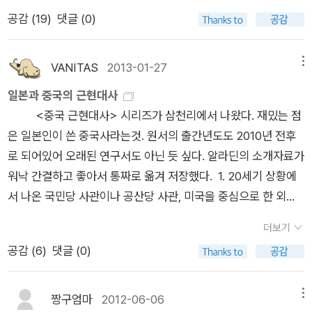
일본의 침략으로 인해 중국과 한국사이의 연대의식을 가질 필요
다. ▶ 세 나라 독자들이 같은 역사책을 읽고 공동의 역사 인식을
가지 사견을 보태자면, 문학에서 아까운 책이 가장 많을 것 같은
동력을 확보하기 위해 임시직 노동자를 정규직 노동자로 전환하
이고 다른 나라가 피해국인 역사적 사실의 경우, 생각의 차이가
공감 (
19
)
댓글 (0)
도 없고 일본에게 사과를 받지 못하였다고 무조건 나쁘게 받아들
가질 수 있다면, 그것만큼 매력적인 일이 없을 듯합니다. ‘국경을
데 오히려 종 수는 더 적었다. 나는 찰스 부코스키의 <우체국>과
는 기업이 늘어났다. 이런 조치는 평생고용이라는 오랜 관행을 재
더욱 커질 가능성이 높다. 역사 해석이나 서술 차이를 극복하고
이는 것은 바람직한 모습이 아니다. 전 세계가 빠르게 일원화 되
넘는 역사 인식’이라는 표현대로, 이 책에서 3국의 선생님들께서
다카노 가즈아키의 <제노사이드>, 알렌산더 클루게의 <이력서
확립할 수 있을 것이다. 702 주주의 권익을 보호하려는 움직임도
역사인식을 공유하려는 노력은, 통일적이고 획일적인 역사상을
어가고 있기 때문이다. 무엇보다 가장 중요한 것은 우리나라가
도 집필 과정을 거치면서 공동의 역사 인식을 지니게 되었는지 궁
들>은 탐독을 했었다. <조드>는 내게도 생소하다. 2. 인문
제한적이었다. 요컨대 1990년대 일본경제의 고통은 일차적으
VANITAS
2013-01-27
메뉴
가지기 위한 것이 아니라 반성과 화해를 통해 불행한 과거를 되풀
현재 유일한 분단국가로 남아있다는 사실의 인지라는 생각이 든
금합니다. 아니, 공동의 역사 인식을 가졌느냐 아니냐라는 단답형
<속물 교양의 탄생>과 <고독을 잃어버린 시간>은 내가 재
로 파멸적인 거시경제정책의 산물인 듯하다. 2000년대의 경기
일본과 중국의 근현대사
이하지 않기 위한 것이다.(413~414쪽)
다. 민족의 정체성 확립이 어느 때보다 중요하고 동시대를 살아
의 질문은 잘못된 듯합니다. 질문을 바꾸어서요, 공동의 역사 인
미있게 읽었던 책 중 하나다. 나머지 책들 중에는 알고는 있는데
회복에 가장 크게 기여한 것은 글로벌 경제의 변화에 발맞춘 몇
<중국 근현대사> 시리즈가 삼천리에서 나왔다. 재밌는 점
가고 있는 우리들에게 통일이라는 큰 숙제가 남아있기에 그 어느
식을 만들어나가기 위한 집필진 선생님들의 노력이 꽤 있었을 텐
주의깊게 보지 않은게 많고 <말들의 풍경>이나 <신 정의 사랑
가지 정책이었다. 일본의 국제무역은 2000년에서 2006년까지
은 일본인이 쓴 중국사라는것. 원서의 출간년도도 2010년 전후
때보다 보편타당한 역사관이 간절한 때이다. 한중일 정부와 국민
데요, 두 나라도 아니라 세 나라가 함께한 이 과정에서 있었던, 그
아름다움>같은 경우는 이번에 알게 된 책이다. 3. 경제, 경영
크게 증가했는데, 늘어난 수출물량의 절반이상은 동아시아로 향
로 되어있어 오래된 연구서도 아닌 듯 싶다. 알라딘의 소개자료가
들은 “ 동아시아 공동체‘를 말하고 있지만, 실현하기는 무척 힘들
러한 노력과 관련한 에피소드가 있다면 들려주세요. 11년이란 만
경제경영은 크게 관심가는 분야는 아니다. <가난한 사람이
했다. 2004년에는 중국이 미국을 제치고 일본의 가장 중요한 교
워낙 간결하고 좋아서 통짜로 옮겨 저장했다. 1. 20세기 상황에
것이라는 것은 누구나 인지하고 있다. 그러나 ,' 한중일이 함께 쓴
남의 기간, 매년 3회 이상씩의 정기적인 회의, 지위·성별·나이를
더 합리적이다>는 한 번 쯤 읽어보고 싶긴 하다. 4. 문화, 예술
역상대국이 되었다. 중국은 일본 수출입물량의 5분의 1을 차지하
서 나온 국민당 사관이나 공산당 사관, 미국을 중심으로 한 외부
동아시아 근현대사'는 그 공동체의 첫걸음이자, 미래를 안내하는
불문하고 주어진 동등한 발언권과 평등한 토론, 이러한 만남의 기
<다시, 그림이다>와 <블러디 머더>는 읽어보려고 했는데
게 되었는데, 이는 중국경제의 비약적인 발전이 만들어낸 중대한
의 지정학적 인식을 극복하고 비교사와 내재적 접근을 통해 총체
길라잡이의 역할을 해 줄 것이라 본다. 서로의 차이를 인정하면서
간, 형식, 대화 방식은 3국의 어떤 사람과 단체에서도 시도해본
아직이다. <과학으로 풀어보는 음악의 비밀>은 정말 의외다. 5.
결과였다...금리는 낮추고....임금은 인상했다. 702-703 2005
더보기
적이고 객관적인 통사를 지향하고 있다. 2. 일국사의 틀을 깨고,
도 상호 존중과 다원적이며 다각적인 역사인식은 더욱 간절해지
적이 없는 초유의 경험입니다. 그런데 우리는 ‘공통’의 역사 인식
사회 사회분야 아까운 책에서 괜찮다고 생각했던
년 8월, 고이즈미의 우정민영화 법안은 자민당 내에서 상당수의
공감 (
6
)
댓글 (0)
동아시아와 중앙아시아, 러시아(소련), 베트남, 태국 등 동남아시
는 현실을 느끼게 한다.
을 추구하고 있음에도 불구하고, 여전히 ‘공동’의 작업을 하고 있
책들이 다수 포함됐다. <세계를 팔아버린 남자>와 <비통한 자
이탈표가 나온 탓에 국회에서 부결되었다. 그러자 고이즈미는 의
아, 인도까지 포함하는 국제정치와 세계사의 흐름 속에서 중국사
을 뿐입니다. 3국에 살고 있어 존재 조건이 다른데, 하나의 역사
들을 위한 정치학> 그리고 <모택동 시대와 포스트 모택동 시대
회를 해산하고 9월에 중의원 총선거를 하기로 한 다음, 반대표를
를 비춰 본다.3. 중앙정부와 역사적 인물을 중심으로 서술하는 방
짱구엄마
2012-06-06
메뉴
인식을 갖기는 무척 어려운 문제입니다. 우리는 이를 향해 아주
>, <왜 음식물의 절반이 버려지는데 누군가는 굶어죽는가>가
던진 의원들을 공천에서 배제하고 새로운 후보들을 내세웠다. 매