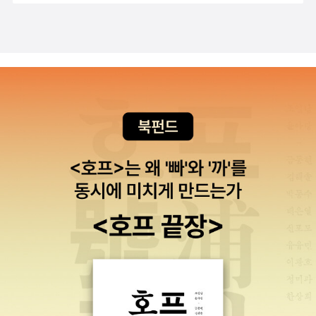
비틀어댔을 엑스레이 기사의 모습이 선하다. 정말 용서할 수 없
6년간의 노력이 매우 힘들었기 때문입니다. 그럼에도 공동의 역
90년 2월의 총선거에서는, 자민당은 중의원에서 과반수 지배를
것이다.(서중석, 성균관대 사학과 교수)인생 수정조너선 프랜즌
는, 이라는 말이 떠오른다.가해 운전자나 보험회사 직원이나... 이
사인식을 향해 11년간 함께 해왔다는 점을 고려한다면, 동아시아
더욱 확고히 해버렸다. 689 허술한 금융 시스템에 의해 부하가
지음, 김시현 옮김 / 은행나무 '이미 망한 인생을 포기하지 않는
해하려고 하다가도 문득 재수술 받아야하는데도 전혀 들여다보
국제 관계사에서 애초의 목표인 ‘동아시아사 통사’를 개발하는 단
걸린 경제는 1990년대 전반기 내내 비틀거렸다. 정부는 소비자
이유'국내에 먼저 소개된 <자유>처럼 <인생 수정> 역시 무너진
지도 않고, 내가 너무 기분이 나빠 보험회사 직원에게 전화를 했
계로까지 나아갈 수 있지 않을까 기대를 해봅니다. 그렇게 되기를
와 민간기업에서 자신감과 활기가 되살아나길 바랐고, 경제 활성
가족의 연대기다. ‘마치 소설 같은’ 영광과 추락은 별로 없고, 신
더니 워낙 큰 사고라 경과만 지켜보고 나중에 만나려고 했다나?
바랍니다. 선생님 말씀대로 관계사를 넘어 동아시아 역사를 통사
화를 위해 공공사업 프로젝트를 추진했다. 1992년부터 1994년
선한 표현들이 등장하기는 하지만 재기 넘치는 문장을 읽는
게다가 날마다 찾아갔었다니. 내가 병원에 없다고 그런 쌩거짓말
로 읽을 수 있는 날이 올 수 있기를 기대해봅니다. 이 두 권의 책
까지 정부는 댐과 고속도로 건설에 수천억 엔을 지출했다. 그러나
‘맛’만으로 읽어낼 수 있는 작품도 아니다. 이쯤 되면 재미 없는
을 하다니. 내가 더 화가나서 자주 와봐야 이주에 한번, 한달에 한
이 6년의 집필 기간이 걸렸다는 것을 감안할 때 세 번째 작업은
이런 식의 공공투자로 침체된 경기를 부양하기는 어려웠다. 게다
소설이라 부를 법도 한데 이상하게 그렇지가 않다. 주인공 앨프레
번 사진만 찍고 간데다 재활병원으로 옮긴 후 두달동안, 재수술
더 오래 걸릴 수 있겠구나 싶습니다. 그럼에도 3국 집필진 선생님
가 1992년부터 1995년까지 달러 가치가 유례없이 하락했다....
드의 기괴한 의지 때문이다. 권태와 오욕을 온몸에 휘어감고 자기
받으러 병원을 또 옮겨간 후 한번도 안와봤는데 뭘 자주 들여다봤
들의 바람이 꼭 결실을 맺을 수 있기를 기대해봅니다. 감사합니
수출을 통해 경기회복을 꾀하기가 불가능해 진 것이다..경제상황
나름의 (잘못된) 방향을 향해 가족을 이끌어 온 초로의 남자를 비
냐고 했다. 더 얘기해봐야 사람을 대상으로 보지 않고 영업해야하
다.
은 1995년과 1997년 중반 사이에 다소 호전되었다. 미일공동으
출 때, 그는 비록 왜곡되었지만 번쩍거린다. 파킨슨 병에 걸려 쪼
는 업무일과로만 보고 있는 보험회사 직원에게 뭘 바라겠냐 싶어
로 엔화의 가치를 절하하고...GDP의 3%이상에 달하는 공공지출
그라드는 육신과 ‘실패한 과거’들이 강제로 복기되는 상황 앞에서
서 나중에 필요하면 다시 연락한다고 전화를 끊어버렸다. 아, 정
계획을 발표했다. 이런 조치들은 수출과 국내의 투자와 소비를 자
도 흔들리지 않는 강인한 의지는 너무 순수하고 ‘리얼’해서 비난
말...엊그제 도착한 용서할 수 없는,이 더 피부로 와닿을 것만 같
극했다.....그러나 경제회복은 부실한 기반 위에서 이루어졌다. 경
할 수가 없다. 깨닫지도 못하고 회한에 접어들지도 못한 의지, 타
은 기분이다. 어머니 상태가 조금 더 안정적이 되면 바로 읽기 시
제는 성장했지만 실업이 늘어났다. 기업은 비용을 절감하기 위해
인은 물론이고 자신의 육체조차 감당하지 못하게 된 그 의지는 어
작해야겠어. 제목이 의미심장하다,라고 느끼는 건 나뿐인가?
신규채용을 하지 않고 기존사원들의 초과근무시간을 늘렸다. 물
디에서 오는가? 왜 이미 실패한 삶을 포기하지 않는가? 그리고
아무튼 요즘 심정이 그렇다.