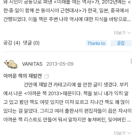
와 시민이 공동으로 펴낸 <미래를 여는 역사>가, 2012년에는 <
이 각인시키게 되어 일본인들 사이에는 모든 전쟁은 나쁘다는 인
읽었던 ‘한국 역사’나 이이화 이야기의 근현대사 부분 22, 23권
나누어 서로 밀접하게 연관되어 있음을 드러내고자 했습니다. 1
했다. 1960년대에 대동아전쟁긍정론을 주장한 하야시 후사오와
한·중·일이 함께 쓴 동아시아 근현대사>가 한국, 일본, 중국에서
식이 팽배하였는데 절대로 스스로 일으킨 침략전쟁에 대한 깊은
에서는 우리나라의 역사적 사건에만 치중되어 있어 세계사적인
권에서는 19, 20세기를 중심으로 200여 년이 넘는 3국의 역사
마찬가지로, 제2차 세계대전은 서양 제국주의의 속박으로부터
간행되었다. 이들 책은 주변 나라 역사에 대한 지식을 바탕으로
반성에 의한 인식은 아니라는 것이다. 지금까지도 일본인들이 과
관점에서 연관 관계를 알기 어려웠는데, 이러한 점에서 이 책의
를 정리했습니다. 3국의 근현대사는 동아시아와 서구와의 관계,
아시아를 해방시키기 위한 고상한 영위였다고 간주하는 역사수
동아시아 삼국의 관계사와 민중생할의 이해를 모색하고 있다. 그
거 침략전쟁으로 인한 반성의 기미가 보이지 않는 이유도 아마 이
장점이 드러난다. 중국과 일본의 개항 및 서양 열강들과의 교류,
그리고 3국간의 전쟁과 지배를 빼놓고는 설명할 수 없습니다. 그
정주의자들은, 학교의 역사교육에서 위안부라든가 민간인 학살
더보기
밖에도 여러 단체나 경로를 통해 한국과 일본 사이에 다양한 공동
때부터 ( 가해자가 아닌 피해자라는 ) 가 아닌가 싶다. 아마도 일
중국의 항일 전쟁, 일본의 조선뿐만이 아닌 중국과 동남아시아까
래서 이를 기준으로 8개의 시기로 구분하고, 차원이 다른 세 영
등의 주제를 다루는 데 이의를 제기했다. 706 잃어버린 10년 뒤
공감 (
4
)
댓글 (0)
역사교재들이 개발되었다. 한국의 서울시립대학교가 주축이 된
본 국민에게는 전쟁에 대한 참혹보다는 원폭 피해의 참혹함을 뼈
지 미치는 야욕 등과 관련된 사건들을 한데 묶어 그 인과관계를
역, 즉 ‘한·중·일’ - ‘동아시아’ - ‘세계’를 하나로 묶어 동시에 비교
10년의 회복 이유 - 해고, 인원 감축 등에 별다른 변화가 없었
역사교과서연구회와 일본의 도쿄학예대학을 중심으로 하는 역사
져리게 체험했던 탓이다. “한중일이 함께 쓴 동아시아 근현대
잘 설명하였다. 확실히 근현대사는 세계 전체로 눈을 돌리면서 여
고찰하고자 노력했습니다. 2권에서는 국제 관계의 구조적인 이
다....자세히 들여다보면 그런 감축은 3-5년에 걸쳐 이루어지거
교육연구회는 10년에 걸친 공동연구와 토론 끝에 <한일 교류의
VANITAS
2013-05-09
메뉴
사”는 일본의 위험한, 왜곡된 교과서에 대응하기 위해서이다. 기
러 국가들의 역학 관계를 한데 묶어 살펴보아야 하는 것 같고, 그
해를 바탕으로 당시 사람들의 이동과 교류, 이를 통한 문화 관계
나, 자연감소(퇴직이나 전근에의해 생긴 결원을 보충하지 않음)
역사>를 펴냈다. 한국의 전국역사교육모임과 일본의 역사교육자
본 취지가 그런 탓에 일본에 대한 중국과 한국의 역사적 관점은
러한 점에서 이 책은 유리하고 동아시아 국가들의 관계를 돈독하
에 대해 헌법, 도시, 철도, 이주, 가족, 교육, 미디어, 전쟁 기억으
아까운 책의 재발견
나 희망퇴직에 주로 의존하고 있었다. 사실상 1993년부터 1997
협의회에 속한 역사 교사들의 간의 교류는 <마주보는 한일사>
날카롭다. 책을 읽다보니 한중일 삼국의 역사학자들이 근현대사
게 하기 위한 한 걸음으로서 매우 고무적이다.아 이 책을 구매할
로 나누어 살펴보았습니다. 독자들에게는 각각의 주제가 사실상
간만에 재발견 카테고리에 쓸 만한 글이 생겼다. 부키
년까지 직장을 떠난 사람들은 대부분 정년퇴직했거나 희망퇴직
로 결실을 보았다. 한국의 전국교직원노동조합 대구지부와 일본
에 대한 매우 정확하고 바른 역사 인식을 공유하기 위해 애쓴 흔
때 2권은 3국의 국민들의 생활상을 살펴보았다고 하여 1권만 샀
독립된 흥미를 불러일으키리라 봅니다. 하지만 집필진은 일본의
에서 나온 <아까운 책 2013>때문이다. 책을 보니 내가 익히 알
자였다. 오직 8%만이 “사용자의 재량에 따라 해고되었다.” 이 비
히로시마교직원조합 소속 역사교사들은 <조선통신사>에 이어
적들이 곳곳에서 보인다. 특히 중국에서 동북공정의 역사를 새로
는데 후회된다. 당장 2권도 구매해야겠다.[출처] <책><리뷰>
침략과 지배로 한국과 중국의 민중이 고통을 받았고, 두 나라가
고 있고 봤던 책도 여럿 있지만 미처 모르고 지나간 책도 꽤 많이
율은 1975년 오일쇼크 때의 정리해고 수준보다 낮은 것이었다.
<한국과 일본, 그 사이의 역사>를 펴내면서 교류를 계속하고 있
이 조명하고 있기에 이 책은 더욱 우리에게 가치가 있을 것으로
한중일이 함께 쓴 동아시아 근현대사|작성자 환상교향곡
일본의 행위를 거부하고 저항하는 과정에서 국민 정체성을 강화
있다는 걸 알았다. 그리고 여러 출판사의 편집자들이 꼽은 자사의
노동자의 이직율은 1990년대에서 2000년대까지 거의 변하지
다. 한국과 일본은 상당히 많은 공동의 역사 경험을 가지고 있다.
보이지만, 일본의 왜곡된 교과서와 중국의 동북공정보다 더 인정
할 수 있었다는 점 등을 밝히려고 노력했습니다. 마지막으로 9장
아까운 책 리스트도 만들어 둬서 알차지만 놓쳐버린, 잊어버린 책
않았다. 일본이 여러 직장을 전전하는 사람들의 사회가 되지 않았
두나라가 함께 겪은 역사적 사실을 각 나라가 자신의 입장에서만
을 받기 위해서는 국민들의 바른 역사인식이 무엇보다 필요하다.
에서는 과거를 극복하고 미래를 열어가기 위한 제언을 실었습니
들을 재발견 할 수 있어 좋았다. 1. 문학 각 분야별로 몇
다는 뜻이다. 2006년과 2007년에는 인구감소시대에 안정된 노
바라보면 갈등이 벌어지게 마련이다. 특히 어느 한 나라가 가해국
더보기