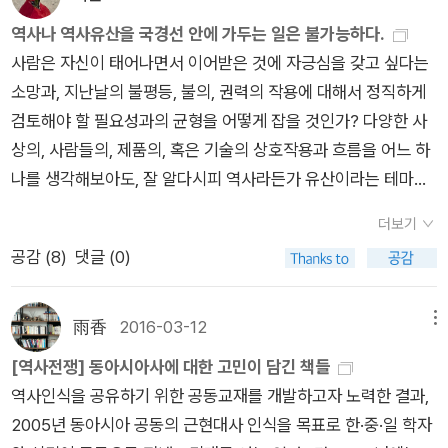
특히 2차 대전 직후 미국이 소련과 공산주의를 견제하기 위해 일
면 한국근대사(한국민족운동사)만이 아니라 제1차 세계대전과
국가가 되는데 일본의 팽창주의, 침략주의를 필연에 의한 것이 아
본을 패전국치고는 너무 감싸고돌아서 일본이 제국주의 시절의
동아시아사, 그리고 세계의 움직임을 더욱 풍성하고 정확하게 알
역사나 역사유산을 국경선 안에 가두는 일은 불가능하다.
니라 '청일전쟁의 전환점'으로 설명한다. 중국에서는 이를 두고
반성과 대가를 치루지 않은 것이 현재 한중일 삼국 국민들 간의
수 있습니다. ‘관계사’적 맥락에서 한·중·일 3국의 역사를 읽는다
사람은 자신이 태어나면서 이어받은 것에 자긍심을 갖고 싶다는
일본의 대륙정책의 목표가 한반도와 만주를 차지하는 것이었으
극심한 반목을 불러일으키고, 이것이 외교적으로 가장 큰 저해 요
는 것이 얼마나 중요한지, 독자분들도 함께 깨닫기를 바라는 마음
소망과, 지난날의 불평등, 불의, 권력의 작용에 대해서 정직하게
며, 한국에서는 ‘정한론’에 주목하고 있다. 여기서 삼국의 차이점
소가 되었다. 이러한 반목을 중화하기 위한 첫걸음이 바로 이 책
이에요. ▶ 그렇다면 이 두 권의 책에서는 세 나라의 관계사를 드
검토해야 할 필요성과의 균형을 어떻게 잡을 것인가? 다양한 사
이 두드러지는데 전쟁에 대한 시각은 명칭부터 원인까지 다르게
처럼 한중일이 함께 우리네 역사를 돌이켜보며 서로의 의견을 교
러내기 위해 어떤 노력과 과정이 있었는지요? 또 그 결과물은 어
상의, 사람들의, 제품의, 혹은 기술의 상호작용과 흐름을 어느 하
보고 있다. 중국이 ‘항일전쟁’이라 부르는 전쟁은 중국 인민이 일
환하고, 문제가 있는 점들은 서로 시정하는 일이 될 것이다. 이 책
떻게 표현되었는지 궁금합니다. 올해로 11년째 만남을 지속하면
나를 생각해보아도, 잘 알다시피 역사라든가 유산이라는 테마를
본 군국주의의 침략에 맞서 싸운 전쟁을 가리키며 ‘전면항전’이라
은 각 장마다 대표 집필자가 정해져 있고, 집필자가 해당 장의 초
서 두 권, 아니 세 권의 책을 집필했다는 것은, 그만큼 협력의 수
특정한 국경선 안에 가두는 일은 결국은 불가능하다는 것이다. 7
더보기
고도 한다. 그러나 일본은 전시에는 ‘지나사변’으로 불렀고 전후
안을 작성하고 다른 국가의 역사학자들에게 전달하면 서로 의견
준이 확대되고 깊어졌다고 볼 수 있습니다. 이번 《한중일이 함께
12 자유주의 사관이라는 새로운 조류를 형성한 ‘역사수정주의
공감 (
8
)
댓글 (0)
에는 ‘일중전쟁’으로 부른다. 태평양 전쟁을 일본은 전시에는 ‘대
을 교환하며 수정해나가는 방식으로 완성했다고 한다. 놀라운 점
쓴 동아시아 근현대사》는 두 권으로 이루어져 있습니다. 먼저 우
자’의 일단은, 일본의 과거의 어두운 면만을 강조하는, 그들의 말
동아전쟁’이라 불렀는데 일본에서는 이 전쟁을 대동아 신질서 건
은 각 나라가 자신들의 나라 역사에 대해서 썼다면 서로의 입장만
리는 각자 자국사를 집필하는 형식에서 벗어나 ‘장’별로 필자를
에 의하면 ‘자학사관’은 부당하다며 분노했다. 역사수정주의자 중
설을 목적으로 하는 전쟁이라 분명하게 밝힌다. ‘대동아전쟁’은
나열하는 형태였을 텐데, 중국사를 전공한 일본인 역사가가 중국
분담하고, 집필자가 3국의 역사를 동시에 집필하기로 했습니다.
에는 1937-1938년에 난징 대학살이 일어난 것조차도 인정하지
雨香
2016-03-12
메뉴
아시아를 구미 열강의 통치에서 해방시켜 대동아공양권을 건설
역사를 쓰고, 중국인 역사가가 한국 역사를 쓰는 등 서로 co-wor
어느 한쪽의 일방적인 영향이 아니라 서로 영향을 주었고, 그로
않으려는 자도 있다. 그들은 특히 일본이 독립된 근대국가로 급부
[역사전쟁] 동아시아사에 대한 고민이 담긴 책들
하는 ‘성전’이라고 일본은 강조했다. 아이러니 한 것은 히로시마
k가 잘 이루어졌다는 것이다. 책의 내용 역시 근현대사의 중요한
인해 또 다른 결과가 나왔음을 보여주고자 했습니다. 그래서 ‘삼
상한 것을 비롯해서 일본이 이룩해온 다양한 성과를 강조함으로
역사인식을 공유하기 위한 공동교재를 개발하고자 노력한 결과,
의 핵폭탄 투하로 인하여 일본은 전쟁의 가해자에서 피해자로 변
사건들을 빠짐없이 구성하여 쉽게 전체적인 동아시아 근현대사
국지’가 되지 않도록 했습니다. 1권에서는 3국을 중심으로 동아
써 ‘일본인’인 것에 대한 자긍심을 갖게 하는 역사가 필요하며, 특
2005년 동아시아 공동의 근현대사 인식을 목표로 한·중·일 학자
신하였다는 사실이다. 이때 일본인들에게 전쟁의 폐해를 뿌리깊
의 밑그림을 그려볼 수 있도록 작성되었다. 무엇보다 내가 전에
시아의 국제 관계를, 제2권에서는 3국 민중의 교류를 8개 주제로
히 학교에서 가르치는 역사는 그러한 것이 아니면 안된다고 주장