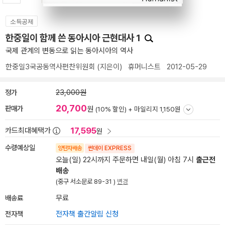
소득공제
한중일이 함께 쓴 동아시아 근현대사 1
국제 관계의 변동으로 읽는 동아시아의 역사
한중일3국공동역사편찬위원회
(지은이)
휴머니스트
2012-05-29
정가
23,000원
20,700
판매가
원
(10% 할인) +
마일리지 1,150원
17,595
카드최대혜택가
원
수령예상일
양탄자배송
썬데이 EXPRESS
오늘(일) 22시까지 주문하면 내일(월) 아침 7시
출근전
배송
(중구 서소문로 89-31 )
변경
배송료
무료
전자책
전자책 출간알림 신청