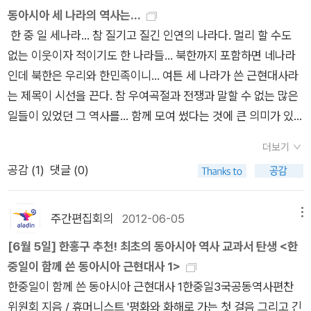
식에서 탈피하여 지방사회와 기층 민중들의 문화와 생활상의 변
먼 항해를 하고 있지만, 서두르지 않을 것입니다. 지금은 서로 무
동아시아 세 나라의 역사는...
그것이다. 아, 김상봉의 <기업은 누구의 것인가>도 빠뜨려서는
스컴은 이 정치신인들을 고이즈미의 ‘자객’으로 묘사했다. 공천에
화를 비중 있게 다루고 있다.4. 혁명과 전쟁을 중심으로 한 정치
엇이 다르고, 왜 그러한지를 말하고 확인하며 간격을 좁혀나갈 시
한 중 일 세나라... 참 질기고 질긴 인연의 나라다. 멀리 할 수도
안된다. 6. 과학 <얽힘의 시대>는 과학책 읽는 독자가 많았
서 탈락한 의원들은 무소속 후보로 출마했다. 이런 대결구도를 만
사에서 탈피하여, 당대의 잡지와 영화, 문학 작품에 담겨 있는 시
기이기 때문입니다. 3국의 역사적 경험을 보면 서로 만나 이야기
없는 이웃이자 적이기도 한 나라들... 북한까지 포함하면 네나라
으면 아까운 책으로 선정되지 않았을 괜찮은 책이다. 이 분야에
들어놓고, 고이즈미는 개혁에 반대하는 후보들을 지지하지 말라
대상을 복원하고, 사회경제와 문화, 사상, 도시의 발전과 변동을
한 시간보다 각자 자신의 생각을 가다듬고 일방적으로 상대방에
인데 북한은 우리와 한민족이니... 여튼 세 나라가 쓴 근현대사라
거의 문외한이긴 하지만 그쪽을 전공하는 친구가 이 분야에선 좋
고 유권자들에게 직접 호소했다. 고이즈미의 ‘자객’들을 비롯한
살펴본다.5. 아편전쟁, 신해혁명, 중화인민공화국 성립을 중심으
게 말하며 자신의 감정을 폭발시켰던 기간이 훨씬 길었습니다. 더
는 제목이 시선을 끈다. 참 우여곡절과 전쟁과 말할 수 없는 많은
은 책이라고 일러줬다. 역시나 뇌과학에 관한 책도 포함이 됐다.
자민당 후보들은 9월 총선에서 압승을 거두었고, 다음 달에 우정
로 파악하던 기존의 시대구분을 과감히 깨고, 19세기부터 2010
구나 3국의 위원회는 3국 사회에서 아주 작고 어느 한 영역에 속
일들이 있었던 그 역사를... 함께 모여 썼다는 것에 큰 의미가 있
과학 분야도 괜찮은 책이 많은데 리스트가 아쉽다. 7.편집자가 뽑
민영화 법안은 국회에서 가결되었다. 이 법안의 주요 조항은 200
년까지를 역사 발전의 연속성이라는 관점에서 살펴본다. 이 책에
하는 왜소한 존재에 불과합니다. 우리가 온전히 3국 전체를 대표
지 않을까? 우리나라역사책도 고구려나 부여 발해 등은 북한과
은 우리 출판사 아까운 책
7년에 발효되었으나, 민영화에 필요한 제반 절차는 2017년에야
서는 신해혁명(1911)이나 중국혁명(1949)으로 분책하지 않았
더보기
할 수는 없다고 봅니다. 그럼에도 공동으로 무엇인가를 추구하며
같이 쓴 책이 나오길 바래본다.
각 출판사 편집자들이 뽑은 책에서는 자사가 편집한 책들에
완료될 것으로 보인다. 700 1994년 6월 자민당이 제1야당이자
다.6. 현재의 시점에서 과거를 재단하거나 승자 중심의 역사 인식
공감 (
1
)
댓글 (0)
11년간을 함께 해왔다는 선구적인 경험을 강조하고 싶습니다. ‘동
대한 노고와 회한이 그대로 묻어있는 듯 하다. 특히 <예술의 조
오래된 이념적 라이벌인 사회당과 제휴했던 것이다. 더 놀라운 일
을 지양하여, 중국근현대사와 국제정치의 산물인 타이완, 홍콩,
아시아 지역의 안정과 평화’, 그리고 개인의 인권 향상이 바로 우
건>이나 <진리와 방법>, <영국 노동운동의 역사>, <성찰하는
은 자민당이 사회당 위원장 무라야마 도미이치의 총리 취임에 동
티베트, 신장위구르 같은 변경 지역의 변천을 비교적 상세하게 살
리가 추구하고자 한 점입니다. 한국의 입장에서는 이를 향한 노력
삶>, <한중일이 함께 쓴 동아시아 근현대사>, <헌법 사용 설명
의했다는 것이다. 이 연립정권을 미국의 상황에 비유하자면, 공화
주간편집회의
2012-06-05
메뉴
펴봄으로써 현대 중국의 전모를 이해하는 데 도움을 준다.7. 동아
이 한반도의 분단을 극복하는 지름길이라고 보았기 때문이기도
서>, <과학을 성찰하다>의 경우 나도 강추하고 싶은 책 중 하나
당 소속 대통령이 민주당 정치인을 부통령 후보로 지명하는 것과
[6월 5일] 한홍구 추천! 최초의 동아시아 역사 교과서 탄생 <한
시아론의 시각에서 중국을 바라보는 것을 넘어 러시아, 중앙아시
합니다. 우리의 원대한 미래를 위해 만나는 과정에서 제기되는 학
다.
마찬가지다.........다양하게 이유를 설명할 수 있다고 하더라도, 자
중일이 함께 쓴 동아시아 근현대사 1>
아, 몽골, 인도, 조선, 일본 같은 주변 지역이나 류큐, 베트남, 시암
문적인 의견 차이는 작은 것일 수도 있습니다. 그럼에도 공동으로
민당과 사회당의 연립은 일본의 유권자에게 여전히 충격적이고
한중일이 함께 쓴 동아시아 근현대사 1한중일3국공동역사편찬
(태국)은 물론 19세기 이래 화교들이 이주해 나간 동남아시아까
무엇인가를 마련하기 위해 어떤 주제에 관해서는 매우 치열하게
혼란스러운 일이었다. 무엇보다도 사회당의 타격이 컸다. 국민은
위원회 지음 / 휴머니스트 '평화와 화해로 가는 첫 걸음 그리고 긴
지 시야에 넣고 있다. 이 책은 일본의 문고본 출판사로 유명한 이