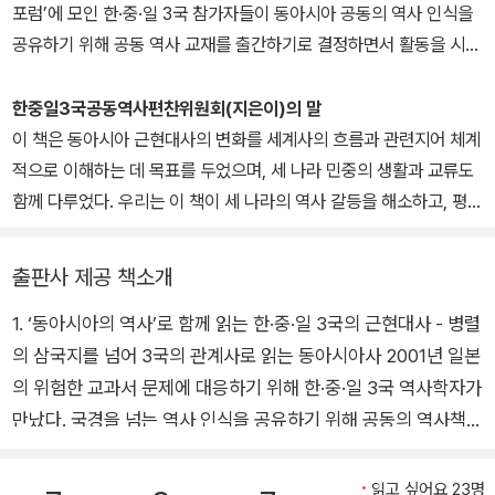
포럼’에 모인 한·중·일 3국 참가자들이 동아시아 공동의 역사 인식을
공유하기 위해 공동 역사 교재를 출간하기로 결정하면서 활동을 시작
했다. 한국에서는 아시아평화와역사교육연대 산하 한중일공동역사교
재위원회 소속의 학자와 교사가, 중국에서는 중국사회과학원 근대사
한중일3국공동역사편찬위원회(지은이)의 말
연구소를 비롯해 여러 학자가, 일본에서는 학자 및 시민단체, 교사 들
이 책은 동아시아 근현대사의 변화를 세계사의 흐름과 관련지어 체계
이 위원으로 참가하고 있다. 2002년부터 4년의 작업 끝에 2005년
적으로 이해하는 데 목표를 두었으며, 세 나라 민중의 생활과 교류도
《미래를 여는 역사》가 세 나라에서 동시 출판되었다. 이 책은 한·중·
함께 다루었다. 우리는 이 책이 세 나라의 역사 갈등을 해소하고, 평화
일 3국이 처음으로 함께 만든 공동 역사 교재로 동아시아에 큰 반향
를 정착시키는 계기를 만드는 데 기여했으면 한다.
을 일으켰으며, 영어·에스페란토어로도 번역되었다. 2006년 11월 일
출판사 제공 책소개
본 교토에서 새로운 공동 역사서 발간에 합의하고, 그 후 수많은 회의
와 이메일 논의를 거쳐 2012년 《한중일이 함께 쓴 동아시아 근현대
1. ‘동아시아의 역사’로 함께 읽는 한·중·일 3국의 근현대사 - 병렬
사》(1·2)를 출판했다. 이후로도 한·중·일 3국의 역사 인식의 차이를
의 삼국지를 넘어 3국의 관계사로 읽는 동아시아사 2001년 일본
좁히고 확인하는 지속적인 노력과 함께 역사 대화를 통한 교류와 협
의 위험한 교과서 문제에 대응하기 위해 한·중·일 3국 역사학자가
력을 지속적으로 전개해 나갈 것이다. 아시아평화와역사교육연대 ｜
만났다. 국경을 넘는 역사 인식을 공유하기 위해 공동의 역사책을
한·중·일 교과서의 역사 왜곡을 바로잡고, 20세기 침략과 저항의 역
만들자는 데 합의, 그 첫 결과물이 2005년 《미래를 여는 역사》가
사에 대한 동아시아 공동의 역사 인식을 만들기 위해 2001년 4월 시
출간되었고, 그리고 2012년 두 번째 결과물이 나왔다. 첫 작품이
읽고 싶어요 23명