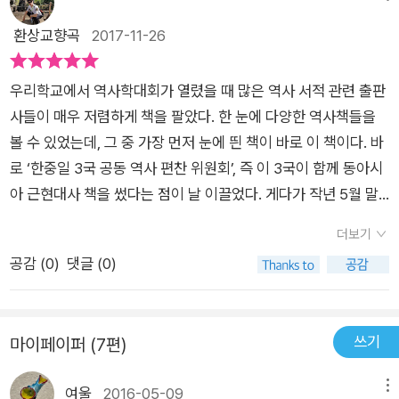
대는 거센 바람앞의 등불처럼 커다란 소용돌이에 휘말리게 되면
춘 영사관 습격 사건’(간토 참변)을 조작해 간토와 시베리아에 주
에 대응하는 3국의 정치사로서만 의미를 갖게되는 절름발이 책
환상교향곡
2017-11-26
서 굴곡진 모습으로 요동치는 시대이다. 이때 서양과 통교하면서
둔하고 있던 일본군을 출동시켜 독립군을 제압하려 했다는 정도
이 되고 말았다. 또 하나 아쉬운 점은 서양 제국주의 세력이 중심
청은 양무운동으로 일본은 메이지유신으로 부국강병을 도모하고
입니다. 우리의 역사교육에서는 이 이상 가르치지 않습니다. 그런
에 서고 3국이 부수적 위치에 서서 대응하는 방식으로 역사를 바
있는데 반해 조선만 고립된 채 혼란한 근대를 보내게 된다. 이때
우리학교에서 역사학대회가 열렸을 때 많은 역사 서적 관련 출판
데 과연 일본은 조선의 독립군을 제압하기 위해서만 간토를 침략
라보는 위로부터의 역사관을 넘어서지도 못했다.
등장하게 된 국제법을 '만국공법'이라고 불리었는데 이것은 주권
사들이 매우 저렴하게 책을 팔았다. 한 눈에 다양한 역사책들을
했을까요? 당시 간토는 중국 땅인데, 어떻게 무단으로 공격을 가
국 간의 대등한 관계를 지향하는 법으로 청은 이 만국공법을 활용
볼 수 있었는데, 그 중 가장 먼저 눈에 띈 책이 바로 이 책이다. 바
할 수 있었을까요? 또, 시베리아는 러시아의 땅인데, 일본군은 왜
하여 서양에 침략의 빌미를 주지 않은 채 화이질서를 유지하는 것
로 ‘한중일 3국 공동 역사 편찬 위원회’, 즉 이 3국이 함께 동아시
시베리아에 가 있었을까요? 독립군에 대해서도 의문이 있습니
으로 , 일본은 동아시아에서 주도권을 잡으며 주변국가를 침략하
아 근현대사 책을 썼다는 점이 날 이끌었다. 게다가 작년 5월 말
다. 당시 독립군은 ‘체코 군단’이 내다파는 무기를 구입해 무장력
기 위해 만국공법을 활용하였으나, 조선은 국제사회에서 고립된
에 출간된 따끈따끈한 책이다. 이렇게 3국이 같이 역사책을 쓴 것
을 갖추었다고 하는데요, ‘체코 군단’이란 무엇일까요? 이상의 내
더보기
길을 걸어서인지 만국공법의 실효를 보지 못하였다. 과거는 현재
은 처음이란다. 난 언제나 하루빨리 과거사가 청산되고 우리 동아
용이 1권 <국제 관계의 변동으로 읽는 동아시아의 역사> 4장
공감 (
0
)
댓글 (0)
의 거울이란 말이 있듯이 만국공법에 대해 바른 인지를 못하고 있
시아도 서로 협력 관계를 구축하여 다른 국가들과 경쟁해야 한다
‘제1차 세계대전과 워싱턴 체제’에 자세히 나옵니다. 긴 설명을 하
던 조선은 불평등조약에 대처할 만한 아무 힘도 없었다. 이어 서
고 생각했다. 이미 선진국 반열에 올라선 일본과, 선진국 문턱까
지 않고 간단히 말하면, 일본은 무턱대고 시베리아 간섭전쟁에 뛰
구 열강은 힘으로 갖가지 이권을 차지하여 한중일 3국의 주권과
지 다다른 한국, 미국을 견제할 유일한 국가 중국이 뭉친다면 유
어든 것도 아니고, 중국을 완전히 무시하고 행동한 것도 아니라는
쓰기
마이페이퍼 (7편)
국익을 크게 훼손시키기 시작한다. 일본의 대륙침략에 대해서
로보다 더욱 센 파워를 가질 수 있지 않을까 싶다. 개인적으로 이
점입니다. 독립군의 입장에서 당시 국제 정세는 매우 불리했습니
는 일본 내에서도 의견이 분분하다. 일본은 청일전쟁으로 타이완
를 위해서는 과거사 청산과 남북한 통일이 해결 과제라고 본다.
다. 아무튼 ‘청산리 전투’에 관한 ‘국제 관계사’를 제대로 파악하
여울
2016-05-09
메뉴
을 식민지화하고 러일전쟁으로 조선과 남만주를 지배하는 대륙