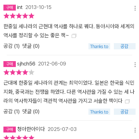
편찬, ‘청소년역사체험캠프’, ‘역사 인식과 동아시아 평화포럼’ 등
int
2013-10-15
메뉴
대안을 제시하는 활동을 지속적으로 전개하고 있다. 홈페이지 w
ww.ilovehistory.or.kr 5. 저자, 책을 말하다 한중일 세 나라 역
한중일 세나라의 근현대 역사를 하나로 꿰다. 동아시아와 세계의
사학자의 모임인 ‘한중일3국공동역사편찬위원회’가 《미래를 여
역사를 정리할 수 있는 좋은 책~
는 역사》(이하 《미래》)를 출간한 지 6년 만에 두 번째 공동 역사
공감 (
1
)
댓글 (0)
책 《한중일이 함께 쓴 동아시아 근현대사》(1·2)를 출간했습니다.
두 번째 작업의 의의에 대해 한국 측 위원회 대표인 신주백 선생
sjhch56
2012-06-09
님을 모시고 이야기를 나누었습니다. (정리 : 최세정) ▶ 선생님
메뉴
반갑습니다. 6년간의 집필 기간을 거쳐 드디어 두 번째 공동 역사
근대에 한중일 세나라의 관계는 최악이었다. 일본은 한국을 식민
책이 출간되었습니다. 축하합니다. 이번에는 두 권의 책을 출간하
지화, 중국과는 전쟁을 하였다. 다른 역사관을 가질 수 있는 세 나
셨는데요, 분량도 꽤 됩니다. 그런데 여러 독자분이 궁금해할 듯
라의 역사학자들이 객관적 역사관을 가지고 서술한 책이다
합니다. 이 두 권의 책 또한 《미래》와 동일한 시기인 개항기부터
현재까지 한·중·일 3국의 역사를 다루고 있습니다. 세 나라 역사
공감 (
1
)
댓글 (0)
학자들이 동일한 시공간에 관한 이야기를 또다시 들려주게 된 까
닭이 궁금합니다. 먼저, 이 책을 출간하게 된 배경을 소개하고자
청아한아이다
2025-07-03
메뉴
합니다. 한·중·일 3국은 서로의 역사에 대한 생각을 직접 만나 허