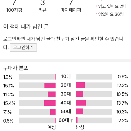
7
3
7
민·사회 단체, 학자, 교사 등이 모여 결성했다. 한·중·일을 비롯한 동아
3국이 각자 들려주는 근현대사였다면, 이번에는 ‘관계사’에 주목
읽고 있어요 2명
100자평
리뷰
마이페이퍼
시아 여러 국가 간 역사 갈등 해결과 평화로운 역사 인식을 공유하기
했다. 개항 이후 현대에 이르기까지 한·중·일 3국은 전근대 시기
읽었어요 36명
위해 각종 대중·연구·출판 활동을 진행하고 있다. 국내외 여러 시민·사
보다 더 복잡한 관계를 맺어왔다. 일국의 역사만으로는 왜 한반도
이 책에 내가 남긴 글
회·연구 단체와 함께 과거사 청산 활동에도 적극 참여하고 있다. 역사
에서 청일전쟁과 러일전쟁이 일어났으며, 그 파장이 무엇인지 파
인식의 문제는 자라나는 세대의 미래에 관한 문제라는 생각에 중·일
로그인하면 내가 남긴 글과 친구가 남긴 글을 확인할 수 있습니
악하기 힘들다. 이 책은 각국사의 한계를 넘어 유기적으로 얽혀
과 공동 역사책 편찬, ‘청소년역사체험캠프’, ‘역사 인식과 동아시아
다.
있는 근현대 동아시아사를 국제 관계사의 맥락을 통해 살펴봄으
로그인하기
평화포럼’ 등 대안을 제시하는 활동을 지속적으로 전개하고 있다. 홈
로써, 일국사를 넘는 역사 인식의 확대뿐 아니라 한국사를 바라보
페이지 www.aphen.net
는 시야를 넓힌다. 2. 테마별로 읽는 3국 민중의 삶과 교류의 역
구매자 분포
사 국제 관계를 통한 역사 서술에서는 다루기 어려웠던 3국 민중
10대
0.9%
1.0%
의 삶을 8개의 주제, 즉 헌법·도시·철도·이주·가족·교육·미디어·전
20대
12.3%
15.1%
쟁 기억 등을 통해 들여다봄으로써, 비슷하면서도 서로 다른 3국
30대
10.5%
11.0%
의 문화와 역사를 이해할 수 있도록 했다. 특히 근대의 제도와 문
40대
13.7%
15.4%
물이 3국 민중의 생활에 어떠한 영향을 미쳤는가를 비교사적으
50대
10.3%
7.1%
로 고찰했다. 또한 근대에 들어 크게 늘어난 3국 민중의 교류와
60대
2.2%
0.6%
상호작용에 대해서도 들려준다. 3. 한·중·일 3국의 역사학자가 6
여성
남성