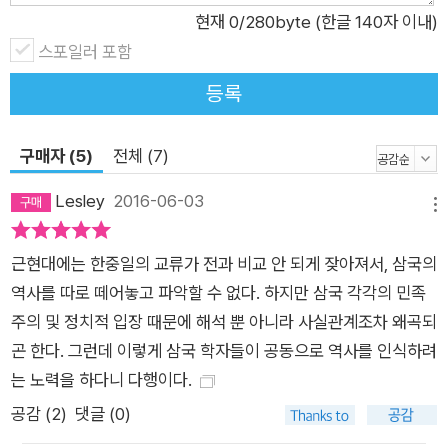
제는 외교 관계까지 규정하는 독립 변수로 바뀌어가고 있다. 한·
현재
0
/280byte (한글 140자 이내)
중·일 3국의 역사 화해가 더욱 절실해지는 시점이다. 이러한 때
스포일러 포함
공동의 역사책을 만들고 역사 인식을 공유하는 일은 3국의 역사
등록
화해를 위한 노력으로, 그 의의 또한 크다. 서로 다툰 기억, 얽혀
있는 역사 사건을 어떻게 바라볼 것인가. 3국의 차이를 드러내고
구매자 (5)
전체 (7)
인정하며 공동의 역사 인식을 담아내고자 노력한 이 책은 역사 갈
등을 넘어 화해와 평화를 위한 디딤돌 역할을 할 것이다. * 아시
Lesley
2016-06-03
메뉴
아평화와역사교육연대 한·중·일 교과서의 역사 왜곡을 바로잡고,
20세기 침략과 저항의 역사에 대한 아시아 공동의 역사인식을
근현대에는 한중일의 교류가 전과 비교 안 되게 잦아져서, 삼국의
만들기 위해 2001년 4월 시민·사회 단체, 학자, 교사 등이 모여
역사를 따로 떼어놓고 파악할 수 없다. 하지만 삼국 각각의 민족
결성했다. 한·중·일을 비롯한 동아시아 여러 국가 간 역사 갈등 해
주의 및 정치적 입장 때문에 해석 뿐 아니라 사실관계조차 왜곡되
결과 평화로운 역사 인식을 공유하기 위해 각종 대중·연구·출판
곤 한다. 그런데 이렇게 삼국 학자들이 공동으로 역사를 인식하려
활동을 진행하고 있다. 국내외 여러 시민·사회·연구 단체와 함께
는 노력을 하다니 다행이다.
과거사 청산활동에도 적극 참여하고 있다. 역사 인식의 문제는 자
공감 (
2
)
댓글 (0)
라나는 세대의 미래에 관한 문제라는 생각에 중·일과 공동 역사책