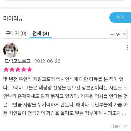
고 4년간 노력한 끝에 2005년 《미래》를 출간했습니다. 이 책은
3국이 처음으로 공동 집필한 책으로, 당시 많은 주목을 받았습니
쓰기
마이리뷰
다. 그런데 이 책은 각국이 들려주는 자국사 형식을 취하고 있습
니다. 즉, 각 시기마다 한국인은 한국사를, 중국인은 중국사를, 일
구매자 (0)
전체 (3)
본인은 일본사를 소개하는 형식인데요, 그것이 당시 3국의 협력
수준이었습니다. 따라서 병렬적이고 나열적이라는 비판을 면할
메뉴
수 없었습니다. 같은 역사 사건에 대해 공유하는 바보다 각자가
드림모노로그
2012-06-26
바라보는 시선에 충실한 것이어서, 한·중·일 3국의 관계를 제대로
보여줄 수 없었던 것이지요. 그래서 우리(‘한중일3국공동역사편
몇 년전 우연히 제일교포의 역사인식에 대한 다큐를 본 적이 있
찬위원회’)는 이러한 형식과 내용 면의 문제를 극복하기 위한 2
다. 그러나 그들은 태평양 전쟁을 일으킨 장본인이라는 사실도 위
단계 작업을 하기로 결의했습니다. 그때가 2006년 11월 교토에
안부의 존재자체도 알지 못하고 있었다. 왜곡된 역사를 안다는 것
서였습니다. 우리에게는 4년 동안 공동 작업을 하면서 쌓은신뢰
은 그만큼 사람을 무기력하게 만든다. 해마다 위안부들의 가슴 아
와 자신감도 있었습니다. 그래서 이번에는 3국의 역사 인식의 차
픈 사연들이 전국민의 가슴을 울려도 일본 정부에게 사과조차 받
이를 살펴보면서 근현대 시기 3국의 ‘관계사’에 주목하기로 했습
지 못하는 우리나라, 과거 아프리카 노예제도로 인하여 흑인들에
니다. 그 구현 과정은 힘들었지만, 무척 의미 있는 결정이었다고
더보기
게 비난을 받아왔던 미국 정부가 아프리카 국민들을 상대로 클린
봅니다. 이렇게 해서 탄생한 《한중일이 함께 쓴 동아시아 근현대