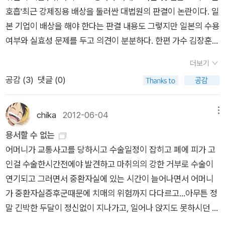
논쟁을 하기도 했습니다. ▶ 관계사 중심의 서술은 각국의 ‘차
자민당이 실용주의적 거래를 성사시키는 정당임을 익히 알고 있
호흡'최근 강제징용 배상을 둘러싼 대법원의 판결이 논란이다. 일
와나미 쇼텐에서 기획한 시리즈물로 총 여섯권으로 완간 될 계획
이’를 드러낼 수밖에 없었을 텐데요. 이 책에서는 그 차이가 얼마
었다. 자민당 지지자들은 이데올로기적 일관성보다는 정치적 경
본 기업이 배상을 해야 한다는 판결 내용도 그렇지만 일본의 수용
이라고 한다. 그래서 한국에는 아직 두권이 미출간인 상태다. 일
나 드러나며, 또 어떻게 차이를 드러내는지 궁금합니다. 책이 출
제적 이익을 기대했다. 이와는 대조적으로 선거에서 사회당이 획
여부와 실효성 문제를 두고 의견이 분분하다. 한편 가수 김장훈과
본에서 올해까지 여섯권을 완간할 계획이라고 하니 내년 이쯤에
간되기 전까지 논점이 되었던 부분의 하나가 3국은 침략전쟁을
득한 지지는 상당 부분 평화헌법의 수호, 미일군사동맹 반대, 정
한국홍보전문가 서경덕은 뉴욕타임스에 위안부 관련 광고를 실
나 5권과 6권을 만나 볼 수 있을 것으로 기대한다. 나처럼 중국
어떻게 기억하고 기념하는가였습니다. 2권 8장 ‘전쟁과 민중 ―
겨유착 배격이라는 원칙에 대한 지지였다......사회당의 정치적 존
더보기
었다. 그리고 가장 덜 알려졌지만 올해부터 고등학교에서 ‘동아시
고중세사를 어렵게 느끼는 사람은 차라리 거꾸로 이 책부터 거슬
체험과 기억’ 3, 4절이 여기에 해당합니다. 한국 측에서 집필했는
재감은 순식간에 미미해졌다. 693-694 1993년 7월 총선거에
공감 (
3
)
댓글 (0)
아사’ 과목이 개설되었다. 한국과 일본의 관계를 둘러싼 몇몇 풍
러 올라가는 것도 한 방법일 수 있겠다.
데요, 일본의 진보 지식인들조차 갖고 있는 전쟁 기억 곧, 가해자
서, 자민당의 성적은 신통치 않았고, 과반수 의석에 훨씬 못 미쳤
경은 여전히와 아직도, 어쩌면과 그래도 사이 어디쯤에서 수십 년
더불어 어문학사에서는 일본근현대사 시리즈의 일환으
와 피해자를 같은 위령 공간에서 기억하려는 기념 방식, 국가에
다. 자민당을 탈당한 오자와와 그의 지지세력이 정치개혁을 내걸
째 헤매는 모양새다. 한, 중, 일 세 나라의 역사학자들은 이런 답
로 각 주제별로 시리즈가 나왔다. 모두 열권짜리 시리즈다. 이번
chika
2012-06-04
메뉴
대한 거부 반응을 보이며 한 사람 한 사람의 기억을 더 소중하게
고 결성한 신생당과, 전년에 결성된 호소카와 모리히로가 이끄는
보 상태를 넘어 동아시아 삼국의 평화와 화해를 바라는 마음으로
달에 3차분이 나와서 10권까지가 완간이 되나 싶었으나 아직 1권
용서할 수 없는
하려는 방식이 좋은 점도 있지만 부정적인 점도 있다는 내용을 언
또 하나의 개혁파 정당 일본신당은 함께 건투했다....선거 후의 정
역사책 쓰기에 나섰다. 첫 성과물이 <미래를 여는 역사>이고 이
이 번역되지 않았다! 이 책도 마찬가지로 이와나미 쇼텐에서 기획
어머니가 교통사고를 당하시고 수술일정이 잡히고 폐에 피가 고
급했습니다. 한국과 중국에서는 침략전쟁 및 지배에 관한 기억을
권담당을 둘러싼 줄다리기에서, 오자와의 신생당과 호소카와의
번 책이 두 번째 결실이다. 전작이 근현대 시기별 역사를 각국의
한 '일본 근현대사 시리즈'다. 이와나미에서 중국과 일본의 근현
인걸 수술한시간전에야 발견하고 마취의의 강한 거부로 수술이
국가가 어느 정도 지배하고 있었는가, 개인은 이에 대해 얼마나
일본신당은 구래로부터의 야당들(사회당과 공명당)과 제휴하여,
입장에서 정리했다면, 이번에는 관계사에 집중하여 세 나라 각각,
대사를 훑어보는 야심찬 기획을 한듯하다. 하지만 위의 <중국 근
연기되고 그러면서 중환자실에 있는 시간이 늘어나면서 어머니
다양한 기억을 표출했는가에 대해서도 미묘한 차이가 있는데요,
1947년 이래 최초로 비자민당 정권을 수립하기로 결정했다. 오
동아시아, 세계로 시선을 넓혀가며 ‘대변’이 아닌 ‘대화’의 수준에
현대사>에 비해 한국에서는 관심이 덜한 듯하다. 이참에 한국에
가 중환자실증후군때문에 치매의 위험까지 다다르고...아무튼 정
이러한 이야기들을 통해 3국의 차이를 알 수 있습니다. 그 밖에도
자와는 연립정권 수립을 획책했지만, 자기는 입각하지 않고 배후
이르렀다. 또한 제국주의 등 국가 단위의 이데올로기에 머물렀던
서도 한국의 근현대사를 훑는 대중적인 시리즈가 나오길 기대해
말 긴박한 두달이 정신없이 지나가고, 일어나 앉지도 못하시던 분
두 권의 책에는 각국의 역사 인식의 차이를 확인할 수 있는 내용
역할자로 일관했다. 총리직에는 호소카와가 취임했다. 691 199
한계를 넘어 대중문화 등 민중의 삶을 적극적으로 드러냈다. 이런
본다. 함께 참고할만한 도서로 <한중일이 함께 쓴 동아시아 근현
이 지난달에는 조금씩 걷기까지 했는데 잘 붙어가는 다리뼈와는
이 있는데요, 직접 읽어보시고 판단하는 것이 좋지 않을까 합니
3년 여름, 자민당의 아성이 결국 무너졌다. 야당세력은 미야자와