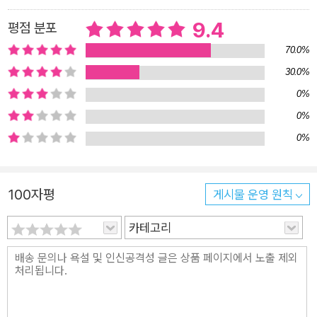
년간 함께 집필한 결과물 2006년 11월 교토에서 열린 한·중·일 3
국 역사학자의 회의에서 두 번째 공동 역사책 집필을 결정했다.
9.4
평점 분포
이후 공동 역사책 집필 과정은 수많은 논의를 거쳐 진행되었다.
70.0%
‘관계사’와 ‘민중의 삶’을 드러내기 위해 어떠한 집필 방식을 취할
30.0%
것인가, 각 장의 구분은 어떻게 할 것인가, 누가(어느 나라가) 집
0%
필할 것인가, 어떤 내용을 담을 것인가, 어떠한 시선으로 읽을 것
0%
인가, 어떤 글쓰기 방식을 취할 것인가, 어떤 역사 용어를 사용할
0%
것인가, 사실 관계의 오류는 없는가를 논의하고 점검하기 위해 2
012년 5월까지 19회의 국제회의와 60회가 넘는 국내회의, 그리
고 수많은 이메일과 전화를 주고받으며 토론과 공유 과정을 거쳤
100자평
게시물 운영 원칙
다. 6년간 때로는 부닥치고 때로는 동의하는 과정을 거쳐 탄생한
카테고리
이 책에는 3국 공동 집필의 의미가 고스란히 담겨 있다. 4. 국경
을 넘은 역사 인식의 확대, 동아시아 역사 화해와 평화를 위한 디
딤돌 21세기에 들어 동아시아에서는 일본의 침략과 지배를 둘러
싼 반성과 보상 문제, 야스쿠니신사 참배 문제, 영토 문제, 역사
교과서 문제 등 수많은 역사 문제가 제기되고 있다. 이들 역사 문