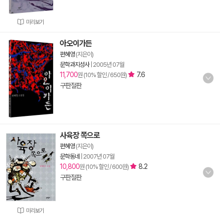
미리보기
아오이가든
편혜영
(지은이)
문학과지성사
|
2005년 07월
11,700
7.6
원 (10% 할인 / 650원)
구판절판
사육장 쪽으로
편혜영
(지은이)
문학동네
|
2007년 07월
10,800
8.2
원 (10% 할인 / 600원)
구판절판
미리보기