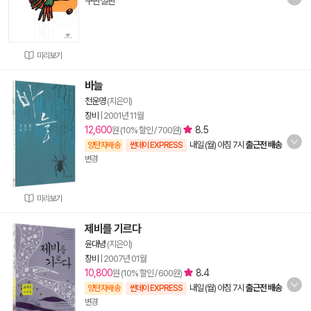
구판절판
미리보기
바늘
천운영
(지은이)
창비
|
2001년 11월
12,600
8.5
원 (10% 할인 / 700원)
내일 (월) 아침 7시
출근전 배송
양탄자배송
썬데이 EXPRESS
변경
미리보기
제비를 기르다
윤대녕
(지은이)
창비
|
2007년 01월
10,800
8.4
원 (10% 할인 / 600원)
내일 (월) 아침 7시
출근전 배송
양탄자배송
썬데이 EXPRESS
변경