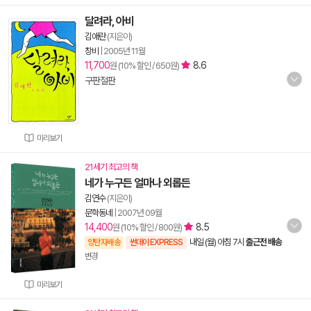
달려라, 아비
김애란
(지은이)
창비
|
2005년 11월
11,700
8.6
원 (10% 할인 / 650원)
구판절판
미리보기
21세기 최고의 책
네가 누구든 얼마나 외롭든
김연수
(지은이)
문학동네
|
2007년 09월
14,400
8.5
원 (10% 할인 / 800원)
내일 (월) 아침 7시
출근전 배송
양탄자배송
썬데이 EXPRESS
변경
미리보기