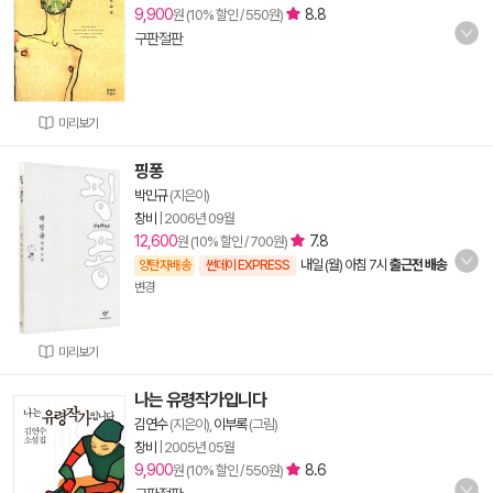
9,900
8.8
원 (10% 할인 / 550원)
구판절판
미리보기
핑퐁
박민규
(지은이)
창비
|
2006년 09월
12,600
7.8
원 (10% 할인 / 700원)
내일 (월) 아침 7시
출근전 배송
양탄자배송
썬데이 EXPRESS
변경
미리보기
나는 유령작가입니다
김연수
(지은이),
이부록
(그림)
창비
|
2005년 05월
9,900
8.6
원 (10% 할인 / 550원)