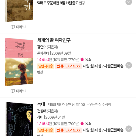
택배
로 주문하면
8월 11일 출고
변경
미리보기
세계의 끝 여자친구
김연수
(지은이)
문학동네
|
2009년 09월
13,950
8.5
원 (10% 할인 / 770원)
내일 (월) 아침 7시
출근전 배송
양탄자배송
썬데이 EXPRESS
변경
미리보기
늑대
- 제6회 채만식문학상, 제10회 무영문학상 수상작
전성태
(지은이)
창비
|
2009년 04월
12,600
8.5
원 (10% 할인 / 700원)
내일 (월) 아침 7시
출근전 배송
양탄자배송
썬데이 EXPRESS