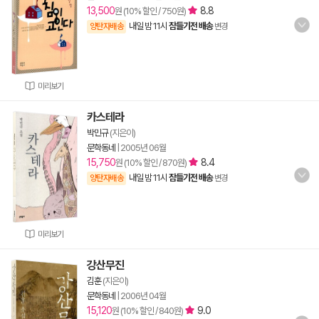
13,500
8.8
원 (10% 할인 / 750원)
내일 밤 11시
잠들기전 배송
양탄자배송
변경
미리보기
카스테라
박민규
(지은이)
문학동네
|
2005년 06월
15,750
8.4
원 (10% 할인 / 870원)
내일 밤 11시
잠들기전 배송
양탄자배송
변경
미리보기
강산무진
김훈
(지은이)
문학동네
|
2006년 04월
15,120
9.0
원 (10% 할인 / 840원)