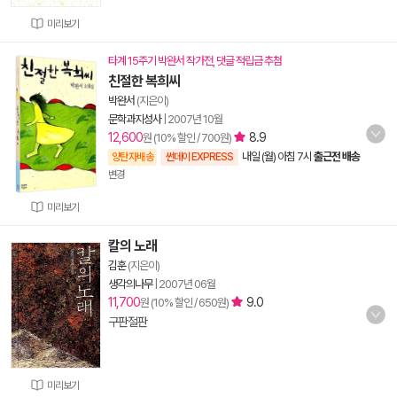
미리보기
타계 15주기 박완서 작가전, 댓글 적립금 추첨
친절한 복희씨
박완서
(지은이)
문학과지성사
|
2007년 10월
12,600
8.9
원 (10% 할인 / 700원)
내일 (월) 아침 7시
출근전 배송
양탄자배송
썬데이 EXPRESS
변경
미리보기
칼의 노래
김훈
(지은이)
생각의나무
|
2007년 06월
11,700
9.0
원 (10% 할인 / 650원)
구판절판
미리보기