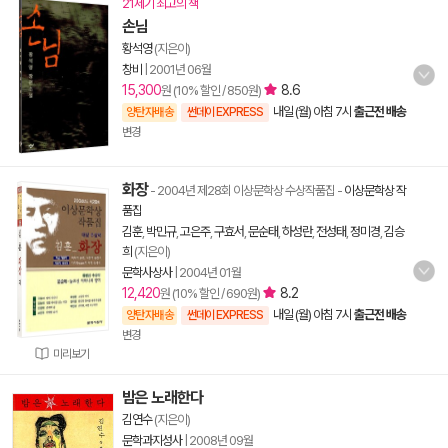
21세기 최고의 책
손님
황석영
(지은이)
창비
|
2001년 06월
15,300
8.6
원 (10% 할인 / 850원)
내일 (월) 아침 7시
출근전 배송
양탄자배송
썬데이 EXPRESS
변경
화장
- 2004년 제28회 이상문학상 수상작품집
-
이상문학상 작
품집
김훈
,
박민규
,
고은주
,
구효서
,
문순태
,
하성란
,
전성태
,
정미경
,
김승
희
(지은이)
문학사상사
|
2004년 01월
12,420
8.2
원 (10% 할인 / 690원)
내일 (월) 아침 7시
출근전 배송
양탄자배송
썬데이 EXPRESS
변경
미리보기
밤은 노래한다
김연수
(지은이)
문학과지성사
|
2008년 09월