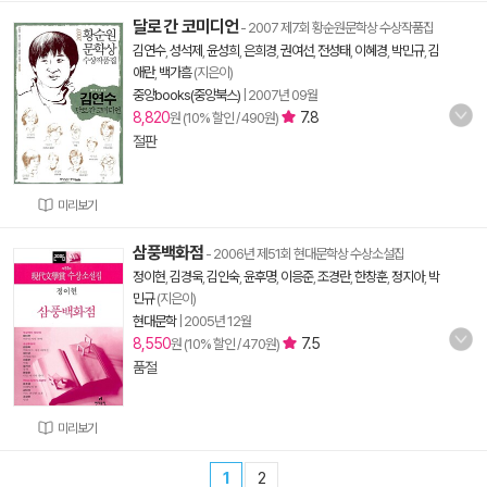
달로 간 코미디언
- 2007 제7회 황순원문학상 수상작품집
김연수
,
성석제
,
윤성희
,
은희경
,
권여선
,
전성태
,
이혜경
,
박민규
,
김
애란
,
백가흠
(지은이)
중앙books(중앙북스)
|
2007년 09월
8,820
7.8
원 (10% 할인 / 490원)
절판
미리보기
삼풍백화점
- 2006년 제51회 현대문학상 수상소설집
정이현
,
김경욱
,
김인숙
,
윤후명
,
이응준
,
조경란
,
한창훈
,
정지아
,
박
민규
(지은이)
현대문학
|
2005년 12월
8,550
7.5
원 (10% 할인 / 470원)
품절
미리보기
1
2