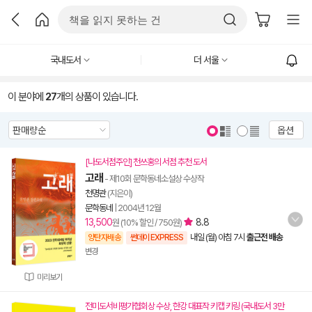
국내도서
더 서울
이 분야에
27
개의 상품이 있습니다.
옵션
[나도서점주인] 천쓰홍의 서점 추천 도서
고래
- 제10회 문학동네소설상 수상작
천명관
(지은이)
문학동네
|
2004년 12월
13,500
8.8
원 (10% 할인 / 750원)
내일 (월) 아침 7시
출근전 배송
양탄자배송
썬데이 EXPRESS
변경
미리보기
전미도서비평가협회상 수상, 한강 대표작 키캡 키링 (국내도서 3만