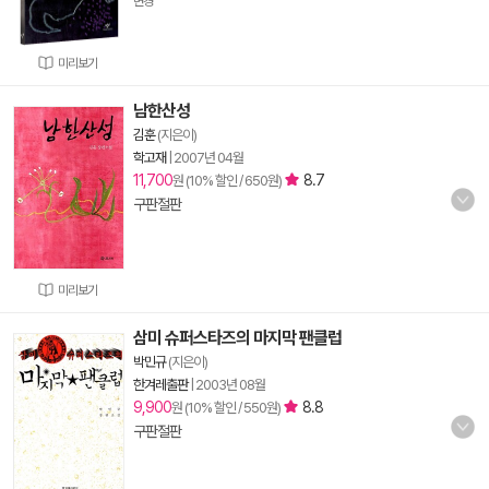
변경
미리보기
남한산성
김훈
(지은이)
학고재
|
2007년 04월
11,700
8.7
원 (10% 할인 / 650원)
구판절판
미리보기
삼미 슈퍼스타즈의 마지막 팬클럽
박민규
(지은이)
한겨레출판
|
2003년 08월
9,900
8.8
원 (10% 할인 / 550원)
구판절판