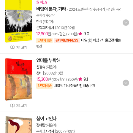
원 이상)
바람이 분다, 가라
- 2024 노벨문학상 수상작가, 제13회 동리
문학상 수상작
한강
(지은이)
문학과지성사
|
2010년 02월
12,600
9.0
원 (10% 할인 / 700원)
내일 (월) 아침 7시
출근전 배송
양탄자배송
썬데이 EXPRESS
변경
미리보기
엄마를 부탁해
신경숙
(지은이)
창비
|
2008년 10월
15,300
9.1
원 (10% 할인 / 850원)
내일 밤 11시
잠들기전 배송
양탄자배송
변경
미리보기
침이 고인다
김애란
(지은이)
문학과지성사
|
2007년 09월