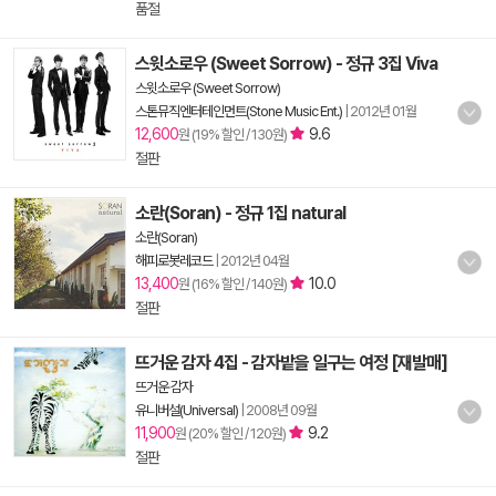
품절
스윗소로우 (Sweet Sorrow) - 정규 3집 Viva
스윗소로우 (Sweet Sorrow)
스톤뮤직엔터테인먼트(Stone Music Ent.)
|
2012년 01월
12,600
9.6
원 (19% 할인 / 130원)
절판
소란(Soran) - 정규 1집 natural
소란(Soran)
해피로봇레코드
|
2012년 04월
13,400
10.0
원 (16% 할인 / 140원)
절판
뜨거운 감자 4집 - 감자밭을 일구는 여정 [재발매]
뜨거운 감자
유니버설(Universal)
|
2008년 09월
11,900
9.2
원 (20% 할인 / 120원)
절판