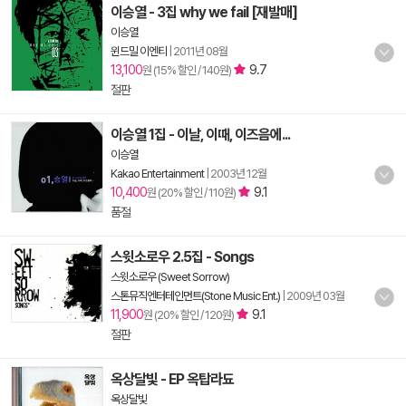
이승열 - 3집 why we fail [재발매]
이승열
윈드밀 이엔티
|
2011년 08월
13,100
9.7
원 (15% 할인 / 140원)
절판
이승열 1집 - 이날, 이때, 이즈음에...
이승열
Kakao Entertainment
|
2003년 12월
10,400
9.1
원 (20% 할인 / 110원)
품절
스윗소로우 2.5집 - Songs
스윗소로우 (Sweet Sorrow)
스톤뮤직엔터테인먼트(Stone Music Ent.)
|
2009년 03월
11,900
9.1
원 (20% 할인 / 120원)
절판
옥상달빛 - EP 옥탑라됴
옥상달빛