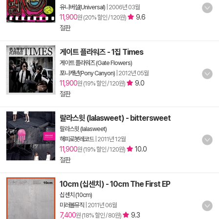
유니버설(Universal)
|
2006년 03월
11,900
9.6
원 (20% 할인 / 120원)
절판
게이트 플라워즈 - 1집 Times
게이트 플라워즈 (Gate Flowers)
포니캐년(Pony Canyon)
|
2012년 05월
11,900
9.0
원 (19% 할인 / 120원)
절판
랄라스윗 (lalasweet) - bittersweet
랄라스윗 (lalasweet)
해피로봇레코드
|
2011년 12월
11,900
10.0
원 (19% 할인 / 120원)
절판
10cm (십센치) - 10cm The First EP
십센치 (10cm)
미러볼뮤직
|
2011년 06월
7,400
9.3
원 (18% 할인 / 80원)