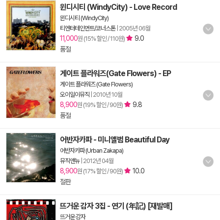
윈디시티 (WindyCity) - Love Record
윈디시티 (WindyCity)
티엔터테인먼트/코너스톤
|
2005년 06월
11,000
9.0
원 (15% 할인 / 110원)
품절
게이트 플라워즈(Gate Flowers) - EP
게이트 플라워즈 (Gate Flowers)
오이일이뮤직
|
2010년 10월
8,900
9.8
원 (19% 할인 / 90원)
품절
어반자카파 - 미니앨범 Beautiful Day
어반자카파 (Urban Zakapa)
뮤직앤뉴
|
2012년 04월
8,900
10.0
원 (17% 할인 / 90원)
절판
뜨거운 감자 3집 - 연기 (年記) [재발매]
뜨거운 감자