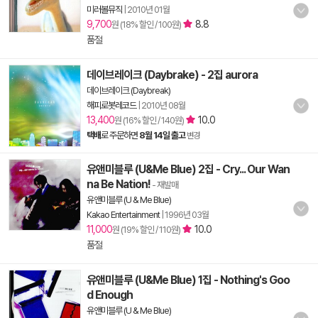
미러볼뮤직
|
2010년 01월
9,700
8.8
원 (18% 할인 / 100원)
품절
데이브레이크 (Daybrake) - 2집 aurora
데이브레이크 (Daybreak)
해피로봇레코드
|
2010년 08월
13,400
10.0
원 (16% 할인 / 140원)
택배
로 주문하면
8월 14일 출고
변경
유앤미블루 (U&Me Blue) 2집 - Cry... Our Wan
na Be Nation!
- 재발매
유앤미블루 (U & Me Blue)
Kakao Entertainment
|
1996년 03월
11,000
10.0
원 (19% 할인 / 110원)
품절
유앤미블루 (U&Me Blue) 1집 - Nothing's Goo
d Enough
유앤미블루 (U & Me Blue)