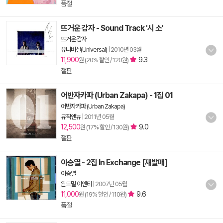
품절
뜨거운 감자 - Sound Track '시 소'
뜨거운 감자
유니버설(Universal)
|
2010년 03월
11,900
9.3
원 (20% 할인 / 120원)
절판
어반자카파 (Urban Zakapa) - 1집 01
어반자카파 (Urban Zakapa)
뮤직앤뉴
|
2011년 05월
12,500
9.0
원 (17% 할인 / 130원)
절판
이승열 - 2집 In Exchange [재발매]
이승열
윈드밀 이엔티
|
2007년 05월
11,000
9.6
원 (19% 할인 / 110원)
품절