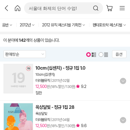
음반
2012년
2012 뮤직 페스티벌 기획전
펜타포트락 페스티벌
이 분야에
142
개의 상품이 있습니다.
옵션
10cm (십센치) - 정규 1집 1.0
10cm (십센치)
미러볼뮤직
|
2011년 02월
12,500
9.2
원 (18% 할인 / 130원)
절판
옥상달빛 - 정규 1집 28
옥상달빛
미러볼뮤직
|
2011년 04월
12,500
9.6
원 (18% 할인 / 130원)