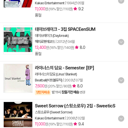
Kakao Entertainment
|
1994년 05월
11,000
9.2
원 (19% 할인 / 110원)
품절
데이브레이크 - 3집 SPACEenSUM
데이브레이크 (Daybreak)
해피로봇레코드
|
2012년 04월
13,400
8.0
원 (16% 할인 / 140원)
품절
라이너스의 담요 - Semester [EP]
라이너스의 담요 (Linus' Blanket)
Beatball(비트볼뮤직)
|
2003년 07월
7,600
8.0
원 (20% 할인 / 80원)
밤 11시
잠들기전 배송
양탄자배송
변경
Sweet Sorrow (스윗소로우) 2집 - SweeticS
스윗소로우 (Sweet Sorrow)
Kakao Entertainment
|
2008년 02월
11,000
9.4
원 (19% 할인 / 110원)