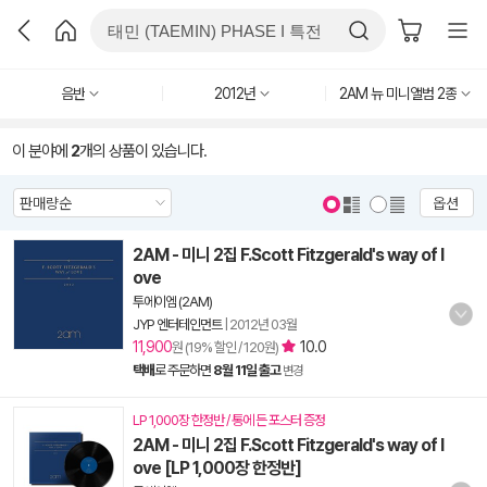
음반
2012년
2AM 뉴 미니앨범 2종
이 분야에
2
개의 상품이 있습니다.
옵션
2AM - 미니 2집 F.Scott Fitzgerald's way of l
ove
투에이엠 (2AM)
JYP 엔터테인먼트
|
2012년 03월
11,900
10.0
원 (19% 할인 / 120원)
택배
로 주문하면
8월 11일 출고
변경
LP 1,000장 한정반 / 통에 든 포스터 증정
2AM - 미니 2집 F.Scott Fitzgerald's way of l
ove [LP 1,000장 한정반]