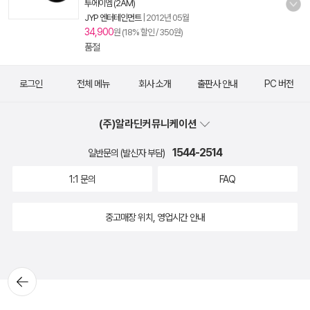
투에이엠 (2AM)
JYP 엔터테인먼트
|
2012년 05월
34,900
원 (18% 할인 / 350원)
품절
로그인
전체 메뉴
회사 소개
출판사 안내
PC 버전
(주)알라딘커뮤니케이션
1544-2514
일반문의 (발신자 부담)
1:1 문의
FAQ
중고매장 위치, 영업시간 안내
뒤로가
기