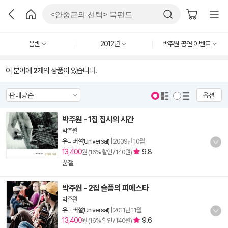
음반
2012년
박주원 공연 이벤트
이 분야에
2
개의 상품이 있습니다.
옵션
박주원 - 1집 집시의 시간
박주원
유니버설(Universal)
|
2009년 10월
13,400
9.8
원 (16% 할인 / 140원)
품절
박주원 - 2집 슬픔의 피에스타
박주원
유니버설(Universal)
|
2011년 11월
13,400
9.6
원 (16% 할인 / 140원)