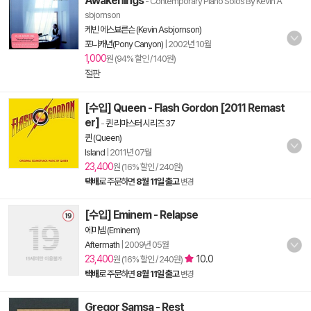
Awakenings
- Contemporary Piano Solos By Kevin A
sbjornson
케빈 에스뵤른슨 (Kevin Asbjornson)
포니캐년(Pony Canyon)
|
2002년 10월
1,000
원 (94% 할인 / 140원)
절판
[수입] Queen - Flash Gordon [2011 Remast
er]
-
퀸 리마스터 시리즈 37
퀸 (Queen)
Island
|
2011년 07월
23,400
원 (16% 할인 / 240원)
택배
로 주문하면
8월 11일 출고
변경
[수입] Eminem - Relapse
에미넴 (Eminem)
Aftermath
|
2009년 05월
23,400
10.0
원 (16% 할인 / 240원)
택배
로 주문하면
8월 11일 출고
변경
Gregor Samsa - Rest