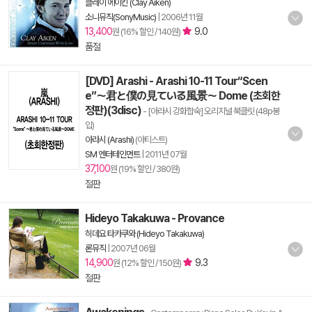
클레이 에이킨 (Clay Aiken)
소니뮤직(SonyMusic)
|
2006년 11월
13,400
9.0
원 (16% 할인 / 140원)
품절
[DVD] Arashi - Arashi 10-11 Tour“Scen
e”～君と僕の見ている風景～ Dome (초회한
정판)(3disc)
- [아라시 강화합숙] 오리지널 북클릿 (48p봉
입)
아라시 (Arashi)
(아티스트)
SM 엔터테인먼트
|
2011년 07월
37,100
원 (19% 할인 / 380원)
절판
Hideyo Takakuwa - Provance
히데요 타카쿠와 (Hideyo Takakuwa)
론뮤직
|
2007년 06월
14,900
9.3
원 (12% 할인 / 150원)
절판