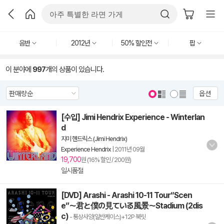
음반
2012년
50% 할인전
팝
이 분야에
997
개의 상품이 있습니다.
옵션
[수입] Jimi Hendrix Experience - Winterlan
d
지미 헨드릭스 (Jimi Hendrix)
Experience Hendrix
|
2011년 09월
19,700
원 (16% 할인 / 200원)
일시품절
[DVD] Arashi - Arashi 10-11 Tour“Scen
e”～君と僕の見ている風景～Stadium (2dis
c)
- 통상사양(일반케이스)+12P 북릿