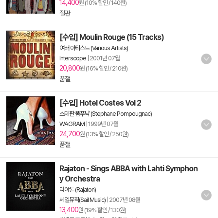
14,400
원 (10% 할인 / 140원)
절판
[수입] Moulin Rouge (15 Tracks)
여러 아티스트 (Various Artists)
Interscope
|
2001년 07월
20,800
원 (16% 할인 / 210원)
품절
[수입] Hotel Costes Vol 2
스테판 폼푸냑 (Stephane Pompougnac)
WAGRAM
|
1999년 07월
24,700
원 (13% 할인 / 250원)
품절
Rajaton - Sings ABBA with Lahti Symphon
y Orchestra
라야톤 (Rajaton)
세일뮤직(Sail Music)
|
2007년 08월
13,400
원 (19% 할인 / 130원)