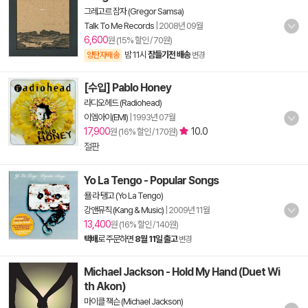
그레고르 잠자 (Gregor Samsa)
Talk To Me Records
|
2008년 09월
6,600
원 (15% 할인 / 70원)
밤 11시
잠들기전 배송
양탄자배송
변경
[수입] Pablo Honey
라디오헤드 (Radiohead)
이엠아이(EMI)
|
1993년 07월
17,900
10.0
원 (16% 할인 / 170원)
절판
Yo La Tengo - Popular Songs
욜 라 탱고 (Yo La Tengo)
강앤뮤직 (Kang & Music)
|
2009년 11월
13,400
원 (16% 할인 / 140원)
택배
로 주문하면
8월 11일 출고
변경
Michael Jackson - Hold My Hand (Duet Wi
th Akon)
마이클 잭슨 (Michael Jackson)