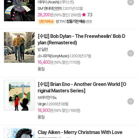
아라시 (Arashi)
(아티스트)
SM 엔터테인먼트
|
2011년 02월
28,200
7.3
원 (16% 할인 / 290원)
밤 11시
잠들기전 배송
양탄자배송
변경
[수입] Bob Dylan - The Freewheelin' Bob D
ylan (Remastered)
밥 딜런
소니뮤직(SonyMusic)
|
2003년 07월
16,400
원 (16% 할인 / 170원)
품절
[수입] Brian Eno - Another Green World [O
riginal Masters Series]
브라이언 이노
Virgin
|
2009년 08월
18,900
원 (16% 할인 / 190원)
품절
Clay Aiken - Merry Christmas With Love