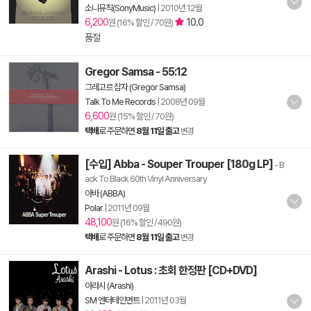
소니뮤직(SonyMusic)
|
2010년 12월
6,200
10.0
원 (16% 할인 / 70원)
품절
Gregor Samsa - 55:12
그레고르 잠자 (Gregor Samsa)
Talk To Me Records
|
2008년 09월
6,600
원 (15% 할인 / 70원)
택배
로 주문하면
8월 11일 출고
변경
[수입] Abba - Souper Trouper [180g LP]
- B
ack To Black 60th Vinyl Anniversary
아바 (ABBA)
Polar
|
2011년 09월
48,100
원 (16% 할인 / 490원)
택배
로 주문하면
8월 11일 출고
변경
Arashi - Lotus : 초회 한정판 [CD+DVD]
아라시 (Arashi)
SM 엔터테인먼트
|
2011년 03월