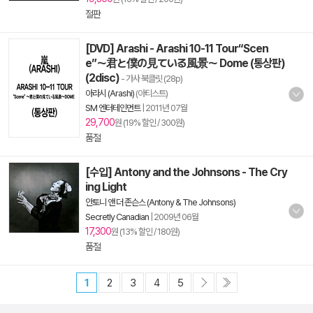
절판
[DVD] Arashi - Arashi 10-11 Tour“Scen
e”～君と僕の見ている風景～ Dome (통상판)
(2disc)
- 가사 북클릿 (28p)
아라시 (Arashi)
(아티스트)
SM 엔터테인먼트
|
2011년 07월
29,700
원 (19% 할인 / 300원)
품절
[수입] Antony and the Johnsons - The Cry
ing Light
안토니 앤 더 존슨스 (Antony & The Johnsons)
Secretly Canadian
|
2009년 06월
17,300
원 (13% 할인 / 180원)
품절
1
2
3
4
5