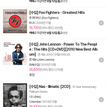
택배
로 주문하면
8월 12일 출고
변경
[수입] Foo Fighters - Greatest Hits
푸 파이터스 (Foo Fighters)
RCA
|
2009년 11월
19,700
원 (16% 할인 / 200원)
택배
로 주문하면
8월 12일 출고
변경
[수입] John Lennon - Power To The Peopl
e : The Hits [CD+DVD][2010 New Best Alb
um]
- 존 레논 2010 디지털 리마스터
존 레논 (John Lennon)
EMI(수입)
|
2010년 10월
26,800
원 (16% 할인 / 270원)
품절
[수입] Nas - Illmatic [2CD]
- 10 Year Anniversary
Platinum Series
나스 (Nas)
Columbia
|
2013년 12월
19,300
원 (16% 할인 / 200원)