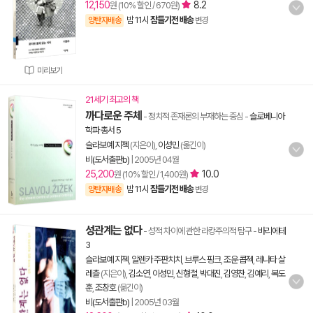
12,150
8.2
원 (10% 할인 / 670원)
밤 11시
잠들기전 배송
양탄자배송
변경
미리보기
21세기 최고의 책
까다로운 주체
- 정치적 존재론의 부재하는 중심
-
슬로베니아
학파 총서 5
슬라보예 지젝
(지은이),
이성민
(옮긴이)
비(도서출판b)
|
2005년 04월
25,200
10.0
원 (10% 할인 / 1,400원)
밤 11시
잠들기전 배송
양탄자배송
변경
성관계는 없다
- 성적 차이에 관한 라캉주의적 탐구
-
바리에테
3
슬라보예 지젝
,
알렌카 주판치치
,
브루스 핑크
,
조운 콥젝
,
레나타 살
레츨
(지은이),
김소연
,
이성민
,
신형철
,
박대진
,
김영찬
,
김예리
,
복도
훈
,
조창호
(옮긴이)
비(도서출판b)
|
2005년 03월