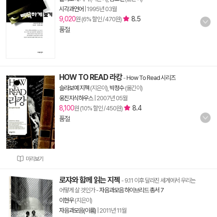
시각과언어
|
1995년 03월
9,020
8.5
원 (6% 할인 / 470원)
품절
HOW TO READ 라캉
-
How To Read 시리즈
슬라보예 지젝
(지은이),
박정수
(옮긴이)
웅진지식하우스
|
2007년 05월
8,100
8.4
원 (10% 할인 / 450원)
품절
미리보기
로쟈와 함께 읽는 지젝
- 9.11 이후 달라진 세계에서 우리는
어떻게 살 것인가
-
자음과모음 하이브리드 총서 7
이현우
(지은이)
자음과모음(이룸)
|
2011년 11월