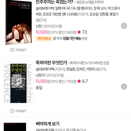
민주주의는 죽었는가?
- 새로운 논쟁을 위하여
슬라보예 지젝
,
알랭 바디우
,
다니엘 벤사이드
,
장 뤽 낭시
,
자크 랑시
에르
,
조르조 아감벤
,
웬디 브라운
(지은이),
김상운
,
양창렬
,
홍철기
(옮긴이)
난장
|
2010년 04월
10,620
7.3
원 (10% 할인 / 590원)
밤 11시
잠들기전 배송
양탄자배송
변경
미리보기
폭력이란 무엇인가
- 폭력에 대한 6가지 삐딱한 성찰
슬라보예 지젝
(지은이),
정일권
,
김희진
,
이현우
(옮긴이)
난장이
|
2011년 01월
13,500
8.7
원 (10% 할인 / 750원)
품절
미리보기
삐딱하게 보기
슬라보예 지젝
(지은이),
김소연
(옮긴이)