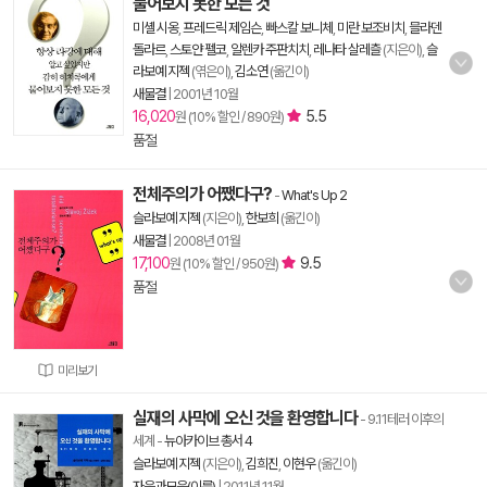
물어보지 못한 모든 것
미셸 시옹
,
프레드릭 제임슨
,
빠스칼 보니체
,
미란 보조비치
,
믈라덴
돌라르
,
스토얀 펠코
,
알렌카 주판치치
,
레나타 살레츨
(지은이),
슬
라보예 지젝
(엮은이),
김소연
(옮긴이)
새물결
|
2001년 10월
16,020
5.5
원 (10% 할인 / 890원)
품절
전체주의가 어쨌다구?
-
What's Up 2
슬라보예 지젝
(지은이),
한보희
(옮긴이)
새물결
|
2008년 01월
17,100
9.5
원 (10% 할인 / 950원)
품절
미리보기
실재의 사막에 오신 것을 환영합니다
- 9.11테러 이후의
세계
-
뉴아카이브 총서 4
슬라보예 지젝
(지은이),
김희진
,
이현우
(옮긴이)
자음과모음(이룸)
|
2011년 11월