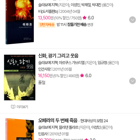
슬라보예 지젝
(지은이),
이성민
,
박제철
,
박대진
(옮긴이)
비(도서출판b)
|
2004년 04월
13,500
6.0
원 (10% 할인 / 750원)
밤 11시
잠들기전 배송
양탄자배송
변경
신화, 광기 그리고 웃음
슬라보예 지젝
,
마르쿠스 가브리엘
(지은이),
임규정
(옮긴이)
인간사랑
|
2011년 05월
16,150
6.0
원 (5% 할인 / 490원)
품절
미리보기
오페라의 두 번째 죽음
-
현대사상의 모험 24
슬라보예 지젝
,
믈라덴 돌라르
(지은이),
이성민
(옮긴이)
민음사
|
2010년 01월