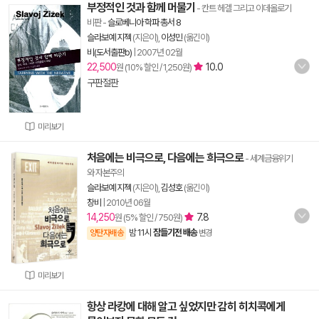
부정적인 것과 함께 머물기
- 칸트 헤겔 그리고 이데올로기
비판
-
슬로베니아 학파 총서 8
슬라보예 지젝
(지은이),
이성민
(옮긴이)
비(도서출판b)
|
2007년 02월
22,500
10.0
원 (10% 할인 / 1,250원)
구판절판
미리보기
처음에는 비극으로, 다음에는 희극으로
- 세계금융위기
와 자본주의
슬라보예 지젝
(지은이),
김성호
(옮긴이)
창비
|
2010년 06월
14,250
7.8
원 (5% 할인 / 750원)
밤 11시
잠들기전 배송
양탄자배송
변경
미리보기
항상 라캉에 대해 알고 싶었지만 감히 히치콕에게