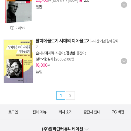
20,700
2.0
원 (10% 할인 / 1,150원)
절판
미리보기
탈이데올로기 시대의 이데올로기
- 다산 기념 철학 강좌
7
슬라보예 지젝
(지은이),
김상환
(옮긴이)
철학과현실사
|
2005년 06월
18,000
원
품절
1
2
로그인
전체 메뉴
회사 소개
출판사 안내
PC 버전
(주)알라딘커뮤니케이션