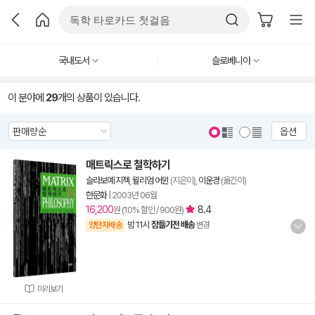
국내도서
슬로베니아
이 분야에
29
개의 상품이 있습니다.
옵션
매트릭스로 철학하기
슬라보예 지젝
,
윌리엄 어윈
(지은이),
이운경
(옮긴이)
한문화
|
2003년 06월
16,200
8.4
원 (10% 할인 / 900원)
밤 11시
잠들기전 배송
양탄자배송
변경
미리보기