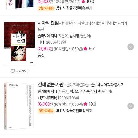
12,600
10.0
원 (10% 할인 / 700원)
밤 11시
잠들기전 배송
양탄자배송
변경
시차적 관점
- 현대 철학이 처한 교착 상태를 돌파하려는 지젝의
도전
슬라보예 지젝
(지은이),
김서영
(옮긴이)
마티
|
2009년 03월
33,300
6.7
원 (10% 할인 / 1,850원)
품절
미리보기
신체 없는 기관
- 들뢰즈와 결과들
-
슬로베니아 학파 총서 7
슬라보예 지젝
(지은이),
이성민
,
김지훈
,
박제철
(옮긴이)
비(도서출판b)
|
2006년 06월
18,000
10.0
원 (10% 할인 / 1,000원)
밤 11시
잠들기전 배송
양탄자배송
변경