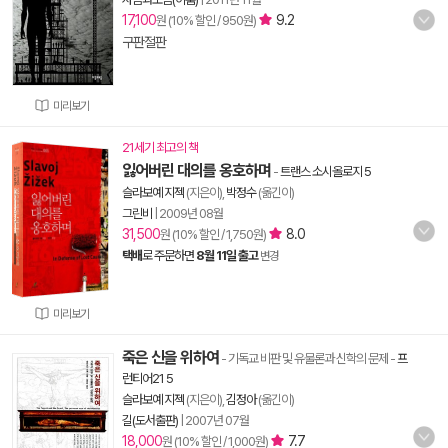
17,100
9.2
원 (10% 할인 / 950원)
구판절판
미리보기
21세기 최고의 책
잃어버린 대의를 옹호하며
-
트랜스 소시올로지 5
슬라보예 지젝
(지은이),
박정수
(옮긴이)
그린비
|
2009년 08월
31,500
8.0
원 (10% 할인 / 1,750원)
택배
로 주문하면
8월 11일 출고
변경
미리보기
죽은 신을 위하여
- 기독교 비판 및 유물론과 신학의 문제
-
프
런티어21 5
슬라보예 지젝
(지은이),
김정아
(옮긴이)
길(도서출판)
|
2007년 07월
18,000
7.7
원 (10% 할인 / 1,000원)