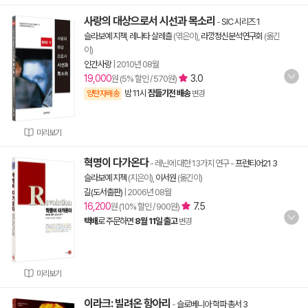
사랑의 대상으로서 시선과 목소리
-
SIC 시리즈 1
슬라보예 지젝
,
레나타 살레츨
(엮은이),
라깡정신분석연구회
(옮긴
이)
인간사랑
|
2010년 08월
19,000
3.0
원 (5% 할인 / 570원)
밤 11시
잠들기전 배송
양탄자배송
변경
미리보기
혁명이 다가온다
- 레닌에 대한 13가지 연구
-
프런티어21 3
슬라보예 지젝
(지은이),
이서원
(옮긴이)
길(도서출판)
|
2006년 08월
16,200
7.5
원 (10% 할인 / 900원)
택배
로 주문하면
8월 11일 출고
변경
미리보기
이라크: 빌려온 항아리
-
슬로베니아 학파 총서 3