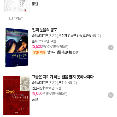
품절
미리보기
진짜 눈물의 공포
슬라보예 지젝
(지은이),
곽현자
,
김소연
,
김숙
,
오영숙
(옮긴이)
울력
|
2004년 04월
13,500
원 (10% 할인 / 750원)
밤 11시
잠들기전 배송
양탄자배송
변경
그들은 자기가 하는 일을 알지 못하나이다
슬라보예 지젝
(지은이),
박정수
(옮긴이)
인간사랑
|
2004년 07월
18,050
원 (5% 할인 / 550원)
품절